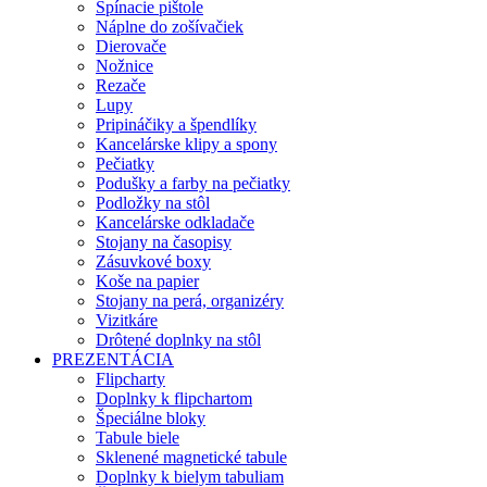
Spínacie pištole
Náplne do zošívačiek
Dierovače
Nožnice
Rezače
Lupy
Pripináčiky a špendlíky
Kancelárske klipy a spony
Pečiatky
Podušky a farby na pečiatky
Podložky na stôl
Kancelárske odkladače
Stojany na časopisy
Zásuvkové boxy
Koše na papier
Stojany na perá, organizéry
Vizitkáre
Drôtené doplnky na stôl
PREZENTÁCIA
Flipcharty
Doplnky k flipchartom
Špeciálne bloky
Tabule biele
Sklenené magnetické tabule
Doplnky k bielym tabuliam