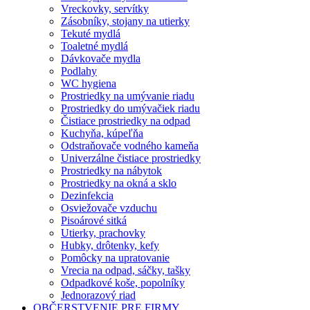
Vreckovky, servítky
Zásobníky, stojany na utierky
Tekuté mydlá
Toaletné mydlá
Dávkovače mydla
Podlahy
WC hygiena
Prostriedky na umývanie riadu
Prostriedky do umývačiek riadu
Čistiace prostriedky na odpad
Kuchyňa, kúpeľňa
Odstraňovače vodného kameňa
Univerzálne čistiace prostriedky
Prostriedky na nábytok
Prostriedky na okná a sklo
Dezinfekcia
Osviežovače vzduchu
Pisoárové sitká
Utierky, prachovky
Hubky, drôtenky, kefy
Pomôcky na upratovanie
Vrecia na odpad, sáčky, tašky
Odpadkové koše, popolníky
Jednorazový riad
OBČERSTVENIE PRE FIRMY