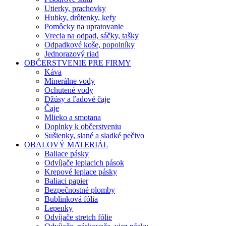
Utierky, prachovky
Hubky, drôtenky, kefy
Pomôcky na upratovanie
Vrecia na odpad, sáčky, tašky
Odpadkové koše, popolníky
Jednorazový riad
OBČERSTVENIE PRE FIRMY
Káva
Minerálne vody
Ochutené vody
Džúsy a ľadové čaje
Čaje
Mlieko a smotana
Doplnky k občerstveniu
Sušienky, slané a sladké pečivo
OBALOVÝ MATERIÁL
Baliace pásky
Odvíjače lepiacich pások
Krepové lepiace pásky
Baliaci papier
Bezpečnostné plomby
Bublinková fólia
Lepenky
Odvíjače stretch fólie