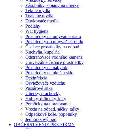
Vreckovky, servítky
Zásobníky, stojany na utierky
Tekuté mydlá
Toaletné mydlá
Dávkovače mydla
Podlahy
WC hygiena
Prostriedky na umývanie riadu
Prostriedky do umývačiek riadu
Čistiace prostriedky na odpad
Kuchyňa, kúpeľňa
Odstraňovače vodného kameňa
Univerzálne čistiace prostriedky
Prostriedky na nábytok
Prostriedky na okná a sklo
Dezinfekcia
Osviežovače vzduchu
Pisoárové sitká
Utierky, prachovky
Hubky, drôtenky, kefy
Pomôcky na upratovanie
Vrecia na odpad, sáčky, tašky
Odpadkové koše, popolníky
Jednorazový riad
OBČERSTVENIE PRE FIRMY