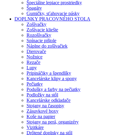
Špeciálne lepiace prostriedky
Špagáty
Gumičky, sťahovacie pásky
DOPLNKY PRACOVNÉHO STOLA
Zošívačky
Zošívacie kliešte
Rozošívačky
Spínacie pištole
Náplne do zošívačiek
Dierovače
Nožnice
Rezače
Lupy
Pripináčiky a špendlíky
Kancelárske klipy a spony
Pečiatky
Podušky a farby na pečiatky
Podložky na stôl
Kancelárske odkladače
Stojany na časopisy
Zásuvkové boxy
Koše na papier
Stojany na perá, organizéry
Vizitkáre
Drôtené doplnky na stôl