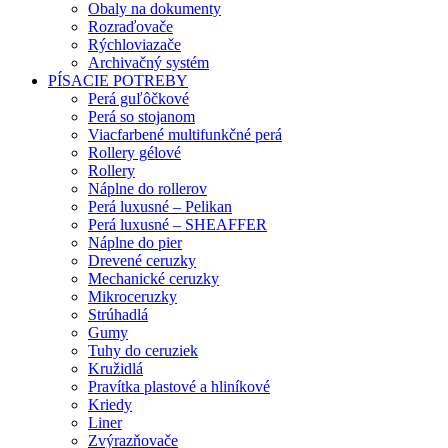
Obaly na dokumenty
Rozraďovače
Rýchloviazače
Archivačný systém
PÍSACIE POTREBY
Perá guľôčkové
Perá so stojanom
Viacfarbené multifunkčné perá
Rollery gélové
Rollery
Náplne do rollerov
Perá luxusné – Pelikan
Perá luxusné – SHEAFFER
Náplne do pier
Drevené ceruzky
Mechanické ceruzky
Mikroceruzky
Strúhadlá
Gumy
Tuhy do ceruziek
Kružidlá
Pravítka plastové a hliníkové
Kriedy
Liner
Zvýrazňovače