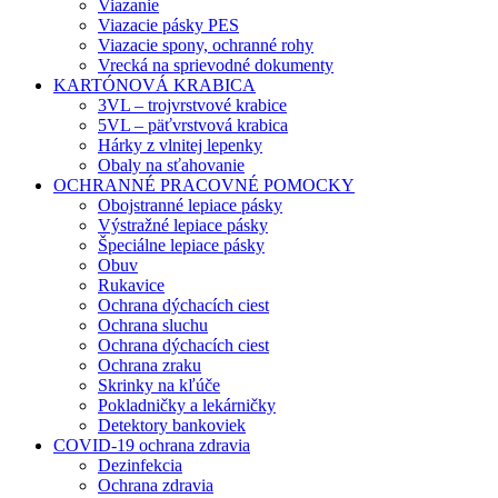
Viazanie
Viazacie pásky PES
Viazacie spony, ochranné rohy
Vrecká na sprievodné dokumenty
KARTÓNOVÁ KRABICA
3VL – trojvrstvové krabice
5VL – päťvrstvová krabica
Hárky z vlnitej lepenky
Obaly na sťahovanie
OCHRANNÉ PRACOVNÉ POMOCKY
Obojstranné lepiace pásky
Výstražné lepiace pásky
Špeciálne lepiace pásky
Obuv
Rukavice
Ochrana dýchacích ciest
Ochrana sluchu
Ochrana dýchacích ciest
Ochrana zraku
Skrinky na kľúče
Pokladničky a lekárničky
Detektory bankoviek
COVID-19 ochrana zdravia
Dezinfekcia
Ochrana zdravia