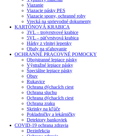
Viazanie
Viazacie pásky PES
Viazacie spony, ochranné rohy
Vrecká na sprievodné dokumenty
KARTÓNOVÁ KRABICA
3VL – trojvrstvové krabice
5VL – päťvrstvová krabica
Hárky z vlnitej lepenky
Obaly na sťahovanie
OCHRANNÉ PRACOVNÉ POMOCKY
Obojstranné lepiace pásky
Výstražné lepiace pásky
Špeciálne lepiace pásky
Obuv
Rukavice
Ochrana dýchacích ciest
Ochrana sluchu
Ochrana dýchacích ciest
Ochrana zraku
Skrinky na kľúče
Pokladničky a lekárničky
Detektory bankoviek
COVID-19 ochrana zdravia
Dezinfekcia