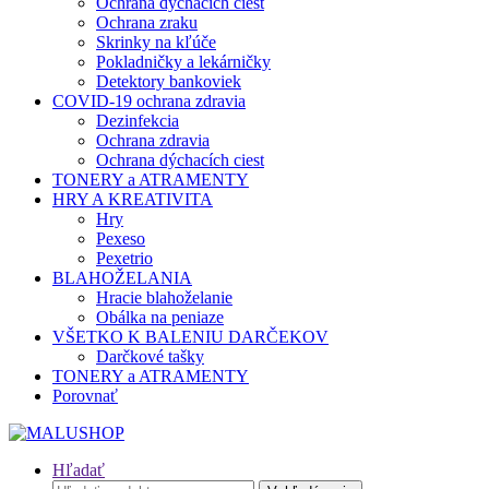
Ochrana dýchacích ciest
Ochrana zraku
Skrinky na kľúče
Pokladničky a lekárničky
Detektory bankoviek
COVID-19 ochrana zdravia
Dezinfekcia
Ochrana zdravia
Ochrana dýchacích ciest
TONERY a ATRAMENTY
HRY A KREATIVITA
Hry
Pexeso
Pexetrio
BLAHOŽELANIA
Hracie blahoželanie
Obálka na peniaze
VŠETKO K BALENIU DARČEKOV
Darčkové tašky
TONERY a ATRAMENTY
Porovnať
Hľadať
Hľadať: