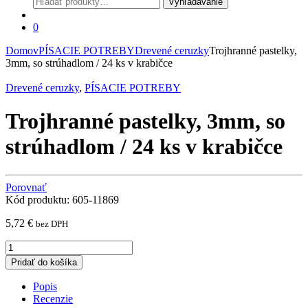
Vyhľadávanie
0
Domov
PÍSACIE POTREBY
Drevené ceruzky
Trojhranné pastelky,
3mm, so strúhadlom / 24 ks v krabičce
Drevené ceruzky
,
PÍSACIE POTREBY
Trojhranné pastelky, 3mm, so
strúhadlom / 24 ks v krabičce
Porovnať
Kód produktu: 605-11869
5,72
€
bez DPH
Trojhranné
pastelky,
Pridať do košíka
3mm,
so
Popis
strúhadlom
Recenzie
/