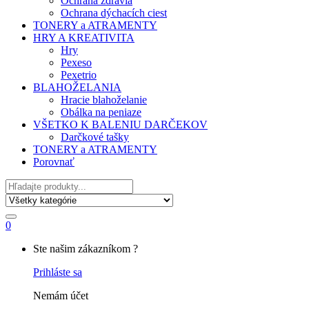
Ochrana zdravia
Ochrana dýchacích ciest
TONERY a ATRAMENTY
HRY A KREATIVITA
Hry
Pexeso
Pexetrio
BLAHOŽELANIA
Hracie blahoželanie
Obálka na peniaze
VŠETKO K BALENIU DARČEKOV
Darčkové tašky
TONERY a ATRAMENTY
Porovnať
Hľadať
0
My
Ste našim zákazníkom ?
Account
Prihláste sa
Nemám účet