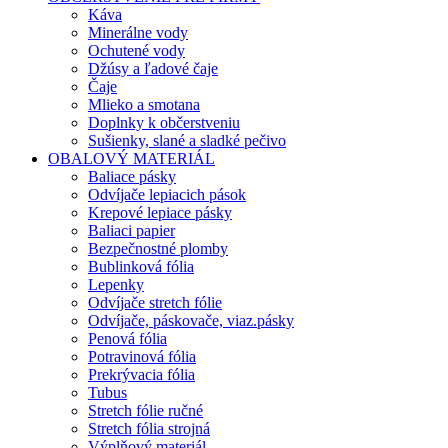
Káva
Minerálne vody
Ochutené vody
Džúsy a ľadové čaje
Čaje
Mlieko a smotana
Doplnky k občerstveniu
Sušienky, slané a sladké pečivo
OBALOVÝ MATERIÁL
Baliace pásky
Odvíjače lepiacich pások
Krepové lepiace pásky
Baliaci papier
Bezpečnostné plomby
Bublinková fólia
Lepenky
Odvíjače stretch fólie
Odvíjače, páskovače, viaz.pásky
Penová fólia
Potravinová fólia
Prekrývacia fólia
Tubus
Stretch fólie ručné
Stretch fólia strojná
Výplňový materiál