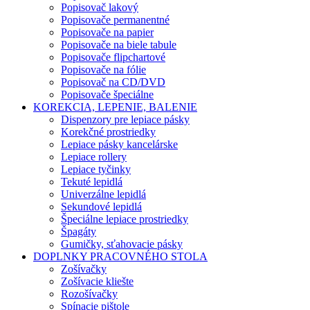
Popisovač lakový
Popisovače permanentné
Popisovače na papier
Popisovače na biele tabule
Popisovače flipchartové
Popisovače na fólie
Popisovač na CD/DVD
Popisovače špeciálne
KOREKCIA, LEPENIE, BALENIE
Dispenzory pre lepiace pásky
Korekčné prostriedky
Lepiace pásky kancelárske
Lepiace rollery
Lepiace tyčinky
Tekuté lepidlá
Univerzálne lepidlá
Sekundové lepidlá
Špeciálne lepiace prostriedky
Špagáty
Gumičky, sťahovacie pásky
DOPLNKY PRACOVNÉHO STOLA
Zošívačky
Zošívacie kliešte
Rozošívačky
Spínacie pištole