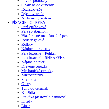
Písacie podložky
Obaly na dokumenty
Rozraďovače
Rýchloviazače
Archivačný systém
PÍSACIE POTREBY
Perá guľôčkové
Perá so stojanom
Viacfarbené multifunkčné perá
Rollery gélové
Rollery
Náplne do rollerov
Perá luxusné – Pelikan
Perá luxusné – SHEAFFER
Náplne do pier
Drevené ceruzky
Mechanické ceruzky
Mikroceruzky
Strúhadlá
Gumy
Tuhy do ceruziek
Kružidlá
Pravítka plastové a hliníkové
Kriedy
Liner