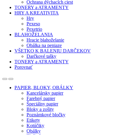
Ochrana dýchacích ciest
TONERY a ATRAMENTY
HRY A KREATIVITA
Hry
Pexeso
Pexetrio
BLAHOŽELANIA
Hracie blahoželanie
Obálka na peniaze
VŠETKO K BALENIU DARČEKOV
Darčkové tašky
TONERY a ATRAMENTY
Porovnať
Open
Close
PAPIER, BLOKY, OBÁLKY
Kancelársky papier
Farebný papier
Špeciálny papier
Bloky a zošity
Poznámkové bločky
Etikety
Kotúčiky
Obálky