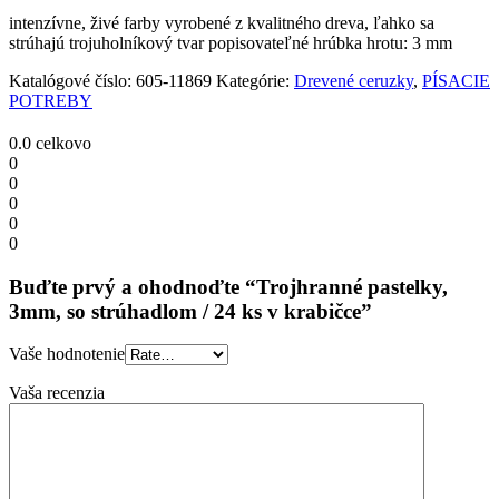
24
intenzívne, živé farby vyrobené z kvalitného dreva, ľahko sa
ks
strúhajú trojuholníkový tvar popisovateľné hrúbka hrotu: 3 mm
v
krabičce
Katalógové číslo:
605-11869
Kategórie:
Drevené ceruzky
,
PÍSACIE
quantity
POTREBY
0.0
celkovo
0
0
0
0
0
Buďte prvý a ohodnoďte “Trojhranné pastelky,
3mm, so strúhadlom / 24 ks v krabičce”
Vaše hodnotenie
Vaša recenzia