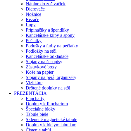
Náplne do zošívačiek
Dierovače
Nožnice
Rezače
Lupy
Pripináčiky a špendlíky
Kancelárske klipy a spony
Pečiatky
Podušky a farby na pečiatky
Podložky na stôl
Kancelárske odkladače
Stojany na časopisy
Zásuvkové boxy
Koše na papier
Stojany na perá, organizéry
Vizitkáre
Drôtené doplnky na stôl
PREZENTÁCIA
Flipcharty
Doplnky k flipchartom
Špeciálne bloky
Tabule biele
Sklenené magnetické tabule
Doplnky k bielym tabuliam
Čistenie tabúl