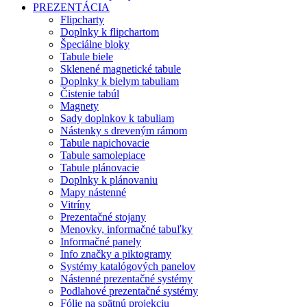
PREZENTÁCIA
Flipcharty
Doplnky k flipchartom
Špeciálne bloky
Tabule biele
Sklenené magnetické tabule
Doplnky k bielym tabuliam
Čistenie tabúl
Magnety
Sady doplnkov k tabuliam
Nástenky s dreveným rámom
Tabule napichovacie
Tabule samolepiace
Tabule plánovacie
Doplnky k plánovaniu
Mapy nástenné
Vitríny
Prezentačné stojany
Menovky, informačné tabuľky
Informačné panely
Info značky a piktogramy
Systémy katalógových panelov
Nástenné prezentačné systémy
Podlahové prezentačné systémy
Fólie na spätnú projekciu