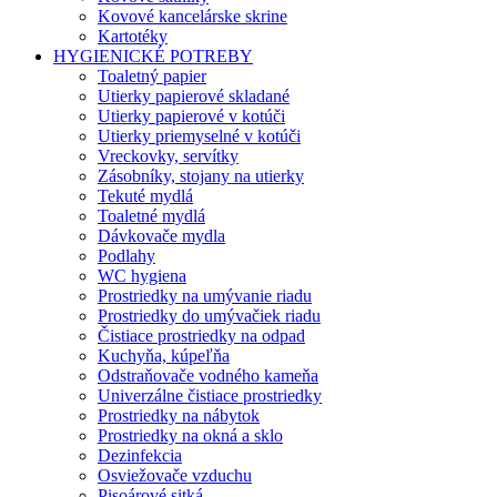
Kovové kancelárske skrine
Kartotéky
HYGIENICKÉ POTREBY
Toaletný papier
Utierky papierové skladané
Utierky papierové v kotúči
Utierky priemyselné v kotúči
Vreckovky, servítky
Zásobníky, stojany na utierky
Tekuté mydlá
Toaletné mydlá
Dávkovače mydla
Podlahy
WC hygiena
Prostriedky na umývanie riadu
Prostriedky do umývačiek riadu
Čistiace prostriedky na odpad
Kuchyňa, kúpeľňa
Odstraňovače vodného kameňa
Univerzálne čistiace prostriedky
Prostriedky na nábytok
Prostriedky na okná a sklo
Dezinfekcia
Osviežovače vzduchu
Pisoárové sitká