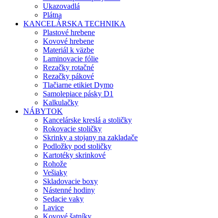
Ukazovadlá
Plátna
KANCELÁRSKA TECHNIKA
Plastové hrebene
Kovové hrebene
Materiál k väzbe
Laminovacie fólie
Rezačky rotačné
Rezačky pákové
Tlačiarne etikiet Dymo
Samolepiace pásky D1
Kalkulačky
NÁBYTOK
Kancelárske kreslá a stoličky
Rokovacie stoličky
Skrinky a stojany na zakladače
Podložky pod stoličky
Kartotéky skrinkové
Rohože
Vešiaky
Skladovacie boxy
Nástenné hodiny
Sedacie vaky
Lavice
Kovové šatníky