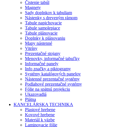
Čistenie tabúl
Magnety
Sady doplnkov k tabuliam
Nástenky s dreveným rámom
Tabule napichovacie
Tabule samolepiace
Tabule plánovacie
Doplnky k plánovaniu
Mapy nástenné
Vitríny
Prezentačné stojany
Menovky, informačné tabuľky
Informačné panely
Info značky a piktogramy
Systémy katalógových panelov
Nástenné prezentačné systémy
Podlahové prezentačné systémy
Fólie na spätnú projekciu
Ukazovadlá
Plátna
KANCELÁRSKA TECHNIKA
Plastové hrebene
Kovové hrebene
Materiál k väzbe
Laminovacie fólie