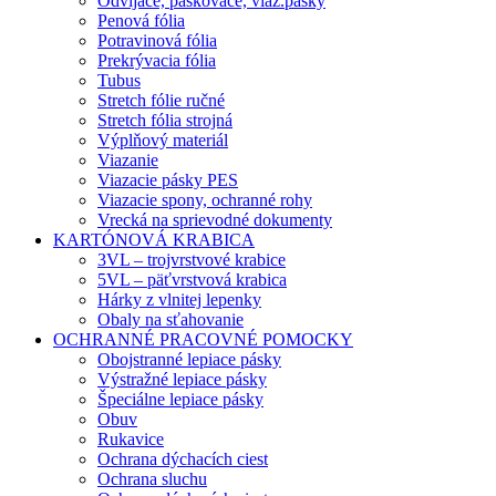
Odvíjače, páskovače, viaz.pásky
Penová fólia
Potravinová fólia
Prekrývacia fólia
Tubus
Stretch fólie ručné
Stretch fólia strojná
Výplňový materiál
Viazanie
Viazacie pásky PES
Viazacie spony, ochranné rohy
Vrecká na sprievodné dokumenty
KARTÓNOVÁ KRABICA
3VL – trojvrstvové krabice
5VL – päťvrstvová krabica
Hárky z vlnitej lepenky
Obaly na sťahovanie
OCHRANNÉ PRACOVNÉ POMOCKY
Obojstranné lepiace pásky
Výstražné lepiace pásky
Špeciálne lepiace pásky
Obuv
Rukavice
Ochrana dýchacích ciest
Ochrana sluchu