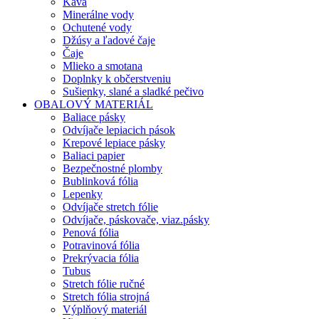
Káva
Minerálne vody
Ochutené vody
Džúsy a ľadové čaje
Čaje
Mlieko a smotana
Doplnky k občerstveniu
Sušienky, slané a sladké pečivo
OBALOVÝ MATERIÁL
Baliace pásky
Odvíjače lepiacich pások
Krepové lepiace pásky
Baliaci papier
Bezpečnostné plomby
Bublinková fólia
Lepenky
Odvíjače stretch fólie
Odvíjače, páskovače, viaz.pásky
Penová fólia
Potravinová fólia
Prekrývacia fólia
Tubus
Stretch fólie ručné
Stretch fólia strojná
Výplňový materiál