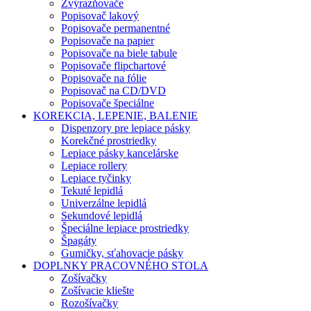
Zvýrazňovače
Popisovač lakový
Popisovače permanentné
Popisovače na papier
Popisovače na biele tabule
Popisovače flipchartové
Popisovače na fólie
Popisovač na CD/DVD
Popisovače špeciálne
KOREKCIA, LEPENIE, BALENIE
Dispenzory pre lepiace pásky
Korekčné prostriedky
Lepiace pásky kancelárske
Lepiace rollery
Lepiace tyčinky
Tekuté lepidlá
Univerzálne lepidlá
Sekundové lepidlá
Špeciálne lepiace prostriedky
Špagáty
Gumičky, sťahovacie pásky
DOPLNKY PRACOVNÉHO STOLA
Zošívačky
Zošívacie kliešte
Rozošívačky