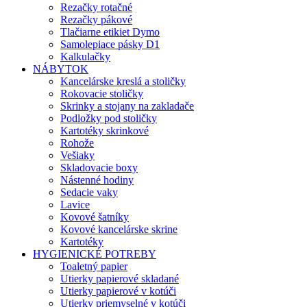
Rezačky rotačné
Rezačky pákové
Tlačiarne etikiet Dymo
Samolepiace pásky D1
Kalkulačky
NÁBYTOK
Kancelárske kreslá a stoličky
Rokovacie stoličky
Skrinky a stojany na zakladače
Podložky pod stoličky
Kartotéky skrinkové
Rohože
Vešiaky
Skladovacie boxy
Nástenné hodiny
Sedacie vaky
Lavice
Kovové šatníky
Kovové kancelárske skrine
Kartotéky
HYGIENICKÉ POTREBY
Toaletný papier
Utierky papierové skladané
Utierky papierové v kotúči
Utierky priemyselné v kotúči