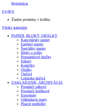
Registrácia
0
0,00
€
Žiadne produkty v košíku.
Všetky kategórie
PAPIER, BLOKY, OBÁLKY
Kancelársky papier
Farebný papier
Špeciálny papier
Bloky a zošity
Poznámkové bločky
Etikety
Kotúčiky
Obálky
Tlačivá
Lekárske tlačivá
ZAKLADANIE, ARCHIVÁCIA
Poradače pákové
Poradače krúžkové
Euroobaly
Odkladacie mapy
Písacie podložky