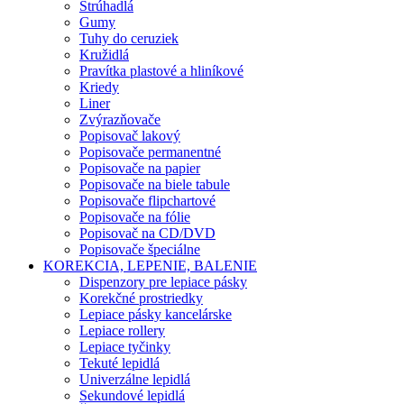
Strúhadlá
Gumy
Tuhy do ceruziek
Kružidlá
Pravítka plastové a hliníkové
Kriedy
Liner
Zvýrazňovače
Popisovač lakový
Popisovače permanentné
Popisovače na papier
Popisovače na biele tabule
Popisovače flipchartové
Popisovače na fólie
Popisovač na CD/DVD
Popisovače špeciálne
KOREKCIA, LEPENIE, BALENIE
Dispenzory pre lepiace pásky
Korekčné prostriedky
Lepiace pásky kancelárske
Lepiace rollery
Lepiace tyčinky
Tekuté lepidlá
Univerzálne lepidlá
Sekundové lepidlá