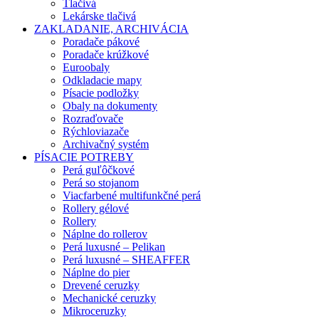
Tlačivá
Lekárske tlačivá
ZAKLADANIE, ARCHIVÁCIA
Poradače pákové
Poradače krúžkové
Euroobaly
Odkladacie mapy
Písacie podložky
Obaly na dokumenty
Rozraďovače
Rýchloviazače
Archivačný systém
PÍSACIE POTREBY
Perá guľôčkové
Perá so stojanom
Viacfarbené multifunkčné perá
Rollery gélové
Rollery
Náplne do rollerov
Perá luxusné – Pelikan
Perá luxusné – SHEAFFER
Náplne do pier
Drevené ceruzky
Mechanické ceruzky
Mikroceruzky