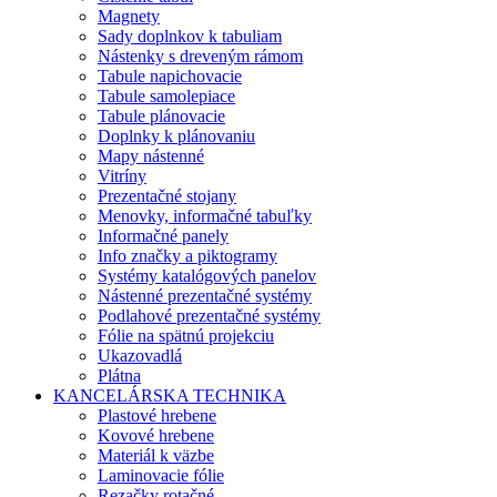
Magnety
Sady doplnkov k tabuliam
Nástenky s dreveným rámom
Tabule napichovacie
Tabule samolepiace
Tabule plánovacie
Doplnky k plánovaniu
Mapy nástenné
Vitríny
Prezentačné stojany
Menovky, informačné tabuľky
Informačné panely
Info značky a piktogramy
Systémy katalógových panelov
Nástenné prezentačné systémy
Podlahové prezentačné systémy
Fólie na spätnú projekciu
Ukazovadlá
Plátna
KANCELÁRSKA TECHNIKA
Plastové hrebene
Kovové hrebene
Materiál k väzbe
Laminovacie fólie
Rezačky rotačné