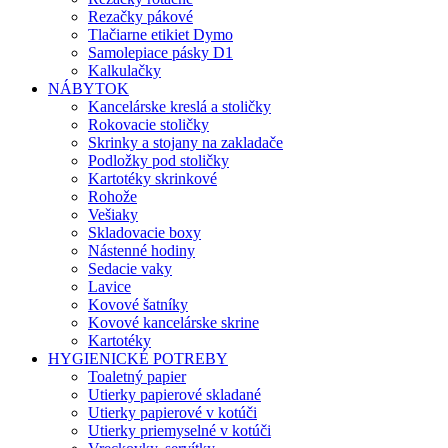
Rezačky pákové
Tlačiarne etikiet Dymo
Samolepiace pásky D1
Kalkulačky
NÁBYTOK
Kancelárske kreslá a stoličky
Rokovacie stoličky
Skrinky a stojany na zakladače
Podložky pod stoličky
Kartotéky skrinkové
Rohože
Vešiaky
Skladovacie boxy
Nástenné hodiny
Sedacie vaky
Lavice
Kovové šatníky
Kovové kancelárske skrine
Kartotéky
HYGIENICKÉ POTREBY
Toaletný papier
Utierky papierové skladané
Utierky papierové v kotúči
Utierky priemyselné v kotúči