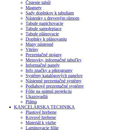
Čistenie tabúl
Magnety
Sady doplnkov k tabuliam
Nástenky s dreveným rámom
Tabule napichovacie
Tabule samolepiace
Tabule plánovacie
Doplnky k plánovaniu
Mapy nástenné
Vitríny
Prezentačné stojany
Menovky, informačné tabuľky
Informačné panely
Info značky a piktogramy
Systémy katalógových panelov
Nástenné prezentačné systémy
Podlahové prezentačné systémy
Fólie na spätnú projekciu
Ukazovadlá
Plátna
KANCELÁRSKA TECHNIKA
Plastové hrebene
Kovové hrebene
Materiál k väzbe
Laminovacie fólie