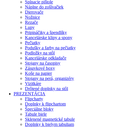
Spínacie pištole
Náplne do zošívačiek
Dierovače
Nožnice
Rezače
Lupy
Pripináčiky a špendlíky
Kancelárske klipy a spony
Pečiatky
Podušky a farby na pečiatky
Podložky na stôl
Kancelárske odkladače
Stojany na časopisy
Zásuvkové boxy
Koše na papier
Stojany na perá, organizéry
Vizitkáre
Drôtené doplnky na stôl
PREZENTÁCIA
Flipcharty
Doplnky k flipchartom
Špeciálne bloky
Tabule biele
Sklenené magnetické tabule
Doplnky k bielym tabuliam