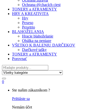
Ochrana zdravia
Ochrana dýchacích ciest
TONERY a ATRAMENTY
HRY A KREATIVITA
Hry
Pexeso
Pexetrio
BLAHOŽELANIA
Hracie blahoželanie
Obálka na peniaze
VŠETKO K BALENIU DARČEKOV
Darčkové tašky
TONERY a ATRAMENTY
Porovnať
Hľadať
0
My
Ste našim zákazníkom ?
Account
Prihláste sa
Nemám účet