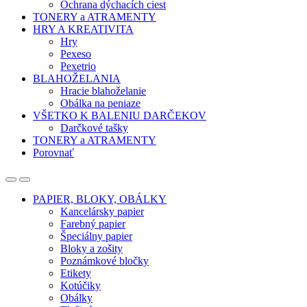
Ochrana dýchacích ciest
TONERY a ATRAMENTY
HRY A KREATIVITA
Hry
Pexeso
Pexetrio
BLAHOŽELANIA
Hracie blahoželanie
Obálka na peniaze
VŠETKO K BALENIU DARČEKOV
Darčkové tašky
TONERY a ATRAMENTY
Porovnať
Open
Close
PAPIER, BLOKY, OBÁLKY
Kancelársky papier
Farebný papier
Špeciálny papier
Bloky a zošity
Poznámkové bločky
Etikety
Kotúčiky
Obálky