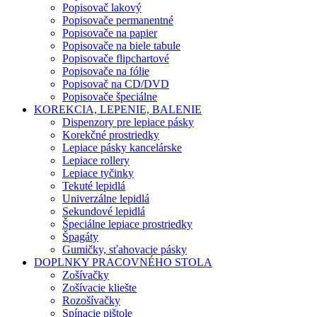
Popisovač lakový
Popisovače permanentné
Popisovače na papier
Popisovače na biele tabule
Popisovače flipchartové
Popisovače na fólie
Popisovač na CD/DVD
Popisovače špeciálne
KOREKCIA, LEPENIE, BALENIE
Dispenzory pre lepiace pásky
Korekčné prostriedky
Lepiace pásky kancelárske
Lepiace rollery
Lepiace tyčinky
Tekuté lepidlá
Univerzálne lepidlá
Sekundové lepidlá
Špeciálne lepiace prostriedky
Špagáty
Gumičky, sťahovacie pásky
DOPLNKY PRACOVNÉHO STOLA
Zošívačky
Zošívacie kliešte
Rozošívačky
Spínacie pištole