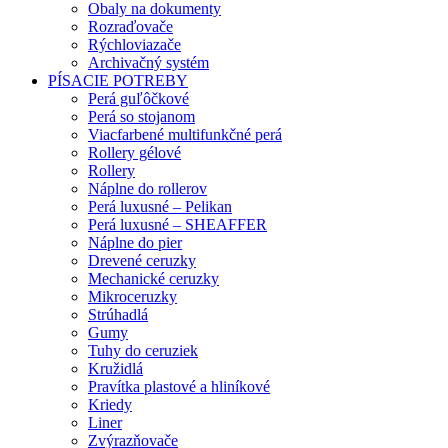
Obaly na dokumenty
Rozraďovače
Rýchloviazače
Archivačný systém
PÍSACIE POTREBY
Perá guľôčkové
Perá so stojanom
Viacfarbené multifunkčné perá
Rollery gélové
Rollery
Náplne do rollerov
Perá luxusné – Pelikan
Perá luxusné – SHEAFFER
Náplne do pier
Drevené ceruzky
Mechanické ceruzky
Mikroceruzky
Strúhadlá
Gumy
Tuhy do ceruziek
Kružidlá
Pravítka plastové a hliníkové
Kriedy
Liner
Zvýrazňovače