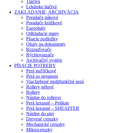
Tlačivá
Lekárske tlačivá
ZAKLADANIE, ARCHIVÁCIA
Poradače pákové
Poradače krúžkové
Euroobaly
Odkladacie mapy
Písacie podložky
Obaly na dokumenty
Rozraďovače
Rýchloviazače
Archivačný systém
PÍSACIE POTREBY
Perá guľôčkové
Perá so stojanom
Viacfarbené multifunkčné perá
Rollery gélové
Rollery
Náplne do rollerov
Perá luxusné – Pelikan
Perá luxusné – SHEAFFER
Náplne do pier
Drevené ceruzky
Mechanické ceruzky
Mikroceruzky