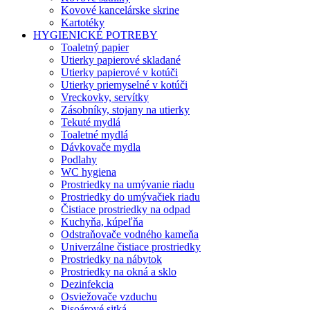
Kovové kancelárske skrine
Kartotéky
HYGIENICKÉ POTREBY
Toaletný papier
Utierky papierové skladané
Utierky papierové v kotúči
Utierky priemyselné v kotúči
Vreckovky, servítky
Zásobníky, stojany na utierky
Tekuté mydlá
Toaletné mydlá
Dávkovače mydla
Podlahy
WC hygiena
Prostriedky na umývanie riadu
Prostriedky do umývačiek riadu
Čistiace prostriedky na odpad
Kuchyňa, kúpeľňa
Odstraňovače vodného kameňa
Univerzálne čistiace prostriedky
Prostriedky na nábytok
Prostriedky na okná a sklo
Dezinfekcia
Osviežovače vzduchu
Pisoárové sitká