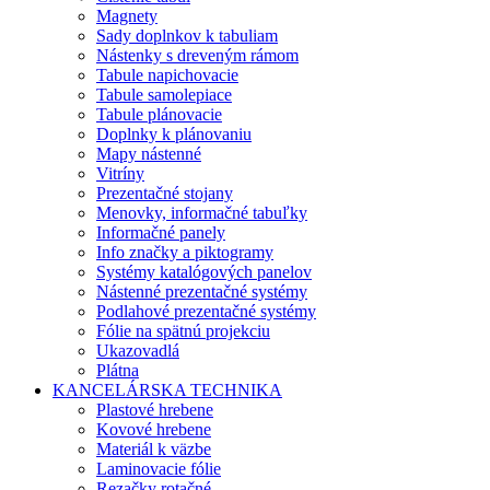
Magnety
Sady doplnkov k tabuliam
Nástenky s dreveným rámom
Tabule napichovacie
Tabule samolepiace
Tabule plánovacie
Doplnky k plánovaniu
Mapy nástenné
Vitríny
Prezentačné stojany
Menovky, informačné tabuľky
Informačné panely
Info značky a piktogramy
Systémy katalógových panelov
Nástenné prezentačné systémy
Podlahové prezentačné systémy
Fólie na spätnú projekciu
Ukazovadlá
Plátna
KANCELÁRSKA TECHNIKA
Plastové hrebene
Kovové hrebene
Materiál k väzbe
Laminovacie fólie
Rezačky rotačné