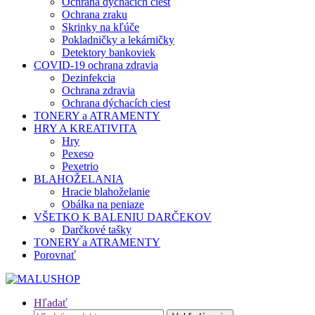
Ochrana dýchacích ciest
Ochrana zraku
Skrinky na kľúče
Pokladničky a lekárničky
Detektory bankoviek
COVID-19 ochrana zdravia
Dezinfekcia
Ochrana zdravia
Ochrana dýchacích ciest
TONERY a ATRAMENTY
HRY A KREATIVITA
Hry
Pexeso
Pexetrio
BLAHOŽELANIA
Hracie blahoželanie
Obálka na peniaze
VŠETKO K BALENIU DARČEKOV
Darčkové tašky
TONERY a ATRAMENTY
Porovnať
Hľadať
Hľadať: