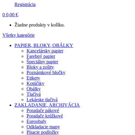
Registrácia
0
0,00
€
Žiadne produkty v košíku.
Všetky kategórie
PAPIER, BLOKY, OBÁLKY
Kancelársky papier
Farebný papier
Špeciálny papier
Bloky a zošity
Poznámkové bločky
Etikety
Kotúčiky
Obálky
Tlačivá
Lekárske tlačivá
ZAKLADANIE, ARCHIVÁCIA
Poradače pákové
Poradače krúžkové
Euroobaly
Odkladacie mapy
Písacie podložky