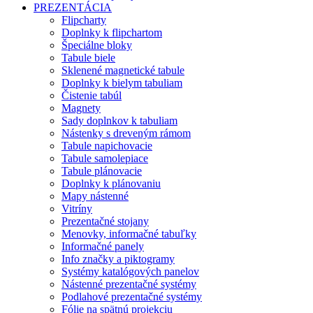
PREZENTÁCIA
Flipcharty
Doplnky k flipchartom
Špeciálne bloky
Tabule biele
Sklenené magnetické tabule
Doplnky k bielym tabuliam
Čistenie tabúl
Magnety
Sady doplnkov k tabuliam
Nástenky s dreveným rámom
Tabule napichovacie
Tabule samolepiace
Tabule plánovacie
Doplnky k plánovaniu
Mapy nástenné
Vitríny
Prezentačné stojany
Menovky, informačné tabuľky
Informačné panely
Info značky a piktogramy
Systémy katalógových panelov
Nástenné prezentačné systémy
Podlahové prezentačné systémy
Fólie na spätnú projekciu