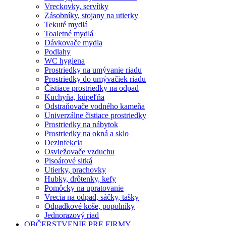
Vreckovky, servítky
Zásobníky, stojany na utierky
Tekuté mydlá
Toaletné mydlá
Dávkovače mydla
Podlahy
WC hygiena
Prostriedky na umývanie riadu
Prostriedky do umývačiek riadu
Čistiace prostriedky na odpad
Kuchyňa, kúpeľňa
Odstraňovače vodného kameňa
Univerzálne čistiace prostriedky
Prostriedky na nábytok
Prostriedky na okná a sklo
Dezinfekcia
Osviežovače vzduchu
Pisoárové sitká
Utierky, prachovky
Hubky, drôtenky, kefy
Pomôcky na upratovanie
Vrecia na odpad, sáčky, tašky
Odpadkové koše, popolníky
Jednorazový riad
OBČERSTVENIE PRE FIRMY