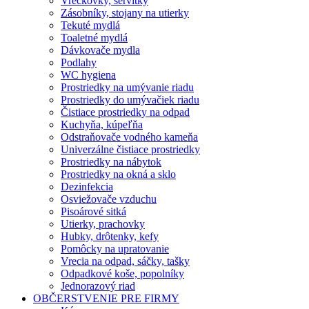
Vreckovky, servítky
Zásobníky, stojany na utierky
Tekuté mydlá
Toaletné mydlá
Dávkovače mydla
Podlahy
WC hygiena
Prostriedky na umývanie riadu
Prostriedky do umývačiek riadu
Čistiace prostriedky na odpad
Kuchyňa, kúpeľňa
Odstraňovače vodného kameňa
Univerzálne čistiace prostriedky
Prostriedky na nábytok
Prostriedky na okná a sklo
Dezinfekcia
Osviežovače vzduchu
Pisoárové sitká
Utierky, prachovky
Hubky, drôtenky, kefy
Pomôcky na upratovanie
Vrecia na odpad, sáčky, tašky
Odpadkové koše, popolníky
Jednorazový riad
OBČERSTVENIE PRE FIRMY