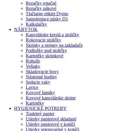
Rezačky rotačné
Rezačky pákové
Tlačiarne etikiet Dymo
Samolepiace pásky D1
Kalkulačky
NÁBYTOK
Kancelárske kreslá a stoličky
Rokovacie stoličky
Skrinky a stojany na zakladače
Podložky pod stoličky
Kartotéky skrinkové
Rohože
Vešiaky
Skladovacie boxy
Nástenné hodiny
Sedacie vaky
Lavice
Kovové šatníky
Kovové kancelárske skrine
Kartotéky
HYGIENICKÉ POTREBY
Toaletný papier
Utierky papierové skladané
Utierky papierové v kotúči
Utierky priemyselné v kotúči