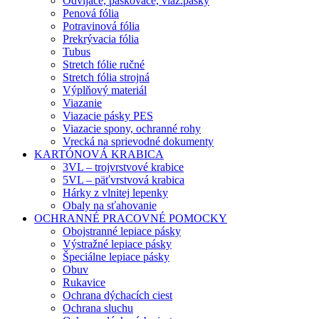
Odvíjače, páskovače, viaz.pásky
Penová fólia
Potravinová fólia
Prekrývacia fólia
Tubus
Stretch fólie ručné
Stretch fólia strojná
Výplňový materiál
Viazanie
Viazacie pásky PES
Viazacie spony, ochranné rohy
Vrecká na sprievodné dokumenty
KARTÓNOVÁ KRABICA
3VL – trojvrstvové krabice
5VL – päťvrstvová krabica
Hárky z vlnitej lepenky
Obaly na sťahovanie
OCHRANNÉ PRACOVNÉ POMOCKY
Obojstranné lepiace pásky
Výstražné lepiace pásky
Špeciálne lepiace pásky
Obuv
Rukavice
Ochrana dýchacích ciest
Ochrana sluchu