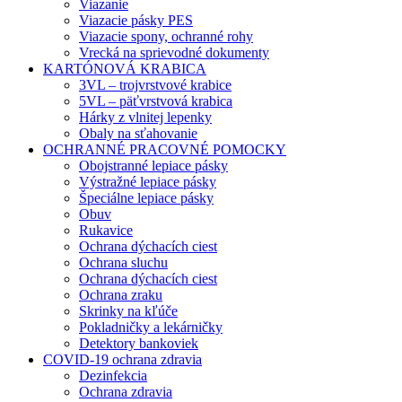
Viazanie
Viazacie pásky PES
Viazacie spony, ochranné rohy
Vrecká na sprievodné dokumenty
KARTÓNOVÁ KRABICA
3VL – trojvrstvové krabice
5VL – päťvrstvová krabica
Hárky z vlnitej lepenky
Obaly na sťahovanie
OCHRANNÉ PRACOVNÉ POMOCKY
Obojstranné lepiace pásky
Výstražné lepiace pásky
Špeciálne lepiace pásky
Obuv
Rukavice
Ochrana dýchacích ciest
Ochrana sluchu
Ochrana dýchacích ciest
Ochrana zraku
Skrinky na kľúče
Pokladničky a lekárničky
Detektory bankoviek
COVID-19 ochrana zdravia
Dezinfekcia
Ochrana zdravia