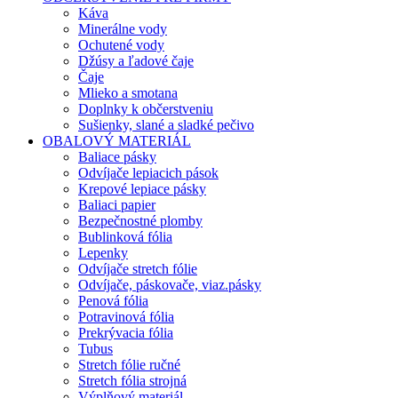
Káva
Minerálne vody
Ochutené vody
Džúsy a ľadové čaje
Čaje
Mlieko a smotana
Doplnky k občerstveniu
Sušienky, slané a sladké pečivo
OBALOVÝ MATERIÁL
Baliace pásky
Odvíjače lepiacich pások
Krepové lepiace pásky
Baliaci papier
Bezpečnostné plomby
Bublinková fólia
Lepenky
Odvíjače stretch fólie
Odvíjače, páskovače, viaz.pásky
Penová fólia
Potravinová fólia
Prekrývacia fólia
Tubus
Stretch fólie ručné
Stretch fólia strojná
Výplňový materiál