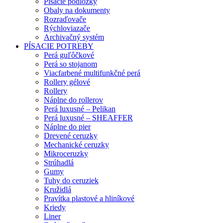
Písacie podložky
Obaly na dokumenty
Rozraďovače
Rýchloviazače
Archivačný systém
PÍSACIE POTREBY
Perá guľôčkové
Perá so stojanom
Viacfarbené multifunkčné perá
Rollery gélové
Rollery
Náplne do rollerov
Perá luxusné – Pelikan
Perá luxusné – SHEAFFER
Náplne do pier
Drevené ceruzky
Mechanické ceruzky
Mikroceruzky
Strúhadlá
Gumy
Tuhy do ceruziek
Kružidlá
Pravítka plastové a hliníkové
Kriedy
Liner