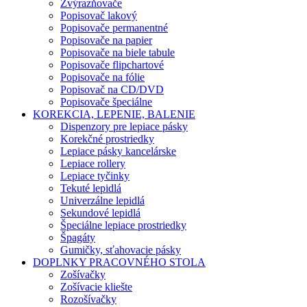
Zvýrazňovače
Popisovač lakový
Popisovače permanentné
Popisovače na papier
Popisovače na biele tabule
Popisovače flipchartové
Popisovače na fólie
Popisovač na CD/DVD
Popisovače špeciálne
KOREKCIA, LEPENIE, BALENIE
Dispenzory pre lepiace pásky
Korekčné prostriedky
Lepiace pásky kancelárske
Lepiace rollery
Lepiace tyčinky
Tekuté lepidlá
Univerzálne lepidlá
Sekundové lepidlá
Špeciálne lepiace prostriedky
Špagáty
Gumičky, sťahovacie pásky
DOPLNKY PRACOVNÉHO STOLA
Zošívačky
Zošívacie kliešte
Rozošívačky