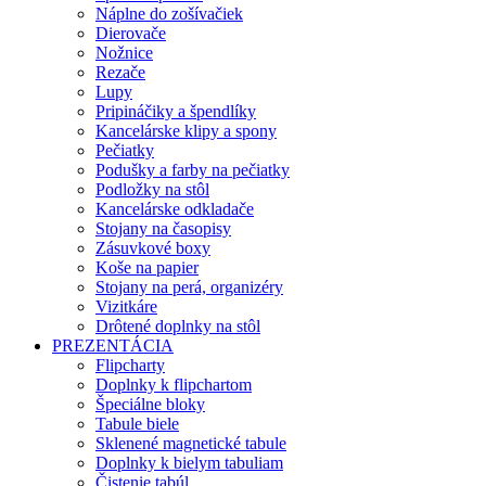
Náplne do zošívačiek
Dierovače
Nožnice
Rezače
Lupy
Pripináčiky a špendlíky
Kancelárske klipy a spony
Pečiatky
Podušky a farby na pečiatky
Podložky na stôl
Kancelárske odkladače
Stojany na časopisy
Zásuvkové boxy
Koše na papier
Stojany na perá, organizéry
Vizitkáre
Drôtené doplnky na stôl
PREZENTÁCIA
Flipcharty
Doplnky k flipchartom
Špeciálne bloky
Tabule biele
Sklenené magnetické tabule
Doplnky k bielym tabuliam
Čistenie tabúl