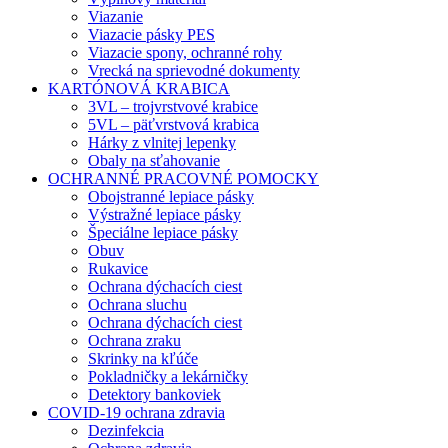
Viazanie
Viazacie pásky PES
Viazacie spony, ochranné rohy
Vrecká na sprievodné dokumenty
KARTÓNOVÁ KRABICA
3VL – trojvrstvové krabice
5VL – päťvrstvová krabica
Hárky z vlnitej lepenky
Obaly na sťahovanie
OCHRANNÉ PRACOVNÉ POMOCKY
Obojstranné lepiace pásky
Výstražné lepiace pásky
Špeciálne lepiace pásky
Obuv
Rukavice
Ochrana dýchacích ciest
Ochrana sluchu
Ochrana dýchacích ciest
Ochrana zraku
Skrinky na kľúče
Pokladničky a lekárničky
Detektory bankoviek
COVID-19 ochrana zdravia
Dezinfekcia