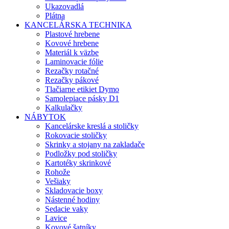
Ukazovadlá
Plátna
KANCELÁRSKA TECHNIKA
Plastové hrebene
Kovové hrebene
Materiál k väzbe
Laminovacie fólie
Rezačky rotačné
Rezačky pákové
Tlačiarne etikiet Dymo
Samolepiace pásky D1
Kalkulačky
NÁBYTOK
Kancelárske kreslá a stoličky
Rokovacie stoličky
Skrinky a stojany na zakladače
Podložky pod stoličky
Kartotéky skrinkové
Rohože
Vešiaky
Skladovacie boxy
Nástenné hodiny
Sedacie vaky
Lavice
Kovové šatníky