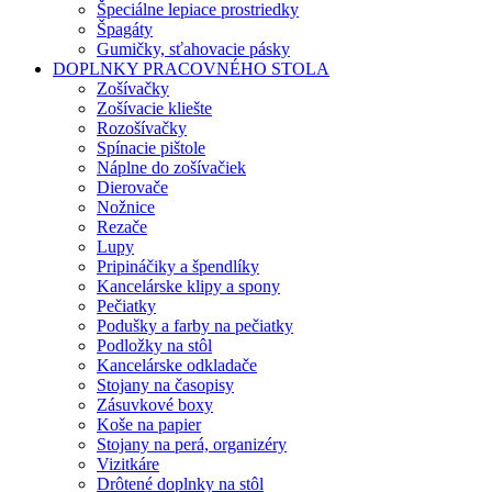
Špeciálne lepiace prostriedky
Špagáty
Gumičky, sťahovacie pásky
DOPLNKY PRACOVNÉHO STOLA
Zošívačky
Zošívacie kliešte
Rozošívačky
Spínacie pištole
Náplne do zošívačiek
Dierovače
Nožnice
Rezače
Lupy
Pripináčiky a špendlíky
Kancelárske klipy a spony
Pečiatky
Podušky a farby na pečiatky
Podložky na stôl
Kancelárske odkladače
Stojany na časopisy
Zásuvkové boxy
Koše na papier
Stojany na perá, organizéry
Vizitkáre
Drôtené doplnky na stôl