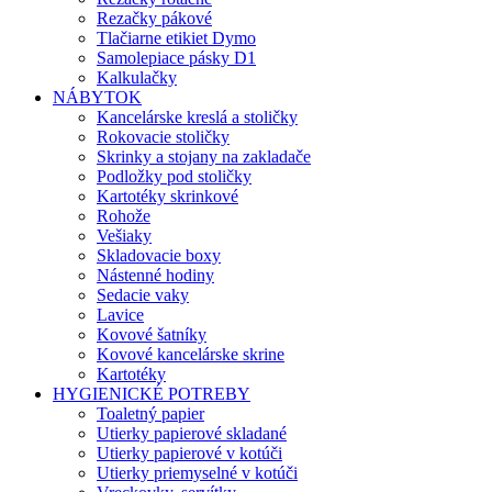
Rezačky pákové
Tlačiarne etikiet Dymo
Samolepiace pásky D1
Kalkulačky
NÁBYTOK
Kancelárske kreslá a stoličky
Rokovacie stoličky
Skrinky a stojany na zakladače
Podložky pod stoličky
Kartotéky skrinkové
Rohože
Vešiaky
Skladovacie boxy
Nástenné hodiny
Sedacie vaky
Lavice
Kovové šatníky
Kovové kancelárske skrine
Kartotéky
HYGIENICKÉ POTREBY
Toaletný papier
Utierky papierové skladané
Utierky papierové v kotúči
Utierky priemyselné v kotúči