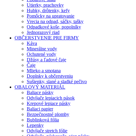
Utierky, prachovky
Hubky, drôtenky, kefy
Pomôcky na upratovanie
Vrecia na odpad, sáčky, tašky
Odpadkové koše, popolníky
Jednorazový riad
OBČERSTVENIE PRE FIRMY
Káva
Minerálne vody
Ochutené vody
Džúsy a ľadové čaje
Čaje
Mlieko a smotana
Doplnky k občerstveniu
Sušienky, slané a sladké pečivo
OBALOVÝ MATERIÁL
Baliace pásky
Odvíjače lepiacich pások
Krepové lepiace pásky
Baliaci papier
Bezpečnostné plomby
Bublinková fólia
Lepenky
Odvíjače stretch fólie