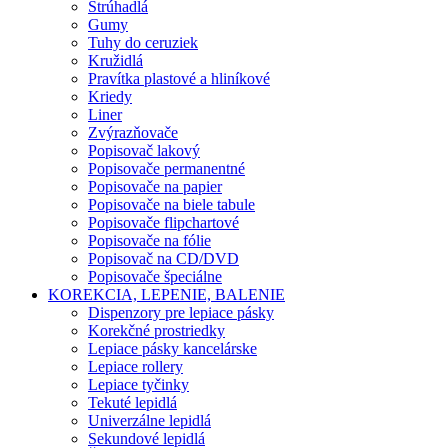
Strúhadlá
Gumy
Tuhy do ceruziek
Kružidlá
Pravítka plastové a hliníkové
Kriedy
Liner
Zvýrazňovače
Popisovač lakový
Popisovače permanentné
Popisovače na papier
Popisovače na biele tabule
Popisovače flipchartové
Popisovače na fólie
Popisovač na CD/DVD
Popisovače špeciálne
KOREKCIA, LEPENIE, BALENIE
Dispenzory pre lepiace pásky
Korekčné prostriedky
Lepiace pásky kancelárske
Lepiace rollery
Lepiace tyčinky
Tekuté lepidlá
Univerzálne lepidlá
Sekundové lepidlá