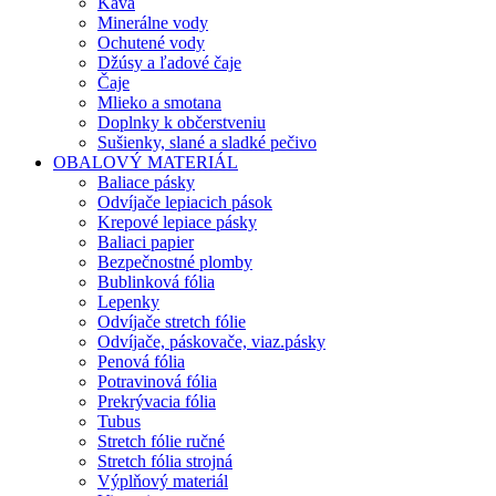
Káva
Minerálne vody
Ochutené vody
Džúsy a ľadové čaje
Čaje
Mlieko a smotana
Doplnky k občerstveniu
Sušienky, slané a sladké pečivo
OBALOVÝ MATERIÁL
Baliace pásky
Odvíjače lepiacich pások
Krepové lepiace pásky
Baliaci papier
Bezpečnostné plomby
Bublinková fólia
Lepenky
Odvíjače stretch fólie
Odvíjače, páskovače, viaz.pásky
Penová fólia
Potravinová fólia
Prekrývacia fólia
Tubus
Stretch fólie ručné
Stretch fólia strojná
Výplňový materiál