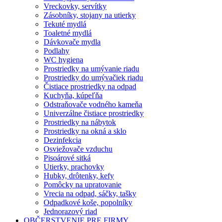
Vreckovky, servítky
Zásobníky, stojany na utierky
Tekuté mydlá
Toaletné mydlá
Dávkovače mydla
Podlahy
WC hygiena
Prostriedky na umývanie riadu
Prostriedky do umývačiek riadu
Čistiace prostriedky na odpad
Kuchyňa, kúpeľňa
Odstraňovače vodného kameňa
Univerzálne čistiace prostriedky
Prostriedky na nábytok
Prostriedky na okná a sklo
Dezinfekcia
Osviežovače vzduchu
Pisoárové sitká
Utierky, prachovky
Hubky, drôtenky, kefy
Pomôcky na upratovanie
Vrecia na odpad, sáčky, tašky
Odpadkové koše, popolníky
Jednorazový riad
OBČERSTVENIE PRE FIRMY