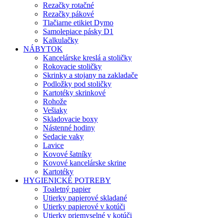
Rezačky rotačné
Rezačky pákové
Tlačiarne etikiet Dymo
Samolepiace pásky D1
Kalkulačky
NÁBYTOK
Kancelárske kreslá a stoličky
Rokovacie stoličky
Skrinky a stojany na zakladače
Podložky pod stoličky
Kartotéky skrinkové
Rohože
Vešiaky
Skladovacie boxy
Nástenné hodiny
Sedacie vaky
Lavice
Kovové šatníky
Kovové kancelárske skrine
Kartotéky
HYGIENICKÉ POTREBY
Toaletný papier
Utierky papierové skladané
Utierky papierové v kotúči
Utierky priemyselné v kotúči