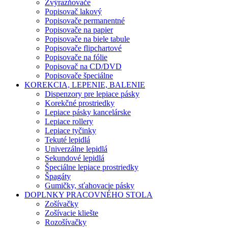
Zvýrazňovače
Popisovač lakový
Popisovače permanentné
Popisovače na papier
Popisovače na biele tabule
Popisovače flipchartové
Popisovače na fólie
Popisovač na CD/DVD
Popisovače špeciálne
KOREKCIA, LEPENIE, BALENIE
Dispenzory pre lepiace pásky
Korekčné prostriedky
Lepiace pásky kancelárske
Lepiace rollery
Lepiace tyčinky
Tekuté lepidlá
Univerzálne lepidlá
Sekundové lepidlá
Špeciálne lepiace prostriedky
Špagáty
Gumičky, sťahovacie pásky
DOPLNKY PRACOVNÉHO STOLA
Zošívačky
Zošívacie kliešte
Rozošívačky