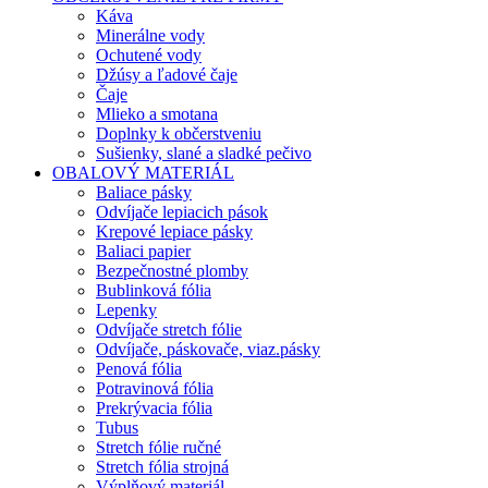
Káva
Minerálne vody
Ochutené vody
Džúsy a ľadové čaje
Čaje
Mlieko a smotana
Doplnky k občerstveniu
Sušienky, slané a sladké pečivo
OBALOVÝ MATERIÁL
Baliace pásky
Odvíjače lepiacich pások
Krepové lepiace pásky
Baliaci papier
Bezpečnostné plomby
Bublinková fólia
Lepenky
Odvíjače stretch fólie
Odvíjače, páskovače, viaz.pásky
Penová fólia
Potravinová fólia
Prekrývacia fólia
Tubus
Stretch fólie ručné
Stretch fólia strojná
Výplňový materiál