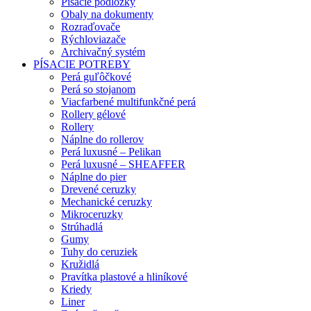
Písacie podložky
Obaly na dokumenty
Rozraďovače
Rýchloviazače
Archivačný systém
PÍSACIE POTREBY
Perá guľôčkové
Perá so stojanom
Viacfarbené multifunkčné perá
Rollery gélové
Rollery
Náplne do rollerov
Perá luxusné – Pelikan
Perá luxusné – SHEAFFER
Náplne do pier
Drevené ceruzky
Mechanické ceruzky
Mikroceruzky
Strúhadlá
Gumy
Tuhy do ceruziek
Kružidlá
Pravítka plastové a hliníkové
Kriedy
Liner