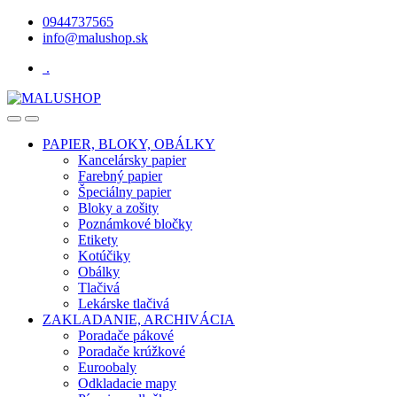
Skip
Skip
0944737565
to
to
info@malushop.sk
navigation
content
.
Open
Close
PAPIER, BLOKY, OBÁLKY
Kancelársky papier
Farebný papier
Špeciálny papier
Bloky a zošity
Poznámkové bločky
Etikety
Kotúčiky
Obálky
Tlačivá
Lekárske tlačivá
ZAKLADANIE, ARCHIVÁCIA
Poradače pákové
Poradače krúžkové
Euroobaly
Odkladacie mapy