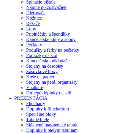
Spínacie pištole
Náplne do zošívačiek
Dierovače
Nožnice
Rezače
Lupy
Pripináčiky a špendlíky
Kancelárske klipy a spony
Pečiatky
Podušky a farby na pečiatky
Podložky na stôl
Kancelárske odkladače
Stojany na časopisy
Zásuvkové boxy
Koše na papier
Stojany na perá, organizéry
Vizitkáre
Drôtené doplnky na stôl
PREZENTÁCIA
Flipcharty
Doplnky k flipchartom
Špeciálne bloky
Tabule biele
Sklenené magnetické tabule
Doplnky k bielym tabuliam