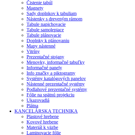
Čistenie tabúl
Magnety
Sady doplnkov k tabuliam
Nástenky s dreveným rámom
Tabule napichovacie
Tabule samolepiace
Tabule plánovacie
Doplnky k plánovaniu
Mapy nástenné
Vitríny
Prezentačné stojany
Menovky, informačné tabuľky
Informačné panely
Info značky a piktogramy
Systémy katalógových panelov
Nástenné prezentačné systémy
Podlahové prezentačné systémy
Fólie na spätnú projekciu
Ukazovadlá
Plátna
KANCELÁRSKA TECHNIKA
Plastové hrebene
Kovové hrebene
Materiál k väzbe
Laminovacie fólie