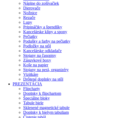
Náplne do zošívačiek
Dierovače
Nožnice
Rezače
Lupy
Pripináčiky a špendlíky
Kancelárske klipy a spony
Pečiatky
Podušky a farby na pečiatky
Podložky na stôl
Kancelárske odkladače
Stojany na časopisy
Zásuvkové boxy
Koše na papier
Stojany na perá, organizéry
Vizitkáre
Drôtené doplnky na stôl
PREZENTÁCIA
Flipcharty
Doplnky k flipchartom
Špeciálne bloky
Tabule biele
Sklenené magnetické tabule
Doplnky k bielym tabuliam
Čistenie tabúl