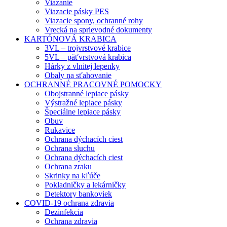
Viazanie
Viazacie pásky PES
Viazacie spony, ochranné rohy
Vrecká na sprievodné dokumenty
KARTÓNOVÁ KRABICA
3VL – trojvrstvové krabice
5VL – päťvrstvová krabica
Hárky z vlnitej lepenky
Obaly na sťahovanie
OCHRANNÉ PRACOVNÉ POMOCKY
Obojstranné lepiace pásky
Výstražné lepiace pásky
Špeciálne lepiace pásky
Obuv
Rukavice
Ochrana dýchacích ciest
Ochrana sluchu
Ochrana dýchacích ciest
Ochrana zraku
Skrinky na kľúče
Pokladničky a lekárničky
Detektory bankoviek
COVID-19 ochrana zdravia
Dezinfekcia
Ochrana zdravia