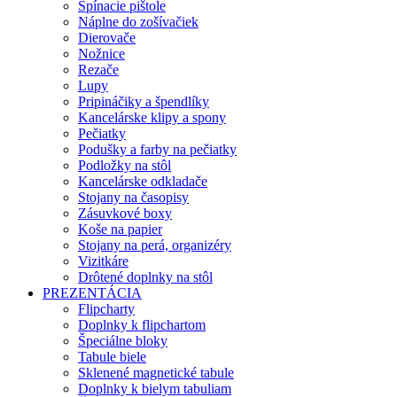
Spínacie pištole
Náplne do zošívačiek
Dierovače
Nožnice
Rezače
Lupy
Pripináčiky a špendlíky
Kancelárske klipy a spony
Pečiatky
Podušky a farby na pečiatky
Podložky na stôl
Kancelárske odkladače
Stojany na časopisy
Zásuvkové boxy
Koše na papier
Stojany na perá, organizéry
Vizitkáre
Drôtené doplnky na stôl
PREZENTÁCIA
Flipcharty
Doplnky k flipchartom
Špeciálne bloky
Tabule biele
Sklenené magnetické tabule
Doplnky k bielym tabuliam