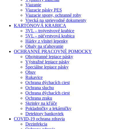
Viazanie
Viazacie pásky PES
Viazacie spony, ochranné rohy
Vrecká na sprievodné dokumenty
KARTÓNOVÁ KRABICA
3VL – trojvrstvové krabice
5VL – päťvrstvová krabica
Hárky z vlnitej lepenky
Obaly na sťahovanie
OCHRANNÉ PRACOVNÉ POMOCKY
Obojstranné lepiace pásky
Výstražné lepiace pásky
Špeciálne lepiace pásky
Obuv
Rukavice
Ochrana dýchacích ciest
Ochrana sluchu
Ochrana dýchacích ciest
Ochrana zraku
Skrinky na kľúče
Pokladničky a lekárničky
Detektory bankoviek
COVID-19 ochrana zdravia
Dezinfekcia