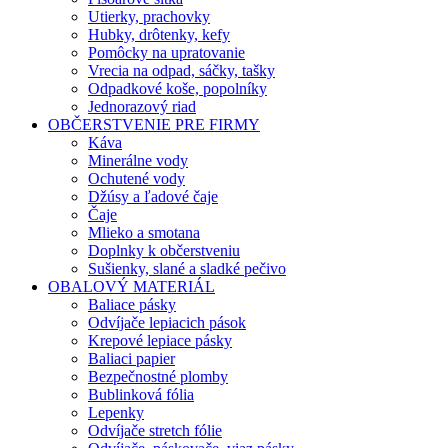
Utierky, prachovky
Hubky, drôtenky, kefy
Pomôcky na upratovanie
Vrecia na odpad, sáčky, tašky
Odpadkové koše, popolníky
Jednorazový riad
OBČERSTVENIE PRE FIRMY
Káva
Minerálne vody
Ochutené vody
Džúsy a ľadové čaje
Čaje
Mlieko a smotana
Doplnky k občerstveniu
Sušienky, slané a sladké pečivo
OBALOVÝ MATERIÁL
Baliace pásky
Odvíjače lepiacich pások
Krepové lepiace pásky
Baliaci papier
Bezpečnostné plomby
Bublinková fólia
Lepenky
Odvíjače stretch fólie