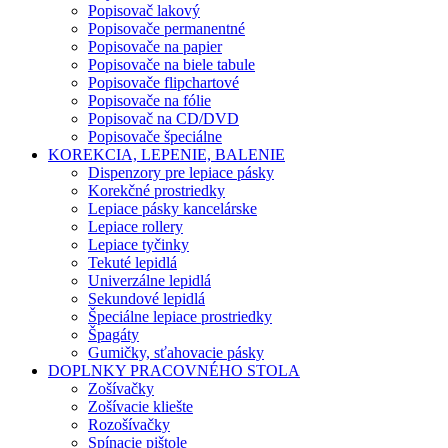
Popisovač lakový
Popisovače permanentné
Popisovače na papier
Popisovače na biele tabule
Popisovače flipchartové
Popisovače na fólie
Popisovač na CD/DVD
Popisovače špeciálne
KOREKCIA, LEPENIE, BALENIE
Dispenzory pre lepiace pásky
Korekčné prostriedky
Lepiace pásky kancelárske
Lepiace rollery
Lepiace tyčinky
Tekuté lepidlá
Univerzálne lepidlá
Sekundové lepidlá
Špeciálne lepiace prostriedky
Špagáty
Gumičky, sťahovacie pásky
DOPLNKY PRACOVNÉHO STOLA
Zošívačky
Zošívacie kliešte
Rozošívačky
Spínacie pištole