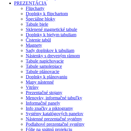
PREZENTÁCIA
Flipcharty
Doplnky k flipchartom
Špeciálne bloky
Tabule biele
Sklenené magnetické tabule
Doplnky k bielym tabuliam
Čistenie tabúl
Magnety
Sady doplnkov k tabuliam
Nástenky s dreveným rámom
Tabule napichovacie
Tabule samolepiace
Tabule plánovacie
Doplnky k plánovaniu
Mapy nástenné
Vitríny
Prezentačné stojany
Menovky, informačné tabuľky
Informačné panely
Info značky a piktogramy
Systémy katalógových panelov
Nástenné prezentačné systémy
Podlahové prezentačné systémy
Fólie na spätnú projekciu