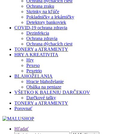
Ochrana dýchacích ciest
Ochrana zraku
Skrinky na kľúče
Pokladničky a lekárničky
Detektory bankoviek
COVID-19 ochrana zdravia
Dezinfekcia
Ochrana zdravia
Ochrana dýchacích ciest
TONERY a ATRAMENTY
HRY A KREATIVITA
Hry
Pexeso
Pexetrio
BLAHOŽELANIA
Hracie blahoželanie
Obálka na peniaze
VŠETKO K BALENIU DARČEKOV
Darčkové tašky
TONERY a ATRAMENTY
Porovnať
Hľadať
Hľadať: