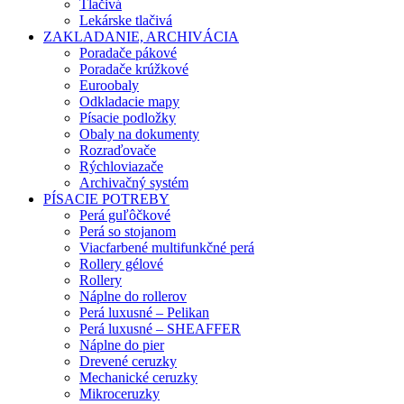
Tlačivá
Lekárske tlačivá
ZAKLADANIE, ARCHIVÁCIA
Poradače pákové
Poradače krúžkové
Euroobaly
Odkladacie mapy
Písacie podložky
Obaly na dokumenty
Rozraďovače
Rýchloviazače
Archivačný systém
PÍSACIE POTREBY
Perá guľôčkové
Perá so stojanom
Viacfarbené multifunkčné perá
Rollery gélové
Rollery
Náplne do rollerov
Perá luxusné – Pelikan
Perá luxusné – SHEAFFER
Náplne do pier
Drevené ceruzky
Mechanické ceruzky
Mikroceruzky