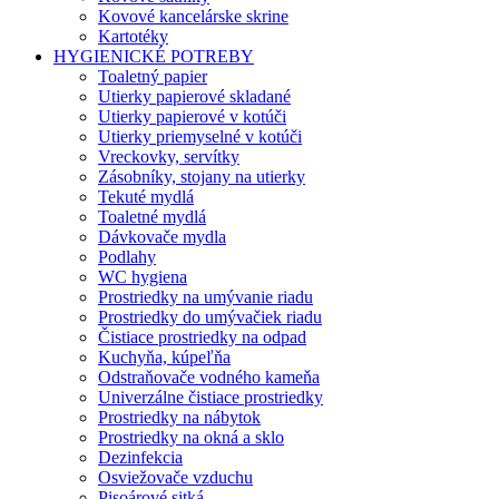
Kovové kancelárske skrine
Kartotéky
HYGIENICKÉ POTREBY
Toaletný papier
Utierky papierové skladané
Utierky papierové v kotúči
Utierky priemyselné v kotúči
Vreckovky, servítky
Zásobníky, stojany na utierky
Tekuté mydlá
Toaletné mydlá
Dávkovače mydla
Podlahy
WC hygiena
Prostriedky na umývanie riadu
Prostriedky do umývačiek riadu
Čistiace prostriedky na odpad
Kuchyňa, kúpeľňa
Odstraňovače vodného kameňa
Univerzálne čistiace prostriedky
Prostriedky na nábytok
Prostriedky na okná a sklo
Dezinfekcia
Osviežovače vzduchu
Pisoárové sitká