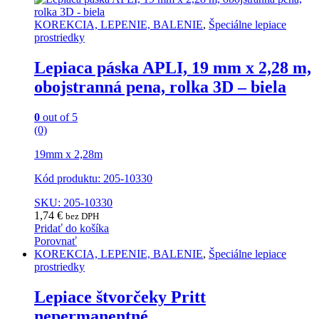
KOREKCIA, LEPENIE, BALENIE
,
Špeciálne lepiace
prostriedky
Lepiaca páska APLI, 19 mm x 2,28 m,
obojstranná pena, rolka 3D – biela
0
out of 5
(0)
19mm x 2,28m
Kód produktu: 205-10330
SKU: 205-10330
1,74
€
bez DPH
Pridať do košíka
Porovnať
KOREKCIA, LEPENIE, BALENIE
,
Špeciálne lepiace
prostriedky
Lepiace štvorčeky Pritt
nepermanentné