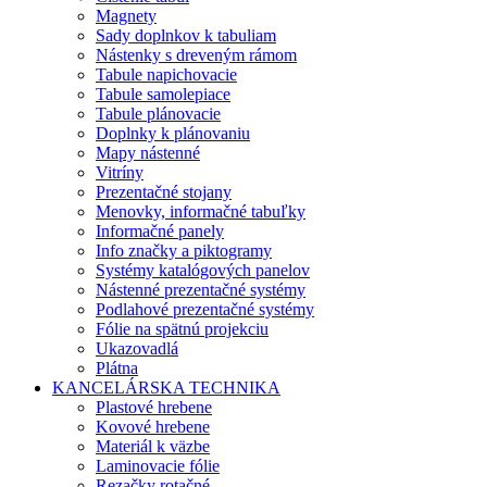
Magnety
Sady doplnkov k tabuliam
Nástenky s dreveným rámom
Tabule napichovacie
Tabule samolepiace
Tabule plánovacie
Doplnky k plánovaniu
Mapy nástenné
Vitríny
Prezentačné stojany
Menovky, informačné tabuľky
Informačné panely
Info značky a piktogramy
Systémy katalógových panelov
Nástenné prezentačné systémy
Podlahové prezentačné systémy
Fólie na spätnú projekciu
Ukazovadlá
Plátna
KANCELÁRSKA TECHNIKA
Plastové hrebene
Kovové hrebene
Materiál k väzbe
Laminovacie fólie
Rezačky rotačné