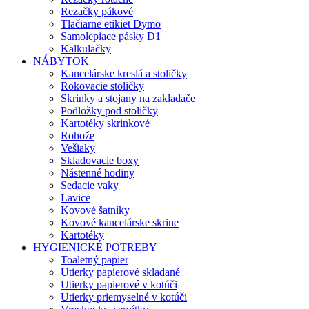
Rezačky pákové
Tlačiarne etikiet Dymo
Samolepiace pásky D1
Kalkulačky
NÁBYTOK
Kancelárske kreslá a stoličky
Rokovacie stoličky
Skrinky a stojany na zakladače
Podložky pod stoličky
Kartotéky skrinkové
Rohože
Vešiaky
Skladovacie boxy
Nástenné hodiny
Sedacie vaky
Lavice
Kovové šatníky
Kovové kancelárske skrine
Kartotéky
HYGIENICKÉ POTREBY
Toaletný papier
Utierky papierové skladané
Utierky papierové v kotúči
Utierky priemyselné v kotúči