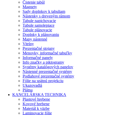
Čistenie tabúl
Magnety
Sady doplnkov k tabuliam
Nástenky s dreveným rámom
Tabule napichovacie
Tabule samolepiace
Tabule plánovacie
Doplnky k plánovaniu
Mapy nástenné
Vitríny
Prezentačné stojany
Menovky, informačné tabuľky
Informačné panely
Info značky a piktogramy
Systémy katalógových panelov
Nástenné prezentačné systémy
Podlahové prezentačné systémy
Fólie na spätnú projekciu
Ukazovadlá
Plátna
KANCELÁRSKA TECHNIKA
Plastové hrebene
Kovové hrebene
Materiál k väzbe
Laminovacie fólie