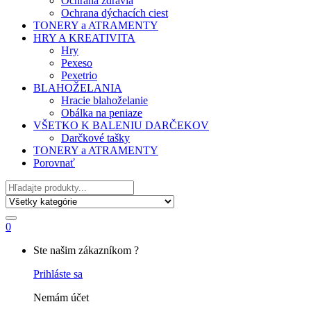
Ochrana zdravia
Ochrana dýchacích ciest
TONERY a ATRAMENTY
HRY A KREATIVITA
Hry
Pexeso
Pexetrio
BLAHOŽELANIA
Hracie blahoželanie
Obálka na peniaze
VŠETKO K BALENIU DARČEKOV
Darčkové tašky
TONERY a ATRAMENTY
Porovnať
Hľadať
0
My
Ste našim zákazníkom ?
Account
Prihláste sa
Nemám účet