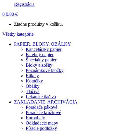
Registrácia
0
0,00
€
Žiadne produkty v košíku.
Všetky kategórie
PAPIER, BLOKY, OBÁLKY
Kancelársky papier
Farebný papier
Špeciálny papier
Bloky a zošity
Poznámkové bločky
Etikety
Kotúčiky
Obálky
Tlačivá
Lekárske tlačivá
ZAKLADANIE, ARCHIVÁCIA
Poradače pákové
Poradače krúžkové
Euroobaly
Odkladacie mapy
Písacie podložky