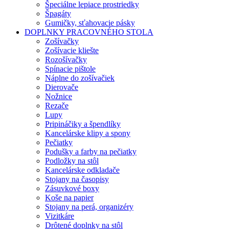
Špeciálne lepiace prostriedky
Špagáty
Gumičky, sťahovacie pásky
DOPLNKY PRACOVNÉHO STOLA
Zošívačky
Zošívacie kliešte
Rozošívačky
Spínacie pištole
Náplne do zošívačiek
Dierovače
Nožnice
Rezače
Lupy
Pripináčiky a špendlíky
Kancelárske klipy a spony
Pečiatky
Podušky a farby na pečiatky
Podložky na stôl
Kancelárske odkladače
Stojany na časopisy
Zásuvkové boxy
Koše na papier
Stojany na perá, organizéry
Vizitkáre
Drôtené doplnky na stôl