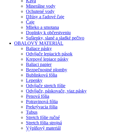
Káva
Minerálne vody
Ochutené vody
Džúsy a ľadové čaje
Čaje
Mlieko a smotana
Doplnky k občerstveniu
Sušienky, slané a sladké pečivo
OBALOVÝ MATERIÁL
Baliace pásky
Odvíjače lepiacich pások
Krepové lepiace pásky
Baliaci papier
Bezpečnostné plomby
Bublinková fólia
Lepenky
Odvíjače stretch fólie
Odvíjače, páskovače, viaz.pásky
Penová fólia
Potravinová fólia
Prekrývacia fólia
Tubus
Stretch fólie ručné
Stretch fólia strojná
Výplňový materiál