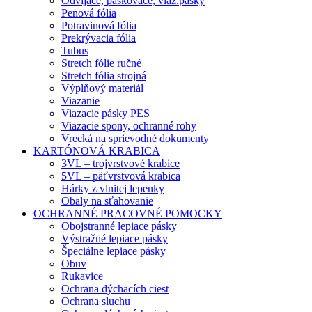
Odvíjače, páskovače, viaz.pásky
Penová fólia
Potravinová fólia
Prekrývacia fólia
Tubus
Stretch fólie ručné
Stretch fólia strojná
Výplňový materiál
Viazanie
Viazacie pásky PES
Viazacie spony, ochranné rohy
Vrecká na sprievodné dokumenty
KARTÓNOVÁ KRABICA
3VL – trojvrstvové krabice
5VL – päťvrstvová krabica
Hárky z vlnitej lepenky
Obaly na sťahovanie
OCHRANNÉ PRACOVNÉ POMOCKY
Obojstranné lepiace pásky
Výstražné lepiace pásky
Špeciálne lepiace pásky
Obuv
Rukavice
Ochrana dýchacích ciest
Ochrana sluchu