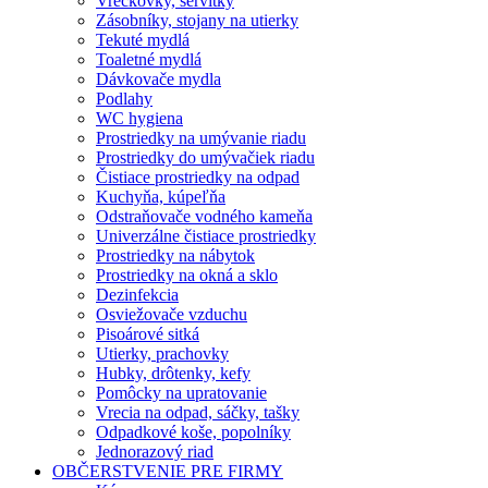
Vreckovky, servítky
Zásobníky, stojany na utierky
Tekuté mydlá
Toaletné mydlá
Dávkovače mydla
Podlahy
WC hygiena
Prostriedky na umývanie riadu
Prostriedky do umývačiek riadu
Čistiace prostriedky na odpad
Kuchyňa, kúpeľňa
Odstraňovače vodného kameňa
Univerzálne čistiace prostriedky
Prostriedky na nábytok
Prostriedky na okná a sklo
Dezinfekcia
Osviežovače vzduchu
Pisoárové sitká
Utierky, prachovky
Hubky, drôtenky, kefy
Pomôcky na upratovanie
Vrecia na odpad, sáčky, tašky
Odpadkové koše, popolníky
Jednorazový riad
OBČERSTVENIE PRE FIRMY