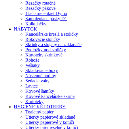
Rezačky rotačné
Rezačky pákové
Tlačiarne etikiet Dymo
Samolepiace pásky D1
Kalkulačky
NÁBYTOK
Kancelárske kreslá a stoličky
Rokovacie stoličky
Skrinky a stojany na zakladače
Podložky pod stoličky
Kartotéky skrinkové
Rohože
Vešiaky
Skladovacie boxy
Nástenné hodiny
Sedacie vaky
Lavice
Kovové šatníky
Kovové kancelárske skrine
Kartotéky
HYGIENICKÉ POTREBY
Toaletný papier
Utierky papierové skladané
Utierky papierové v kotúči
Utierky priemyselné v kotúči