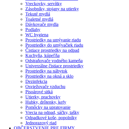
Vreckovky, servítky
Zásobníky, stojany na utierky
Tekuté mydlá
Toaletné mydlá
Dávkovače mydla
Podlahy
WC hygiena
Prostriedky na umývanie riadu
Prostriedky do umývačiek riadu
Čistiace prostriedky na odpad
Kuchyňa, kúpeľňa
Odstraňovače vodného kameňa
Univerzálne čistiace prostriedky
Prostriedky na nábytok
Prostriedky na okná a sklo
Dezinfekcia
Osviežovače vzduchu
Pisoárové sitká
Utierky, prachovky
Hubky, drôtenky, kefy
Pomôcky na upratovanie
Vrecia na odpad, sáčky, tašky
Odpadkové koše, popolníky
Jednorazový riad
OBČERSTVENIE PRE FIRMY