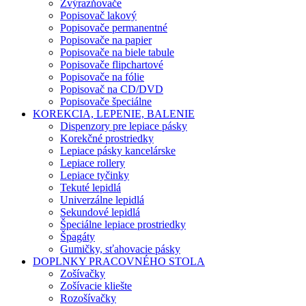
Zvýrazňovače
Popisovač lakový
Popisovače permanentné
Popisovače na papier
Popisovače na biele tabule
Popisovače flipchartové
Popisovače na fólie
Popisovač na CD/DVD
Popisovače špeciálne
KOREKCIA, LEPENIE, BALENIE
Dispenzory pre lepiace pásky
Korekčné prostriedky
Lepiace pásky kancelárske
Lepiace rollery
Lepiace tyčinky
Tekuté lepidlá
Univerzálne lepidlá
Sekundové lepidlá
Špeciálne lepiace prostriedky
Špagáty
Gumičky, sťahovacie pásky
DOPLNKY PRACOVNÉHO STOLA
Zošívačky
Zošívacie kliešte
Rozošívačky