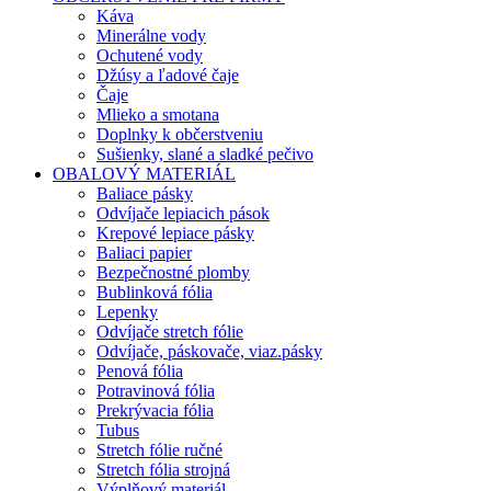
Káva
Minerálne vody
Ochutené vody
Džúsy a ľadové čaje
Čaje
Mlieko a smotana
Doplnky k občerstveniu
Sušienky, slané a sladké pečivo
OBALOVÝ MATERIÁL
Baliace pásky
Odvíjače lepiacich pások
Krepové lepiace pásky
Baliaci papier
Bezpečnostné plomby
Bublinková fólia
Lepenky
Odvíjače stretch fólie
Odvíjače, páskovače, viaz.pásky
Penová fólia
Potravinová fólia
Prekrývacia fólia
Tubus
Stretch fólie ručné
Stretch fólia strojná
Výplňový materiál