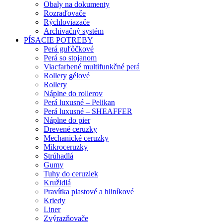
Obaly na dokumenty
Rozraďovače
Rýchloviazače
Archivačný systém
PÍSACIE POTREBY
Perá guľôčkové
Perá so stojanom
Viacfarbené multifunkčné perá
Rollery gélové
Rollery
Náplne do rollerov
Perá luxusné – Pelikan
Perá luxusné – SHEAFFER
Náplne do pier
Drevené ceruzky
Mechanické ceruzky
Mikroceruzky
Strúhadlá
Gumy
Tuhy do ceruziek
Kružidlá
Pravítka plastové a hliníkové
Kriedy
Liner
Zvýrazňovače