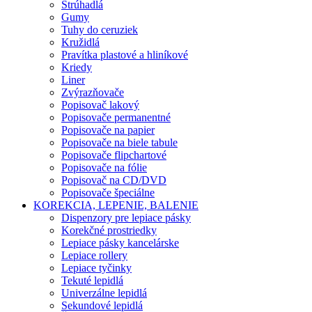
Strúhadlá
Gumy
Tuhy do ceruziek
Kružidlá
Pravítka plastové a hliníkové
Kriedy
Liner
Zvýrazňovače
Popisovač lakový
Popisovače permanentné
Popisovače na papier
Popisovače na biele tabule
Popisovače flipchartové
Popisovače na fólie
Popisovač na CD/DVD
Popisovače špeciálne
KOREKCIA, LEPENIE, BALENIE
Dispenzory pre lepiace pásky
Korekčné prostriedky
Lepiace pásky kancelárske
Lepiace rollery
Lepiace tyčinky
Tekuté lepidlá
Univerzálne lepidlá
Sekundové lepidlá