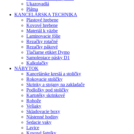
Ukazovadlá
Plátna
KANCELÁRSKA TECHNIKA
Plastové hrebene
Kovové hrebene
Materiál k väzbe
Laminovacie fólie
Rezačky rotačné
Rezačky pákové
Tlačiarne etikiet Dymo
Samolepiace pásky D1
Kalkulačky
NÁBYTOK
Kancelárske kreslá a stoličky
Rokovacie stoličky
Skrinky a stojany na zakladače
Podložky pod stoličky
Kartotéky skrinkové
Rohože
Vešiaky
Skladovacie boxy
Nástenné hodiny
Sedacie vaky
Lavice
Kovové šatníky