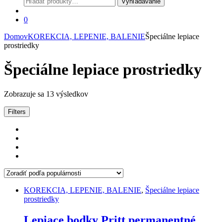
Vyhľadávanie
0
Domov
KOREKCIA, LEPENIE, BALENIE
Špeciálne lepiace
prostriedky
Špeciálne lepiace prostriedky
Zoradené
Zobrazuje sa 13 výsledkov
podľa
popularity
Filters
KOREKCIA, LEPENIE, BALENIE
,
Špeciálne lepiace
prostriedky
Lepiace bodky Pritt permanentné