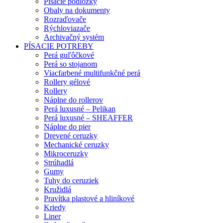
Písacie podložky
Obaly na dokumenty
Rozraďovače
Rýchloviazače
Archivačný systém
PÍSACIE POTREBY
Perá guľôčkové
Perá so stojanom
Viacfarbené multifunkčné perá
Rollery gélové
Rollery
Náplne do rollerov
Perá luxusné – Pelikan
Perá luxusné – SHEAFFER
Náplne do pier
Drevené ceruzky
Mechanické ceruzky
Mikroceruzky
Strúhadlá
Gumy
Tuhy do ceruziek
Kružidlá
Pravítka plastové a hliníkové
Kriedy
Liner