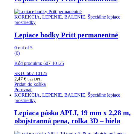
KOREKCIA, LEPENIE, BALENIE
,
Špeciálne lepiace
prostriedky
Lepiace bodky Pritt permanentné
0
out of 5
(0)
Kód produktu: 607-10125
SKU: 607-10125
2,47
€
bez DPH
Pridať do košíka
Porovnať
KOREKCIA, LEPENIE, BALENIE
,
Špeciálne lepiace
prostriedky
Lepiaca páska APLI, 19 mm x 2,28 m,
obojstranná pena, rolka 3D – biela