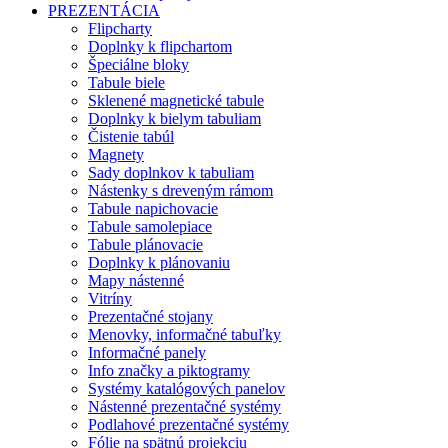
PREZENTÁCIA
Flipcharty
Doplnky k flipchartom
Špeciálne bloky
Tabule biele
Sklenené magnetické tabule
Doplnky k bielym tabuliam
Čistenie tabúl
Magnety
Sady doplnkov k tabuliam
Nástenky s dreveným rámom
Tabule napichovacie
Tabule samolepiace
Tabule plánovacie
Doplnky k plánovaniu
Mapy nástenné
Vitríny
Prezentačné stojany
Menovky, informačné tabuľky
Informačné panely
Info značky a piktogramy
Systémy katalógových panelov
Nástenné prezentačné systémy
Podlahové prezentačné systémy
Fólie na spätnú projekciu