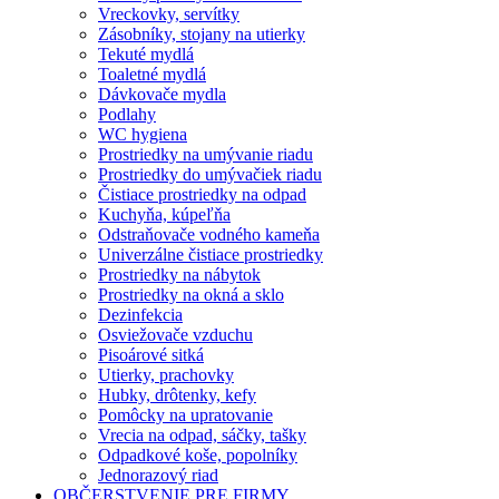
Vreckovky, servítky
Zásobníky, stojany na utierky
Tekuté mydlá
Toaletné mydlá
Dávkovače mydla
Podlahy
WC hygiena
Prostriedky na umývanie riadu
Prostriedky do umývačiek riadu
Čistiace prostriedky na odpad
Kuchyňa, kúpeľňa
Odstraňovače vodného kameňa
Univerzálne čistiace prostriedky
Prostriedky na nábytok
Prostriedky na okná a sklo
Dezinfekcia
Osviežovače vzduchu
Pisoárové sitká
Utierky, prachovky
Hubky, drôtenky, kefy
Pomôcky na upratovanie
Vrecia na odpad, sáčky, tašky
Odpadkové koše, popolníky
Jednorazový riad
OBČERSTVENIE PRE FIRMY