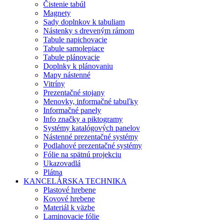
Čistenie tabúl
Magnety
Sady doplnkov k tabuliam
Nástenky s dreveným rámom
Tabule napichovacie
Tabule samolepiace
Tabule plánovacie
Doplnky k plánovaniu
Mapy nástenné
Vitríny
Prezentačné stojany
Menovky, informačné tabuľky
Informačné panely
Info značky a piktogramy
Systémy katalógových panelov
Nástenné prezentačné systémy
Podlahové prezentačné systémy
Fólie na spätnú projekciu
Ukazovadlá
Plátna
KANCELÁRSKA TECHNIKA
Plastové hrebene
Kovové hrebene
Materiál k väzbe
Laminovacie fólie