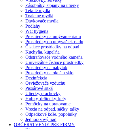
Vreckovky, servítky
Zásobníky, stojany na utierky
Tekuté mydlá
Toaletné mydlá
Dávkovače mydla
Podlahy
WC hygiena
Prostriedky na umývanie riadu
Prostriedky do umývačiek riadu
Čistiace prostriedky na odpad
Kuchyňa, kúpeľňa
Odstraňovače vodného kameňa
Univerzálne čistiace prostriedky
Prostriedky na nábytok
Prostriedky na okná a sklo
Dezinfekcia
Osviežovače vzduchu
Pisoárové sitká
Utierky, prachovky
Hubky, drôtenky, kefy
Pomôcky na upratovanie
Vrecia na odpad, sáčky, tašky
Odpadkové koše, popolníky
Jednorazový riad
OBČERSTVENIE PRE FIRMY