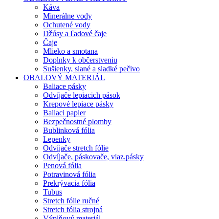
Káva
Minerálne vody
Ochutené vody
Džúsy a ľadové čaje
Čaje
Mlieko a smotana
Doplnky k občerstveniu
Sušienky, slané a sladké pečivo
OBALOVÝ MATERIÁL
Baliace pásky
Odvíjače lepiacich pások
Krepové lepiace pásky
Baliaci papier
Bezpečnostné plomby
Bublinková fólia
Lepenky
Odvíjače stretch fólie
Odvíjače, páskovače, viaz.pásky
Penová fólia
Potravinová fólia
Prekrývacia fólia
Tubus
Stretch fólie ručné
Stretch fólia strojná
Výplňový materiál