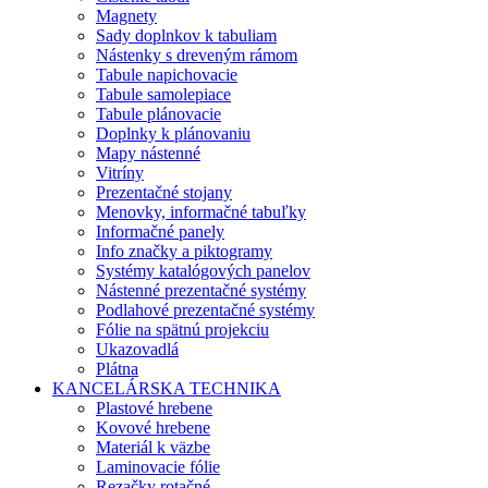
Magnety
Sady doplnkov k tabuliam
Nástenky s dreveným rámom
Tabule napichovacie
Tabule samolepiace
Tabule plánovacie
Doplnky k plánovaniu
Mapy nástenné
Vitríny
Prezentačné stojany
Menovky, informačné tabuľky
Informačné panely
Info značky a piktogramy
Systémy katalógových panelov
Nástenné prezentačné systémy
Podlahové prezentačné systémy
Fólie na spätnú projekciu
Ukazovadlá
Plátna
KANCELÁRSKA TECHNIKA
Plastové hrebene
Kovové hrebene
Materiál k väzbe
Laminovacie fólie
Rezačky rotačné