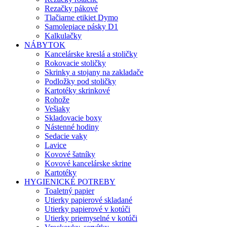
Rezačky pákové
Tlačiarne etikiet Dymo
Samolepiace pásky D1
Kalkulačky
NÁBYTOK
Kancelárske kreslá a stoličky
Rokovacie stoličky
Skrinky a stojany na zakladače
Podložky pod stoličky
Kartotéky skrinkové
Rohože
Vešiaky
Skladovacie boxy
Nástenné hodiny
Sedacie vaky
Lavice
Kovové šatníky
Kovové kancelárske skrine
Kartotéky
HYGIENICKÉ POTREBY
Toaletný papier
Utierky papierové skladané
Utierky papierové v kotúči
Utierky priemyselné v kotúči