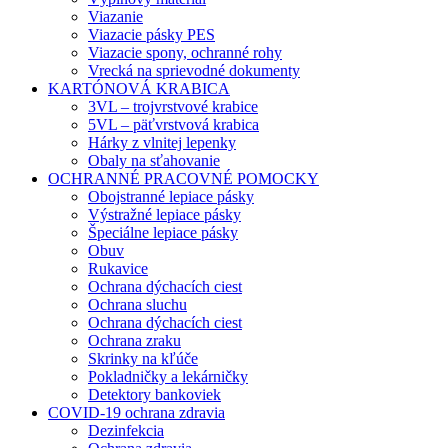
Viazanie
Viazacie pásky PES
Viazacie spony, ochranné rohy
Vrecká na sprievodné dokumenty
KARTÓNOVÁ KRABICA
3VL – trojvrstvové krabice
5VL – päťvrstvová krabica
Hárky z vlnitej lepenky
Obaly na sťahovanie
OCHRANNÉ PRACOVNÉ POMOCKY
Obojstranné lepiace pásky
Výstražné lepiace pásky
Špeciálne lepiace pásky
Obuv
Rukavice
Ochrana dýchacích ciest
Ochrana sluchu
Ochrana dýchacích ciest
Ochrana zraku
Skrinky na kľúče
Pokladničky a lekárničky
Detektory bankoviek
COVID-19 ochrana zdravia
Dezinfekcia