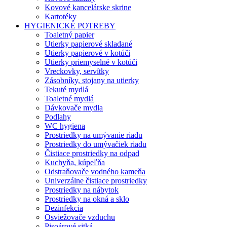
Kovové kancelárske skrine
Kartotéky
HYGIENICKÉ POTREBY
Toaletný papier
Utierky papierové skladané
Utierky papierové v kotúči
Utierky priemyselné v kotúči
Vreckovky, servítky
Zásobníky, stojany na utierky
Tekuté mydlá
Toaletné mydlá
Dávkovače mydla
Podlahy
WC hygiena
Prostriedky na umývanie riadu
Prostriedky do umývačiek riadu
Čistiace prostriedky na odpad
Kuchyňa, kúpeľňa
Odstraňovače vodného kameňa
Univerzálne čistiace prostriedky
Prostriedky na nábytok
Prostriedky na okná a sklo
Dezinfekcia
Osviežovače vzduchu
Pisoárové sitká