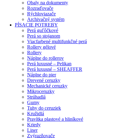
Obaly na dokumenty
Rozraďovače
Rýchloviazače
Archivačný systém
PÍSACIE POTREBY
Perá guľôčkové
Perá so stojanom
Viacfarbené multifunkčné perá
Rollery gélové
Rollery
Náplne do rollerov
Perá luxusné – Pelikan
Perá luxusné – SHEAFFER
Náplne do pier
Drevené ceruzky
Mechanické ceruzky
Mikroceruzky
Strúhadlá
Gumy
Tuhy do ceruziek
Kružidlá
Pravítka plastové a hliníkové
Kriedy
Liner
Zvýrazňovače