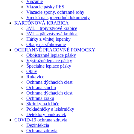
Viazanie
Viazacie pásky PES
Viazacie spony, ochranné rohy
Vrecká na sprievodné dokumenty
KARTÓNOVÁ KRABICA
3VL – trojvrstvové krabice
5VL – päťvrstvová krabica
Hárky z vlnitej lepenky
Obaly na sťahovanie
OCHRANNÉ PRACOVNÉ POMOCKY
Obojstranné lepiace pásky
Výstražné lepiace pásky
Špeciálne lepiace pásky
Obuv
Rukavice
Ochrana dýchacích ciest
Ochrana sluchu
Ochrana dýchacích ciest
Ochrana zraku
Skrinky na kľúče
Pokladničky a lekárničky
Detektory bankoviek
COVID-19 ochrana zdravia
Dezinfekcia
Ochrana zdravia