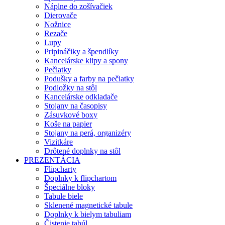
Náplne do zošívačiek
Dierovače
Nožnice
Rezače
Lupy
Pripináčiky a špendlíky
Kancelárske klipy a spony
Pečiatky
Podušky a farby na pečiatky
Podložky na stôl
Kancelárske odkladače
Stojany na časopisy
Zásuvkové boxy
Koše na papier
Stojany na perá, organizéry
Vizitkáre
Drôtené doplnky na stôl
PREZENTÁCIA
Flipcharty
Doplnky k flipchartom
Špeciálne bloky
Tabule biele
Sklenené magnetické tabule
Doplnky k bielym tabuliam
Čistenie tabúl