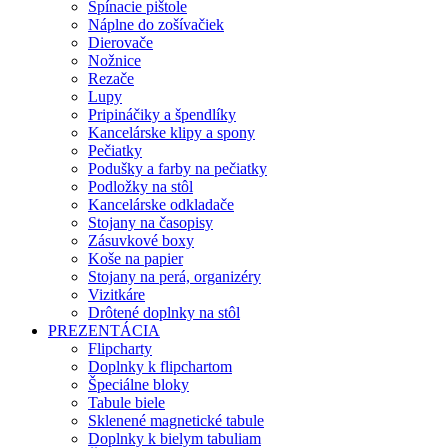
Spínacie pištole
Náplne do zošívačiek
Dierovače
Nožnice
Rezače
Lupy
Pripináčiky a špendlíky
Kancelárske klipy a spony
Pečiatky
Podušky a farby na pečiatky
Podložky na stôl
Kancelárske odkladače
Stojany na časopisy
Zásuvkové boxy
Koše na papier
Stojany na perá, organizéry
Vizitkáre
Drôtené doplnky na stôl
PREZENTÁCIA
Flipcharty
Doplnky k flipchartom
Špeciálne bloky
Tabule biele
Sklenené magnetické tabule
Doplnky k bielym tabuliam