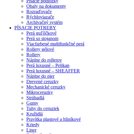
Písacie podložky
Obaly na dokumenty
Rozraďovače
Rýchloviazače
Archivačný systém
PÍSACIE POTREBY
Perá guľôčkové
Perá so stojanom
Viacfarbené multifunkčné perá
Rollery gélové
Rollery
Náplne do rollerov
Perá luxusné – Pelikan
Perá luxusné – SHEAFFER
Náplne do pier
Drevené ceruzky
Mechanické ceruzky
Mikroceruzky
Strúhadlá
Gumy
Tuhy do ceruziek
Kružidlá
Pravítka plastové a hliníkové
Kriedy
Liner