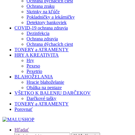
Ochrana dýchacích ciest
Ochrana zraku
Skrinky na kľúče
Pokladničky a lekárničky
Detektory bankoviek
COVID-19 ochrana zdravia
Dezinfekcia
Ochrana zdravia
Ochrana dýchacích ciest
TONERY a ATRAMENTY
HRY A KREATIVITA
Hry
Pexeso
Pexetrio
BLAHOŽELANIA
Hracie blahoželanie
Obálka na peniaze
VŠETKO K BALENIU DARČEKOV
Darčkové tašky
TONERY a ATRAMENTY
Porovnať
Hľadať
Hľadať: