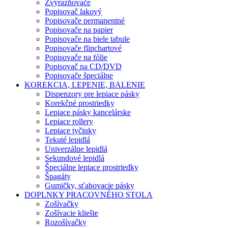
Zvýrazňovače
Popisovač lakový
Popisovače permanentné
Popisovače na papier
Popisovače na biele tabule
Popisovače flipchartové
Popisovače na fólie
Popisovač na CD/DVD
Popisovače špeciálne
KOREKCIA, LEPENIE, BALENIE
Dispenzory pre lepiace pásky
Korekčné prostriedky
Lepiace pásky kancelárske
Lepiace rollery
Lepiace tyčinky
Tekuté lepidlá
Univerzálne lepidlá
Sekundové lepidlá
Špeciálne lepiace prostriedky
Špagáty
Gumičky, sťahovacie pásky
DOPLNKY PRACOVNÉHO STOLA
Zošívačky
Zošívacie kliešte
Rozošívačky