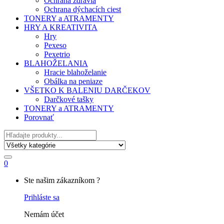
Ochrana zdravia
Ochrana dýchacích ciest
TONERY a ATRAMENTY
HRY A KREATIVITA
Hry
Pexeso
Pexetrio
BLAHOŽELANIA
Hracie blahoželanie
Obálka na peniaze
VŠETKO K BALENIU DARČEKOV
Darčkové tašky
TONERY a ATRAMENTY
Porovnať
Hľadať
0
My
Ste našim zákazníkom ?
Account
Prihláste sa
Nemám účet