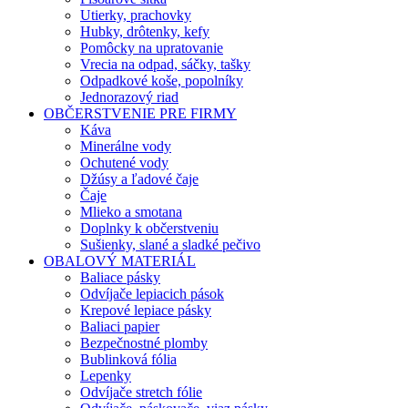
Utierky, prachovky
Hubky, drôtenky, kefy
Pomôcky na upratovanie
Vrecia na odpad, sáčky, tašky
Odpadkové koše, popolníky
Jednorazový riad
OBČERSTVENIE PRE FIRMY
Káva
Minerálne vody
Ochutené vody
Džúsy a ľadové čaje
Čaje
Mlieko a smotana
Doplnky k občerstveniu
Sušienky, slané a sladké pečivo
OBALOVÝ MATERIÁL
Baliace pásky
Odvíjače lepiacich pások
Krepové lepiace pásky
Baliaci papier
Bezpečnostné plomby
Bublinková fólia
Lepenky
Odvíjače stretch fólie