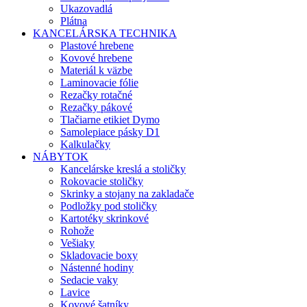
Ukazovadlá
Plátna
KANCELÁRSKA TECHNIKA
Plastové hrebene
Kovové hrebene
Materiál k väzbe
Laminovacie fólie
Rezačky rotačné
Rezačky pákové
Tlačiarne etikiet Dymo
Samolepiace pásky D1
Kalkulačky
NÁBYTOK
Kancelárske kreslá a stoličky
Rokovacie stoličky
Skrinky a stojany na zakladače
Podložky pod stoličky
Kartotéky skrinkové
Rohože
Vešiaky
Skladovacie boxy
Nástenné hodiny
Sedacie vaky
Lavice
Kovové šatníky