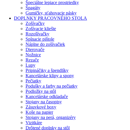
Špeciálne lepiace prostriedky
Špagáty
Gumičky, sťahovacie pásky
DOPLNKY PRACOVNÉHO STOLA
Zošívačky
Zošívacie kliešte
Rozošívačky
Spínacie pištole
Náplne do zošívačiek
Dierovače
Nožnice
Rezače
Lupy
Pripináčiky a špendlíky
Kancelárske klipy a spony
Pečiatky
Podušky a farby na pečiatky
Podložky na stôl
Kancelárske odkladače
Stojany na časopisy
Zásuvkové boxy
Koše na papier
Stojany na perá, organizéry
Vizitkáre
Drôtené doplnky na stôl