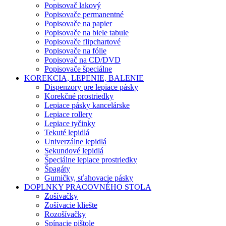
Popisovač lakový
Popisovače permanentné
Popisovače na papier
Popisovače na biele tabule
Popisovače flipchartové
Popisovače na fólie
Popisovač na CD/DVD
Popisovače špeciálne
KOREKCIA, LEPENIE, BALENIE
Dispenzory pre lepiace pásky
Korekčné prostriedky
Lepiace pásky kancelárske
Lepiace rollery
Lepiace tyčinky
Tekuté lepidlá
Univerzálne lepidlá
Sekundové lepidlá
Špeciálne lepiace prostriedky
Špagáty
Gumičky, sťahovacie pásky
DOPLNKY PRACOVNÉHO STOLA
Zošívačky
Zošívacie kliešte
Rozošívačky
Spínacie pištole