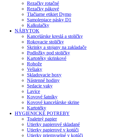
Rezačky rotačné
Rezačky pákové
Tlačiarne etikiet Dymo
Samolepiace pásky D1
Kalkulačky
NÁBYTOK
Kancelárske kreslá a stoličky
Rokovacie stoličky
Skrinky a stojany na zakladače
Podložky pod stoličky
Kartotéky skrinkové
Rohože
Vešiaky
Skladovacie boxy
Nástenné hodiny
Sedacie vaky
Lavice
Kovové šatníky
Kovové kancelárske skrine
Kartotéky
HYGIENICKÉ POTREBY
Toaletný papier
Utierky papierové skladané
Utierky papierové v kotúči
Utierky priemyselné v kotúči