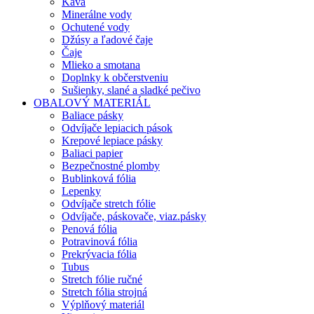
Káva
Minerálne vody
Ochutené vody
Džúsy a ľadové čaje
Čaje
Mlieko a smotana
Doplnky k občerstveniu
Sušienky, slané a sladké pečivo
OBALOVÝ MATERIÁL
Baliace pásky
Odvíjače lepiacich pások
Krepové lepiace pásky
Baliaci papier
Bezpečnostné plomby
Bublinková fólia
Lepenky
Odvíjače stretch fólie
Odvíjače, páskovače, viaz.pásky
Penová fólia
Potravinová fólia
Prekrývacia fólia
Tubus
Stretch fólie ručné
Stretch fólia strojná
Výplňový materiál