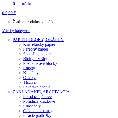
Registrácia
0
0,00
€
Žiadne produkty v košíku.
Všetky kategórie
PAPIER, BLOKY, OBÁLKY
Kancelársky papier
Farebný papier
Špeciálny papier
Bloky a zošity
Poznámkové bločky
Etikety
Kotúčiky
Obálky
Tlačivá
Lekárske tlačivá
ZAKLADANIE, ARCHIVÁCIA
Poradače pákové
Poradače krúžkové
Euroobaly
Odkladacie mapy
Písacie podložky