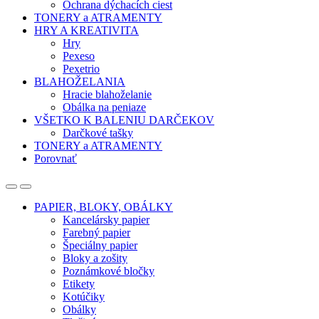
Ochrana dýchacích ciest
TONERY a ATRAMENTY
HRY A KREATIVITA
Hry
Pexeso
Pexetrio
BLAHOŽELANIA
Hracie blahoželanie
Obálka na peniaze
VŠETKO K BALENIU DARČEKOV
Darčkové tašky
TONERY a ATRAMENTY
Porovnať
Open
Close
PAPIER, BLOKY, OBÁLKY
Kancelársky papier
Farebný papier
Špeciálny papier
Bloky a zošity
Poznámkové bločky
Etikety
Kotúčiky
Obálky