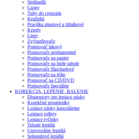
Strúhadlá
Gumy
Tuhy do ceruziek
Kružidlá
Pravítka plastové a hliníkové
Kriedy
Liner
Zvýrazňovače
Popisovač lakový
Popisovače permanentné
Popisovače na papier
Popisovače na biele tabule
Popisovače flipchartové
Popisovače na fólie
Popisovač na CD/DVD
Popisovače špeciálne
KOREKCIA, LEPENIE, BALENIE
Dispenzory pre lepiace pásky
Korekčné prostriedky
Lepiace pásky kancelárske
Lepiace rollery
Lepiace tyčinky
Tekuté lepidlá
Univerzálne lepidlá
Sekundové lepidlá