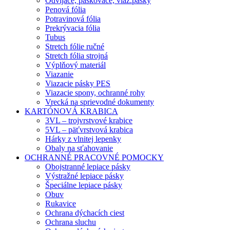
Odvíjače, páskovače, viaz.pásky
Penová fólia
Potravinová fólia
Prekrývacia fólia
Tubus
Stretch fólie ručné
Stretch fólia strojná
Výplňový materiál
Viazanie
Viazacie pásky PES
Viazacie spony, ochranné rohy
Vrecká na sprievodné dokumenty
KARTÓNOVÁ KRABICA
3VL – trojvrstvové krabice
5VL – päťvrstvová krabica
Hárky z vlnitej lepenky
Obaly na sťahovanie
OCHRANNÉ PRACOVNÉ POMOCKY
Obojstranné lepiace pásky
Výstražné lepiace pásky
Špeciálne lepiace pásky
Obuv
Rukavice
Ochrana dýchacích ciest
Ochrana sluchu