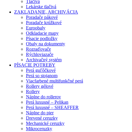
Tlačivá
Lekárske tlačivá
ZAKLADANIE, ARCHIVÁCIA
Poradače pákové
Poradače krúžkové
Euroobaly
Odkladacie mapy
Písacie podložky
Obaly na dokumenty
Rozraďovače
Rýchloviazače
Archivačný systém
PÍSACIE POTREBY
Perá guľôčkové
Perá so stojanom
Viacfarbené multifunkčné perá
Rollery gélové
Rollery
Náplne do rollerov
Perá luxusné – Pelikan
Perá luxusné – SHEAFFER
Náplne do pier
Drevené ceruzky
Mechanické ceruzky
Mikroceruzky