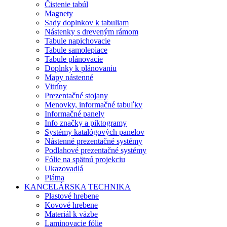
Čistenie tabúl
Magnety
Sady doplnkov k tabuliam
Nástenky s dreveným rámom
Tabule napichovacie
Tabule samolepiace
Tabule plánovacie
Doplnky k plánovaniu
Mapy nástenné
Vitríny
Prezentačné stojany
Menovky, informačné tabuľky
Informačné panely
Info značky a piktogramy
Systémy katalógových panelov
Nástenné prezentačné systémy
Podlahové prezentačné systémy
Fólie na spätnú projekciu
Ukazovadlá
Plátna
KANCELÁRSKA TECHNIKA
Plastové hrebene
Kovové hrebene
Materiál k väzbe
Laminovacie fólie