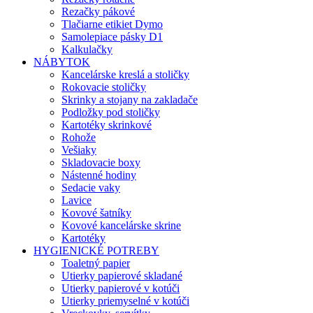
Rezačky pákové
Tlačiarne etikiet Dymo
Samolepiace pásky D1
Kalkulačky
NÁBYTOK
Kancelárske kreslá a stoličky
Rokovacie stoličky
Skrinky a stojany na zakladače
Podložky pod stoličky
Kartotéky skrinkové
Rohože
Vešiaky
Skladovacie boxy
Nástenné hodiny
Sedacie vaky
Lavice
Kovové šatníky
Kovové kancelárske skrine
Kartotéky
HYGIENICKÉ POTREBY
Toaletný papier
Utierky papierové skladané
Utierky papierové v kotúči
Utierky priemyselné v kotúči