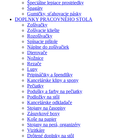
Špeciálne lepiace prostriedky
Špagáty
Gumičky, sťahovacie pásky
DOPLNKY PRACOVNÉHO STOLA
Zošívačky
Zošívacie kliešte
Rozošívačky
Spínacie pištole
Náplne do zošívačiek
Dierovače
Nožnice
Rezače
Lupy
Pripináčiky a špendlíky
Kancelárske klipy a spony
Pečiatky
Podušky a farby na pečiatky
Podložky na stôl
Kancelárske odkladače
Stojany na časopisy
Zásuvkové boxy
Koše na papier
Stojany na perá, organizéry
Vizitkáre
Drôtené doplnky na stôl