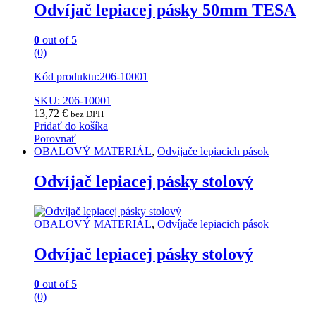
Odvíjač lepiacej pásky 50mm TESA
0
out of 5
(0)
Kód produktu:206-10001
SKU: 206-10001
13,72
€
bez DPH
Pridať do košíka
Porovnať
OBALOVÝ MATERIÁL
,
Odvíjače lepiacich pások
Odvíjač lepiacej pásky stolový
OBALOVÝ MATERIÁL
,
Odvíjače lepiacich pások
Odvíjač lepiacej pásky stolový
0
out of 5
(0)