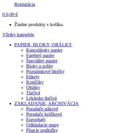
Registrácia
0
0,00
€
Žiadne produkty v košíku.
Všetky kategórie
PAPIER, BLOKY, OBÁLKY
Kancelársky papier
Farebný papier
Špeciálny papier
Bloky a zošity
Poznámkové bločky
Etikety
Kotúčiky
Obálky
Tlačivá
Lekárske tlačivá
ZAKLADANIE, ARCHIVÁCIA
Poradače pákové
Poradače krúžkové
Euroobaly
Odkladacie mapy
Písacie podložky