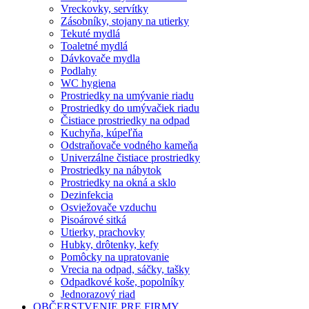
Vreckovky, servítky
Zásobníky, stojany na utierky
Tekuté mydlá
Toaletné mydlá
Dávkovače mydla
Podlahy
WC hygiena
Prostriedky na umývanie riadu
Prostriedky do umývačiek riadu
Čistiace prostriedky na odpad
Kuchyňa, kúpeľňa
Odstraňovače vodného kameňa
Univerzálne čistiace prostriedky
Prostriedky na nábytok
Prostriedky na okná a sklo
Dezinfekcia
Osviežovače vzduchu
Pisoárové sitká
Utierky, prachovky
Hubky, drôtenky, kefy
Pomôcky na upratovanie
Vrecia na odpad, sáčky, tašky
Odpadkové koše, popolníky
Jednorazový riad
OBČERSTVENIE PRE FIRMY