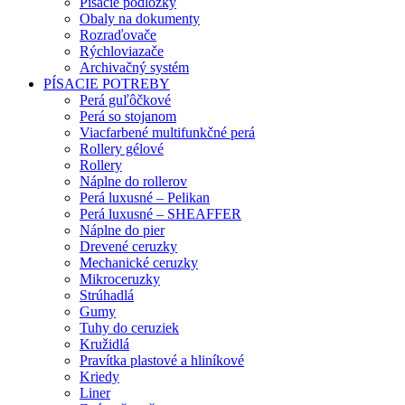
Písacie podložky
Obaly na dokumenty
Rozraďovače
Rýchloviazače
Archivačný systém
PÍSACIE POTREBY
Perá guľôčkové
Perá so stojanom
Viacfarbené multifunkčné perá
Rollery gélové
Rollery
Náplne do rollerov
Perá luxusné – Pelikan
Perá luxusné – SHEAFFER
Náplne do pier
Drevené ceruzky
Mechanické ceruzky
Mikroceruzky
Strúhadlá
Gumy
Tuhy do ceruziek
Kružidlá
Pravítka plastové a hliníkové
Kriedy
Liner