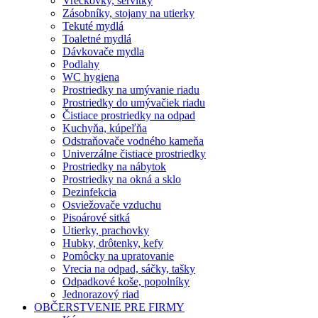
Vreckovky, servítky
Zásobníky, stojany na utierky
Tekuté mydlá
Toaletné mydlá
Dávkovače mydla
Podlahy
WC hygiena
Prostriedky na umývanie riadu
Prostriedky do umývačiek riadu
Čistiace prostriedky na odpad
Kuchyňa, kúpeľňa
Odstraňovače vodného kameňa
Univerzálne čistiace prostriedky
Prostriedky na nábytok
Prostriedky na okná a sklo
Dezinfekcia
Osviežovače vzduchu
Pisoárové sitká
Utierky, prachovky
Hubky, drôtenky, kefy
Pomôcky na upratovanie
Vrecia na odpad, sáčky, tašky
Odpadkové koše, popolníky
Jednorazový riad
OBČERSTVENIE PRE FIRMY