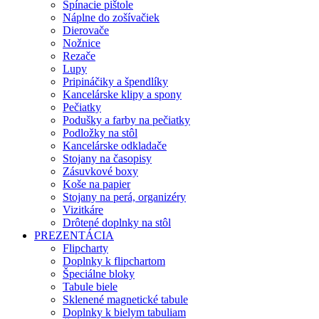
Spínacie pištole
Náplne do zošívačiek
Dierovače
Nožnice
Rezače
Lupy
Pripináčiky a špendlíky
Kancelárske klipy a spony
Pečiatky
Podušky a farby na pečiatky
Podložky na stôl
Kancelárske odkladače
Stojany na časopisy
Zásuvkové boxy
Koše na papier
Stojany na perá, organizéry
Vizitkáre
Drôtené doplnky na stôl
PREZENTÁCIA
Flipcharty
Doplnky k flipchartom
Špeciálne bloky
Tabule biele
Sklenené magnetické tabule
Doplnky k bielym tabuliam