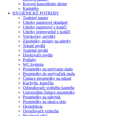
Kovové kancelárske skrine
Kartotéky
HYGIENICKÉ POTREBY
Toaletný papier
Utierky papierové skladané
Utierky papierové v kotúči
Utierky priemyselné v kotúči
Vreckovky, servítky
Zásobníky, stojany na utierky
Tekuté mydlá
Toaletné mydlá
Dávkovače mydla
Podlahy
WC hygiena
Prostriedky na umývanie riadu
Prostriedky do umývačiek riadu
Čistiace prostriedky na odpad
Kuchyňa, kúpeľňa
Odstraňovače vodného kameňa
Univerzálne čistiace prostriedky
Prostriedky na nábytok
Prostriedky na okná a sklo
Dezinfekcia
Osviežovače vzduchu
Pisoárové sitká