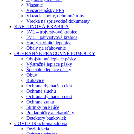
Viazanie
Viazacie pásky PES
Viazacie spony, ochranné rohy
Vrecká na sprievodné dokumenty
KARTÓNOVÁ KRABICA
3VL – trojvrstvové krabice
5VL – päťvrstvová krabica
Hárky z vlnitej lepenky
Obaly na sťahovanie
OCHRANNÉ PRACOVNÉ POMOCKY
Obojstranné lepiace pásky
Výstražné lepiace pásky
Špeciálne lepiace pásky
Obuv
Rukavice
Ochrana dýchacích ciest
Ochrana sluchu
Ochrana dýchacích ciest
Ochrana zraku
Skrinky na kľúče
Pokladničky a lekárničky
Detektory bankoviek
COVID-19 ochrana zdravia
Dezinfekcia