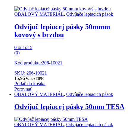
OBALOVÝ MATERIÁL
,
Odvíjače lepiacich pások
Odvíjač lepiacej pásky 50mmm
kovový s brzdou
0
out of 5
(0)
Kód produktu:206-10021
SKU: 206-10021
15,96
€
bez DPH
Pridať do košíka
Porovnať
OBALOVÝ MATERIÁL
,
Odvíjače lepiacich pások
Odvíjač lepiacej pásky 50mm TESA
OBALOVÝ MATERIÁL
,
Odvíjače lepiacich pások