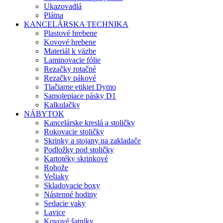
Ukazovadlá
Plátna
KANCELÁRSKA TECHNIKA
Plastové hrebene
Kovové hrebene
Materiál k väzbe
Laminovacie fólie
Rezačky rotačné
Rezačky pákové
Tlačiarne etikiet Dymo
Samolepiace pásky D1
Kalkulačky
NÁBYTOK
Kancelárske kreslá a stoličky
Rokovacie stoličky
Skrinky a stojany na zakladače
Podložky pod stoličky
Kartotéky skrinkové
Rohože
Vešiaky
Skladovacie boxy
Nástenné hodiny
Sedacie vaky
Lavice
Kovové šatníky