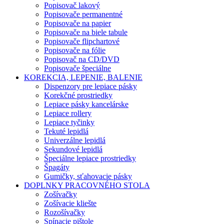
Popisovač lakový
Popisovače permanentné
Popisovače na papier
Popisovače na biele tabule
Popisovače flipchartové
Popisovače na fólie
Popisovač na CD/DVD
Popisovače špeciálne
KOREKCIA, LEPENIE, BALENIE
Dispenzory pre lepiace pásky
Korekčné prostriedky
Lepiace pásky kancelárske
Lepiace rollery
Lepiace tyčinky
Tekuté lepidlá
Univerzálne lepidlá
Sekundové lepidlá
Špeciálne lepiace prostriedky
Špagáty
Gumičky, sťahovacie pásky
DOPLNKY PRACOVNÉHO STOLA
Zošívačky
Zošívacie kliešte
Rozošívačky
Spínacie pištole