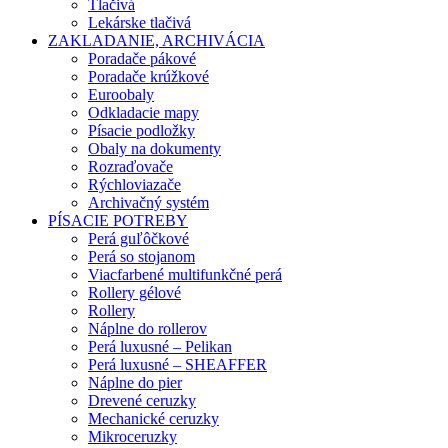
Tlačivá
Lekárske tlačivá
ZAKLADANIE, ARCHIVÁCIA
Poradače pákové
Poradače krúžkové
Euroobaly
Odkladacie mapy
Písacie podložky
Obaly na dokumenty
Rozraďovače
Rýchloviazače
Archivačný systém
PÍSACIE POTREBY
Perá guľôčkové
Perá so stojanom
Viacfarbené multifunkčné perá
Rollery gélové
Rollery
Náplne do rollerov
Perá luxusné – Pelikan
Perá luxusné – SHEAFFER
Náplne do pier
Drevené ceruzky
Mechanické ceruzky
Mikroceruzky