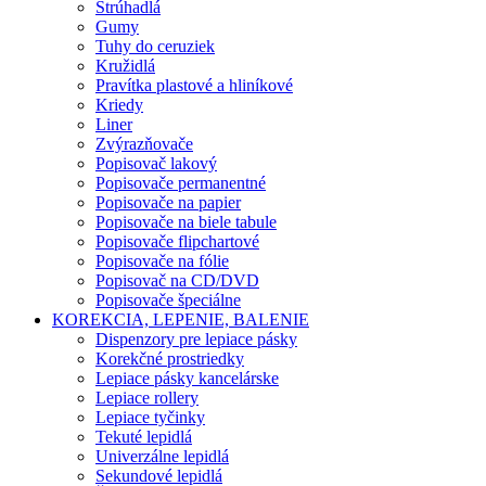
Strúhadlá
Gumy
Tuhy do ceruziek
Kružidlá
Pravítka plastové a hliníkové
Kriedy
Liner
Zvýrazňovače
Popisovač lakový
Popisovače permanentné
Popisovače na papier
Popisovače na biele tabule
Popisovače flipchartové
Popisovače na fólie
Popisovač na CD/DVD
Popisovače špeciálne
KOREKCIA, LEPENIE, BALENIE
Dispenzory pre lepiace pásky
Korekčné prostriedky
Lepiace pásky kancelárske
Lepiace rollery
Lepiace tyčinky
Tekuté lepidlá
Univerzálne lepidlá
Sekundové lepidlá