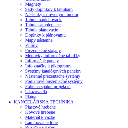
Magnety
Sady doplnkov k tabuliam
Nástenky s dreveným rámom
Tabule napichovacie
Tabule samolepiace
Tabule plánovacie
Doplnky k plánovaniu
Mapy nástenné
Vitríny
Prezentačné stojany
Menovky, informačné tabuľky
Informačné panely
Info značky a piktogramy
Systémy katalógových panelov
Nástenné prezentačné systémy
Podlahové prezentačné systémy
Fólie na spätnú projekciu
Ukazovadlá
Plátna
KANCELÁRSKA TECHNIKA
Plastové hrebene
Kovové hrebene
Materiál k väzbe
Laminovacie fólie
Rezačky rotačné