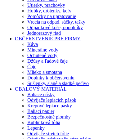
Utierky, prachovky
Hubky, drôtenky, kefy
Pomôcky na upratovanie
Vrecia na odpad, sáčky, tašky
Odpadkové koše, popolníky
Jednorazový riad
OBČERSTVENIE PRE FIRMY
Káva
Minerálne vody
Ochutené vody
Džúsy a ľadové čaje
Čaje
Mlieko a smotana
Doplnky k občerstveniu
Sušienky, slané a sladké pečivo
OBALOVÝ MATERIÁL
Baliace pásky
Odvíjače lepiacich pások
Krepové lepiace pásky
Baliaci papier
Bezpečnostné plomby
Bublinková fólia
Lepenky
Odvíjače stretch fólie