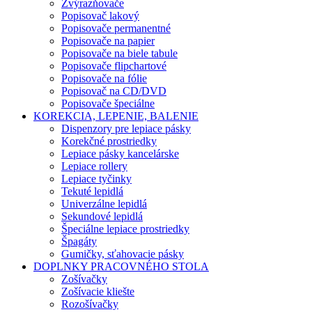
Zvýrazňovače
Popisovač lakový
Popisovače permanentné
Popisovače na papier
Popisovače na biele tabule
Popisovače flipchartové
Popisovače na fólie
Popisovač na CD/DVD
Popisovače špeciálne
KOREKCIA, LEPENIE, BALENIE
Dispenzory pre lepiace pásky
Korekčné prostriedky
Lepiace pásky kancelárske
Lepiace rollery
Lepiace tyčinky
Tekuté lepidlá
Univerzálne lepidlá
Sekundové lepidlá
Špeciálne lepiace prostriedky
Špagáty
Gumičky, sťahovacie pásky
DOPLNKY PRACOVNÉHO STOLA
Zošívačky
Zošívacie kliešte
Rozošívačky