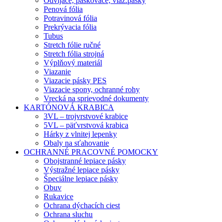
Odvíjače, páskovače, viaz.pásky
Penová fólia
Potravinová fólia
Prekrývacia fólia
Tubus
Stretch fólie ručné
Stretch fólia strojná
Výplňový materiál
Viazanie
Viazacie pásky PES
Viazacie spony, ochranné rohy
Vrecká na sprievodné dokumenty
KARTÓNOVÁ KRABICA
3VL – trojvrstvové krabice
5VL – päťvrstvová krabica
Hárky z vlnitej lepenky
Obaly na sťahovanie
OCHRANNÉ PRACOVNÉ POMOCKY
Obojstranné lepiace pásky
Výstražné lepiace pásky
Špeciálne lepiace pásky
Obuv
Rukavice
Ochrana dýchacích ciest
Ochrana sluchu