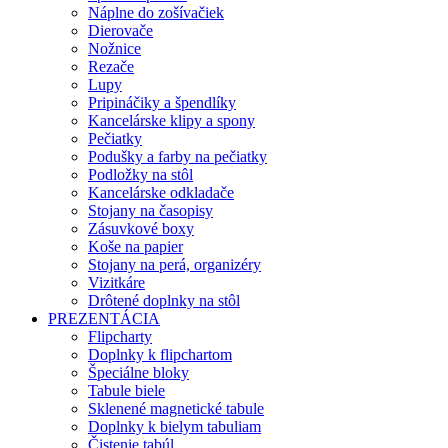
Náplne do zošívačiek
Dierovače
Nožnice
Rezače
Lupy
Pripináčiky a špendlíky
Kancelárske klipy a spony
Pečiatky
Podušky a farby na pečiatky
Podložky na stôl
Kancelárske odkladače
Stojany na časopisy
Zásuvkové boxy
Koše na papier
Stojany na perá, organizéry
Vizitkáre
Drôtené doplnky na stôl
PREZENTÁCIA
Flipcharty
Doplnky k flipchartom
Špeciálne bloky
Tabule biele
Sklenené magnetické tabule
Doplnky k bielym tabuliam
Čistenie tabúl