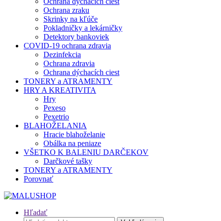
Ochrana dýchacích ciest
Ochrana zraku
Skrinky na kľúče
Pokladničky a lekárničky
Detektory bankoviek
COVID-19 ochrana zdravia
Dezinfekcia
Ochrana zdravia
Ochrana dýchacích ciest
TONERY a ATRAMENTY
HRY A KREATIVITA
Hry
Pexeso
Pexetrio
BLAHOŽELANIA
Hracie blahoželanie
Obálka na peniaze
VŠETKO K BALENIU DARČEKOV
Darčkové tašky
TONERY a ATRAMENTY
Porovnať
Hľadať
Hľadať: