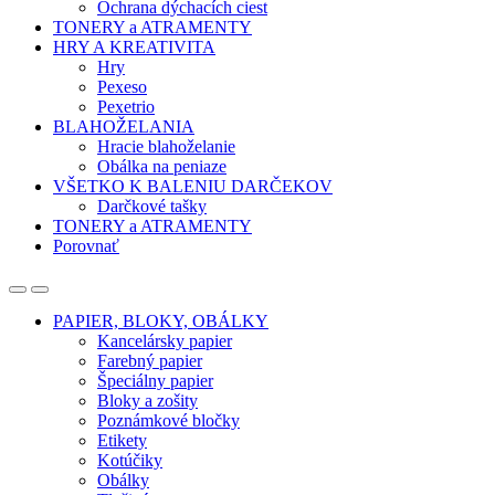
Ochrana dýchacích ciest
TONERY a ATRAMENTY
HRY A KREATIVITA
Hry
Pexeso
Pexetrio
BLAHOŽELANIA
Hracie blahoželanie
Obálka na peniaze
VŠETKO K BALENIU DARČEKOV
Darčkové tašky
TONERY a ATRAMENTY
Porovnať
Open
Close
PAPIER, BLOKY, OBÁLKY
Kancelársky papier
Farebný papier
Špeciálny papier
Bloky a zošity
Poznámkové bločky
Etikety
Kotúčiky
Obálky