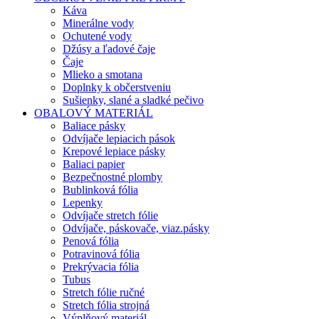
Káva
Minerálne vody
Ochutené vody
Džúsy a ľadové čaje
Čaje
Mlieko a smotana
Doplnky k občerstveniu
Sušienky, slané a sladké pečivo
OBALOVÝ MATERIÁL
Baliace pásky
Odvíjače lepiacich pások
Krepové lepiace pásky
Baliaci papier
Bezpečnostné plomby
Bublinková fólia
Lepenky
Odvíjače stretch fólie
Odvíjače, páskovače, viaz.pásky
Penová fólia
Potravinová fólia
Prekrývacia fólia
Tubus
Stretch fólie ručné
Stretch fólia strojná
Výplňový materiál