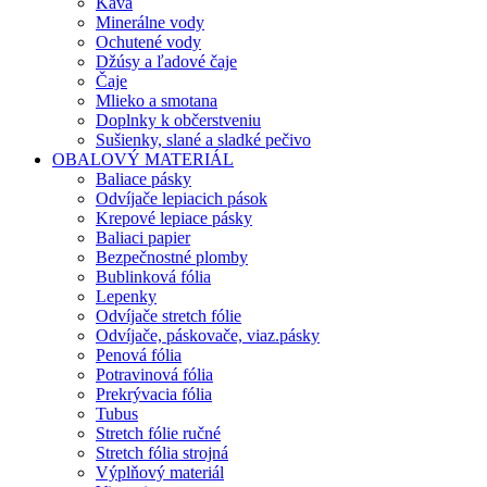
Káva
Minerálne vody
Ochutené vody
Džúsy a ľadové čaje
Čaje
Mlieko a smotana
Doplnky k občerstveniu
Sušienky, slané a sladké pečivo
OBALOVÝ MATERIÁL
Baliace pásky
Odvíjače lepiacich pások
Krepové lepiace pásky
Baliaci papier
Bezpečnostné plomby
Bublinková fólia
Lepenky
Odvíjače stretch fólie
Odvíjače, páskovače, viaz.pásky
Penová fólia
Potravinová fólia
Prekrývacia fólia
Tubus
Stretch fólie ručné
Stretch fólia strojná
Výplňový materiál