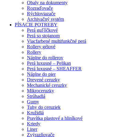
Obaly na dokumenty
Rozraďovače
Rýchloviazače
Archivačný systém
PÍSACIE POTREBY
Perá guľôčkové
Perá so stojanom
Viacfarbené multifunkčné perá
Rollery gélové
Rollery
Náplne do rollerov
Perá luxusné – Pelikan
Perá luxusné – SHEAFFER
Náplne do pier
Drevené ceruzky
Mechanické ceruzky
Mikroceruzky
Strúhadlá
Gumy
Tuhy do ceruziek
Kružidlá
Pravítka plastové a hliníkové
Kriedy
Liner
Zvýrazňovače