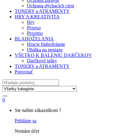
Ochrana zdravia
Ochrana dýchacích ciest
TONERY a ATRAMENTY
HRY A KREATIVITA
Hry
Pexeso
Pexetrio
BLAHOŽELANIA
Hracie blahoželanie
Obálka na peniaze
VŠETKO K BALENIU DARČEKOV
Darčkové tašky
TONERY a ATRAMENTY
Porovnať
Hľadať
0
My
Ste našim zákazníkom ?
Account
Prihláste sa
Nemám účet