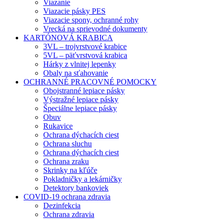
Viazanie
Viazacie pásky PES
Viazacie spony, ochranné rohy
Vrecká na sprievodné dokumenty
KARTÓNOVÁ KRABICA
3VL – trojvrstvové krabice
5VL – päťvrstvová krabica
Hárky z vlnitej lepenky
Obaly na sťahovanie
OCHRANNÉ PRACOVNÉ POMOCKY
Obojstranné lepiace pásky
Výstražné lepiace pásky
Špeciálne lepiace pásky
Obuv
Rukavice
Ochrana dýchacích ciest
Ochrana sluchu
Ochrana dýchacích ciest
Ochrana zraku
Skrinky na kľúče
Pokladničky a lekárničky
Detektory bankoviek
COVID-19 ochrana zdravia
Dezinfekcia
Ochrana zdravia