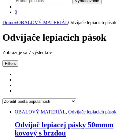
Vyhľadávanie
0
Domov
OBALOVÝ MATERIÁL
Odvíjače lepiacich pások
Odvíjače lepiacich pások
Zoradené
Zobrazuje sa 7 výsledkov
podľa
popularity
Filters
OBALOVÝ MATERIÁL
,
Odvíjače lepiacich pások
Odvíjač lepiacej pásky 50mmm
kovový s brzdou