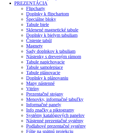
PREZENTÁCIA
Flipcharty
Doplnky k flipchartom
Špeciálne bloky
Tabule biele
Sklenené magnetické tabule
Doplnky k bielym tabuliam
Čistenie tabúl
Magnety
Sady doplnkov k tabuliam
Nástenky s dreveným rámom
Tabule napichovacie
Tabule samolepiace
Tabule plánovacie
Doplnky k plánovaniu
Mapy nástenné
Vitríny
Prezentačné stojany
Menovky, informačné tabuľky
Informačné panely
Info značky a piktogramy
Systémy katalógových panelov
Nástenné prezentačné systémy
Podlahové prezentačné systémy
Fólie na spätnú projekciu