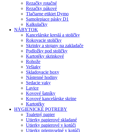
Rezačky rotačné
Rezačky pákové
Tlačiarne etikiet Dymo
Samolepiace pásky D1
Kalkulačky
NÁBYTOK
Kancelárske kreslá a stoličky
Rokovacie stoličky
Skrinky a stojany na zakladače
Podložky pod stoličky
Kartotéky skrinkové
Rohože
Vešiaky
Skladovacie boxy
Nástenné hodiny
Sedacie vaky
Lavice
Kovové šatníky
Kovové kancelárske skrine
Kartotéky
HYGIENICKÉ POTREBY
Toaletný papier
Utierky papierové skladané
Utierky papierové v kotúči
Utierky priemyselné v kotúči