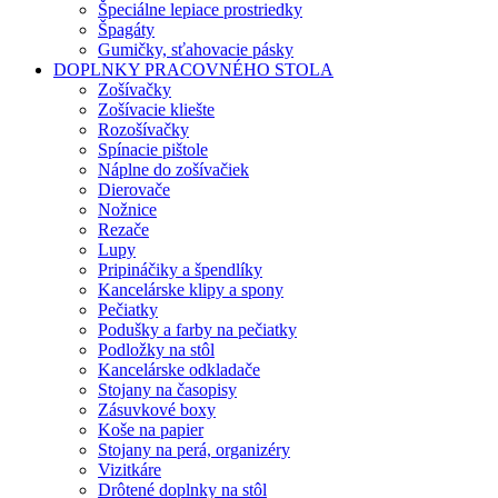
Špeciálne lepiace prostriedky
Špagáty
Gumičky, sťahovacie pásky
DOPLNKY PRACOVNÉHO STOLA
Zošívačky
Zošívacie kliešte
Rozošívačky
Spínacie pištole
Náplne do zošívačiek
Dierovače
Nožnice
Rezače
Lupy
Pripináčiky a špendlíky
Kancelárske klipy a spony
Pečiatky
Podušky a farby na pečiatky
Podložky na stôl
Kancelárske odkladače
Stojany na časopisy
Zásuvkové boxy
Koše na papier
Stojany na perá, organizéry
Vizitkáre
Drôtené doplnky na stôl