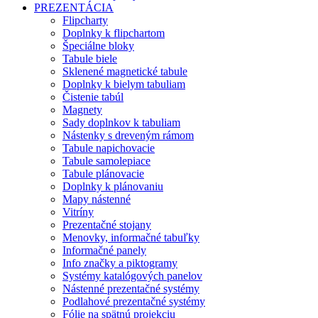
PREZENTÁCIA
Flipcharty
Doplnky k flipchartom
Špeciálne bloky
Tabule biele
Sklenené magnetické tabule
Doplnky k bielym tabuliam
Čistenie tabúl
Magnety
Sady doplnkov k tabuliam
Nástenky s dreveným rámom
Tabule napichovacie
Tabule samolepiace
Tabule plánovacie
Doplnky k plánovaniu
Mapy nástenné
Vitríny
Prezentačné stojany
Menovky, informačné tabuľky
Informačné panely
Info značky a piktogramy
Systémy katalógových panelov
Nástenné prezentačné systémy
Podlahové prezentačné systémy
Fólie na spätnú projekciu