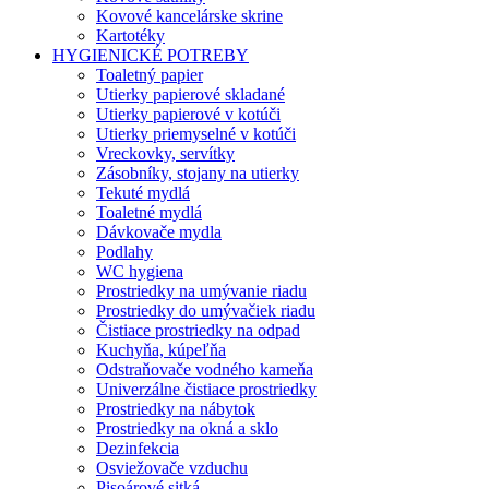
Kovové kancelárske skrine
Kartotéky
HYGIENICKÉ POTREBY
Toaletný papier
Utierky papierové skladané
Utierky papierové v kotúči
Utierky priemyselné v kotúči
Vreckovky, servítky
Zásobníky, stojany na utierky
Tekuté mydlá
Toaletné mydlá
Dávkovače mydla
Podlahy
WC hygiena
Prostriedky na umývanie riadu
Prostriedky do umývačiek riadu
Čistiace prostriedky na odpad
Kuchyňa, kúpeľňa
Odstraňovače vodného kameňa
Univerzálne čistiace prostriedky
Prostriedky na nábytok
Prostriedky na okná a sklo
Dezinfekcia
Osviežovače vzduchu
Pisoárové sitká