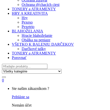
Ochrana zdravia
Ochrana dýchacích ciest
TONERY a ATRAMENTY
HRY A KREATIVITA
Hry
Pexeso
Pexetrio
BLAHOŽELANIA
Hracie blahoželanie
Obálka na peniaze
VŠETKO K BALENIU DARČEKOV
Darčkové tašky
TONERY a ATRAMENTY
Porovnať
Hľadať
0
My
Ste našim zákazníkom ?
Account
Prihláste sa
Nemám účet