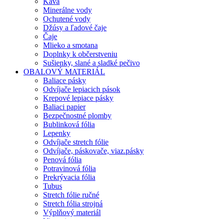
Káva
Minerálne vody
Ochutené vody
Džúsy a ľadové čaje
Čaje
Mlieko a smotana
Doplnky k občerstveniu
Sušienky, slané a sladké pečivo
OBALOVÝ MATERIÁL
Baliace pásky
Odvíjače lepiacich pások
Krepové lepiace pásky
Baliaci papier
Bezpečnostné plomby
Bublinková fólia
Lepenky
Odvíjače stretch fólie
Odvíjače, páskovače, viaz.pásky
Penová fólia
Potravinová fólia
Prekrývacia fólia
Tubus
Stretch fólie ručné
Stretch fólia strojná
Výplňový materiál