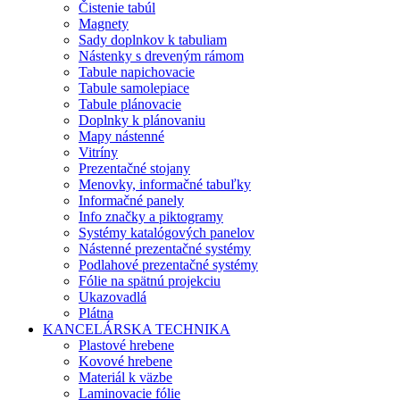
Čistenie tabúl
Magnety
Sady doplnkov k tabuliam
Nástenky s dreveným rámom
Tabule napichovacie
Tabule samolepiace
Tabule plánovacie
Doplnky k plánovaniu
Mapy nástenné
Vitríny
Prezentačné stojany
Menovky, informačné tabuľky
Informačné panely
Info značky a piktogramy
Systémy katalógových panelov
Nástenné prezentačné systémy
Podlahové prezentačné systémy
Fólie na spätnú projekciu
Ukazovadlá
Plátna
KANCELÁRSKA TECHNIKA
Plastové hrebene
Kovové hrebene
Materiál k väzbe
Laminovacie fólie