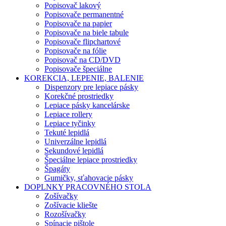
Popisovač lakový
Popisovače permanentné
Popisovače na papier
Popisovače na biele tabule
Popisovače flipchartové
Popisovače na fólie
Popisovač na CD/DVD
Popisovače špeciálne
KOREKCIA, LEPENIE, BALENIE
Dispenzory pre lepiace pásky
Korekčné prostriedky
Lepiace pásky kancelárske
Lepiace rollery
Lepiace tyčinky
Tekuté lepidlá
Univerzálne lepidlá
Sekundové lepidlá
Špeciálne lepiace prostriedky
Špagáty
Gumičky, sťahovacie pásky
DOPLNKY PRACOVNÉHO STOLA
Zošívačky
Zošívacie kliešte
Rozošívačky
Spínacie pištole