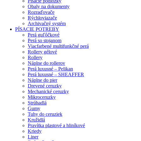
Písacie podložky
Obaly na dokumenty
Rozraďovače
Rýchloviazače
Archivačný systém
PÍSACIE POTREBY
Perá guľôčkové
Perá so stojanom
Viacfarbené multifunkčné perá
Rollery gélové
Rollery
Náplne do rollerov
Perá luxusné – Pelikan
Perá luxusné – SHEAFFER
Náplne do pier
Drevené ceruzky
Mechanické ceruzky
Mikroceruzky
Strúhadlá
Gumy
Tuhy do ceruziek
Kružidlá
Pravítka plastové a hliníkové
Kriedy
Liner