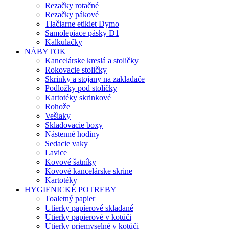
Rezačky rotačné
Rezačky pákové
Tlačiarne etikiet Dymo
Samolepiace pásky D1
Kalkulačky
NÁBYTOK
Kancelárske kreslá a stoličky
Rokovacie stoličky
Skrinky a stojany na zakladače
Podložky pod stoličky
Kartotéky skrinkové
Rohože
Vešiaky
Skladovacie boxy
Nástenné hodiny
Sedacie vaky
Lavice
Kovové šatníky
Kovové kancelárske skrine
Kartotéky
HYGIENICKÉ POTREBY
Toaletný papier
Utierky papierové skladané
Utierky papierové v kotúči
Utierky priemyselné v kotúči