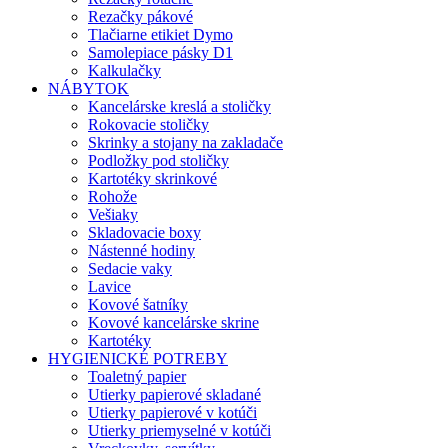
Rezačky pákové
Tlačiarne etikiet Dymo
Samolepiace pásky D1
Kalkulačky
NÁBYTOK
Kancelárske kreslá a stoličky
Rokovacie stoličky
Skrinky a stojany na zakladače
Podložky pod stoličky
Kartotéky skrinkové
Rohože
Vešiaky
Skladovacie boxy
Nástenné hodiny
Sedacie vaky
Lavice
Kovové šatníky
Kovové kancelárske skrine
Kartotéky
HYGIENICKÉ POTREBY
Toaletný papier
Utierky papierové skladané
Utierky papierové v kotúči
Utierky priemyselné v kotúči