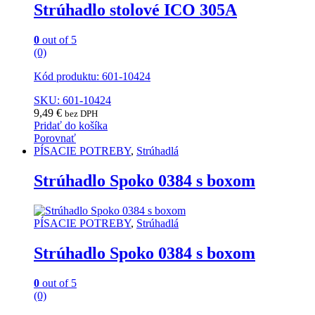
Strúhadlo stolové ICO 305A
0
out of 5
(0)
Kód produktu: 601-10424
SKU: 601-10424
9,49
€
bez DPH
Pridať do košíka
Porovnať
PÍSACIE POTREBY
,
Strúhadlá
Strúhadlo Spoko 0384 s boxom
PÍSACIE POTREBY
,
Strúhadlá
Strúhadlo Spoko 0384 s boxom
0
out of 5
(0)