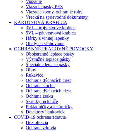
Viazanie
Viazacie pásky PES
Viazacie spony, ochranné rohy
Vrecká na sprievodné dokumenty
KARTÓNOVÁ KRABICA
3VL – trojvrstvové krabice
5VL – päťvrstvová krabica
Hárky z vlnitej lepenky
Obaly na sťahovanie
OCHRANNÉ PRACOVNÉ POMOCKY
Obojstranné lepiace pásky
Výstražné lepiace pásky
Špeciálne lepiace pásky
Obuv
Rukavice
Ochrana dýchacích ciest
Ochrana sluchu
Ochrana dýchacích ciest
Ochrana zraku
Skrinky na kľúče
Pokladničky a lekárničky
Detektory bankoviek
COVID-19 ochrana zdravia
Dezinfekcia
Ochrana zdravia