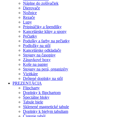
Náplne do zošívačiek
Dierovače
Nožnice
Rezače
Lupy
Pripináčiky a špendlíky
Kancelárske klipy a spony
Pečiatky
Podušky a farby na pečiatky
Podložky na stôl
Kancelárske odkladače
Stojany na časopisy
Zásuvkové boxy
Koše na papier
Stojany na perá, organizéry
Vizitkáre
Drôtené doplnky na stôl
PREZENTÁCIA
Flipcharty
Doplnky k flipchartom
Špeciálne bloky
Tabule biele
Sklenené magnetické tabule
Doplnky k bielym tabuliam
Čistenie tabúl