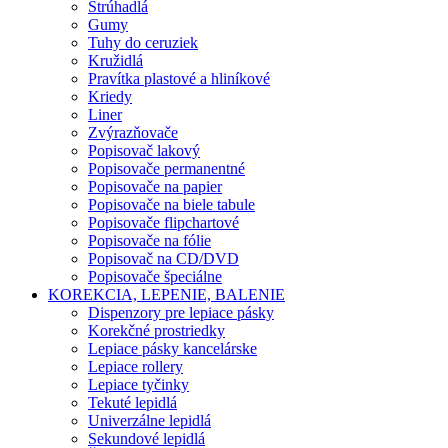
Strúhadlá
Gumy
Tuhy do ceruziek
Kružidlá
Pravítka plastové a hliníkové
Kriedy
Liner
Zvýrazňovače
Popisovač lakový
Popisovače permanentné
Popisovače na papier
Popisovače na biele tabule
Popisovače flipchartové
Popisovače na fólie
Popisovač na CD/DVD
Popisovače špeciálne
KOREKCIA, LEPENIE, BALENIE
Dispenzory pre lepiace pásky
Korekčné prostriedky
Lepiace pásky kancelárske
Lepiace rollery
Lepiace tyčinky
Tekuté lepidlá
Univerzálne lepidlá
Sekundové lepidlá