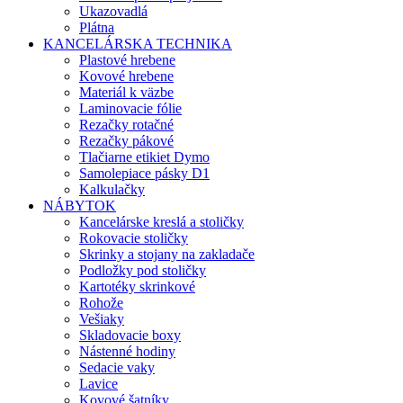
Ukazovadlá
Plátna
KANCELÁRSKA TECHNIKA
Plastové hrebene
Kovové hrebene
Materiál k väzbe
Laminovacie fólie
Rezačky rotačné
Rezačky pákové
Tlačiarne etikiet Dymo
Samolepiace pásky D1
Kalkulačky
NÁBYTOK
Kancelárske kreslá a stoličky
Rokovacie stoličky
Skrinky a stojany na zakladače
Podložky pod stoličky
Kartotéky skrinkové
Rohože
Vešiaky
Skladovacie boxy
Nástenné hodiny
Sedacie vaky
Lavice
Kovové šatníky