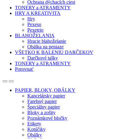
Ochrana dýchacích ciest
TONERY a ATRAMENTY
HRY A KREATIVITA
Hry
Pexeso
Pexetrio
BLAHOŽELANIA
Hracie blahoželanie
Obálka na peniaze
VŠETKO K BALENIU DARČEKOV
Darčkové tašky
TONERY a ATRAMENTY
Porovnať
Open
Close
PAPIER, BLOKY, OBÁLKY
Kancelársky papier
Farebný papier
Špeciálny papier
Bloky a zošity
Poznámkové bločky
Etikety
Kotúčiky
Obálky