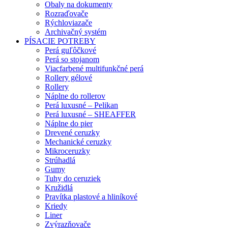
Obaly na dokumenty
Rozraďovače
Rýchloviazače
Archivačný systém
PÍSACIE POTREBY
Perá guľôčkové
Perá so stojanom
Viacfarbené multifunkčné perá
Rollery gélové
Rollery
Náplne do rollerov
Perá luxusné – Pelikan
Perá luxusné – SHEAFFER
Náplne do pier
Drevené ceruzky
Mechanické ceruzky
Mikroceruzky
Strúhadlá
Gumy
Tuhy do ceruziek
Kružidlá
Pravítka plastové a hliníkové
Kriedy
Liner
Zvýrazňovače