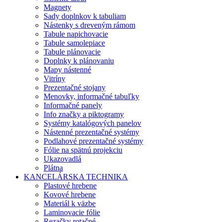
Magnety
Sady doplnkov k tabuliam
Nástenky s dreveným rámom
Tabule napichovacie
Tabule samolepiace
Tabule plánovacie
Doplnky k plánovaniu
Mapy nástenné
Vitríny
Prezentačné stojany
Menovky, informačné tabuľky
Informačné panely
Info značky a piktogramy
Systémy katalógových panelov
Nástenné prezentačné systémy
Podlahové prezentačné systémy
Fólie na spätnú projekciu
Ukazovadlá
Plátna
KANCELÁRSKA TECHNIKA
Plastové hrebene
Kovové hrebene
Materiál k väzbe
Laminovacie fólie
Rezačky rotačné