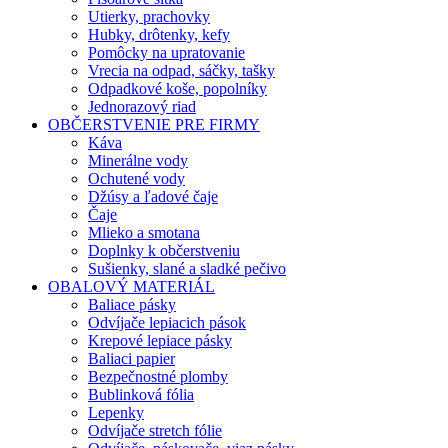
Utierky, prachovky
Hubky, drôtenky, kefy
Pomôcky na upratovanie
Vrecia na odpad, sáčky, tašky
Odpadkové koše, popolníky
Jednorazový riad
OBČERSTVENIE PRE FIRMY
Káva
Minerálne vody
Ochutené vody
Džúsy a ľadové čaje
Čaje
Mlieko a smotana
Doplnky k občerstveniu
Sušienky, slané a sladké pečivo
OBALOVÝ MATERIÁL
Baliace pásky
Odvíjače lepiacich pások
Krepové lepiace pásky
Baliaci papier
Bezpečnostné plomby
Bublinková fólia
Lepenky
Odvíjače stretch fólie