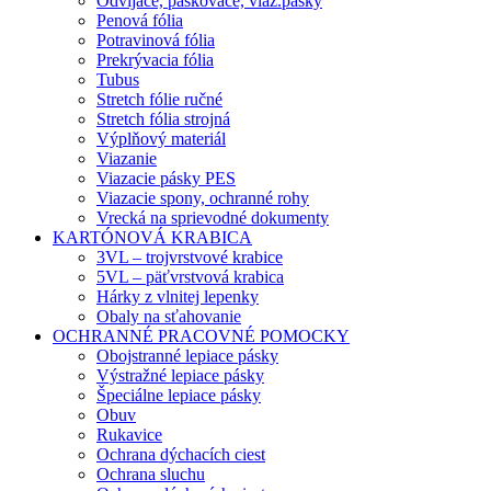
Odvíjače, páskovače, viaz.pásky
Penová fólia
Potravinová fólia
Prekrývacia fólia
Tubus
Stretch fólie ručné
Stretch fólia strojná
Výplňový materiál
Viazanie
Viazacie pásky PES
Viazacie spony, ochranné rohy
Vrecká na sprievodné dokumenty
KARTÓNOVÁ KRABICA
3VL – trojvrstvové krabice
5VL – päťvrstvová krabica
Hárky z vlnitej lepenky
Obaly na sťahovanie
OCHRANNÉ PRACOVNÉ POMOCKY
Obojstranné lepiace pásky
Výstražné lepiace pásky
Špeciálne lepiace pásky
Obuv
Rukavice
Ochrana dýchacích ciest
Ochrana sluchu