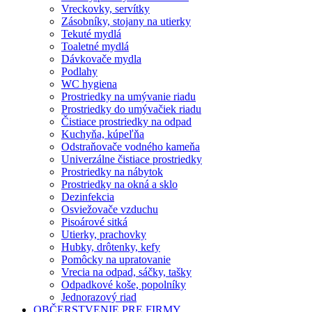
Vreckovky, servítky
Zásobníky, stojany na utierky
Tekuté mydlá
Toaletné mydlá
Dávkovače mydla
Podlahy
WC hygiena
Prostriedky na umývanie riadu
Prostriedky do umývačiek riadu
Čistiace prostriedky na odpad
Kuchyňa, kúpeľňa
Odstraňovače vodného kameňa
Univerzálne čistiace prostriedky
Prostriedky na nábytok
Prostriedky na okná a sklo
Dezinfekcia
Osviežovače vzduchu
Pisoárové sitká
Utierky, prachovky
Hubky, drôtenky, kefy
Pomôcky na upratovanie
Vrecia na odpad, sáčky, tašky
Odpadkové koše, popolníky
Jednorazový riad
OBČERSTVENIE PRE FIRMY