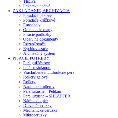
Tlačivá
Lekárske tlačivá
ZAKLADANIE, ARCHIVÁCIA
Poradače pákové
Poradače krúžkové
Euroobaly
Odkladacie mapy
Písacie podložky
Obaly na dokumenty
Rozraďovače
Rýchloviazače
Archivačný systém
PÍSACIE POTREBY
Perá guľôčkové
Perá so stojanom
Viacfarbené multifunkčné perá
Rollery gélové
Rollery
Náplne do rollerov
Perá luxusné – Pelikan
Perá luxusné – SHEAFFER
Náplne do pier
Drevené ceruzky
Mechanické ceruzky
Mikroceruzky