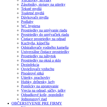
Vreckovky, servítky
Zásobníky, stojany na utierky
Tekuté mydlá
Toaletné mydlá
Dávkovače mydla
Podlahy
WC hygiena
Prostriedky na umývanie riadu
Prostriedky do umývačiek riadu
Čistiace prostriedky na odpad
Kuchyňa, kúpeľňa
Odstraňovače vodného kameňa
Univerzálne čistiace prostriedky
Prostriedky na nábytok
Prostriedky na okná a sklo
Dezinfekcia
Osviežovače vzduchu
Pisoárové sitká
Utierky, prachovky
Hubky, drôtenky, kefy
Pomôcky na upratovanie
Vrecia na odpad, sáčky, tašky
Odpadkové koše, popolníky
Jednorazový riad
OBČERSTVENIE PRE FIRMY