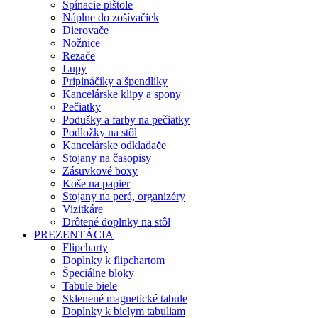
Spínacie pištole
Náplne do zošívačiek
Dierovače
Nožnice
Rezače
Lupy
Pripináčiky a špendlíky
Kancelárske klipy a spony
Pečiatky
Podušky a farby na pečiatky
Podložky na stôl
Kancelárske odkladače
Stojany na časopisy
Zásuvkové boxy
Koše na papier
Stojany na perá, organizéry
Vizitkáre
Drôtené doplnky na stôl
PREZENTÁCIA
Flipcharty
Doplnky k flipchartom
Špeciálne bloky
Tabule biele
Sklenené magnetické tabule
Doplnky k bielym tabuliam