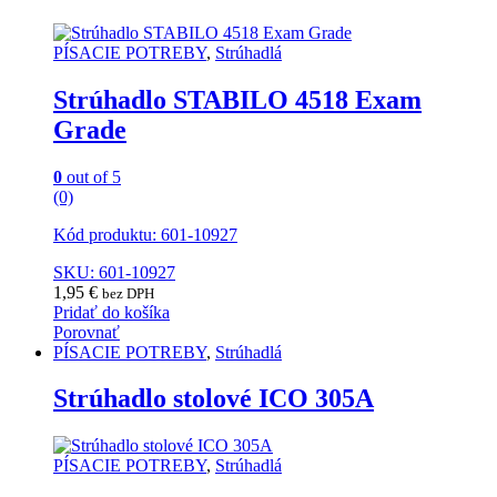
PÍSACIE POTREBY
,
Strúhadlá
Strúhadlo STABILO 4518 Exam
Grade
0
out of 5
(0)
Kód produktu: 601-10927
SKU: 601-10927
1,95
€
bez DPH
Pridať do košíka
Porovnať
PÍSACIE POTREBY
,
Strúhadlá
Strúhadlo stolové ICO 305A
PÍSACIE POTREBY
,
Strúhadlá