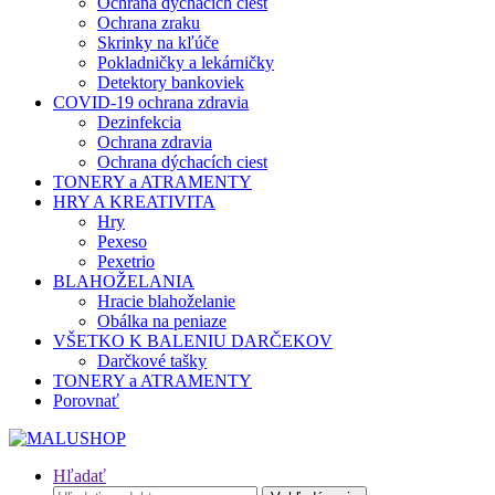
Ochrana dýchacích ciest
Ochrana zraku
Skrinky na kľúče
Pokladničky a lekárničky
Detektory bankoviek
COVID-19 ochrana zdravia
Dezinfekcia
Ochrana zdravia
Ochrana dýchacích ciest
TONERY a ATRAMENTY
HRY A KREATIVITA
Hry
Pexeso
Pexetrio
BLAHOŽELANIA
Hracie blahoželanie
Obálka na peniaze
VŠETKO K BALENIU DARČEKOV
Darčkové tašky
TONERY a ATRAMENTY
Porovnať
Hľadať
Hľadať: