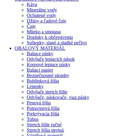
Káva
Minerálne vody
Ochutené vody
Džúsy a ľadové čaje
Čaje
Mlieko a smotana
Doplnky k občerstveniu
Sušienky, slané a sladké pečivo
OBALOVÝ MATERIÁL
Baliace pásky
Odvíjače lepiacich pások
Krepové lepiace pásky
Baliaci papier
Bezpečnostné plomby
Bublinková fólia
Lepenky
Odvíjače stretch fólie
Odvíjače, páskovače, viaz.pásky
Penová fólia
Potravinová fólia
Prekrývacia fólia
Tubus
Stretch fólie ručné
Stretch fólia strojná
Výplňový materiál