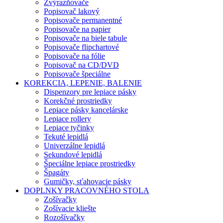
Zvýrazňovače
Popisovač lakový
Popisovače permanentné
Popisovače na papier
Popisovače na biele tabule
Popisovače flipchartové
Popisovače na fólie
Popisovač na CD/DVD
Popisovače špeciálne
KOREKCIA, LEPENIE, BALENIE
Dispenzory pre lepiace pásky
Korekčné prostriedky
Lepiace pásky kancelárske
Lepiace rollery
Lepiace tyčinky
Tekuté lepidlá
Univerzálne lepidlá
Sekundové lepidlá
Špeciálne lepiace prostriedky
Špagáty
Gumičky, sťahovacie pásky
DOPLNKY PRACOVNÉHO STOLA
Zošívačky
Zošívacie kliešte
Rozošívačky