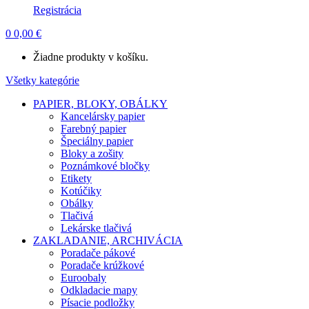
Registrácia
0
0,00
€
Žiadne produkty v košíku.
Všetky kategórie
PAPIER, BLOKY, OBÁLKY
Kancelársky papier
Farebný papier
Špeciálny papier
Bloky a zošity
Poznámkové bločky
Etikety
Kotúčiky
Obálky
Tlačivá
Lekárske tlačivá
ZAKLADANIE, ARCHIVÁCIA
Poradače pákové
Poradače krúžkové
Euroobaly
Odkladacie mapy
Písacie podložky