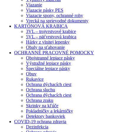
Viazanie
Viazacie pásky PES
Viazacie spony, ochranné rohy
Vrecká na sprievodné dokumenty
KARTÓNOVÁ KRABICA
3VL – trojvrstvové krabice
5VL – päťvrstvová krabica
Hárky z vlnitej lepenky
Obaly na sťahovanie
OCHRANNÉ PRACOVNÉ POMOCKY
Obojstranné lepiace pásky
Výstražné lepiace pásky
Špeciálne lepiace pásky
Obuv
Rukavice
Ochrana dýchacích ciest
Ochrana sluchu
Ochrana dýchacích ciest
Ochrana zraku
Skrinky na kľúče
Pokladničky a lekárničky
Detektory bankoviek
COVID-19 ochrana zdravia
Dezinfekcia