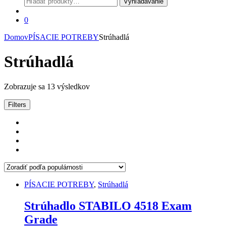
Vyhľadávanie
0
Domov
PÍSACIE POTREBY
Strúhadlá
Strúhadlá
Zoradené
Zobrazuje sa 13 výsledkov
podľa
popularity
Filters
PÍSACIE POTREBY
,
Strúhadlá
Strúhadlo STABILO 4518 Exam
Grade