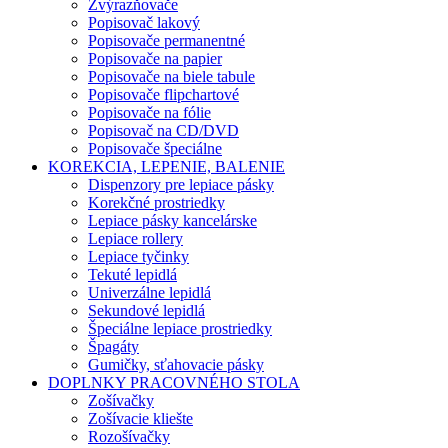
Zvýrazňovače
Popisovač lakový
Popisovače permanentné
Popisovače na papier
Popisovače na biele tabule
Popisovače flipchartové
Popisovače na fólie
Popisovač na CD/DVD
Popisovače špeciálne
KOREKCIA, LEPENIE, BALENIE
Dispenzory pre lepiace pásky
Korekčné prostriedky
Lepiace pásky kancelárske
Lepiace rollery
Lepiace tyčinky
Tekuté lepidlá
Univerzálne lepidlá
Sekundové lepidlá
Špeciálne lepiace prostriedky
Špagáty
Gumičky, sťahovacie pásky
DOPLNKY PRACOVNÉHO STOLA
Zošívačky
Zošívacie kliešte
Rozošívačky