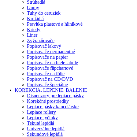
Strúhadlá
Gumy
Tuhy do ceruziek
Kružidlá
Pravítka plastové a hliníkové
Kriedy
Liner
Zvýrazňovače
Popisovač lakový
Popisovače permanentné
Popisovače na papier
Popisovače na biele tabule
Popisovače flipchartové
Popisovače na fólie
Popisovač na CD/DVD
Popisovače špeciálne
KOREKCIA, LEPENIE, BALENIE
Dispenzory pre lepiace pásky
Korekčné prostriedky
Lepiace pásky kancelárske
Lepiace rollery
Lepiace tyčinky
Tekuté lepidlá
Univerzálne lepidlá
Sekundové lepidlá