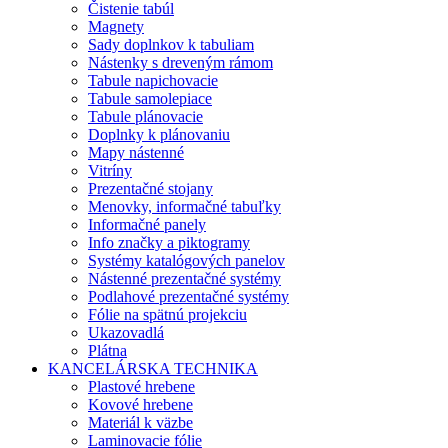
Čistenie tabúl
Magnety
Sady doplnkov k tabuliam
Nástenky s dreveným rámom
Tabule napichovacie
Tabule samolepiace
Tabule plánovacie
Doplnky k plánovaniu
Mapy nástenné
Vitríny
Prezentačné stojany
Menovky, informačné tabuľky
Informačné panely
Info značky a piktogramy
Systémy katalógových panelov
Nástenné prezentačné systémy
Podlahové prezentačné systémy
Fólie na spätnú projekciu
Ukazovadlá
Plátna
KANCELÁRSKA TECHNIKA
Plastové hrebene
Kovové hrebene
Materiál k väzbe
Laminovacie fólie