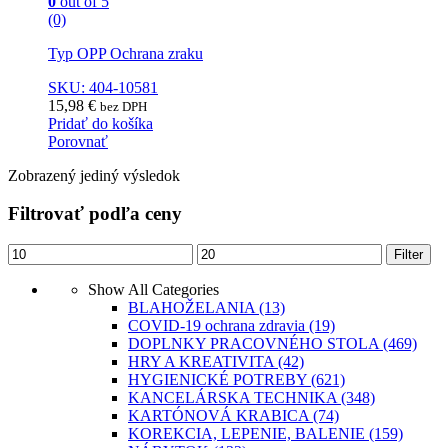
0
out of 5
(0)
Typ OPP Ochrana zraku
SKU: 404-10581
15,98
€
bez DPH
Pridať do košíka
Porovnať
Zobrazený jediný výsledok
Filtrovať podľa ceny
Minimálna
Maximálna
Filter
cena
cena
Show All Categories
BLAHOŽELANIA
(13)
COVID-19 ochrana zdravia
(19)
DOPLNKY PRACOVNÉHO STOLA
(469)
HRY A KREATIVITA
(42)
HYGIENICKÉ POTREBY
(621)
KANCELÁRSKA TECHNIKA
(348)
KARTÓNOVÁ KRABICA
(74)
KOREKCIA, LEPENIE, BALENIE
(159)