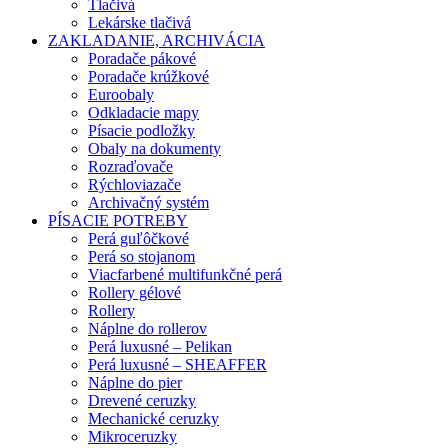
Tlačivá
Lekárske tlačivá
ZAKLADANIE, ARCHIVÁCIA
Poradače pákové
Poradače krúžkové
Euroobaly
Odkladacie mapy
Písacie podložky
Obaly na dokumenty
Rozraďovače
Rýchloviazače
Archivačný systém
PÍSACIE POTREBY
Perá guľôčkové
Perá so stojanom
Viacfarbené multifunkčné perá
Rollery gélové
Rollery
Náplne do rollerov
Perá luxusné – Pelikan
Perá luxusné – SHEAFFER
Náplne do pier
Drevené ceruzky
Mechanické ceruzky
Mikroceruzky