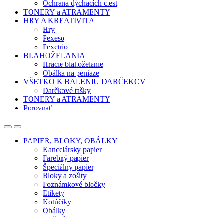
Ochrana dýchacích ciest
TONERY a ATRAMENTY
HRY A KREATIVITA
Hry
Pexeso
Pexetrio
BLAHOŽELANIA
Hracie blahoželanie
Obálka na peniaze
VŠETKO K BALENIU DARČEKOV
Darčkové tašky
TONERY a ATRAMENTY
Porovnať
Open
Close
PAPIER, BLOKY, OBÁLKY
Kancelársky papier
Farebný papier
Špeciálny papier
Bloky a zošity
Poznámkové bločky
Etikety
Kotúčiky
Obálky