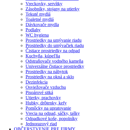
Vreckovky, servítky
Zásobníky, stojany na utierky
Tekuté mydlá
Toaletné mydlá
Dávkovače mydla
Podlahy
WC hygiena
Prostriedky na umývanie riadu
Prostriedky do umývačiek riadu
Čistiace prostriedky na odpad
Kuchyňa, kúpeľňa
Odstraňovače vodného kameňa
Univerzálne čistiace prostriedky
Prostriedky na nábytok
Prostriedky na okná a sklo
Dezinfekcia
Osviežovače vzduchu
Pisoárové sitká
Utierky, prachovky
Hubky, drôtenky, kefy
Pomôcky na upratovanie
Vrecia na odpad, sáčky, tašky
Odpadkové koše, popolníky
Jednorazový riad
OBČERSTVENIE PRE FIRMY