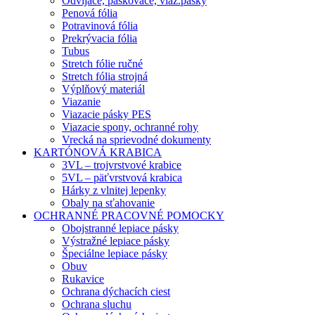
Odvíjače, páskovače, viaz.pásky
Penová fólia
Potravinová fólia
Prekrývacia fólia
Tubus
Stretch fólie ručné
Stretch fólia strojná
Výplňový materiál
Viazanie
Viazacie pásky PES
Viazacie spony, ochranné rohy
Vrecká na sprievodné dokumenty
KARTÓNOVÁ KRABICA
3VL – trojvrstvové krabice
5VL – päťvrstvová krabica
Hárky z vlnitej lepenky
Obaly na sťahovanie
OCHRANNÉ PRACOVNÉ POMOCKY
Obojstranné lepiace pásky
Výstražné lepiace pásky
Špeciálne lepiace pásky
Obuv
Rukavice
Ochrana dýchacích ciest
Ochrana sluchu