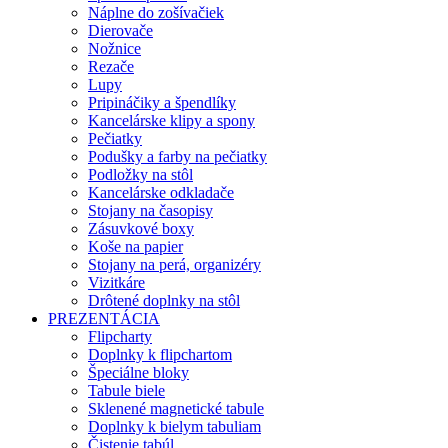
Náplne do zošívačiek
Dierovače
Nožnice
Rezače
Lupy
Pripináčiky a špendlíky
Kancelárske klipy a spony
Pečiatky
Podušky a farby na pečiatky
Podložky na stôl
Kancelárske odkladače
Stojany na časopisy
Zásuvkové boxy
Koše na papier
Stojany na perá, organizéry
Vizitkáre
Drôtené doplnky na stôl
PREZENTÁCIA
Flipcharty
Doplnky k flipchartom
Špeciálne bloky
Tabule biele
Sklenené magnetické tabule
Doplnky k bielym tabuliam
Čistenie tabúl