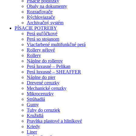
Písacie podložky
Obaly na dokumenty
Rozraďovače
Rýchloviazače
Archivačný systém
PÍSACIE POTREBY
Perá guľôčkové
Perá so stojanom
Viacfarbené multifunkčné perá
Rollery gélové
Rollery
Náplne do rollerov
Perá luxusné – Pelikan
Perá luxusné – SHEAFFER
Náplne do pier
Drevené ceruzky
Mechanické ceruzky
Mikroceruzky
Strúhadlá
Gumy
Tuhy do ceruziek
Kružidlá
Pravítka plastové a hliníkové
Kriedy
Liner