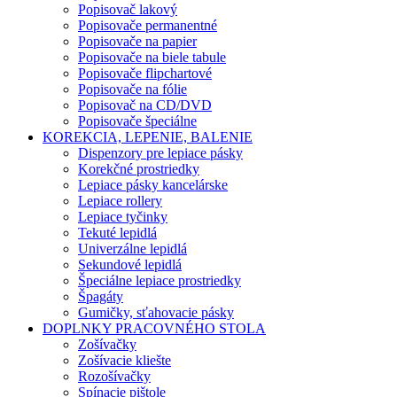
Popisovač lakový
Popisovače permanentné
Popisovače na papier
Popisovače na biele tabule
Popisovače flipchartové
Popisovače na fólie
Popisovač na CD/DVD
Popisovače špeciálne
KOREKCIA, LEPENIE, BALENIE
Dispenzory pre lepiace pásky
Korekčné prostriedky
Lepiace pásky kancelárske
Lepiace rollery
Lepiace tyčinky
Tekuté lepidlá
Univerzálne lepidlá
Sekundové lepidlá
Špeciálne lepiace prostriedky
Špagáty
Gumičky, sťahovacie pásky
DOPLNKY PRACOVNÉHO STOLA
Zošívačky
Zošívacie kliešte
Rozošívačky
Spínacie pištole