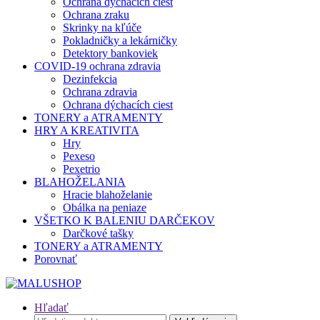
Ochrana dýchacích ciest
Ochrana zraku
Skrinky na kľúče
Pokladničky a lekárničky
Detektory bankoviek
COVID-19 ochrana zdravia
Dezinfekcia
Ochrana zdravia
Ochrana dýchacích ciest
TONERY a ATRAMENTY
HRY A KREATIVITA
Hry
Pexeso
Pexetrio
BLAHOŽELANIA
Hracie blahoželanie
Obálka na peniaze
VŠETKO K BALENIU DARČEKOV
Darčkové tašky
TONERY a ATRAMENTY
Porovnať
Hľadať
Hľadať: