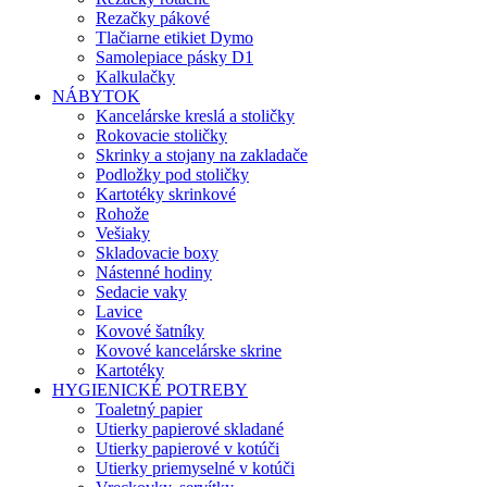
Rezačky pákové
Tlačiarne etikiet Dymo
Samolepiace pásky D1
Kalkulačky
NÁBYTOK
Kancelárske kreslá a stoličky
Rokovacie stoličky
Skrinky a stojany na zakladače
Podložky pod stoličky
Kartotéky skrinkové
Rohože
Vešiaky
Skladovacie boxy
Nástenné hodiny
Sedacie vaky
Lavice
Kovové šatníky
Kovové kancelárske skrine
Kartotéky
HYGIENICKÉ POTREBY
Toaletný papier
Utierky papierové skladané
Utierky papierové v kotúči
Utierky priemyselné v kotúči