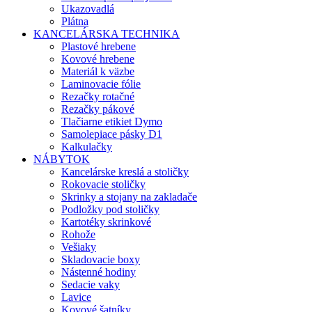
Ukazovadlá
Plátna
KANCELÁRSKA TECHNIKA
Plastové hrebene
Kovové hrebene
Materiál k väzbe
Laminovacie fólie
Rezačky rotačné
Rezačky pákové
Tlačiarne etikiet Dymo
Samolepiace pásky D1
Kalkulačky
NÁBYTOK
Kancelárske kreslá a stoličky
Rokovacie stoličky
Skrinky a stojany na zakladače
Podložky pod stoličky
Kartotéky skrinkové
Rohože
Vešiaky
Skladovacie boxy
Nástenné hodiny
Sedacie vaky
Lavice
Kovové šatníky