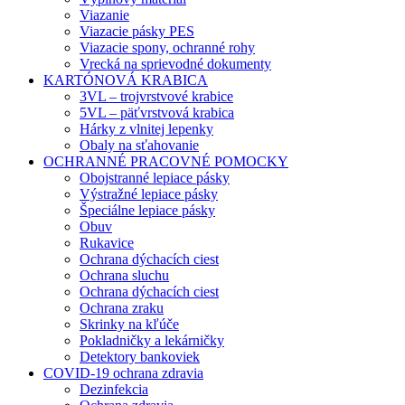
Viazanie
Viazacie pásky PES
Viazacie spony, ochranné rohy
Vrecká na sprievodné dokumenty
KARTÓNOVÁ KRABICA
3VL – trojvrstvové krabice
5VL – päťvrstvová krabica
Hárky z vlnitej lepenky
Obaly na sťahovanie
OCHRANNÉ PRACOVNÉ POMOCKY
Obojstranné lepiace pásky
Výstražné lepiace pásky
Špeciálne lepiace pásky
Obuv
Rukavice
Ochrana dýchacích ciest
Ochrana sluchu
Ochrana dýchacích ciest
Ochrana zraku
Skrinky na kľúče
Pokladničky a lekárničky
Detektory bankoviek
COVID-19 ochrana zdravia
Dezinfekcia