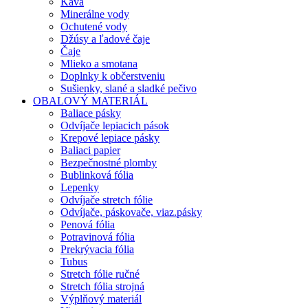
Káva
Minerálne vody
Ochutené vody
Džúsy a ľadové čaje
Čaje
Mlieko a smotana
Doplnky k občerstveniu
Sušienky, slané a sladké pečivo
OBALOVÝ MATERIÁL
Baliace pásky
Odvíjače lepiacich pások
Krepové lepiace pásky
Baliaci papier
Bezpečnostné plomby
Bublinková fólia
Lepenky
Odvíjače stretch fólie
Odvíjače, páskovače, viaz.pásky
Penová fólia
Potravinová fólia
Prekrývacia fólia
Tubus
Stretch fólie ručné
Stretch fólia strojná
Výplňový materiál