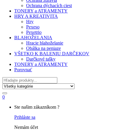
Ochrana zdravia
Ochrana dýchacích ciest
TONERY a ATRAMENTY
HRY A KREATIVITA
Hry
Pexeso
Pexetrio
BLAHOŽELANIA
Hracie blahoželanie
Obálka na peniaze
VŠETKO K BALENIU DARČEKOV
Darčkové tašky
TONERY a ATRAMENTY
Porovnať
Hľadať
0
My
Ste našim zákazníkom ?
Account
Prihláste sa
Nemám účet