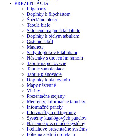
PREZENTÁCIA
Flipcharty
Doplnky k flipchartom
Špeciálne bloky
Tabule biele
Sklenené magnetické tabule
Doplnky k bielym tabuliam
Čistenie tabúl
Magnety
Sady doplnkov k tabuliam
Nástenky s dreveným rámom
Tabule napichovacie
Tabule samolepiace
Tabule plánovacie
Doplnky k plánovaniu
Mapy nástenné
Vitríny
Prezentačné stojany
Menovky, informačné tabuľky
Informačné panely
Info značky a piktogramy
Systémy katalógových panelov
Nástenné prezentačné systémy
Podlahové prezentačné systémy
Fólie na spätnú projekciu