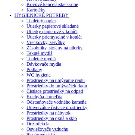
Kovové kancelárske skrine
Kartotéky
HYGIENICKÉ POTREBY
Toaletný papier
Utierky papierové skladané
Utierky papierové v kotúči
Utierky priemyselné v kotúči
Vreckovky, servítky
Zásobníky, stojany na utierky
Tekuté mydlá
Toaletné mydlá
Dávkovače mydla
Podlahy
WC hygiena
Prostriedky na umývanie riadu
Prostriedky do umývačiek riadu
Čistiace prostriedky na odpad
Kuchyňa, kúpeľňa
Odstraňovače vodného kameňa
Univerzálne čistiace prostriedky
Prostriedky na nábytok
Prostriedky na okná a sklo
Dezinfekcia
Osviežovače vzduchu
Pisoárové sitká