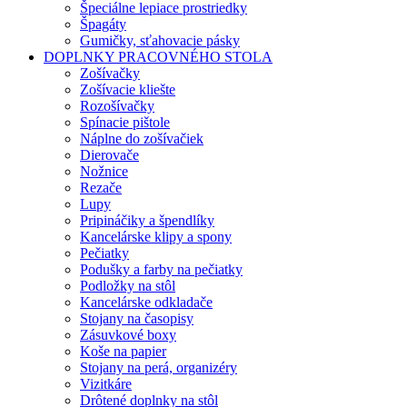
Špeciálne lepiace prostriedky
Špagáty
Gumičky, sťahovacie pásky
DOPLNKY PRACOVNÉHO STOLA
Zošívačky
Zošívacie kliešte
Rozošívačky
Spínacie pištole
Náplne do zošívačiek
Dierovače
Nožnice
Rezače
Lupy
Pripináčiky a špendlíky
Kancelárske klipy a spony
Pečiatky
Podušky a farby na pečiatky
Podložky na stôl
Kancelárske odkladače
Stojany na časopisy
Zásuvkové boxy
Koše na papier
Stojany na perá, organizéry
Vizitkáre
Drôtené doplnky na stôl