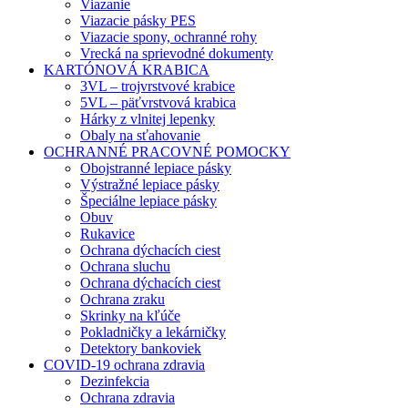
Viazanie
Viazacie pásky PES
Viazacie spony, ochranné rohy
Vrecká na sprievodné dokumenty
KARTÓNOVÁ KRABICA
3VL – trojvrstvové krabice
5VL – päťvrstvová krabica
Hárky z vlnitej lepenky
Obaly na sťahovanie
OCHRANNÉ PRACOVNÉ POMOCKY
Obojstranné lepiace pásky
Výstražné lepiace pásky
Špeciálne lepiace pásky
Obuv
Rukavice
Ochrana dýchacích ciest
Ochrana sluchu
Ochrana dýchacích ciest
Ochrana zraku
Skrinky na kľúče
Pokladničky a lekárničky
Detektory bankoviek
COVID-19 ochrana zdravia
Dezinfekcia
Ochrana zdravia