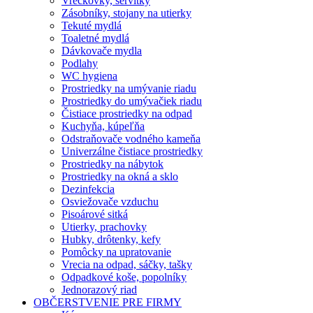
Vreckovky, servítky
Zásobníky, stojany na utierky
Tekuté mydlá
Toaletné mydlá
Dávkovače mydla
Podlahy
WC hygiena
Prostriedky na umývanie riadu
Prostriedky do umývačiek riadu
Čistiace prostriedky na odpad
Kuchyňa, kúpeľňa
Odstraňovače vodného kameňa
Univerzálne čistiace prostriedky
Prostriedky na nábytok
Prostriedky na okná a sklo
Dezinfekcia
Osviežovače vzduchu
Pisoárové sitká
Utierky, prachovky
Hubky, drôtenky, kefy
Pomôcky na upratovanie
Vrecia na odpad, sáčky, tašky
Odpadkové koše, popolníky
Jednorazový riad
OBČERSTVENIE PRE FIRMY