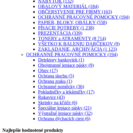
NÁBYTOK
(132)
OBALOVÝ MATERIÁL
(184)
OBČERSTVENIE PRE FIRMY
(163)
OCHRANNÉ PRACOVNÉ POMOCKY
(194)
PAPIER, BLOKY, OBÁLKY
(558)
PÍSACIE POTREBY
(1 238)
PREZENTÁCIA
(339)
TONERY a ATRAMENTY
(8 714)
VŠETKO K BALENIU DARČEKOV
(9)
ZAKLADANIE, ARCHIVÁCIA
(1 123)
OCHRANNÉ PRACOVNÉ POMOCKY
(194)
Detektory bankoviek
(1)
Obojstranné lepiace pásky
(9)
Obuv
(17)
Ochrana sluchu
(5)
Ochrana zraku
(1)
Ochranné pomôcky
(36)
Pokladničky a lekárničky
(17)
Rukavice
(43)
Skrinky na kľúče
(6)
Špeciálne lepiace pásky
(21)
Výstražné lepiace pásky
(32)
Ochrana dýchacích ciest
(6)
Najlepšie hodnotené produkty