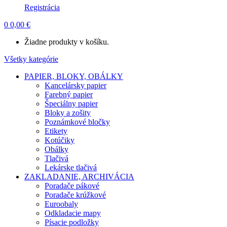
Registrácia
0
0,00
€
Žiadne produkty v košíku.
Všetky kategórie
PAPIER, BLOKY, OBÁLKY
Kancelársky papier
Farebný papier
Špeciálny papier
Bloky a zošity
Poznámkové bločky
Etikety
Kotúčiky
Obálky
Tlačivá
Lekárske tlačivá
ZAKLADANIE, ARCHIVÁCIA
Poradače pákové
Poradače krúžkové
Euroobaly
Odkladacie mapy
Písacie podložky