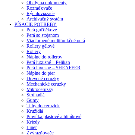
Obaly na dokumenty
Rozraďovače
Rýchloviazače
Archivačný systém
PÍSACIE POTREBY
Perá guľôčkové
Perá so stojanom
Viacfarbené multifunkčné perá
Rollery gélové
Rollery
Náplne do rollerov
Perá luxusné – Pelikan
Perá luxusné – SHEAFFER
Náplne do pier
Drevené ceruzky
Mechanické ceruzky
Mikroceruzky
Strúhadlá
Gumy
Tuhy do ceruziek
Kružidlá
Pravítka plastové a hliníkové
Kriedy
Liner
Zvýrazňovače