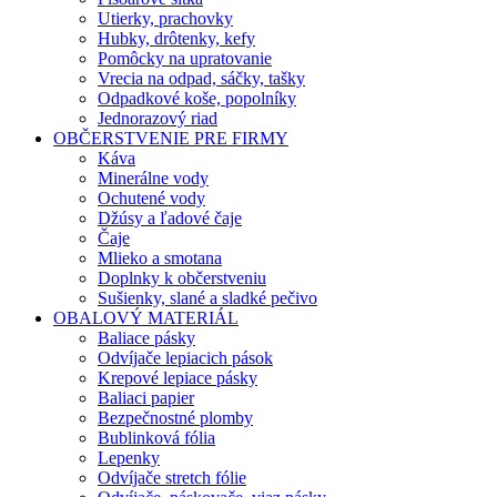
Utierky, prachovky
Hubky, drôtenky, kefy
Pomôcky na upratovanie
Vrecia na odpad, sáčky, tašky
Odpadkové koše, popolníky
Jednorazový riad
OBČERSTVENIE PRE FIRMY
Káva
Minerálne vody
Ochutené vody
Džúsy a ľadové čaje
Čaje
Mlieko a smotana
Doplnky k občerstveniu
Sušienky, slané a sladké pečivo
OBALOVÝ MATERIÁL
Baliace pásky
Odvíjače lepiacich pások
Krepové lepiace pásky
Baliaci papier
Bezpečnostné plomby
Bublinková fólia
Lepenky
Odvíjače stretch fólie