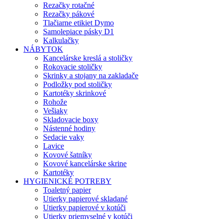
Rezačky rotačné
Rezačky pákové
Tlačiarne etikiet Dymo
Samolepiace pásky D1
Kalkulačky
NÁBYTOK
Kancelárske kreslá a stoličky
Rokovacie stoličky
Skrinky a stojany na zakladače
Podložky pod stoličky
Kartotéky skrinkové
Rohože
Vešiaky
Skladovacie boxy
Nástenné hodiny
Sedacie vaky
Lavice
Kovové šatníky
Kovové kancelárske skrine
Kartotéky
HYGIENICKÉ POTREBY
Toaletný papier
Utierky papierové skladané
Utierky papierové v kotúči
Utierky priemyselné v kotúči