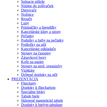
Spínacie pištole
Náplne do zošívačiek
Dierovače
Nožnice
Rezače
Lupy
Pripináčiky a špendlíky
Kancelárske klipy a spony
Pečiatky
Podušky a farby na pečiatky
Podložky na stôl
Kancelárske odkladače
Stojany na časopisy
Zásuvkové boxy
Koše na papier
Stojany na perá, organizéry
Vizitkáre
Drôtené doplnky na stôl
PREZENTÁCIA
Flipcharty
Doplnky k flipchartom
Špeciálne bloky
Tabule biele
Sklenené magnetické tabule
Doplnky k bielym tabuliam