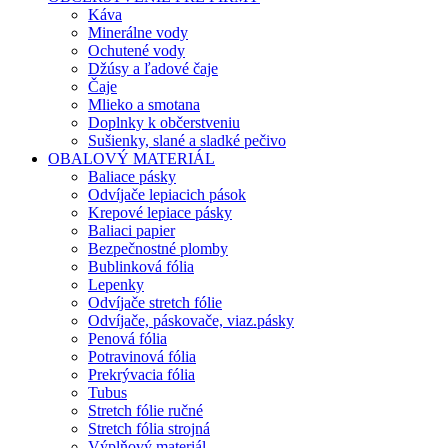
Káva
Minerálne vody
Ochutené vody
Džúsy a ľadové čaje
Čaje
Mlieko a smotana
Doplnky k občerstveniu
Sušienky, slané a sladké pečivo
OBALOVÝ MATERIÁL
Baliace pásky
Odvíjače lepiacich pások
Krepové lepiace pásky
Baliaci papier
Bezpečnostné plomby
Bublinková fólia
Lepenky
Odvíjače stretch fólie
Odvíjače, páskovače, viaz.pásky
Penová fólia
Potravinová fólia
Prekrývacia fólia
Tubus
Stretch fólie ručné
Stretch fólia strojná
Výplňový materiál