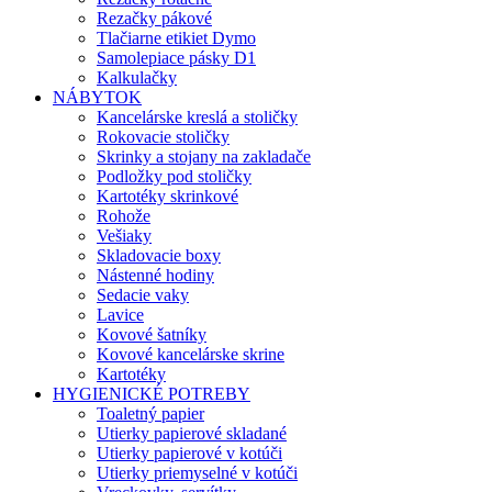
Rezačky pákové
Tlačiarne etikiet Dymo
Samolepiace pásky D1
Kalkulačky
NÁBYTOK
Kancelárske kreslá a stoličky
Rokovacie stoličky
Skrinky a stojany na zakladače
Podložky pod stoličky
Kartotéky skrinkové
Rohože
Vešiaky
Skladovacie boxy
Nástenné hodiny
Sedacie vaky
Lavice
Kovové šatníky
Kovové kancelárske skrine
Kartotéky
HYGIENICKÉ POTREBY
Toaletný papier
Utierky papierové skladané
Utierky papierové v kotúči
Utierky priemyselné v kotúči