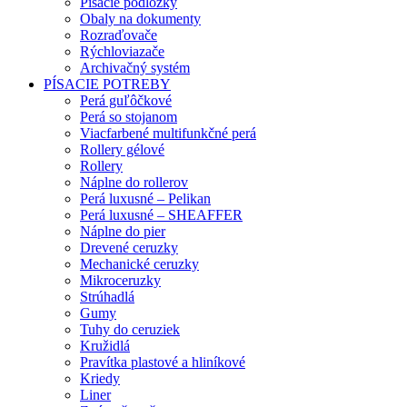
Písacie podložky
Obaly na dokumenty
Rozraďovače
Rýchloviazače
Archivačný systém
PÍSACIE POTREBY
Perá guľôčkové
Perá so stojanom
Viacfarbené multifunkčné perá
Rollery gélové
Rollery
Náplne do rollerov
Perá luxusné – Pelikan
Perá luxusné – SHEAFFER
Náplne do pier
Drevené ceruzky
Mechanické ceruzky
Mikroceruzky
Strúhadlá
Gumy
Tuhy do ceruziek
Kružidlá
Pravítka plastové a hliníkové
Kriedy
Liner