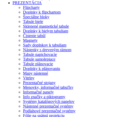
PREZENTÁCIA
Flipcharty
Doplnky k flipchartom
Špeciálne bloky
Tabule biele
Sklenené magnetické tabule
Doplnky k bielym tabuliam
Čistenie tabúl
Magnety
Sady doplnkov k tabuliam
Nástenky s dreveným rámom
Tabule napichovacie
Tabule samolepiace
Tabule plánovacie
Doplnky k plánovaniu
Mapy nástenné
Vitríny
Prezentačné stojany
Menovky, informačné tabuľky
Informačné panely
Info značky a piktogramy
Systémy katalógových panelov
Nástenné prezentačné systémy
Podlahové prezentačné systémy
Fólie na spätnú projekciu