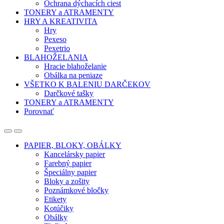
Ochrana dýchacích ciest
TONERY a ATRAMENTY
HRY A KREATIVITA
Hry
Pexeso
Pexetrio
BLAHOŽELANIA
Hracie blahoželanie
Obálka na peniaze
VŠETKO K BALENIU DARČEKOV
Darčkové tašky
TONERY a ATRAMENTY
Porovnať
Open
Close
PAPIER, BLOKY, OBÁLKY
Kancelársky papier
Farebný papier
Špeciálny papier
Bloky a zošity
Poznámkové bločky
Etikety
Kotúčiky
Obálky