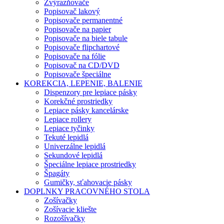
Zvýrazňovače
Popisovač lakový
Popisovače permanentné
Popisovače na papier
Popisovače na biele tabule
Popisovače flipchartové
Popisovače na fólie
Popisovač na CD/DVD
Popisovače špeciálne
KOREKCIA, LEPENIE, BALENIE
Dispenzory pre lepiace pásky
Korekčné prostriedky
Lepiace pásky kancelárske
Lepiace rollery
Lepiace tyčinky
Tekuté lepidlá
Univerzálne lepidlá
Sekundové lepidlá
Špeciálne lepiace prostriedky
Špagáty
Gumičky, sťahovacie pásky
DOPLNKY PRACOVNÉHO STOLA
Zošívačky
Zošívacie kliešte
Rozošívačky