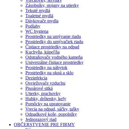
Vreckovky, servítky
Zásobníky, stojany na utierky
Tekuté mydlá
Toaletné mydlá
Dávkovače mydla
Podlahy
WC hygiena
Prostriedky na umývanie riadu
Prostriedky do umývačiek riadu
Čistiace prostriedky na odpad
Kuchyňa, kúpeľňa
Odstraňovače vodného kameňa
Univerzálne čistiace prostriedky
Prostriedky na nábytok
Prostriedky na okná a sklo
Dezinfekcia
Osviežovače vzduchu
Pisoárové sitká
Utierky, prachovky
Hubky, drôtenky, kefy
Pomôcky na upratovanie
Vrecia na odpad, sáčky, tašky
Odpadkové koše, popolníky
Jednorazový riad
OBČERSTVENIE PRE FIRMY