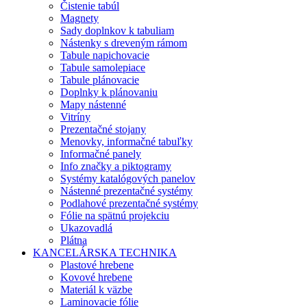
Čistenie tabúl
Magnety
Sady doplnkov k tabuliam
Nástenky s dreveným rámom
Tabule napichovacie
Tabule samolepiace
Tabule plánovacie
Doplnky k plánovaniu
Mapy nástenné
Vitríny
Prezentačné stojany
Menovky, informačné tabuľky
Informačné panely
Info značky a piktogramy
Systémy katalógových panelov
Nástenné prezentačné systémy
Podlahové prezentačné systémy
Fólie na spätnú projekciu
Ukazovadlá
Plátna
KANCELÁRSKA TECHNIKA
Plastové hrebene
Kovové hrebene
Materiál k väzbe
Laminovacie fólie