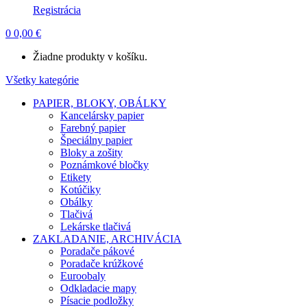
Registrácia
0
0,00
€
Žiadne produkty v košíku.
Všetky kategórie
PAPIER, BLOKY, OBÁLKY
Kancelársky papier
Farebný papier
Špeciálny papier
Bloky a zošity
Poznámkové bločky
Etikety
Kotúčiky
Obálky
Tlačivá
Lekárske tlačivá
ZAKLADANIE, ARCHIVÁCIA
Poradače pákové
Poradače krúžkové
Euroobaly
Odkladacie mapy
Písacie podložky