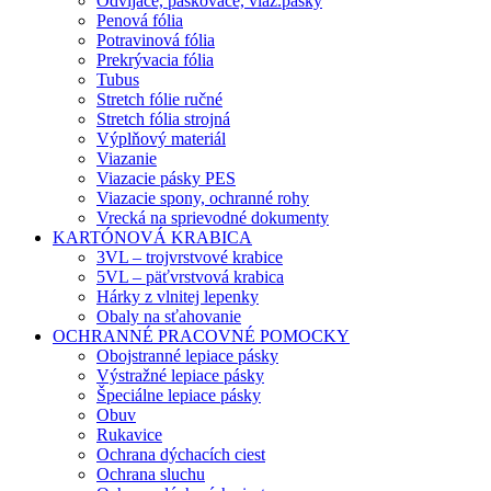
Odvíjače, páskovače, viaz.pásky
Penová fólia
Potravinová fólia
Prekrývacia fólia
Tubus
Stretch fólie ručné
Stretch fólia strojná
Výplňový materiál
Viazanie
Viazacie pásky PES
Viazacie spony, ochranné rohy
Vrecká na sprievodné dokumenty
KARTÓNOVÁ KRABICA
3VL – trojvrstvové krabice
5VL – päťvrstvová krabica
Hárky z vlnitej lepenky
Obaly na sťahovanie
OCHRANNÉ PRACOVNÉ POMOCKY
Obojstranné lepiace pásky
Výstražné lepiace pásky
Špeciálne lepiace pásky
Obuv
Rukavice
Ochrana dýchacích ciest
Ochrana sluchu