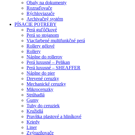
Obaly na dokumenty
Rozraďovače
Rýchloviazače
Archivačný systém
PÍSACIE POTREBY
Perá guľôčkové
Perá so stojanom
Viacfarbené multifunkčné perá
Rollery gélové
Rollery
Náplne do rollerov
Perá luxusné – Pelikan
Perá luxusné – SHEAFFER
Náplne do pier
Drevené ceruzky
Mechanické ceruzky
Mikroceruzky
Strúhadlá
Gumy
Tuhy do ceruziek
Kružidlá
Pravítka plastové a hliníkové
Kriedy
Liner
Zvýrazňovače