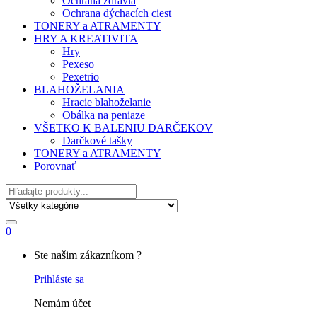
Ochrana zdravia
Ochrana dýchacích ciest
TONERY a ATRAMENTY
HRY A KREATIVITA
Hry
Pexeso
Pexetrio
BLAHOŽELANIA
Hracie blahoželanie
Obálka na peniaze
VŠETKO K BALENIU DARČEKOV
Darčkové tašky
TONERY a ATRAMENTY
Porovnať
Hľadať
0
My
Ste našim zákazníkom ?
Account
Prihláste sa
Nemám účet