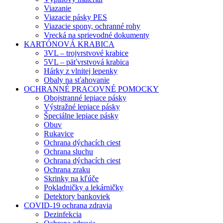
Viazanie
Viazacie pásky PES
Viazacie spony, ochranné rohy
Vrecká na sprievodné dokumenty
KARTÓNOVÁ KRABICA
3VL – trojvrstvové krabice
5VL – päťvrstvová krabica
Hárky z vlnitej lepenky
Obaly na sťahovanie
OCHRANNÉ PRACOVNÉ POMOCKY
Obojstranné lepiace pásky
Výstražné lepiace pásky
Špeciálne lepiace pásky
Obuv
Rukavice
Ochrana dýchacích ciest
Ochrana sluchu
Ochrana dýchacích ciest
Ochrana zraku
Skrinky na kľúče
Pokladničky a lekárničky
Detektory bankoviek
COVID-19 ochrana zdravia
Dezinfekcia