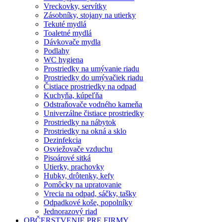
Vreckovky, servítky
Zásobníky, stojany na utierky
Tekuté mydlá
Toaletné mydlá
Dávkovače mydla
Podlahy
WC hygiena
Prostriedky na umývanie riadu
Prostriedky do umývačiek riadu
Čistiace prostriedky na odpad
Kuchyňa, kúpeľňa
Odstraňovače vodného kameňa
Univerzálne čistiace prostriedky
Prostriedky na nábytok
Prostriedky na okná a sklo
Dezinfekcia
Osviežovače vzduchu
Pisoárové sitká
Utierky, prachovky
Hubky, drôtenky, kefy
Pomôcky na upratovanie
Vrecia na odpad, sáčky, tašky
Odpadkové koše, popolníky
Jednorazový riad
OBČERSTVENIE PRE FIRMY