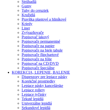
Strúhadlá
Gumy
Tuhy do ceruziek
Kružidlá
Pravítka plastové a hliníkové
Kriedy
Liner
Zvýrazňovače
Popisovač lakový
Popisovače permanentné
Popisovače na papier
Popisovače na biele tabule
Popisovače flipchartové
Popisovače na fólie
Popisovač na CD/DVD
Popisovače špeciálne
KOREKCIA, LEPENIE, BALENIE
Dispenzory pre lepiace pásky
Korekčné prostriedky
Lepiace pásky kancelárske
Lepiace rollery
Lepiace tyčinky
Tekuté lepidlá
Univerzálne lepidlá
Sekundové lepidlá