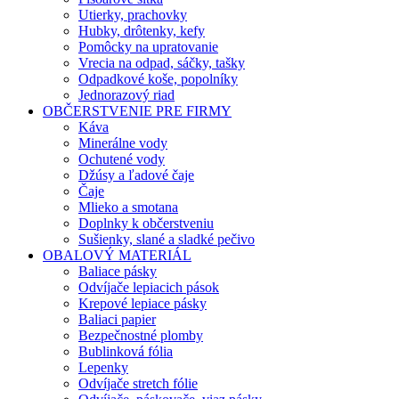
Utierky, prachovky
Hubky, drôtenky, kefy
Pomôcky na upratovanie
Vrecia na odpad, sáčky, tašky
Odpadkové koše, popolníky
Jednorazový riad
OBČERSTVENIE PRE FIRMY
Káva
Minerálne vody
Ochutené vody
Džúsy a ľadové čaje
Čaje
Mlieko a smotana
Doplnky k občerstveniu
Sušienky, slané a sladké pečivo
OBALOVÝ MATERIÁL
Baliace pásky
Odvíjače lepiacich pások
Krepové lepiace pásky
Baliaci papier
Bezpečnostné plomby
Bublinková fólia
Lepenky
Odvíjače stretch fólie