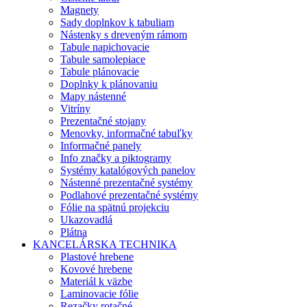
Magnety
Sady doplnkov k tabuliam
Nástenky s dreveným rámom
Tabule napichovacie
Tabule samolepiace
Tabule plánovacie
Doplnky k plánovaniu
Mapy nástenné
Vitríny
Prezentačné stojany
Menovky, informačné tabuľky
Informačné panely
Info značky a piktogramy
Systémy katalógových panelov
Nástenné prezentačné systémy
Podlahové prezentačné systémy
Fólie na spätnú projekciu
Ukazovadlá
Plátna
KANCELÁRSKA TECHNIKA
Plastové hrebene
Kovové hrebene
Materiál k väzbe
Laminovacie fólie
Rezačky rotačné