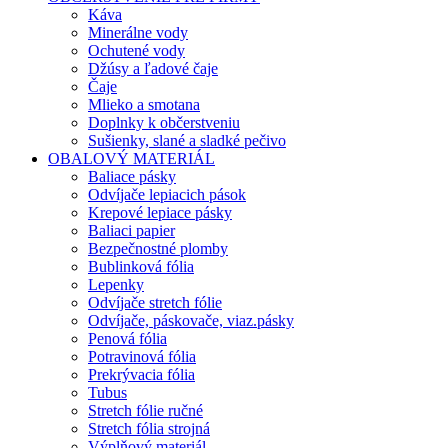
Káva
Minerálne vody
Ochutené vody
Džúsy a ľadové čaje
Čaje
Mlieko a smotana
Doplnky k občerstveniu
Sušienky, slané a sladké pečivo
OBALOVÝ MATERIÁL
Baliace pásky
Odvíjače lepiacich pások
Krepové lepiace pásky
Baliaci papier
Bezpečnostné plomby
Bublinková fólia
Lepenky
Odvíjače stretch fólie
Odvíjače, páskovače, viaz.pásky
Penová fólia
Potravinová fólia
Prekrývacia fólia
Tubus
Stretch fólie ručné
Stretch fólia strojná
Výplňový materiál