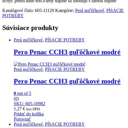
úchyt. priehľadné telo.Farby náplne sa zhodujú s farbou náplne
Katalógové číslo:
605-11129
Kategórie:
Perá guľôčkové
,
PÍSACIE
POTREBY
Súvisiace produkty
Perá guľôčkové
,
PÍSACIE POTREBY
Pero Penac CCH3 guľôčkové modré
Perá guľôčkové
,
PÍSACIE POTREBY
Pero Penac CCH3 guľôčkové modré
0
out of 5
(0)
SKU: 605-10982
1,27
€
bez DPH
Pridať do košíka
Porovnať
Perá guľôčkové
,
PÍSACIE POTREBY