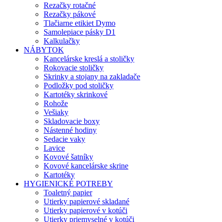
Rezačky rotačné
Rezačky pákové
Tlačiarne etikiet Dymo
Samolepiace pásky D1
Kalkulačky
NÁBYTOK
Kancelárske kreslá a stoličky
Rokovacie stoličky
Skrinky a stojany na zakladače
Podložky pod stoličky
Kartotéky skrinkové
Rohože
Vešiaky
Skladovacie boxy
Nástenné hodiny
Sedacie vaky
Lavice
Kovové šatníky
Kovové kancelárske skrine
Kartotéky
HYGIENICKÉ POTREBY
Toaletný papier
Utierky papierové skladané
Utierky papierové v kotúči
Utierky priemyselné v kotúči