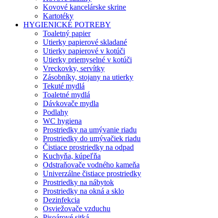
Kovové kancelárske skrine
Kartotéky
HYGIENICKÉ POTREBY
Toaletný papier
Utierky papierové skladané
Utierky papierové v kotúči
Utierky priemyselné v kotúči
Vreckovky, servítky
Zásobníky, stojany na utierky
Tekuté mydlá
Toaletné mydlá
Dávkovače mydla
Podlahy
WC hygiena
Prostriedky na umývanie riadu
Prostriedky do umývačiek riadu
Čistiace prostriedky na odpad
Kuchyňa, kúpeľňa
Odstraňovače vodného kameňa
Univerzálne čistiace prostriedky
Prostriedky na nábytok
Prostriedky na okná a sklo
Dezinfekcia
Osviežovače vzduchu
Pisoárové sitká