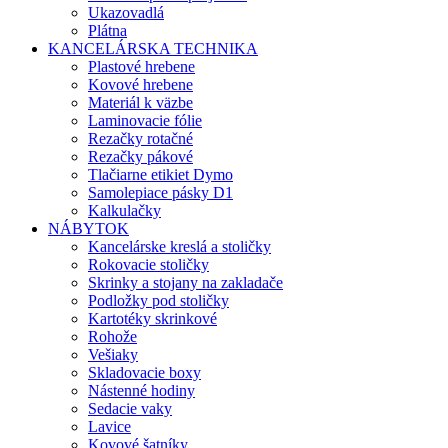
Ukazovadlá
Plátna
KANCELÁRSKA TECHNIKA
Plastové hrebene
Kovové hrebene
Materiál k väzbe
Laminovacie fólie
Rezačky rotačné
Rezačky pákové
Tlačiarne etikiet Dymo
Samolepiace pásky D1
Kalkulačky
NÁBYTOK
Kancelárske kreslá a stoličky
Rokovacie stoličky
Skrinky a stojany na zakladače
Podložky pod stoličky
Kartotéky skrinkové
Rohože
Vešiaky
Skladovacie boxy
Nástenné hodiny
Sedacie vaky
Lavice
Kovové šatníky