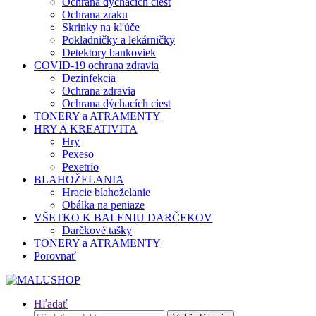
Ochrana dýchacích ciest
Ochrana zraku
Skrinky na kľúče
Pokladničky a lekárničky
Detektory bankoviek
COVID-19 ochrana zdravia
Dezinfekcia
Ochrana zdravia
Ochrana dýchacích ciest
TONERY a ATRAMENTY
HRY A KREATIVITA
Hry
Pexeso
Pexetrio
BLAHOŽELANIA
Hracie blahoželanie
Obálka na peniaze
VŠETKO K BALENIU DARČEKOV
Darčkové tašky
TONERY a ATRAMENTY
Porovnať
Hľadať
Hľadať: