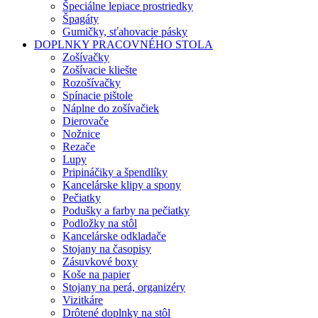
Špeciálne lepiace prostriedky
Špagáty
Gumičky, sťahovacie pásky
DOPLNKY PRACOVNÉHO STOLA
Zošívačky
Zošívacie kliešte
Rozošívačky
Spínacie pištole
Náplne do zošívačiek
Dierovače
Nožnice
Rezače
Lupy
Pripináčiky a špendlíky
Kancelárske klipy a spony
Pečiatky
Podušky a farby na pečiatky
Podložky na stôl
Kancelárske odkladače
Stojany na časopisy
Zásuvkové boxy
Koše na papier
Stojany na perá, organizéry
Vizitkáre
Drôtené doplnky na stôl