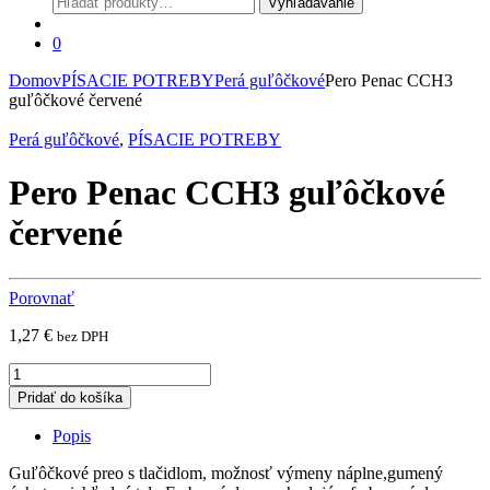
Vyhľadávanie
0
Domov
PÍSACIE POTREBY
Perá guľôčkové
Pero Penac CCH3
guľôčkové červené
Perá guľôčkové
,
PÍSACIE POTREBY
Pero Penac CCH3 guľôčkové
červené
Porovnať
1,27
€
bez DPH
Pero
Penac
Pridať do košíka
CCH3
guľôčkové
Popis
červené
quantity
Guľôčkové preo s tlačidlom, možnosť výmeny náplne,gumený