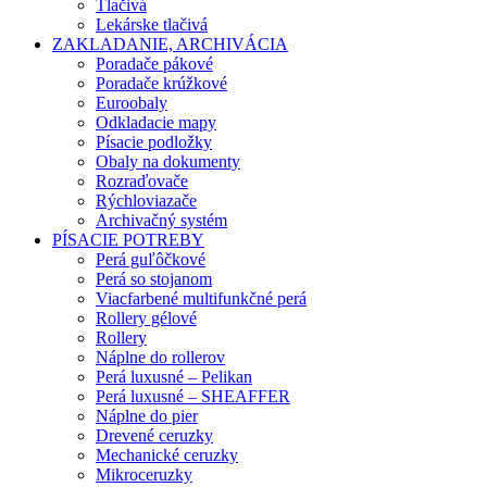
Tlačivá
Lekárske tlačivá
ZAKLADANIE, ARCHIVÁCIA
Poradače pákové
Poradače krúžkové
Euroobaly
Odkladacie mapy
Písacie podložky
Obaly na dokumenty
Rozraďovače
Rýchloviazače
Archivačný systém
PÍSACIE POTREBY
Perá guľôčkové
Perá so stojanom
Viacfarbené multifunkčné perá
Rollery gélové
Rollery
Náplne do rollerov
Perá luxusné – Pelikan
Perá luxusné – SHEAFFER
Náplne do pier
Drevené ceruzky
Mechanické ceruzky
Mikroceruzky