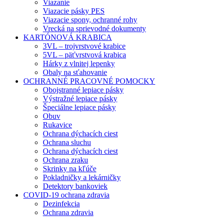
Viazanie
Viazacie pásky PES
Viazacie spony, ochranné rohy
Vrecká na sprievodné dokumenty
KARTÓNOVÁ KRABICA
3VL – trojvrstvové krabice
5VL – päťvrstvová krabica
Hárky z vlnitej lepenky
Obaly na sťahovanie
OCHRANNÉ PRACOVNÉ POMOCKY
Obojstranné lepiace pásky
Výstražné lepiace pásky
Špeciálne lepiace pásky
Obuv
Rukavice
Ochrana dýchacích ciest
Ochrana sluchu
Ochrana dýchacích ciest
Ochrana zraku
Skrinky na kľúče
Pokladničky a lekárničky
Detektory bankoviek
COVID-19 ochrana zdravia
Dezinfekcia
Ochrana zdravia