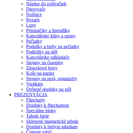
Náplne do zošívačiek
Dierovače
Nožnice
Rezače
Lupy
Pripináčiky a špendlíky
Kancelárske klipy a spony
Pečiatky
Podušky a farby na pečiatky
Podložky na stôl
Kancelárske odkladače
Stojany na časopisy
Zásuvkové boxy
Koše na papier
Stojany na perá, organizéry
Vizitkáre
Drôtené doplnky na stôl
PREZENTÁCIA
Flipcharty
Doplnky k flipchartom
Špeciálne bloky
Tabule biele
Sklenené magnetické tabule
Doplnky k bielym tabuliam
Čistenie tabúl