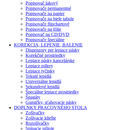
Popisovač lakový
Popisovače permanentné
Popisovače na papier
Popisovače na biele tabule
Popisovače flipchartové
Popisovače na fólie
Popisovač na CD/DVD
Popisovače špeciálne
KOREKCIA, LEPENIE, BALENIE
Dispenzory pre lepiace pásky
Korekčné prostriedky
Lepiace pásky kancelárske
Lepiace rollery
Lepiace tyčinky
Tekuté lepidlá
Univerzálne lepidlá
Sekundové lepidlá
Špeciálne lepiace prostriedky
Špagáty
Gumičky, sťahovacie pásky
DOPLNKY PRACOVNÉHO STOLA
Zošívačky
Zošívacie kliešte
Rozošívačky
Spínacie pištole