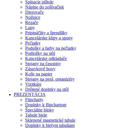
Spínacie pištole
Náplne do zošívačiek
Dierovače
Nožnice
Rezače
Lupy
Pripináčiky a špendlíky
Kancelárske klipy a spony
Pečiatky
Podušky a farby na pečiatky
Podložky na stôl
Kancelárske odkladače
Stojany na časopisy
Zásuvkové boxy
Koše na papier
Stojany na perá, organizéry
Vizitkáre
Drôtené doplnky na stôl
PREZENTÁCIA
Flipcharty
Doplnky k flipchartom
Špeciálne bloky
Tabule biele
Sklenené magnetické tabule
Doplnky k bielym tabuliam