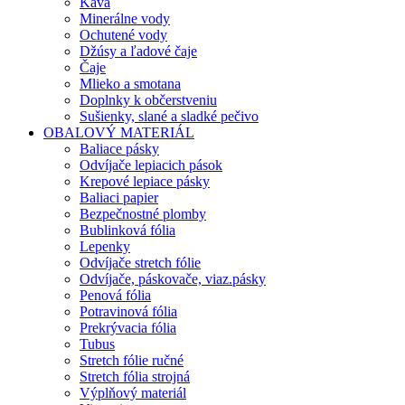
Káva
Minerálne vody
Ochutené vody
Džúsy a ľadové čaje
Čaje
Mlieko a smotana
Doplnky k občerstveniu
Sušienky, slané a sladké pečivo
OBALOVÝ MATERIÁL
Baliace pásky
Odvíjače lepiacich pások
Krepové lepiace pásky
Baliaci papier
Bezpečnostné plomby
Bublinková fólia
Lepenky
Odvíjače stretch fólie
Odvíjače, páskovače, viaz.pásky
Penová fólia
Potravinová fólia
Prekrývacia fólia
Tubus
Stretch fólie ručné
Stretch fólia strojná
Výplňový materiál