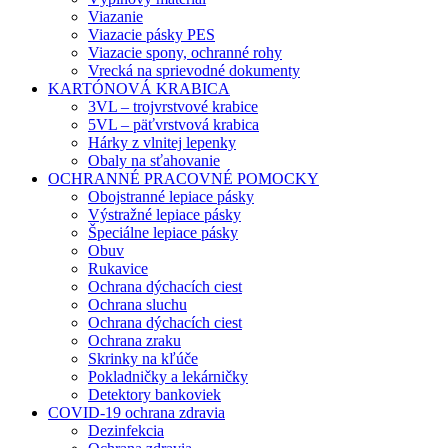
Viazanie
Viazacie pásky PES
Viazacie spony, ochranné rohy
Vrecká na sprievodné dokumenty
KARTÓNOVÁ KRABICA
3VL – trojvrstvové krabice
5VL – päťvrstvová krabica
Hárky z vlnitej lepenky
Obaly na sťahovanie
OCHRANNÉ PRACOVNÉ POMOCKY
Obojstranné lepiace pásky
Výstražné lepiace pásky
Špeciálne lepiace pásky
Obuv
Rukavice
Ochrana dýchacích ciest
Ochrana sluchu
Ochrana dýchacích ciest
Ochrana zraku
Skrinky na kľúče
Pokladničky a lekárničky
Detektory bankoviek
COVID-19 ochrana zdravia
Dezinfekcia