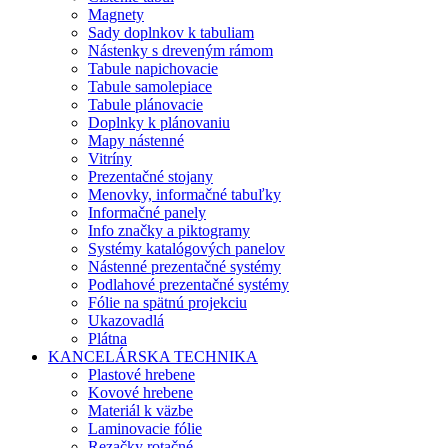
Magnety
Sady doplnkov k tabuliam
Nástenky s dreveným rámom
Tabule napichovacie
Tabule samolepiace
Tabule plánovacie
Doplnky k plánovaniu
Mapy nástenné
Vitríny
Prezentačné stojany
Menovky, informačné tabuľky
Informačné panely
Info značky a piktogramy
Systémy katalógových panelov
Nástenné prezentačné systémy
Podlahové prezentačné systémy
Fólie na spätnú projekciu
Ukazovadlá
Plátna
KANCELÁRSKA TECHNIKA
Plastové hrebene
Kovové hrebene
Materiál k väzbe
Laminovacie fólie
Rezačky rotačné