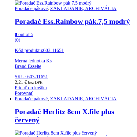
Poradače pákové
,
ZAKLADANIE, ARCHIVÁCIA
Poradač Ess.Rainbow pák.7,5 modrý
0
out of 5
(0)
Kód produktu:603-11651
Merná jednotka Ks
Brand Esselte
SKU: 603-11651
2,21
€
bez DPH
Pridať do košíka
Porovnať
Poradače pákové
,
ZAKLADANIE, ARCHIVÁCIA
Poradač Herlitz 8cm X.file plus
červený