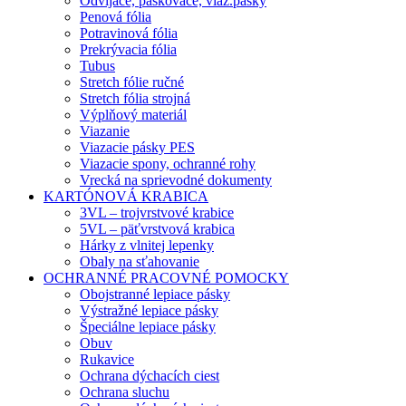
Odvíjače, páskovače, viaz.pásky
Penová fólia
Potravinová fólia
Prekrývacia fólia
Tubus
Stretch fólie ručné
Stretch fólia strojná
Výplňový materiál
Viazanie
Viazacie pásky PES
Viazacie spony, ochranné rohy
Vrecká na sprievodné dokumenty
KARTÓNOVÁ KRABICA
3VL – trojvrstvové krabice
5VL – päťvrstvová krabica
Hárky z vlnitej lepenky
Obaly na sťahovanie
OCHRANNÉ PRACOVNÉ POMOCKY
Obojstranné lepiace pásky
Výstražné lepiace pásky
Špeciálne lepiace pásky
Obuv
Rukavice
Ochrana dýchacích ciest
Ochrana sluchu