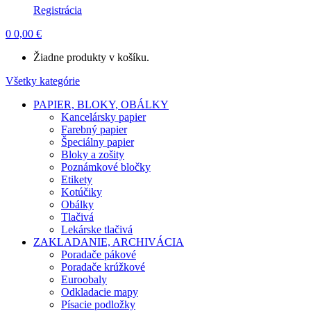
Registrácia
0
0,00
€
Žiadne produkty v košíku.
Všetky kategórie
PAPIER, BLOKY, OBÁLKY
Kancelársky papier
Farebný papier
Špeciálny papier
Bloky a zošity
Poznámkové bločky
Etikety
Kotúčiky
Obálky
Tlačivá
Lekárske tlačivá
ZAKLADANIE, ARCHIVÁCIA
Poradače pákové
Poradače krúžkové
Euroobaly
Odkladacie mapy
Písacie podložky