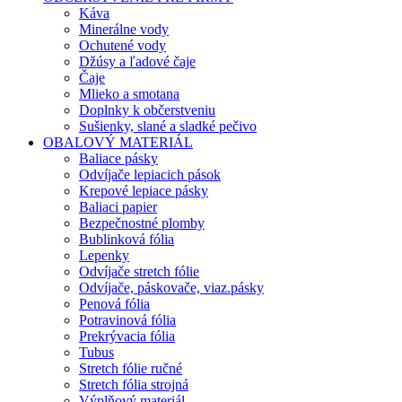
Káva
Minerálne vody
Ochutené vody
Džúsy a ľadové čaje
Čaje
Mlieko a smotana
Doplnky k občerstveniu
Sušienky, slané a sladké pečivo
OBALOVÝ MATERIÁL
Baliace pásky
Odvíjače lepiacich pások
Krepové lepiace pásky
Baliaci papier
Bezpečnostné plomby
Bublinková fólia
Lepenky
Odvíjače stretch fólie
Odvíjače, páskovače, viaz.pásky
Penová fólia
Potravinová fólia
Prekrývacia fólia
Tubus
Stretch fólie ručné
Stretch fólia strojná
Výplňový materiál