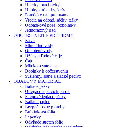
Utierky, prachovky
Hubky, drôtenky, kefy
Pomôcky na upratovanie
Vrecia na odpad, sáčky, tašky
Odpadkové koše, popolníky
Jednorazový riad
OBČERSTVENIE PRE FIRMY
Káva
Minerálne vody
Ochutené vody
Džúsy a ľadové čaje
Čaje
Mlieko a smotana
Doplnky k občerstveniu
Sušienky, slané a sladké pečivo
OBALOVÝ MATERIÁL
Baliace pásky
Odvíjače lepiacich pások
Krepové lepiace pásky
Baliaci papier
Bezpečnostné plomby
Bublinková fólia
Lepenky
Odvíjače stretch fólie