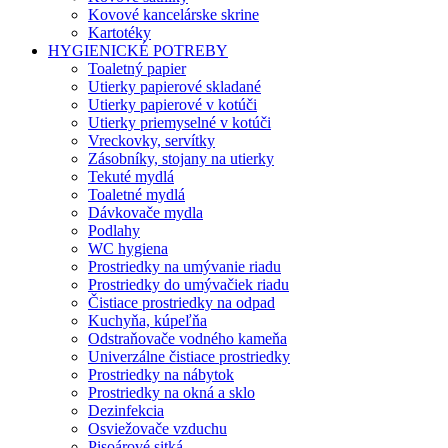
Kovové kancelárske skrine
Kartotéky
HYGIENICKÉ POTREBY
Toaletný papier
Utierky papierové skladané
Utierky papierové v kotúči
Utierky priemyselné v kotúči
Vreckovky, servítky
Zásobníky, stojany na utierky
Tekuté mydlá
Toaletné mydlá
Dávkovače mydla
Podlahy
WC hygiena
Prostriedky na umývanie riadu
Prostriedky do umývačiek riadu
Čistiace prostriedky na odpad
Kuchyňa, kúpeľňa
Odstraňovače vodného kameňa
Univerzálne čistiace prostriedky
Prostriedky na nábytok
Prostriedky na okná a sklo
Dezinfekcia
Osviežovače vzduchu
Pisoárové sitká