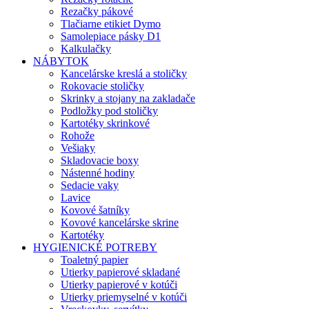
Rezačky pákové
Tlačiarne etikiet Dymo
Samolepiace pásky D1
Kalkulačky
NÁBYTOK
Kancelárske kreslá a stoličky
Rokovacie stoličky
Skrinky a stojany na zakladače
Podložky pod stoličky
Kartotéky skrinkové
Rohože
Vešiaky
Skladovacie boxy
Nástenné hodiny
Sedacie vaky
Lavice
Kovové šatníky
Kovové kancelárske skrine
Kartotéky
HYGIENICKÉ POTREBY
Toaletný papier
Utierky papierové skladané
Utierky papierové v kotúči
Utierky priemyselné v kotúči