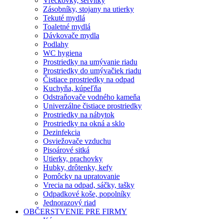
Vreckovky, servítky
Zásobníky, stojany na utierky
Tekuté mydlá
Toaletné mydlá
Dávkovače mydla
Podlahy
WC hygiena
Prostriedky na umývanie riadu
Prostriedky do umývačiek riadu
Čistiace prostriedky na odpad
Kuchyňa, kúpeľňa
Odstraňovače vodného kameňa
Univerzálne čistiace prostriedky
Prostriedky na nábytok
Prostriedky na okná a sklo
Dezinfekcia
Osviežovače vzduchu
Pisoárové sitká
Utierky, prachovky
Hubky, drôtenky, kefy
Pomôcky na upratovanie
Vrecia na odpad, sáčky, tašky
Odpadkové koše, popolníky
Jednorazový riad
OBČERSTVENIE PRE FIRMY