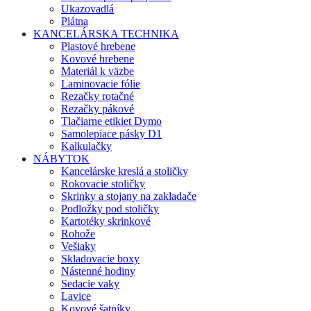
Ukazovadlá
Plátna
KANCELÁRSKA TECHNIKA
Plastové hrebene
Kovové hrebene
Materiál k väzbe
Laminovacie fólie
Rezačky rotačné
Rezačky pákové
Tlačiarne etikiet Dymo
Samolepiace pásky D1
Kalkulačky
NÁBYTOK
Kancelárske kreslá a stoličky
Rokovacie stoličky
Skrinky a stojany na zakladače
Podložky pod stoličky
Kartotéky skrinkové
Rohože
Vešiaky
Skladovacie boxy
Nástenné hodiny
Sedacie vaky
Lavice
Kovové šatníky