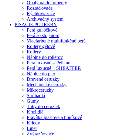
Obaly na dokumenty
Rozraďovače
Rýchloviazače
Archivačný systém
PÍSACIE POTREBY
Perá guľôčkové
Perá so stojanom
Viacfarbené multifunkčné perá
Rollery gélové
Rollery
Náplne do rollerov
Perá luxusné – Pelikan
Perá luxusné – SHEAFFER
Náplne do pier
Drevené ceruzky
Mechanické ceruzky
Mikroceruzky
Strúhadlá
Gumy
Tuhy do ceruziek
Kružidlá
Pravítka plastové a hliníkové
Kriedy
Liner
Zvýrazňovače