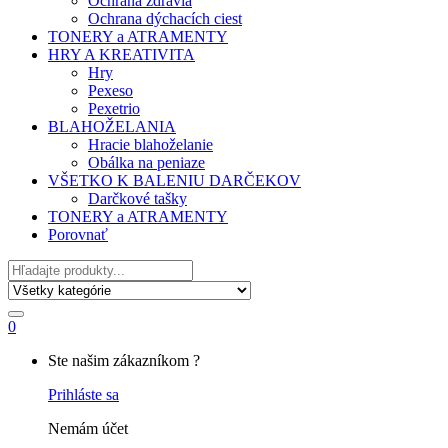
Ochrana zdravia
Ochrana dýchacích ciest
TONERY a ATRAMENTY
HRY A KREATIVITA
Hry
Pexeso
Pexetrio
BLAHOŽELANIA
Hracie blahoželanie
Obálka na peniaze
VŠETKO K BALENIU DARČEKOV
Darčkové tašky
TONERY a ATRAMENTY
Porovnať
Hľadať
0
My
Ste našim zákazníkom ?
Account
Prihláste sa
Nemám účet