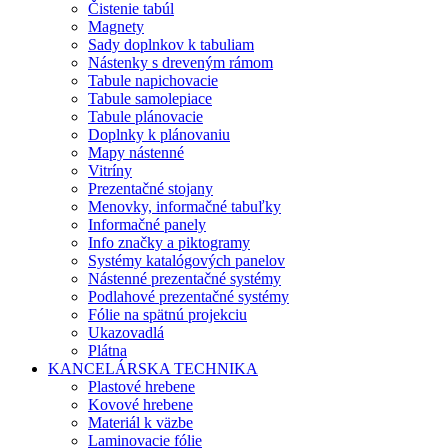
Čistenie tabúl
Magnety
Sady doplnkov k tabuliam
Nástenky s dreveným rámom
Tabule napichovacie
Tabule samolepiace
Tabule plánovacie
Doplnky k plánovaniu
Mapy nástenné
Vitríny
Prezentačné stojany
Menovky, informačné tabuľky
Informačné panely
Info značky a piktogramy
Systémy katalógových panelov
Nástenné prezentačné systémy
Podlahové prezentačné systémy
Fólie na spätnú projekciu
Ukazovadlá
Plátna
KANCELÁRSKA TECHNIKA
Plastové hrebene
Kovové hrebene
Materiál k väzbe
Laminovacie fólie