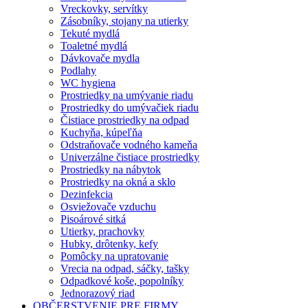
Vreckovky, servítky
Zásobníky, stojany na utierky
Tekuté mydlá
Toaletné mydlá
Dávkovače mydla
Podlahy
WC hygiena
Prostriedky na umývanie riadu
Prostriedky do umývačiek riadu
Čistiace prostriedky na odpad
Kuchyňa, kúpeľňa
Odstraňovače vodného kameňa
Univerzálne čistiace prostriedky
Prostriedky na nábytok
Prostriedky na okná a sklo
Dezinfekcia
Osviežovače vzduchu
Pisoárové sitká
Utierky, prachovky
Hubky, drôtenky, kefy
Pomôcky na upratovanie
Vrecia na odpad, sáčky, tašky
Odpadkové koše, popolníky
Jednorazový riad
OBČERSTVENIE PRE FIRMY