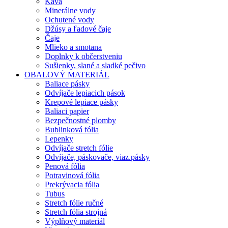
Káva
Minerálne vody
Ochutené vody
Džúsy a ľadové čaje
Čaje
Mlieko a smotana
Doplnky k občerstveniu
Sušienky, slané a sladké pečivo
OBALOVÝ MATERIÁL
Baliace pásky
Odvíjače lepiacich pások
Krepové lepiace pásky
Baliaci papier
Bezpečnostné plomby
Bublinková fólia
Lepenky
Odvíjače stretch fólie
Odvíjače, páskovače, viaz.pásky
Penová fólia
Potravinová fólia
Prekrývacia fólia
Tubus
Stretch fólie ručné
Stretch fólia strojná
Výplňový materiál