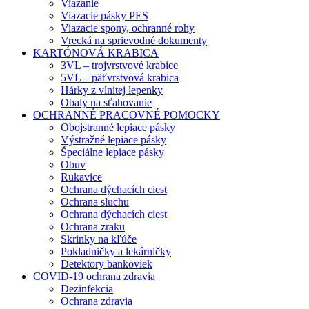
Viazanie
Viazacie pásky PES
Viazacie spony, ochranné rohy
Vrecká na sprievodné dokumenty
KARTÓNOVÁ KRABICA
3VL – trojvrstvové krabice
5VL – päťvrstvová krabica
Hárky z vlnitej lepenky
Obaly na sťahovanie
OCHRANNÉ PRACOVNÉ POMOCKY
Obojstranné lepiace pásky
Výstražné lepiace pásky
Špeciálne lepiace pásky
Obuv
Rukavice
Ochrana dýchacích ciest
Ochrana sluchu
Ochrana dýchacích ciest
Ochrana zraku
Skrinky na kľúče
Pokladničky a lekárničky
Detektory bankoviek
COVID-19 ochrana zdravia
Dezinfekcia
Ochrana zdravia