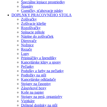
Špeciálne lepiace prostriedky
Špagáty
Gumičky, sťahovacie pásky
DOPLNKY PRACOVNÉHO STOLA
Zošívačky
Zošívacie kliešte
Rozošívačky
Spínacie pištole
Náplne do zošívačiek
Dierovače
Nožnice
Rezače
Lupy
Pripináčiky a špendlíky
Kancelárske klipy a spony
Pečiatky
Podušky a farby na pečiatky
Podložky na stôl
Kancelárske odkladače
Stojany na časopisy
Zásuvkové boxy
Koše na papier
Stojany na perá, organizéry
Vizitkáre
Drôtené doplnky na stôl