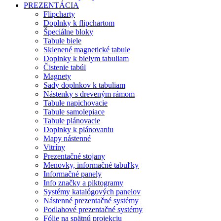
PREZENTÁCIA
Flipcharty
Doplnky k flipchartom
Špeciálne bloky
Tabule biele
Sklenené magnetické tabule
Doplnky k bielym tabuliam
Čistenie tabúl
Magnety
Sady doplnkov k tabuliam
Nástenky s dreveným rámom
Tabule napichovacie
Tabule samolepiace
Tabule plánovacie
Doplnky k plánovaniu
Mapy nástenné
Vitríny
Prezentačné stojany
Menovky, informačné tabuľky
Informačné panely
Info značky a piktogramy
Systémy katalógových panelov
Nástenné prezentačné systémy
Podlahové prezentačné systémy
Fólie na spätnú projekciu