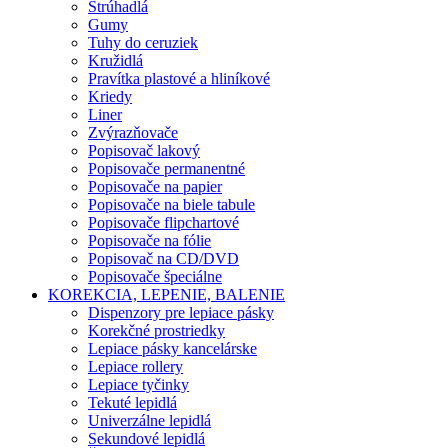
Strúhadlá
Gumy
Tuhy do ceruziek
Kružidlá
Pravítka plastové a hliníkové
Kriedy
Liner
Zvýrazňovače
Popisovač lakový
Popisovače permanentné
Popisovače na papier
Popisovače na biele tabule
Popisovače flipchartové
Popisovače na fólie
Popisovač na CD/DVD
Popisovače špeciálne
KOREKCIA, LEPENIE, BALENIE
Dispenzory pre lepiace pásky
Korekčné prostriedky
Lepiace pásky kancelárske
Lepiace rollery
Lepiace tyčinky
Tekuté lepidlá
Univerzálne lepidlá
Sekundové lepidlá