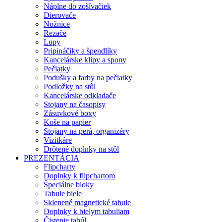
Náplne do zošívačiek
Dierovače
Nožnice
Rezače
Lupy
Pripináčiky a špendlíky
Kancelárske klipy a spony
Pečiatky
Podušky a farby na pečiatky
Podložky na stôl
Kancelárske odkladače
Stojany na časopisy
Zásuvkové boxy
Koše na papier
Stojany na perá, organizéry
Vizitkáre
Drôtené doplnky na stôl
PREZENTÁCIA
Flipcharty
Doplnky k flipchartom
Špeciálne bloky
Tabule biele
Sklenené magnetické tabule
Doplnky k bielym tabuliam
Čistenie tabúl