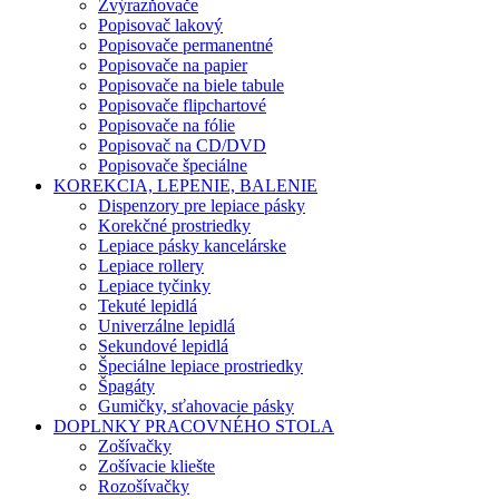
Zvýrazňovače
Popisovač lakový
Popisovače permanentné
Popisovače na papier
Popisovače na biele tabule
Popisovače flipchartové
Popisovače na fólie
Popisovač na CD/DVD
Popisovače špeciálne
KOREKCIA, LEPENIE, BALENIE
Dispenzory pre lepiace pásky
Korekčné prostriedky
Lepiace pásky kancelárske
Lepiace rollery
Lepiace tyčinky
Tekuté lepidlá
Univerzálne lepidlá
Sekundové lepidlá
Špeciálne lepiace prostriedky
Špagáty
Gumičky, sťahovacie pásky
DOPLNKY PRACOVNÉHO STOLA
Zošívačky
Zošívacie kliešte
Rozošívačky