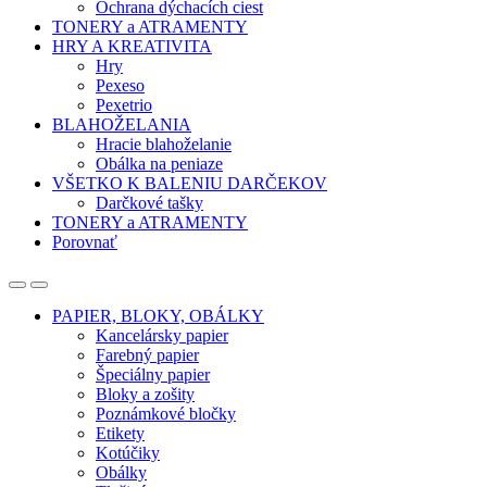
Ochrana dýchacích ciest
TONERY a ATRAMENTY
HRY A KREATIVITA
Hry
Pexeso
Pexetrio
BLAHOŽELANIA
Hracie blahoželanie
Obálka na peniaze
VŠETKO K BALENIU DARČEKOV
Darčkové tašky
TONERY a ATRAMENTY
Porovnať
Open
Close
PAPIER, BLOKY, OBÁLKY
Kancelársky papier
Farebný papier
Špeciálny papier
Bloky a zošity
Poznámkové bločky
Etikety
Kotúčiky
Obálky