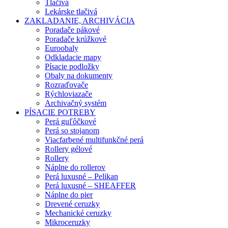
Tlačivá
Lekárske tlačivá
ZAKLADANIE, ARCHIVÁCIA
Poradače pákové
Poradače krúžkové
Euroobaly
Odkladacie mapy
Písacie podložky
Obaly na dokumenty
Rozraďovače
Rýchloviazače
Archivačný systém
PÍSACIE POTREBY
Perá guľôčkové
Perá so stojanom
Viacfarbené multifunkčné perá
Rollery gélové
Rollery
Náplne do rollerov
Perá luxusné – Pelikan
Perá luxusné – SHEAFFER
Náplne do pier
Drevené ceruzky
Mechanické ceruzky
Mikroceruzky