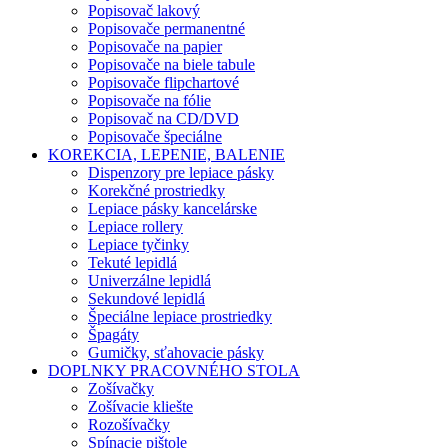
Popisovač lakový
Popisovače permanentné
Popisovače na papier
Popisovače na biele tabule
Popisovače flipchartové
Popisovače na fólie
Popisovač na CD/DVD
Popisovače špeciálne
KOREKCIA, LEPENIE, BALENIE
Dispenzory pre lepiace pásky
Korekčné prostriedky
Lepiace pásky kancelárske
Lepiace rollery
Lepiace tyčinky
Tekuté lepidlá
Univerzálne lepidlá
Sekundové lepidlá
Špeciálne lepiace prostriedky
Špagáty
Gumičky, sťahovacie pásky
DOPLNKY PRACOVNÉHO STOLA
Zošívačky
Zošívacie kliešte
Rozošívačky
Spínacie pištole