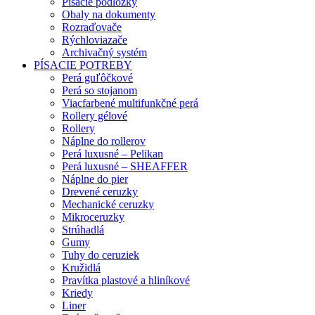
Písacie podložky
Obaly na dokumenty
Rozraďovače
Rýchloviazače
Archivačný systém
PÍSACIE POTREBY
Perá guľôčkové
Perá so stojanom
Viacfarbené multifunkčné perá
Rollery gélové
Rollery
Náplne do rollerov
Perá luxusné – Pelikan
Perá luxusné – SHEAFFER
Náplne do pier
Drevené ceruzky
Mechanické ceruzky
Mikroceruzky
Strúhadlá
Gumy
Tuhy do ceruziek
Kružidlá
Pravítka plastové a hliníkové
Kriedy
Liner