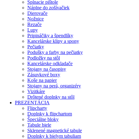
Spínacie pištole
Náplne do zošívačiek
Dierovače
Nožnice
Rezače
Lupy
Pripináčiky a špendlíky
Kancelárske klipy a spony
Pečiatky
Podušky a farby na pečiatky
Podložky na stôl
Kancelárske odkladače
Stojany na časopisy
Zásuvkové boxy
Koše na papier
Stojany na perá, organizéry
Vizitkáre
Drôtené doplnky na stôl
PREZENTÁCIA
Flipcharty
Doplnky k flipchartom
Špeciálne bloky
Tabule biele
Sklenené magnetické tabule
Doplnky k bielym tabuliam