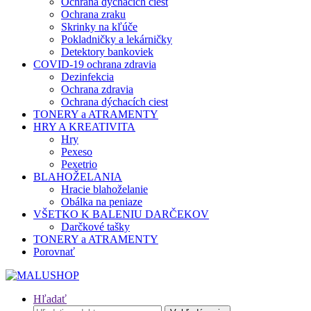
Ochrana dýchacích ciest
Ochrana zraku
Skrinky na kľúče
Pokladničky a lekárničky
Detektory bankoviek
COVID-19 ochrana zdravia
Dezinfekcia
Ochrana zdravia
Ochrana dýchacích ciest
TONERY a ATRAMENTY
HRY A KREATIVITA
Hry
Pexeso
Pexetrio
BLAHOŽELANIA
Hracie blahoželanie
Obálka na peniaze
VŠETKO K BALENIU DARČEKOV
Darčkové tašky
TONERY a ATRAMENTY
Porovnať
Hľadať
Hľadať: