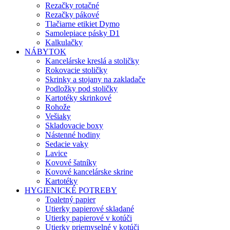
Rezačky rotačné
Rezačky pákové
Tlačiarne etikiet Dymo
Samolepiace pásky D1
Kalkulačky
NÁBYTOK
Kancelárske kreslá a stoličky
Rokovacie stoličky
Skrinky a stojany na zakladače
Podložky pod stoličky
Kartotéky skrinkové
Rohože
Vešiaky
Skladovacie boxy
Nástenné hodiny
Sedacie vaky
Lavice
Kovové šatníky
Kovové kancelárske skrine
Kartotéky
HYGIENICKÉ POTREBY
Toaletný papier
Utierky papierové skladané
Utierky papierové v kotúči
Utierky priemyselné v kotúči