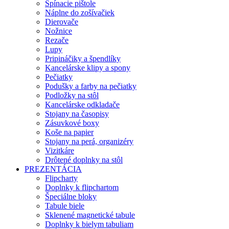
Spínacie pištole
Náplne do zošívačiek
Dierovače
Nožnice
Rezače
Lupy
Pripináčiky a špendlíky
Kancelárske klipy a spony
Pečiatky
Podušky a farby na pečiatky
Podložky na stôl
Kancelárske odkladače
Stojany na časopisy
Zásuvkové boxy
Koše na papier
Stojany na perá, organizéry
Vizitkáre
Drôtené doplnky na stôl
PREZENTÁCIA
Flipcharty
Doplnky k flipchartom
Špeciálne bloky
Tabule biele
Sklenené magnetické tabule
Doplnky k bielym tabuliam