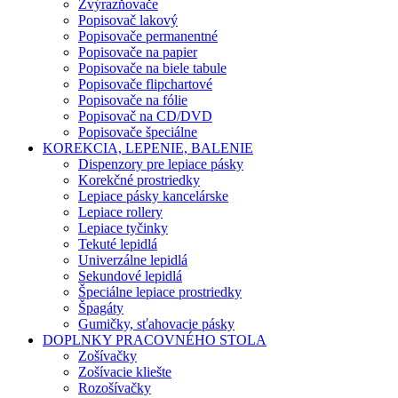
Zvýrazňovače
Popisovač lakový
Popisovače permanentné
Popisovače na papier
Popisovače na biele tabule
Popisovače flipchartové
Popisovače na fólie
Popisovač na CD/DVD
Popisovače špeciálne
KOREKCIA, LEPENIE, BALENIE
Dispenzory pre lepiace pásky
Korekčné prostriedky
Lepiace pásky kancelárske
Lepiace rollery
Lepiace tyčinky
Tekuté lepidlá
Univerzálne lepidlá
Sekundové lepidlá
Špeciálne lepiace prostriedky
Špagáty
Gumičky, sťahovacie pásky
DOPLNKY PRACOVNÉHO STOLA
Zošívačky
Zošívacie kliešte
Rozošívačky