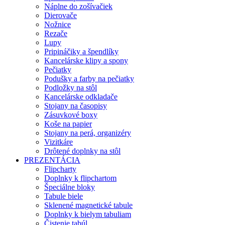
Náplne do zošívačiek
Dierovače
Nožnice
Rezače
Lupy
Pripináčiky a špendlíky
Kancelárske klipy a spony
Pečiatky
Podušky a farby na pečiatky
Podložky na stôl
Kancelárske odkladače
Stojany na časopisy
Zásuvkové boxy
Koše na papier
Stojany na perá, organizéry
Vizitkáre
Drôtené doplnky na stôl
PREZENTÁCIA
Flipcharty
Doplnky k flipchartom
Špeciálne bloky
Tabule biele
Sklenené magnetické tabule
Doplnky k bielym tabuliam
Čistenie tabúl