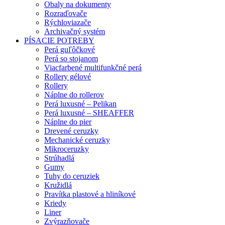
Obaly na dokumenty
Rozraďovače
Rýchloviazače
Archivačný systém
PÍSACIE POTREBY
Perá guľôčkové
Perá so stojanom
Viacfarbené multifunkčné perá
Rollery gélové
Rollery
Náplne do rollerov
Perá luxusné – Pelikan
Perá luxusné – SHEAFFER
Náplne do pier
Drevené ceruzky
Mechanické ceruzky
Mikroceruzky
Strúhadlá
Gumy
Tuhy do ceruziek
Kružidlá
Pravítka plastové a hliníkové
Kriedy
Liner
Zvýrazňovače