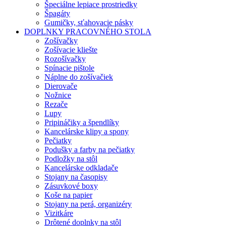
Špeciálne lepiace prostriedky
Špagáty
Gumičky, sťahovacie pásky
DOPLNKY PRACOVNÉHO STOLA
Zošívačky
Zošívacie kliešte
Rozošívačky
Spínacie pištole
Náplne do zošívačiek
Dierovače
Nožnice
Rezače
Lupy
Pripináčiky a špendlíky
Kancelárske klipy a spony
Pečiatky
Podušky a farby na pečiatky
Podložky na stôl
Kancelárske odkladače
Stojany na časopisy
Zásuvkové boxy
Koše na papier
Stojany na perá, organizéry
Vizitkáre
Drôtené doplnky na stôl