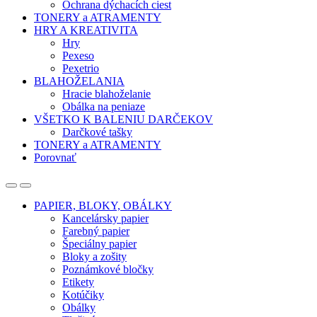
Ochrana dýchacích ciest
TONERY a ATRAMENTY
HRY A KREATIVITA
Hry
Pexeso
Pexetrio
BLAHOŽELANIA
Hracie blahoželanie
Obálka na peniaze
VŠETKO K BALENIU DARČEKOV
Darčkové tašky
TONERY a ATRAMENTY
Porovnať
Open
Close
PAPIER, BLOKY, OBÁLKY
Kancelársky papier
Farebný papier
Špeciálny papier
Bloky a zošity
Poznámkové bločky
Etikety
Kotúčiky
Obálky