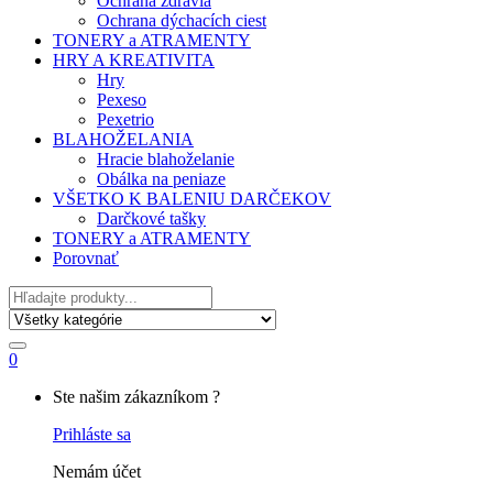
Ochrana zdravia
Ochrana dýchacích ciest
TONERY a ATRAMENTY
HRY A KREATIVITA
Hry
Pexeso
Pexetrio
BLAHOŽELANIA
Hracie blahoželanie
Obálka na peniaze
VŠETKO K BALENIU DARČEKOV
Darčkové tašky
TONERY a ATRAMENTY
Porovnať
Hľadať
0
My
Ste našim zákazníkom ?
Account
Prihláste sa
Nemám účet