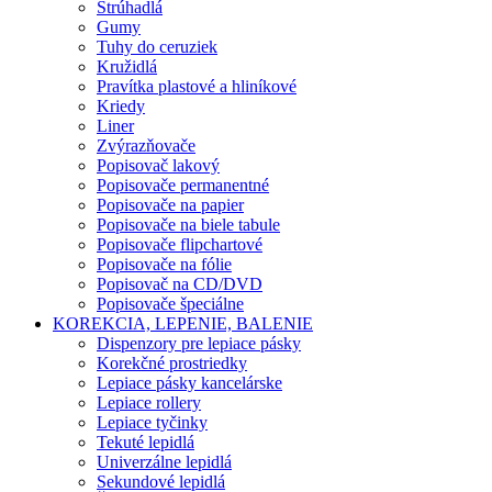
Strúhadlá
Gumy
Tuhy do ceruziek
Kružidlá
Pravítka plastové a hliníkové
Kriedy
Liner
Zvýrazňovače
Popisovač lakový
Popisovače permanentné
Popisovače na papier
Popisovače na biele tabule
Popisovače flipchartové
Popisovače na fólie
Popisovač na CD/DVD
Popisovače špeciálne
KOREKCIA, LEPENIE, BALENIE
Dispenzory pre lepiace pásky
Korekčné prostriedky
Lepiace pásky kancelárske
Lepiace rollery
Lepiace tyčinky
Tekuté lepidlá
Univerzálne lepidlá
Sekundové lepidlá