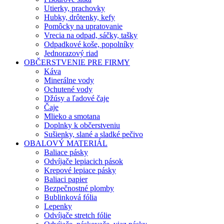
Utierky, prachovky
Hubky, drôtenky, kefy
Pomôcky na upratovanie
Vrecia na odpad, sáčky, tašky
Odpadkové koše, popolníky
Jednorazový riad
OBČERSTVENIE PRE FIRMY
Káva
Minerálne vody
Ochutené vody
Džúsy a ľadové čaje
Čaje
Mlieko a smotana
Doplnky k občerstveniu
Sušienky, slané a sladké pečivo
OBALOVÝ MATERIÁL
Baliace pásky
Odvíjače lepiacich pások
Krepové lepiace pásky
Baliaci papier
Bezpečnostné plomby
Bublinková fólia
Lepenky
Odvíjače stretch fólie