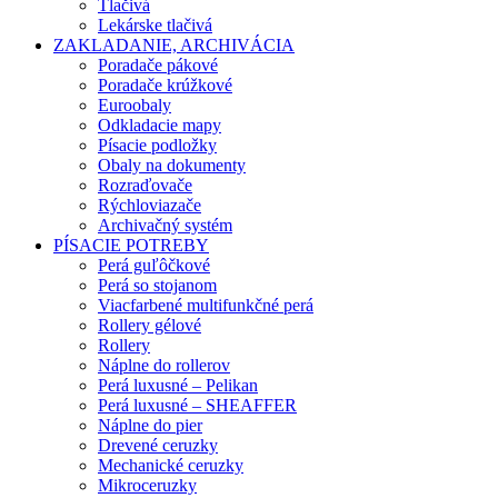
Tlačivá
Lekárske tlačivá
ZAKLADANIE, ARCHIVÁCIA
Poradače pákové
Poradače krúžkové
Euroobaly
Odkladacie mapy
Písacie podložky
Obaly na dokumenty
Rozraďovače
Rýchloviazače
Archivačný systém
PÍSACIE POTREBY
Perá guľôčkové
Perá so stojanom
Viacfarbené multifunkčné perá
Rollery gélové
Rollery
Náplne do rollerov
Perá luxusné – Pelikan
Perá luxusné – SHEAFFER
Náplne do pier
Drevené ceruzky
Mechanické ceruzky
Mikroceruzky