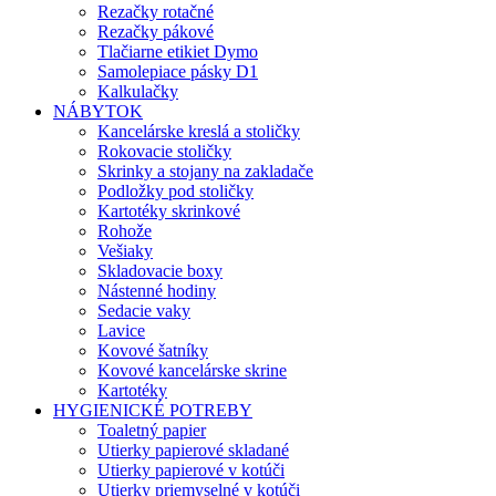
Rezačky rotačné
Rezačky pákové
Tlačiarne etikiet Dymo
Samolepiace pásky D1
Kalkulačky
NÁBYTOK
Kancelárske kreslá a stoličky
Rokovacie stoličky
Skrinky a stojany na zakladače
Podložky pod stoličky
Kartotéky skrinkové
Rohože
Vešiaky
Skladovacie boxy
Nástenné hodiny
Sedacie vaky
Lavice
Kovové šatníky
Kovové kancelárske skrine
Kartotéky
HYGIENICKÉ POTREBY
Toaletný papier
Utierky papierové skladané
Utierky papierové v kotúči
Utierky priemyselné v kotúči