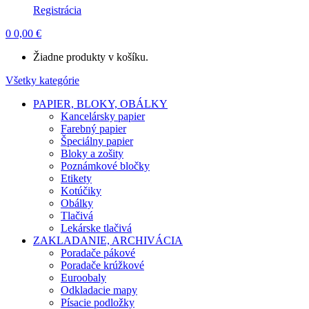
Registrácia
0
0,00
€
Žiadne produkty v košíku.
Všetky kategórie
PAPIER, BLOKY, OBÁLKY
Kancelársky papier
Farebný papier
Špeciálny papier
Bloky a zošity
Poznámkové bločky
Etikety
Kotúčiky
Obálky
Tlačivá
Lekárske tlačivá
ZAKLADANIE, ARCHIVÁCIA
Poradače pákové
Poradače krúžkové
Euroobaly
Odkladacie mapy
Písacie podložky