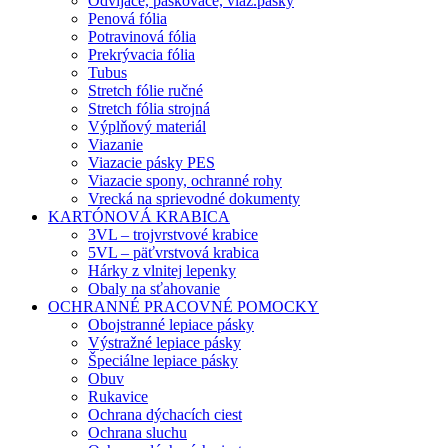
Odvíjače, páskovače, viaz.pásky
Penová fólia
Potravinová fólia
Prekrývacia fólia
Tubus
Stretch fólie ručné
Stretch fólia strojná
Výplňový materiál
Viazanie
Viazacie pásky PES
Viazacie spony, ochranné rohy
Vrecká na sprievodné dokumenty
KARTÓNOVÁ KRABICA
3VL – trojvrstvové krabice
5VL – päťvrstvová krabica
Hárky z vlnitej lepenky
Obaly na sťahovanie
OCHRANNÉ PRACOVNÉ POMOCKY
Obojstranné lepiace pásky
Výstražné lepiace pásky
Špeciálne lepiace pásky
Obuv
Rukavice
Ochrana dýchacích ciest
Ochrana sluchu