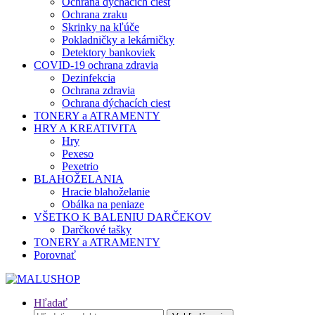
Ochrana dýchacích ciest
Ochrana zraku
Skrinky na kľúče
Pokladničky a lekárničky
Detektory bankoviek
COVID-19 ochrana zdravia
Dezinfekcia
Ochrana zdravia
Ochrana dýchacích ciest
TONERY a ATRAMENTY
HRY A KREATIVITA
Hry
Pexeso
Pexetrio
BLAHOŽELANIA
Hracie blahoželanie
Obálka na peniaze
VŠETKO K BALENIU DARČEKOV
Darčkové tašky
TONERY a ATRAMENTY
Porovnať
Hľadať
Hľadať: