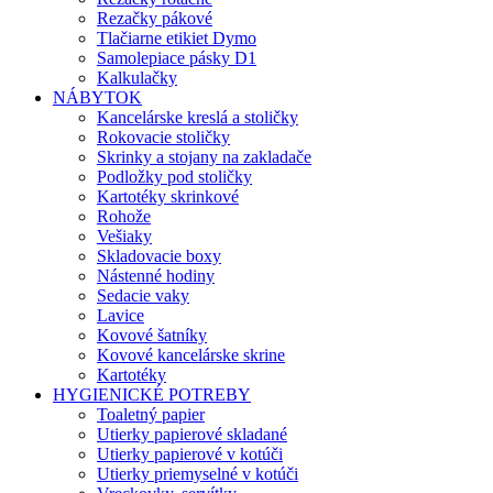
Rezačky pákové
Tlačiarne etikiet Dymo
Samolepiace pásky D1
Kalkulačky
NÁBYTOK
Kancelárske kreslá a stoličky
Rokovacie stoličky
Skrinky a stojany na zakladače
Podložky pod stoličky
Kartotéky skrinkové
Rohože
Vešiaky
Skladovacie boxy
Nástenné hodiny
Sedacie vaky
Lavice
Kovové šatníky
Kovové kancelárske skrine
Kartotéky
HYGIENICKÉ POTREBY
Toaletný papier
Utierky papierové skladané
Utierky papierové v kotúči
Utierky priemyselné v kotúči