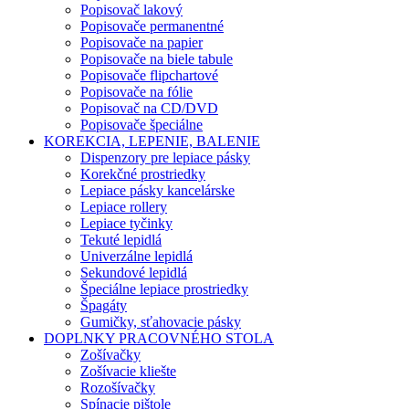
Popisovač lakový
Popisovače permanentné
Popisovače na papier
Popisovače na biele tabule
Popisovače flipchartové
Popisovače na fólie
Popisovač na CD/DVD
Popisovače špeciálne
KOREKCIA, LEPENIE, BALENIE
Dispenzory pre lepiace pásky
Korekčné prostriedky
Lepiace pásky kancelárske
Lepiace rollery
Lepiace tyčinky
Tekuté lepidlá
Univerzálne lepidlá
Sekundové lepidlá
Špeciálne lepiace prostriedky
Špagáty
Gumičky, sťahovacie pásky
DOPLNKY PRACOVNÉHO STOLA
Zošívačky
Zošívacie kliešte
Rozošívačky
Spínacie pištole