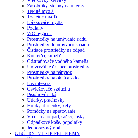
Vreckovky, servítky
Zásobníky, stojany na utierky
Tekuté mydlá
Toaletné mydlá
Dávkovače mydla
Podlahy
WC hygiena
Prostriedky na umývanie riadu
Prostriedky do umývačiek riadu
Čistiace prostriedky na odpad
Kuchyňa, kúpeľňa
Odstraňovače vodného kameňa
Univerzálne čistiace prostriedky
Prostriedky na nábytok
Prostriedky na okná a sklo
Dezinfekcia
Osviežovače vzduchu
Pisoárové sitká
Utierky, prachovky
Hubky, drôtenky, kefy
Pomôcky na upratovanie
Vrecia na odpad, sáčky, tašky
Odpadkové koše, popolníky
Jednorazový riad
OBČERSTVENIE PRE FIRMY