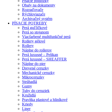
Písacie podložky
Obaly na dokumenty
Rozraďovače
Rýchloviazače
Archivačný systém
PÍSACIE POTREBY
Perá guľôčkové
Perá so stojanom
Viacfarbené multifunkčné perá
Rollery gélové
Rollery
Náplne do rollerov
Perá luxusné – Pelikan
Perá luxusné – SHEAFFER
Náplne do pier
Drevené ceruzky
Mechanické ceruzky
Mikroceruzky
Strúhadlá
Gumy
Tuhy do ceruziek
Kružidlá
Pravítka plastové a hliníkové
Kriedy
Liner