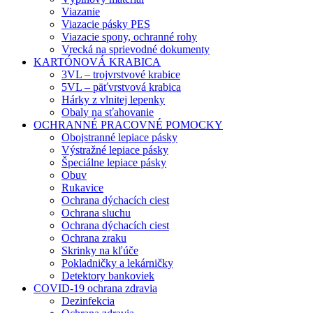
Viazanie
Viazacie pásky PES
Viazacie spony, ochranné rohy
Vrecká na sprievodné dokumenty
KARTÓNOVÁ KRABICA
3VL – trojvrstvové krabice
5VL – päťvrstvová krabica
Hárky z vlnitej lepenky
Obaly na sťahovanie
OCHRANNÉ PRACOVNÉ POMOCKY
Obojstranné lepiace pásky
Výstražné lepiace pásky
Špeciálne lepiace pásky
Obuv
Rukavice
Ochrana dýchacích ciest
Ochrana sluchu
Ochrana dýchacích ciest
Ochrana zraku
Skrinky na kľúče
Pokladničky a lekárničky
Detektory bankoviek
COVID-19 ochrana zdravia
Dezinfekcia