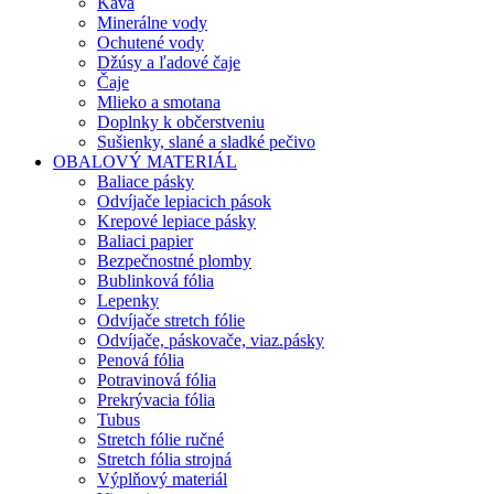
Káva
Minerálne vody
Ochutené vody
Džúsy a ľadové čaje
Čaje
Mlieko a smotana
Doplnky k občerstveniu
Sušienky, slané a sladké pečivo
OBALOVÝ MATERIÁL
Baliace pásky
Odvíjače lepiacich pások
Krepové lepiace pásky
Baliaci papier
Bezpečnostné plomby
Bublinková fólia
Lepenky
Odvíjače stretch fólie
Odvíjače, páskovače, viaz.pásky
Penová fólia
Potravinová fólia
Prekrývacia fólia
Tubus
Stretch fólie ručné
Stretch fólia strojná
Výplňový materiál