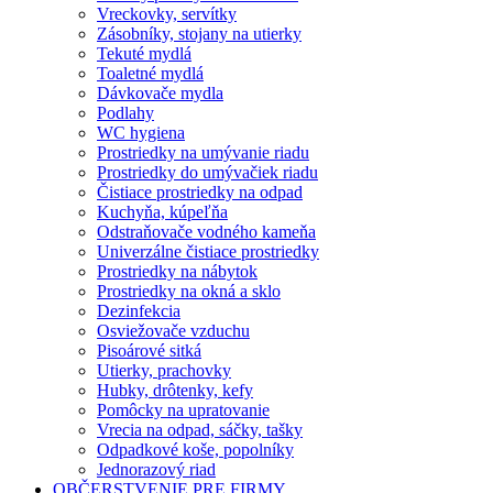
Vreckovky, servítky
Zásobníky, stojany na utierky
Tekuté mydlá
Toaletné mydlá
Dávkovače mydla
Podlahy
WC hygiena
Prostriedky na umývanie riadu
Prostriedky do umývačiek riadu
Čistiace prostriedky na odpad
Kuchyňa, kúpeľňa
Odstraňovače vodného kameňa
Univerzálne čistiace prostriedky
Prostriedky na nábytok
Prostriedky na okná a sklo
Dezinfekcia
Osviežovače vzduchu
Pisoárové sitká
Utierky, prachovky
Hubky, drôtenky, kefy
Pomôcky na upratovanie
Vrecia na odpad, sáčky, tašky
Odpadkové koše, popolníky
Jednorazový riad
OBČERSTVENIE PRE FIRMY