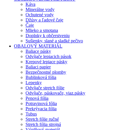
Káva
Minerálne vody
Ochutené vody
Džúsy a ľadové čaje
Čaje
Mlieko a smotana
Doplnky k občerstveniu
Sušienky, slané a sladké pečivo
OBALOVÝ MATERIÁL
Baliace pásky
Odvíjače lepiacich pások
Krepové lepiace pásky
Baliaci papier
Bezpečnostné plomby
Bublinková fólia
Lepenky
Odvíjače stretch fólie
Odvíjače, páskovače, viaz.pásky
Penová fólia
Potravinová fólia
Prekrývacia fólia
Tubus
Stretch fólie ručné
Stretch fólia strojná
Výplňový materiál