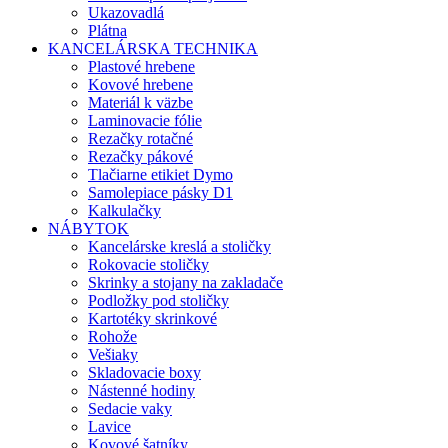
Ukazovadlá
Plátna
KANCELÁRSKA TECHNIKA
Plastové hrebene
Kovové hrebene
Materiál k väzbe
Laminovacie fólie
Rezačky rotačné
Rezačky pákové
Tlačiarne etikiet Dymo
Samolepiace pásky D1
Kalkulačky
NÁBYTOK
Kancelárske kreslá a stoličky
Rokovacie stoličky
Skrinky a stojany na zakladače
Podložky pod stoličky
Kartotéky skrinkové
Rohože
Vešiaky
Skladovacie boxy
Nástenné hodiny
Sedacie vaky
Lavice
Kovové šatníky