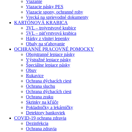
Viazanie
Viazacie pásky PES
Viazacie spony, ochranné rohy
Vrecká na sprievodné dokumenty
KARTÓNOVÁ KRABICA
3VL – trojvrstvové krabice
5VL – päťvrstvová krabica
Hárky z vlnitej lepenky
Obaly na sťahovanie
OCHRANNÉ PRACOVNÉ POMOCKY
Obojstranné lepiace pásky
Výstražné lepiace pásky
Špeciálne lepiace pásky
Obuv
Rukavice
Ochrana dýchacích ciest
Ochrana sluchu
Ochrana dýchacích ciest
Ochrana zraku
Skrinky na kľúče
Pokladničky a lekárničky
Detektory bankoviek
COVID-19 ochrana zdravia
Dezinfekcia
Ochrana zdravia