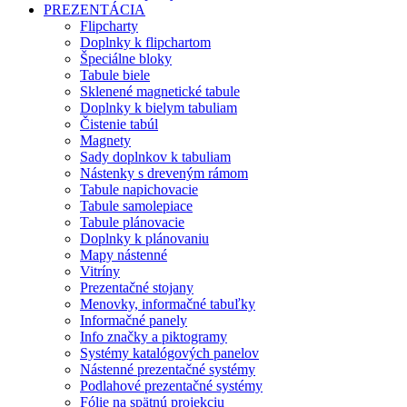
PREZENTÁCIA
Flipcharty
Doplnky k flipchartom
Špeciálne bloky
Tabule biele
Sklenené magnetické tabule
Doplnky k bielym tabuliam
Čistenie tabúl
Magnety
Sady doplnkov k tabuliam
Nástenky s dreveným rámom
Tabule napichovacie
Tabule samolepiace
Tabule plánovacie
Doplnky k plánovaniu
Mapy nástenné
Vitríny
Prezentačné stojany
Menovky, informačné tabuľky
Informačné panely
Info značky a piktogramy
Systémy katalógových panelov
Nástenné prezentačné systémy
Podlahové prezentačné systémy
Fólie na spätnú projekciu