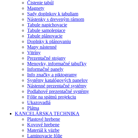
Čistenie tabúl
Magnety
Sady doplnkov k tabuliam
Nástenky s dreveným rámom
Tabule napichovacie
Tabule samolepiace
Tabule plánovacie
Doplnky k plánovaniu
Mapy nástenné
Vitríny
Prezentačné stojany
Menovky, informačné tabuľky
Informačné panely
Info značky a piktogramy
Systémy katalógových panelov
Nástenné prezentačné systémy
Podlahové prezentačné systémy
Fólie na spätnú projekciu
Ukazovadlá
Plátna
KANCELÁRSKA TECHNIKA
Plastové hrebene
Kovové hrebene
Materiál k väzbe
Laminovacie fólie