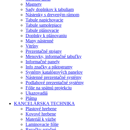
Magnety
Sady doplnkov k tabuliam
Nástenky s dreveným rámom
Tabule napichovacie
Tabule samolepiace
Tabule plánovacie
Doplnky k plánovaniu
Mapy nástenné
Vitríny
Prezentačné stojany
Menovky, informačné tabuľky
Informačné panely
Info značky a piktogramy
Systémy katalógových panelov
Nástenné prezentačné systémy
Podlahové prezentačné systémy
Fólie na spätnú projekciu
Ukazovadlá
Plátna
KANCELÁRSKA TECHNIKA
Plastové hrebene
Kovové hrebene
Materiál k väzbe
Laminovacie fólie
Rezačky rotačné