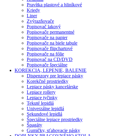
Pravítka plastové a hliníkové
Kriedy
Liner
Zvýrazňovače
Popisovač lakový
Popisovače permanentné
Popisovače na papier
Popisovače na biele tabule
Popisovače flipchartové
Popisovače na fólie
Popisovač na CD/DVD
Popisovače špeciálne
KOREKCIA, LEPENIE, BALENIE
Dispenzory pre lepiace pásky
Korekčné prostriedky
Lepiace pásky kancelárske
Lepiace rollery
Lepiace tyčinky
Tekuté lepidlá
Univerzálne lepidlá
Sekundové lepidlá
Špeciálne lepiace prostriedky
Špagáty
Gumičky, sťahovacie pásky
DOPLNKY PRACOVNÉHO STOLA