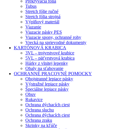
Prekrývacia fólia
Tubus
Stretch fólie ručné
Stretch fólia strojná
Výplňový materiál
Viazanie
Viazacie pásky PES
Viazacie spony, ochranné rohy
Vrecká na sprievodné dokumenty
KARTÓNOVÁ KRABICA
3VL – trojvrstvové krabice
5VL – päťvrstvová krabica
Hárky z vlnitej lepenky
Obaly na sťahovanie
OCHRANNÉ PRACOVNÉ POMOCKY
Obojstranné lepiace pásky
Výstražné lepiace pásky
Špeciálne lepiace pásky
Obuv
Rukavice
Ochrana dýchacích ciest
Ochrana sluchu
Ochrana dýchacích ciest
Ochrana zraku
Skrinky na kľúče