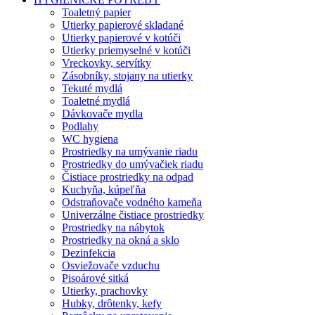
Toaletný papier
Utierky papierové skladané
Utierky papierové v kotúči
Utierky priemyselné v kotúči
Vreckovky, servítky
Zásobníky, stojany na utierky
Tekuté mydlá
Toaletné mydlá
Dávkovače mydla
Podlahy
WC hygiena
Prostriedky na umývanie riadu
Prostriedky do umývačiek riadu
Čistiace prostriedky na odpad
Kuchyňa, kúpeľňa
Odstraňovače vodného kameňa
Univerzálne čistiace prostriedky
Prostriedky na nábytok
Prostriedky na okná a sklo
Dezinfekcia
Osviežovače vzduchu
Pisoárové sitká
Utierky, prachovky
Hubky, drôtenky, kefy