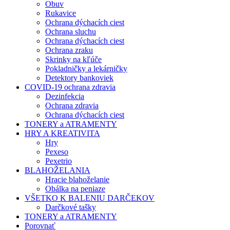
Obuv
Rukavice
Ochrana dýchacích ciest
Ochrana sluchu
Ochrana dýchacích ciest
Ochrana zraku
Skrinky na kľúče
Pokladničky a lekárničky
Detektory bankoviek
COVID-19 ochrana zdravia
Dezinfekcia
Ochrana zdravia
Ochrana dýchacích ciest
TONERY a ATRAMENTY
HRY A KREATIVITA
Hry
Pexeso
Pexetrio
BLAHOŽELANIA
Hracie blahoželanie
Obálka na peniaze
VŠETKO K BALENIU DARČEKOV
Darčkové tašky
TONERY a ATRAMENTY
Porovnať