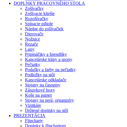
DOPLNKY PRACOVNÉHO STOLA
Zošívačky
Zošívacie kliešte
Rozošívačky
Spínacie pištole
Náplne do zošívačiek
Dierovače
Nožnice
Rezače
Lupy
Pripináčiky a špendlíky
Kancelárske klipy a spony
Pečiatky
Podušky a farby na pečiatky
Podložky na stôl
Kancelárske odkladače
Stojany na časopisy
Zásuvkové boxy
Koše na papier
Stojany na perá, organizéry
Vizitkáre
Drôtené doplnky na stôl
PREZENTÁCIA
Flipcharty
Doplnky k flipchartom