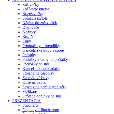
Zošívačky
Zošívacie kliešte
Rozošívačky
Spínacie pištole
Náplne do zošívačiek
Dierovače
Nožnice
Rezače
Lupy
Pripináčiky a špendlíky
Kancelárske klipy a spony
Pečiatky
Podušky a farby na pečiatky
Podložky na stôl
Kancelárske odkladače
Stojany na časopisy
Zásuvkové boxy
Koše na papier
Stojany na perá, organizéry
Vizitkáre
Drôtené doplnky na stôl
PREZENTÁCIA
Flipcharty
Doplnky k flipchartom