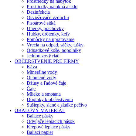
Prostriedky na nábytok
Prostriedky na okná a sklo
Dezinfekcia
Osviežovače vzduchu
Pisoárové sitká
Utierky, prachovky
Hubky, drôtenky, kefy
Pomôcky na upratovanie
Vrecia na odpad, sáčky, tašky
Odpadkové koše, popolníky
Jednorazový riad
OBČERSTVENIE PRE FIRMY
Káva
Minerálne vody
Ochutené vody
Džúsy a ľadové čaje
Čaje
Mlieko a smotana
Doplnky k občerstveniu
Sušienky, slané a sladké pečivo
OBALOVÝ MATERIÁL
Baliace pásky
Odvíjače lepiacich pások
Krepové lepiace pásky
Baliaci papier