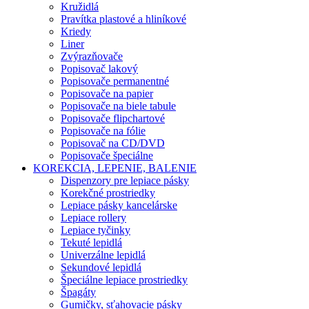
Kružidlá
Pravítka plastové a hliníkové
Kriedy
Liner
Zvýrazňovače
Popisovač lakový
Popisovače permanentné
Popisovače na papier
Popisovače na biele tabule
Popisovače flipchartové
Popisovače na fólie
Popisovač na CD/DVD
Popisovače špeciálne
KOREKCIA, LEPENIE, BALENIE
Dispenzory pre lepiace pásky
Korekčné prostriedky
Lepiace pásky kancelárske
Lepiace rollery
Lepiace tyčinky
Tekuté lepidlá
Univerzálne lepidlá
Sekundové lepidlá
Špeciálne lepiace prostriedky
Špagáty
Gumičky, sťahovacie pásky