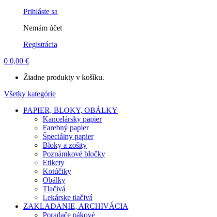
Account
Prihláste sa
Nemám účet
Registrácia
0
0,00
€
Žiadne produkty v košíku.
Všetky kategórie
PAPIER, BLOKY, OBÁLKY
Kancelársky papier
Farebný papier
Špeciálny papier
Bloky a zošity
Poznámkové bločky
Etikety
Kotúčiky
Obálky
Tlačivá
Lekárske tlačivá
ZAKLADANIE, ARCHIVÁCIA
Poradače pákové