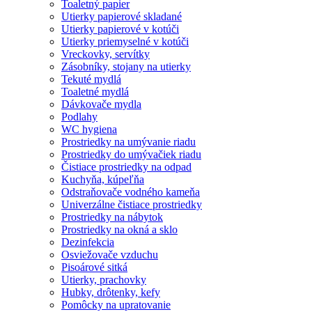
Toaletný papier
Utierky papierové skladané
Utierky papierové v kotúči
Utierky priemyselné v kotúči
Vreckovky, servítky
Zásobníky, stojany na utierky
Tekuté mydlá
Toaletné mydlá
Dávkovače mydla
Podlahy
WC hygiena
Prostriedky na umývanie riadu
Prostriedky do umývačiek riadu
Čistiace prostriedky na odpad
Kuchyňa, kúpeľňa
Odstraňovače vodného kameňa
Univerzálne čistiace prostriedky
Prostriedky na nábytok
Prostriedky na okná a sklo
Dezinfekcia
Osviežovače vzduchu
Pisoárové sitká
Utierky, prachovky
Hubky, drôtenky, kefy
Pomôcky na upratovanie