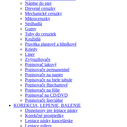
Náplne do pier
Drevené ceruzky
Mechanické ceruzky
Mikroceruzky
Strúhadlá
Gumy
Tuhy do ceruziek
Kružidlá
Pravítka plastové a hliníkové
Kriedy
Liner
Zvýrazňovače
Popisovač lakový
Popisovače permanentné
Popisovače na papier
Popisovače na biele tabule
Popisovače flipchartové
Popisovače na fólie
Popisovač na CD/DVD
Popisovače špeciálne
KOREKCIA, LEPENIE, BALENIE
Dispenzory pre lepiace pásky
Korekčné prostriedky
Lepiace pásky kancelárske
Lepiace rollery