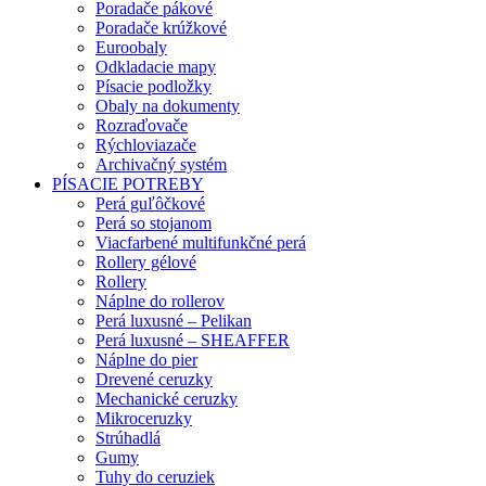
Poradače pákové
Poradače krúžkové
Euroobaly
Odkladacie mapy
Písacie podložky
Obaly na dokumenty
Rozraďovače
Rýchloviazače
Archivačný systém
PÍSACIE POTREBY
Perá guľôčkové
Perá so stojanom
Viacfarbené multifunkčné perá
Rollery gélové
Rollery
Náplne do rollerov
Perá luxusné – Pelikan
Perá luxusné – SHEAFFER
Náplne do pier
Drevené ceruzky
Mechanické ceruzky
Mikroceruzky
Strúhadlá
Gumy
Tuhy do ceruziek