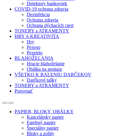
Detektory bankoviek
COVID-19 ochrana zdravia
Dezinfekcia
Ochrana zdravia
Ochrana dýchacích ciest
TONERY a ATRAMENTY
HRY A KREATIVITA
Hry
Pexeso
Pexetrio
BLAHOŽELANIA
Hracie blahoželanie
Obálka na peniaze
VŠETKO K BALENIU DARČEKOV
Darčkové tašky
TONERY a ATRAMENTY
Porovnať
Open
Close
PAPIER, BLOKY, OBÁLKY
Kancelársky papier
Farebný papier
Špeciálny papier
Bloky a zošity