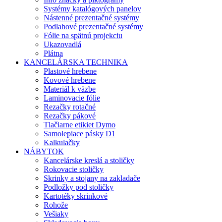
Systémy katalógových panelov
Nástenné prezentačné systémy
Podlahové prezentačné systémy
Fólie na spätnú projekciu
Ukazovadlá
Plátna
KANCELÁRSKA TECHNIKA
Plastové hrebene
Kovové hrebene
Materiál k väzbe
Laminovacie fólie
Rezačky rotačné
Rezačky pákové
Tlačiarne etikiet Dymo
Samolepiace pásky D1
Kalkulačky
NÁBYTOK
Kancelárske kreslá a stoličky
Rokovacie stoličky
Skrinky a stojany na zakladače
Podložky pod stoličky
Kartotéky skrinkové
Rohože
Vešiaky