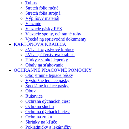
Tubus
Stretch fólie ručné
Stretch fólia strojná
Výplňový materiál
Viazanie
Viazacie pásky PES
Viazacie spony, ochranné rohy
Vrecká na sprievodné dokumenty
KARTÓNOVÁ KRABICA
3VL – trojvrstvové krabice
5VL – päťvrstvová krabica
Hárky z vlnitej lepenky
Obaly na sťahovanie
OCHRANNÉ PRACOVNÉ POMOCKY
Obojstranné lepiace pásky
Výstražné lepiace pásky
Špeciálne lepiace pásky
Obuv
Rukavice
Ochrana dýchacích ciest
Ochrana sluchu
Ochrana dýchacích ciest
Ochrana zraku
Skrinky na kľúče
Pokladničky a lekárničky