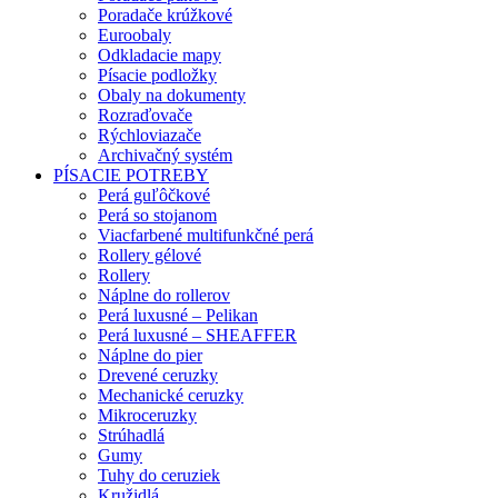
Poradače krúžkové
Euroobaly
Odkladacie mapy
Písacie podložky
Obaly na dokumenty
Rozraďovače
Rýchloviazače
Archivačný systém
PÍSACIE POTREBY
Perá guľôčkové
Perá so stojanom
Viacfarbené multifunkčné perá
Rollery gélové
Rollery
Náplne do rollerov
Perá luxusné – Pelikan
Perá luxusné – SHEAFFER
Náplne do pier
Drevené ceruzky
Mechanické ceruzky
Mikroceruzky
Strúhadlá
Gumy
Tuhy do ceruziek
Kružidlá