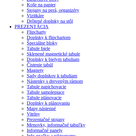
Koše na papier
Stojany na perá, organizéry
Vizitkáre
Drôtené doplnky na stôl
PREZENTÁCIA
Flipcharty
Doplnky k flipchartom
Špeciálne bloky
Tabule biele
Sklenené magnetické tabule
Doplnky k bielym tabuliam
Čistenie tabúl
Magnety
Sady doplnkov k tabuliam
Nástenky s dreveným rámom
Tabule napichovacie
Tabule samolepiace
Tabule plánovacie
Doplnky k plánovaniu
Mapy nástenné
Vitríny
Prezentačné stojany
Menovky, informačné tabuľky
Informačné panely
Info značky a piktogramy