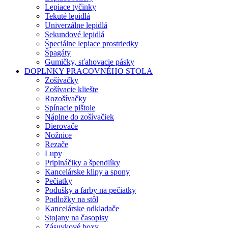
Lepiace tyčinky
Tekuté lepidlá
Univerzálne lepidlá
Sekundové lepidlá
Špeciálne lepiace prostriedky
Špagáty
Gumičky, sťahovacie pásky
DOPLNKY PRACOVNÉHO STOLA
Zošívačky
Zošívacie kliešte
Rozošívačky
Spínacie pištole
Náplne do zošívačiek
Dierovače
Nožnice
Rezače
Lupy
Pripináčiky a špendlíky
Kancelárske klipy a spony
Pečiatky
Podušky a farby na pečiatky
Podložky na stôl
Kancelárske odkladače
Stojany na časopisy
Zásuvkové boxy