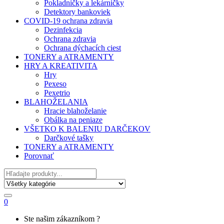
Pokladničky a lekárničky
Detektory bankoviek
COVID-19 ochrana zdravia
Dezinfekcia
Ochrana zdravia
Ochrana dýchacích ciest
TONERY a ATRAMENTY
HRY A KREATIVITA
Hry
Pexeso
Pexetrio
BLAHOŽELANIA
Hracie blahoželanie
Obálka na peniaze
VŠETKO K BALENIU DARČEKOV
Darčkové tašky
TONERY a ATRAMENTY
Porovnať
Hľadať
0
My
Ste našim zákazníkom ?