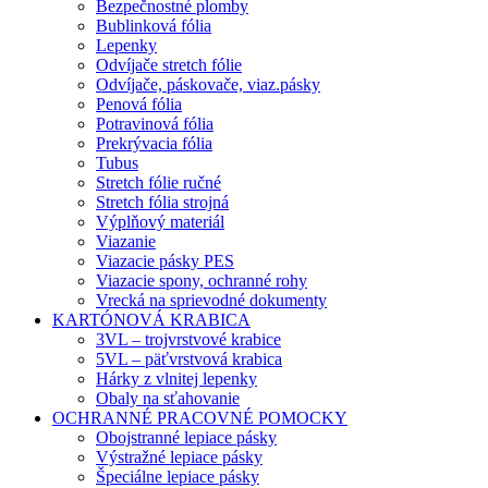
Bezpečnostné plomby
Bublinková fólia
Lepenky
Odvíjače stretch fólie
Odvíjače, páskovače, viaz.pásky
Penová fólia
Potravinová fólia
Prekrývacia fólia
Tubus
Stretch fólie ručné
Stretch fólia strojná
Výplňový materiál
Viazanie
Viazacie pásky PES
Viazacie spony, ochranné rohy
Vrecká na sprievodné dokumenty
KARTÓNOVÁ KRABICA
3VL – trojvrstvové krabice
5VL – päťvrstvová krabica
Hárky z vlnitej lepenky
Obaly na sťahovanie
OCHRANNÉ PRACOVNÉ POMOCKY
Obojstranné lepiace pásky
Výstražné lepiace pásky
Špeciálne lepiace pásky