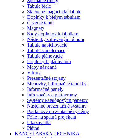
Špeciálne bloky
Tabule biele
Sklenené magnetické tabule
Doplnky k bielym tabuliam
Čistenie tabúl
Magnety
Sady doplnkov k tabuliam
Nástenky s dreveným rámom
Tabule napichovacie
Tabule samolepiace
Tabule plánovacie
Doplnky k plánovaniu
Mapy nástenné
Vitríny
Prezentačné stojany
Menovky, informačné tabuľky
Informačné panely
Info značky a piktogramy
Systémy katalógových panelov
Nástenné prezentačné systémy
Podlahové prezentačné systémy
Fólie na spätnú projekciu
Ukazovadlá
Plátna
KANCELÁRSKA TECHNIKA