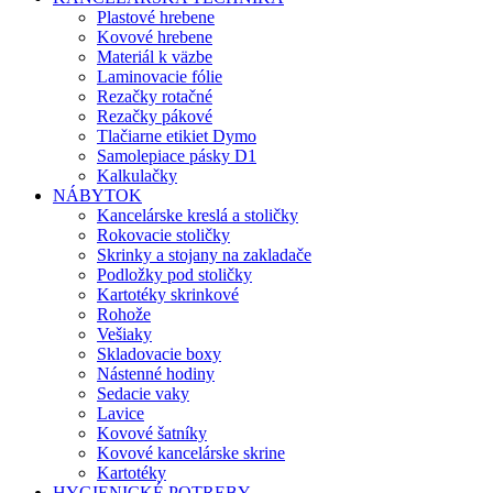
Plastové hrebene
Kovové hrebene
Materiál k väzbe
Laminovacie fólie
Rezačky rotačné
Rezačky pákové
Tlačiarne etikiet Dymo
Samolepiace pásky D1
Kalkulačky
NÁBYTOK
Kancelárske kreslá a stoličky
Rokovacie stoličky
Skrinky a stojany na zakladače
Podložky pod stoličky
Kartotéky skrinkové
Rohože
Vešiaky
Skladovacie boxy
Nástenné hodiny
Sedacie vaky
Lavice
Kovové šatníky
Kovové kancelárske skrine
Kartotéky
HYGIENICKÉ POTREBY