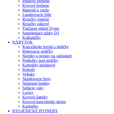
Plastové hrebene
Kovové hrebene
Materiál k väzbe
Laminovacie fólie
Rezačky rotačné
Rezačky pákové
Tlačiarne etikiet Dymo
Samolepiace pásky D1
Kalkulačky
NÁBYTOK
Kancelárske kreslá a stoličky
Rokovacie stoličky
Skrinky a stojany na zakladače
Podložky pod stoličky
Kartotéky skrinkové
Rohože
Vešiaky
Skladovacie boxy
Nástenné hodiny
Sedacie vaky
Lavice
Kovové šatníky
Kovové kancelárske skrine
Kartotéky
HYGIENICKÉ POTREBY