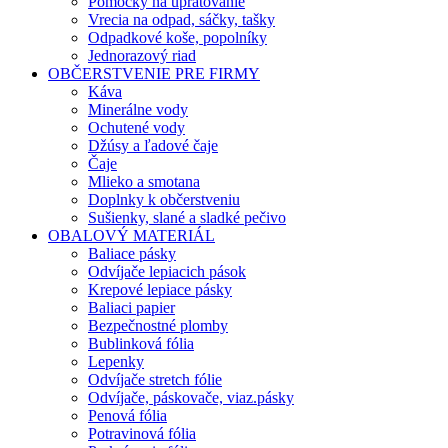
Pomôcky na upratovanie
Vrecia na odpad, sáčky, tašky
Odpadkové koše, popolníky
Jednorazový riad
OBČERSTVENIE PRE FIRMY
Káva
Minerálne vody
Ochutené vody
Džúsy a ľadové čaje
Čaje
Mlieko a smotana
Doplnky k občerstveniu
Sušienky, slané a sladké pečivo
OBALOVÝ MATERIÁL
Baliace pásky
Odvíjače lepiacich pások
Krepové lepiace pásky
Baliaci papier
Bezpečnostné plomby
Bublinková fólia
Lepenky
Odvíjače stretch fólie
Odvíjače, páskovače, viaz.pásky
Penová fólia
Potravinová fólia