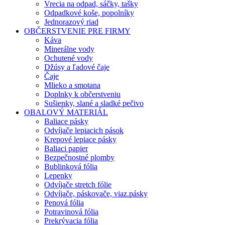
Vrecia na odpad, sáčky, tašky
Odpadkové koše, popolníky
Jednorazový riad
OBČERSTVENIE PRE FIRMY
Káva
Minerálne vody
Ochutené vody
Džúsy a ľadové čaje
Čaje
Mlieko a smotana
Doplnky k občerstveniu
Sušienky, slané a sladké pečivo
OBALOVÝ MATERIÁL
Baliace pásky
Odvíjače lepiacich pások
Krepové lepiace pásky
Baliaci papier
Bezpečnostné plomby
Bublinková fólia
Lepenky
Odvíjače stretch fólie
Odvíjače, páskovače, viaz.pásky
Penová fólia
Potravinová fólia
Prekrývacia fólia