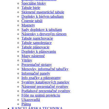
Špeciálne bloky
Tabule biele
Sklenené magnetické tabule
Doplnky k bielym tabuliam
Čistenie tabúl
Magnety
Sady doplnkov k tabuliam
Nástenky s dreveným rámom
Tabule napichovacie
Tabule samolepiace
Tabule plánovacie
Doplnky k plánovaniu
Mapy nástenné
Vitríny
Prezentačné stojany
Menovky, informačné tabuľky
Informačné panely
Info značky a piktogramy
Systémy katalógových panelov
Nástenné prezentačné systémy
Podlahové prezentačné systémy
Fólie na spätnú projekciu
Ukazovadlá
Plátna
KANCELÁRSKA TECHNIKA