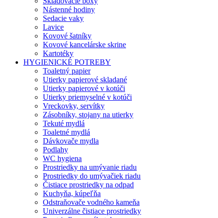
Skladovacie boxy
Nástenné hodiny
Sedacie vaky
Lavice
Kovové šatníky
Kovové kancelárske skrine
Kartotéky
HYGIENICKÉ POTREBY
Toaletný papier
Utierky papierové skladané
Utierky papierové v kotúči
Utierky priemyselné v kotúči
Vreckovky, servítky
Zásobníky, stojany na utierky
Tekuté mydlá
Toaletné mydlá
Dávkovače mydla
Podlahy
WC hygiena
Prostriedky na umývanie riadu
Prostriedky do umývačiek riadu
Čistiace prostriedky na odpad
Kuchyňa, kúpeľňa
Odstraňovače vodného kameňa
Univerzálne čistiace prostriedky