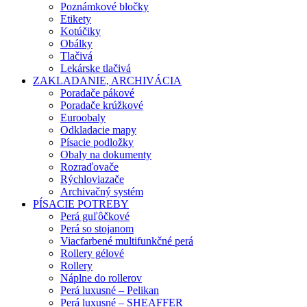
Poznámkové bločky
Etikety
Kotúčiky
Obálky
Tlačivá
Lekárske tlačivá
ZAKLADANIE, ARCHIVÁCIA
Poradače pákové
Poradače krúžkové
Euroobaly
Odkladacie mapy
Písacie podložky
Obaly na dokumenty
Rozraďovače
Rýchloviazače
Archivačný systém
PÍSACIE POTREBY
Perá guľôčkové
Perá so stojanom
Viacfarbené multifunkčné perá
Rollery gélové
Rollery
Náplne do rollerov
Perá luxusné – Pelikan
Perá luxusné – SHEAFFER