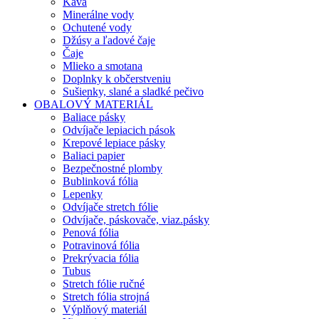
Káva
Minerálne vody
Ochutené vody
Džúsy a ľadové čaje
Čaje
Mlieko a smotana
Doplnky k občerstveniu
Sušienky, slané a sladké pečivo
OBALOVÝ MATERIÁL
Baliace pásky
Odvíjače lepiacich pások
Krepové lepiace pásky
Baliaci papier
Bezpečnostné plomby
Bublinková fólia
Lepenky
Odvíjače stretch fólie
Odvíjače, páskovače, viaz.pásky
Penová fólia
Potravinová fólia
Prekrývacia fólia
Tubus
Stretch fólie ručné
Stretch fólia strojná
Výplňový materiál