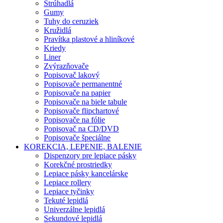
Strúhadlá
Gumy
Tuhy do ceruziek
Kružidlá
Pravítka plastové a hliníkové
Kriedy
Liner
Zvýrazňovače
Popisovač lakový
Popisovače permanentné
Popisovače na papier
Popisovače na biele tabule
Popisovače flipchartové
Popisovače na fólie
Popisovač na CD/DVD
Popisovače špeciálne
KOREKCIA, LEPENIE, BALENIE
Dispenzory pre lepiace pásky
Korekčné prostriedky
Lepiace pásky kancelárske
Lepiace rollery
Lepiace tyčinky
Tekuté lepidlá
Univerzálne lepidlá
Sekundové lepidlá