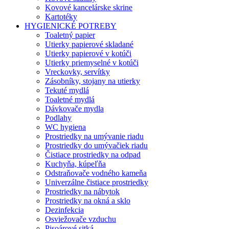
Kovové kancelárske skrine
Kartotéky
HYGIENICKÉ POTREBY
Toaletný papier
Utierky papierové skladané
Utierky papierové v kotúči
Utierky priemyselné v kotúči
Vreckovky, servítky
Zásobníky, stojany na utierky
Tekuté mydlá
Toaletné mydlá
Dávkovače mydla
Podlahy
WC hygiena
Prostriedky na umývanie riadu
Prostriedky do umývačiek riadu
Čistiace prostriedky na odpad
Kuchyňa, kúpeľňa
Odstraňovače vodného kameňa
Univerzálne čistiace prostriedky
Prostriedky na nábytok
Prostriedky na okná a sklo
Dezinfekcia
Osviežovače vzduchu
Pisoárové sitká