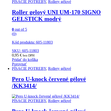
PÍSACIE POTREBY
,
Rollery gélové
Roller gelový UNI UM-170 SIGNO
GELSTICK modrý
0
out of 5
(0)
Kód produktu: 605-11803
SKU: 605-11803
0,95
€
bez DPH
Pridať do košíka
Porovnať
PÍSACIE POTREBY
,
Rollery gélové
Pero U-knock červené gélové
/KK3414/
PÍSACIE POTREBY
,
Rollery gélové