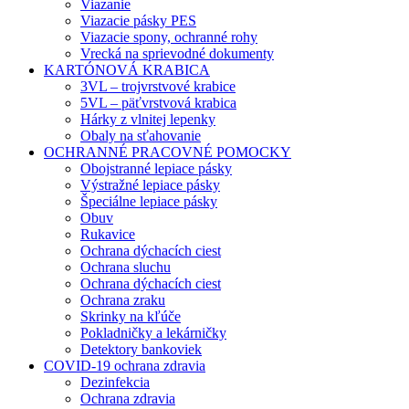
Viazanie
Viazacie pásky PES
Viazacie spony, ochranné rohy
Vrecká na sprievodné dokumenty
KARTÓNOVÁ KRABICA
3VL – trojvrstvové krabice
5VL – päťvrstvová krabica
Hárky z vlnitej lepenky
Obaly na sťahovanie
OCHRANNÉ PRACOVNÉ POMOCKY
Obojstranné lepiace pásky
Výstražné lepiace pásky
Špeciálne lepiace pásky
Obuv
Rukavice
Ochrana dýchacích ciest
Ochrana sluchu
Ochrana dýchacích ciest
Ochrana zraku
Skrinky na kľúče
Pokladničky a lekárničky
Detektory bankoviek
COVID-19 ochrana zdravia
Dezinfekcia
Ochrana zdravia