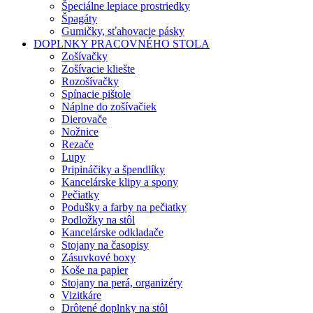
Špeciálne lepiace prostriedky
Špagáty
Gumičky, sťahovacie pásky
DOPLNKY PRACOVNÉHO STOLA
Zošívačky
Zošívacie kliešte
Rozošívačky
Spínacie pištole
Náplne do zošívačiek
Dierovače
Nožnice
Rezače
Lupy
Pripináčiky a špendlíky
Kancelárske klipy a spony
Pečiatky
Podušky a farby na pečiatky
Podložky na stôl
Kancelárske odkladače
Stojany na časopisy
Zásuvkové boxy
Koše na papier
Stojany na perá, organizéry
Vizitkáre
Drôtené doplnky na stôl