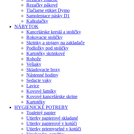
Rezačky pákové
Tlačiarne etikiet Dymo
Samolepiace pásky D1
Kalkulačky
NÁBYTOK
Kancelárske kreslá a stoličky
Rokovacie stoličky
Skrinky a stojany na zakladače
Podložky pod stoličky
Kartotéky skrinkové
Rohože
Vešiaky
Skladovacie boxy
Nástenné hodiny
Sedacie vaky
Lavice
Kovové šatníky
Kovové kancelárske skrine
Kartotéky
HYGIENICKÉ POTREBY
Toaletný papier
Utierky papierové skladané
Utierky papierové v kotúči
Utierky priemyselné v kotúči