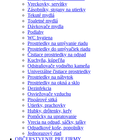
Vreckovky, servítky
Zásobníky, stojany na utierky
Tekuté mydlá
Toaletné mydlá
Dávkovače mydla
Podlahy
WC hygiena
Prostriedky na umývanie riadu
Prostriedky do umývačiek riadu
Čistiace prostriedky na odpad
Kuchyňa, kúpeľňa
Odstraňovače vodného kameňa
Univerzálne čistiace prostriedky
Prostriedky na nábytok
Prostriedky na okná a sklo
Dezinfekcia
Osviežovače vzduchu
Pisoárové sitká
Utierky, prachovky
Hubky, drôtenky, kefy
Pomôcky na upratovanie
Vrecia na odpad, sáčky, tašky
Odpadkové koše, popolníky
Jednorazový riad
OBČERSTVENIE PRE FIRMY