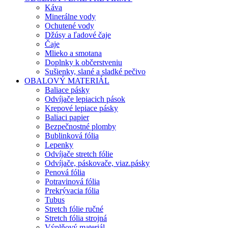
Káva
Minerálne vody
Ochutené vody
Džúsy a ľadové čaje
Čaje
Mlieko a smotana
Doplnky k občerstveniu
Sušienky, slané a sladké pečivo
OBALOVÝ MATERIÁL
Baliace pásky
Odvíjače lepiacich pások
Krepové lepiace pásky
Baliaci papier
Bezpečnostné plomby
Bublinková fólia
Lepenky
Odvíjače stretch fólie
Odvíjače, páskovače, viaz.pásky
Penová fólia
Potravinová fólia
Prekrývacia fólia
Tubus
Stretch fólie ručné
Stretch fólia strojná
Výplňový materiál