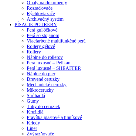
Obaly na dokumenty
Rozraďovače
Rýchloviazače
Archivačný systém
PÍSACIE POTREBY
Perá guľôčkové
Perá so stojanom
Viacfarbené multifunkčné perá
Rollery gélové
Rollery
Náplne do rollerov
Perá luxusné – Pelikan
Perá luxusné – SHEAFFER
Náplne do pier
Drevené ceruzky
Mechanické ceruzky
Mikroceruzky
Strúhadlá
Gumy
Tuhy do ceruziek
Kružidlá
Pravítka plastové a hliníkové
Kriedy
Liner
Zvýrazňovače