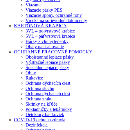
Viazanie
Viazacie pásky PES
Viazacie spony, ochranné rohy
Vrecká na sprievodné dokumenty
KARTÓNOVÁ KRABICA
3VL – trojvrstvové krabice
5VL – päťvrstvová krabica
Hárky z vlnitej lepenky
Obaly na sťahovanie
OCHRANNÉ PRACOVNÉ POMOCKY
Obojstranné lepiace pásky
Výstražné lepiace pásky
Špeciálne lepiace pásky
Obuv
Rukavice
Ochrana dýchacích ciest
Ochrana sluchu
Ochrana dýchacích ciest
Ochrana zraku
Skrinky na kľúče
Pokladničky a lekárničky
Detektory bankoviek
COVID-19 ochrana zdravia
Dezinfekcia