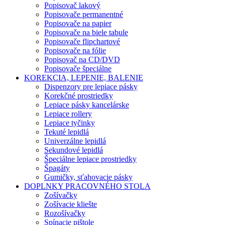
Popisovač lakový
Popisovače permanentné
Popisovače na papier
Popisovače na biele tabule
Popisovače flipchartové
Popisovače na fólie
Popisovač na CD/DVD
Popisovače špeciálne
KOREKCIA, LEPENIE, BALENIE
Dispenzory pre lepiace pásky
Korekčné prostriedky
Lepiace pásky kancelárske
Lepiace rollery
Lepiace tyčinky
Tekuté lepidlá
Univerzálne lepidlá
Sekundové lepidlá
Špeciálne lepiace prostriedky
Špagáty
Gumičky, sťahovacie pásky
DOPLNKY PRACOVNÉHO STOLA
Zošívačky
Zošívacie kliešte
Rozošívačky
Spínacie pištole