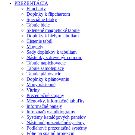
PREZENTÁCIA
Flipcharty
Doplnky k flipchartom
Špeciálne bloky
Tabule biele
Sklenené magnetické tabule
Doplnky k bielym tabuliam
Čistenie tabúl
Magnety
Sady doplnkov k tabuliam
Nástenky s dreveným rámom
Tabule napichovacie
Tabule samolepiace
Tabule plánovacie
Doplnky k plánovaniu
Mapy nástenné
Vitríny
Prezentačné stojany
Menovky, informačné tabuľky
Informačné panely
Info značky a piktogramy
Systémy katalógových panelov
Nástenné prezentačné systémy
Podlahové prezentačné systémy
Fólie na spätnú projekciu