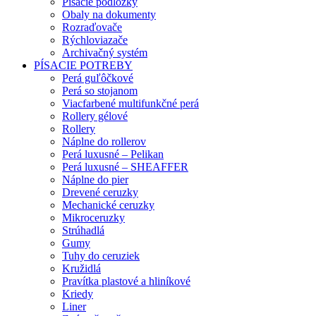
Písacie podložky
Obaly na dokumenty
Rozraďovače
Rýchloviazače
Archivačný systém
PÍSACIE POTREBY
Perá guľôčkové
Perá so stojanom
Viacfarbené multifunkčné perá
Rollery gélové
Rollery
Náplne do rollerov
Perá luxusné – Pelikan
Perá luxusné – SHEAFFER
Náplne do pier
Drevené ceruzky
Mechanické ceruzky
Mikroceruzky
Strúhadlá
Gumy
Tuhy do ceruziek
Kružidlá
Pravítka plastové a hliníkové
Kriedy
Liner