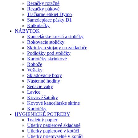
Rezačky rotačné
Rezačky pákové
Tlačiarne etikiet Dymo
Samolepiace pásky D1
Kalkulačky
NÁBYTOK
Kancelárske kreslá a stoličky
Rokovacie stoličky
Skrinky a stojany na zakladače
Podložky pod stoličky
Kartotéky skrinkové
Rohože
Vešiaky
Skladovacie boxy
Nástenné hodiny
Sedacie vaky
Lavice
Kovové šatníky
Kovové kancelárske skrine
Kartotéky
HYGIENICKÉ POTREBY
Toaletný papier
Utierky papierové skladané
Utierky papierové v kotúči
Utierky priemyselné v kotúči