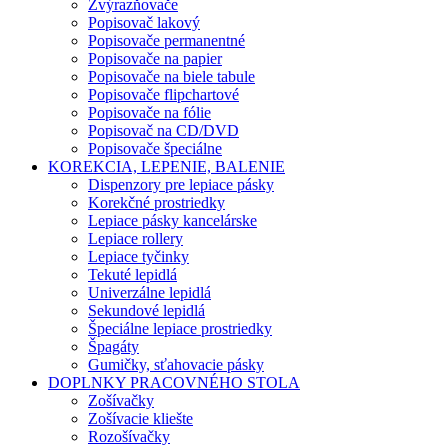
Zvýrazňovače
Popisovač lakový
Popisovače permanentné
Popisovače na papier
Popisovače na biele tabule
Popisovače flipchartové
Popisovače na fólie
Popisovač na CD/DVD
Popisovače špeciálne
KOREKCIA, LEPENIE, BALENIE
Dispenzory pre lepiace pásky
Korekčné prostriedky
Lepiace pásky kancelárske
Lepiace rollery
Lepiace tyčinky
Tekuté lepidlá
Univerzálne lepidlá
Sekundové lepidlá
Špeciálne lepiace prostriedky
Špagáty
Gumičky, sťahovacie pásky
DOPLNKY PRACOVNÉHO STOLA
Zošívačky
Zošívacie kliešte
Rozošívačky