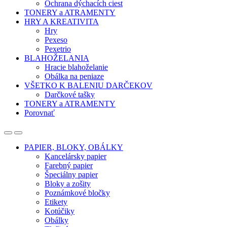
Ochrana dýchacích ciest
TONERY a ATRAMENTY
HRY A KREATIVITA
Hry
Pexeso
Pexetrio
BLAHOŽELANIA
Hracie blahoželanie
Obálka na peniaze
VŠETKO K BALENIU DARČEKOV
Darčkové tašky
TONERY a ATRAMENTY
Porovnať
Open
Close
PAPIER, BLOKY, OBÁLKY
Kancelársky papier
Farebný papier
Špeciálny papier
Bloky a zošity
Poznámkové bločky
Etikety
Kotúčiky
Obálky