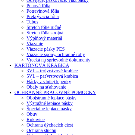
Odvíjače, páskovače, viaz.pásky
Penová fólia
Potravinová fólia
Prekrývacia fólia
Tubus
Stretch fólie ručné
Stretch fólia strojná
Výplňový materiál
Viazanie
Viazacie pásky PES
Viazacie spony, ochranné rohy
Vrecká na sprievodné dokumenty
KARTÓNOVÁ KRABICA
3VL – trojvrstvové krabice
5VL – päťvrstvová krabica
Hárky z vlnitej lepenky
Obaly na sťahovanie
OCHRANNÉ PRACOVNÉ POMOCKY
Obojstranné lepiace pásky
Výstražné lepiace pásky
Špeciálne lepiace pásky
Obuv
Rukavice
Ochrana dýchacích ciest
Ochrana sluchu