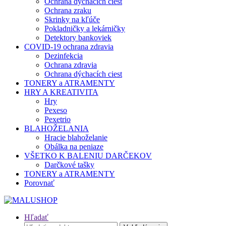
Ochrana dýchacích ciest
Ochrana zraku
Skrinky na kľúče
Pokladničky a lekárničky
Detektory bankoviek
COVID-19 ochrana zdravia
Dezinfekcia
Ochrana zdravia
Ochrana dýchacích ciest
TONERY a ATRAMENTY
HRY A KREATIVITA
Hry
Pexeso
Pexetrio
BLAHOŽELANIA
Hracie blahoželanie
Obálka na peniaze
VŠETKO K BALENIU DARČEKOV
Darčkové tašky
TONERY a ATRAMENTY
Porovnať
Hľadať
Hľadať: