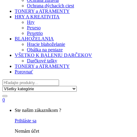
Ochrana zdravia
Ochrana dýchacích ciest
TONERY a ATRAMENTY
HRY A KREATIVITA
Hry
Pexeso
Pexetrio
BLAHOŽELANIA
Hracie blahoželanie
Obálka na peniaze
VŠETKO K BALENIU DARČEKOV
Darčkové tašky
TONERY a ATRAMENTY
Porovnať
Hľadať
0
My
Ste našim zákazníkom ?
Account
Prihláste sa
Nemám účet