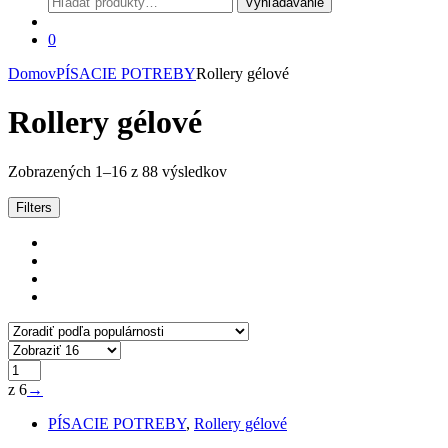
Vyhľadávanie
0
Domov
PÍSACIE POTREBY
Rollery gélové
Rollery gélové
Zoradené
Zobrazených 1–16 z 88 výsledkov
podľa
popularity
Filters
z 6
→
PÍSACIE POTREBY
,
Rollery gélové