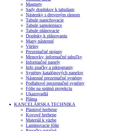
Magnety
Sady doplnkov k tabuliam
Nástenky s dreveným rámom
Tabule napichovacie
Tabule samolepiace
Tabule plánovacie
Doplnky k plánovaniu
Mapy nástenné
Vitríny
Prezentačné stojany
Menovky, informačné tabuľky
Informačné panely
Info značky a piktogramy
Systémy katalógových panelov
Nástenné prezentačné systémy
Podlahové prezentačné systémy
Fólie na spätnú projekciu
Ukazovadlá
Plátna
KANCELÁRSKA TECHNIKA
Plastové hrebene
Kovové hrebene
Materiál k väzbe
Laminovacie fólie
Rezačky rotačné