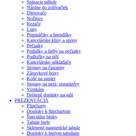
Spínacie pištole
Náplne do zošívačiek
Dierovače
Nožnice
Rezače
Lupy
Pripináčiky a špendlíky
Kancelárske klipy a spony
Pečiatky
Podušky a farby na pečiatky
Podložky na stôl
Kancelárske odkladače
Stojany na časopisy
Zásuvkové boxy
Koše na papier
Stojany na perá, organizéry
Vizitkáre
Drôtené doplnky na stôl
PREZENTÁCIA
Flipcharty
Doplnky k flipchartom
Špeciálne bloky
Tabule biele
Sklenené magnetické tabule
Doplnky k bielym tabuliam