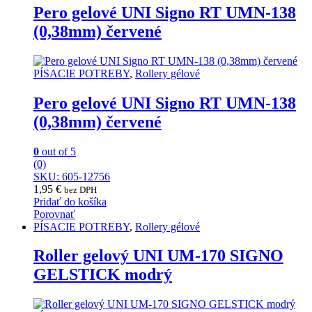
Pero gelové UNI Signo RT UMN-138
(0,38mm) červené
PÍSACIE POTREBY
,
Rollery gélové
Pero gelové UNI Signo RT UMN-138
(0,38mm) červené
0
out of 5
(0)
SKU: 605-12756
1,95
€
bez DPH
Pridať do košíka
Porovnať
PÍSACIE POTREBY
,
Rollery gélové
Roller gelový UNI UM-170 SIGNO
GELSTICK modrý