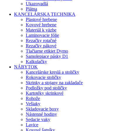
Ukazovadlá
Plátna
KANCELÁRSKA TECHNIKA
Plastové hrebene
Kovové hrebene
Materiál k väzbe
Laminovacie fólie
Rezačky rotačné
Rezačky pákové
Tlačiarne etikiet Dymo
Samolepiace pásky D1
Kalkulačky
NÁBYTOK
Kancelárske kreslá a stoličky
Rokovacie stoličky
Skrinky a stojany na zakladače
Podložky pod stoličky
Kartotéky skrinkové
Rohože
Vešiaky
Skladovacie boxy
Nástenné hodiny
Sedacie vaky
Lavice
Kovové šatníky