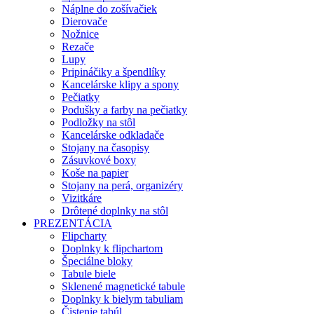
Náplne do zošívačiek
Dierovače
Nožnice
Rezače
Lupy
Pripináčiky a špendlíky
Kancelárske klipy a spony
Pečiatky
Podušky a farby na pečiatky
Podložky na stôl
Kancelárske odkladače
Stojany na časopisy
Zásuvkové boxy
Koše na papier
Stojany na perá, organizéry
Vizitkáre
Drôtené doplnky na stôl
PREZENTÁCIA
Flipcharty
Doplnky k flipchartom
Špeciálne bloky
Tabule biele
Sklenené magnetické tabule
Doplnky k bielym tabuliam
Čistenie tabúl