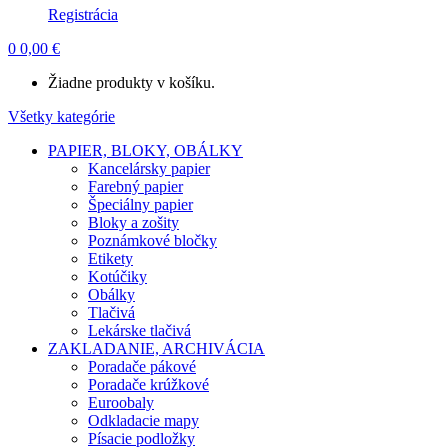
Registrácia
0
0,00
€
Žiadne produkty v košíku.
Všetky kategórie
PAPIER, BLOKY, OBÁLKY
Kancelársky papier
Farebný papier
Špeciálny papier
Bloky a zošity
Poznámkové bločky
Etikety
Kotúčiky
Obálky
Tlačivá
Lekárske tlačivá
ZAKLADANIE, ARCHIVÁCIA
Poradače pákové
Poradače krúžkové
Euroobaly
Odkladacie mapy
Písacie podložky