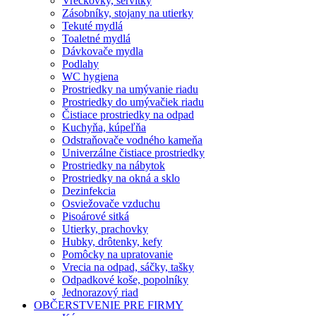
Vreckovky, servítky
Zásobníky, stojany na utierky
Tekuté mydlá
Toaletné mydlá
Dávkovače mydla
Podlahy
WC hygiena
Prostriedky na umývanie riadu
Prostriedky do umývačiek riadu
Čistiace prostriedky na odpad
Kuchyňa, kúpeľňa
Odstraňovače vodného kameňa
Univerzálne čistiace prostriedky
Prostriedky na nábytok
Prostriedky na okná a sklo
Dezinfekcia
Osviežovače vzduchu
Pisoárové sitká
Utierky, prachovky
Hubky, drôtenky, kefy
Pomôcky na upratovanie
Vrecia na odpad, sáčky, tašky
Odpadkové koše, popolníky
Jednorazový riad
OBČERSTVENIE PRE FIRMY