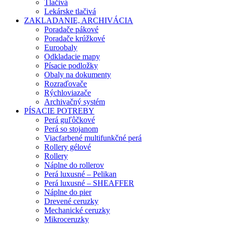
Tlačivá
Lekárske tlačivá
ZAKLADANIE, ARCHIVÁCIA
Poradače pákové
Poradače krúžkové
Euroobaly
Odkladacie mapy
Písacie podložky
Obaly na dokumenty
Rozraďovače
Rýchloviazače
Archivačný systém
PÍSACIE POTREBY
Perá guľôčkové
Perá so stojanom
Viacfarbené multifunkčné perá
Rollery gélové
Rollery
Náplne do rollerov
Perá luxusné – Pelikan
Perá luxusné – SHEAFFER
Náplne do pier
Drevené ceruzky
Mechanické ceruzky
Mikroceruzky