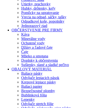
Utierky, prachovky
Hubky, drôtenky, kefy
Pomôcky na upratovanie
Vrecia na odpad, sáčky, tašky
Odpadkové koše, popolníky
Jednorazový riad
OBČERSTVENIE PRE FIRMY
Káva
Minerálne vody
Ochutené vody
Džúsy a ľadové čaje
Čaje
Mlieko a smotana
Doplnky k občerstveniu
Sušienky, slané a sladké pečivo
OBALOVÝ MATERIÁL
Baliace pásky
Odvíjače lepiacich pások
Krepové lepiace pásky
Baliaci papier
Bezpečnostné plomby
Bublinková fólia
Lepenky
Odvíjače stretch fólie