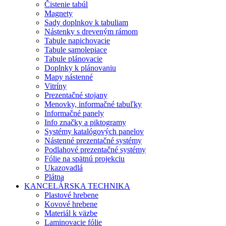
Čistenie tabúl
Magnety
Sady doplnkov k tabuliam
Nástenky s dreveným rámom
Tabule napichovacie
Tabule samolepiace
Tabule plánovacie
Doplnky k plánovaniu
Mapy nástenné
Vitríny
Prezentačné stojany
Menovky, informačné tabuľky
Informačné panely
Info značky a piktogramy
Systémy katalógových panelov
Nástenné prezentačné systémy
Podlahové prezentačné systémy
Fólie na spätnú projekciu
Ukazovadlá
Plátna
KANCELÁRSKA TECHNIKA
Plastové hrebene
Kovové hrebene
Materiál k väzbe
Laminovacie fólie