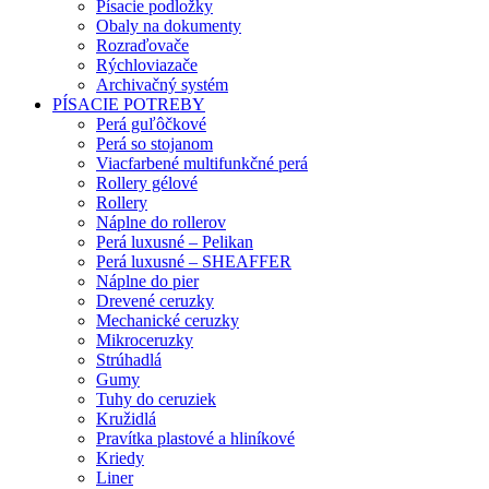
Písacie podložky
Obaly na dokumenty
Rozraďovače
Rýchloviazače
Archivačný systém
PÍSACIE POTREBY
Perá guľôčkové
Perá so stojanom
Viacfarbené multifunkčné perá
Rollery gélové
Rollery
Náplne do rollerov
Perá luxusné – Pelikan
Perá luxusné – SHEAFFER
Náplne do pier
Drevené ceruzky
Mechanické ceruzky
Mikroceruzky
Strúhadlá
Gumy
Tuhy do ceruziek
Kružidlá
Pravítka plastové a hliníkové
Kriedy
Liner