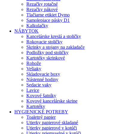
Rezačky rotačné
Rezačky pákové
Tlačiarne etikiet Dymo
Samolepiace pásky D1
Kalkulačky
NÁBYTOK
Kancelárske kreslá a stoličky
Rokovacie stoličky
Skrinky a stojany na zakladače
Podložky pod stoličky
Kartotéky skrinkové
Rohože
Vešiaky
Skladovacie boxy
Nástenné hodiny
Sedacie vaky
Lavice
Kovové šatníky
Kovové kancelárske skrine
Kartotéky
HYGIENICKÉ POTREBY
Toaletný papier
Utierky papierové skladané
Utierky papierové v kotúči
Utierky priemyselné v kotúči