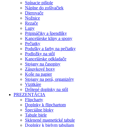
Spínacie pištole
Náplne do zošívačiek
Dierovače
Nožnice
Rezače
Lupy
Pripináčiky a špendlíky
Kancelárske klipy a spony
Pečiatky
Podušky a farby na pečiatky
Podložky na stôl
Kancelárske odkladače
Stojany na časopisy
Zásuvkové boxy
Koše na papier
Stojany na perá, organizéry
Vizitkáre
Drôtené doplnky na stôl
PREZENTÁCIA
Flipcharty
Doplnky k flipchartom
Špeciálne bloky
Tabule biele
Sklenené magnetické tabule
Doplnky k bielym tabuliam