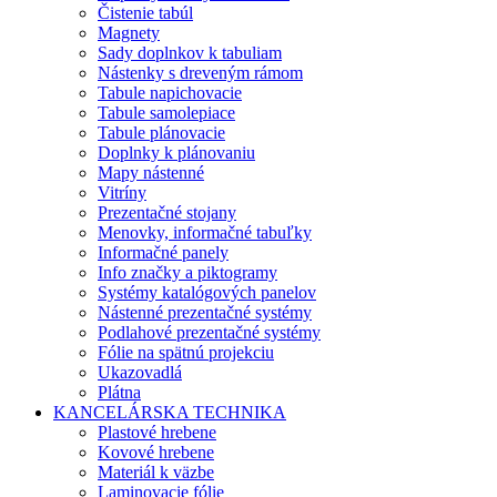
Čistenie tabúl
Magnety
Sady doplnkov k tabuliam
Nástenky s dreveným rámom
Tabule napichovacie
Tabule samolepiace
Tabule plánovacie
Doplnky k plánovaniu
Mapy nástenné
Vitríny
Prezentačné stojany
Menovky, informačné tabuľky
Informačné panely
Info značky a piktogramy
Systémy katalógových panelov
Nástenné prezentačné systémy
Podlahové prezentačné systémy
Fólie na spätnú projekciu
Ukazovadlá
Plátna
KANCELÁRSKA TECHNIKA
Plastové hrebene
Kovové hrebene
Materiál k väzbe
Laminovacie fólie