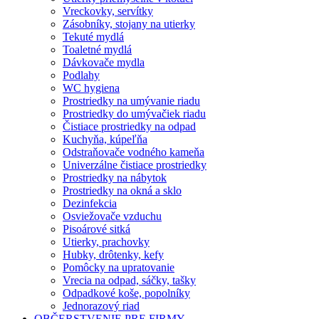
Vreckovky, servítky
Zásobníky, stojany na utierky
Tekuté mydlá
Toaletné mydlá
Dávkovače mydla
Podlahy
WC hygiena
Prostriedky na umývanie riadu
Prostriedky do umývačiek riadu
Čistiace prostriedky na odpad
Kuchyňa, kúpeľňa
Odstraňovače vodného kameňa
Univerzálne čistiace prostriedky
Prostriedky na nábytok
Prostriedky na okná a sklo
Dezinfekcia
Osviežovače vzduchu
Pisoárové sitká
Utierky, prachovky
Hubky, drôtenky, kefy
Pomôcky na upratovanie
Vrecia na odpad, sáčky, tašky
Odpadkové koše, popolníky
Jednorazový riad
OBČERSTVENIE PRE FIRMY