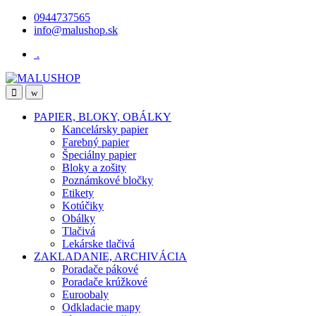
Skip
Skip
0944737565
to
to
info@malushop.sk
navigation
content
.
Open
Close
PAPIER, BLOKY, OBÁLKY
Kancelársky papier
Farebný papier
Špeciálny papier
Bloky a zošity
Poznámkové bločky
Etikety
Kotúčiky
Obálky
Tlačivá
Lekárske tlačivá
ZAKLADANIE, ARCHIVÁCIA
Poradače pákové
Poradače krúžkové
Euroobaly
Odkladacie mapy