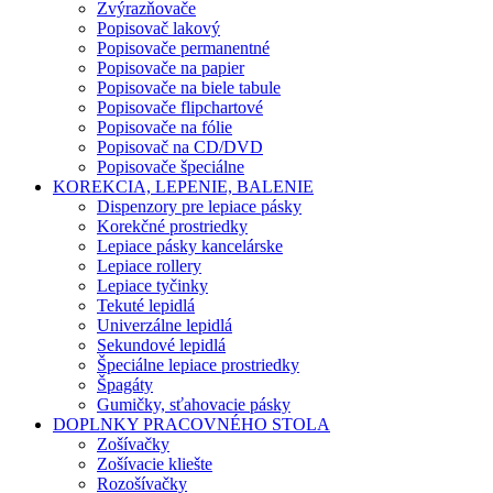
Zvýrazňovače
Popisovač lakový
Popisovače permanentné
Popisovače na papier
Popisovače na biele tabule
Popisovače flipchartové
Popisovače na fólie
Popisovač na CD/DVD
Popisovače špeciálne
KOREKCIA, LEPENIE, BALENIE
Dispenzory pre lepiace pásky
Korekčné prostriedky
Lepiace pásky kancelárske
Lepiace rollery
Lepiace tyčinky
Tekuté lepidlá
Univerzálne lepidlá
Sekundové lepidlá
Špeciálne lepiace prostriedky
Špagáty
Gumičky, sťahovacie pásky
DOPLNKY PRACOVNÉHO STOLA
Zošívačky
Zošívacie kliešte
Rozošívačky