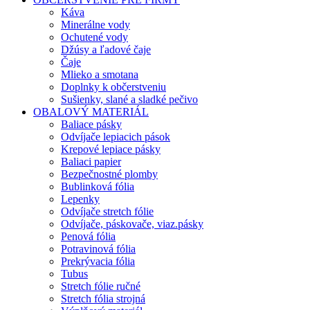
Káva
Minerálne vody
Ochutené vody
Džúsy a ľadové čaje
Čaje
Mlieko a smotana
Doplnky k občerstveniu
Sušienky, slané a sladké pečivo
OBALOVÝ MATERIÁL
Baliace pásky
Odvíjače lepiacich pások
Krepové lepiace pásky
Baliaci papier
Bezpečnostné plomby
Bublinková fólia
Lepenky
Odvíjače stretch fólie
Odvíjače, páskovače, viaz.pásky
Penová fólia
Potravinová fólia
Prekrývacia fólia
Tubus
Stretch fólie ručné
Stretch fólia strojná