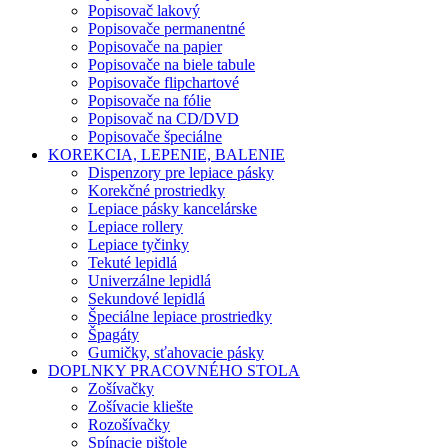
Popisovač lakový
Popisovače permanentné
Popisovače na papier
Popisovače na biele tabule
Popisovače flipchartové
Popisovače na fólie
Popisovač na CD/DVD
Popisovače špeciálne
KOREKCIA, LEPENIE, BALENIE
Dispenzory pre lepiace pásky
Korekčné prostriedky
Lepiace pásky kancelárske
Lepiace rollery
Lepiace tyčinky
Tekuté lepidlá
Univerzálne lepidlá
Sekundové lepidlá
Špeciálne lepiace prostriedky
Špagáty
Gumičky, sťahovacie pásky
DOPLNKY PRACOVNÉHO STOLA
Zošívačky
Zošívacie kliešte
Rozošívačky
Spínacie pištole