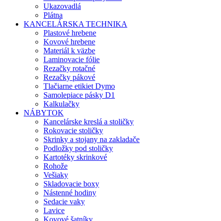
Ukazovadlá
Plátna
KANCELÁRSKA TECHNIKA
Plastové hrebene
Kovové hrebene
Materiál k väzbe
Laminovacie fólie
Rezačky rotačné
Rezačky pákové
Tlačiarne etikiet Dymo
Samolepiace pásky D1
Kalkulačky
NÁBYTOK
Kancelárske kreslá a stoličky
Rokovacie stoličky
Skrinky a stojany na zakladače
Podložky pod stoličky
Kartotéky skrinkové
Rohože
Vešiaky
Skladovacie boxy
Nástenné hodiny
Sedacie vaky
Lavice
Kovové šatníky