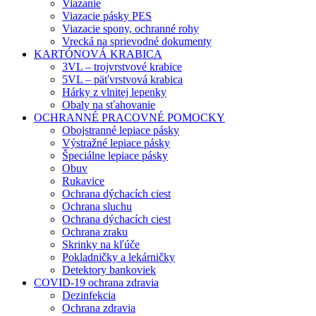
Viazanie
Viazacie pásky PES
Viazacie spony, ochranné rohy
Vrecká na sprievodné dokumenty
KARTÓNOVÁ KRABICA
3VL – trojvrstvové krabice
5VL – päťvrstvová krabica
Hárky z vlnitej lepenky
Obaly na sťahovanie
OCHRANNÉ PRACOVNÉ POMOCKY
Obojstranné lepiace pásky
Výstražné lepiace pásky
Špeciálne lepiace pásky
Obuv
Rukavice
Ochrana dýchacích ciest
Ochrana sluchu
Ochrana dýchacích ciest
Ochrana zraku
Skrinky na kľúče
Pokladničky a lekárničky
Detektory bankoviek
COVID-19 ochrana zdravia
Dezinfekcia
Ochrana zdravia