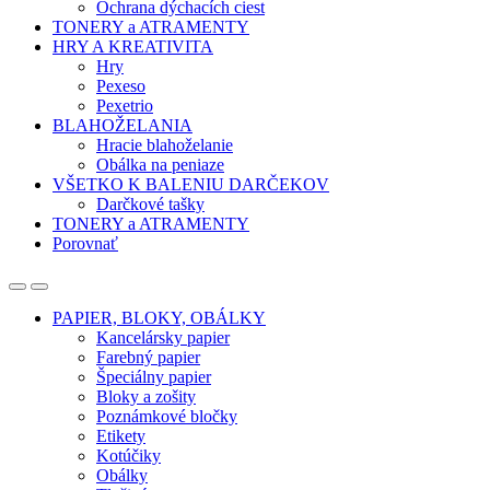
Ochrana dýchacích ciest
TONERY a ATRAMENTY
HRY A KREATIVITA
Hry
Pexeso
Pexetrio
BLAHOŽELANIA
Hracie blahoželanie
Obálka na peniaze
VŠETKO K BALENIU DARČEKOV
Darčkové tašky
TONERY a ATRAMENTY
Porovnať
Open
Close
PAPIER, BLOKY, OBÁLKY
Kancelársky papier
Farebný papier
Špeciálny papier
Bloky a zošity
Poznámkové bločky
Etikety
Kotúčiky
Obálky