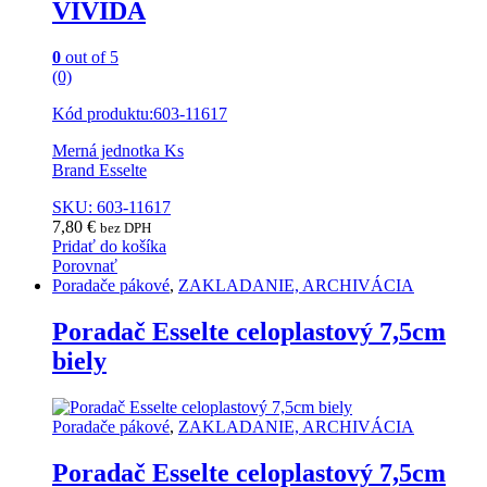
VIVIDA
0
out of 5
(0)
Kód produktu:603-11617
Merná jednotka Ks
Brand Esselte
SKU: 603-11617
7,80
€
bez DPH
Pridať do košíka
Porovnať
Poradače pákové
,
ZAKLADANIE, ARCHIVÁCIA
Poradač Esselte celoplastový 7,5cm
biely
Poradače pákové
,
ZAKLADANIE, ARCHIVÁCIA
Poradač Esselte celoplastový 7,5cm