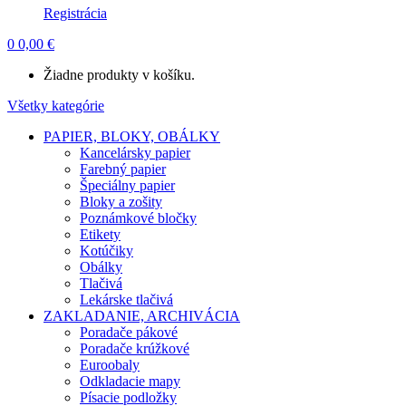
Registrácia
0
0,00
€
Žiadne produkty v košíku.
Všetky kategórie
PAPIER, BLOKY, OBÁLKY
Kancelársky papier
Farebný papier
Špeciálny papier
Bloky a zošity
Poznámkové bločky
Etikety
Kotúčiky
Obálky
Tlačivá
Lekárske tlačivá
ZAKLADANIE, ARCHIVÁCIA
Poradače pákové
Poradače krúžkové
Euroobaly
Odkladacie mapy
Písacie podložky