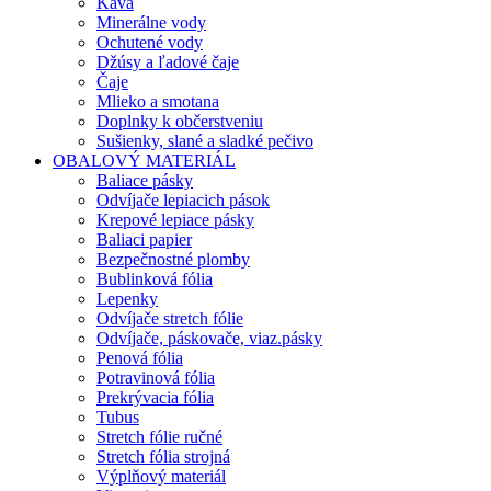
Káva
Minerálne vody
Ochutené vody
Džúsy a ľadové čaje
Čaje
Mlieko a smotana
Doplnky k občerstveniu
Sušienky, slané a sladké pečivo
OBALOVÝ MATERIÁL
Baliace pásky
Odvíjače lepiacich pások
Krepové lepiace pásky
Baliaci papier
Bezpečnostné plomby
Bublinková fólia
Lepenky
Odvíjače stretch fólie
Odvíjače, páskovače, viaz.pásky
Penová fólia
Potravinová fólia
Prekrývacia fólia
Tubus
Stretch fólie ručné
Stretch fólia strojná
Výplňový materiál