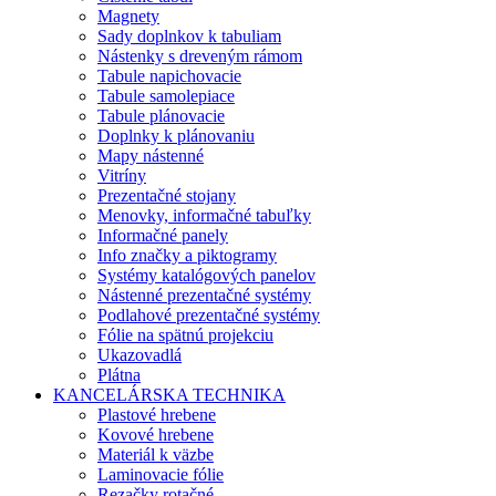
Magnety
Sady doplnkov k tabuliam
Nástenky s dreveným rámom
Tabule napichovacie
Tabule samolepiace
Tabule plánovacie
Doplnky k plánovaniu
Mapy nástenné
Vitríny
Prezentačné stojany
Menovky, informačné tabuľky
Informačné panely
Info značky a piktogramy
Systémy katalógových panelov
Nástenné prezentačné systémy
Podlahové prezentačné systémy
Fólie na spätnú projekciu
Ukazovadlá
Plátna
KANCELÁRSKA TECHNIKA
Plastové hrebene
Kovové hrebene
Materiál k väzbe
Laminovacie fólie
Rezačky rotačné