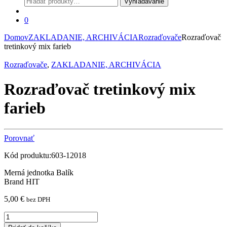
Vyhľadávanie
0
Domov
ZAKLADANIE, ARCHIVÁCIA
Rozraďovače
Rozraďovač
tretinkový mix farieb
Rozraďovače
,
ZAKLADANIE, ARCHIVÁCIA
Rozraďovač tretinkový mix
farieb
Porovnať
Kód produktu:603-12018
Merná jednotka Balík
Brand HIT
5,00
€
bez DPH
Rozraďovač
tretinkový