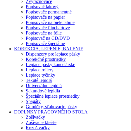
Zvýrazňovače
Popisovač lakový
Popisovače permanentné
Popisovače na papier
Popisovače na biele tabule
Popisovače flipchartové
Popisovače na fólie
Popisovač na CD/DVD
Popisovače špeciálne
KOREKCIA, LEPENIE, BALENIE
Dispenzory pre lepiace pásky
Korekčné prostriedky
Lepiace pásky kancelárske
Lepiace rollery
Lepiace tyčinky
Tekuté lepidlá
Univerzálne lepidlá
Sekundové lepidlá
Špeciálne lepiace prostriedky
Špagáty
Gumičky, sťahovacie pásky
DOPLNKY PRACOVNÉHO STOLA
Zošívačky
Zošívacie kliešte
Rozošívačky