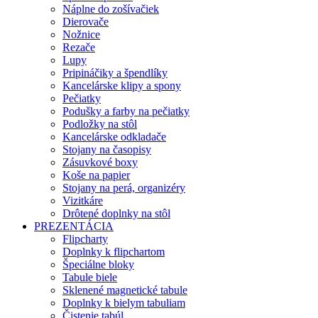
Náplne do zošívačiek
Dierovače
Nožnice
Rezače
Lupy
Pripináčiky a špendlíky
Kancelárske klipy a spony
Pečiatky
Podušky a farby na pečiatky
Podložky na stôl
Kancelárske odkladače
Stojany na časopisy
Zásuvkové boxy
Koše na papier
Stojany na perá, organizéry
Vizitkáre
Drôtené doplnky na stôl
PREZENTÁCIA
Flipcharty
Doplnky k flipchartom
Špeciálne bloky
Tabule biele
Sklenené magnetické tabule
Doplnky k bielym tabuliam
Čistenie tabúl