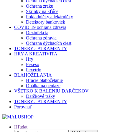
Ochrana dýchacích ciest
Ochrana zraku
Skrinky na kľúče
Pokladničky a lekárničky
Detektory bankoviek
COVID-19 ochrana zdravia
Dezinfekcia
Ochrana zdravia
Ochrana dýchacích ciest
TONERY a ATRAMENTY
HRY A KREATIVITA
Hry
Pexeso
Pexetrio
BLAHOŽELANIA
Hracie blahoželanie
Obálka na peniaze
VŠETKO K BALENIU DARČEKOV
Darčkové tašky
TONERY a ATRAMENTY
Porovnať
Hľadať
Hľadať: