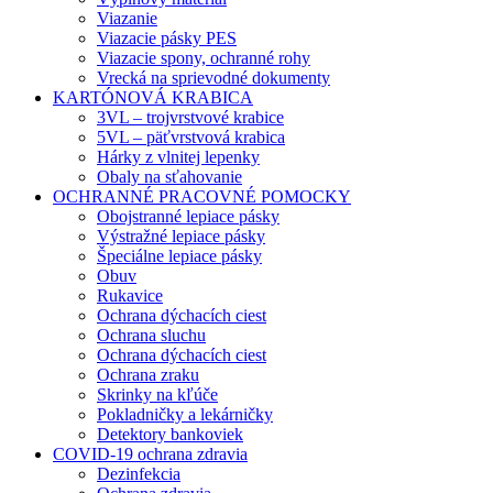
Viazanie
Viazacie pásky PES
Viazacie spony, ochranné rohy
Vrecká na sprievodné dokumenty
KARTÓNOVÁ KRABICA
3VL – trojvrstvové krabice
5VL – päťvrstvová krabica
Hárky z vlnitej lepenky
Obaly na sťahovanie
OCHRANNÉ PRACOVNÉ POMOCKY
Obojstranné lepiace pásky
Výstražné lepiace pásky
Špeciálne lepiace pásky
Obuv
Rukavice
Ochrana dýchacích ciest
Ochrana sluchu
Ochrana dýchacích ciest
Ochrana zraku
Skrinky na kľúče
Pokladničky a lekárničky
Detektory bankoviek
COVID-19 ochrana zdravia
Dezinfekcia