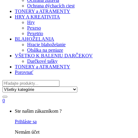
Ochrana zdravia
Ochrana dýchacích ciest
TONERY a ATRAMENTY
HRY A KREATIVITA
Hry
Pexeso
Pexetrio
BLAHOŽELANIA
Hracie blahoželanie
Obálka na peniaze
VŠETKO K BALENIU DARČEKOV
Darčkové tašky
TONERY a ATRAMENTY
Porovnať
Hľadať
0
My
Ste našim zákazníkom ?
Account
Prihláste sa
Nemám účet