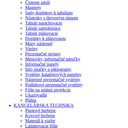
Čistenie tabúl
Magnety
Sady doplnkov k tabuliam
Nástenky s dreveným rámom
Tabule napichovacie
Tabule samolepiace
Tabule plánovacie
Doplnky k plánovaniu
Mapy nástenné
Vitríny
Prezentačné stojany
Menovky, informačné tabuľky
Informačné panely
Info značky a piktogramy
Systémy katalógových panelov
Nástenné prezentačné systémy
Podlahové prezentačné systémy
Fólie na spätnú projekciu
Ukazovadlá
Plátna
KANCELÁRSKA TECHNIKA
Plastové hrebene
Kovové hrebene
Materiál k väzbe
Laminovacie fólie