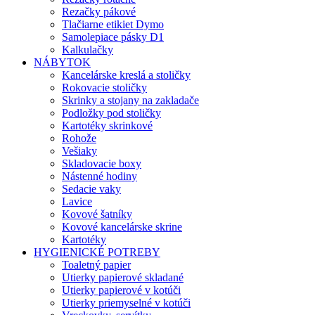
Rezačky pákové
Tlačiarne etikiet Dymo
Samolepiace pásky D1
Kalkulačky
NÁBYTOK
Kancelárske kreslá a stoličky
Rokovacie stoličky
Skrinky a stojany na zakladače
Podložky pod stoličky
Kartotéky skrinkové
Rohože
Vešiaky
Skladovacie boxy
Nástenné hodiny
Sedacie vaky
Lavice
Kovové šatníky
Kovové kancelárske skrine
Kartotéky
HYGIENICKÉ POTREBY
Toaletný papier
Utierky papierové skladané
Utierky papierové v kotúči
Utierky priemyselné v kotúči