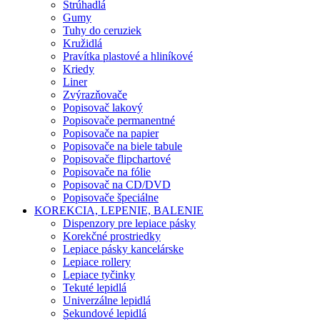
Strúhadlá
Gumy
Tuhy do ceruziek
Kružidlá
Pravítka plastové a hliníkové
Kriedy
Liner
Zvýrazňovače
Popisovač lakový
Popisovače permanentné
Popisovače na papier
Popisovače na biele tabule
Popisovače flipchartové
Popisovače na fólie
Popisovač na CD/DVD
Popisovače špeciálne
KOREKCIA, LEPENIE, BALENIE
Dispenzory pre lepiace pásky
Korekčné prostriedky
Lepiace pásky kancelárske
Lepiace rollery
Lepiace tyčinky
Tekuté lepidlá
Univerzálne lepidlá
Sekundové lepidlá