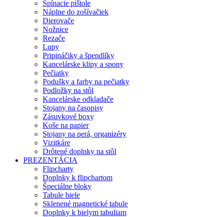
Spínacie pištole
Náplne do zošívačiek
Dierovače
Nožnice
Rezače
Lupy
Pripináčiky a špendlíky
Kancelárske klipy a spony
Pečiatky
Podušky a farby na pečiatky
Podložky na stôl
Kancelárske odkladače
Stojany na časopisy
Zásuvkové boxy
Koše na papier
Stojany na perá, organizéry
Vizitkáre
Drôtené doplnky na stôl
PREZENTÁCIA
Flipcharty
Doplnky k flipchartom
Špeciálne bloky
Tabule biele
Sklenené magnetické tabule
Doplnky k bielym tabuliam