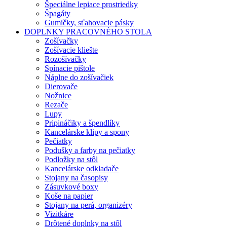
Špeciálne lepiace prostriedky
Špagáty
Gumičky, sťahovacie pásky
DOPLNKY PRACOVNÉHO STOLA
Zošívačky
Zošívacie kliešte
Rozošívačky
Spínacie pištole
Náplne do zošívačiek
Dierovače
Nožnice
Rezače
Lupy
Pripináčiky a špendlíky
Kancelárske klipy a spony
Pečiatky
Podušky a farby na pečiatky
Podložky na stôl
Kancelárske odkladače
Stojany na časopisy
Zásuvkové boxy
Koše na papier
Stojany na perá, organizéry
Vizitkáre
Drôtené doplnky na stôl