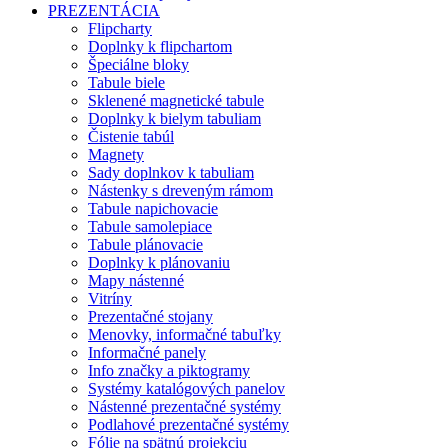
PREZENTÁCIA
Flipcharty
Doplnky k flipchartom
Špeciálne bloky
Tabule biele
Sklenené magnetické tabule
Doplnky k bielym tabuliam
Čistenie tabúl
Magnety
Sady doplnkov k tabuliam
Nástenky s dreveným rámom
Tabule napichovacie
Tabule samolepiace
Tabule plánovacie
Doplnky k plánovaniu
Mapy nástenné
Vitríny
Prezentačné stojany
Menovky, informačné tabuľky
Informačné panely
Info značky a piktogramy
Systémy katalógových panelov
Nástenné prezentačné systémy
Podlahové prezentačné systémy
Fólie na spätnú projekciu