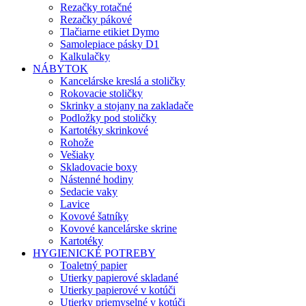
Rezačky rotačné
Rezačky pákové
Tlačiarne etikiet Dymo
Samolepiace pásky D1
Kalkulačky
NÁBYTOK
Kancelárske kreslá a stoličky
Rokovacie stoličky
Skrinky a stojany na zakladače
Podložky pod stoličky
Kartotéky skrinkové
Rohože
Vešiaky
Skladovacie boxy
Nástenné hodiny
Sedacie vaky
Lavice
Kovové šatníky
Kovové kancelárske skrine
Kartotéky
HYGIENICKÉ POTREBY
Toaletný papier
Utierky papierové skladané
Utierky papierové v kotúči
Utierky priemyselné v kotúči