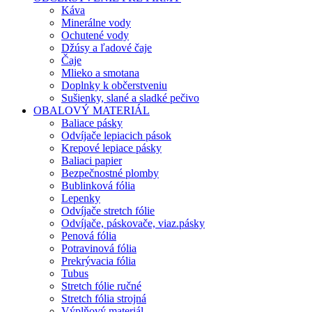
Káva
Minerálne vody
Ochutené vody
Džúsy a ľadové čaje
Čaje
Mlieko a smotana
Doplnky k občerstveniu
Sušienky, slané a sladké pečivo
OBALOVÝ MATERIÁL
Baliace pásky
Odvíjače lepiacich pások
Krepové lepiace pásky
Baliaci papier
Bezpečnostné plomby
Bublinková fólia
Lepenky
Odvíjače stretch fólie
Odvíjače, páskovače, viaz.pásky
Penová fólia
Potravinová fólia
Prekrývacia fólia
Tubus
Stretch fólie ručné
Stretch fólia strojná
Výplňový materiál