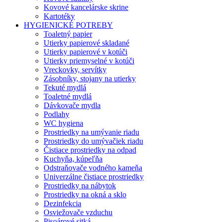
Kovové kancelárske skrine
Kartotéky
HYGIENICKÉ POTREBY
Toaletný papier
Utierky papierové skladané
Utierky papierové v kotúči
Utierky priemyselné v kotúči
Vreckovky, servítky
Zásobníky, stojany na utierky
Tekuté mydlá
Toaletné mydlá
Dávkovače mydla
Podlahy
WC hygiena
Prostriedky na umývanie riadu
Prostriedky do umývačiek riadu
Čistiace prostriedky na odpad
Kuchyňa, kúpeľňa
Odstraňovače vodného kameňa
Univerzálne čistiace prostriedky
Prostriedky na nábytok
Prostriedky na okná a sklo
Dezinfekcia
Osviežovače vzduchu
Pisoárové sitká