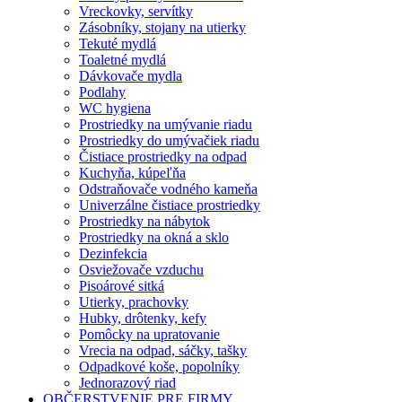
Vreckovky, servítky
Zásobníky, stojany na utierky
Tekuté mydlá
Toaletné mydlá
Dávkovače mydla
Podlahy
WC hygiena
Prostriedky na umývanie riadu
Prostriedky do umývačiek riadu
Čistiace prostriedky na odpad
Kuchyňa, kúpeľňa
Odstraňovače vodného kameňa
Univerzálne čistiace prostriedky
Prostriedky na nábytok
Prostriedky na okná a sklo
Dezinfekcia
Osviežovače vzduchu
Pisoárové sitká
Utierky, prachovky
Hubky, drôtenky, kefy
Pomôcky na upratovanie
Vrecia na odpad, sáčky, tašky
Odpadkové koše, popolníky
Jednorazový riad
OBČERSTVENIE PRE FIRMY