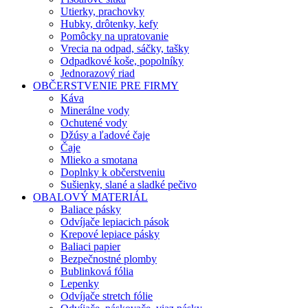
Utierky, prachovky
Hubky, drôtenky, kefy
Pomôcky na upratovanie
Vrecia na odpad, sáčky, tašky
Odpadkové koše, popolníky
Jednorazový riad
OBČERSTVENIE PRE FIRMY
Káva
Minerálne vody
Ochutené vody
Džúsy a ľadové čaje
Čaje
Mlieko a smotana
Doplnky k občerstveniu
Sušienky, slané a sladké pečivo
OBALOVÝ MATERIÁL
Baliace pásky
Odvíjače lepiacich pások
Krepové lepiace pásky
Baliaci papier
Bezpečnostné plomby
Bublinková fólia
Lepenky
Odvíjače stretch fólie