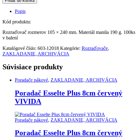
Pridať do košíka
mix
farieb
Popis
quantity
Kód produktu:
Rozraďovač rozmerov 105 × 240 mm. Materiál manila 190 g. 100ks
v balení
Katalógové číslo:
603-12018
Kategórie:
Rozraďovače
,
ZAKLADANIE, ARCHIVÁCIA
Súvisiace produkty
Poradače pákové
,
ZAKLADANIE, ARCHIVÁCIA
Poradač Esselte Plus 8cm červený
VIVIDA
Poradače pákové
,
ZAKLADANIE, ARCHIVÁCIA
Poradač Esselte Plus 8cm červený