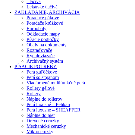
Tlačivá
Lekárske tlačivá
ZAKLADANIE, ARCHIVÁCIA
Poradače pákové
Poradače krúžkové
Euroobaly
Odkladacie mapy
Písacie podložky
Obaly na dokumenty
Rozraďovače
Rýchloviazače
Archivačný systém
PÍSACIE POTREBY
Perá guľôčkové
Perá so stojanom
Viacfarbené multifunkčné perá
Rollery gélové
Rollery
Náplne do rollerov
Perá luxusné – Pelikan
Perá luxusné – SHEAFFER
Náplne do pier
Drevené ceruzky
Mechanické ceruzky
Mikroceruzky