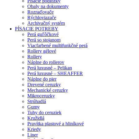
Písacie podložky
Obaly na dokumenty
Rozraďovače
Rýchloviazače
Archivačný systém
PÍSACIE POTREBY
Perá guľôčkové
Perá so stojanom
Viacfarbené multifunkčné perá
Rollery gélové
Rollery
Náplne do rollerov
Perá luxusné – Pelikan
Perá luxusné – SHEAFFER
Náplne do pier
Drevené ceruzky
Mechanické ceruzky
Mikroceruzky
Strúhadlá
Gumy
Tuhy do ceruziek
Kružidlá
Pravítka plastové a hliníkové
Kriedy
Liner