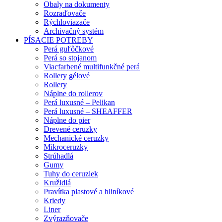
Obaly na dokumenty
Rozraďovače
Rýchloviazače
Archivačný systém
PÍSACIE POTREBY
Perá guľôčkové
Perá so stojanom
Viacfarbené multifunkčné perá
Rollery gélové
Rollery
Náplne do rollerov
Perá luxusné – Pelikan
Perá luxusné – SHEAFFER
Náplne do pier
Drevené ceruzky
Mechanické ceruzky
Mikroceruzky
Strúhadlá
Gumy
Tuhy do ceruziek
Kružidlá
Pravítka plastové a hliníkové
Kriedy
Liner
Zvýrazňovače