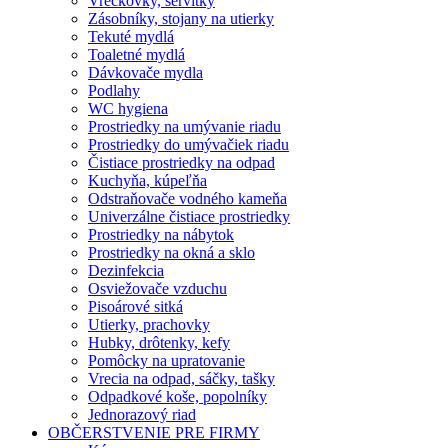
Vreckovky, servítky
Zásobníky, stojany na utierky
Tekuté mydlá
Toaletné mydlá
Dávkovače mydla
Podlahy
WC hygiena
Prostriedky na umývanie riadu
Prostriedky do umývačiek riadu
Čistiace prostriedky na odpad
Kuchyňa, kúpeľňa
Odstraňovače vodného kameňa
Univerzálne čistiace prostriedky
Prostriedky na nábytok
Prostriedky na okná a sklo
Dezinfekcia
Osviežovače vzduchu
Pisoárové sitká
Utierky, prachovky
Hubky, drôtenky, kefy
Pomôcky na upratovanie
Vrecia na odpad, sáčky, tašky
Odpadkové koše, popolníky
Jednorazový riad
OBČERSTVENIE PRE FIRMY