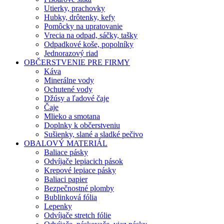
Utierky, prachovky
Hubky, drôtenky, kefy
Pomôcky na upratovanie
Vrecia na odpad, sáčky, tašky
Odpadkové koše, popolníky
Jednorazový riad
OBČERSTVENIE PRE FIRMY
Káva
Minerálne vody
Ochutené vody
Džúsy a ľadové čaje
Čaje
Mlieko a smotana
Doplnky k občerstveniu
Sušienky, slané a sladké pečivo
OBALOVÝ MATERIÁL
Baliace pásky
Odvíjače lepiacich pások
Krepové lepiace pásky
Baliaci papier
Bezpečnostné plomby
Bublinková fólia
Lepenky
Odvíjače stretch fólie