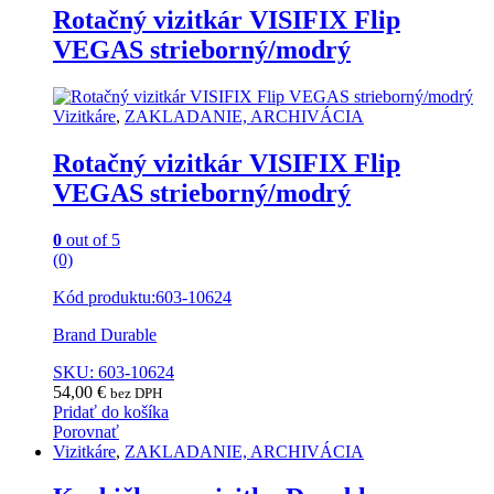
Rotačný vizitkár VISIFIX Flip
VEGAS strieborný/modrý
Vizitkáre
,
ZAKLADANIE, ARCHIVÁCIA
Rotačný vizitkár VISIFIX Flip
VEGAS strieborný/modrý
0
out of 5
(0)
Kód produktu:603-10624
Brand Durable
SKU: 603-10624
54,00
€
bez DPH
Pridať do košíka
Porovnať
Vizitkáre
,
ZAKLADANIE, ARCHIVÁCIA