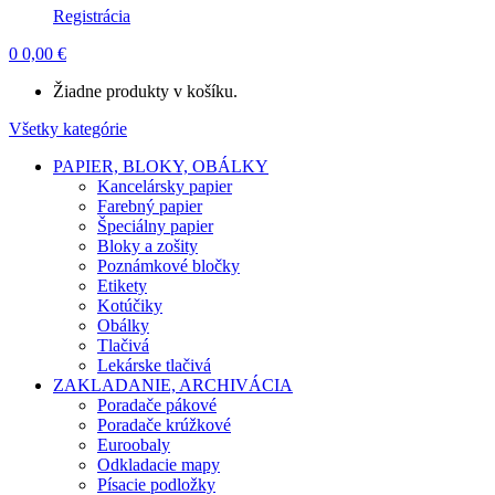
Registrácia
0
0,00
€
Žiadne produkty v košíku.
Všetky kategórie
PAPIER, BLOKY, OBÁLKY
Kancelársky papier
Farebný papier
Špeciálny papier
Bloky a zošity
Poznámkové bločky
Etikety
Kotúčiky
Obálky
Tlačivá
Lekárske tlačivá
ZAKLADANIE, ARCHIVÁCIA
Poradače pákové
Poradače krúžkové
Euroobaly
Odkladacie mapy
Písacie podložky