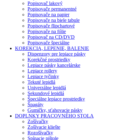
Popisovač lakový
Popisovače permanentné
Popisovače na papier
Popisovače na biele tabule
Popisovače flipchartové
Popisovače na fólie
Popisovač na CD/DVD
Popisovače špeciálne
KOREKCIA, LEPENIE, BALENIE
Dispenzory pre lepiace pásky
Korekčné prostriedky
Lepiace pásky kancelárske
Lepiace rollery
Lepiace tyčinky
Tekuté lepidlá
Univerzálne lepidlá
Sekundové lepidlá
Špeciálne lepiace prostriedky
Špagáty
Gumičky, sťahovacie pásky
DOPLNKY PRACOVNÉHO STOLA
Zošívačky
Zošívacie kliešte
Rozošívačky
Spínacie pištole