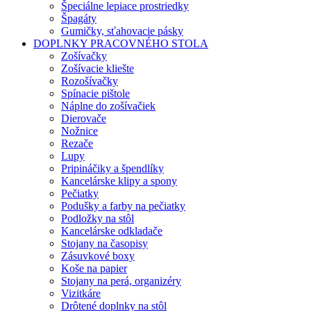
Špeciálne lepiace prostriedky
Špagáty
Gumičky, sťahovacie pásky
DOPLNKY PRACOVNÉHO STOLA
Zošívačky
Zošívacie kliešte
Rozošívačky
Spínacie pištole
Náplne do zošívačiek
Dierovače
Nožnice
Rezače
Lupy
Pripináčiky a špendlíky
Kancelárske klipy a spony
Pečiatky
Podušky a farby na pečiatky
Podložky na stôl
Kancelárske odkladače
Stojany na časopisy
Zásuvkové boxy
Koše na papier
Stojany na perá, organizéry
Vizitkáre
Drôtené doplnky na stôl