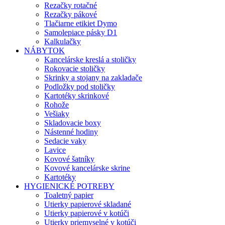
Rezačky rotačné
Rezačky pákové
Tlačiarne etikiet Dymo
Samolepiace pásky D1
Kalkulačky
NÁBYTOK
Kancelárske kreslá a stoličky
Rokovacie stoličky
Skrinky a stojany na zakladače
Podložky pod stoličky
Kartotéky skrinkové
Rohože
Vešiaky
Skladovacie boxy
Nástenné hodiny
Sedacie vaky
Lavice
Kovové šatníky
Kovové kancelárske skrine
Kartotéky
HYGIENICKÉ POTREBY
Toaletný papier
Utierky papierové skladané
Utierky papierové v kotúči
Utierky priemyselné v kotúči