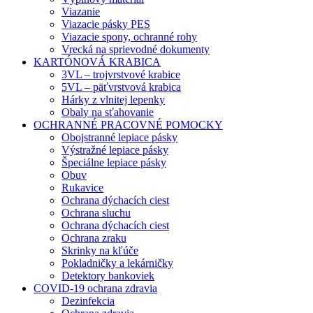
Viazanie
Viazacie pásky PES
Viazacie spony, ochranné rohy
Vrecká na sprievodné dokumenty
KARTÓNOVÁ KRABICA
3VL – trojvrstvové krabice
5VL – päťvrstvová krabica
Hárky z vlnitej lepenky
Obaly na sťahovanie
OCHRANNÉ PRACOVNÉ POMOCKY
Obojstranné lepiace pásky
Výstražné lepiace pásky
Špeciálne lepiace pásky
Obuv
Rukavice
Ochrana dýchacích ciest
Ochrana sluchu
Ochrana dýchacích ciest
Ochrana zraku
Skrinky na kľúče
Pokladničky a lekárničky
Detektory bankoviek
COVID-19 ochrana zdravia
Dezinfekcia