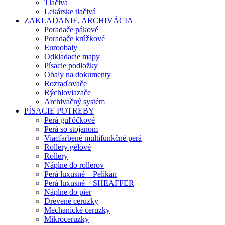
Tlačivá
Lekárske tlačivá
ZAKLADANIE, ARCHIVÁCIA
Poradače pákové
Poradače krúžkové
Euroobaly
Odkladacie mapy
Písacie podložky
Obaly na dokumenty
Rozraďovače
Rýchloviazače
Archivačný systém
PÍSACIE POTREBY
Perá guľôčkové
Perá so stojanom
Viacfarbené multifunkčné perá
Rollery gélové
Rollery
Náplne do rollerov
Perá luxusné – Pelikan
Perá luxusné – SHEAFFER
Náplne do pier
Drevené ceruzky
Mechanické ceruzky
Mikroceruzky