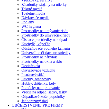
Vreckovky, servítky
Zásobníky, stojany na utierky
Tekuté mydlá
Toaletné mydlá
Dávkovače mydla
Podlahy
WC hygiena
Prostriedky na umývanie riadu
Prostriedky do umývačiek riadu
Čistiace prostriedky na odpad
Kuchyňa, kúpeľňa
Odstraňovače vodného kameňa
Univerzálne čistiace prostriedky
Prostriedky na nábytok
Prostriedky na okná a sklo
Dezinfekcia
Osviežovače vzduchu
Pisoárové sitká
Utierky, prachovky
Hubky, drôtenky, kefy
Pomôcky na upratovanie
Vrecia na odpad, sáčky, tašky
Odpadkové koše, popolníky
Jednorazový riad
OBČERSTVENIE PRE FIRMY