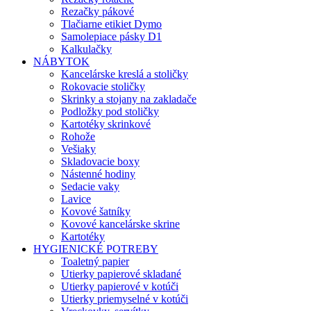
Rezačky pákové
Tlačiarne etikiet Dymo
Samolepiace pásky D1
Kalkulačky
NÁBYTOK
Kancelárske kreslá a stoličky
Rokovacie stoličky
Skrinky a stojany na zakladače
Podložky pod stoličky
Kartotéky skrinkové
Rohože
Vešiaky
Skladovacie boxy
Nástenné hodiny
Sedacie vaky
Lavice
Kovové šatníky
Kovové kancelárske skrine
Kartotéky
HYGIENICKÉ POTREBY
Toaletný papier
Utierky papierové skladané
Utierky papierové v kotúči
Utierky priemyselné v kotúči