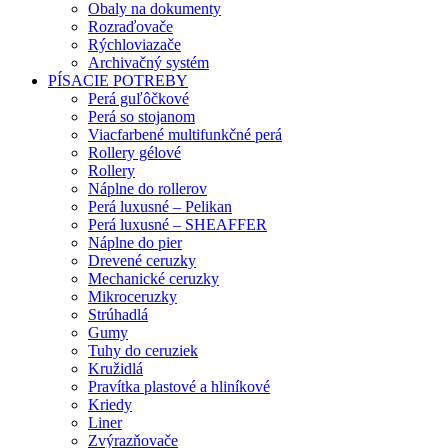
Obaly na dokumenty
Rozraďovače
Rýchloviazače
Archivačný systém
PÍSACIE POTREBY
Perá guľôčkové
Perá so stojanom
Viacfarbené multifunkčné perá
Rollery gélové
Rollery
Náplne do rollerov
Perá luxusné – Pelikan
Perá luxusné – SHEAFFER
Náplne do pier
Drevené ceruzky
Mechanické ceruzky
Mikroceruzky
Strúhadlá
Gumy
Tuhy do ceruziek
Kružidlá
Pravítka plastové a hliníkové
Kriedy
Liner
Zvýrazňovače