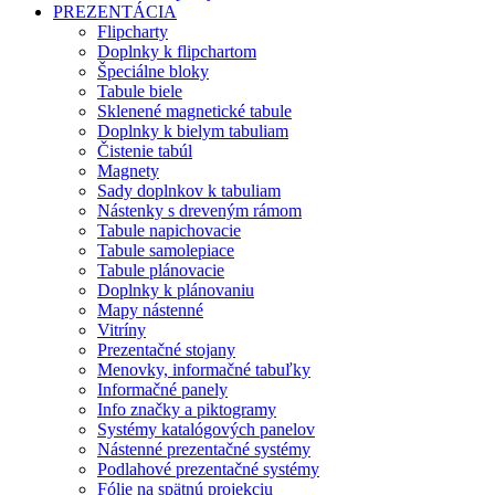
PREZENTÁCIA
Flipcharty
Doplnky k flipchartom
Špeciálne bloky
Tabule biele
Sklenené magnetické tabule
Doplnky k bielym tabuliam
Čistenie tabúl
Magnety
Sady doplnkov k tabuliam
Nástenky s dreveným rámom
Tabule napichovacie
Tabule samolepiace
Tabule plánovacie
Doplnky k plánovaniu
Mapy nástenné
Vitríny
Prezentačné stojany
Menovky, informačné tabuľky
Informačné panely
Info značky a piktogramy
Systémy katalógových panelov
Nástenné prezentačné systémy
Podlahové prezentačné systémy
Fólie na spätnú projekciu