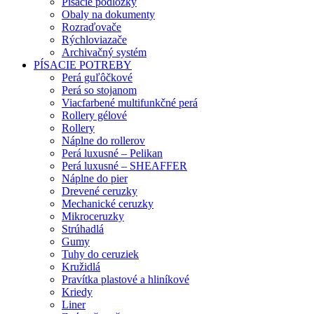
Písacie podložky
Obaly na dokumenty
Rozraďovače
Rýchloviazače
Archivačný systém
PÍSACIE POTREBY
Perá guľôčkové
Perá so stojanom
Viacfarbené multifunkčné perá
Rollery gélové
Rollery
Náplne do rollerov
Perá luxusné – Pelikan
Perá luxusné – SHEAFFER
Náplne do pier
Drevené ceruzky
Mechanické ceruzky
Mikroceruzky
Strúhadlá
Gumy
Tuhy do ceruziek
Kružidlá
Pravítka plastové a hliníkové
Kriedy
Liner