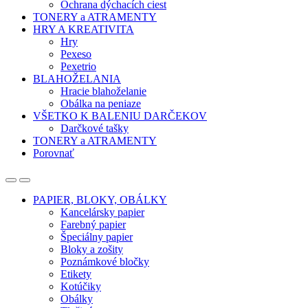
Ochrana dýchacích ciest
TONERY a ATRAMENTY
HRY A KREATIVITA
Hry
Pexeso
Pexetrio
BLAHOŽELANIA
Hracie blahoželanie
Obálka na peniaze
VŠETKO K BALENIU DARČEKOV
Darčkové tašky
TONERY a ATRAMENTY
Porovnať
Open
Close
PAPIER, BLOKY, OBÁLKY
Kancelársky papier
Farebný papier
Špeciálny papier
Bloky a zošity
Poznámkové bločky
Etikety
Kotúčiky
Obálky