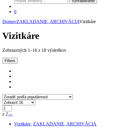
Vyhľadávanie
0
Domov
ZAKLADANIE, ARCHIVÁCIA
Vizitkáre
Vizitkáre
Zoradené
Zobrazených 1–16 z 18 výsledkov
podľa
popularity
Filters
z 2
→
Vizitkáre
,
ZAKLADANIE, ARCHIVÁCIA