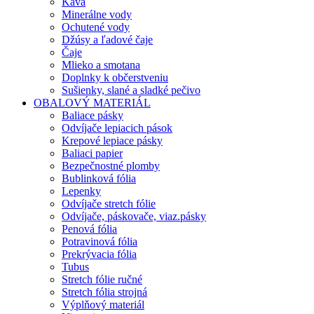
Káva
Minerálne vody
Ochutené vody
Džúsy a ľadové čaje
Čaje
Mlieko a smotana
Doplnky k občerstveniu
Sušienky, slané a sladké pečivo
OBALOVÝ MATERIÁL
Baliace pásky
Odvíjače lepiacich pások
Krepové lepiace pásky
Baliaci papier
Bezpečnostné plomby
Bublinková fólia
Lepenky
Odvíjače stretch fólie
Odvíjače, páskovače, viaz.pásky
Penová fólia
Potravinová fólia
Prekrývacia fólia
Tubus
Stretch fólie ručné
Stretch fólia strojná
Výplňový materiál