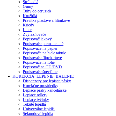
Strúhadlá
Gumy
Tuhy do ceruziek
Kružidlá
Pravítka plastové a hliníkové
Kriedy
Liner
Zvýrazňovače
Popisovač lakový
Popisovače permanentné
Popisovače na papier
Popisovače na biele tabule
Popisovače flipchartové
Popisovače na fólie
Popisovač na CD/DVD
Popisovače špeciálne
KOREKCIA, LEPENIE, BALENIE
Dispenzory pre lepiace pásky
Korekčné prostriedky
Lepiace pásky kancelárske
Lepiace rollery
Lepiace tyčinky
Tekuté lepidlá
Univerzálne lepidlá
Sekundové lepidlá