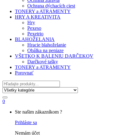
Ochrana zdravia
Ochrana dýchacích ciest
TONERY a ATRAMENTY
HRY A KREATIVITA
Hry
Pexeso
Pexetrio
BLAHOŽELANIA
Hracie blahoželanie
Obálka na peniaze
VŠETKO K BALENIU DARČEKOV
Darčkové tašky
TONERY a ATRAMENTY
Porovnať
Hľadať
0
My
Ste našim zákazníkom ?
Account
Prihláste sa
Nemám účet