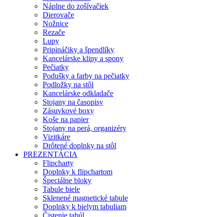
Náplne do zošívačiek
Dierovače
Nožnice
Rezače
Lupy
Pripináčiky a špendlíky
Kancelárske klipy a spony
Pečiatky
Podušky a farby na pečiatky
Podložky na stôl
Kancelárske odkladače
Stojany na časopisy
Zásuvkové boxy
Koše na papier
Stojany na perá, organizéry
Vizitkáre
Drôtené doplnky na stôl
PREZENTÁCIA
Flipcharty
Doplnky k flipchartom
Špeciálne bloky
Tabule biele
Sklenené magnetické tabule
Doplnky k bielym tabuliam
Čistenie tabúl