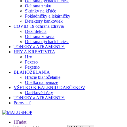
Ochrana dýchacích ciest
Ochrana zraku
Skrinky na kľúče
Pokladničky a lekárničky
Detektory bankoviek
COVID-19 ochrana zdravia
Dezinfekcia
Ochrana zdravia
Ochrana dýchacích ciest
TONERY a ATRAMENTY
HRY A KREATIVITA
Hry
Pexeso
Pexetrio
BLAHOŽELANIA
Hracie blahoželanie
Obálka na peniaze
VŠETKO K BALENIU DARČEKOV
Darčkové tašky
TONERY a ATRAMENTY
Porovnať
Hľadať
Hľadať: