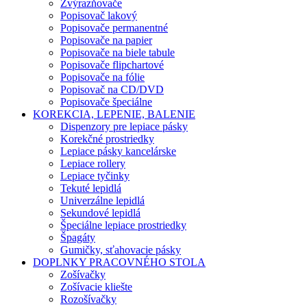
Zvýrazňovače
Popisovač lakový
Popisovače permanentné
Popisovače na papier
Popisovače na biele tabule
Popisovače flipchartové
Popisovače na fólie
Popisovač na CD/DVD
Popisovače špeciálne
KOREKCIA, LEPENIE, BALENIE
Dispenzory pre lepiace pásky
Korekčné prostriedky
Lepiace pásky kancelárske
Lepiace rollery
Lepiace tyčinky
Tekuté lepidlá
Univerzálne lepidlá
Sekundové lepidlá
Špeciálne lepiace prostriedky
Špagáty
Gumičky, sťahovacie pásky
DOPLNKY PRACOVNÉHO STOLA
Zošívačky
Zošívacie kliešte
Rozošívačky