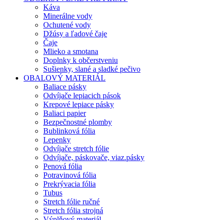
Káva
Minerálne vody
Ochutené vody
Džúsy a ľadové čaje
Čaje
Mlieko a smotana
Doplnky k občerstveniu
Sušienky, slané a sladké pečivo
OBALOVÝ MATERIÁL
Baliace pásky
Odvíjače lepiacich pások
Krepové lepiace pásky
Baliaci papier
Bezpečnostné plomby
Bublinková fólia
Lepenky
Odvíjače stretch fólie
Odvíjače, páskovače, viaz.pásky
Penová fólia
Potravinová fólia
Prekrývacia fólia
Tubus
Stretch fólie ručné
Stretch fólia strojná
Výplňový materiál