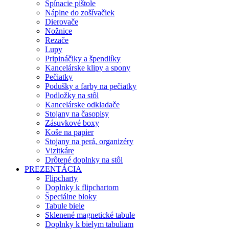
Spínacie pištole
Náplne do zošívačiek
Dierovače
Nožnice
Rezače
Lupy
Pripináčiky a špendlíky
Kancelárske klipy a spony
Pečiatky
Podušky a farby na pečiatky
Podložky na stôl
Kancelárske odkladače
Stojany na časopisy
Zásuvkové boxy
Koše na papier
Stojany na perá, organizéry
Vizitkáre
Drôtené doplnky na stôl
PREZENTÁCIA
Flipcharty
Doplnky k flipchartom
Špeciálne bloky
Tabule biele
Sklenené magnetické tabule
Doplnky k bielym tabuliam