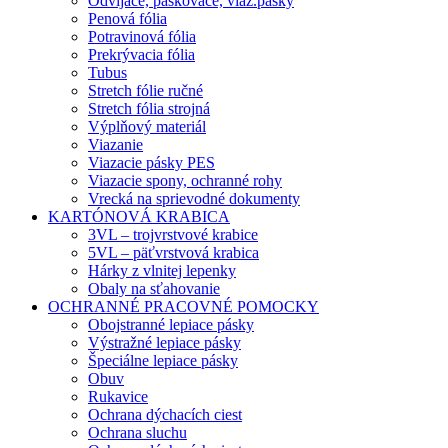
Odvíjače, páskovače, viaz.pásky
Penová fólia
Potravinová fólia
Prekrývacia fólia
Tubus
Stretch fólie ručné
Stretch fólia strojná
Výplňový materiál
Viazanie
Viazacie pásky PES
Viazacie spony, ochranné rohy
Vrecká na sprievodné dokumenty
KARTÓNOVÁ KRABICA
3VL – trojvrstvové krabice
5VL – päťvrstvová krabica
Hárky z vlnitej lepenky
Obaly na sťahovanie
OCHRANNÉ PRACOVNÉ POMOCKY
Obojstranné lepiace pásky
Výstražné lepiace pásky
Špeciálne lepiace pásky
Obuv
Rukavice
Ochrana dýchacích ciest
Ochrana sluchu