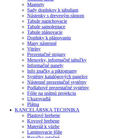
Magnety
Sady doplnkov k tabuliam
Nástenky s dreveným rámom
Tabule napichovacie
Tabule samolepiace
Tabule plánovacie
Doplnky k plánovaniu
Mapy nástenné
Vitríny
Prezentačné stojany
Menovky, informačné tabuľky
Informačné panely
Info značky a piktogramy
Systémy katalógových panelov
Nástenné prezentačné systémy
Podlahové prezentačné systémy
Fólie na spätnú projekciu
Ukazovadlá
Plátna
KANCELÁRSKA TECHNIKA
Plastové hrebene
Kovové hrebene
Materiál k väzbe
Laminovacie fólie
Rezačky rotačné