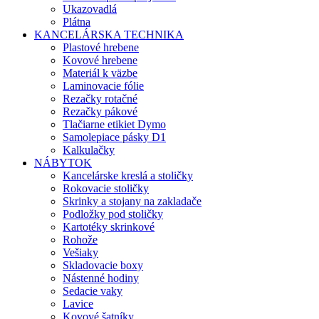
Ukazovadlá
Plátna
KANCELÁRSKA TECHNIKA
Plastové hrebene
Kovové hrebene
Materiál k väzbe
Laminovacie fólie
Rezačky rotačné
Rezačky pákové
Tlačiarne etikiet Dymo
Samolepiace pásky D1
Kalkulačky
NÁBYTOK
Kancelárske kreslá a stoličky
Rokovacie stoličky
Skrinky a stojany na zakladače
Podložky pod stoličky
Kartotéky skrinkové
Rohože
Vešiaky
Skladovacie boxy
Nástenné hodiny
Sedacie vaky
Lavice
Kovové šatníky