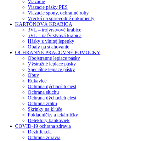
Viazanie
Viazacie pásky PES
Viazacie spony, ochranné rohy
Vrecká na sprievodné dokumenty
KARTÓNOVÁ KRABICA
3VL – trojvrstvové krabice
5VL – päťvrstvová krabica
Hárky z vlnitej lepenky
Obaly na sťahovanie
OCHRANNÉ PRACOVNÉ POMOCKY
Obojstranné lepiace pásky
Výstražné lepiace pásky
Špeciálne lepiace pásky
Obuv
Rukavice
Ochrana dýchacích ciest
Ochrana sluchu
Ochrana dýchacích ciest
Ochrana zraku
Skrinky na kľúče
Pokladničky a lekárničky
Detektory bankoviek
COVID-19 ochrana zdravia
Dezinfekcia
Ochrana zdravia