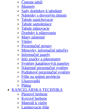
Čistenie tabúl
Magnety
Sady doplnkov k tabuliam
Nástenky s dreveným rámom
Tabule napichovacie
Tabule samolepiace
Tabule plánovacie
Doplnky k plánovaniu
Mapy nástenné
Vitríny
Prezentačné stojany
Menovky, informačné tabuľky
Informačné panely
Info značky a piktogramy
Systémy katalógových panelov
Nástenné prezentačné systémy
Podlahové prezentačné systémy
Fólie na spätnú projekciu
Ukazovadlá
Plátna
KANCELÁRSKA TECHNIKA
Plastové hrebene
Kovové hrebene
Materiál k väzbe
Laminovacie fólie