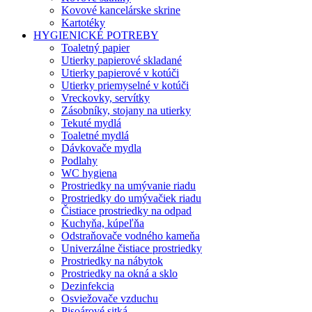
Kovové kancelárske skrine
Kartotéky
HYGIENICKÉ POTREBY
Toaletný papier
Utierky papierové skladané
Utierky papierové v kotúči
Utierky priemyselné v kotúči
Vreckovky, servítky
Zásobníky, stojany na utierky
Tekuté mydlá
Toaletné mydlá
Dávkovače mydla
Podlahy
WC hygiena
Prostriedky na umývanie riadu
Prostriedky do umývačiek riadu
Čistiace prostriedky na odpad
Kuchyňa, kúpeľňa
Odstraňovače vodného kameňa
Univerzálne čistiace prostriedky
Prostriedky na nábytok
Prostriedky na okná a sklo
Dezinfekcia
Osviežovače vzduchu
Pisoárové sitká