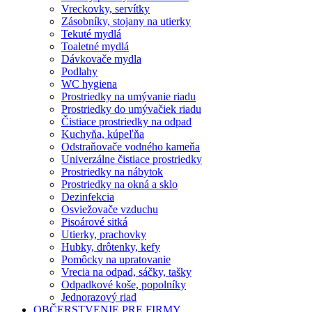
Vreckovky, servítky
Zásobníky, stojany na utierky
Tekuté mydlá
Toaletné mydlá
Dávkovače mydla
Podlahy
WC hygiena
Prostriedky na umývanie riadu
Prostriedky do umývačiek riadu
Čistiace prostriedky na odpad
Kuchyňa, kúpeľňa
Odstraňovače vodného kameňa
Univerzálne čistiace prostriedky
Prostriedky na nábytok
Prostriedky na okná a sklo
Dezinfekcia
Osviežovače vzduchu
Pisoárové sitká
Utierky, prachovky
Hubky, drôtenky, kefy
Pomôcky na upratovanie
Vrecia na odpad, sáčky, tašky
Odpadkové koše, popolníky
Jednorazový riad
OBČERSTVENIE PRE FIRMY