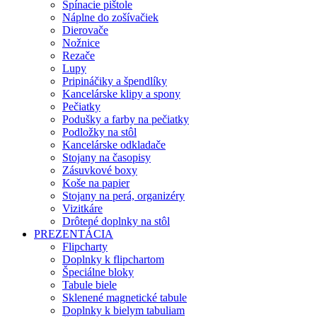
Spínacie pištole
Náplne do zošívačiek
Dierovače
Nožnice
Rezače
Lupy
Pripináčiky a špendlíky
Kancelárske klipy a spony
Pečiatky
Podušky a farby na pečiatky
Podložky na stôl
Kancelárske odkladače
Stojany na časopisy
Zásuvkové boxy
Koše na papier
Stojany na perá, organizéry
Vizitkáre
Drôtené doplnky na stôl
PREZENTÁCIA
Flipcharty
Doplnky k flipchartom
Špeciálne bloky
Tabule biele
Sklenené magnetické tabule
Doplnky k bielym tabuliam