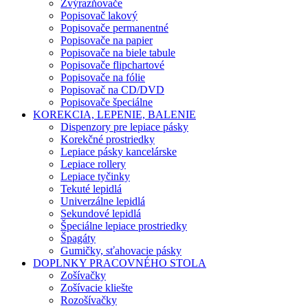
Zvýrazňovače
Popisovač lakový
Popisovače permanentné
Popisovače na papier
Popisovače na biele tabule
Popisovače flipchartové
Popisovače na fólie
Popisovač na CD/DVD
Popisovače špeciálne
KOREKCIA, LEPENIE, BALENIE
Dispenzory pre lepiace pásky
Korekčné prostriedky
Lepiace pásky kancelárske
Lepiace rollery
Lepiace tyčinky
Tekuté lepidlá
Univerzálne lepidlá
Sekundové lepidlá
Špeciálne lepiace prostriedky
Špagáty
Gumičky, sťahovacie pásky
DOPLNKY PRACOVNÉHO STOLA
Zošívačky
Zošívacie kliešte
Rozošívačky