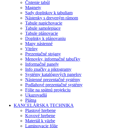
Čistenie tabúl
Magnety
Sady doplnkov k tabuliam
Nástenky s dreveným rámom
Tabule napichovacie
Tabule samolepiace
Tabule plánovacie
Doplnky k plánovaniu
Mapy nástenné
Vitríny
Prezentačné stojany
Menovky, informačné tabuľky
Informačné panely
Info značky a piktogramy
Systémy katalógových panelov
Nástenné prezentačné systémy
Podlahové prezentačné systémy
Fólie na spätnú projekciu
Ukazovadlá
Plátna
KANCELÁRSKA TECHNIKA
Plastové hrebene
Kovové hrebene
Materiál k väzbe
Laminovacie fólie