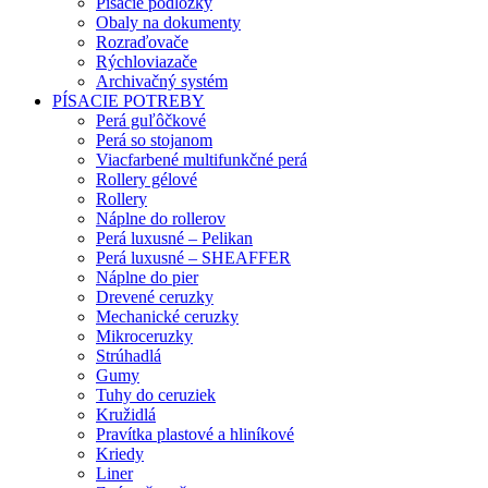
Písacie podložky
Obaly na dokumenty
Rozraďovače
Rýchloviazače
Archivačný systém
PÍSACIE POTREBY
Perá guľôčkové
Perá so stojanom
Viacfarbené multifunkčné perá
Rollery gélové
Rollery
Náplne do rollerov
Perá luxusné – Pelikan
Perá luxusné – SHEAFFER
Náplne do pier
Drevené ceruzky
Mechanické ceruzky
Mikroceruzky
Strúhadlá
Gumy
Tuhy do ceruziek
Kružidlá
Pravítka plastové a hliníkové
Kriedy
Liner