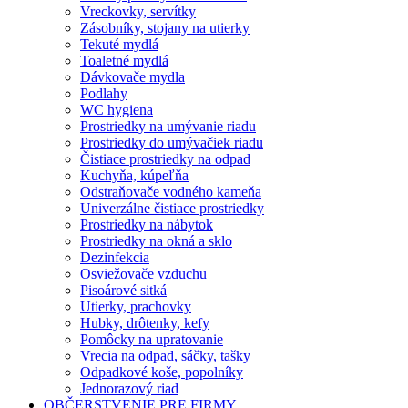
Vreckovky, servítky
Zásobníky, stojany na utierky
Tekuté mydlá
Toaletné mydlá
Dávkovače mydla
Podlahy
WC hygiena
Prostriedky na umývanie riadu
Prostriedky do umývačiek riadu
Čistiace prostriedky na odpad
Kuchyňa, kúpeľňa
Odstraňovače vodného kameňa
Univerzálne čistiace prostriedky
Prostriedky na nábytok
Prostriedky na okná a sklo
Dezinfekcia
Osviežovače vzduchu
Pisoárové sitká
Utierky, prachovky
Hubky, drôtenky, kefy
Pomôcky na upratovanie
Vrecia na odpad, sáčky, tašky
Odpadkové koše, popolníky
Jednorazový riad
OBČERSTVENIE PRE FIRMY