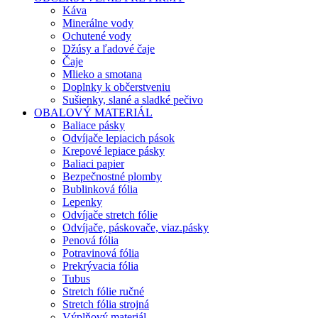
Káva
Minerálne vody
Ochutené vody
Džúsy a ľadové čaje
Čaje
Mlieko a smotana
Doplnky k občerstveniu
Sušienky, slané a sladké pečivo
OBALOVÝ MATERIÁL
Baliace pásky
Odvíjače lepiacich pások
Krepové lepiace pásky
Baliaci papier
Bezpečnostné plomby
Bublinková fólia
Lepenky
Odvíjače stretch fólie
Odvíjače, páskovače, viaz.pásky
Penová fólia
Potravinová fólia
Prekrývacia fólia
Tubus
Stretch fólie ručné
Stretch fólia strojná
Výplňový materiál