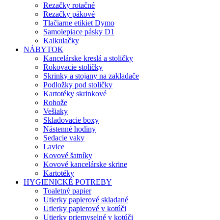
Rezačky rotačné
Rezačky pákové
Tlačiarne etikiet Dymo
Samolepiace pásky D1
Kalkulačky
NÁBYTOK
Kancelárske kreslá a stoličky
Rokovacie stoličky
Skrinky a stojany na zakladače
Podložky pod stoličky
Kartotéky skrinkové
Rohože
Vešiaky
Skladovacie boxy
Nástenné hodiny
Sedacie vaky
Lavice
Kovové šatníky
Kovové kancelárske skrine
Kartotéky
HYGIENICKÉ POTREBY
Toaletný papier
Utierky papierové skladané
Utierky papierové v kotúči
Utierky priemyselné v kotúči