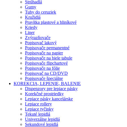
Strúhadlá
Gumy
Tuhy do ceruziek
Kružidlá
Pravítka plastové a hliníkové
Kriedy
Liner
Zvýrazňovače
Popisovač lakový
Popisovače permanentné
Popisovače na papier
Popisovače na biele tabule
Popisovače flipchartové
Popisovače na fólie
Popisovač na CD/DVD
Popisovače špeciálne
KOREKCIA, LEPENIE, BALENIE
Dispenzory pre lepiace pásky
Korekčné prostriedky
Lepiace pásky kancelárske
Lepiace rollery
Lepiace tyčinky
Tekuté lepidlá
Univerzálne lepidlá
Sekundové lepidlá