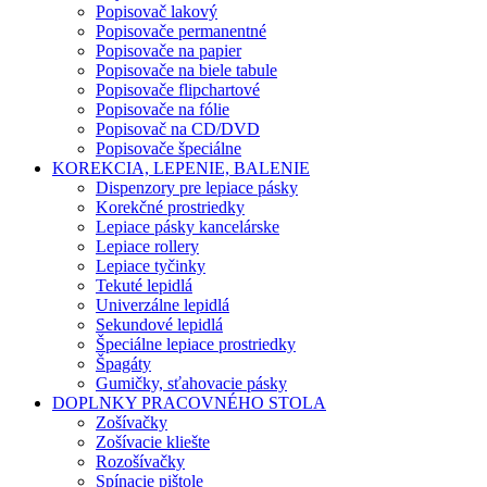
Popisovač lakový
Popisovače permanentné
Popisovače na papier
Popisovače na biele tabule
Popisovače flipchartové
Popisovače na fólie
Popisovač na CD/DVD
Popisovače špeciálne
KOREKCIA, LEPENIE, BALENIE
Dispenzory pre lepiace pásky
Korekčné prostriedky
Lepiace pásky kancelárske
Lepiace rollery
Lepiace tyčinky
Tekuté lepidlá
Univerzálne lepidlá
Sekundové lepidlá
Špeciálne lepiace prostriedky
Špagáty
Gumičky, sťahovacie pásky
DOPLNKY PRACOVNÉHO STOLA
Zošívačky
Zošívacie kliešte
Rozošívačky
Spínacie pištole