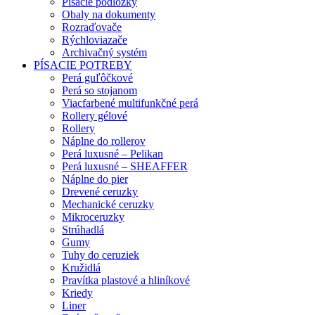
Písacie podložky
Obaly na dokumenty
Rozraďovače
Rýchloviazače
Archivačný systém
PÍSACIE POTREBY
Perá guľôčkové
Perá so stojanom
Viacfarbené multifunkčné perá
Rollery gélové
Rollery
Náplne do rollerov
Perá luxusné – Pelikan
Perá luxusné – SHEAFFER
Náplne do pier
Drevené ceruzky
Mechanické ceruzky
Mikroceruzky
Strúhadlá
Gumy
Tuhy do ceruziek
Kružidlá
Pravítka plastové a hliníkové
Kriedy
Liner