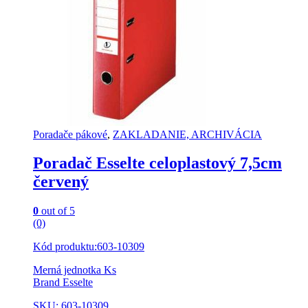
Poradače pákové
,
ZAKLADANIE, ARCHIVÁCIA
Poradač Esselte celoplastový 7,5cm
červený
0
out of 5
(0)
Kód produktu:603-10309
Merná jednotka Ks
Brand Esselte
SKU: 603-10309