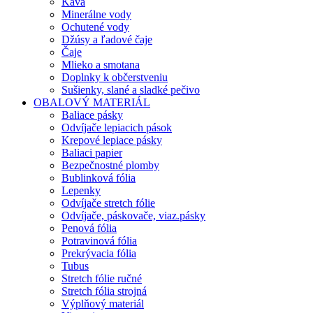
Káva
Minerálne vody
Ochutené vody
Džúsy a ľadové čaje
Čaje
Mlieko a smotana
Doplnky k občerstveniu
Sušienky, slané a sladké pečivo
OBALOVÝ MATERIÁL
Baliace pásky
Odvíjače lepiacich pások
Krepové lepiace pásky
Baliaci papier
Bezpečnostné plomby
Bublinková fólia
Lepenky
Odvíjače stretch fólie
Odvíjače, páskovače, viaz.pásky
Penová fólia
Potravinová fólia
Prekrývacia fólia
Tubus
Stretch fólie ručné
Stretch fólia strojná
Výplňový materiál