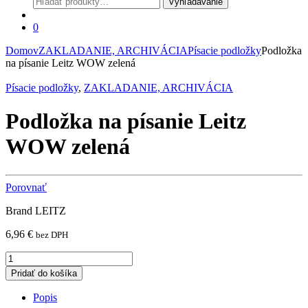
Vyhľadávanie
0
Domov
ZAKLADANIE, ARCHIVÁCIA
Písacie podložky
Podložka
na písanie Leitz WOW zelená
Písacie podložky
,
ZAKLADANIE, ARCHIVÁCIA
Podložka na písanie Leitz
WOW zelená
Porovnať
Brand LEITZ
6,96
€
bez DPH
Podložka
na
Pridať do košíka
písanie
Leitz
Popis
WOW