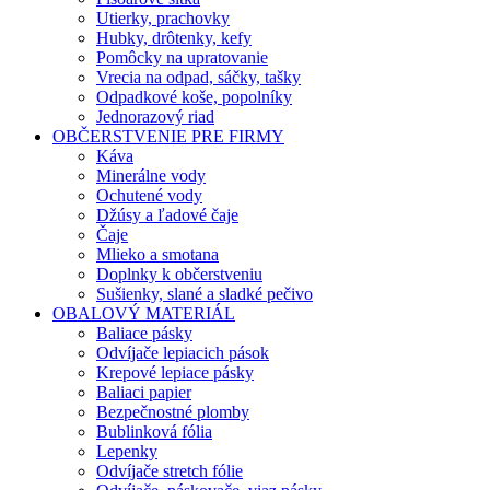
Utierky, prachovky
Hubky, drôtenky, kefy
Pomôcky na upratovanie
Vrecia na odpad, sáčky, tašky
Odpadkové koše, popolníky
Jednorazový riad
OBČERSTVENIE PRE FIRMY
Káva
Minerálne vody
Ochutené vody
Džúsy a ľadové čaje
Čaje
Mlieko a smotana
Doplnky k občerstveniu
Sušienky, slané a sladké pečivo
OBALOVÝ MATERIÁL
Baliace pásky
Odvíjače lepiacich pások
Krepové lepiace pásky
Baliaci papier
Bezpečnostné plomby
Bublinková fólia
Lepenky
Odvíjače stretch fólie