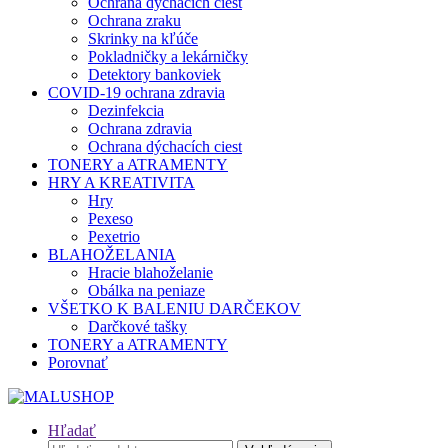
Ochrana dýchacích ciest
Ochrana zraku
Skrinky na kľúče
Pokladničky a lekárničky
Detektory bankoviek
COVID-19 ochrana zdravia
Dezinfekcia
Ochrana zdravia
Ochrana dýchacích ciest
TONERY a ATRAMENTY
HRY A KREATIVITA
Hry
Pexeso
Pexetrio
BLAHOŽELANIA
Hracie blahoželanie
Obálka na peniaze
VŠETKO K BALENIU DARČEKOV
Darčkové tašky
TONERY a ATRAMENTY
Porovnať
Hľadať
Hľadať: