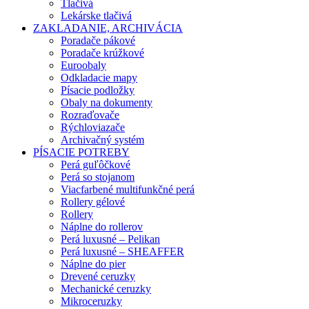
Tlačivá
Lekárske tlačivá
ZAKLADANIE, ARCHIVÁCIA
Poradače pákové
Poradače krúžkové
Euroobaly
Odkladacie mapy
Písacie podložky
Obaly na dokumenty
Rozraďovače
Rýchloviazače
Archivačný systém
PÍSACIE POTREBY
Perá guľôčkové
Perá so stojanom
Viacfarbené multifunkčné perá
Rollery gélové
Rollery
Náplne do rollerov
Perá luxusné – Pelikan
Perá luxusné – SHEAFFER
Náplne do pier
Drevené ceruzky
Mechanické ceruzky
Mikroceruzky