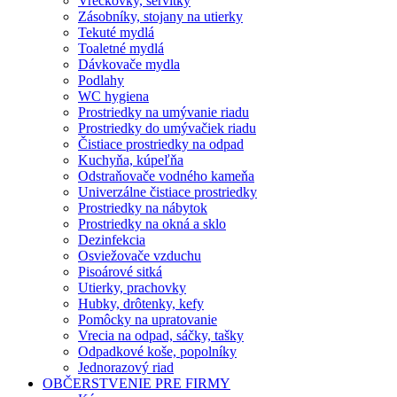
Vreckovky, servítky
Zásobníky, stojany na utierky
Tekuté mydlá
Toaletné mydlá
Dávkovače mydla
Podlahy
WC hygiena
Prostriedky na umývanie riadu
Prostriedky do umývačiek riadu
Čistiace prostriedky na odpad
Kuchyňa, kúpeľňa
Odstraňovače vodného kameňa
Univerzálne čistiace prostriedky
Prostriedky na nábytok
Prostriedky na okná a sklo
Dezinfekcia
Osviežovače vzduchu
Pisoárové sitká
Utierky, prachovky
Hubky, drôtenky, kefy
Pomôcky na upratovanie
Vrecia na odpad, sáčky, tašky
Odpadkové koše, popolníky
Jednorazový riad
OBČERSTVENIE PRE FIRMY