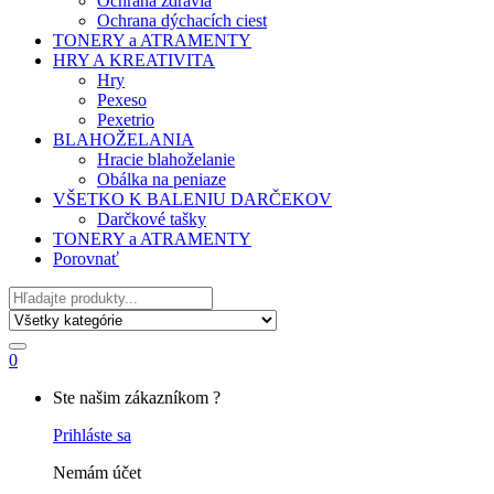
Ochrana zdravia
Ochrana dýchacích ciest
TONERY a ATRAMENTY
HRY A KREATIVITA
Hry
Pexeso
Pexetrio
BLAHOŽELANIA
Hracie blahoželanie
Obálka na peniaze
VŠETKO K BALENIU DARČEKOV
Darčkové tašky
TONERY a ATRAMENTY
Porovnať
Hľadať
0
My
Ste našim zákazníkom ?
Account
Prihláste sa
Nemám účet