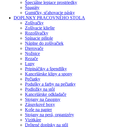
Špeciálne lepiace prostriedky
Špagáty
Gumičky, sťahovacie pásky
DOPLNKY PRACOVNÉHO STOLA
Zošívačky
Zošívacie kliešte
Rozošívačky
Spínacie pištole
Náplne do zošívačiek
Dierovače
Nožnice
Rezače
Lupy
Pripináčiky a špendlíky
Kancelárske klipy a spony
Pečiatky
Podušky a farby na pečiatky
Podložky na stôl
Kancelárske odkladače
Stojany na časopisy
Zásuvkové boxy
Koše na papier
Stojany na perá, organizéry
Vizitkáre
Drôtené doplnky na stôl