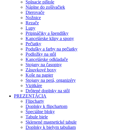
Spínacie pištole
Náplne do zošívačiek
Dierovače
Nožnice
Rezače
Lupy
Pripináčiky a špendlíky
Kancelárske klipy a spony
Pečiatky
Podušky a farby na pečiatky
Podložky na stôl
Kancelárske odkladače
Stojany na časopisy
Zásuvkové boxy
Koše na papier
Stojany na perá, organizéry
Vizitkáre
Drôtené doplnky na stôl
PREZENTÁCIA
Flipcharty
Doplnky k flipchartom
Špeciálne bloky
Tabule biele
Sklenené magnetické tabule
Doplnky k bielym tabuliam