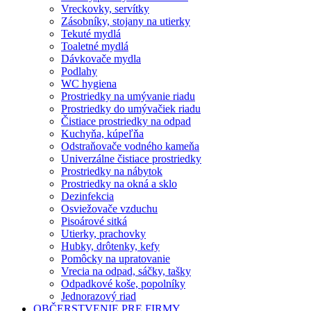
Vreckovky, servítky
Zásobníky, stojany na utierky
Tekuté mydlá
Toaletné mydlá
Dávkovače mydla
Podlahy
WC hygiena
Prostriedky na umývanie riadu
Prostriedky do umývačiek riadu
Čistiace prostriedky na odpad
Kuchyňa, kúpeľňa
Odstraňovače vodného kameňa
Univerzálne čistiace prostriedky
Prostriedky na nábytok
Prostriedky na okná a sklo
Dezinfekcia
Osviežovače vzduchu
Pisoárové sitká
Utierky, prachovky
Hubky, drôtenky, kefy
Pomôcky na upratovanie
Vrecia na odpad, sáčky, tašky
Odpadkové koše, popolníky
Jednorazový riad
OBČERSTVENIE PRE FIRMY