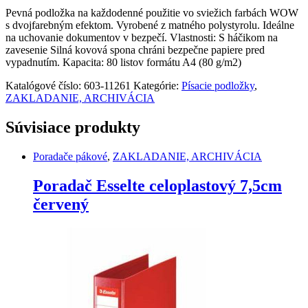
zelená
Pevná podložka na každodenné použitie vo sviežich farbách WOW
quantity
s dvojfarebným efektom. Vyrobené z matného polystyrolu. Ideálne
na uchovanie dokumentov v bezpečí. Vlastnosti: S háčikom na
zavesenie Silná kovová spona chráni bezpečne papiere pred
vypadnutím. Kapacita: 80 listov formátu A4 (80 g/m2)
Katalógové číslo:
603-11261
Kategórie:
Písacie podložky
,
ZAKLADANIE, ARCHIVÁCIA
Súvisiace produkty
Poradače pákové
,
ZAKLADANIE, ARCHIVÁCIA
Poradač Esselte celoplastový 7,5cm
červený