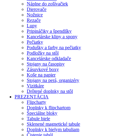
Náplne do zošívačiek
Dierovače
Nožnice
Rezače
Lupy
Pripináčiky a špendlíky
Kancelárske klipy a spony
Pečiatky
Podušky a farby na pečiatky
Podložky na stôl
Kancelárske odkladače
Stojany na časopisy
Zásuvkové boxy
Koše na papier
Stojany na perá, organizéry
Vizitkáre
Drôtené doplnky na stôl
PREZENTÁCIA
Flipcharty
Doplnky k flipchartom
Špeciálne bloky
Tabule biele
Sklenené magnetické tabule
Doplnky k bielym tabuliam
Čistenie tabúl