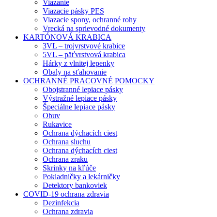
Viazanie
Viazacie pásky PES
Viazacie spony, ochranné rohy
Vrecká na sprievodné dokumenty
KARTÓNOVÁ KRABICA
3VL – trojvrstvové krabice
5VL – päťvrstvová krabica
Hárky z vlnitej lepenky
Obaly na sťahovanie
OCHRANNÉ PRACOVNÉ POMOCKY
Obojstranné lepiace pásky
Výstražné lepiace pásky
Špeciálne lepiace pásky
Obuv
Rukavice
Ochrana dýchacích ciest
Ochrana sluchu
Ochrana dýchacích ciest
Ochrana zraku
Skrinky na kľúče
Pokladničky a lekárničky
Detektory bankoviek
COVID-19 ochrana zdravia
Dezinfekcia
Ochrana zdravia