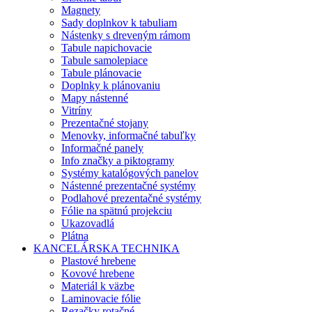
Magnety
Sady doplnkov k tabuliam
Nástenky s dreveným rámom
Tabule napichovacie
Tabule samolepiace
Tabule plánovacie
Doplnky k plánovaniu
Mapy nástenné
Vitríny
Prezentačné stojany
Menovky, informačné tabuľky
Informačné panely
Info značky a piktogramy
Systémy katalógových panelov
Nástenné prezentačné systémy
Podlahové prezentačné systémy
Fólie na spätnú projekciu
Ukazovadlá
Plátna
KANCELÁRSKA TECHNIKA
Plastové hrebene
Kovové hrebene
Materiál k väzbe
Laminovacie fólie
Rezačky rotačné