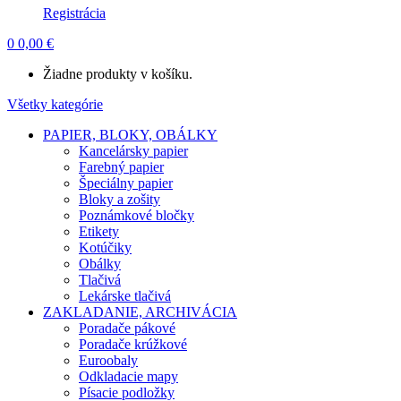
Registrácia
0
0,00
€
Žiadne produkty v košíku.
Všetky kategórie
PAPIER, BLOKY, OBÁLKY
Kancelársky papier
Farebný papier
Špeciálny papier
Bloky a zošity
Poznámkové bločky
Etikety
Kotúčiky
Obálky
Tlačivá
Lekárske tlačivá
ZAKLADANIE, ARCHIVÁCIA
Poradače pákové
Poradače krúžkové
Euroobaly
Odkladacie mapy
Písacie podložky