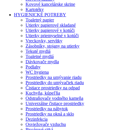
Kovové kancelárske skrine
Kartotéky
HYGIENICKÉ POTREBY
Toaletný papier
Utierky papierové skladané
Utierky papierové v kotúči
Utierky priemyselné v kotúči
Vreckovky, servítky
Zásobníky, stojany na utierky
Tekuté mydlá
Toaletné mydlá
Dávkovače mydla
Podlahy
WC hygiena
Prostriedky na umývanie riadu
Prostriedky do umývačiek riadu
Čistiace prostriedky na odpad
Kuchyňa, kúpeľňa
Odstraňovače vodného kameňa
Univerzálne čistiace prostriedky
Prostriedky na nábytok
Prostriedky na okná a sklo
Dezinfekcia
Osviežovače vzduchu
Pisoárové sitká