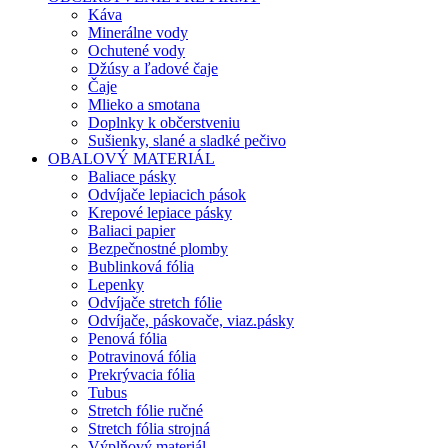
Káva
Minerálne vody
Ochutené vody
Džúsy a ľadové čaje
Čaje
Mlieko a smotana
Doplnky k občerstveniu
Sušienky, slané a sladké pečivo
OBALOVÝ MATERIÁL
Baliace pásky
Odvíjače lepiacich pások
Krepové lepiace pásky
Baliaci papier
Bezpečnostné plomby
Bublinková fólia
Lepenky
Odvíjače stretch fólie
Odvíjače, páskovače, viaz.pásky
Penová fólia
Potravinová fólia
Prekrývacia fólia
Tubus
Stretch fólie ručné
Stretch fólia strojná
Výplňový materiál