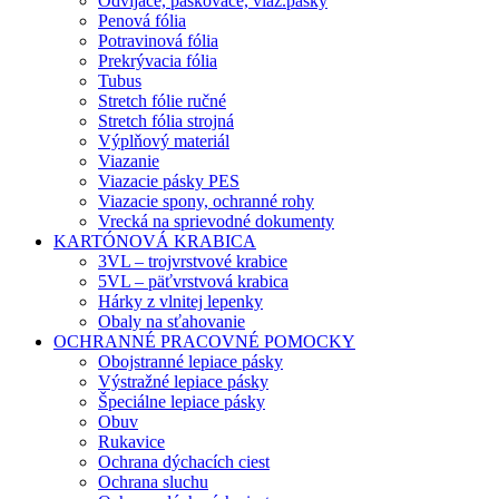
Odvíjače, páskovače, viaz.pásky
Penová fólia
Potravinová fólia
Prekrývacia fólia
Tubus
Stretch fólie ručné
Stretch fólia strojná
Výplňový materiál
Viazanie
Viazacie pásky PES
Viazacie spony, ochranné rohy
Vrecká na sprievodné dokumenty
KARTÓNOVÁ KRABICA
3VL – trojvrstvové krabice
5VL – päťvrstvová krabica
Hárky z vlnitej lepenky
Obaly na sťahovanie
OCHRANNÉ PRACOVNÉ POMOCKY
Obojstranné lepiace pásky
Výstražné lepiace pásky
Špeciálne lepiace pásky
Obuv
Rukavice
Ochrana dýchacích ciest
Ochrana sluchu