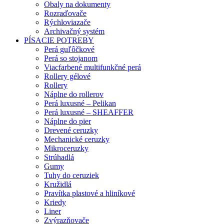
Obaly na dokumenty
Rozraďovače
Rýchloviazače
Archivačný systém
PÍSACIE POTREBY
Perá guľôčkové
Perá so stojanom
Viacfarbené multifunkčné perá
Rollery gélové
Rollery
Náplne do rollerov
Perá luxusné – Pelikan
Perá luxusné – SHEAFFER
Náplne do pier
Drevené ceruzky
Mechanické ceruzky
Mikroceruzky
Strúhadlá
Gumy
Tuhy do ceruziek
Kružidlá
Pravítka plastové a hliníkové
Kriedy
Liner
Zvýrazňovače