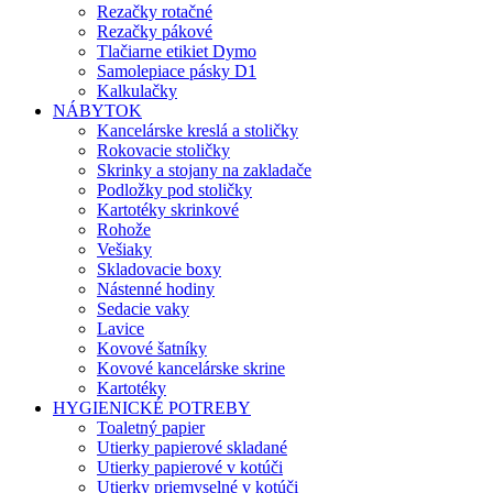
Rezačky rotačné
Rezačky pákové
Tlačiarne etikiet Dymo
Samolepiace pásky D1
Kalkulačky
NÁBYTOK
Kancelárske kreslá a stoličky
Rokovacie stoličky
Skrinky a stojany na zakladače
Podložky pod stoličky
Kartotéky skrinkové
Rohože
Vešiaky
Skladovacie boxy
Nástenné hodiny
Sedacie vaky
Lavice
Kovové šatníky
Kovové kancelárske skrine
Kartotéky
HYGIENICKÉ POTREBY
Toaletný papier
Utierky papierové skladané
Utierky papierové v kotúči
Utierky priemyselné v kotúči