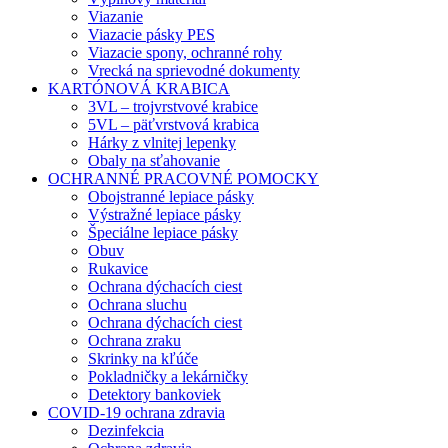
Viazanie
Viazacie pásky PES
Viazacie spony, ochranné rohy
Vrecká na sprievodné dokumenty
KARTÓNOVÁ KRABICA
3VL – trojvrstvové krabice
5VL – päťvrstvová krabica
Hárky z vlnitej lepenky
Obaly na sťahovanie
OCHRANNÉ PRACOVNÉ POMOCKY
Obojstranné lepiace pásky
Výstražné lepiace pásky
Špeciálne lepiace pásky
Obuv
Rukavice
Ochrana dýchacích ciest
Ochrana sluchu
Ochrana dýchacích ciest
Ochrana zraku
Skrinky na kľúče
Pokladničky a lekárničky
Detektory bankoviek
COVID-19 ochrana zdravia
Dezinfekcia