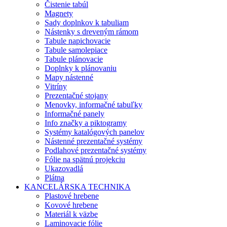
Čistenie tabúl
Magnety
Sady doplnkov k tabuliam
Nástenky s dreveným rámom
Tabule napichovacie
Tabule samolepiace
Tabule plánovacie
Doplnky k plánovaniu
Mapy nástenné
Vitríny
Prezentačné stojany
Menovky, informačné tabuľky
Informačné panely
Info značky a piktogramy
Systémy katalógových panelov
Nástenné prezentačné systémy
Podlahové prezentačné systémy
Fólie na spätnú projekciu
Ukazovadlá
Plátna
KANCELÁRSKA TECHNIKA
Plastové hrebene
Kovové hrebene
Materiál k väzbe
Laminovacie fólie