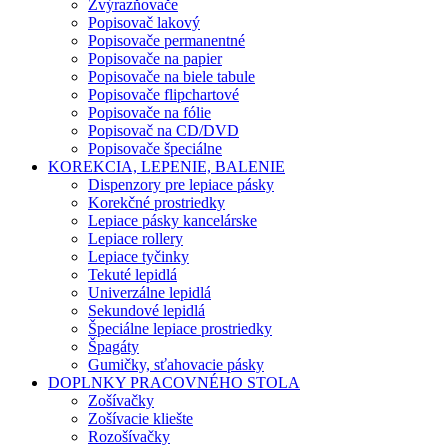
Zvýrazňovače
Popisovač lakový
Popisovače permanentné
Popisovače na papier
Popisovače na biele tabule
Popisovače flipchartové
Popisovače na fólie
Popisovač na CD/DVD
Popisovače špeciálne
KOREKCIA, LEPENIE, BALENIE
Dispenzory pre lepiace pásky
Korekčné prostriedky
Lepiace pásky kancelárske
Lepiace rollery
Lepiace tyčinky
Tekuté lepidlá
Univerzálne lepidlá
Sekundové lepidlá
Špeciálne lepiace prostriedky
Špagáty
Gumičky, sťahovacie pásky
DOPLNKY PRACOVNÉHO STOLA
Zošívačky
Zošívacie kliešte
Rozošívačky