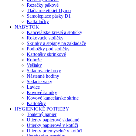
Rezačky pákové
Tlačiarne etikiet Dymo
Samolepiace pásky D1
Kalkulačky
NÁBYTOK
Kancelárske kreslá a stoličky
Rokovacie stoličky
Skrinky a stojany na zakladače
Podložky pod stoličky
Kartotéky skrinkové
Rohože
Vešiaky
Skladovacie boxy
Nástenné hodiny
Sedacie vaky
Lavice
Kovové šatníky
Kovové kancelárske skrine
Kartotéky
HYGIENICKÉ POTREBY
Toaletný papier
Utierky papierové skladané
Utierky papierové v kotúči
Utierky priemyselné v kotúči