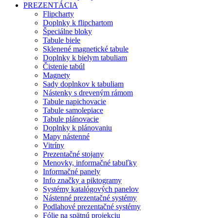
PREZENTÁCIA
Flipcharty
Doplnky k flipchartom
Špeciálne bloky
Tabule biele
Sklenené magnetické tabule
Doplnky k bielym tabuliam
Čistenie tabúl
Magnety
Sady doplnkov k tabuliam
Nástenky s dreveným rámom
Tabule napichovacie
Tabule samolepiace
Tabule plánovacie
Doplnky k plánovaniu
Mapy nástenné
Vitríny
Prezentačné stojany
Menovky, informačné tabuľky
Informačné panely
Info značky a piktogramy
Systémy katalógových panelov
Nástenné prezentačné systémy
Podlahové prezentačné systémy
Fólie na spätnú projekciu