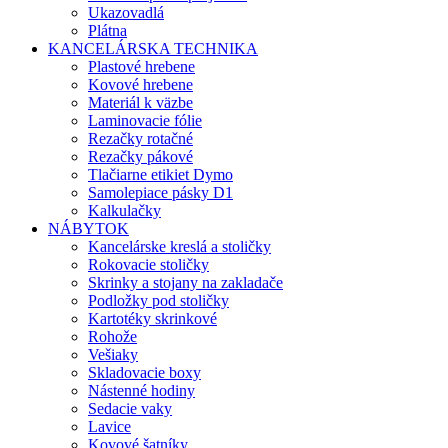
Ukazovadlá
Plátna
KANCELÁRSKA TECHNIKA
Plastové hrebene
Kovové hrebene
Materiál k väzbe
Laminovacie fólie
Rezačky rotačné
Rezačky pákové
Tlačiarne etikiet Dymo
Samolepiace pásky D1
Kalkulačky
NÁBYTOK
Kancelárske kreslá a stoličky
Rokovacie stoličky
Skrinky a stojany na zakladače
Podložky pod stoličky
Kartotéky skrinkové
Rohože
Vešiaky
Skladovacie boxy
Nástenné hodiny
Sedacie vaky
Lavice
Kovové šatníky