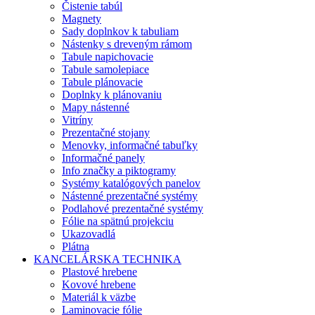
Čistenie tabúl
Magnety
Sady doplnkov k tabuliam
Nástenky s dreveným rámom
Tabule napichovacie
Tabule samolepiace
Tabule plánovacie
Doplnky k plánovaniu
Mapy nástenné
Vitríny
Prezentačné stojany
Menovky, informačné tabuľky
Informačné panely
Info značky a piktogramy
Systémy katalógových panelov
Nástenné prezentačné systémy
Podlahové prezentačné systémy
Fólie na spätnú projekciu
Ukazovadlá
Plátna
KANCELÁRSKA TECHNIKA
Plastové hrebene
Kovové hrebene
Materiál k väzbe
Laminovacie fólie