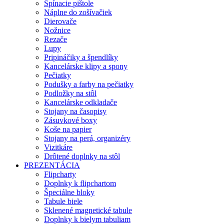
Spínacie pištole
Náplne do zošívačiek
Dierovače
Nožnice
Rezače
Lupy
Pripináčiky a špendlíky
Kancelárske klipy a spony
Pečiatky
Podušky a farby na pečiatky
Podložky na stôl
Kancelárske odkladače
Stojany na časopisy
Zásuvkové boxy
Koše na papier
Stojany na perá, organizéry
Vizitkáre
Drôtené doplnky na stôl
PREZENTÁCIA
Flipcharty
Doplnky k flipchartom
Špeciálne bloky
Tabule biele
Sklenené magnetické tabule
Doplnky k bielym tabuliam