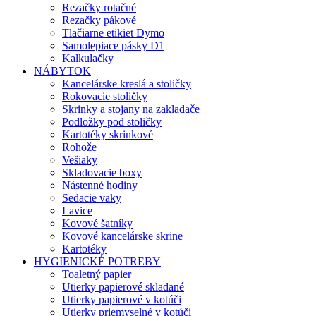
Rezačky rotačné
Rezačky pákové
Tlačiarne etikiet Dymo
Samolepiace pásky D1
Kalkulačky
NÁBYTOK
Kancelárske kreslá a stoličky
Rokovacie stoličky
Skrinky a stojany na zakladače
Podložky pod stoličky
Kartotéky skrinkové
Rohože
Vešiaky
Skladovacie boxy
Nástenné hodiny
Sedacie vaky
Lavice
Kovové šatníky
Kovové kancelárske skrine
Kartotéky
HYGIENICKÉ POTREBY
Toaletný papier
Utierky papierové skladané
Utierky papierové v kotúči
Utierky priemyselné v kotúči