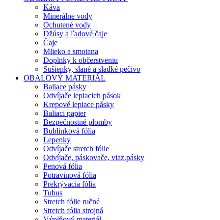
Káva
Minerálne vody
Ochutené vody
Džúsy a ľadové čaje
Čaje
Mlieko a smotana
Doplnky k občerstveniu
Sušienky, slané a sladké pečivo
OBALOVÝ MATERIÁL
Baliace pásky
Odvíjače lepiacich pások
Krepové lepiace pásky
Baliaci papier
Bezpečnostné plomby
Bublinková fólia
Lepenky
Odvíjače stretch fólie
Odvíjače, páskovače, viaz.pásky
Penová fólia
Potravinová fólia
Prekrývacia fólia
Tubus
Stretch fólie ručné
Stretch fólia strojná
Výplňový materiál