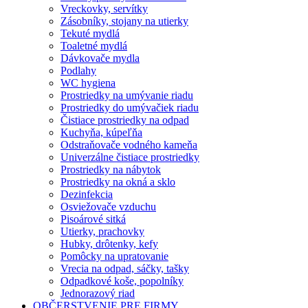
Vreckovky, servítky
Zásobníky, stojany na utierky
Tekuté mydlá
Toaletné mydlá
Dávkovače mydla
Podlahy
WC hygiena
Prostriedky na umývanie riadu
Prostriedky do umývačiek riadu
Čistiace prostriedky na odpad
Kuchyňa, kúpeľňa
Odstraňovače vodného kameňa
Univerzálne čistiace prostriedky
Prostriedky na nábytok
Prostriedky na okná a sklo
Dezinfekcia
Osviežovače vzduchu
Pisoárové sitká
Utierky, prachovky
Hubky, drôtenky, kefy
Pomôcky na upratovanie
Vrecia na odpad, sáčky, tašky
Odpadkové koše, popolníky
Jednorazový riad
OBČERSTVENIE PRE FIRMY