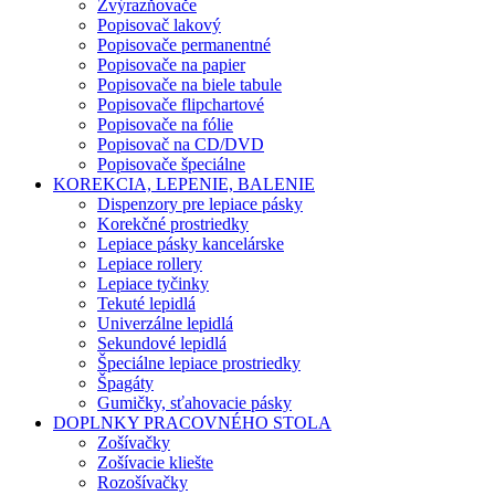
Zvýrazňovače
Popisovač lakový
Popisovače permanentné
Popisovače na papier
Popisovače na biele tabule
Popisovače flipchartové
Popisovače na fólie
Popisovač na CD/DVD
Popisovače špeciálne
KOREKCIA, LEPENIE, BALENIE
Dispenzory pre lepiace pásky
Korekčné prostriedky
Lepiace pásky kancelárske
Lepiace rollery
Lepiace tyčinky
Tekuté lepidlá
Univerzálne lepidlá
Sekundové lepidlá
Špeciálne lepiace prostriedky
Špagáty
Gumičky, sťahovacie pásky
DOPLNKY PRACOVNÉHO STOLA
Zošívačky
Zošívacie kliešte
Rozošívačky