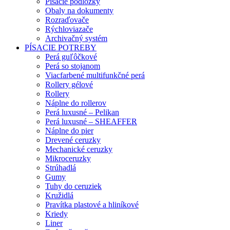
Písacie podložky
Obaly na dokumenty
Rozraďovače
Rýchloviazače
Archivačný systém
PÍSACIE POTREBY
Perá guľôčkové
Perá so stojanom
Viacfarbené multifunkčné perá
Rollery gélové
Rollery
Náplne do rollerov
Perá luxusné – Pelikan
Perá luxusné – SHEAFFER
Náplne do pier
Drevené ceruzky
Mechanické ceruzky
Mikroceruzky
Strúhadlá
Gumy
Tuhy do ceruziek
Kružidlá
Pravítka plastové a hliníkové
Kriedy
Liner