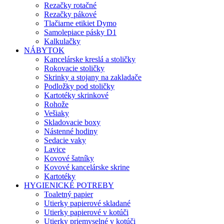
Rezačky rotačné
Rezačky pákové
Tlačiarne etikiet Dymo
Samolepiace pásky D1
Kalkulačky
NÁBYTOK
Kancelárske kreslá a stoličky
Rokovacie stoličky
Skrinky a stojany na zakladače
Podložky pod stoličky
Kartotéky skrinkové
Rohože
Vešiaky
Skladovacie boxy
Nástenné hodiny
Sedacie vaky
Lavice
Kovové šatníky
Kovové kancelárske skrine
Kartotéky
HYGIENICKÉ POTREBY
Toaletný papier
Utierky papierové skladané
Utierky papierové v kotúči
Utierky priemyselné v kotúči