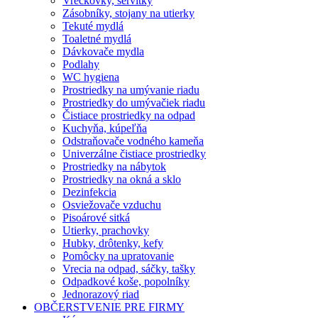
Vreckovky, servítky
Zásobníky, stojany na utierky
Tekuté mydlá
Toaletné mydlá
Dávkovače mydla
Podlahy
WC hygiena
Prostriedky na umývanie riadu
Prostriedky do umývačiek riadu
Čistiace prostriedky na odpad
Kuchyňa, kúpeľňa
Odstraňovače vodného kameňa
Univerzálne čistiace prostriedky
Prostriedky na nábytok
Prostriedky na okná a sklo
Dezinfekcia
Osviežovače vzduchu
Pisoárové sitká
Utierky, prachovky
Hubky, drôtenky, kefy
Pomôcky na upratovanie
Vrecia na odpad, sáčky, tašky
Odpadkové koše, popolníky
Jednorazový riad
OBČERSTVENIE PRE FIRMY