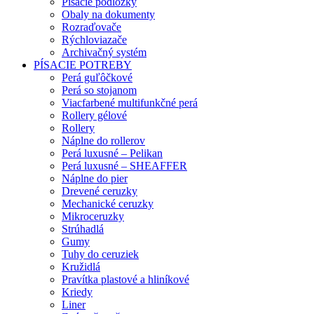
Písacie podložky
Obaly na dokumenty
Rozraďovače
Rýchloviazače
Archivačný systém
PÍSACIE POTREBY
Perá guľôčkové
Perá so stojanom
Viacfarbené multifunkčné perá
Rollery gélové
Rollery
Náplne do rollerov
Perá luxusné – Pelikan
Perá luxusné – SHEAFFER
Náplne do pier
Drevené ceruzky
Mechanické ceruzky
Mikroceruzky
Strúhadlá
Gumy
Tuhy do ceruziek
Kružidlá
Pravítka plastové a hliníkové
Kriedy
Liner