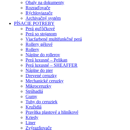
Obaly na dokumenty
Rozraďovače
Rýchloviazače
Archivačný systém
PÍSACIE POTREBY
Perá guľôčkové
Perá so stojanom
Viacfarbené multifunkčné perá
Rollery gélové
Rollery
Náplne do rollerov
Perá luxusné – Pelikan
Perá luxusné – SHEAFFER
Náplne do pier
Drevené ceruzky
Mechanické ceruzky
Mikroceruzky
Strúhadlá
Gumy
Tuhy do ceruziek
Kružidlá
Pravítka plastové a hliníkové
Kriedy
Liner
Zvýrazňovače