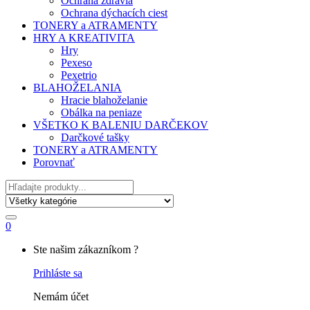
Ochrana zdravia
Ochrana dýchacích ciest
TONERY a ATRAMENTY
HRY A KREATIVITA
Hry
Pexeso
Pexetrio
BLAHOŽELANIA
Hracie blahoželanie
Obálka na peniaze
VŠETKO K BALENIU DARČEKOV
Darčkové tašky
TONERY a ATRAMENTY
Porovnať
Hľadať
0
My
Ste našim zákazníkom ?
Account
Prihláste sa
Nemám účet