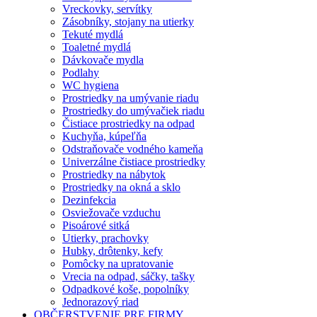
Vreckovky, servítky
Zásobníky, stojany na utierky
Tekuté mydlá
Toaletné mydlá
Dávkovače mydla
Podlahy
WC hygiena
Prostriedky na umývanie riadu
Prostriedky do umývačiek riadu
Čistiace prostriedky na odpad
Kuchyňa, kúpeľňa
Odstraňovače vodného kameňa
Univerzálne čistiace prostriedky
Prostriedky na nábytok
Prostriedky na okná a sklo
Dezinfekcia
Osviežovače vzduchu
Pisoárové sitká
Utierky, prachovky
Hubky, drôtenky, kefy
Pomôcky na upratovanie
Vrecia na odpad, sáčky, tašky
Odpadkové koše, popolníky
Jednorazový riad
OBČERSTVENIE PRE FIRMY