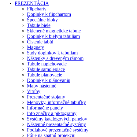
PREZENTÁCIA
Flipcharty
Doplnky k flipchartom
Špeciálne bloky
Tabule biele
Sklenené magnetické tabule
Doplnky k bielym tabuliam
Čistenie tabúl
Magnety
Sady doplnkov k tabuliam
Nástenky s dreveným rámom
Tabule napichovacie
Tabule samolepiace
Tabule plánovacie
Doplnky k plánovaniu
Mapy nástenné
Vitríny
Prezentačné stojany
Menovky, informačné tabuľky
Informačné panely
Info značky a piktogramy
Systémy katalógových panelov
Nástenné prezentačné systémy
Podlahové prezentačné systémy
Fólie na spätnú projekciu