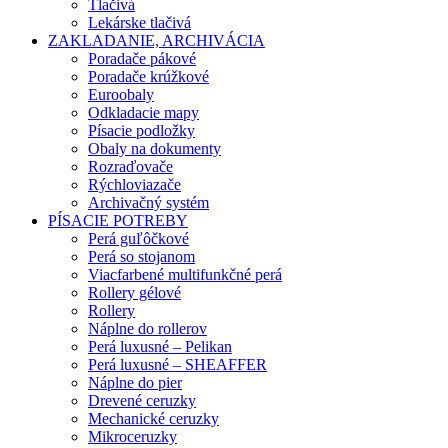
Tlačivá
Lekárske tlačivá
ZAKLADANIE, ARCHIVÁCIA
Poradače pákové
Poradače krúžkové
Euroobaly
Odkladacie mapy
Písacie podložky
Obaly na dokumenty
Rozraďovače
Rýchloviazače
Archivačný systém
PÍSACIE POTREBY
Perá guľôčkové
Perá so stojanom
Viacfarbené multifunkčné perá
Rollery gélové
Rollery
Náplne do rollerov
Perá luxusné – Pelikan
Perá luxusné – SHEAFFER
Náplne do pier
Drevené ceruzky
Mechanické ceruzky
Mikroceruzky