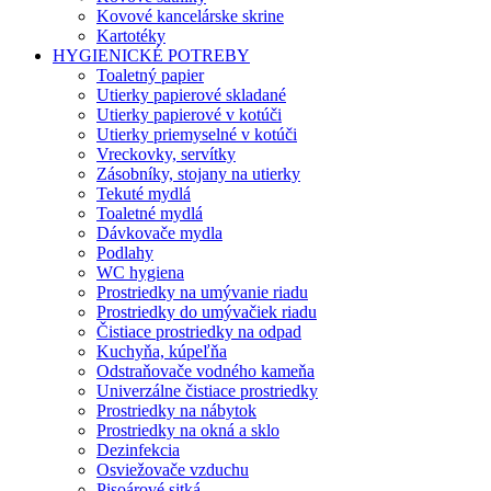
Kovové kancelárske skrine
Kartotéky
HYGIENICKÉ POTREBY
Toaletný papier
Utierky papierové skladané
Utierky papierové v kotúči
Utierky priemyselné v kotúči
Vreckovky, servítky
Zásobníky, stojany na utierky
Tekuté mydlá
Toaletné mydlá
Dávkovače mydla
Podlahy
WC hygiena
Prostriedky na umývanie riadu
Prostriedky do umývačiek riadu
Čistiace prostriedky na odpad
Kuchyňa, kúpeľňa
Odstraňovače vodného kameňa
Univerzálne čistiace prostriedky
Prostriedky na nábytok
Prostriedky na okná a sklo
Dezinfekcia
Osviežovače vzduchu
Pisoárové sitká