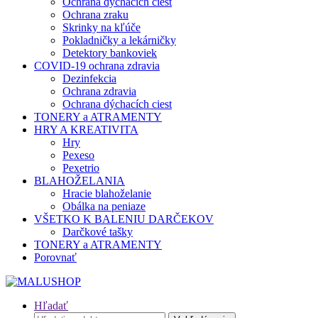
Ochrana dýchacích ciest
Ochrana zraku
Skrinky na kľúče
Pokladničky a lekárničky
Detektory bankoviek
COVID-19 ochrana zdravia
Dezinfekcia
Ochrana zdravia
Ochrana dýchacích ciest
TONERY a ATRAMENTY
HRY A KREATIVITA
Hry
Pexeso
Pexetrio
BLAHOŽELANIA
Hracie blahoželanie
Obálka na peniaze
VŠETKO K BALENIU DARČEKOV
Darčkové tašky
TONERY a ATRAMENTY
Porovnať
Hľadať
Hľadať: