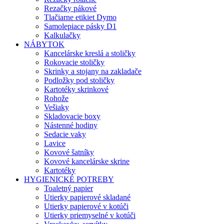
Rezačky pákové
Tlačiarne etikiet Dymo
Samolepiace pásky D1
Kalkulačky
NÁBYTOK
Kancelárske kreslá a stoličky
Rokovacie stoličky
Skrinky a stojany na zakladače
Podložky pod stoličky
Kartotéky skrinkové
Rohože
Vešiaky
Skladovacie boxy
Nástenné hodiny
Sedacie vaky
Lavice
Kovové šatníky
Kovové kancelárske skrine
Kartotéky
HYGIENICKÉ POTREBY
Toaletný papier
Utierky papierové skladané
Utierky papierové v kotúči
Utierky priemyselné v kotúči