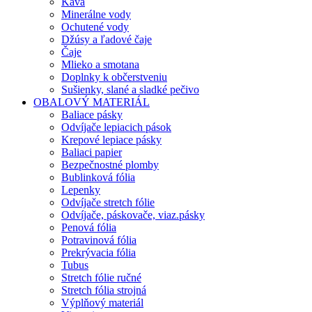
Káva
Minerálne vody
Ochutené vody
Džúsy a ľadové čaje
Čaje
Mlieko a smotana
Doplnky k občerstveniu
Sušienky, slané a sladké pečivo
OBALOVÝ MATERIÁL
Baliace pásky
Odvíjače lepiacich pások
Krepové lepiace pásky
Baliaci papier
Bezpečnostné plomby
Bublinková fólia
Lepenky
Odvíjače stretch fólie
Odvíjače, páskovače, viaz.pásky
Penová fólia
Potravinová fólia
Prekrývacia fólia
Tubus
Stretch fólie ručné
Stretch fólia strojná
Výplňový materiál