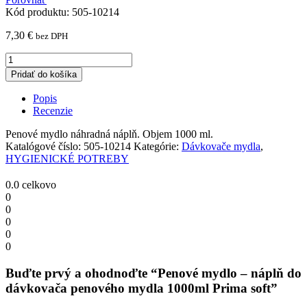
Kód produktu: 505-10214
7,30
€
bez DPH
Penové
mydlo
Pridať do košíka
-
náplň
Popis
do
Recenzie
dávkovača
penového
Penové mydlo náhradná náplň. Objem 1000 ml.
mydla
Katalógové číslo:
505-10214
Kategórie:
Dávkovače mydla
,
1000ml
HYGIENICKÉ POTREBY
Prima
soft
0.0
celkovo
quantity
0
0
0
0
0
Buďte prvý a ohodnoďte “Penové mydlo – náplň do
dávkovača penového mydla 1000ml Prima soft”