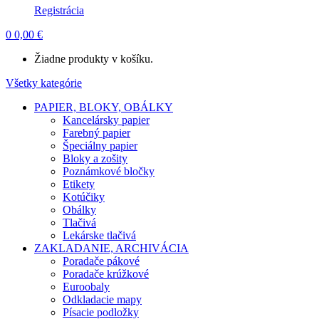
Registrácia
0
0,00
€
Žiadne produkty v košíku.
Všetky kategórie
PAPIER, BLOKY, OBÁLKY
Kancelársky papier
Farebný papier
Špeciálny papier
Bloky a zošity
Poznámkové bločky
Etikety
Kotúčiky
Obálky
Tlačivá
Lekárske tlačivá
ZAKLADANIE, ARCHIVÁCIA
Poradače pákové
Poradače krúžkové
Euroobaly
Odkladacie mapy
Písacie podložky