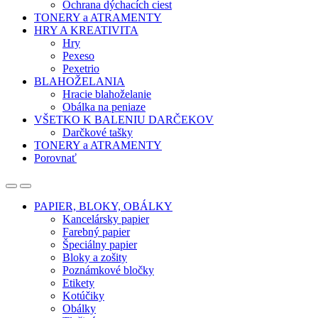
Ochrana dýchacích ciest
TONERY a ATRAMENTY
HRY A KREATIVITA
Hry
Pexeso
Pexetrio
BLAHOŽELANIA
Hracie blahoželanie
Obálka na peniaze
VŠETKO K BALENIU DARČEKOV
Darčkové tašky
TONERY a ATRAMENTY
Porovnať
Open
Close
PAPIER, BLOKY, OBÁLKY
Kancelársky papier
Farebný papier
Špeciálny papier
Bloky a zošity
Poznámkové bločky
Etikety
Kotúčiky
Obálky