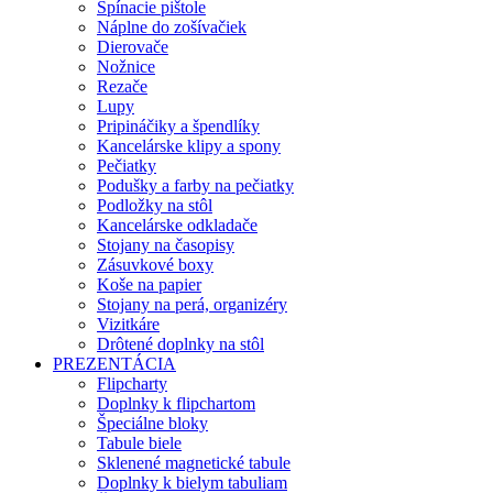
Spínacie pištole
Náplne do zošívačiek
Dierovače
Nožnice
Rezače
Lupy
Pripináčiky a špendlíky
Kancelárske klipy a spony
Pečiatky
Podušky a farby na pečiatky
Podložky na stôl
Kancelárske odkladače
Stojany na časopisy
Zásuvkové boxy
Koše na papier
Stojany na perá, organizéry
Vizitkáre
Drôtené doplnky na stôl
PREZENTÁCIA
Flipcharty
Doplnky k flipchartom
Špeciálne bloky
Tabule biele
Sklenené magnetické tabule
Doplnky k bielym tabuliam