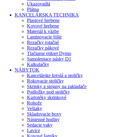
Ukazovadlá
Plátna
KANCELÁRSKA TECHNIKA
Plastové hrebene
Kovové hrebene
Materiál k väzbe
Laminovacie fólie
Rezačky rotačné
Rezačky pákové
Tlačiarne etikiet Dymo
Samolepiace pásky D1
Kalkulačky
NÁBYTOK
Kancelárske kreslá a stoličky
Rokovacie stoličky
Skrinky a stojany na zakladače
Podložky pod stoličky
Kartotéky skrinkové
Rohože
Vešiaky
Skladovacie boxy
Nástenné hodiny
Sedacie vaky
Lavice
Kovové šatníky