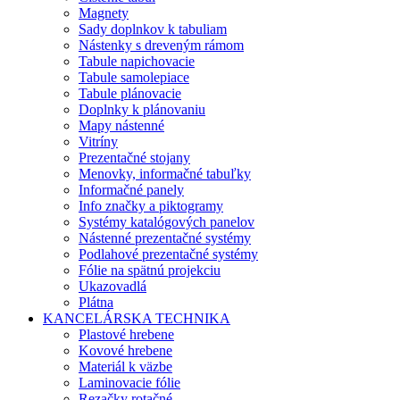
Magnety
Sady doplnkov k tabuliam
Nástenky s dreveným rámom
Tabule napichovacie
Tabule samolepiace
Tabule plánovacie
Doplnky k plánovaniu
Mapy nástenné
Vitríny
Prezentačné stojany
Menovky, informačné tabuľky
Informačné panely
Info značky a piktogramy
Systémy katalógových panelov
Nástenné prezentačné systémy
Podlahové prezentačné systémy
Fólie na spätnú projekciu
Ukazovadlá
Plátna
KANCELÁRSKA TECHNIKA
Plastové hrebene
Kovové hrebene
Materiál k väzbe
Laminovacie fólie
Rezačky rotačné