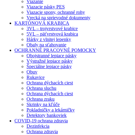
Viazanie
Viazacie pásky PES
Viazacie spony, ochranné rohy
Vrecká na sprievodné dokumenty
KARTÓNOVÁ KRABICA
3VL – trojvrstvové krabice
5VL – päťvrstvová krabica
Hárky z vlnitej lepenky
Obaly na sťahovanie
OCHRANNÉ PRACOVNÉ POMOCKY
Obojstranné lepiace pásky
Výstražné lepiace pásky
Špeciálne lepiace pásky
Obuv
Rukavice
Ochrana dýchacích ciest
Ochrana sluchu
Ochrana dýchacích ciest
Ochrana zraku
Skrinky na kľúče
Pokladničky a lekárničky
Detektory bankoviek
COVID-19 ochrana zdravia
Dezinfekcia
Ochrana zdravia