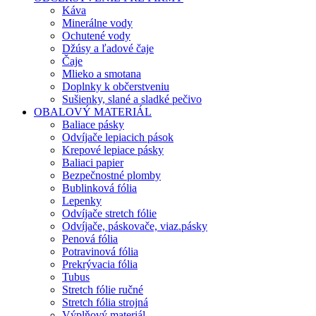
Káva
Minerálne vody
Ochutené vody
Džúsy a ľadové čaje
Čaje
Mlieko a smotana
Doplnky k občerstveniu
Sušienky, slané a sladké pečivo
OBALOVÝ MATERIÁL
Baliace pásky
Odvíjače lepiacich pások
Krepové lepiace pásky
Baliaci papier
Bezpečnostné plomby
Bublinková fólia
Lepenky
Odvíjače stretch fólie
Odvíjače, páskovače, viaz.pásky
Penová fólia
Potravinová fólia
Prekrývacia fólia
Tubus
Stretch fólie ručné
Stretch fólia strojná
Výplňový materiál