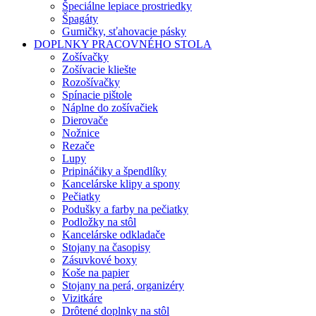
Špeciálne lepiace prostriedky
Špagáty
Gumičky, sťahovacie pásky
DOPLNKY PRACOVNÉHO STOLA
Zošívačky
Zošívacie kliešte
Rozošívačky
Spínacie pištole
Náplne do zošívačiek
Dierovače
Nožnice
Rezače
Lupy
Pripináčiky a špendlíky
Kancelárske klipy a spony
Pečiatky
Podušky a farby na pečiatky
Podložky na stôl
Kancelárske odkladače
Stojany na časopisy
Zásuvkové boxy
Koše na papier
Stojany na perá, organizéry
Vizitkáre
Drôtené doplnky na stôl