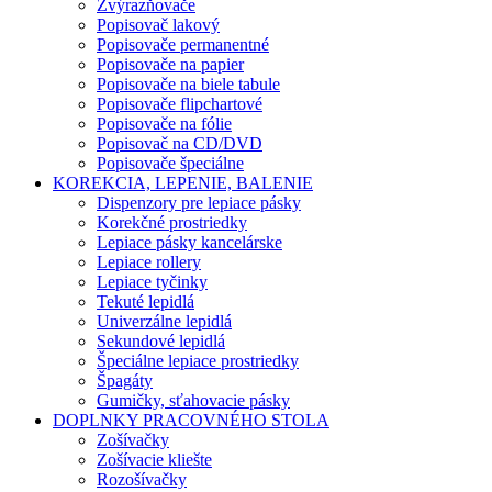
Zvýrazňovače
Popisovač lakový
Popisovače permanentné
Popisovače na papier
Popisovače na biele tabule
Popisovače flipchartové
Popisovače na fólie
Popisovač na CD/DVD
Popisovače špeciálne
KOREKCIA, LEPENIE, BALENIE
Dispenzory pre lepiace pásky
Korekčné prostriedky
Lepiace pásky kancelárske
Lepiace rollery
Lepiace tyčinky
Tekuté lepidlá
Univerzálne lepidlá
Sekundové lepidlá
Špeciálne lepiace prostriedky
Špagáty
Gumičky, sťahovacie pásky
DOPLNKY PRACOVNÉHO STOLA
Zošívačky
Zošívacie kliešte
Rozošívačky