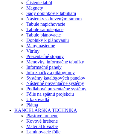
Čistenie tabúl
Magnety
Sady doplnkov k tabuliam
Nástenky s dreveným rámom
Tabule napichovacie
Tabule samolepiace
Tabule plánovacie
Doplnky k plánovaniu
Mapy nástenné
Vitríny
Prezentačné stojany
Menovky, informačné tabuľky
Informačné panely
Info značky a piktogramy
Systémy katalógových panelov
Nástenné prezentačné systémy
Podlahové prezentačné systémy
Fólie na spätnú projekciu
Ukazovadlá
Plátna
KANCELÁRSKA TECHNIKA
Plastové hrebene
Kovové hrebene
Materiál k väzbe
Laminovacie fólie