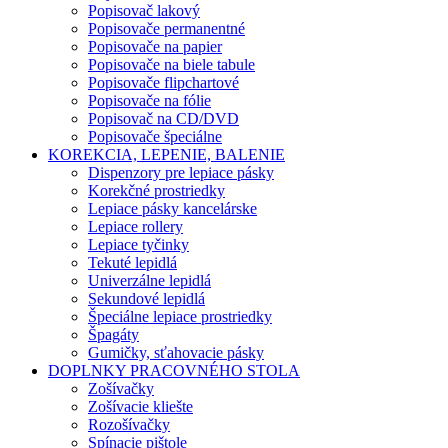
Popisovač lakový
Popisovače permanentné
Popisovače na papier
Popisovače na biele tabule
Popisovače flipchartové
Popisovače na fólie
Popisovač na CD/DVD
Popisovače špeciálne
KOREKCIA, LEPENIE, BALENIE
Dispenzory pre lepiace pásky
Korekčné prostriedky
Lepiace pásky kancelárske
Lepiace rollery
Lepiace tyčinky
Tekuté lepidlá
Univerzálne lepidlá
Sekundové lepidlá
Špeciálne lepiace prostriedky
Špagáty
Gumičky, sťahovacie pásky
DOPLNKY PRACOVNÉHO STOLA
Zošívačky
Zošívacie kliešte
Rozošívačky
Spínacie pištole