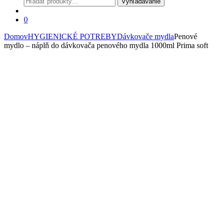
Vyhľadávanie
0
Domov
HYGIENICKÉ POTREBY
Dávkovače mydla
Penové
mydlo – náplň do dávkovača penového mydla 1000ml Prima soft