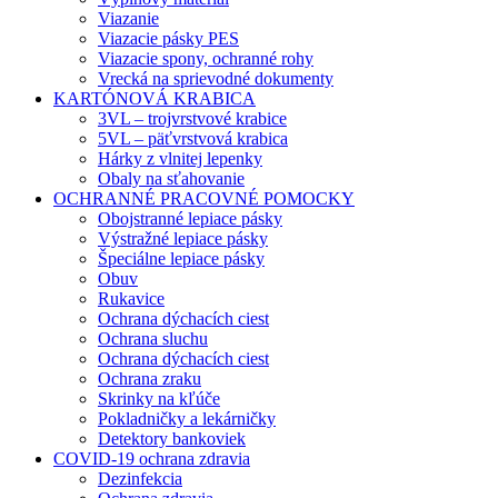
Viazanie
Viazacie pásky PES
Viazacie spony, ochranné rohy
Vrecká na sprievodné dokumenty
KARTÓNOVÁ KRABICA
3VL – trojvrstvové krabice
5VL – päťvrstvová krabica
Hárky z vlnitej lepenky
Obaly na sťahovanie
OCHRANNÉ PRACOVNÉ POMOCKY
Obojstranné lepiace pásky
Výstražné lepiace pásky
Špeciálne lepiace pásky
Obuv
Rukavice
Ochrana dýchacích ciest
Ochrana sluchu
Ochrana dýchacích ciest
Ochrana zraku
Skrinky na kľúče
Pokladničky a lekárničky
Detektory bankoviek
COVID-19 ochrana zdravia
Dezinfekcia