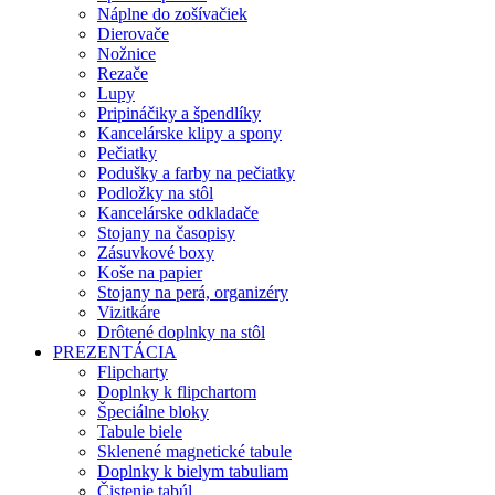
Náplne do zošívačiek
Dierovače
Nožnice
Rezače
Lupy
Pripináčiky a špendlíky
Kancelárske klipy a spony
Pečiatky
Podušky a farby na pečiatky
Podložky na stôl
Kancelárske odkladače
Stojany na časopisy
Zásuvkové boxy
Koše na papier
Stojany na perá, organizéry
Vizitkáre
Drôtené doplnky na stôl
PREZENTÁCIA
Flipcharty
Doplnky k flipchartom
Špeciálne bloky
Tabule biele
Sklenené magnetické tabule
Doplnky k bielym tabuliam
Čistenie tabúl