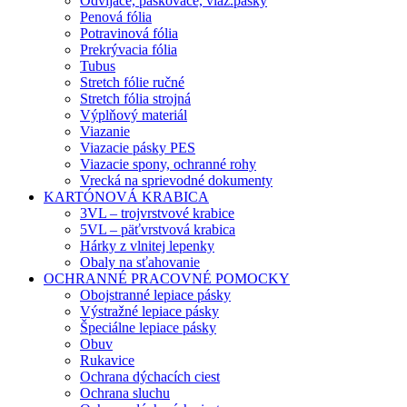
Odvíjače, páskovače, viaz.pásky
Penová fólia
Potravinová fólia
Prekrývacia fólia
Tubus
Stretch fólie ručné
Stretch fólia strojná
Výplňový materiál
Viazanie
Viazacie pásky PES
Viazacie spony, ochranné rohy
Vrecká na sprievodné dokumenty
KARTÓNOVÁ KRABICA
3VL – trojvrstvové krabice
5VL – päťvrstvová krabica
Hárky z vlnitej lepenky
Obaly na sťahovanie
OCHRANNÉ PRACOVNÉ POMOCKY
Obojstranné lepiace pásky
Výstražné lepiace pásky
Špeciálne lepiace pásky
Obuv
Rukavice
Ochrana dýchacích ciest
Ochrana sluchu