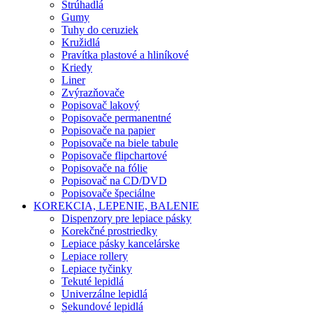
Strúhadlá
Gumy
Tuhy do ceruziek
Kružidlá
Pravítka plastové a hliníkové
Kriedy
Liner
Zvýrazňovače
Popisovač lakový
Popisovače permanentné
Popisovače na papier
Popisovače na biele tabule
Popisovače flipchartové
Popisovače na fólie
Popisovač na CD/DVD
Popisovače špeciálne
KOREKCIA, LEPENIE, BALENIE
Dispenzory pre lepiace pásky
Korekčné prostriedky
Lepiace pásky kancelárske
Lepiace rollery
Lepiace tyčinky
Tekuté lepidlá
Univerzálne lepidlá
Sekundové lepidlá