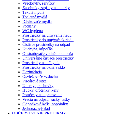
Vreckovky, servítky
Zásobníky, stojany na utierky
Tekuté mydlá
Toaletné mydlá
Dávkovače mydla
Podlahy
WC hygiena
Prostriedky na umývanie riadu
Prostriedky do umývačiek riadu
Čistiace prostriedky na odpad
Kuchyňa, kúpeľňa
Odstraňovače vodného kameňa
Univerzálne čistiace prostriedky
Prostriedky na nábytok
Prostriedky na okná a sklo
Dezinfekcia
Osviežovače vzduchu
Pisoárové sitká
Utierky, prachovky
Hubky, drôtenky, kefy
Pomôcky na upratovanie
Vrecia na odpad, sáčky, tašky
Odpadkové koše, popolníky
Jednorazový riad
OBČERSTVENIE PRE FIRMY