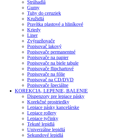
Strúhadlá
Gumy
Tuhy do ceruziek
Kružidlá
Pravítka plastové a hliníkové
Kriedy
Liner
Zvýrazňovače
Popisovač lakový
Popisovače permanentné
Popisovače na papier
Popisovače na biele tabule
Popisovače flipchartové
Popisovače na fólie
Popisovač na CD/DVD
Popisovače špeciálne
KOREKCIA, LEPENIE, BALENIE
Dispenzory pre lepiace pásky
Korekčné prostriedky
Lepiace pásky kancelárske
Lepiace rollery
Lepiace tyčinky
Tekuté lepidlá
Univerzálne lepidlá
Sekundové lepidlá