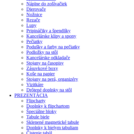
Náplne do zošívačiek
Dierovače
Nožnice
Rezače
Lupy
Pripináčiky a špendlíky
Kancelárske klipy a spony
Pečiatky
Podušky a farby na pečiatky
Podložky na stôl
Kancelárske odkladače
Stojany na časopisy
Zásuvkové boxy
Koše na papier
Stojany na perá, organizéry
Vizitkáre
Drôtené doplnky na stôl
PREZENTÁCIA
Flipcharty
Doplnky k flipchartom
Špeciálne bloky
Tabule biele
Sklenené magnetické tabule
Doplnky k bielym tabuliam
Čistenie tabúl