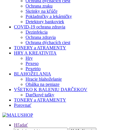
Ochrana dýchacích ciest
Ochrana zraku
Skrinky na kľúče
Pokladničky a lekárničky
Detektory bankoviek
COVID-19 ochrana zdravia
Dezinfekcia
Ochrana zdravia
Ochrana dýchacích ciest
TONERY a ATRAMENTY
HRY A KREATIVITA
Hry
Pexeso
Pexetrio
BLAHOŽELANIA
Hracie blahoželanie
Obálka na peniaze
VŠETKO K BALENIU DARČEKOV
Darčkové tašky
TONERY a ATRAMENTY
Porovnať
Hľadať
Hľadať: