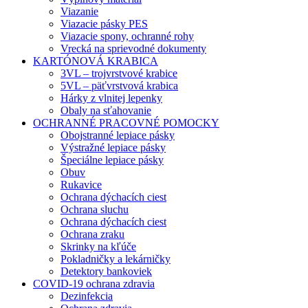
Viazanie
Viazacie pásky PES
Viazacie spony, ochranné rohy
Vrecká na sprievodné dokumenty
KARTÓNOVÁ KRABICA
3VL – trojvrstvové krabice
5VL – päťvrstvová krabica
Hárky z vlnitej lepenky
Obaly na sťahovanie
OCHRANNÉ PRACOVNÉ POMOCKY
Obojstranné lepiace pásky
Výstražné lepiace pásky
Špeciálne lepiace pásky
Obuv
Rukavice
Ochrana dýchacích ciest
Ochrana sluchu
Ochrana dýchacích ciest
Ochrana zraku
Skrinky na kľúče
Pokladničky a lekárničky
Detektory bankoviek
COVID-19 ochrana zdravia
Dezinfekcia