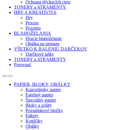
Ochrana dýchacích ciest
TONERY a ATRAMENTY
HRY A KREATIVITA
Hry
Pexeso
Pexetrio
BLAHOŽELANIA
Hracie blahoželanie
Obálka na peniaze
VŠETKO K BALENIU DARČEKOV
Darčkové tašky
TONERY a ATRAMENTY
Porovnať
Open
Close
PAPIER, BLOKY, OBÁLKY
Kancelársky papier
Farebný papier
Špeciálny papier
Bloky a zošity
Poznámkové bločky
Etikety
Kotúčiky
Obálky