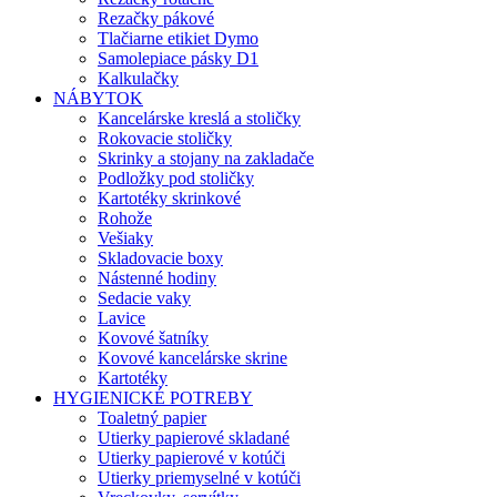
Rezačky pákové
Tlačiarne etikiet Dymo
Samolepiace pásky D1
Kalkulačky
NÁBYTOK
Kancelárske kreslá a stoličky
Rokovacie stoličky
Skrinky a stojany na zakladače
Podložky pod stoličky
Kartotéky skrinkové
Rohože
Vešiaky
Skladovacie boxy
Nástenné hodiny
Sedacie vaky
Lavice
Kovové šatníky
Kovové kancelárske skrine
Kartotéky
HYGIENICKÉ POTREBY
Toaletný papier
Utierky papierové skladané
Utierky papierové v kotúči
Utierky priemyselné v kotúči