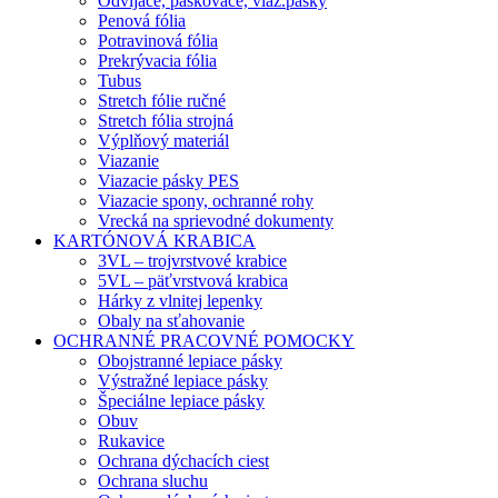
Odvíjače, páskovače, viaz.pásky
Penová fólia
Potravinová fólia
Prekrývacia fólia
Tubus
Stretch fólie ručné
Stretch fólia strojná
Výplňový materiál
Viazanie
Viazacie pásky PES
Viazacie spony, ochranné rohy
Vrecká na sprievodné dokumenty
KARTÓNOVÁ KRABICA
3VL – trojvrstvové krabice
5VL – päťvrstvová krabica
Hárky z vlnitej lepenky
Obaly na sťahovanie
OCHRANNÉ PRACOVNÉ POMOCKY
Obojstranné lepiace pásky
Výstražné lepiace pásky
Špeciálne lepiace pásky
Obuv
Rukavice
Ochrana dýchacích ciest
Ochrana sluchu