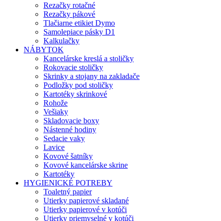
Rezačky rotačné
Rezačky pákové
Tlačiarne etikiet Dymo
Samolepiace pásky D1
Kalkulačky
NÁBYTOK
Kancelárske kreslá a stoličky
Rokovacie stoličky
Skrinky a stojany na zakladače
Podložky pod stoličky
Kartotéky skrinkové
Rohože
Vešiaky
Skladovacie boxy
Nástenné hodiny
Sedacie vaky
Lavice
Kovové šatníky
Kovové kancelárske skrine
Kartotéky
HYGIENICKÉ POTREBY
Toaletný papier
Utierky papierové skladané
Utierky papierové v kotúči
Utierky priemyselné v kotúči