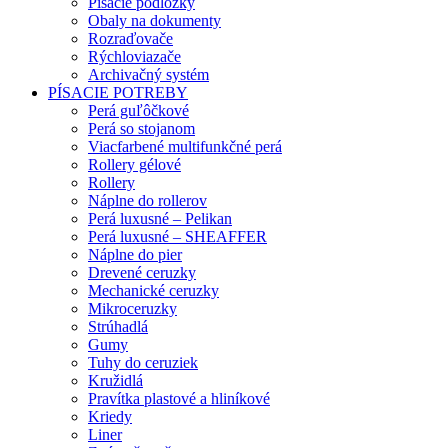
Písacie podložky
Obaly na dokumenty
Rozraďovače
Rýchloviazače
Archivačný systém
PÍSACIE POTREBY
Perá guľôčkové
Perá so stojanom
Viacfarbené multifunkčné perá
Rollery gélové
Rollery
Náplne do rollerov
Perá luxusné – Pelikan
Perá luxusné – SHEAFFER
Náplne do pier
Drevené ceruzky
Mechanické ceruzky
Mikroceruzky
Strúhadlá
Gumy
Tuhy do ceruziek
Kružidlá
Pravítka plastové a hliníkové
Kriedy
Liner