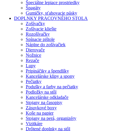
Špeciálne lepiace prostriedky
Špagáty
Gumičky, sťahovacie pásky
DOPLNKY PRACOVNÉHO STOLA
Zošívačky
Zošívacie kliešte
Rozošívačky
Spínacie pištole
Náplne do zošívačiek
Dierovače
Nožnice
Rezače
Lupy
Pripináčiky a špendlíky
Kancelárske klipy a spony
Pečiatky
Podušky a farby na pečiatky
Podložky na stôl
Kancelárske odkladače
Stojany na časopisy
Zásuvkové boxy
Koše na papier
Stojany na perá, organizéry
Vizitkáre
Drôtené doplnky na stôl