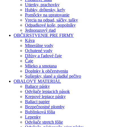
Utierky, prachovky
Hubky, drôtenky, kefy
Pomôcky na upratovanie
Vrecia na odpad, sáčky, tašky
Odpadkové koše, popolníky
Jednorazový riad
OBČERSTVENIE PRE FIRMY
Káva
Minerálne vody
Ochutené vody
Džúsy a ľadové čaje
Čaje
Mlieko a smotana
Doplnky k občerstveniu
Sušienky, slané a sladké pečivo
OBALOVÝ MATERIÁL
Baliace pásky
Odvíjače lepiacich pások
Krepové lepiace pásky
Baliaci papier
Bezpečnostné plomby
Bublinková fólia
Lepenky
Odvíjače stretch fólie