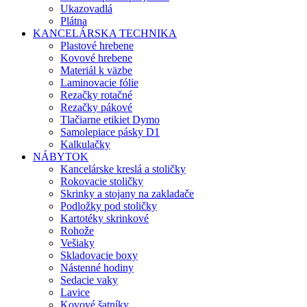
Ukazovadlá
Plátna
KANCELÁRSKA TECHNIKA
Plastové hrebene
Kovové hrebene
Materiál k väzbe
Laminovacie fólie
Rezačky rotačné
Rezačky pákové
Tlačiarne etikiet Dymo
Samolepiace pásky D1
Kalkulačky
NÁBYTOK
Kancelárske kreslá a stoličky
Rokovacie stoličky
Skrinky a stojany na zakladače
Podložky pod stoličky
Kartotéky skrinkové
Rohože
Vešiaky
Skladovacie boxy
Nástenné hodiny
Sedacie vaky
Lavice
Kovové šatníky