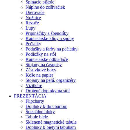
Spínacie pištole
Náplne do zošívačiek
Dierovače
Nožnice
Rezače
Lupy
Pripináčiky a špendlíky
Kancelárske klipy a spony
Pečiatky
Podušky a farby na pečiatky
Podložky na stôl
Kancelárske odkladače
Stojany na časopisy
Zásuvkové boxy
Koše na papier
Stojany na perá, organizéry
Vizitkáre
Drôtené doplnky na stôl
PREZENTÁCIA
Flipcharty
Doplnky k flipchartom
Špeciálne bloky
Tabule biele
Sklenené magnetické tabule
Doplnky k bielym tabuliam