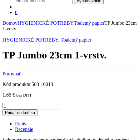
Vyhľadávanie
0
Domov
HYGIENICKÉ POTREBY
Toaletný papier
TP Jumbo 23cm
1-vrstv.
HYGIENICKÉ POTREBY
,
Toaletný papier
TP Jumbo 23cm 1-vrstv.
Porovnať
Kód produktu:503-10013
1,65
€
bez DPH
TP
Jumbo
Pridať do košíka
23cm
1-
Popis
vrstv.
Recenzie
quantity
Jednovrstvový toaletný papier do zásobníkov toaletného papiera