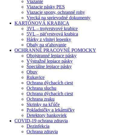
Viazanie
Viazacie pásky PES
Viazacie spony, ochranné rohy
Vrecká na sprievodné dokumenty
KARTÓNOVÁ KRABICA
3VL – trojvrstvové krabice
5VL – päťvrstvová krabica
Hárky z vlnitej lepenky
Obaly na sťahovanie
OCHRANNÉ PRACOVNÉ POMOCKY
Obojstranné lepiace pásky
Výstražné lepiace pásky
Špeciálne lepiace pásky
Obuv
Rukavice
Ochrana dýchacích ciest
Ochrana sluchu
Ochrana dýchacích ciest
Ochrana zraku
Skrinky na kľúče
Pokladničky a lekárničky
Detektory bankoviek
COVID-19 ochrana zdravia
Dezinfekcia
Ochrana zdravia