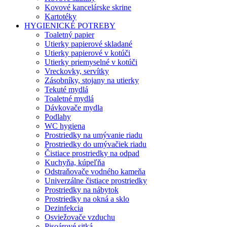
Kovové kancelárske skrine
Kartotéky
HYGIENICKÉ POTREBY
Toaletný papier
Utierky papierové skladané
Utierky papierové v kotúči
Utierky priemyselné v kotúči
Vreckovky, servítky
Zásobníky, stojany na utierky
Tekuté mydlá
Toaletné mydlá
Dávkovače mydla
Podlahy
WC hygiena
Prostriedky na umývanie riadu
Prostriedky do umývačiek riadu
Čistiace prostriedky na odpad
Kuchyňa, kúpeľňa
Odstraňovače vodného kameňa
Univerzálne čistiace prostriedky
Prostriedky na nábytok
Prostriedky na okná a sklo
Dezinfekcia
Osviežovače vzduchu
Pisoárové sitká