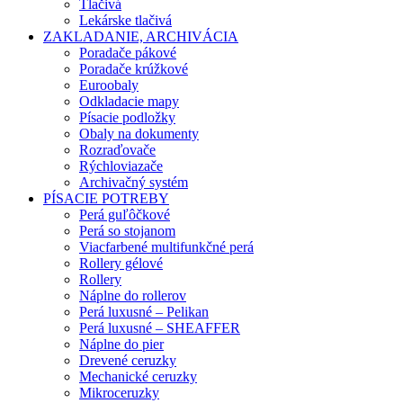
Tlačivá
Lekárske tlačivá
ZAKLADANIE, ARCHIVÁCIA
Poradače pákové
Poradače krúžkové
Euroobaly
Odkladacie mapy
Písacie podložky
Obaly na dokumenty
Rozraďovače
Rýchloviazače
Archivačný systém
PÍSACIE POTREBY
Perá guľôčkové
Perá so stojanom
Viacfarbené multifunkčné perá
Rollery gélové
Rollery
Náplne do rollerov
Perá luxusné – Pelikan
Perá luxusné – SHEAFFER
Náplne do pier
Drevené ceruzky
Mechanické ceruzky
Mikroceruzky