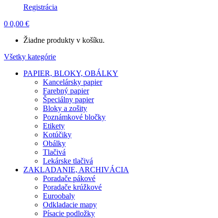
Registrácia
0
0,00
€
Žiadne produkty v košíku.
Všetky kategórie
PAPIER, BLOKY, OBÁLKY
Kancelársky papier
Farebný papier
Špeciálny papier
Bloky a zošity
Poznámkové bločky
Etikety
Kotúčiky
Obálky
Tlačivá
Lekárske tlačivá
ZAKLADANIE, ARCHIVÁCIA
Poradače pákové
Poradače krúžkové
Euroobaly
Odkladacie mapy
Písacie podložky