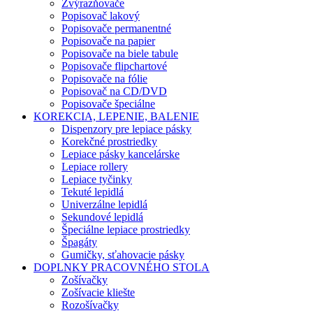
Zvýrazňovače
Popisovač lakový
Popisovače permanentné
Popisovače na papier
Popisovače na biele tabule
Popisovače flipchartové
Popisovače na fólie
Popisovač na CD/DVD
Popisovače špeciálne
KOREKCIA, LEPENIE, BALENIE
Dispenzory pre lepiace pásky
Korekčné prostriedky
Lepiace pásky kancelárske
Lepiace rollery
Lepiace tyčinky
Tekuté lepidlá
Univerzálne lepidlá
Sekundové lepidlá
Špeciálne lepiace prostriedky
Špagáty
Gumičky, sťahovacie pásky
DOPLNKY PRACOVNÉHO STOLA
Zošívačky
Zošívacie kliešte
Rozošívačky