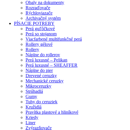
Obaly na dokumenty
Rozraďovače
Rýchloviazače
Archivačný systém
PÍSACIE POTREBY
Perá guľôčkové
Perá so stojanom
Viacfarbené multifunkčné perá
Rollery gélové
Rollery
Náplne do rollerov
Perá luxusné – Pelikan
Perá luxusné – SHEAFFER
Náplne do pier
Drevené ceruzky
Mechanické ceruzky
Mikroceruzky
Strúhadlá
Gumy
Tuhy do ceruziek
Kružidlá
Pravítka plastové a hliníkové
Kriedy
Liner
Zvýrazňovače