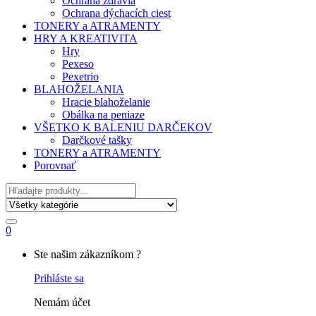
Ochrana zdravia
Ochrana dýchacích ciest
TONERY a ATRAMENTY
HRY A KREATIVITA
Hry
Pexeso
Pexetrio
BLAHOŽELANIA
Hracie blahoželanie
Obálka na peniaze
VŠETKO K BALENIU DARČEKOV
Darčkové tašky
TONERY a ATRAMENTY
Porovnať
Hľadať
0
My
Ste našim zákazníkom ?
Account
Prihláste sa
Nemám účet