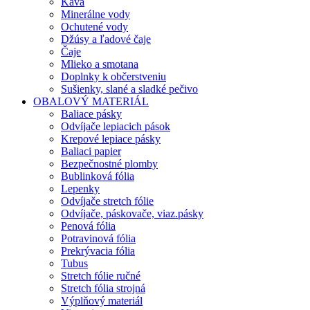
Káva
Minerálne vody
Ochutené vody
Džúsy a ľadové čaje
Čaje
Mlieko a smotana
Doplnky k občerstveniu
Sušienky, slané a sladké pečivo
OBALOVÝ MATERIÁL
Baliace pásky
Odvíjače lepiacich pások
Krepové lepiace pásky
Baliaci papier
Bezpečnostné plomby
Bublinková fólia
Lepenky
Odvíjače stretch fólie
Odvíjače, páskovače, viaz.pásky
Penová fólia
Potravinová fólia
Prekrývacia fólia
Tubus
Stretch fólie ručné
Stretch fólia strojná
Výplňový materiál