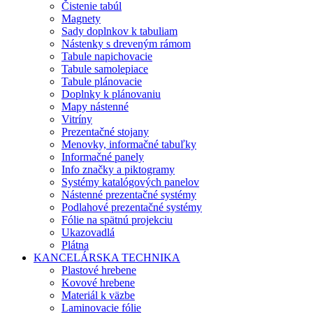
Čistenie tabúl
Magnety
Sady doplnkov k tabuliam
Nástenky s dreveným rámom
Tabule napichovacie
Tabule samolepiace
Tabule plánovacie
Doplnky k plánovaniu
Mapy nástenné
Vitríny
Prezentačné stojany
Menovky, informačné tabuľky
Informačné panely
Info značky a piktogramy
Systémy katalógových panelov
Nástenné prezentačné systémy
Podlahové prezentačné systémy
Fólie na spätnú projekciu
Ukazovadlá
Plátna
KANCELÁRSKA TECHNIKA
Plastové hrebene
Kovové hrebene
Materiál k väzbe
Laminovacie fólie