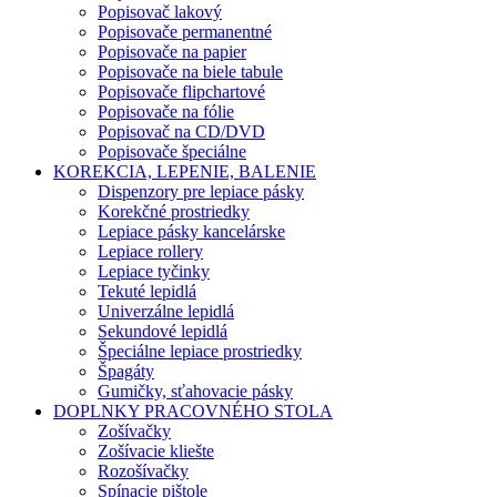
Popisovač lakový
Popisovače permanentné
Popisovače na papier
Popisovače na biele tabule
Popisovače flipchartové
Popisovače na fólie
Popisovač na CD/DVD
Popisovače špeciálne
KOREKCIA, LEPENIE, BALENIE
Dispenzory pre lepiace pásky
Korekčné prostriedky
Lepiace pásky kancelárske
Lepiace rollery
Lepiace tyčinky
Tekuté lepidlá
Univerzálne lepidlá
Sekundové lepidlá
Špeciálne lepiace prostriedky
Špagáty
Gumičky, sťahovacie pásky
DOPLNKY PRACOVNÉHO STOLA
Zošívačky
Zošívacie kliešte
Rozošívačky
Spínacie pištole