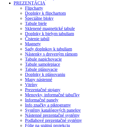
PREZENTÁCIA
Flipcharty
Doplnky k flipchartom
Špeciálne bloky
Tabule biele
Sklenené magnetické tabule
Doplnky k bielym tabuliam
Čistenie tabúl
Magnety
Sady doplnkov k tabuliam
Nástenky s dreveným rámom
Tabule napichovacie
Tabule samolepiace
Tabule plánovacie
Doplnky k plánovaniu
Mapy nástenné
Vitríny
Prezentačné stojany
Menovky, informačné tabuľky
Informačné panely
Info značky a piktogramy
Systémy katalógových panelov
Nástenné prezentačné systémy
Podlahové prezentačné systémy
Fólie na spätnú projekciu