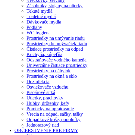
Vreckovky, servítky
Zásobníky, stojany na utierky
Tekuté mydlá
Toaletné mydlá
Dávkovače mydla
Podlahy
WC hygiena
Prostriedky na umývanie riadu
Prostriedky do umývačiek riadu
Čistiace prostriedky na odpad
Kuchyňa, kúpeľňa
Odstraňovače vodného kameňa
Univerzálne čistiace prostriedky
Prostriedky na nábytok
Prostriedky na okná a sklo
Dezinfekcia
Osviežovače vzduchu
Pisoárové sitká
Utierky, prachovky
Hubky, drôtenky, kefy
Pomôcky na upratovanie
Vrecia na odpad, sáčky, tašky
Odpadkové koše, popolníky
Jednorazový riad
OBČERSTVENIE PRE FIRMY