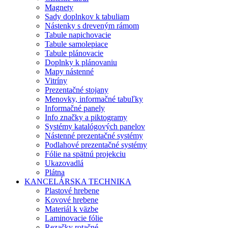
Magnety
Sady doplnkov k tabuliam
Nástenky s dreveným rámom
Tabule napichovacie
Tabule samolepiace
Tabule plánovacie
Doplnky k plánovaniu
Mapy nástenné
Vitríny
Prezentačné stojany
Menovky, informačné tabuľky
Informačné panely
Info značky a piktogramy
Systémy katalógových panelov
Nástenné prezentačné systémy
Podlahové prezentačné systémy
Fólie na spätnú projekciu
Ukazovadlá
Plátna
KANCELÁRSKA TECHNIKA
Plastové hrebene
Kovové hrebene
Materiál k väzbe
Laminovacie fólie
Rezačky rotačné