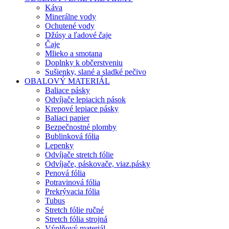
Káva
Minerálne vody
Ochutené vody
Džúsy a ľadové čaje
Čaje
Mlieko a smotana
Doplnky k občerstveniu
Sušienky, slané a sladké pečivo
OBALOVÝ MATERIÁL
Baliace pásky
Odvíjače lepiacich pások
Krepové lepiace pásky
Baliaci papier
Bezpečnostné plomby
Bublinková fólia
Lepenky
Odvíjače stretch fólie
Odvíjače, páskovače, viaz.pásky
Penová fólia
Potravinová fólia
Prekrývacia fólia
Tubus
Stretch fólie ručné
Stretch fólia strojná
Výplňový materiál