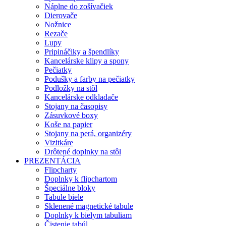
Náplne do zošívačiek
Dierovače
Nožnice
Rezače
Lupy
Pripináčiky a špendlíky
Kancelárske klipy a spony
Pečiatky
Podušky a farby na pečiatky
Podložky na stôl
Kancelárske odkladače
Stojany na časopisy
Zásuvkové boxy
Koše na papier
Stojany na perá, organizéry
Vizitkáre
Drôtené doplnky na stôl
PREZENTÁCIA
Flipcharty
Doplnky k flipchartom
Špeciálne bloky
Tabule biele
Sklenené magnetické tabule
Doplnky k bielym tabuliam
Čistenie tabúl