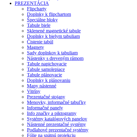
PREZENTÁCIA
Flipcharty
Doplnky k flipchartom
Špeciálne bloky
Tabule biele
Sklenené magnetické tabule
Doplnky k bielym tabuliam
Čistenie tabúl
Magnety
Sady doplnkov k tabuliam
Nástenky s dreveným rámom
Tabule napichovacie
Tabule samolepiace
Tabule plánovacie
Doplnky k plánovaniu
Mapy nástenné
Vitríny
Prezentačné stojany
Menovky, informačné tabuľky
Informačné panely
Info značky a piktogramy
Systémy katalógových panelov
Nástenné prezentačné systémy
Podlahové prezentačné systémy
Fólie na spätnú projekciu