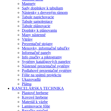
Magnety
Sady doplnkov k tabuliam
Nástenky s dreveným rámom
Tabule napichovacie
Tabule samolepiace
Tabule plánovacie
Doplnky k plánovaniu
Mapy nástenné
Vitríny
Prezentačné stojany
Menovky, informačné tabuľky
Informačné panely
Info značky a piktogramy
Systémy katalógových panelov
Nástenné prezentačné systémy
Podlahové prezentačné systémy
Fólie na spätnú projekciu
Ukazovadlá
Plátna
KANCELÁRSKA TECHNIKA
Plastové hrebene
Kovové hrebene
Materiál k väzbe
Laminovacie fólie
Rezačky rotačné