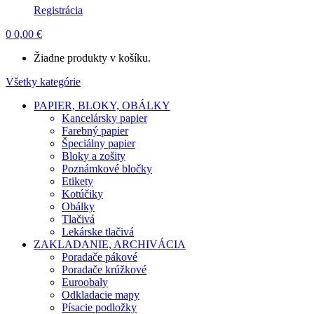
Registrácia
0
0,00
€
Žiadne produkty v košíku.
Všetky kategórie
PAPIER, BLOKY, OBÁLKY
Kancelársky papier
Farebný papier
Špeciálny papier
Bloky a zošity
Poznámkové bločky
Etikety
Kotúčiky
Obálky
Tlačivá
Lekárske tlačivá
ZAKLADANIE, ARCHIVÁCIA
Poradače pákové
Poradače krúžkové
Euroobaly
Odkladacie mapy
Písacie podložky