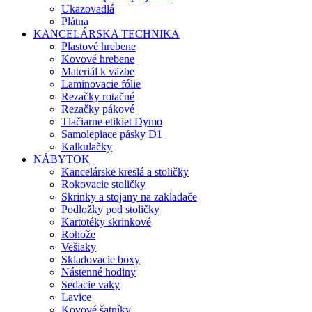
Ukazovadlá
Plátna
KANCELÁRSKA TECHNIKA
Plastové hrebene
Kovové hrebene
Materiál k väzbe
Laminovacie fólie
Rezačky rotačné
Rezačky pákové
Tlačiarne etikiet Dymo
Samolepiace pásky D1
Kalkulačky
NÁBYTOK
Kancelárske kreslá a stoličky
Rokovacie stoličky
Skrinky a stojany na zakladače
Podložky pod stoličky
Kartotéky skrinkové
Rohože
Vešiaky
Skladovacie boxy
Nástenné hodiny
Sedacie vaky
Lavice
Kovové šatníky