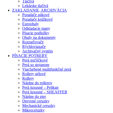
Tlačivá
Lekárske tlačivá
ZAKLADANIE, ARCHIVÁCIA
Poradače pákové
Poradače krúžkové
Euroobaly
Odkladacie mapy
Písacie podložky
Obaly na dokumenty
Rozraďovače
Rýchloviazače
Archivačný systém
PÍSACIE POTREBY
Perá guľôčkové
Perá so stojanom
Viacfarbené multifunkčné perá
Rollery gélové
Rollery
Náplne do rollerov
Perá luxusné – Pelikan
Perá luxusné – SHEAFFER
Náplne do pier
Drevené ceruzky
Mechanické ceruzky
Mikroceruzky