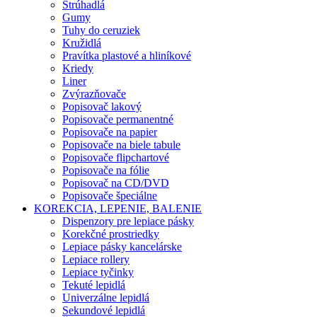
Strúhadlá
Gumy
Tuhy do ceruziek
Kružidlá
Pravítka plastové a hliníkové
Kriedy
Liner
Zvýrazňovače
Popisovač lakový
Popisovače permanentné
Popisovače na papier
Popisovače na biele tabule
Popisovače flipchartové
Popisovače na fólie
Popisovač na CD/DVD
Popisovače špeciálne
KOREKCIA, LEPENIE, BALENIE
Dispenzory pre lepiace pásky
Korekčné prostriedky
Lepiace pásky kancelárske
Lepiace rollery
Lepiace tyčinky
Tekuté lepidlá
Univerzálne lepidlá
Sekundové lepidlá