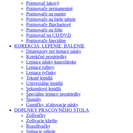
Popisovač lakový
Popisovače permanentné
Popisovače na papier
Popisovače na biele tabule
Popisovače flipchartové
Popisovače na fólie
Popisovač na CD/DVD
Popisovače špeciálne
KOREKCIA, LEPENIE, BALENIE
Dispenzory pre lepiace pásky
Korekčné prostriedky
Lepiace pásky kancelárske
Lepiace rollery
Lepiace tyčinky
Tekuté lepidlá
Univerzálne lepidlá
Sekundové lepidlá
Špeciálne lepiace prostriedky
Špagáty
Gumičky, sťahovacie pásky
DOPLNKY PRACOVNÉHO STOLA
Zošívačky
Zošívacie kliešte
Rozošívačky
Spínacie pištole