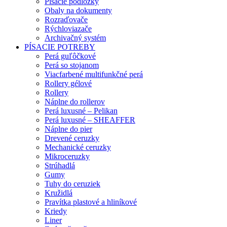
Písacie podložky
Obaly na dokumenty
Rozraďovače
Rýchloviazače
Archivačný systém
PÍSACIE POTREBY
Perá guľôčkové
Perá so stojanom
Viacfarbené multifunkčné perá
Rollery gélové
Rollery
Náplne do rollerov
Perá luxusné – Pelikan
Perá luxusné – SHEAFFER
Náplne do pier
Drevené ceruzky
Mechanické ceruzky
Mikroceruzky
Strúhadlá
Gumy
Tuhy do ceruziek
Kružidlá
Pravítka plastové a hliníkové
Kriedy
Liner