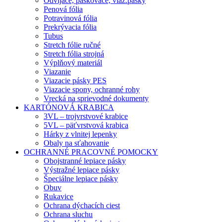
Odvíjače, páskovače, viaz.pásky
Penová fólia
Potravinová fólia
Prekrývacia fólia
Tubus
Stretch fólie ručné
Stretch fólia strojná
Výplňový materiál
Viazanie
Viazacie pásky PES
Viazacie spony, ochranné rohy
Vrecká na sprievodné dokumenty
KARTÓNOVÁ KRABICA
3VL – trojvrstvové krabice
5VL – päťvrstvová krabica
Hárky z vlnitej lepenky
Obaly na sťahovanie
OCHRANNÉ PRACOVNÉ POMOCKY
Obojstranné lepiace pásky
Výstražné lepiace pásky
Špeciálne lepiace pásky
Obuv
Rukavice
Ochrana dýchacích ciest
Ochrana sluchu