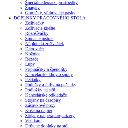
Špeciálne lepiace prostriedky
Špagáty
Gumičky, sťahovacie pásky
DOPLNKY PRACOVNÉHO STOLA
Zošívačky
Zošívacie kliešte
Rozošívačky
Spínacie pištole
Náplne do zošívačiek
Dierovače
Nožnice
Rezače
Lupy
Pripináčiky a špendlíky
Kancelárske klipy a spony
Pečiatky
Podušky a farby na pečiatky
Podložky na stôl
Kancelárske odkladače
Stojany na časopisy
Zásuvkové boxy
Koše na papier
Stojany na perá, organizéry
Vizitkáre
Drôtené doplnky na stôl