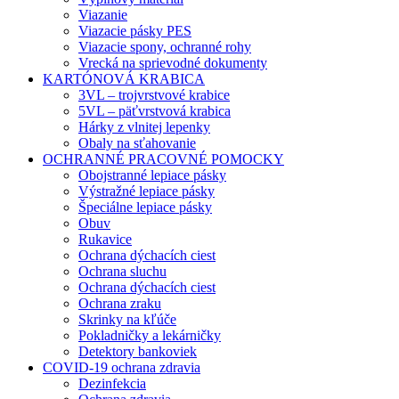
Viazanie
Viazacie pásky PES
Viazacie spony, ochranné rohy
Vrecká na sprievodné dokumenty
KARTÓNOVÁ KRABICA
3VL – trojvrstvové krabice
5VL – päťvrstvová krabica
Hárky z vlnitej lepenky
Obaly na sťahovanie
OCHRANNÉ PRACOVNÉ POMOCKY
Obojstranné lepiace pásky
Výstražné lepiace pásky
Špeciálne lepiace pásky
Obuv
Rukavice
Ochrana dýchacích ciest
Ochrana sluchu
Ochrana dýchacích ciest
Ochrana zraku
Skrinky na kľúče
Pokladničky a lekárničky
Detektory bankoviek
COVID-19 ochrana zdravia
Dezinfekcia