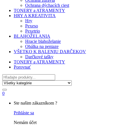
Ochrana zdravia
Ochrana dýchacích ciest
TONERY a ATRAMENTY
HRY A KREATIVITA
Hry
Pexeso
Pexetrio
BLAHOŽELANIA
Hracie blahoželanie
Obálka na peniaze
VŠETKO K BALENIU DARČEKOV
Darčkové tašky
TONERY a ATRAMENTY
Porovnať
Hľadať
0
My
Ste našim zákazníkom ?
Account
Prihláste sa
Nemám účet