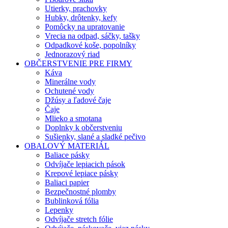
Utierky, prachovky
Hubky, drôtenky, kefy
Pomôcky na upratovanie
Vrecia na odpad, sáčky, tašky
Odpadkové koše, popolníky
Jednorazový riad
OBČERSTVENIE PRE FIRMY
Káva
Minerálne vody
Ochutené vody
Džúsy a ľadové čaje
Čaje
Mlieko a smotana
Doplnky k občerstveniu
Sušienky, slané a sladké pečivo
OBALOVÝ MATERIÁL
Baliace pásky
Odvíjače lepiacich pások
Krepové lepiace pásky
Baliaci papier
Bezpečnostné plomby
Bublinková fólia
Lepenky
Odvíjače stretch fólie