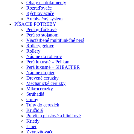
Obaly na dokumenty
Rozraďovače
Rýchloviazače
Archivačný systém
PÍSACIE POTREBY
Perá guľôčkové
Perá so stojanom
Viacfarbené multifunkčné perá
Rollery gélové
Rollery
Náplne do rollerov
Perá luxusné – Pelikan
Perá luxusné – SHEAFFER
Náplne do pier
Drevené ceruzky
Mechanické ceruzky
Mikroceruzky
Strúhadlá
Gumy
Tuhy do ceruziek
Kružidlá
Pravítka plastové a hliníkové
Kriedy
Liner
Zvýrazňovače