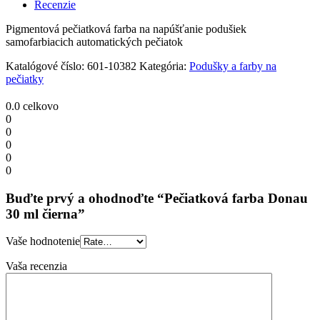
ml
Recenzie
čierna
quantity
Pigmentová pečiatková farba na napúšťanie podušiek
samofarbiacich automatických pečiatok
Katalógové číslo:
601-10382
Kategória:
Podušky a farby na
pečiatky
0.0
celkovo
0
0
0
0
0
Buďte prvý a ohodnoďte “Pečiatková farba Donau
30 ml čierna”
Vaše hodnotenie
Vaša recenzia