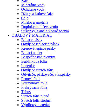
Káva
Minerálne vody
Ochutené vody
Džúsy a ľadové čaje
Čaje
Mlieko a smotana
Doplnky k občerstveniu
Sušienky, slané a sladké pečivo
OBALOVÝ MATERIÁL
Baliace pásky
Odvíjače lepiacich pások
Krepové lepiace pásky
Baliaci papier
Bezpečnostné plomby
Bublinková fólia
Lepenky
Odvíjače stretch fólie
Odvíjače, páskovače, viaz.pásky
Penová fólia
Potravinová fólia
Prekrývacia fólia
Tubus
Stretch fólie ručné
Stretch fólia strojná
Výplňový materiál