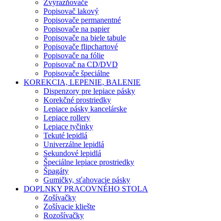
Zvýrazňovače
Popisovač lakový
Popisovače permanentné
Popisovače na papier
Popisovače na biele tabule
Popisovače flipchartové
Popisovače na fólie
Popisovač na CD/DVD
Popisovače špeciálne
KOREKCIA, LEPENIE, BALENIE
Dispenzory pre lepiace pásky
Korekčné prostriedky
Lepiace pásky kancelárske
Lepiace rollery
Lepiace tyčinky
Tekuté lepidlá
Univerzálne lepidlá
Sekundové lepidlá
Špeciálne lepiace prostriedky
Špagáty
Gumičky, sťahovacie pásky
DOPLNKY PRACOVNÉHO STOLA
Zošívačky
Zošívacie kliešte
Rozošívačky