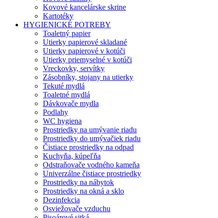
Kovové kancelárske skrine
Kartotéky
HYGIENICKÉ POTREBY
Toaletný papier
Utierky papierové skladané
Utierky papierové v kotúči
Utierky priemyselné v kotúči
Vreckovky, servítky
Zásobníky, stojany na utierky
Tekuté mydlá
Toaletné mydlá
Dávkovače mydla
Podlahy
WC hygiena
Prostriedky na umývanie riadu
Prostriedky do umývačiek riadu
Čistiace prostriedky na odpad
Kuchyňa, kúpeľňa
Odstraňovače vodného kameňa
Univerzálne čistiace prostriedky
Prostriedky na nábytok
Prostriedky na okná a sklo
Dezinfekcia
Osviežovače vzduchu
Pisoárové sitká