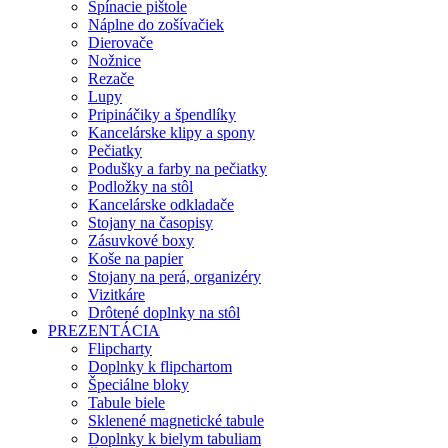
Spínacie pištole
Náplne do zošívačiek
Dierovače
Nožnice
Rezače
Lupy
Pripináčiky a špendlíky
Kancelárske klipy a spony
Pečiatky
Podušky a farby na pečiatky
Podložky na stôl
Kancelárske odkladače
Stojany na časopisy
Zásuvkové boxy
Koše na papier
Stojany na perá, organizéry
Vizitkáre
Drôtené doplnky na stôl
PREZENTÁCIA
Flipcharty
Doplnky k flipchartom
Špeciálne bloky
Tabule biele
Sklenené magnetické tabule
Doplnky k bielym tabuliam