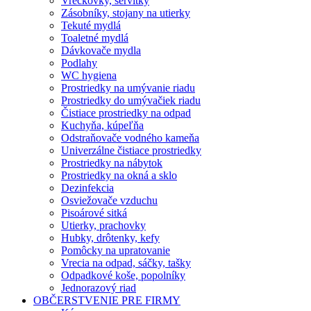
Vreckovky, servítky
Zásobníky, stojany na utierky
Tekuté mydlá
Toaletné mydlá
Dávkovače mydla
Podlahy
WC hygiena
Prostriedky na umývanie riadu
Prostriedky do umývačiek riadu
Čistiace prostriedky na odpad
Kuchyňa, kúpeľňa
Odstraňovače vodného kameňa
Univerzálne čistiace prostriedky
Prostriedky na nábytok
Prostriedky na okná a sklo
Dezinfekcia
Osviežovače vzduchu
Pisoárové sitká
Utierky, prachovky
Hubky, drôtenky, kefy
Pomôcky na upratovanie
Vrecia na odpad, sáčky, tašky
Odpadkové koše, popolníky
Jednorazový riad
OBČERSTVENIE PRE FIRMY