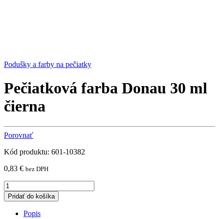
Podušky a farby na pečiatky
Pečiatková farba Donau 30 ml
čierna
Porovnať
Kód produktu: 601-10382
0,83
€
bez DPH
Pečiatková
farba
Pridať do košíka
Donau
30
Popis