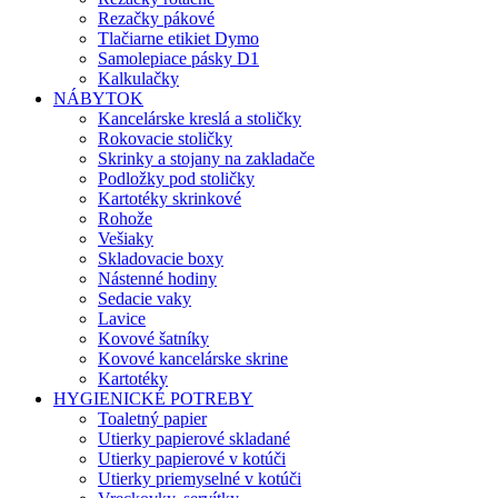
Rezačky pákové
Tlačiarne etikiet Dymo
Samolepiace pásky D1
Kalkulačky
NÁBYTOK
Kancelárske kreslá a stoličky
Rokovacie stoličky
Skrinky a stojany na zakladače
Podložky pod stoličky
Kartotéky skrinkové
Rohože
Vešiaky
Skladovacie boxy
Nástenné hodiny
Sedacie vaky
Lavice
Kovové šatníky
Kovové kancelárske skrine
Kartotéky
HYGIENICKÉ POTREBY
Toaletný papier
Utierky papierové skladané
Utierky papierové v kotúči
Utierky priemyselné v kotúči