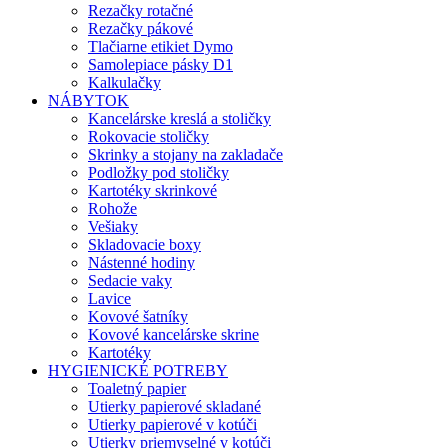
Rezačky rotačné
Rezačky pákové
Tlačiarne etikiet Dymo
Samolepiace pásky D1
Kalkulačky
NÁBYTOK
Kancelárske kreslá a stoličky
Rokovacie stoličky
Skrinky a stojany na zakladače
Podložky pod stoličky
Kartotéky skrinkové
Rohože
Vešiaky
Skladovacie boxy
Nástenné hodiny
Sedacie vaky
Lavice
Kovové šatníky
Kovové kancelárske skrine
Kartotéky
HYGIENICKÉ POTREBY
Toaletný papier
Utierky papierové skladané
Utierky papierové v kotúči
Utierky priemyselné v kotúči