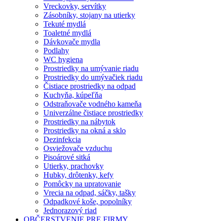
Vreckovky, servítky
Zásobníky, stojany na utierky
Tekuté mydlá
Toaletné mydlá
Dávkovače mydla
Podlahy
WC hygiena
Prostriedky na umývanie riadu
Prostriedky do umývačiek riadu
Čistiace prostriedky na odpad
Kuchyňa, kúpeľňa
Odstraňovače vodného kameňa
Univerzálne čistiace prostriedky
Prostriedky na nábytok
Prostriedky na okná a sklo
Dezinfekcia
Osviežovače vzduchu
Pisoárové sitká
Utierky, prachovky
Hubky, drôtenky, kefy
Pomôcky na upratovanie
Vrecia na odpad, sáčky, tašky
Odpadkové koše, popolníky
Jednorazový riad
OBČERSTVENIE PRE FIRMY