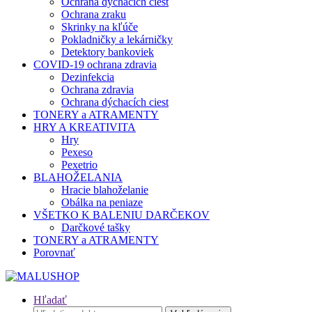
Ochrana dýchacích ciest
Ochrana zraku
Skrinky na kľúče
Pokladničky a lekárničky
Detektory bankoviek
COVID-19 ochrana zdravia
Dezinfekcia
Ochrana zdravia
Ochrana dýchacích ciest
TONERY a ATRAMENTY
HRY A KREATIVITA
Hry
Pexeso
Pexetrio
BLAHOŽELANIA
Hracie blahoželanie
Obálka na peniaze
VŠETKO K BALENIU DARČEKOV
Darčkové tašky
TONERY a ATRAMENTY
Porovnať
Hľadať
Hľadať: