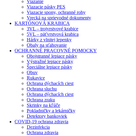
Viazanie
Viazacie pásky PES
Viazacie spony, ochranné rohy
Vrecká na sprievodné dokumenty
KARTÓNOVÁ KRABICA
3VL – trojvrstvové krabice
5VL – päťvrstvová krabica
Hárky z vlnitej lepenky
Obaly na sťahovanie
OCHRANNÉ PRACOVNÉ POMOCKY
Obojstranné lepiace pásky
Výstražné lepiace pásky
Špeciálne lepiace pásky
Obuv
Rukavice
Ochrana dýchacích ciest
Ochrana sluchu
Ochrana dýchacích ciest
Ochrana zraku
Skrinky na kľúče
Pokladničky a lekárničky
Detektory bankoviek
COVID-19 ochrana zdravia
Dezinfekcia
Ochrana zdravia