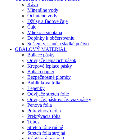
Káva
Minerálne vody
Ochutené vody
Džúsy a ľadové čaje
Čaje
Mlieko a smotana
Doplnky k občerstveniu
Sušienky, slané a sladké pečivo
OBALOVÝ MATERIÁL
Baliace pásky
Odvíjače lepiacich pások
Krepové lepiace pásky
Baliaci papier
Bezpečnostné plomby
Bublinková fólia
Lepenky
Odvíjače stretch fólie
Odvíjače, páskovače, viaz.pásky
Penová fólia
Potravinová fólia
Prekrývacia fólia
Tubus
Stretch fólie ručné
Stretch fólia strojná
Výplňový materiál