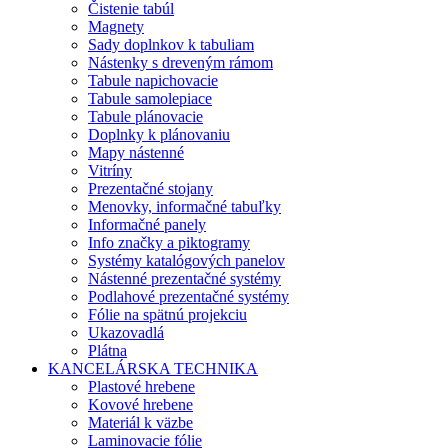
Čistenie tabúl
Magnety
Sady doplnkov k tabuliam
Nástenky s dreveným rámom
Tabule napichovacie
Tabule samolepiace
Tabule plánovacie
Doplnky k plánovaniu
Mapy nástenné
Vitríny
Prezentačné stojany
Menovky, informačné tabuľky
Informačné panely
Info značky a piktogramy
Systémy katalógových panelov
Nástenné prezentačné systémy
Podlahové prezentačné systémy
Fólie na spätnú projekciu
Ukazovadlá
Plátna
KANCELÁRSKA TECHNIKA
Plastové hrebene
Kovové hrebene
Materiál k väzbe
Laminovacie fólie