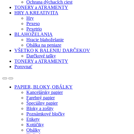
Ochrana dýchacích ciest
TONERY a ATRAMENTY
HRY A KREATIVITA
Hry
Pexeso
Pexetrio
BLAHOŽELANIA
Hracie blahoželanie
Obálka na peniaze
VŠETKO K BALENIU DARČEKOV
Darčkové tašky
TONERY a ATRAMENTY
Porovnať
Open
Close
PAPIER, BLOKY, OBÁLKY
Kancelársky papier
Farebný papier
Špeciálny papier
Bloky a zošity
Poznámkové bločky
Etikety
Kotúčiky
Obálky