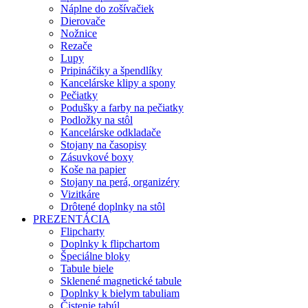
Náplne do zošívačiek
Dierovače
Nožnice
Rezače
Lupy
Pripináčiky a špendlíky
Kancelárske klipy a spony
Pečiatky
Podušky a farby na pečiatky
Podložky na stôl
Kancelárske odkladače
Stojany na časopisy
Zásuvkové boxy
Koše na papier
Stojany na perá, organizéry
Vizitkáre
Drôtené doplnky na stôl
PREZENTÁCIA
Flipcharty
Doplnky k flipchartom
Špeciálne bloky
Tabule biele
Sklenené magnetické tabule
Doplnky k bielym tabuliam
Čistenie tabúl