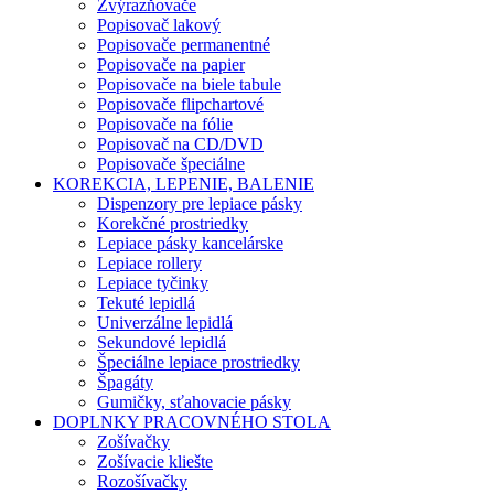
Zvýrazňovače
Popisovač lakový
Popisovače permanentné
Popisovače na papier
Popisovače na biele tabule
Popisovače flipchartové
Popisovače na fólie
Popisovač na CD/DVD
Popisovače špeciálne
KOREKCIA, LEPENIE, BALENIE
Dispenzory pre lepiace pásky
Korekčné prostriedky
Lepiace pásky kancelárske
Lepiace rollery
Lepiace tyčinky
Tekuté lepidlá
Univerzálne lepidlá
Sekundové lepidlá
Špeciálne lepiace prostriedky
Špagáty
Gumičky, sťahovacie pásky
DOPLNKY PRACOVNÉHO STOLA
Zošívačky
Zošívacie kliešte
Rozošívačky