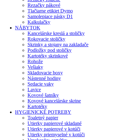
Rezačky pákové
Tlačiarne etikiet Dymo
Samolepiace pásky D1
Kalkulačky
NÁBYTOK
Kancelárske kreslá a stoličky
Rokovacie stoličky
Skrinky a stojany na zakladače
Podložky pod stoličky
Kartotéky skrinkové
Rohože
Vešiaky
Skladovacie boxy
Nástenné hodiny
Sedacie vaky
Lavice
Kovové šatníky
Kovové kancelárske skrine
Kartotéky
HYGIENICKÉ POTREBY
Toaletný papier
Utierky papierové skladané
Utierky papierové v kotúči
Utierky priemyselné v kotúči