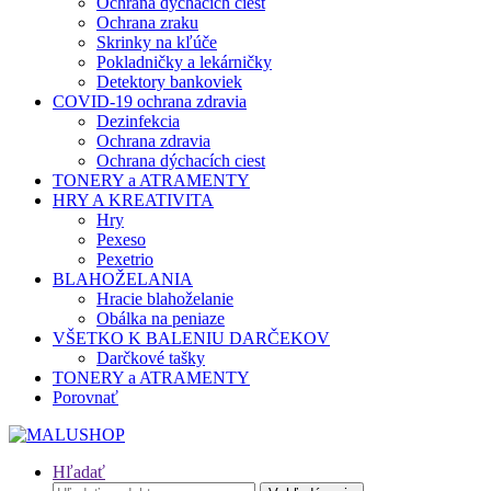
Ochrana dýchacích ciest
Ochrana zraku
Skrinky na kľúče
Pokladničky a lekárničky
Detektory bankoviek
COVID-19 ochrana zdravia
Dezinfekcia
Ochrana zdravia
Ochrana dýchacích ciest
TONERY a ATRAMENTY
HRY A KREATIVITA
Hry
Pexeso
Pexetrio
BLAHOŽELANIA
Hracie blahoželanie
Obálka na peniaze
VŠETKO K BALENIU DARČEKOV
Darčkové tašky
TONERY a ATRAMENTY
Porovnať
Hľadať
Hľadať: