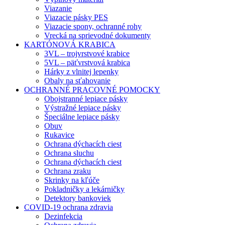
Viazanie
Viazacie pásky PES
Viazacie spony, ochranné rohy
Vrecká na sprievodné dokumenty
KARTÓNOVÁ KRABICA
3VL – trojvrstvové krabice
5VL – päťvrstvová krabica
Hárky z vlnitej lepenky
Obaly na sťahovanie
OCHRANNÉ PRACOVNÉ POMOCKY
Obojstranné lepiace pásky
Výstražné lepiace pásky
Špeciálne lepiace pásky
Obuv
Rukavice
Ochrana dýchacích ciest
Ochrana sluchu
Ochrana dýchacích ciest
Ochrana zraku
Skrinky na kľúče
Pokladničky a lekárničky
Detektory bankoviek
COVID-19 ochrana zdravia
Dezinfekcia