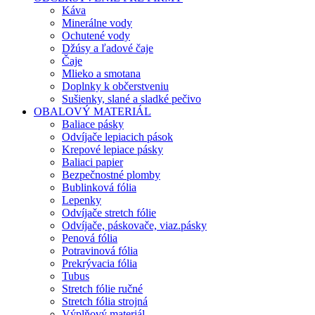
Káva
Minerálne vody
Ochutené vody
Džúsy a ľadové čaje
Čaje
Mlieko a smotana
Doplnky k občerstveniu
Sušienky, slané a sladké pečivo
OBALOVÝ MATERIÁL
Baliace pásky
Odvíjače lepiacich pások
Krepové lepiace pásky
Baliaci papier
Bezpečnostné plomby
Bublinková fólia
Lepenky
Odvíjače stretch fólie
Odvíjače, páskovače, viaz.pásky
Penová fólia
Potravinová fólia
Prekrývacia fólia
Tubus
Stretch fólie ručné
Stretch fólia strojná
Výplňový materiál