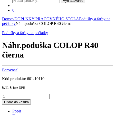
Vyhľadávanie
0
Domov
DOPLNKY PRACOVNÉHO STOLA
Podušky a farby na
pečiatky
Náhr.poduška COLOP R40 čierna
Podušky a farby na pečiatky
Náhr.poduška COLOP R40
čierna
Porovnať
Kód produktu: 601-10110
6,11
€
bez DPH
Náhr.poduška
COLOP
Pridať do košíka
R40
čierna
Popis
quantity