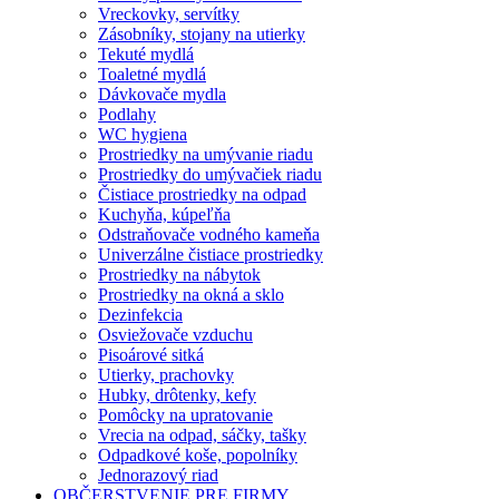
Vreckovky, servítky
Zásobníky, stojany na utierky
Tekuté mydlá
Toaletné mydlá
Dávkovače mydla
Podlahy
WC hygiena
Prostriedky na umývanie riadu
Prostriedky do umývačiek riadu
Čistiace prostriedky na odpad
Kuchyňa, kúpeľňa
Odstraňovače vodného kameňa
Univerzálne čistiace prostriedky
Prostriedky na nábytok
Prostriedky na okná a sklo
Dezinfekcia
Osviežovače vzduchu
Pisoárové sitká
Utierky, prachovky
Hubky, drôtenky, kefy
Pomôcky na upratovanie
Vrecia na odpad, sáčky, tašky
Odpadkové koše, popolníky
Jednorazový riad
OBČERSTVENIE PRE FIRMY