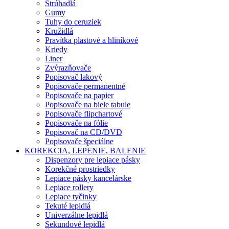
Strúhadlá
Gumy
Tuhy do ceruziek
Kružidlá
Pravítka plastové a hliníkové
Kriedy
Liner
Zvýrazňovače
Popisovač lakový
Popisovače permanentné
Popisovače na papier
Popisovače na biele tabule
Popisovače flipchartové
Popisovače na fólie
Popisovač na CD/DVD
Popisovače špeciálne
KOREKCIA, LEPENIE, BALENIE
Dispenzory pre lepiace pásky
Korekčné prostriedky
Lepiace pásky kancelárske
Lepiace rollery
Lepiace tyčinky
Tekuté lepidlá
Univerzálne lepidlá
Sekundové lepidlá