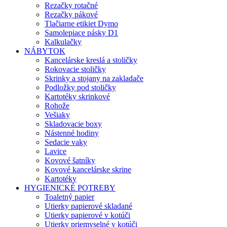
Rezačky rotačné
Rezačky pákové
Tlačiarne etikiet Dymo
Samolepiace pásky D1
Kalkulačky
NÁBYTOK
Kancelárske kreslá a stoličky
Rokovacie stoličky
Skrinky a stojany na zakladače
Podložky pod stoličky
Kartotéky skrinkové
Rohože
Vešiaky
Skladovacie boxy
Nástenné hodiny
Sedacie vaky
Lavice
Kovové šatníky
Kovové kancelárske skrine
Kartotéky
HYGIENICKÉ POTREBY
Toaletný papier
Utierky papierové skladané
Utierky papierové v kotúči
Utierky priemyselné v kotúči