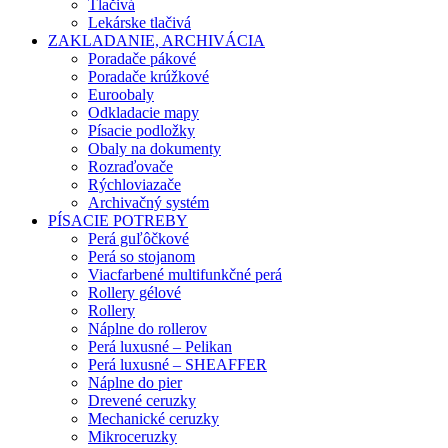
Tlačivá
Lekárske tlačivá
ZAKLADANIE, ARCHIVÁCIA
Poradače pákové
Poradače krúžkové
Euroobaly
Odkladacie mapy
Písacie podložky
Obaly na dokumenty
Rozraďovače
Rýchloviazače
Archivačný systém
PÍSACIE POTREBY
Perá guľôčkové
Perá so stojanom
Viacfarbené multifunkčné perá
Rollery gélové
Rollery
Náplne do rollerov
Perá luxusné – Pelikan
Perá luxusné – SHEAFFER
Náplne do pier
Drevené ceruzky
Mechanické ceruzky
Mikroceruzky