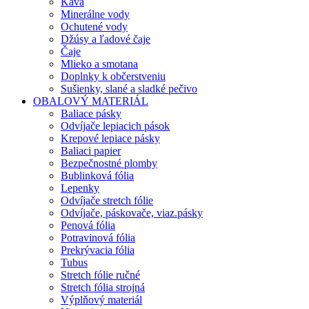
Káva
Minerálne vody
Ochutené vody
Džúsy a ľadové čaje
Čaje
Mlieko a smotana
Doplnky k občerstveniu
Sušienky, slané a sladké pečivo
OBALOVÝ MATERIÁL
Baliace pásky
Odvíjače lepiacich pások
Krepové lepiace pásky
Baliaci papier
Bezpečnostné plomby
Bublinková fólia
Lepenky
Odvíjače stretch fólie
Odvíjače, páskovače, viaz.pásky
Penová fólia
Potravinová fólia
Prekrývacia fólia
Tubus
Stretch fólie ručné
Stretch fólia strojná
Výplňový materiál