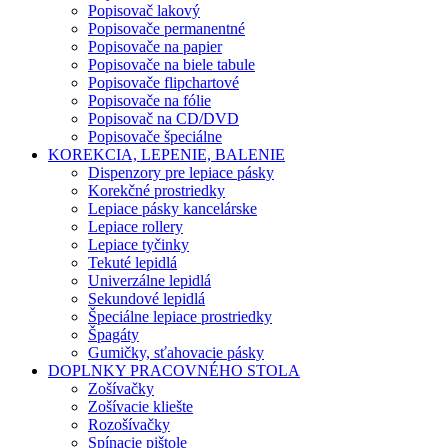
Popisovač lakový
Popisovače permanentné
Popisovače na papier
Popisovače na biele tabule
Popisovače flipchartové
Popisovače na fólie
Popisovač na CD/DVD
Popisovače špeciálne
KOREKCIA, LEPENIE, BALENIE
Dispenzory pre lepiace pásky
Korekčné prostriedky
Lepiace pásky kancelárske
Lepiace rollery
Lepiace tyčinky
Tekuté lepidlá
Univerzálne lepidlá
Sekundové lepidlá
Špeciálne lepiace prostriedky
Špagáty
Gumičky, sťahovacie pásky
DOPLNKY PRACOVNÉHO STOLA
Zošívačky
Zošívacie kliešte
Rozošívačky
Spínacie pištole