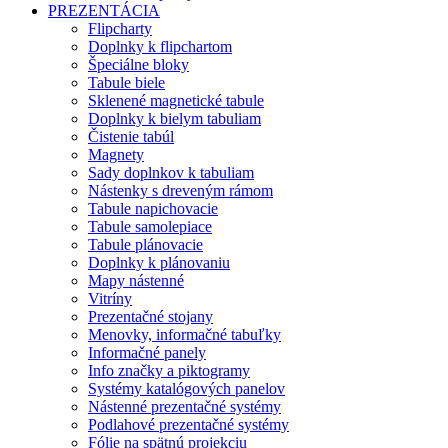
PREZENTÁCIA
Flipcharty
Doplnky k flipchartom
Špeciálne bloky
Tabule biele
Sklenené magnetické tabule
Doplnky k bielym tabuliam
Čistenie tabúl
Magnety
Sady doplnkov k tabuliam
Nástenky s dreveným rámom
Tabule napichovacie
Tabule samolepiace
Tabule plánovacie
Doplnky k plánovaniu
Mapy nástenné
Vitríny
Prezentačné stojany
Menovky, informačné tabuľky
Informačné panely
Info značky a piktogramy
Systémy katalógových panelov
Nástenné prezentačné systémy
Podlahové prezentačné systémy
Fólie na spätnú projekciu