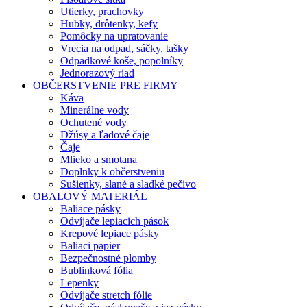
Utierky, prachovky
Hubky, drôtenky, kefy
Pomôcky na upratovanie
Vrecia na odpad, sáčky, tašky
Odpadkové koše, popolníky
Jednorazový riad
OBČERSTVENIE PRE FIRMY
Káva
Minerálne vody
Ochutené vody
Džúsy a ľadové čaje
Čaje
Mlieko a smotana
Doplnky k občerstveniu
Sušienky, slané a sladké pečivo
OBALOVÝ MATERIÁL
Baliace pásky
Odvíjače lepiacich pások
Krepové lepiace pásky
Baliaci papier
Bezpečnostné plomby
Bublinková fólia
Lepenky
Odvíjače stretch fólie