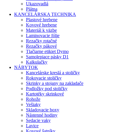
Ukazovadlá
Plátna
KANCELÁRSKA TECHNIKA
Plastové hrebene
Kovové hrebene
Materiál k väzbe
Laminovacie fólie
Rezačky rotačné
Rezačky pákové
Tlačiarne etikiet Dymo
Samolepiace pásky D1
Kalkulačky
NÁBYTOK
Kancelárske kreslá a stoličky
Rokovacie stoličky
Skrinky a stojany na zakladače
Podložky pod stoličky
Kartotéky skrinkové
Rohože
Vešiaky
Skladovacie boxy
Nástenné hodiny
Sedacie vaky
Lavice
Kovové šatníky