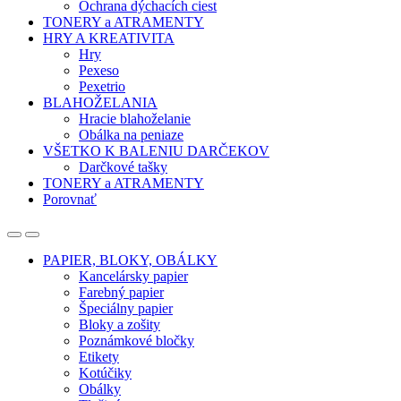
Ochrana dýchacích ciest
TONERY a ATRAMENTY
HRY A KREATIVITA
Hry
Pexeso
Pexetrio
BLAHOŽELANIA
Hracie blahoželanie
Obálka na peniaze
VŠETKO K BALENIU DARČEKOV
Darčkové tašky
TONERY a ATRAMENTY
Porovnať
Open
Close
PAPIER, BLOKY, OBÁLKY
Kancelársky papier
Farebný papier
Špeciálny papier
Bloky a zošity
Poznámkové bločky
Etikety
Kotúčiky
Obálky