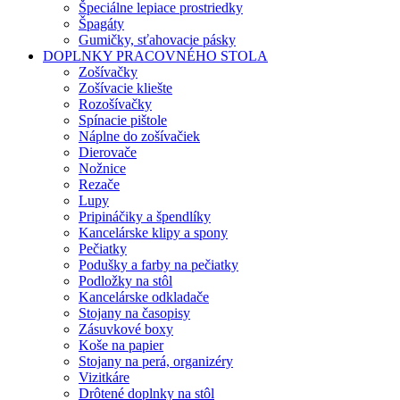
Špeciálne lepiace prostriedky
Špagáty
Gumičky, sťahovacie pásky
DOPLNKY PRACOVNÉHO STOLA
Zošívačky
Zošívacie kliešte
Rozošívačky
Spínacie pištole
Náplne do zošívačiek
Dierovače
Nožnice
Rezače
Lupy
Pripináčiky a špendlíky
Kancelárske klipy a spony
Pečiatky
Podušky a farby na pečiatky
Podložky na stôl
Kancelárske odkladače
Stojany na časopisy
Zásuvkové boxy
Koše na papier
Stojany na perá, organizéry
Vizitkáre
Drôtené doplnky na stôl