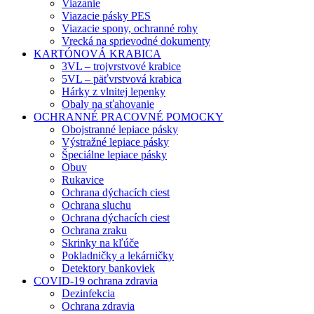
Viazanie
Viazacie pásky PES
Viazacie spony, ochranné rohy
Vrecká na sprievodné dokumenty
KARTÓNOVÁ KRABICA
3VL – trojvrstvové krabice
5VL – päťvrstvová krabica
Hárky z vlnitej lepenky
Obaly na sťahovanie
OCHRANNÉ PRACOVNÉ POMOCKY
Obojstranné lepiace pásky
Výstražné lepiace pásky
Špeciálne lepiace pásky
Obuv
Rukavice
Ochrana dýchacích ciest
Ochrana sluchu
Ochrana dýchacích ciest
Ochrana zraku
Skrinky na kľúče
Pokladničky a lekárničky
Detektory bankoviek
COVID-19 ochrana zdravia
Dezinfekcia
Ochrana zdravia