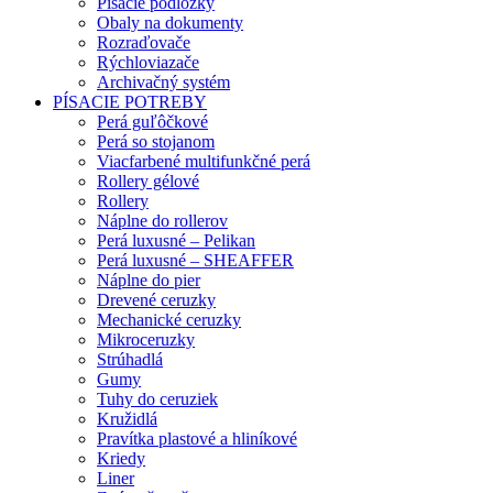
Písacie podložky
Obaly na dokumenty
Rozraďovače
Rýchloviazače
Archivačný systém
PÍSACIE POTREBY
Perá guľôčkové
Perá so stojanom
Viacfarbené multifunkčné perá
Rollery gélové
Rollery
Náplne do rollerov
Perá luxusné – Pelikan
Perá luxusné – SHEAFFER
Náplne do pier
Drevené ceruzky
Mechanické ceruzky
Mikroceruzky
Strúhadlá
Gumy
Tuhy do ceruziek
Kružidlá
Pravítka plastové a hliníkové
Kriedy
Liner