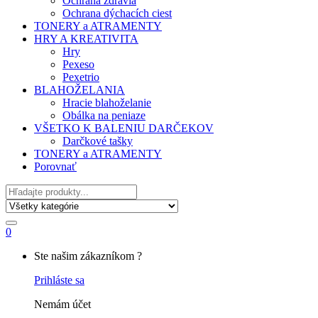
Ochrana zdravia
Ochrana dýchacích ciest
TONERY a ATRAMENTY
HRY A KREATIVITA
Hry
Pexeso
Pexetrio
BLAHOŽELANIA
Hracie blahoželanie
Obálka na peniaze
VŠETKO K BALENIU DARČEKOV
Darčkové tašky
TONERY a ATRAMENTY
Porovnať
Hľadať
0
My
Ste našim zákazníkom ?
Account
Prihláste sa
Nemám účet