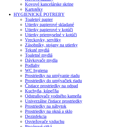
Kovové kancelárske skrine
Kartotéky
HYGIENICKÉ POTREBY
Toaletný papier
Utierky papierové skladané
Utierky papierové v kotúči
Utierky priemyselné v kotúči
Vreckovky, servítky
Zásobníky, stojany na utierky
Tekuté mydlá
Toaletné mydlá
Dávkovače mydla
Podlahy
WC hygiena
Prostriedky na umývanie riadu
Prostriedky do umývačiek riadu
Čistiace prostriedky na odpad
Kuchyňa, kúpeľňa
Odstraňovače vodného kameňa
Univerzálne čistiace prostriedky
Prostriedky na nábytok
Prostriedky na okná a sklo
Dezinfekcia
Osviežovače vzduchu
Pisoárové sitká