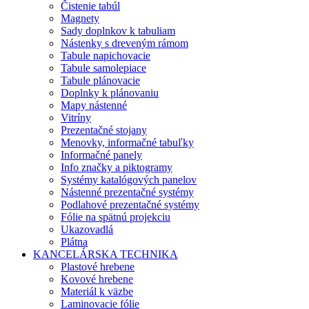
Čistenie tabúl
Magnety
Sady doplnkov k tabuliam
Nástenky s dreveným rámom
Tabule napichovacie
Tabule samolepiace
Tabule plánovacie
Doplnky k plánovaniu
Mapy nástenné
Vitríny
Prezentačné stojany
Menovky, informačné tabuľky
Informačné panely
Info značky a piktogramy
Systémy katalógových panelov
Nástenné prezentačné systémy
Podlahové prezentačné systémy
Fólie na spätnú projekciu
Ukazovadlá
Plátna
KANCELÁRSKA TECHNIKA
Plastové hrebene
Kovové hrebene
Materiál k väzbe
Laminovacie fólie