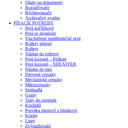
Obaly na dokumenty
Rozraďovače
Rýchloviazače
Archivačný systém
PÍSACIE POTREBY
Perá guľôčkové
Perá so stojanom
Viacfarbené multifunkčné perá
Rollery gélové
Rollery
Náplne do rollerov
Perá luxusné – Pelikan
Perá luxusné – SHEAFFER
Náplne do pier
Drevené ceruzky
Mechanické ceruzky
Mikroceruzky
Strúhadlá
Gumy
Tuhy do ceruziek
Kružidlá
Pravítka plastové a hliníkové
Kriedy
Liner
Zvýrazňovače