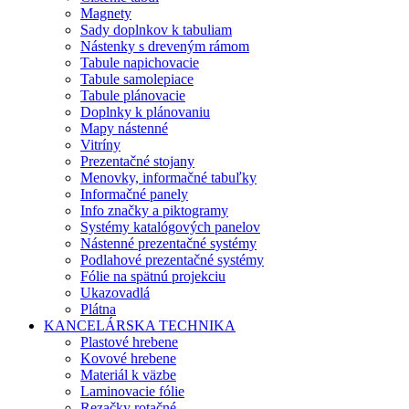
Magnety
Sady doplnkov k tabuliam
Nástenky s dreveným rámom
Tabule napichovacie
Tabule samolepiace
Tabule plánovacie
Doplnky k plánovaniu
Mapy nástenné
Vitríny
Prezentačné stojany
Menovky, informačné tabuľky
Informačné panely
Info značky a piktogramy
Systémy katalógových panelov
Nástenné prezentačné systémy
Podlahové prezentačné systémy
Fólie na spätnú projekciu
Ukazovadlá
Plátna
KANCELÁRSKA TECHNIKA
Plastové hrebene
Kovové hrebene
Materiál k väzbe
Laminovacie fólie
Rezačky rotačné