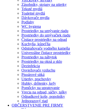
Vreckovky, servítky
Zásobníky, stojany na utierky
Tekuté mydlá
Toaletné mydlá
Dávkovače mydla
Podlahy
WC hygiena
Prostriedky na umývanie riadu
Prostriedky do umývačiek riadu
Čistiace prostriedky na odpad
Kuchyňa, kúpeľňa
Odstraňovače vodného kameňa
Univerzálne čistiace prostriedky
Prostriedky na nábytok
Prostriedky na okná a sklo
Dezinfekcia
Osviežovače vzduchu
Pisoárové sitká
Utierky, prachovky
Hubky, drôtenky, kefy
Pomôcky na upratovanie
Vrecia na odpad, sáčky, tašky
Odpadkové koše, popolníky
Jednorazový riad
OBČERSTVENIE PRE FIRMY