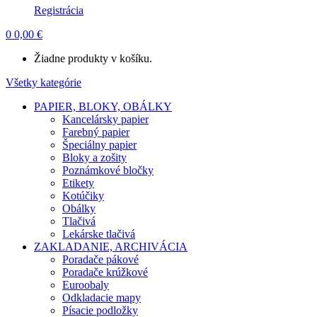
Registrácia
0
0,00
€
Žiadne produkty v košíku.
Všetky kategórie
PAPIER, BLOKY, OBÁLKY
Kancelársky papier
Farebný papier
Špeciálny papier
Bloky a zošity
Poznámkové bločky
Etikety
Kotúčiky
Obálky
Tlačivá
Lekárske tlačivá
ZAKLADANIE, ARCHIVÁCIA
Poradače pákové
Poradače krúžkové
Euroobaly
Odkladacie mapy
Písacie podložky