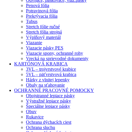
Odvíjače, páskovače, viaz.pásky
Penová fólia
Potravinová fólia
Prekrývacia fólia
Tubus
Stretch fólie ručné
Stretch fólia strojná
Výplňový materiál
Viazanie
Viazacie pásky PES
Viazacie spony, ochranné rohy
Vrecká na sprievodné dokumenty
KARTÓNOVÁ KRABICA
3VL – trojvrstvové krabice
5VL – päťvrstvová krabica
Hárky z vlnitej lepenky
Obaly na sťahovanie
OCHRANNÉ PRACOVNÉ POMOCKY
Obojstranné lepiace pásky
Výstražné lepiace pásky
Špeciálne lepiace pásky
Obuv
Rukavice
Ochrana dýchacích ciest
Ochrana sluchu