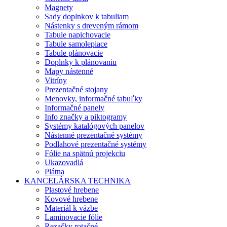
Magnety
Sady doplnkov k tabuliam
Nástenky s dreveným rámom
Tabule napichovacie
Tabule samolepiace
Tabule plánovacie
Doplnky k plánovaniu
Mapy nástenné
Vitríny
Prezentačné stojany
Menovky, informačné tabuľky
Informačné panely
Info značky a piktogramy
Systémy katalógových panelov
Nástenné prezentačné systémy
Podlahové prezentačné systémy
Fólie na spätnú projekciu
Ukazovadlá
Plátna
KANCELÁRSKA TECHNIKA
Plastové hrebene
Kovové hrebene
Materiál k väzbe
Laminovacie fólie
Rezačky rotačné