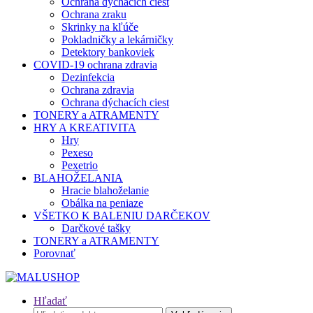
Ochrana dýchacích ciest
Ochrana zraku
Skrinky na kľúče
Pokladničky a lekárničky
Detektory bankoviek
COVID-19 ochrana zdravia
Dezinfekcia
Ochrana zdravia
Ochrana dýchacích ciest
TONERY a ATRAMENTY
HRY A KREATIVITA
Hry
Pexeso
Pexetrio
BLAHOŽELANIA
Hracie blahoželanie
Obálka na peniaze
VŠETKO K BALENIU DARČEKOV
Darčkové tašky
TONERY a ATRAMENTY
Porovnať
Hľadať
Hľadať: