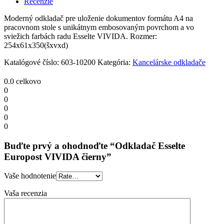
Recenzie
quantity
Moderný odkladač pre uloženie dokumentov formátu A4 na
pracovnom stole s unikátnym embosovaným povrchom a vo
sviežich farbách radu Esselte VIVIDA. Rozmer:
254x61x350(šxvxd)
Katalógové číslo:
603-10200
Kategória:
Kancelárske odkladače
0.0
celkovo
0
0
0
0
0
Buďte prvý a ohodnoďte “Odkladač Esselte
Europost VIVIDA čierny”
Vaše hodnotenie
Vaša recenzia