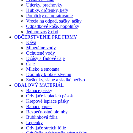
Utierky, prachovky
Hubky, drôtenky, kefy
Pomôcky na upratovanie
Vrecia na odpad, sáčky, tašky
Odpadkové koše, popolníky
Jednorazový riad
OBČERSTVENIE PRE FIRMY
Káva
Minerálne vody
Ochutené vody
Džúsy a ľadové čaje
Čaje
Mlieko a smotana
Doplnky k občerstveniu
Sušienky, slané a sladké pečivo
OBALOVÝ MATERIÁL
Baliace pásky
Odvíjače lepiacich pások
Krepové lepiace pásky
Baliaci papier
Bezpečnostné plomby
Bublinková fólia
Lepenky
Odvíjače stretch fólie