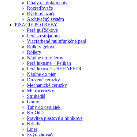
Obaly na dokumenty
Rozraďovače
Rýchloviazače
Archivačný systém
PÍSACIE POTREBY
Perá guľôčkové
Perá so stojanom
Viacfarbené multifunkčné perá
Rollery gélové
Rollery
Náplne do rollerov
Perá luxusné – Pelikan
Perá luxusné – SHEAFFER
Náplne do pier
Drevené ceruzky
Mechanické ceruzky
Mikroceruzky
Strúhadlá
Gumy
Tuhy do ceruziek
Kružidlá
Pravítka plastové a hliníkové
Kriedy
Liner
Zvýrazňovače