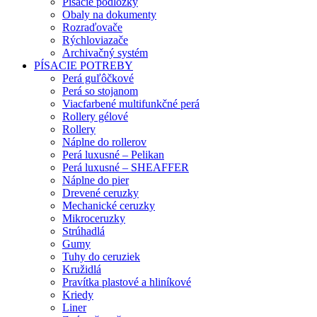
Písacie podložky
Obaly na dokumenty
Rozraďovače
Rýchloviazače
Archivačný systém
PÍSACIE POTREBY
Perá guľôčkové
Perá so stojanom
Viacfarbené multifunkčné perá
Rollery gélové
Rollery
Náplne do rollerov
Perá luxusné – Pelikan
Perá luxusné – SHEAFFER
Náplne do pier
Drevené ceruzky
Mechanické ceruzky
Mikroceruzky
Strúhadlá
Gumy
Tuhy do ceruziek
Kružidlá
Pravítka plastové a hliníkové
Kriedy
Liner