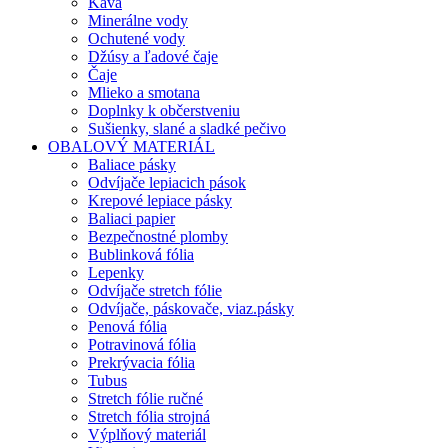
Káva
Minerálne vody
Ochutené vody
Džúsy a ľadové čaje
Čaje
Mlieko a smotana
Doplnky k občerstveniu
Sušienky, slané a sladké pečivo
OBALOVÝ MATERIÁL
Baliace pásky
Odvíjače lepiacich pások
Krepové lepiace pásky
Baliaci papier
Bezpečnostné plomby
Bublinková fólia
Lepenky
Odvíjače stretch fólie
Odvíjače, páskovače, viaz.pásky
Penová fólia
Potravinová fólia
Prekrývacia fólia
Tubus
Stretch fólie ručné
Stretch fólia strojná
Výplňový materiál