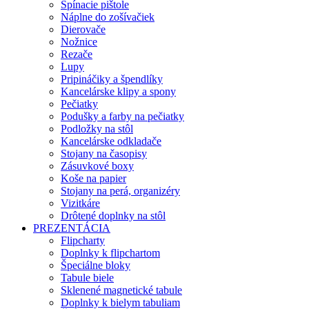
Spínacie pištole
Náplne do zošívačiek
Dierovače
Nožnice
Rezače
Lupy
Pripináčiky a špendlíky
Kancelárske klipy a spony
Pečiatky
Podušky a farby na pečiatky
Podložky na stôl
Kancelárske odkladače
Stojany na časopisy
Zásuvkové boxy
Koše na papier
Stojany na perá, organizéry
Vizitkáre
Drôtené doplnky na stôl
PREZENTÁCIA
Flipcharty
Doplnky k flipchartom
Špeciálne bloky
Tabule biele
Sklenené magnetické tabule
Doplnky k bielym tabuliam