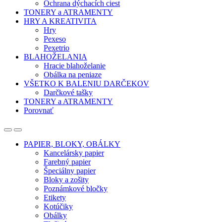
Ochrana dýchacích ciest
TONERY a ATRAMENTY
HRY A KREATIVITA
Hry
Pexeso
Pexetrio
BLAHOŽELANIA
Hracie blahoželanie
Obálka na peniaze
VŠETKO K BALENIU DARČEKOV
Darčkové tašky
TONERY a ATRAMENTY
Porovnať
Open
Close
PAPIER, BLOKY, OBÁLKY
Kancelársky papier
Farebný papier
Špeciálny papier
Bloky a zošity
Poznámkové bločky
Etikety
Kotúčiky
Obálky