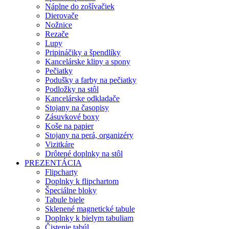
Náplne do zošívačiek
Dierovače
Nožnice
Rezače
Lupy
Pripináčiky a špendlíky
Kancelárske klipy a spony
Pečiatky
Podušky a farby na pečiatky
Podložky na stôl
Kancelárske odkladače
Stojany na časopisy
Zásuvkové boxy
Koše na papier
Stojany na perá, organizéry
Vizitkáre
Drôtené doplnky na stôl
PREZENTÁCIA
Flipcharty
Doplnky k flipchartom
Špeciálne bloky
Tabule biele
Sklenené magnetické tabule
Doplnky k bielym tabuliam
Čistenie tabúl