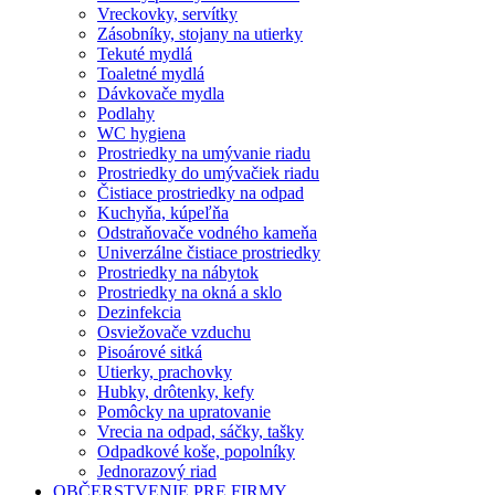
Vreckovky, servítky
Zásobníky, stojany na utierky
Tekuté mydlá
Toaletné mydlá
Dávkovače mydla
Podlahy
WC hygiena
Prostriedky na umývanie riadu
Prostriedky do umývačiek riadu
Čistiace prostriedky na odpad
Kuchyňa, kúpeľňa
Odstraňovače vodného kameňa
Univerzálne čistiace prostriedky
Prostriedky na nábytok
Prostriedky na okná a sklo
Dezinfekcia
Osviežovače vzduchu
Pisoárové sitká
Utierky, prachovky
Hubky, drôtenky, kefy
Pomôcky na upratovanie
Vrecia na odpad, sáčky, tašky
Odpadkové koše, popolníky
Jednorazový riad
OBČERSTVENIE PRE FIRMY