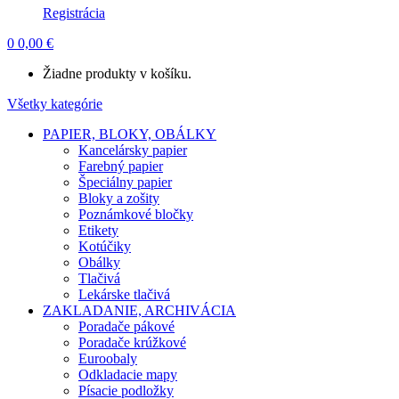
Registrácia
0
0,00
€
Žiadne produkty v košíku.
Všetky kategórie
PAPIER, BLOKY, OBÁLKY
Kancelársky papier
Farebný papier
Špeciálny papier
Bloky a zošity
Poznámkové bločky
Etikety
Kotúčiky
Obálky
Tlačivá
Lekárske tlačivá
ZAKLADANIE, ARCHIVÁCIA
Poradače pákové
Poradače krúžkové
Euroobaly
Odkladacie mapy
Písacie podložky