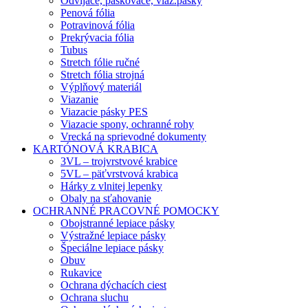
Odvíjače, páskovače, viaz.pásky
Penová fólia
Potravinová fólia
Prekrývacia fólia
Tubus
Stretch fólie ručné
Stretch fólia strojná
Výplňový materiál
Viazanie
Viazacie pásky PES
Viazacie spony, ochranné rohy
Vrecká na sprievodné dokumenty
KARTÓNOVÁ KRABICA
3VL – trojvrstvové krabice
5VL – päťvrstvová krabica
Hárky z vlnitej lepenky
Obaly na sťahovanie
OCHRANNÉ PRACOVNÉ POMOCKY
Obojstranné lepiace pásky
Výstražné lepiace pásky
Špeciálne lepiace pásky
Obuv
Rukavice
Ochrana dýchacích ciest
Ochrana sluchu