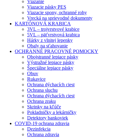
Viazanie
Viazacie pásky PES
Viazacie spony, ochranné rohy
Vrecká na sprievodné dokumenty
KARTÓNOVÁ KRABICA
3VL – trojvrstvové krabice
5VL – päťvrstvová krabica
Hárky z vlnitej lepenky
Obaly na sťahovanie
OCHRANNÉ PRACOVNÉ POMOCKY
Obojstranné lepiace pásky
Výstražné lepiace pásky
Špeciálne lepiace pásky
Obuv
Rukavice
Ochrana dýchacích ciest
Ochrana sluchu
Ochrana dýchacích ciest
Ochrana zraku
Skrinky na kľúče
Pokladničky a lekárničky
Detektory bankoviek
COVID-19 ochrana zdravia
Dezinfekcia
Ochrana zdravia