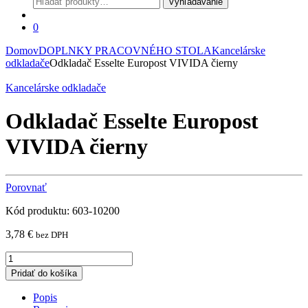
Vyhľadávanie
0
Domov
DOPLNKY PRACOVNÉHO STOLA
Kancelárske
odkladače
Odkladač Esselte Europost VIVIDA čierny
Kancelárske odkladače
Odkladač Esselte Europost
VIVIDA čierny
Porovnať
Kód produktu: 603-10200
3,78
€
bez DPH
Odkladač
Esselte
Pridať do košíka
Europost
VIVIDA
Popis
čierny