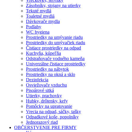
Vreckovky, servítky
Zásobníky, stojany na utierky
Tekuté mydlá
Toaletné mydlá
Dávkovače mydla
Podlahy
WC hygiena
Prostriedky na umývanie riadu
Prostriedky do umývačiek riadu
Čistiace prostriedky na odpad
Kuchyňa, kúpeľňa
Odstraňovače vodného kameňa
Univerzálne čistiace prostriedky
Prostriedky na nábytok
Prostriedky na okná a sklo
Dezinfekcia
Osviežovače vzduchu
Pisoárové sitká
Utierky, prachovky
Hubky, drôtenky, kefy
Pomôcky na upratovanie
Vrecia na odpad, sáčky, tašky
Odpadkové koše, popolníky
Jednorazový riad
OBČERSTVENIE PRE FIRMY