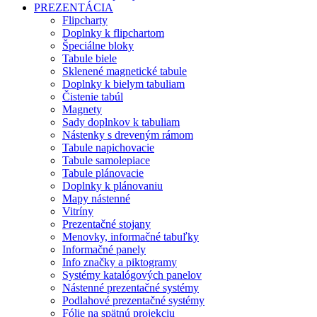
PREZENTÁCIA
Flipcharty
Doplnky k flipchartom
Špeciálne bloky
Tabule biele
Sklenené magnetické tabule
Doplnky k bielym tabuliam
Čistenie tabúl
Magnety
Sady doplnkov k tabuliam
Nástenky s dreveným rámom
Tabule napichovacie
Tabule samolepiace
Tabule plánovacie
Doplnky k plánovaniu
Mapy nástenné
Vitríny
Prezentačné stojany
Menovky, informačné tabuľky
Informačné panely
Info značky a piktogramy
Systémy katalógových panelov
Nástenné prezentačné systémy
Podlahové prezentačné systémy
Fólie na spätnú projekciu