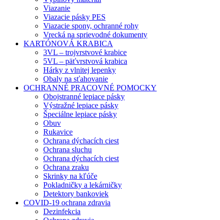
Viazanie
Viazacie pásky PES
Viazacie spony, ochranné rohy
Vrecká na sprievodné dokumenty
KARTÓNOVÁ KRABICA
3VL – trojvrstvové krabice
5VL – päťvrstvová krabica
Hárky z vlnitej lepenky
Obaly na sťahovanie
OCHRANNÉ PRACOVNÉ POMOCKY
Obojstranné lepiace pásky
Výstražné lepiace pásky
Špeciálne lepiace pásky
Obuv
Rukavice
Ochrana dýchacích ciest
Ochrana sluchu
Ochrana dýchacích ciest
Ochrana zraku
Skrinky na kľúče
Pokladničky a lekárničky
Detektory bankoviek
COVID-19 ochrana zdravia
Dezinfekcia