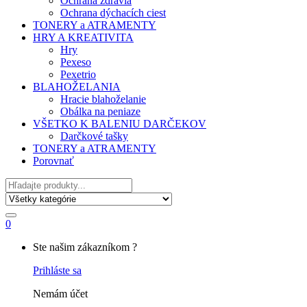
Ochrana zdravia
Ochrana dýchacích ciest
TONERY a ATRAMENTY
HRY A KREATIVITA
Hry
Pexeso
Pexetrio
BLAHOŽELANIA
Hracie blahoželanie
Obálka na peniaze
VŠETKO K BALENIU DARČEKOV
Darčkové tašky
TONERY a ATRAMENTY
Porovnať
Hľadať
0
My
Ste našim zákazníkom ?
Account
Prihláste sa
Nemám účet