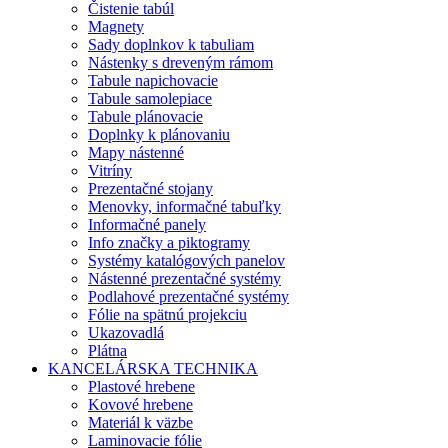
Čistenie tabúl
Magnety
Sady doplnkov k tabuliam
Nástenky s dreveným rámom
Tabule napichovacie
Tabule samolepiace
Tabule plánovacie
Doplnky k plánovaniu
Mapy nástenné
Vitríny
Prezentačné stojany
Menovky, informačné tabuľky
Informačné panely
Info značky a piktogramy
Systémy katalógových panelov
Nástenné prezentačné systémy
Podlahové prezentačné systémy
Fólie na spätnú projekciu
Ukazovadlá
Plátna
KANCELÁRSKA TECHNIKA
Plastové hrebene
Kovové hrebene
Materiál k väzbe
Laminovacie fólie