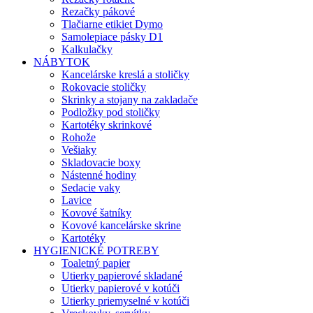
Rezačky pákové
Tlačiarne etikiet Dymo
Samolepiace pásky D1
Kalkulačky
NÁBYTOK
Kancelárske kreslá a stoličky
Rokovacie stoličky
Skrinky a stojany na zakladače
Podložky pod stoličky
Kartotéky skrinkové
Rohože
Vešiaky
Skladovacie boxy
Nástenné hodiny
Sedacie vaky
Lavice
Kovové šatníky
Kovové kancelárske skrine
Kartotéky
HYGIENICKÉ POTREBY
Toaletný papier
Utierky papierové skladané
Utierky papierové v kotúči
Utierky priemyselné v kotúči