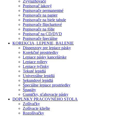
Zvýrazňovače
Popisovač lakový
Popisovače permanentné
Popisovače na papier
Popisovače na biele tabule
Popisovače flipchartové
Popisovače na fólie
Popisovač na CD/DVD
Popisovače špeciálne
KOREKCIA, LEPENIE, BALENIE
Dispenzory pre lepiace pásky
Korekčné prostriedky
Lepiace pásky kancelárske
Lepiace rollery
Lepiace tyčinky
Tekuté lepidlá
Univerzálne lepidlá
Sekundové lepidlá
Špeciálne lepiace prostriedky
Špagáty
Gumičky, sťahovacie pásky
DOPLNKY PRACOVNÉHO STOLA
Zošívačky
Zošívacie kliešte
Rozošívačky