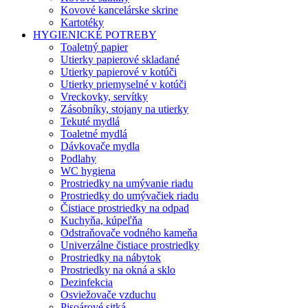
Kovové kancelárske skrine
Kartotéky
HYGIENICKÉ POTREBY
Toaletný papier
Utierky papierové skladané
Utierky papierové v kotúči
Utierky priemyselné v kotúči
Vreckovky, servítky
Zásobníky, stojany na utierky
Tekuté mydlá
Toaletné mydlá
Dávkovače mydla
Podlahy
WC hygiena
Prostriedky na umývanie riadu
Prostriedky do umývačiek riadu
Čistiace prostriedky na odpad
Kuchyňa, kúpeľňa
Odstraňovače vodného kameňa
Univerzálne čistiace prostriedky
Prostriedky na nábytok
Prostriedky na okná a sklo
Dezinfekcia
Osviežovače vzduchu
Pisoárové sitká