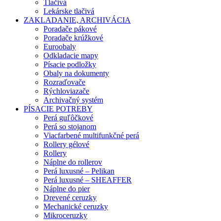
Tlačivá
Lekárske tlačivá
ZAKLADANIE, ARCHIVÁCIA
Poradače pákové
Poradače krúžkové
Euroobaly
Odkladacie mapy
Písacie podložky
Obaly na dokumenty
Rozraďovače
Rýchloviazače
Archivačný systém
PÍSACIE POTREBY
Perá guľôčkové
Perá so stojanom
Viacfarbené multifunkčné perá
Rollery gélové
Rollery
Náplne do rollerov
Perá luxusné – Pelikan
Perá luxusné – SHEAFFER
Náplne do pier
Drevené ceruzky
Mechanické ceruzky
Mikroceruzky