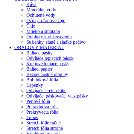
Káva
Minerálne vody
Ochutené vody
Džúsy a ľadové čaje
Čaje
Mlieko a smotana
Doplnky k občerstveniu
Sušienky, slané a sladké pečivo
OBALOVÝ MATERIÁL
Baliace pásky
Odvíjače lepiacich pások
Krepové lepiace pásky
Baliaci papier
Bezpečnostné plomby
Bublinková fólia
Lepenky
Odvíjače stretch fólie
Odvíjače, páskovače, viaz.pásky
Penová fólia
Potravinová fólia
Prekrývacia fólia
Tubus
Stretch fólie ručné
Stretch fólia strojná
Výplňový materiál