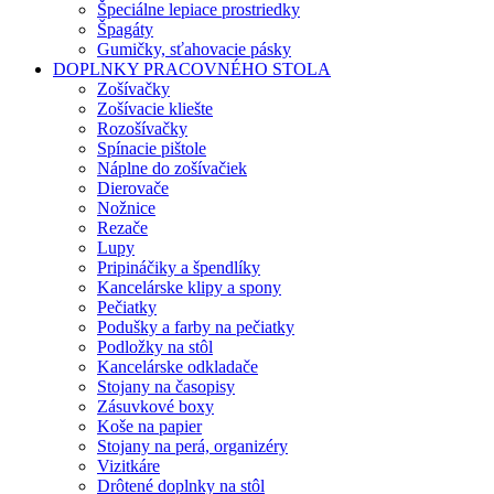
Špeciálne lepiace prostriedky
Špagáty
Gumičky, sťahovacie pásky
DOPLNKY PRACOVNÉHO STOLA
Zošívačky
Zošívacie kliešte
Rozošívačky
Spínacie pištole
Náplne do zošívačiek
Dierovače
Nožnice
Rezače
Lupy
Pripináčiky a špendlíky
Kancelárske klipy a spony
Pečiatky
Podušky a farby na pečiatky
Podložky na stôl
Kancelárske odkladače
Stojany na časopisy
Zásuvkové boxy
Koše na papier
Stojany na perá, organizéry
Vizitkáre
Drôtené doplnky na stôl