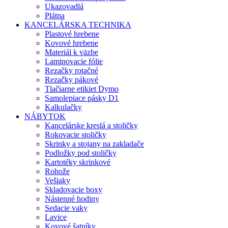
Ukazovadlá
Plátna
KANCELÁRSKA TECHNIKA
Plastové hrebene
Kovové hrebene
Materiál k väzbe
Laminovacie fólie
Rezačky rotačné
Rezačky pákové
Tlačiarne etikiet Dymo
Samolepiace pásky D1
Kalkulačky
NÁBYTOK
Kancelárske kreslá a stoličky
Rokovacie stoličky
Skrinky a stojany na zakladače
Podložky pod stoličky
Kartotéky skrinkové
Rohože
Vešiaky
Skladovacie boxy
Nástenné hodiny
Sedacie vaky
Lavice
Kovové šatníky