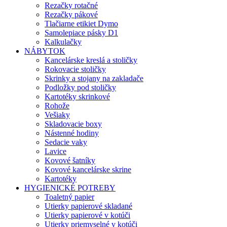
Rezačky rotačné
Rezačky pákové
Tlačiarne etikiet Dymo
Samolepiace pásky D1
Kalkulačky
NÁBYTOK
Kancelárske kreslá a stoličky
Rokovacie stoličky
Skrinky a stojany na zakladače
Podložky pod stoličky
Kartotéky skrinkové
Rohože
Vešiaky
Skladovacie boxy
Nástenné hodiny
Sedacie vaky
Lavice
Kovové šatníky
Kovové kancelárske skrine
Kartotéky
HYGIENICKÉ POTREBY
Toaletný papier
Utierky papierové skladané
Utierky papierové v kotúči
Utierky priemyselné v kotúči