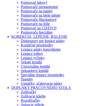
Popisovač lakový
Popisovače permanentné
Popisovače na papier
Popisovače na biele tabule
Popisovače flipchartové
Popisovače na fólie
Popisovač na CD/DVD
Popisovače špeciálne
KOREKCIA, LEPENIE, BALENIE
Dispenzory pre lepiace pásky
Korekčné prostriedky
Lepiace pásky kancelárske
Lepiace rollery
Lepiace tyčinky
Tekuté lepidlá
Univerzálne lepidlá
Sekundové lepidlá
Špeciálne lepiace prostriedky
Špagáty
Gumičky, sťahovacie pásky
DOPLNKY PRACOVNÉHO STOLA
Zošívačky
Zošívacie kliešte
Rozošívačky
Spínacie pištole