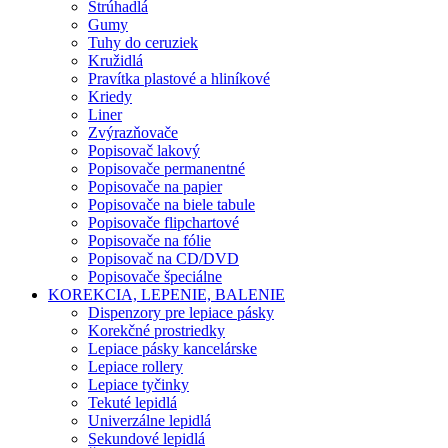
Strúhadlá
Gumy
Tuhy do ceruziek
Kružidlá
Pravítka plastové a hliníkové
Kriedy
Liner
Zvýrazňovače
Popisovač lakový
Popisovače permanentné
Popisovače na papier
Popisovače na biele tabule
Popisovače flipchartové
Popisovače na fólie
Popisovač na CD/DVD
Popisovače špeciálne
KOREKCIA, LEPENIE, BALENIE
Dispenzory pre lepiace pásky
Korekčné prostriedky
Lepiace pásky kancelárske
Lepiace rollery
Lepiace tyčinky
Tekuté lepidlá
Univerzálne lepidlá
Sekundové lepidlá