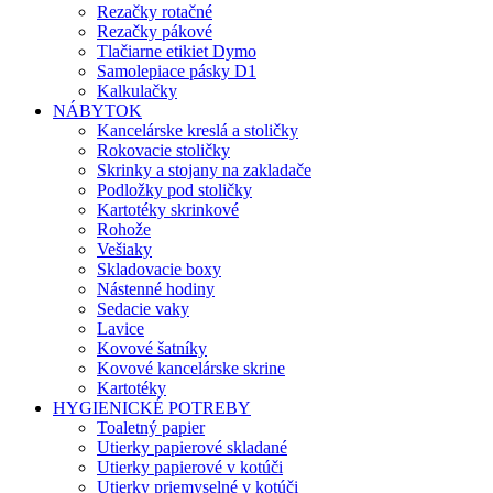
Rezačky rotačné
Rezačky pákové
Tlačiarne etikiet Dymo
Samolepiace pásky D1
Kalkulačky
NÁBYTOK
Kancelárske kreslá a stoličky
Rokovacie stoličky
Skrinky a stojany na zakladače
Podložky pod stoličky
Kartotéky skrinkové
Rohože
Vešiaky
Skladovacie boxy
Nástenné hodiny
Sedacie vaky
Lavice
Kovové šatníky
Kovové kancelárske skrine
Kartotéky
HYGIENICKÉ POTREBY
Toaletný papier
Utierky papierové skladané
Utierky papierové v kotúči
Utierky priemyselné v kotúči