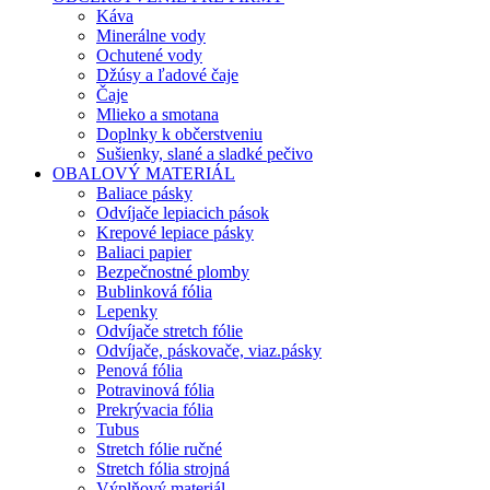
Káva
Minerálne vody
Ochutené vody
Džúsy a ľadové čaje
Čaje
Mlieko a smotana
Doplnky k občerstveniu
Sušienky, slané a sladké pečivo
OBALOVÝ MATERIÁL
Baliace pásky
Odvíjače lepiacich pások
Krepové lepiace pásky
Baliaci papier
Bezpečnostné plomby
Bublinková fólia
Lepenky
Odvíjače stretch fólie
Odvíjače, páskovače, viaz.pásky
Penová fólia
Potravinová fólia
Prekrývacia fólia
Tubus
Stretch fólie ručné
Stretch fólia strojná
Výplňový materiál