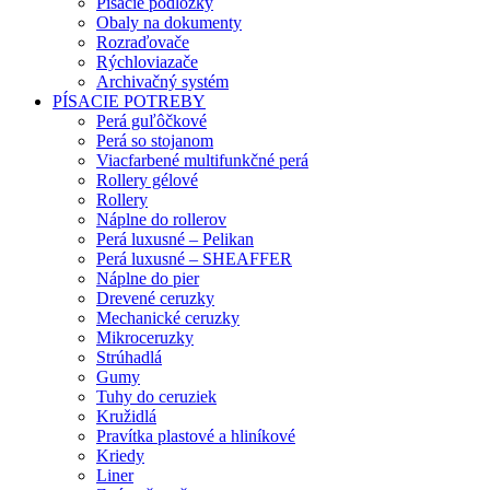
Písacie podložky
Obaly na dokumenty
Rozraďovače
Rýchloviazače
Archivačný systém
PÍSACIE POTREBY
Perá guľôčkové
Perá so stojanom
Viacfarbené multifunkčné perá
Rollery gélové
Rollery
Náplne do rollerov
Perá luxusné – Pelikan
Perá luxusné – SHEAFFER
Náplne do pier
Drevené ceruzky
Mechanické ceruzky
Mikroceruzky
Strúhadlá
Gumy
Tuhy do ceruziek
Kružidlá
Pravítka plastové a hliníkové
Kriedy
Liner