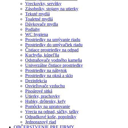
Vreckovky, servítky
Zásobníky, stojany na utierky
Tekuté mydlá
Toaletné mydlá
Dávkovače mydla
Podlahy
WC hygiena
Prostriedky na umývanie riadu
Prostriedky do umývačiek riadu
Čistiace prostriedky na odpad
Kuchyňa, kúpeľňa
Odstraňovače vodného kameňa
Univerzálne čistiace prostriedky
Prostriedky na nábytok
Prostriedky na okná a sklo
Dezinfekcia
Osviežovače vzduchu
Pisoárové sitká
Utierky, prachovky
Hubky, drôtenky, kefy
Pomôcky na upratovanie
Vrecia na odpad, sáčky, tašky
Odpadkové koše, popolníky
Jednorazový riad
OBČERSTVENIE PRE FIRMY