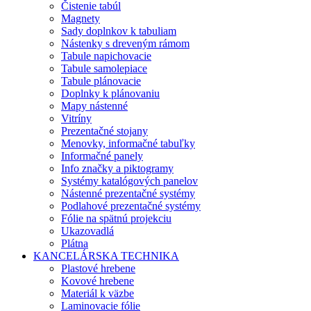
Čistenie tabúl
Magnety
Sady doplnkov k tabuliam
Nástenky s dreveným rámom
Tabule napichovacie
Tabule samolepiace
Tabule plánovacie
Doplnky k plánovaniu
Mapy nástenné
Vitríny
Prezentačné stojany
Menovky, informačné tabuľky
Informačné panely
Info značky a piktogramy
Systémy katalógových panelov
Nástenné prezentačné systémy
Podlahové prezentačné systémy
Fólie na spätnú projekciu
Ukazovadlá
Plátna
KANCELÁRSKA TECHNIKA
Plastové hrebene
Kovové hrebene
Materiál k väzbe
Laminovacie fólie