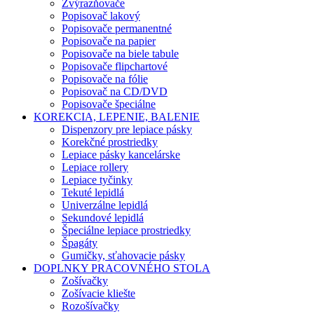
Zvýrazňovače
Popisovač lakový
Popisovače permanentné
Popisovače na papier
Popisovače na biele tabule
Popisovače flipchartové
Popisovače na fólie
Popisovač na CD/DVD
Popisovače špeciálne
KOREKCIA, LEPENIE, BALENIE
Dispenzory pre lepiace pásky
Korekčné prostriedky
Lepiace pásky kancelárske
Lepiace rollery
Lepiace tyčinky
Tekuté lepidlá
Univerzálne lepidlá
Sekundové lepidlá
Špeciálne lepiace prostriedky
Špagáty
Gumičky, sťahovacie pásky
DOPLNKY PRACOVNÉHO STOLA
Zošívačky
Zošívacie kliešte
Rozošívačky