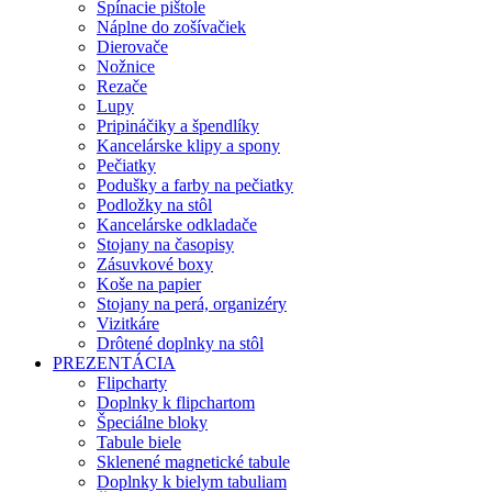
Spínacie pištole
Náplne do zošívačiek
Dierovače
Nožnice
Rezače
Lupy
Pripináčiky a špendlíky
Kancelárske klipy a spony
Pečiatky
Podušky a farby na pečiatky
Podložky na stôl
Kancelárske odkladače
Stojany na časopisy
Zásuvkové boxy
Koše na papier
Stojany na perá, organizéry
Vizitkáre
Drôtené doplnky na stôl
PREZENTÁCIA
Flipcharty
Doplnky k flipchartom
Špeciálne bloky
Tabule biele
Sklenené magnetické tabule
Doplnky k bielym tabuliam