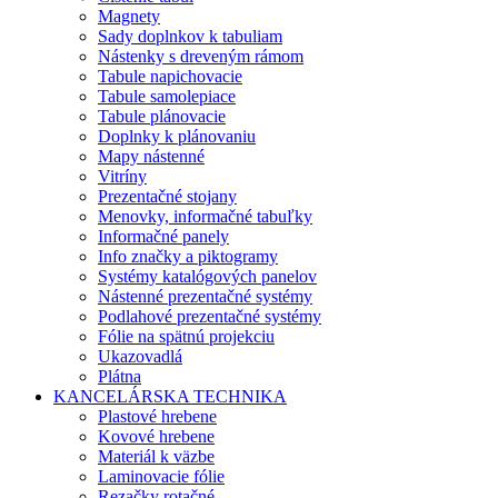
Magnety
Sady doplnkov k tabuliam
Nástenky s dreveným rámom
Tabule napichovacie
Tabule samolepiace
Tabule plánovacie
Doplnky k plánovaniu
Mapy nástenné
Vitríny
Prezentačné stojany
Menovky, informačné tabuľky
Informačné panely
Info značky a piktogramy
Systémy katalógových panelov
Nástenné prezentačné systémy
Podlahové prezentačné systémy
Fólie na spätnú projekciu
Ukazovadlá
Plátna
KANCELÁRSKA TECHNIKA
Plastové hrebene
Kovové hrebene
Materiál k väzbe
Laminovacie fólie
Rezačky rotačné