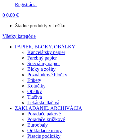
Registrácia
0
0,00
€
Žiadne produkty v košíku.
Všetky kategórie
PAPIER, BLOKY, OBÁLKY
Kancelársky papier
Farebný papier
Špeciálny papier
Bloky a zošity
Poznámkové bločky
Etikety
Kotúčiky
Obálky
Tlačivá
Lekárske tlačivá
ZAKLADANIE, ARCHIVÁCIA
Poradače pákové
Poradače krúžkové
Euroobaly
Odkladacie mapy
Písacie podložky