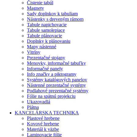
Čistenie tabúl
Magnety
Sady doplnkov k tabuliam
Nástenky s dreveným rámom
Tabule napichovacie
Tabule samolepiace
Tabule plánovacie
Doplnky k plánovaniu
Mapy nástenné
Vitríny
Prezentačné stojany
Menovky, informačné tabuľky
Informačné panely
Info značky a piktogramy
Systémy katalógových panelov
Nástenné prezentačné systémy
Podlahové prezentačné systémy
Fólie na spätnú projekciu
Ukazovadlá
Plátna
KANCELÁRSKA TECHNIKA
Plastové hrebene
Kovové hrebene
Materiál k väzbe
Laminovacie fólie