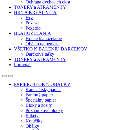
Ochrana dýchacích ciest
TONERY a ATRAMENTY
HRY A KREATIVITA
Hry
Pexeso
Pexetrio
BLAHOŽELANIA
Hracie blahoželanie
Obálka na peniaze
VŠETKO K BALENIU DARČEKOV
Darčkové tašky
TONERY a ATRAMENTY
Porovnať
Open
Close
PAPIER, BLOKY, OBÁLKY
Kancelársky papier
Farebný papier
Špeciálny papier
Bloky a zošity
Poznámkové bločky
Etikety
Kotúčiky
Obálky