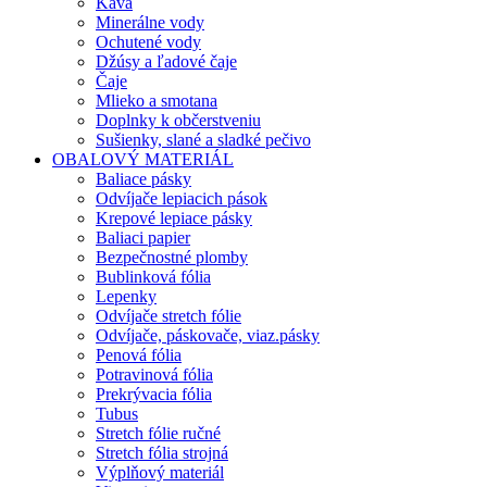
Káva
Minerálne vody
Ochutené vody
Džúsy a ľadové čaje
Čaje
Mlieko a smotana
Doplnky k občerstveniu
Sušienky, slané a sladké pečivo
OBALOVÝ MATERIÁL
Baliace pásky
Odvíjače lepiacich pások
Krepové lepiace pásky
Baliaci papier
Bezpečnostné plomby
Bublinková fólia
Lepenky
Odvíjače stretch fólie
Odvíjače, páskovače, viaz.pásky
Penová fólia
Potravinová fólia
Prekrývacia fólia
Tubus
Stretch fólie ručné
Stretch fólia strojná
Výplňový materiál