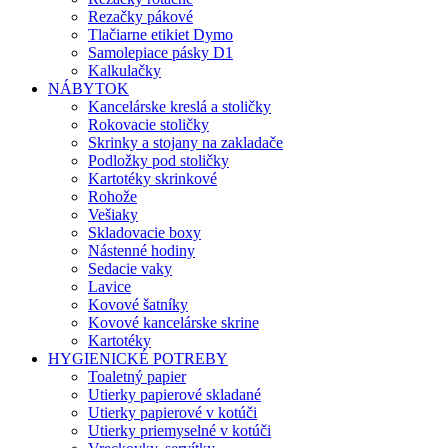
Rezačky pákové
Tlačiarne etikiet Dymo
Samolepiace pásky D1
Kalkulačky
NÁBYTOK
Kancelárske kreslá a stoličky
Rokovacie stoličky
Skrinky a stojany na zakladače
Podložky pod stoličky
Kartotéky skrinkové
Rohože
Vešiaky
Skladovacie boxy
Nástenné hodiny
Sedacie vaky
Lavice
Kovové šatníky
Kovové kancelárske skrine
Kartotéky
HYGIENICKÉ POTREBY
Toaletný papier
Utierky papierové skladané
Utierky papierové v kotúči
Utierky priemyselné v kotúči