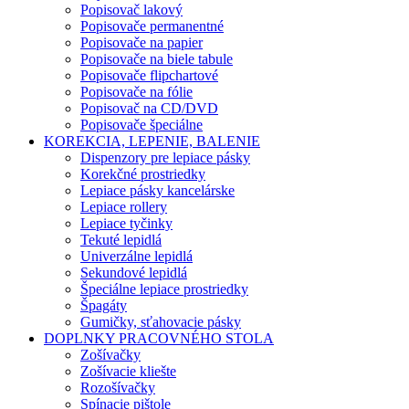
Popisovač lakový
Popisovače permanentné
Popisovače na papier
Popisovače na biele tabule
Popisovače flipchartové
Popisovače na fólie
Popisovač na CD/DVD
Popisovače špeciálne
KOREKCIA, LEPENIE, BALENIE
Dispenzory pre lepiace pásky
Korekčné prostriedky
Lepiace pásky kancelárske
Lepiace rollery
Lepiace tyčinky
Tekuté lepidlá
Univerzálne lepidlá
Sekundové lepidlá
Špeciálne lepiace prostriedky
Špagáty
Gumičky, sťahovacie pásky
DOPLNKY PRACOVNÉHO STOLA
Zošívačky
Zošívacie kliešte
Rozošívačky
Spínacie pištole