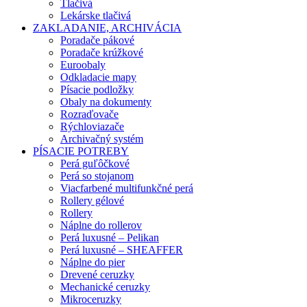
Tlačivá
Lekárske tlačivá
ZAKLADANIE, ARCHIVÁCIA
Poradače pákové
Poradače krúžkové
Euroobaly
Odkladacie mapy
Písacie podložky
Obaly na dokumenty
Rozraďovače
Rýchloviazače
Archivačný systém
PÍSACIE POTREBY
Perá guľôčkové
Perá so stojanom
Viacfarbené multifunkčné perá
Rollery gélové
Rollery
Náplne do rollerov
Perá luxusné – Pelikan
Perá luxusné – SHEAFFER
Náplne do pier
Drevené ceruzky
Mechanické ceruzky
Mikroceruzky