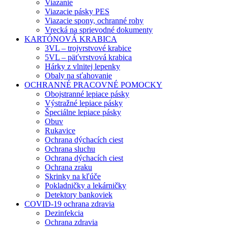
Viazanie
Viazacie pásky PES
Viazacie spony, ochranné rohy
Vrecká na sprievodné dokumenty
KARTÓNOVÁ KRABICA
3VL – trojvrstvové krabice
5VL – päťvrstvová krabica
Hárky z vlnitej lepenky
Obaly na sťahovanie
OCHRANNÉ PRACOVNÉ POMOCKY
Obojstranné lepiace pásky
Výstražné lepiace pásky
Špeciálne lepiace pásky
Obuv
Rukavice
Ochrana dýchacích ciest
Ochrana sluchu
Ochrana dýchacích ciest
Ochrana zraku
Skrinky na kľúče
Pokladničky a lekárničky
Detektory bankoviek
COVID-19 ochrana zdravia
Dezinfekcia
Ochrana zdravia