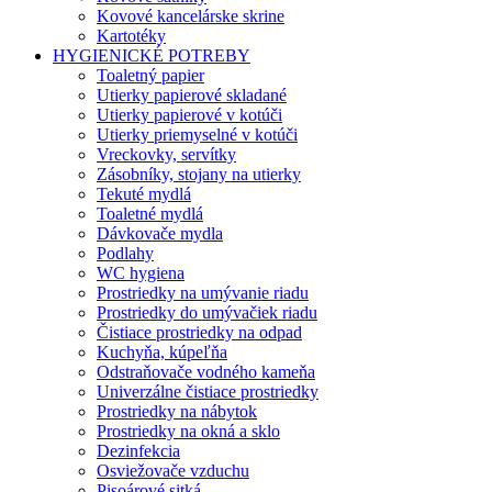
Kovové kancelárske skrine
Kartotéky
HYGIENICKÉ POTREBY
Toaletný papier
Utierky papierové skladané
Utierky papierové v kotúči
Utierky priemyselné v kotúči
Vreckovky, servítky
Zásobníky, stojany na utierky
Tekuté mydlá
Toaletné mydlá
Dávkovače mydla
Podlahy
WC hygiena
Prostriedky na umývanie riadu
Prostriedky do umývačiek riadu
Čistiace prostriedky na odpad
Kuchyňa, kúpeľňa
Odstraňovače vodného kameňa
Univerzálne čistiace prostriedky
Prostriedky na nábytok
Prostriedky na okná a sklo
Dezinfekcia
Osviežovače vzduchu
Pisoárové sitká