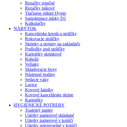
Rezačky rotačné
Rezačky pákové
Tlačiarne etikiet Dymo
Samolepiace pásky D1
Kalkulačky
NÁBYTOK
Kancelárske kreslá a stoličky
Rokovacie stoličky
Skrinky a stojany na zakladače
Podložky pod stoličky
Kartotéky skrinkové
Rohože
Vešiaky
Skladovacie boxy
Nástenné hodiny
Sedacie vaky
Lavice
Kovové šatníky
Kovové kancelárske skrine
Kartotéky
HYGIENICKÉ POTREBY
Toaletný papier
Utierky papierové skladané
Utierky papierové v kotúči
Utierky priemyselné v kotúči