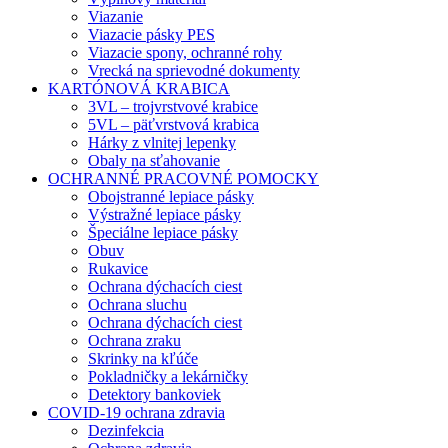
Viazanie
Viazacie pásky PES
Viazacie spony, ochranné rohy
Vrecká na sprievodné dokumenty
KARTÓNOVÁ KRABICA
3VL – trojvrstvové krabice
5VL – päťvrstvová krabica
Hárky z vlnitej lepenky
Obaly na sťahovanie
OCHRANNÉ PRACOVNÉ POMOCKY
Obojstranné lepiace pásky
Výstražné lepiace pásky
Špeciálne lepiace pásky
Obuv
Rukavice
Ochrana dýchacích ciest
Ochrana sluchu
Ochrana dýchacích ciest
Ochrana zraku
Skrinky na kľúče
Pokladničky a lekárničky
Detektory bankoviek
COVID-19 ochrana zdravia
Dezinfekcia