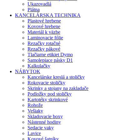
Ukazovadlá
Plátna
KANCELÁRSKA TECHNIKA
Plastové hrebene
Kovové hrebene
Materiál k väzbe
Laminovacie fólie
Rezačky rotačné
Rezačky pákové
Tlačiarne etikiet Dymo
Samolepiace pásky D1
Kalkulačky
NÁBYTOK
Kancelárske kreslá a stoličky
Rokovacie stoličky
Skrinky a stojany na zakladače
Podložky pod stoličky
Kartotéky skrinkové
Rohože
Vešiaky
Skladovacie boxy
Nástenné hodiny
Sedacie vaky
Lavice
Kovové šatníky