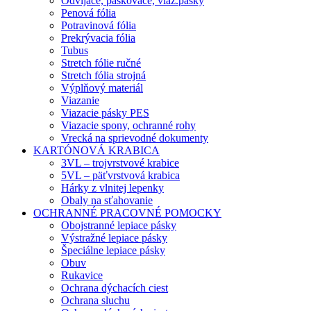
Odvíjače, páskovače, viaz.pásky
Penová fólia
Potravinová fólia
Prekrývacia fólia
Tubus
Stretch fólie ručné
Stretch fólia strojná
Výplňový materiál
Viazanie
Viazacie pásky PES
Viazacie spony, ochranné rohy
Vrecká na sprievodné dokumenty
KARTÓNOVÁ KRABICA
3VL – trojvrstvové krabice
5VL – päťvrstvová krabica
Hárky z vlnitej lepenky
Obaly na sťahovanie
OCHRANNÉ PRACOVNÉ POMOCKY
Obojstranné lepiace pásky
Výstražné lepiace pásky
Špeciálne lepiace pásky
Obuv
Rukavice
Ochrana dýchacích ciest
Ochrana sluchu