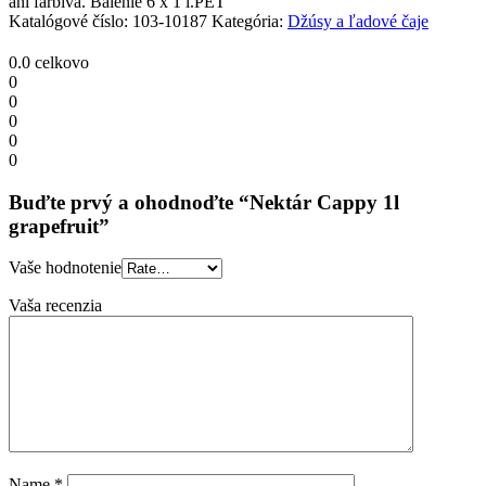
ani farbivá. Balenie 6 x 1 l.PET
Katalógové číslo:
103-10187
Kategória:
Džúsy a ľadové čaje
0.0
celkovo
0
0
0
0
0
Buďte prvý a ohodnoďte “Nektár Cappy 1l
grapefruit”
Vaše hodnotenie
Vaša recenzia
Name
*