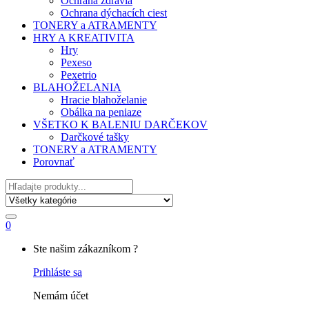
Ochrana zdravia
Ochrana dýchacích ciest
TONERY a ATRAMENTY
HRY A KREATIVITA
Hry
Pexeso
Pexetrio
BLAHOŽELANIA
Hracie blahoželanie
Obálka na peniaze
VŠETKO K BALENIU DARČEKOV
Darčkové tašky
TONERY a ATRAMENTY
Porovnať
Hľadať
0
My
Ste našim zákazníkom ?
Account
Prihláste sa
Nemám účet