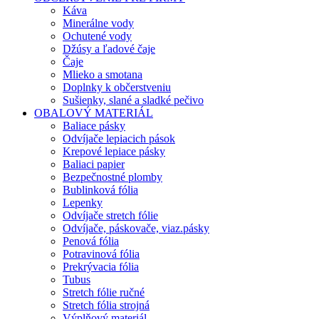
Káva
Minerálne vody
Ochutené vody
Džúsy a ľadové čaje
Čaje
Mlieko a smotana
Doplnky k občerstveniu
Sušienky, slané a sladké pečivo
OBALOVÝ MATERIÁL
Baliace pásky
Odvíjače lepiacich pások
Krepové lepiace pásky
Baliaci papier
Bezpečnostné plomby
Bublinková fólia
Lepenky
Odvíjače stretch fólie
Odvíjače, páskovače, viaz.pásky
Penová fólia
Potravinová fólia
Prekrývacia fólia
Tubus
Stretch fólie ručné
Stretch fólia strojná
Výplňový materiál