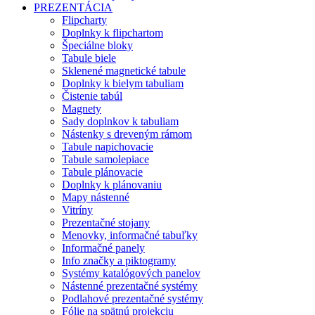
PREZENTÁCIA
Flipcharty
Doplnky k flipchartom
Špeciálne bloky
Tabule biele
Sklenené magnetické tabule
Doplnky k bielym tabuliam
Čistenie tabúl
Magnety
Sady doplnkov k tabuliam
Nástenky s dreveným rámom
Tabule napichovacie
Tabule samolepiace
Tabule plánovacie
Doplnky k plánovaniu
Mapy nástenné
Vitríny
Prezentačné stojany
Menovky, informačné tabuľky
Informačné panely
Info značky a piktogramy
Systémy katalógových panelov
Nástenné prezentačné systémy
Podlahové prezentačné systémy
Fólie na spätnú projekciu