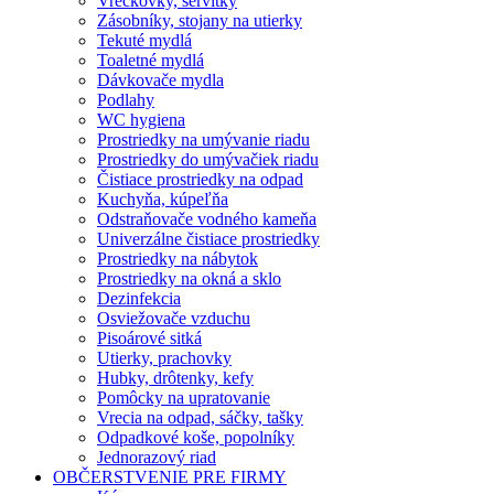
Vreckovky, servítky
Zásobníky, stojany na utierky
Tekuté mydlá
Toaletné mydlá
Dávkovače mydla
Podlahy
WC hygiena
Prostriedky na umývanie riadu
Prostriedky do umývačiek riadu
Čistiace prostriedky na odpad
Kuchyňa, kúpeľňa
Odstraňovače vodného kameňa
Univerzálne čistiace prostriedky
Prostriedky na nábytok
Prostriedky na okná a sklo
Dezinfekcia
Osviežovače vzduchu
Pisoárové sitká
Utierky, prachovky
Hubky, drôtenky, kefy
Pomôcky na upratovanie
Vrecia na odpad, sáčky, tašky
Odpadkové koše, popolníky
Jednorazový riad
OBČERSTVENIE PRE FIRMY