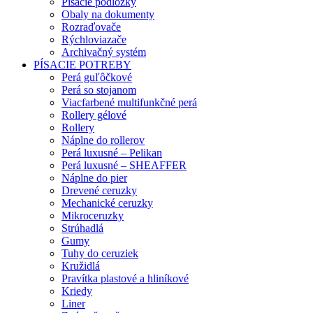
Písacie podložky
Obaly na dokumenty
Rozraďovače
Rýchloviazače
Archivačný systém
PÍSACIE POTREBY
Perá guľôčkové
Perá so stojanom
Viacfarbené multifunkčné perá
Rollery gélové
Rollery
Náplne do rollerov
Perá luxusné – Pelikan
Perá luxusné – SHEAFFER
Náplne do pier
Drevené ceruzky
Mechanické ceruzky
Mikroceruzky
Strúhadlá
Gumy
Tuhy do ceruziek
Kružidlá
Pravítka plastové a hliníkové
Kriedy
Liner