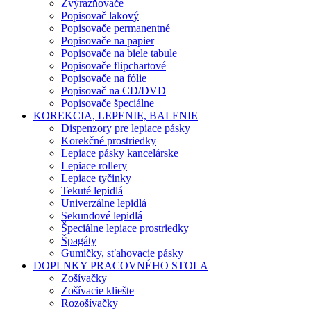
Zvýrazňovače
Popisovač lakový
Popisovače permanentné
Popisovače na papier
Popisovače na biele tabule
Popisovače flipchartové
Popisovače na fólie
Popisovač na CD/DVD
Popisovače špeciálne
KOREKCIA, LEPENIE, BALENIE
Dispenzory pre lepiace pásky
Korekčné prostriedky
Lepiace pásky kancelárske
Lepiace rollery
Lepiace tyčinky
Tekuté lepidlá
Univerzálne lepidlá
Sekundové lepidlá
Špeciálne lepiace prostriedky
Špagáty
Gumičky, sťahovacie pásky
DOPLNKY PRACOVNÉHO STOLA
Zošívačky
Zošívacie kliešte
Rozošívačky