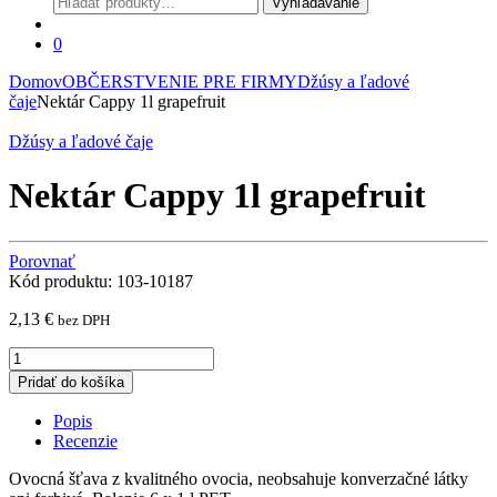
Vyhľadávanie
0
Domov
OBČERSTVENIE PRE FIRMY
Džúsy a ľadové
čaje
Nektár Cappy 1l grapefruit
Džúsy a ľadové čaje
Nektár Cappy 1l grapefruit
Porovnať
Kód produktu: 103-10187
2,13
€
bez DPH
Nektár
Cappy
Pridať do košíka
1l
grapefruit
Popis
quantity
Recenzie
Ovocná šťava z kvalitného ovocia, neobsahuje konverzačné látky