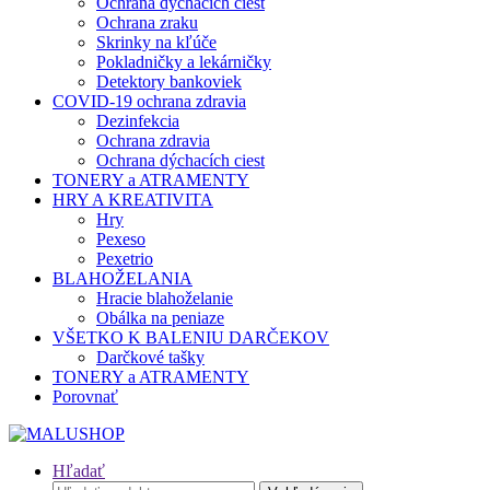
Ochrana dýchacích ciest
Ochrana zraku
Skrinky na kľúče
Pokladničky a lekárničky
Detektory bankoviek
COVID-19 ochrana zdravia
Dezinfekcia
Ochrana zdravia
Ochrana dýchacích ciest
TONERY a ATRAMENTY
HRY A KREATIVITA
Hry
Pexeso
Pexetrio
BLAHOŽELANIA
Hracie blahoželanie
Obálka na peniaze
VŠETKO K BALENIU DARČEKOV
Darčkové tašky
TONERY a ATRAMENTY
Porovnať
Hľadať
Hľadať: