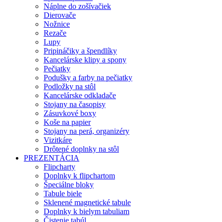
Náplne do zošívačiek
Dierovače
Nožnice
Rezače
Lupy
Pripináčiky a špendlíky
Kancelárske klipy a spony
Pečiatky
Podušky a farby na pečiatky
Podložky na stôl
Kancelárske odkladače
Stojany na časopisy
Zásuvkové boxy
Koše na papier
Stojany na perá, organizéry
Vizitkáre
Drôtené doplnky na stôl
PREZENTÁCIA
Flipcharty
Doplnky k flipchartom
Špeciálne bloky
Tabule biele
Sklenené magnetické tabule
Doplnky k bielym tabuliam
Čistenie tabúl