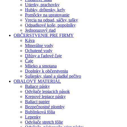
Utierky, prachovky
Hubky, drôtenky, kefy
Pomôcky na upratovanie
Vrecia na odpad, sáčky, tašky
Odpadkové koše, popolníky
Jednorazový riad
OBČERSTVENIE PRE FIRMY
Káva
Minerálne vody
Ochutené vody
Džúsy a ľadové čaje
Čaje
Mlieko a smotana
Doplnky k občerstveniu
Sušienky, slané a sladké pečivo
OBALOVÝ MATERIÁL
Baliace pásky
Odvíjače lepiacich pások
Krepové lepiace pásky
Baliaci papier
Bezpečnostné plomby
Bublinková fólia
Lepenky
Odvíjače stretch fólie