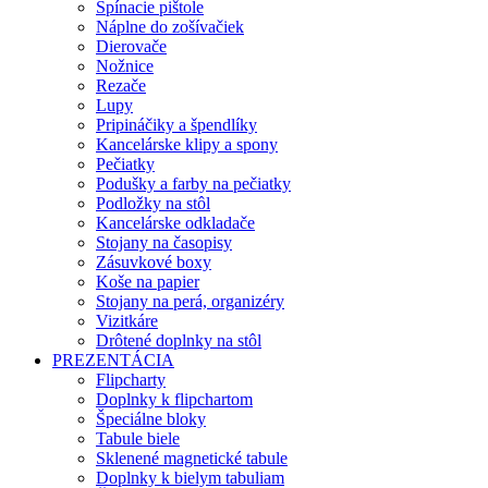
Spínacie pištole
Náplne do zošívačiek
Dierovače
Nožnice
Rezače
Lupy
Pripináčiky a špendlíky
Kancelárske klipy a spony
Pečiatky
Podušky a farby na pečiatky
Podložky na stôl
Kancelárske odkladače
Stojany na časopisy
Zásuvkové boxy
Koše na papier
Stojany na perá, organizéry
Vizitkáre
Drôtené doplnky na stôl
PREZENTÁCIA
Flipcharty
Doplnky k flipchartom
Špeciálne bloky
Tabule biele
Sklenené magnetické tabule
Doplnky k bielym tabuliam