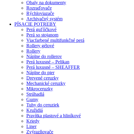
Obaly na dokumenty
Rozraďovače
Rýchloviazače
Archivačný systém
PÍSACIE POTREBY
Perá guľôčkové
Perá so stojanom
Viacfarbené multifunkčné perá
Rollery gélové
Rollery
Náplne do rollerov
Perá luxusné – Pelikan
Perá luxusné – SHEAFFER
Náplne do pier
Drevené ceruzky
Mechanické ceruzky
Mikroceruzky
Strúhadlá
Gumy
Tuhy do ceruziek
Kružidlá
Pravítka plastové a hliníkové
Kriedy
Liner
Zvýrazňovače