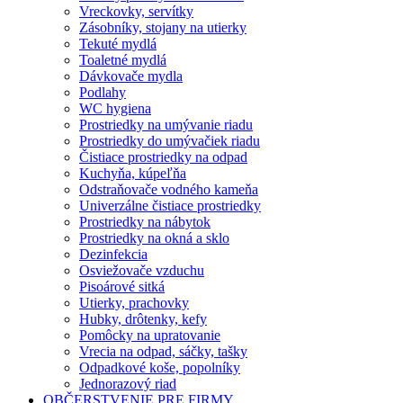
Vreckovky, servítky
Zásobníky, stojany na utierky
Tekuté mydlá
Toaletné mydlá
Dávkovače mydla
Podlahy
WC hygiena
Prostriedky na umývanie riadu
Prostriedky do umývačiek riadu
Čistiace prostriedky na odpad
Kuchyňa, kúpeľňa
Odstraňovače vodného kameňa
Univerzálne čistiace prostriedky
Prostriedky na nábytok
Prostriedky na okná a sklo
Dezinfekcia
Osviežovače vzduchu
Pisoárové sitká
Utierky, prachovky
Hubky, drôtenky, kefy
Pomôcky na upratovanie
Vrecia na odpad, sáčky, tašky
Odpadkové koše, popolníky
Jednorazový riad
OBČERSTVENIE PRE FIRMY