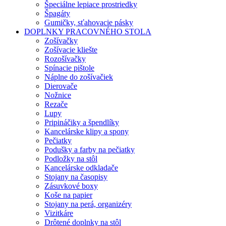
Špeciálne lepiace prostriedky
Špagáty
Gumičky, sťahovacie pásky
DOPLNKY PRACOVNÉHO STOLA
Zošívačky
Zošívacie kliešte
Rozošívačky
Spínacie pištole
Náplne do zošívačiek
Dierovače
Nožnice
Rezače
Lupy
Pripináčiky a špendlíky
Kancelárske klipy a spony
Pečiatky
Podušky a farby na pečiatky
Podložky na stôl
Kancelárske odkladače
Stojany na časopisy
Zásuvkové boxy
Koše na papier
Stojany na perá, organizéry
Vizitkáre
Drôtené doplnky na stôl