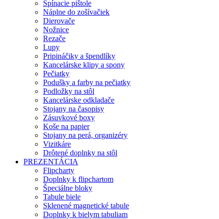
Spínacie pištole
Náplne do zošívačiek
Dierovače
Nožnice
Rezače
Lupy
Pripináčiky a špendlíky
Kancelárske klipy a spony
Pečiatky
Podušky a farby na pečiatky
Podložky na stôl
Kancelárske odkladače
Stojany na časopisy
Zásuvkové boxy
Koše na papier
Stojany na perá, organizéry
Vizitkáre
Drôtené doplnky na stôl
PREZENTÁCIA
Flipcharty
Doplnky k flipchartom
Špeciálne bloky
Tabule biele
Sklenené magnetické tabule
Doplnky k bielym tabuliam