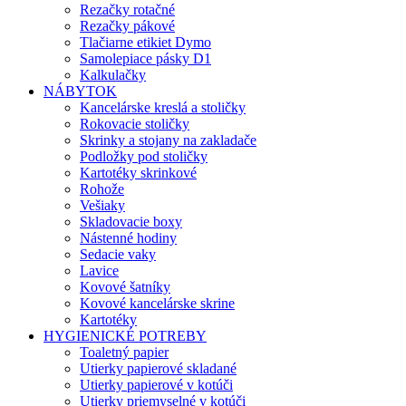
Rezačky rotačné
Rezačky pákové
Tlačiarne etikiet Dymo
Samolepiace pásky D1
Kalkulačky
NÁBYTOK
Kancelárske kreslá a stoličky
Rokovacie stoličky
Skrinky a stojany na zakladače
Podložky pod stoličky
Kartotéky skrinkové
Rohože
Vešiaky
Skladovacie boxy
Nástenné hodiny
Sedacie vaky
Lavice
Kovové šatníky
Kovové kancelárske skrine
Kartotéky
HYGIENICKÉ POTREBY
Toaletný papier
Utierky papierové skladané
Utierky papierové v kotúči
Utierky priemyselné v kotúči