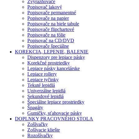
Zvýrazňovače
Popisovač lakový
Popisovače permanentné
Popisovače na papier
Popisovače na biele tabule
Popisovače flipchartové
Popisovače na fólie
Popisovač na CD/DVD
Popisovače špeciálne
KOREKCIA, LEPENIE, BALENIE
Dispenzory pre lepiace pásky
Korekčné prostriedky
Lepiace pásky kancelárske
Lepiace rollery
Lepiace tyčinky
Tekuté lepidlá
Univerzálne lepidlá
Sekundové lepidlá
Špeciálne lepiace prostriedky
Špagáty
Gumičky, sťahovacie pásky
DOPLNKY PRACOVNÉHO STOLA
Zošívačky
Zošívacie kliešte
Rozošívačky