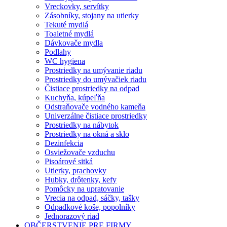
Vreckovky, servítky
Zásobníky, stojany na utierky
Tekuté mydlá
Toaletné mydlá
Dávkovače mydla
Podlahy
WC hygiena
Prostriedky na umývanie riadu
Prostriedky do umývačiek riadu
Čistiace prostriedky na odpad
Kuchyňa, kúpeľňa
Odstraňovače vodného kameňa
Univerzálne čistiace prostriedky
Prostriedky na nábytok
Prostriedky na okná a sklo
Dezinfekcia
Osviežovače vzduchu
Pisoárové sitká
Utierky, prachovky
Hubky, drôtenky, kefy
Pomôcky na upratovanie
Vrecia na odpad, sáčky, tašky
Odpadkové koše, popolníky
Jednorazový riad
OBČERSTVENIE PRE FIRMY