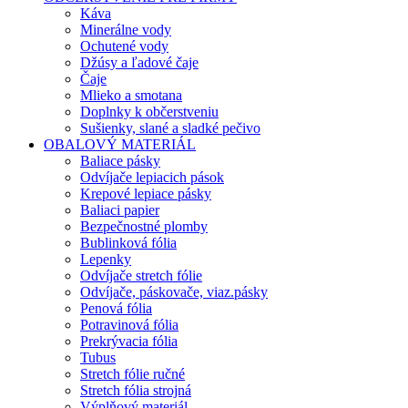
Káva
Minerálne vody
Ochutené vody
Džúsy a ľadové čaje
Čaje
Mlieko a smotana
Doplnky k občerstveniu
Sušienky, slané a sladké pečivo
OBALOVÝ MATERIÁL
Baliace pásky
Odvíjače lepiacich pások
Krepové lepiace pásky
Baliaci papier
Bezpečnostné plomby
Bublinková fólia
Lepenky
Odvíjače stretch fólie
Odvíjače, páskovače, viaz.pásky
Penová fólia
Potravinová fólia
Prekrývacia fólia
Tubus
Stretch fólie ručné
Stretch fólia strojná
Výplňový materiál