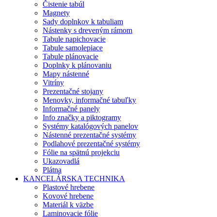
Čistenie tabúl
Magnety
Sady doplnkov k tabuliam
Nástenky s dreveným rámom
Tabule napichovacie
Tabule samolepiace
Tabule plánovacie
Doplnky k plánovaniu
Mapy nástenné
Vitríny
Prezentačné stojany
Menovky, informačné tabuľky
Informačné panely
Info značky a piktogramy
Systémy katalógových panelov
Nástenné prezentačné systémy
Podlahové prezentačné systémy
Fólie na spätnú projekciu
Ukazovadlá
Plátna
KANCELÁRSKA TECHNIKA
Plastové hrebene
Kovové hrebene
Materiál k väzbe
Laminovacie fólie