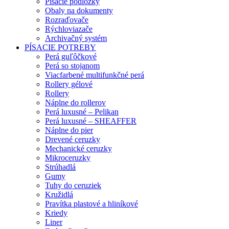
Písacie podložky
Obaly na dokumenty
Rozraďovače
Rýchloviazače
Archivačný systém
PÍSACIE POTREBY
Perá guľôčkové
Perá so stojanom
Viacfarbené multifunkčné perá
Rollery gélové
Rollery
Náplne do rollerov
Perá luxusné – Pelikan
Perá luxusné – SHEAFFER
Náplne do pier
Drevené ceruzky
Mechanické ceruzky
Mikroceruzky
Strúhadlá
Gumy
Tuhy do ceruziek
Kružidlá
Pravítka plastové a hliníkové
Kriedy
Liner