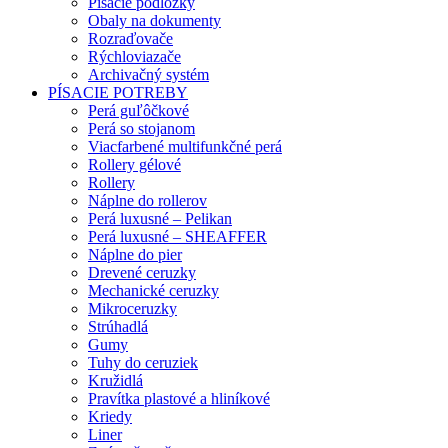
Písacie podložky
Obaly na dokumenty
Rozraďovače
Rýchloviazače
Archivačný systém
PÍSACIE POTREBY
Perá guľôčkové
Perá so stojanom
Viacfarbené multifunkčné perá
Rollery gélové
Rollery
Náplne do rollerov
Perá luxusné – Pelikan
Perá luxusné – SHEAFFER
Náplne do pier
Drevené ceruzky
Mechanické ceruzky
Mikroceruzky
Strúhadlá
Gumy
Tuhy do ceruziek
Kružidlá
Pravítka plastové a hliníkové
Kriedy
Liner