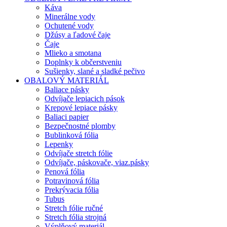
Káva
Minerálne vody
Ochutené vody
Džúsy a ľadové čaje
Čaje
Mlieko a smotana
Doplnky k občerstveniu
Sušienky, slané a sladké pečivo
OBALOVÝ MATERIÁL
Baliace pásky
Odvíjače lepiacich pások
Krepové lepiace pásky
Baliaci papier
Bezpečnostné plomby
Bublinková fólia
Lepenky
Odvíjače stretch fólie
Odvíjače, páskovače, viaz.pásky
Penová fólia
Potravinová fólia
Prekrývacia fólia
Tubus
Stretch fólie ručné
Stretch fólia strojná
Výplňový materiál