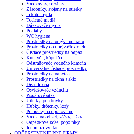
Vreckovky, servítky
Zásobníky, stojany na utierky
Tekuté mydlá
Toaletné mydlá
Dávkovače mydla
Podlahy
WC hygiena
Prostriedky na umývanie riadu
Prostriedky do umývačiek riadu
Čistiace prostriedky na odpad
Kuchyňa, kúpeľňa
Odstraňovače vodného kameňa
Univerzálne čistiace prostriedky
Prostriedky na nábytok
Prostriedky na okná a sklo
Dezinfekcia
Osviežovače vzduchu
Pisoárové sitká
Utierky, prachovky
Hubky, drôtenky, kefy
Pomôcky na upratovanie
Vrecia na odpad, sáčky, tašky
Odpadkové koše, popolníky
Jednorazový riad
OBČERSTVENIE PRE FIRMY