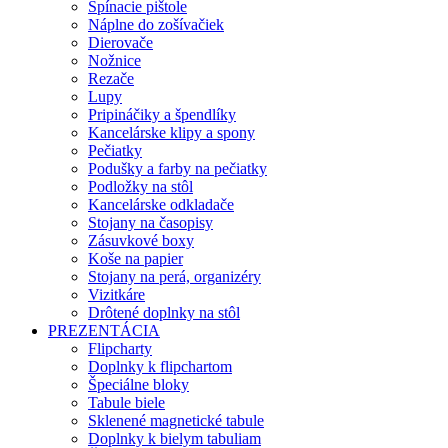
Spínacie pištole
Náplne do zošívačiek
Dierovače
Nožnice
Rezače
Lupy
Pripináčiky a špendlíky
Kancelárske klipy a spony
Pečiatky
Podušky a farby na pečiatky
Podložky na stôl
Kancelárske odkladače
Stojany na časopisy
Zásuvkové boxy
Koše na papier
Stojany na perá, organizéry
Vizitkáre
Drôtené doplnky na stôl
PREZENTÁCIA
Flipcharty
Doplnky k flipchartom
Špeciálne bloky
Tabule biele
Sklenené magnetické tabule
Doplnky k bielym tabuliam