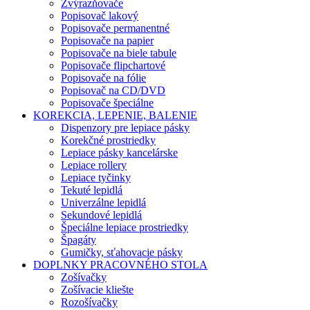
Zvýrazňovače
Popisovač lakový
Popisovače permanentné
Popisovače na papier
Popisovače na biele tabule
Popisovače flipchartové
Popisovače na fólie
Popisovač na CD/DVD
Popisovače špeciálne
KOREKCIA, LEPENIE, BALENIE
Dispenzory pre lepiace pásky
Korekčné prostriedky
Lepiace pásky kancelárske
Lepiace rollery
Lepiace tyčinky
Tekuté lepidlá
Univerzálne lepidlá
Sekundové lepidlá
Špeciálne lepiace prostriedky
Špagáty
Gumičky, sťahovacie pásky
DOPLNKY PRACOVNÉHO STOLA
Zošívačky
Zošívacie kliešte
Rozošívačky