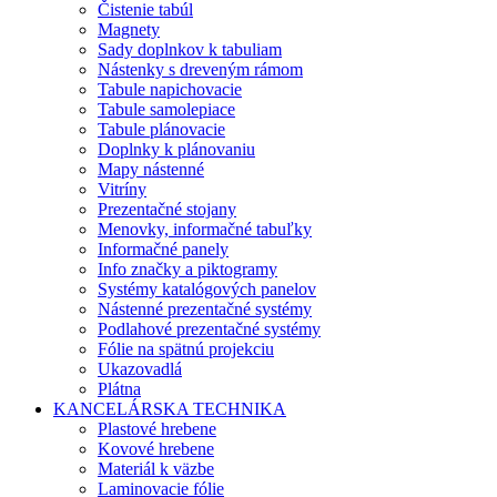
Čistenie tabúl
Magnety
Sady doplnkov k tabuliam
Nástenky s dreveným rámom
Tabule napichovacie
Tabule samolepiace
Tabule plánovacie
Doplnky k plánovaniu
Mapy nástenné
Vitríny
Prezentačné stojany
Menovky, informačné tabuľky
Informačné panely
Info značky a piktogramy
Systémy katalógových panelov
Nástenné prezentačné systémy
Podlahové prezentačné systémy
Fólie na spätnú projekciu
Ukazovadlá
Plátna
KANCELÁRSKA TECHNIKA
Plastové hrebene
Kovové hrebene
Materiál k väzbe
Laminovacie fólie