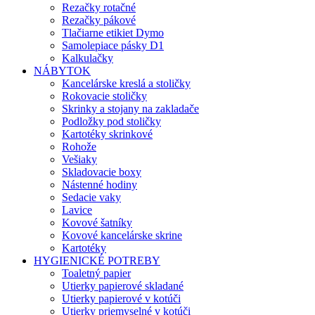
Rezačky rotačné
Rezačky pákové
Tlačiarne etikiet Dymo
Samolepiace pásky D1
Kalkulačky
NÁBYTOK
Kancelárske kreslá a stoličky
Rokovacie stoličky
Skrinky a stojany na zakladače
Podložky pod stoličky
Kartotéky skrinkové
Rohože
Vešiaky
Skladovacie boxy
Nástenné hodiny
Sedacie vaky
Lavice
Kovové šatníky
Kovové kancelárske skrine
Kartotéky
HYGIENICKÉ POTREBY
Toaletný papier
Utierky papierové skladané
Utierky papierové v kotúči
Utierky priemyselné v kotúči