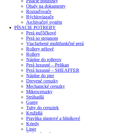
Písacie podložky
Obaly na dokumenty
Rozraďovače
Rýchloviazače
Archivačný systém
PÍSACIE POTREBY
Perá guľôčkové
Perá so stojanom
Viacfarbené multifunkčné perá
Rollery gélové
Rollery
Náplne do rollerov
Perá luxusné – Pelikan
Perá luxusné – SHEAFFER
Náplne do pier
Drevené ceruzky
Mechanické ceruzky
Mikroceruzky
Strúhadlá
Gumy
Tuhy do ceruziek
Kružidlá
Pravítka plastové a hliníkové
Kriedy
Liner