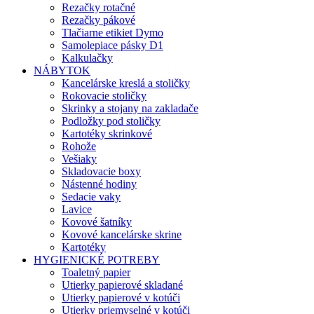
Rezačky rotačné
Rezačky pákové
Tlačiarne etikiet Dymo
Samolepiace pásky D1
Kalkulačky
NÁBYTOK
Kancelárske kreslá a stoličky
Rokovacie stoličky
Skrinky a stojany na zakladače
Podložky pod stoličky
Kartotéky skrinkové
Rohože
Vešiaky
Skladovacie boxy
Nástenné hodiny
Sedacie vaky
Lavice
Kovové šatníky
Kovové kancelárske skrine
Kartotéky
HYGIENICKÉ POTREBY
Toaletný papier
Utierky papierové skladané
Utierky papierové v kotúči
Utierky priemyselné v kotúči