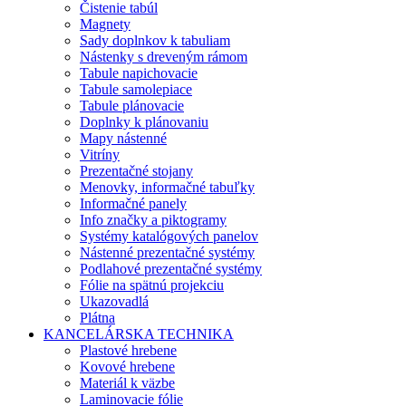
Čistenie tabúl
Magnety
Sady doplnkov k tabuliam
Nástenky s dreveným rámom
Tabule napichovacie
Tabule samolepiace
Tabule plánovacie
Doplnky k plánovaniu
Mapy nástenné
Vitríny
Prezentačné stojany
Menovky, informačné tabuľky
Informačné panely
Info značky a piktogramy
Systémy katalógových panelov
Nástenné prezentačné systémy
Podlahové prezentačné systémy
Fólie na spätnú projekciu
Ukazovadlá
Plátna
KANCELÁRSKA TECHNIKA
Plastové hrebene
Kovové hrebene
Materiál k väzbe
Laminovacie fólie