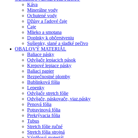
Káva
Minerálne vody
Ochutené vody
Džúsy a ľadové čaje
Čaje
Mlieko a smotana
Doplnky k občerstveniu
Sušienky, slané a sladké pečivo
OBALOVÝ MATERIÁL
Baliace pásky
Odvíjače lepiacich pások
Krepové lepiace pásky
Baliaci papier
Bezpečnostné plomby
Bublinková fólia
Lepenky
Odvíjače stretch fólie
Odvíjače, páskovače, viaz.pásky
Penová fólia
Potravinová fólia
Prekrývacia fólia
Tubus
Stretch fólie ručné
Stretch fólia strojná
Výplňový materiál