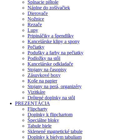
Spínacie pištole
Náplne do zošívačiek
Dierovače
Nožnice
Rezače
Lupy
Pripináčiky a špendlíky
Kancelárske klipy a spony
Pečiatky
Podušky a farby na pečiatky
Podložky na stôl
Kancelárske odkladače
Stojany na časopisy
Zásuvkové boxy
Koše na papier
Stojany na perá, organizéry
Vizitkáre
Drôtené doplnky na stôl
PREZENTÁCIA
Flipcharty
Doplnky k flipchartom
Špeciálne bloky
Tabule biele
Sklenené magnetické tabule
Doplnky k bielym tabuliam