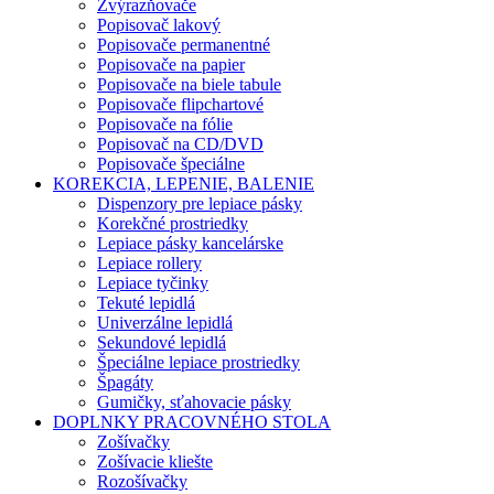
Zvýrazňovače
Popisovač lakový
Popisovače permanentné
Popisovače na papier
Popisovače na biele tabule
Popisovače flipchartové
Popisovače na fólie
Popisovač na CD/DVD
Popisovače špeciálne
KOREKCIA, LEPENIE, BALENIE
Dispenzory pre lepiace pásky
Korekčné prostriedky
Lepiace pásky kancelárske
Lepiace rollery
Lepiace tyčinky
Tekuté lepidlá
Univerzálne lepidlá
Sekundové lepidlá
Špeciálne lepiace prostriedky
Špagáty
Gumičky, sťahovacie pásky
DOPLNKY PRACOVNÉHO STOLA
Zošívačky
Zošívacie kliešte
Rozošívačky