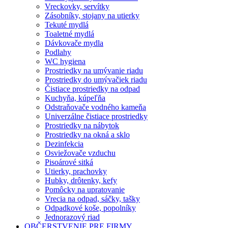
Vreckovky, servítky
Zásobníky, stojany na utierky
Tekuté mydlá
Toaletné mydlá
Dávkovače mydla
Podlahy
WC hygiena
Prostriedky na umývanie riadu
Prostriedky do umývačiek riadu
Čistiace prostriedky na odpad
Kuchyňa, kúpeľňa
Odstraňovače vodného kameňa
Univerzálne čistiace prostriedky
Prostriedky na nábytok
Prostriedky na okná a sklo
Dezinfekcia
Osviežovače vzduchu
Pisoárové sitká
Utierky, prachovky
Hubky, drôtenky, kefy
Pomôcky na upratovanie
Vrecia na odpad, sáčky, tašky
Odpadkové koše, popolníky
Jednorazový riad
OBČERSTVENIE PRE FIRMY