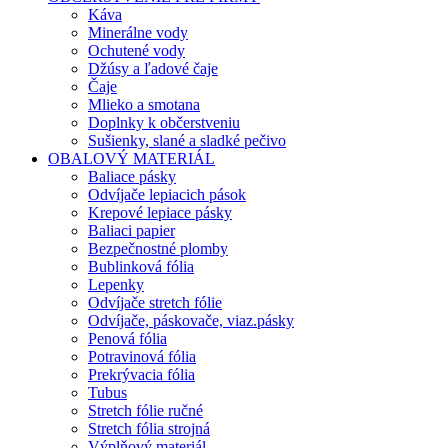
Káva
Minerálne vody
Ochutené vody
Džúsy a ľadové čaje
Čaje
Mlieko a smotana
Doplnky k občerstveniu
Sušienky, slané a sladké pečivo
OBALOVÝ MATERIÁL
Baliace pásky
Odvíjače lepiacich pások
Krepové lepiace pásky
Baliaci papier
Bezpečnostné plomby
Bublinková fólia
Lepenky
Odvíjače stretch fólie
Odvíjače, páskovače, viaz.pásky
Penová fólia
Potravinová fólia
Prekrývacia fólia
Tubus
Stretch fólie ručné
Stretch fólia strojná
Výplňový materiál