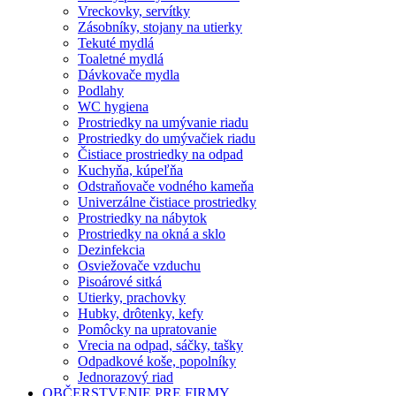
Vreckovky, servítky
Zásobníky, stojany na utierky
Tekuté mydlá
Toaletné mydlá
Dávkovače mydla
Podlahy
WC hygiena
Prostriedky na umývanie riadu
Prostriedky do umývačiek riadu
Čistiace prostriedky na odpad
Kuchyňa, kúpeľňa
Odstraňovače vodného kameňa
Univerzálne čistiace prostriedky
Prostriedky na nábytok
Prostriedky na okná a sklo
Dezinfekcia
Osviežovače vzduchu
Pisoárové sitká
Utierky, prachovky
Hubky, drôtenky, kefy
Pomôcky na upratovanie
Vrecia na odpad, sáčky, tašky
Odpadkové koše, popolníky
Jednorazový riad
OBČERSTVENIE PRE FIRMY