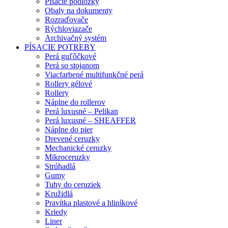
Písacie podložky
Obaly na dokumenty
Rozraďovače
Rýchloviazače
Archivačný systém
PÍSACIE POTREBY
Perá guľôčkové
Perá so stojanom
Viacfarbené multifunkčné perá
Rollery gélové
Rollery
Náplne do rollerov
Perá luxusné – Pelikan
Perá luxusné – SHEAFFER
Náplne do pier
Drevené ceruzky
Mechanické ceruzky
Mikroceruzky
Strúhadlá
Gumy
Tuhy do ceruziek
Kružidlá
Pravítka plastové a hliníkové
Kriedy
Liner