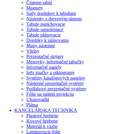
Čistenie tabúl
Magnety
Sady doplnkov k tabuliam
Nástenky s dreveným rámom
Tabule napichovacie
Tabule samolepiace
Tabule plánovacie
Doplnky k plánovaniu
Mapy nástenné
Vitríny
Prezentačné stojany
Menovky, informačné tabuľky
Informačné panely
Info značky a piktogramy
Systémy katalógových panelov
Nástenné prezentačné systémy
Podlahové prezentačné systémy
Fólie na spätnú projekciu
Ukazovadlá
Plátna
KANCELÁRSKA TECHNIKA
Plastové hrebene
Kovové hrebene
Materiál k väzbe
Laminovacie fólie