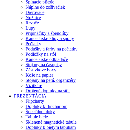
Spínacie pištole
Náplne do zošívačiek
Dierovače
Nožnice
Rezače
Lupy
Pripináčiky a špendlíky
Kancelárske klipy a spony
Pečiatky
Podušky a farby na pečiatky
Podložky na stôl
Kancelárske odkladače
Stojany na časopisy
Zásuvkové boxy
Koše na papier
Stojany na perá, organizéry
Vizitkáre
Drôtené doplnky na stôl
PREZENTÁCIA
Flipcharty
Doplnky k flipchartom
Špeciálne bloky
Tabule biele
Sklenené magnetické tabule
Doplnky k bielym tabuliam