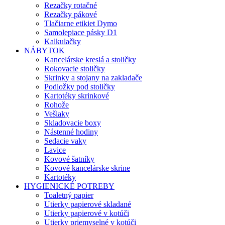
Rezačky rotačné
Rezačky pákové
Tlačiarne etikiet Dymo
Samolepiace pásky D1
Kalkulačky
NÁBYTOK
Kancelárske kreslá a stoličky
Rokovacie stoličky
Skrinky a stojany na zakladače
Podložky pod stoličky
Kartotéky skrinkové
Rohože
Vešiaky
Skladovacie boxy
Nástenné hodiny
Sedacie vaky
Lavice
Kovové šatníky
Kovové kancelárske skrine
Kartotéky
HYGIENICKÉ POTREBY
Toaletný papier
Utierky papierové skladané
Utierky papierové v kotúči
Utierky priemyselné v kotúči