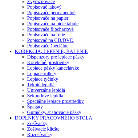
Zvýrazňovače
Popisovač lakový
Popisovače permanentné
Popisovače na papier
Popisovače na biele tabule
Popisovače flipchartové
Popisovače na fólie
Popisovač na CD/DVD
Popisovače špeciálne
KOREKCIA, LEPENIE, BALENIE
Dispenzory pre lepiace pásky
Korekčné prostriedky
Lepiace pásky kancelárske
Lepiace rollery
Lepiace tyčinky
Tekuté lepidlá
Univerzálne lepidlá
Sekundové lepidlá
Špeciálne lepiace prostriedky
Špagáty
Gumičky, sťahovacie pásky
DOPLNKY PRACOVNÉHO STOLA
Zošívačky
Zošívacie kliešte
Rozošívačky