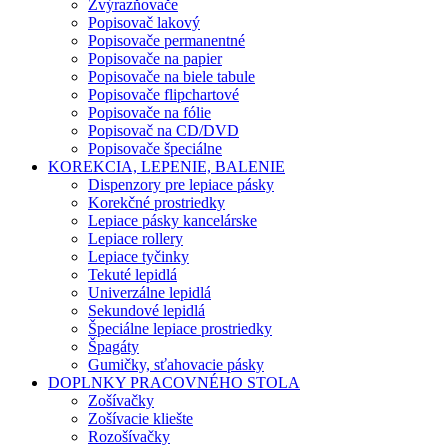
Zvýrazňovače
Popisovač lakový
Popisovače permanentné
Popisovače na papier
Popisovače na biele tabule
Popisovače flipchartové
Popisovače na fólie
Popisovač na CD/DVD
Popisovače špeciálne
KOREKCIA, LEPENIE, BALENIE
Dispenzory pre lepiace pásky
Korekčné prostriedky
Lepiace pásky kancelárske
Lepiace rollery
Lepiace tyčinky
Tekuté lepidlá
Univerzálne lepidlá
Sekundové lepidlá
Špeciálne lepiace prostriedky
Špagáty
Gumičky, sťahovacie pásky
DOPLNKY PRACOVNÉHO STOLA
Zošívačky
Zošívacie kliešte
Rozošívačky