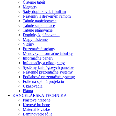
Čistenie tabúl
Magnety
Sady doplnkov k tabuliam
Nástenky s dreveným rámom
Tabule napichovacie
Tabule samolepiace
Tabule plánovacie
Doplnky k plánovaniu
Mapy nástenné
Vitríny
Prezentačné stojany
Menovky, informačné tabuľky
Informačné panely
Info značky a piktogramy
Systémy katalógových panelov
Nástenné prezentačné systémy
Podlahové prezentačné systémy
Fólie na spätnú projekciu
Ukazovadlá
Plátna
KANCELÁRSKA TECHNIKA
Plastové hrebene
Kovové hrebene
Materiál k väzbe
Laminovacie fólie