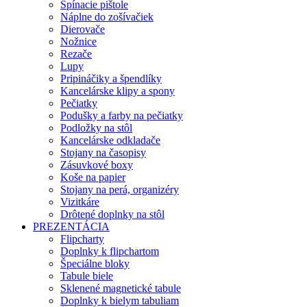
Spínacie pištole
Náplne do zošívačiek
Dierovače
Nožnice
Rezače
Lupy
Pripináčiky a špendlíky
Kancelárske klipy a spony
Pečiatky
Podušky a farby na pečiatky
Podložky na stôl
Kancelárske odkladače
Stojany na časopisy
Zásuvkové boxy
Koše na papier
Stojany na perá, organizéry
Vizitkáre
Drôtené doplnky na stôl
PREZENTÁCIA
Flipcharty
Doplnky k flipchartom
Špeciálne bloky
Tabule biele
Sklenené magnetické tabule
Doplnky k bielym tabuliam