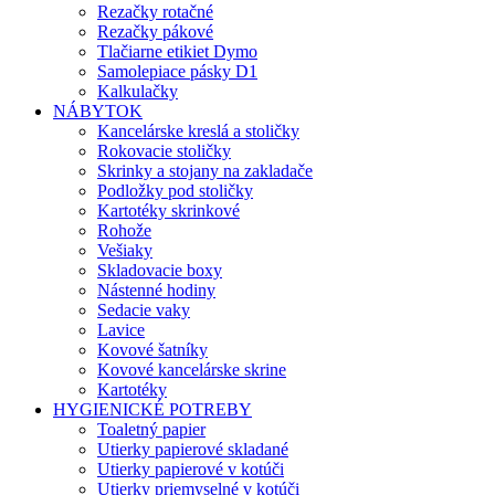
Rezačky rotačné
Rezačky pákové
Tlačiarne etikiet Dymo
Samolepiace pásky D1
Kalkulačky
NÁBYTOK
Kancelárske kreslá a stoličky
Rokovacie stoličky
Skrinky a stojany na zakladače
Podložky pod stoličky
Kartotéky skrinkové
Rohože
Vešiaky
Skladovacie boxy
Nástenné hodiny
Sedacie vaky
Lavice
Kovové šatníky
Kovové kancelárske skrine
Kartotéky
HYGIENICKÉ POTREBY
Toaletný papier
Utierky papierové skladané
Utierky papierové v kotúči
Utierky priemyselné v kotúči