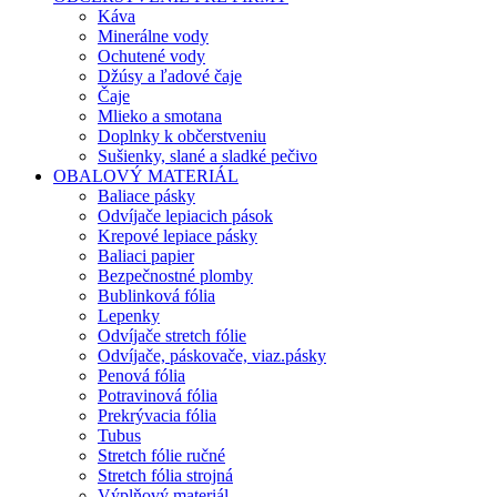
Káva
Minerálne vody
Ochutené vody
Džúsy a ľadové čaje
Čaje
Mlieko a smotana
Doplnky k občerstveniu
Sušienky, slané a sladké pečivo
OBALOVÝ MATERIÁL
Baliace pásky
Odvíjače lepiacich pások
Krepové lepiace pásky
Baliaci papier
Bezpečnostné plomby
Bublinková fólia
Lepenky
Odvíjače stretch fólie
Odvíjače, páskovače, viaz.pásky
Penová fólia
Potravinová fólia
Prekrývacia fólia
Tubus
Stretch fólie ručné
Stretch fólia strojná
Výplňový materiál