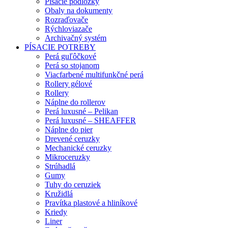
Písacie podložky
Obaly na dokumenty
Rozraďovače
Rýchloviazače
Archivačný systém
PÍSACIE POTREBY
Perá guľôčkové
Perá so stojanom
Viacfarbené multifunkčné perá
Rollery gélové
Rollery
Náplne do rollerov
Perá luxusné – Pelikan
Perá luxusné – SHEAFFER
Náplne do pier
Drevené ceruzky
Mechanické ceruzky
Mikroceruzky
Strúhadlá
Gumy
Tuhy do ceruziek
Kružidlá
Pravítka plastové a hliníkové
Kriedy
Liner