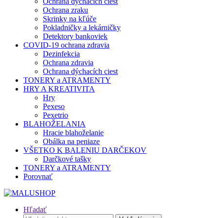
Ochrana dýchacích ciest
Ochrana zraku
Skrinky na kľúče
Pokladničky a lekárničky
Detektory bankoviek
COVID-19 ochrana zdravia
Dezinfekcia
Ochrana zdravia
Ochrana dýchacích ciest
TONERY a ATRAMENTY
HRY A KREATIVITA
Hry
Pexeso
Pexetrio
BLAHOŽELANIA
Hracie blahoželanie
Obálka na peniaze
VŠETKO K BALENIU DARČEKOV
Darčkové tašky
TONERY a ATRAMENTY
Porovnať
Hľadať
Hľadať: