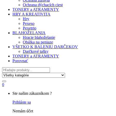
Ochrana zdravia
Ochrana dýchacích ciest
TONERY a ATRAMENTY
HRY A KREATIVITA
Hry
Pexeso
Pexetrio
BLAHOŽELANIA
Hracie blahoželanie
Obálka na peniaze
VŠETKO K BALENIU DARČEKOV
Darčkové tašky
TONERY a ATRAMENTY
Porovnať
Hľadať
0
My
Ste našim zákazníkom ?
Account
Prihláste sa
Nemám účet