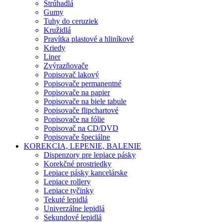
Strúhadlá
Gumy
Tuhy do ceruziek
Kružidlá
Pravítka plastové a hliníkové
Kriedy
Liner
Zvýrazňovače
Popisovač lakový
Popisovače permanentné
Popisovače na papier
Popisovače na biele tabule
Popisovače flipchartové
Popisovače na fólie
Popisovač na CD/DVD
Popisovače špeciálne
KOREKCIA, LEPENIE, BALENIE
Dispenzory pre lepiace pásky
Korekčné prostriedky
Lepiace pásky kancelárske
Lepiace rollery
Lepiace tyčinky
Tekuté lepidlá
Univerzálne lepidlá
Sekundové lepidlá