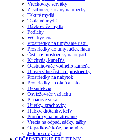
Vreckovky, servítky
Zásobníky, stojany na utierky
Tekuté mydlá
Toaletné mydlá
Dávkovače mydla
Podlahy
WC hygiena
Prostriedky na umývanie riadu
Prostriedky do umývačiek riadu
Čistiace prostriedky na odpad
Kuchyňa, kúpeľňa
Odstraňovače vodného kameňa
Univerzálne čistiace prostriedky
Prostriedky na nábytok
Prostriedky na okná a sklo
Dezinfekcia
Osviežovače vzduchu
Pisoárové sitká
Utierky, prachovky
Hubky, drôtenky, kefy
Pomôcky na upratovanie
Vrecia na odpad, sáčky, tašky
Odpadkové koše, popolníky
Jednorazový riad
OBČERSTVENIE PRE FIRMY