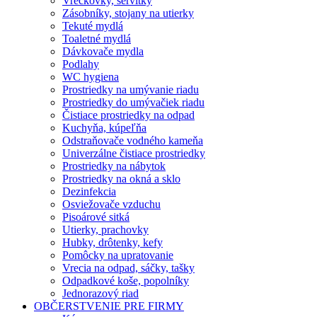
Vreckovky, servítky
Zásobníky, stojany na utierky
Tekuté mydlá
Toaletné mydlá
Dávkovače mydla
Podlahy
WC hygiena
Prostriedky na umývanie riadu
Prostriedky do umývačiek riadu
Čistiace prostriedky na odpad
Kuchyňa, kúpeľňa
Odstraňovače vodného kameňa
Univerzálne čistiace prostriedky
Prostriedky na nábytok
Prostriedky na okná a sklo
Dezinfekcia
Osviežovače vzduchu
Pisoárové sitká
Utierky, prachovky
Hubky, drôtenky, kefy
Pomôcky na upratovanie
Vrecia na odpad, sáčky, tašky
Odpadkové koše, popolníky
Jednorazový riad
OBČERSTVENIE PRE FIRMY