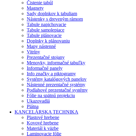
Čistenie tabúl
Magnety
Sady doplnkov k tabuliam
Nástenky s dreveným rámom
Tabule napichovacie
Tabule samolepiace
Tabule plánovacie
Doplnky k plánovaniu
Mapy nástenné
Vitríny
Prezentačné stojany
Menovky, informačné tabuľky
Informačné panely
Info značky a piktogramy
Systémy katalógových panelov
Nástenné prezentačné systémy
Podlahové prezentačné systémy
Fólie na spätnú projekciu
Ukazovadlá
Plátna
KANCELÁRSKA TECHNIKA
Plastové hrebene
Kovové hrebene
Materiál k väzbe
Laminovacie fólie