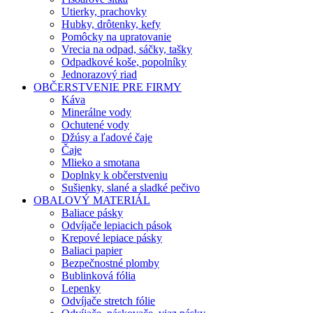
Utierky, prachovky
Hubky, drôtenky, kefy
Pomôcky na upratovanie
Vrecia na odpad, sáčky, tašky
Odpadkové koše, popolníky
Jednorazový riad
OBČERSTVENIE PRE FIRMY
Káva
Minerálne vody
Ochutené vody
Džúsy a ľadové čaje
Čaje
Mlieko a smotana
Doplnky k občerstveniu
Sušienky, slané a sladké pečivo
OBALOVÝ MATERIÁL
Baliace pásky
Odvíjače lepiacich pások
Krepové lepiace pásky
Baliaci papier
Bezpečnostné plomby
Bublinková fólia
Lepenky
Odvíjače stretch fólie