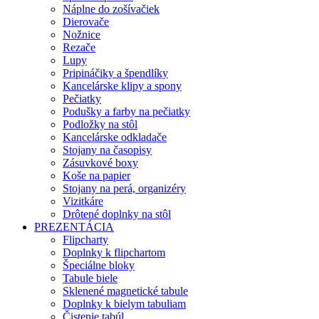
Náplne do zošívačiek
Dierovače
Nožnice
Rezače
Lupy
Pripináčiky a špendlíky
Kancelárske klipy a spony
Pečiatky
Podušky a farby na pečiatky
Podložky na stôl
Kancelárske odkladače
Stojany na časopisy
Zásuvkové boxy
Koše na papier
Stojany na perá, organizéry
Vizitkáre
Drôtené doplnky na stôl
PREZENTÁCIA
Flipcharty
Doplnky k flipchartom
Špeciálne bloky
Tabule biele
Sklenené magnetické tabule
Doplnky k bielym tabuliam
Čistenie tabúl