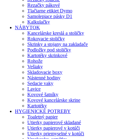
Rezačky pákové
Tlačiarne etikiet Dymo
Samolepiace pásky D1
Kalkulačky
NÁBYTOK
Kancelárske kreslá a stoličky
Rokovacie stoličky
Skrinky a stojany na zakladače
Podložky pod stoličky
Kartotéky skrinkové
Rohože
Vešiaky
Skladovacie boxy
Nástenné hodiny
Sedacie vaky
Lavice
Kovové šatníky
Kovové kancelárske skrine
Kartotéky
HYGIENICKÉ POTREBY
Toaletný papier
Utierky papierové skladané
Utierky papierové v kotúči
Utierky priemyselné v kotúči