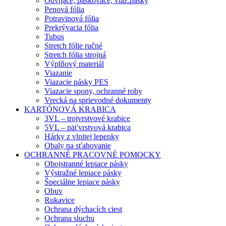
Odvíjače, páskovače, viaz.pásky
Penová fólia
Potravinová fólia
Prekrývacia fólia
Tubus
Stretch fólie ručné
Stretch fólia strojná
Výplňový materiál
Viazanie
Viazacie pásky PES
Viazacie spony, ochranné rohy
Vrecká na sprievodné dokumenty
KARTÓNOVÁ KRABICA
3VL – trojvrstvové krabice
5VL – päťvrstvová krabica
Hárky z vlnitej lepenky
Obaly na sťahovanie
OCHRANNÉ PRACOVNÉ POMOCKY
Obojstranné lepiace pásky
Výstražné lepiace pásky
Špeciálne lepiace pásky
Obuv
Rukavice
Ochrana dýchacích ciest
Ochrana sluchu