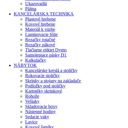
Ukazovadlá
Plátna
KANCELÁRSKA TECHNIKA
Plastové hrebene
Kovové hrebene
Materiál k väzbe
Laminovacie fólie
Rezačky rotačné
Rezačky pákové
Tlačiarne etikiet Dymo
Samolepiace pásky D1
Kalkulačky
NÁBYTOK
Kancelárske kreslá a stoličky
Rokovacie stoličky
Skrinky a stojany na zakladače
Podložky pod stoličky
Kartotéky skrinkové
Rohože
Vešiaky
Skladovacie boxy
Nástenné hodiny
Sedacie vaky
Lavice
Kovové šatníky