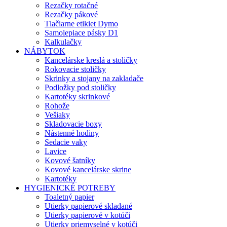
Rezačky rotačné
Rezačky pákové
Tlačiarne etikiet Dymo
Samolepiace pásky D1
Kalkulačky
NÁBYTOK
Kancelárske kreslá a stoličky
Rokovacie stoličky
Skrinky a stojany na zakladače
Podložky pod stoličky
Kartotéky skrinkové
Rohože
Vešiaky
Skladovacie boxy
Nástenné hodiny
Sedacie vaky
Lavice
Kovové šatníky
Kovové kancelárske skrine
Kartotéky
HYGIENICKÉ POTREBY
Toaletný papier
Utierky papierové skladané
Utierky papierové v kotúči
Utierky priemyselné v kotúči