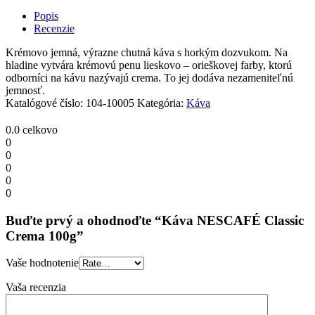
Crema
Popis
100g
Recenzie
quantity
Krémovo jemná, výrazne chutná káva s horkým dozvukom. Na
hladine vytvára krémovú penu lieskovo – orieškovej farby, ktorú
odborníci na kávu nazývajú crema. To jej dodáva nezameniteľnú
jemnosť.
Katalógové číslo:
104-10005
Kategória:
Káva
0.0
celkovo
0
0
0
0
0
Buďte prvý a ohodnoďte “Káva NESCAFÉ Classic
Crema 100g”
Vaše hodnotenie
Vaša recenzia