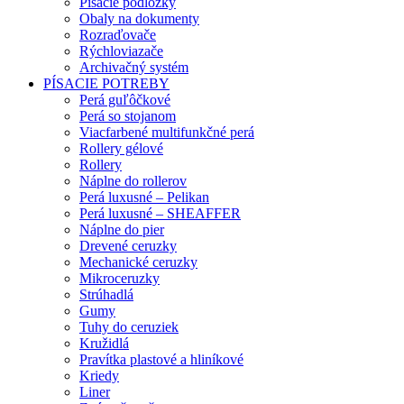
Písacie podložky
Obaly na dokumenty
Rozraďovače
Rýchloviazače
Archivačný systém
PÍSACIE POTREBY
Perá guľôčkové
Perá so stojanom
Viacfarbené multifunkčné perá
Rollery gélové
Rollery
Náplne do rollerov
Perá luxusné – Pelikan
Perá luxusné – SHEAFFER
Náplne do pier
Drevené ceruzky
Mechanické ceruzky
Mikroceruzky
Strúhadlá
Gumy
Tuhy do ceruziek
Kružidlá
Pravítka plastové a hliníkové
Kriedy
Liner