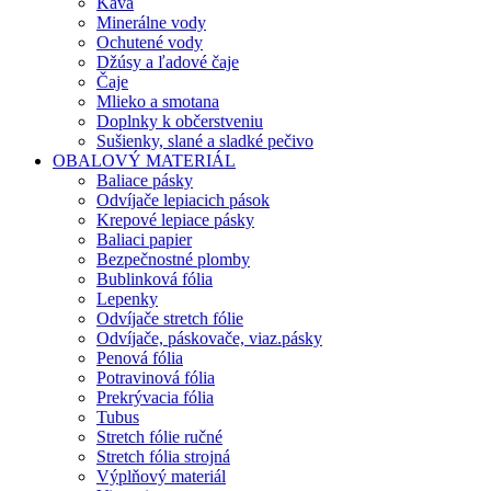
Káva
Minerálne vody
Ochutené vody
Džúsy a ľadové čaje
Čaje
Mlieko a smotana
Doplnky k občerstveniu
Sušienky, slané a sladké pečivo
OBALOVÝ MATERIÁL
Baliace pásky
Odvíjače lepiacich pások
Krepové lepiace pásky
Baliaci papier
Bezpečnostné plomby
Bublinková fólia
Lepenky
Odvíjače stretch fólie
Odvíjače, páskovače, viaz.pásky
Penová fólia
Potravinová fólia
Prekrývacia fólia
Tubus
Stretch fólie ručné
Stretch fólia strojná
Výplňový materiál