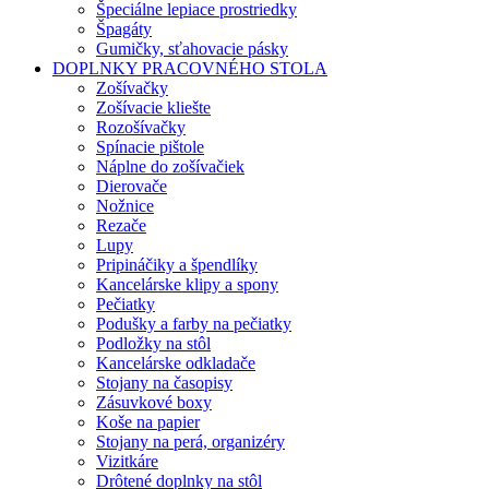
Špeciálne lepiace prostriedky
Špagáty
Gumičky, sťahovacie pásky
DOPLNKY PRACOVNÉHO STOLA
Zošívačky
Zošívacie kliešte
Rozošívačky
Spínacie pištole
Náplne do zošívačiek
Dierovače
Nožnice
Rezače
Lupy
Pripináčiky a špendlíky
Kancelárske klipy a spony
Pečiatky
Podušky a farby na pečiatky
Podložky na stôl
Kancelárske odkladače
Stojany na časopisy
Zásuvkové boxy
Koše na papier
Stojany na perá, organizéry
Vizitkáre
Drôtené doplnky na stôl