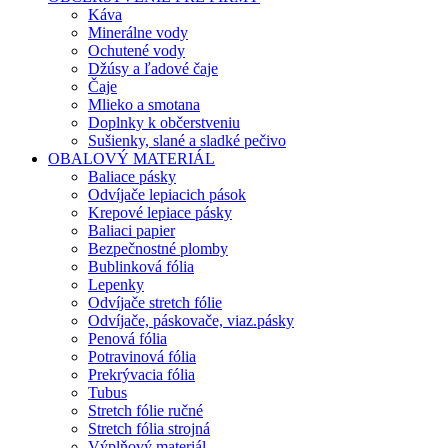
Káva
Minerálne vody
Ochutené vody
Džúsy a ľadové čaje
Čaje
Mlieko a smotana
Doplnky k občerstveniu
Sušienky, slané a sladké pečivo
OBALOVÝ MATERIÁL
Baliace pásky
Odvíjače lepiacich pások
Krepové lepiace pásky
Baliaci papier
Bezpečnostné plomby
Bublinková fólia
Lepenky
Odvíjače stretch fólie
Odvíjače, páskovače, viaz.pásky
Penová fólia
Potravinová fólia
Prekrývacia fólia
Tubus
Stretch fólie ručné
Stretch fólia strojná
Výplňový materiál