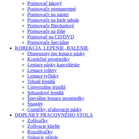
Popisovač lakový
Popisovače permanentné
Popisovače na papier
Popisovače na biele tabule
Popisovače flipchartové
Popisovače na fólie
Popisovač na CD/DVD
Popisovače špeciálne
KOREKCIA, LEPENIE, BALENIE
Dispenzory pre lepiace pásky
Korekčné prostriedky
Lepiace pásky kancelárske
Lepiace rollery
Lepiace tyčinky
Tekuté lepidlá
Univerzálne lepidlá
Sekundové lepidlá
Špeciálne lepiace prostriedky
Špagáty
Gumičky, sťahovacie pásky
DOPLNKY PRACOVNÉHO STOLA
Zošívačky
Zošívacie kliešte
Rozošívačky
Spínacie pištole