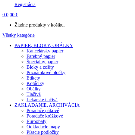
Registrácia
0
0,00
€
Žiadne produkty v košíku.
Všetky kategórie
PAPIER, BLOKY, OBÁLKY
Kancelársky papier
Farebný papier
Špeciálny papier
Bloky a zošity
Poznámkové bločky
Etikety
Kotúčiky
Obálky
Tlačivá
Lekárske tlačivá
ZAKLADANIE, ARCHIVÁCIA
Poradače pákové
Poradače krúžkové
Euroobaly
Odkladacie mapy
Písacie podložky