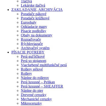
Tlačivá
Lekárske tlačivá
ZAKLADANIE, ARCHIVÁCIA
Poradače pákové
Poradače krúžkové
Euroobaly
Odkladacie mapy
Písacie podložky
Obaly na dokumenty
Rozraďovače
Rýchloviazače
Archivačný systém
PÍSACIE POTREBY
Perá guľôčkové
Perá so stojanom
Viacfarbené multifunkčné perá
Rollery gélové
Rollery
Náplne do rollerov
Perá luxusné – Pelikan
Perá luxusné – SHEAFFER
Náplne do pier
Drevené ceruzky
Mechanické ceruzky
Mikroceruzky