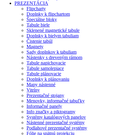
PREZENTÁCIA
Flipcharty
Doplnky k flipchartom
Špeciálne bloky
Tabule biele
Sklenené magnetické tabule
Doplnky k bielym tabuliam
Čistenie tabúl
Magnety
Sady doplnkov k tabuliam
Nástenky s dreveným rámom
Tabule napichovacie
Tabule samolepiace
Tabule plánovacie
Doplnky k plánovaniu
Mapy nástenné
Vitríny
Prezentačné stojany
Menovky, informačné tabuľky
Informačné panely
Info značky a piktogramy
Systémy katalógových panelov
Nástenné prezentačné systémy
Podlahové prezentačné systémy
Fólie na spätnú projekciu