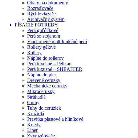
Obaly na dokumenty
Rozraďovače
Rýchloviazače
Archivačný systém
PÍSACIE POTREBY
Perá guľôčkové
Perá so stojanom
Viacfarbené multifunkčné perá
Rollery gélové
Rollery
Náplne do rollerov
Perá luxusné – Pelikan
Perá luxusné – SHEAFFER
Náplne do pier
Drevené ceruzky
Mechanické ceruzky
Mikroceruzky
Strúhadlá
Gumy
Tuhy do ceruziek
Kružidlá
Pravítka plastové a hliníkové
Kriedy
Liner
Zvýrazňovače