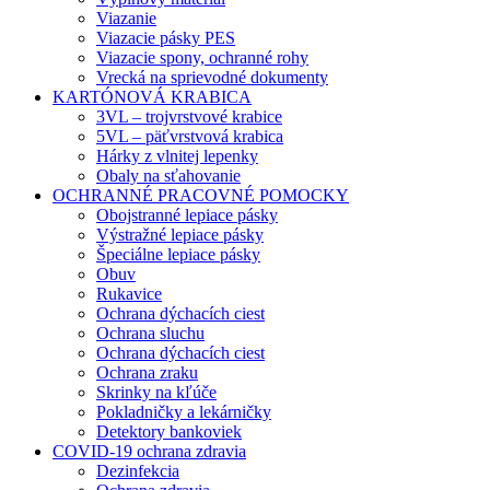
Viazanie
Viazacie pásky PES
Viazacie spony, ochranné rohy
Vrecká na sprievodné dokumenty
KARTÓNOVÁ KRABICA
3VL – trojvrstvové krabice
5VL – päťvrstvová krabica
Hárky z vlnitej lepenky
Obaly na sťahovanie
OCHRANNÉ PRACOVNÉ POMOCKY
Obojstranné lepiace pásky
Výstražné lepiace pásky
Špeciálne lepiace pásky
Obuv
Rukavice
Ochrana dýchacích ciest
Ochrana sluchu
Ochrana dýchacích ciest
Ochrana zraku
Skrinky na kľúče
Pokladničky a lekárničky
Detektory bankoviek
COVID-19 ochrana zdravia
Dezinfekcia