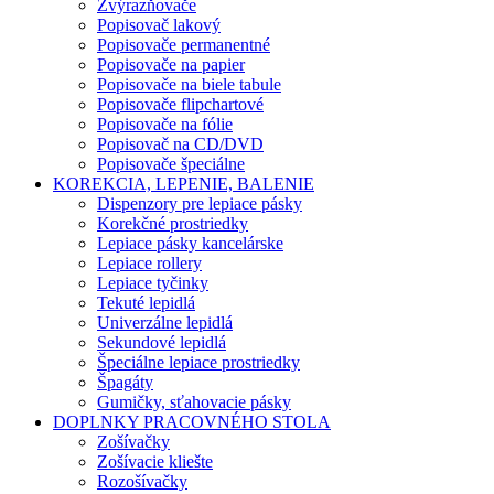
Zvýrazňovače
Popisovač lakový
Popisovače permanentné
Popisovače na papier
Popisovače na biele tabule
Popisovače flipchartové
Popisovače na fólie
Popisovač na CD/DVD
Popisovače špeciálne
KOREKCIA, LEPENIE, BALENIE
Dispenzory pre lepiace pásky
Korekčné prostriedky
Lepiace pásky kancelárske
Lepiace rollery
Lepiace tyčinky
Tekuté lepidlá
Univerzálne lepidlá
Sekundové lepidlá
Špeciálne lepiace prostriedky
Špagáty
Gumičky, sťahovacie pásky
DOPLNKY PRACOVNÉHO STOLA
Zošívačky
Zošívacie kliešte
Rozošívačky