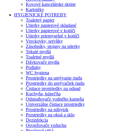
Kovové kancelárske skrine
Kartotéky
HYGIENICKÉ POTREBY
Toaletný papier
Utierky papierové skladané
Utierky papierové v kotúči
Utierky priemyselné v kotúči
Vreckovky, servítky
Zásobníky, stojany na utierky
Tekuté mydlá
Toaletné mydlá
Dávkovače mydla
Podlahy
WC hygiena
Prostriedky na umývanie riadu
Prostriedky do umývačiek riadu
Čistiace prostriedky na odpad
Kuchyňa, kúpeľňa
Odstraňovače vodného kameňa
Univerzálne čistiace prostriedky
Prostriedky na nábytok
Prostriedky na okná a sklo
Dezinfekcia
Osviežovače vzduchu
Pisoárové sitká