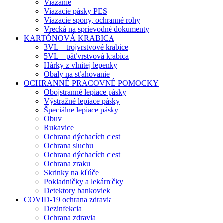
Viazanie
Viazacie pásky PES
Viazacie spony, ochranné rohy
Vrecká na sprievodné dokumenty
KARTÓNOVÁ KRABICA
3VL – trojvrstvové krabice
5VL – päťvrstvová krabica
Hárky z vlnitej lepenky
Obaly na sťahovanie
OCHRANNÉ PRACOVNÉ POMOCKY
Obojstranné lepiace pásky
Výstražné lepiace pásky
Špeciálne lepiace pásky
Obuv
Rukavice
Ochrana dýchacích ciest
Ochrana sluchu
Ochrana dýchacích ciest
Ochrana zraku
Skrinky na kľúče
Pokladničky a lekárničky
Detektory bankoviek
COVID-19 ochrana zdravia
Dezinfekcia
Ochrana zdravia