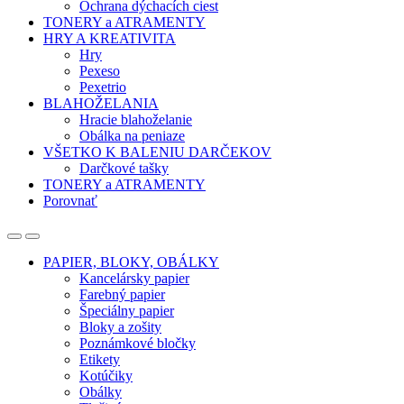
Ochrana dýchacích ciest
TONERY a ATRAMENTY
HRY A KREATIVITA
Hry
Pexeso
Pexetrio
BLAHOŽELANIA
Hracie blahoželanie
Obálka na peniaze
VŠETKO K BALENIU DARČEKOV
Darčkové tašky
TONERY a ATRAMENTY
Porovnať
Open
Close
PAPIER, BLOKY, OBÁLKY
Kancelársky papier
Farebný papier
Špeciálny papier
Bloky a zošity
Poznámkové bločky
Etikety
Kotúčiky
Obálky