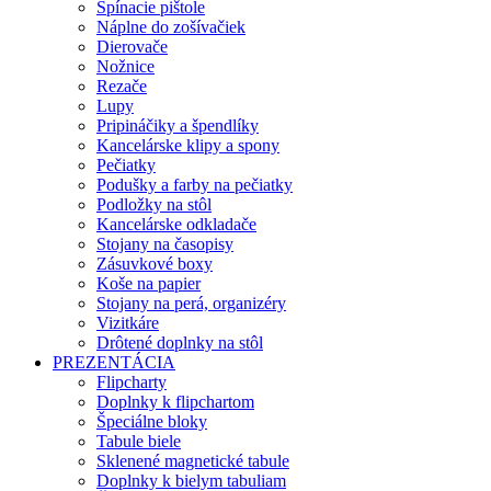
Spínacie pištole
Náplne do zošívačiek
Dierovače
Nožnice
Rezače
Lupy
Pripináčiky a špendlíky
Kancelárske klipy a spony
Pečiatky
Podušky a farby na pečiatky
Podložky na stôl
Kancelárske odkladače
Stojany na časopisy
Zásuvkové boxy
Koše na papier
Stojany na perá, organizéry
Vizitkáre
Drôtené doplnky na stôl
PREZENTÁCIA
Flipcharty
Doplnky k flipchartom
Špeciálne bloky
Tabule biele
Sklenené magnetické tabule
Doplnky k bielym tabuliam