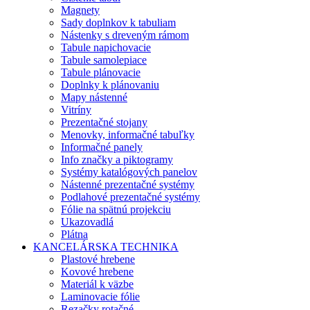
Magnety
Sady doplnkov k tabuliam
Nástenky s dreveným rámom
Tabule napichovacie
Tabule samolepiace
Tabule plánovacie
Doplnky k plánovaniu
Mapy nástenné
Vitríny
Prezentačné stojany
Menovky, informačné tabuľky
Informačné panely
Info značky a piktogramy
Systémy katalógových panelov
Nástenné prezentačné systémy
Podlahové prezentačné systémy
Fólie na spätnú projekciu
Ukazovadlá
Plátna
KANCELÁRSKA TECHNIKA
Plastové hrebene
Kovové hrebene
Materiál k väzbe
Laminovacie fólie
Rezačky rotačné