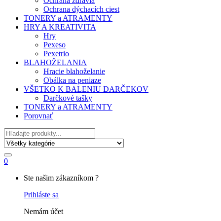
Ochrana zdravia
Ochrana dýchacích ciest
TONERY a ATRAMENTY
HRY A KREATIVITA
Hry
Pexeso
Pexetrio
BLAHOŽELANIA
Hracie blahoželanie
Obálka na peniaze
VŠETKO K BALENIU DARČEKOV
Darčkové tašky
TONERY a ATRAMENTY
Porovnať
Hľadať
0
My
Ste našim zákazníkom ?
Account
Prihláste sa
Nemám účet