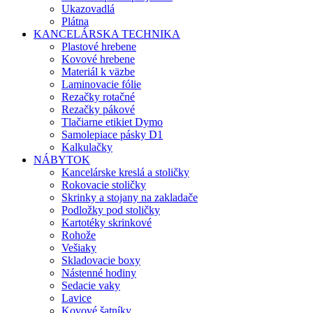
Ukazovadlá
Plátna
KANCELÁRSKA TECHNIKA
Plastové hrebene
Kovové hrebene
Materiál k väzbe
Laminovacie fólie
Rezačky rotačné
Rezačky pákové
Tlačiarne etikiet Dymo
Samolepiace pásky D1
Kalkulačky
NÁBYTOK
Kancelárske kreslá a stoličky
Rokovacie stoličky
Skrinky a stojany na zakladače
Podložky pod stoličky
Kartotéky skrinkové
Rohože
Vešiaky
Skladovacie boxy
Nástenné hodiny
Sedacie vaky
Lavice
Kovové šatníky