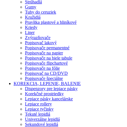
Strúhadlá
Gumy
Tuhy do ceruziek
Kružidlá
Pravítka plastové a hliníkové
Kriedy
Liner
Zvýrazňovače
Popisovač lakový
Popisovače permanentné
Popisovače na papier
Popisovače na biele tabule
Popisovače flipchartové
Popisovače na fólie
Popisovač na CD/DVD
Popisovače špeciálne
KOREKCIA, LEPENIE, BALENIE
Dispenzory pre lepiace pásky
Korekčné prostriedky
Lepiace pásky kancelárske
Lepiace rollery
Lepiace tyčinky
Tekuté lepidlá
Univerzálne lepidlá
Sekundové lepidlá