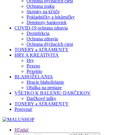
Ochrana dýchacích ciest
Ochrana zraku
Skrinky na kľúče
Pokladničky a lekárničky
Detektory bankoviek
COVID-19 ochrana zdravia
Dezinfekcia
Ochrana zdravia
Ochrana dýchacích ciest
TONERY a ATRAMENTY
HRY A KREATIVITA
Hry
Pexeso
Pexetrio
BLAHOŽELANIA
Hracie blahoželanie
Obálka na peniaze
VŠETKO K BALENIU DARČEKOV
Darčkové tašky
TONERY a ATRAMENTY
Porovnať
Hľadať
Hľadať: