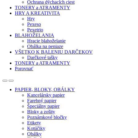
Ochrana dýchacích ciest
TONERY a ATRAMENTY
HRY A KREATIVITA
Hry
Pexeso
Pexetrio
BLAHOŽELANIA
Hracie blahoželanie
Obálka na peniaze
VŠETKO K BALENIU DARČEKOV
Darčkové tašky
TONERY a ATRAMENTY
Porovnať
Open
Close
PAPIER, BLOKY, OBÁLKY
Kancelársky papier
Farebný papier
Špeciálny papier
Bloky a zošity
Poznámkové bločky
Etikety
Kotúčiky
Obálky