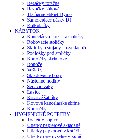
Rezačky rotačné
Rezačky pákové
Tlačiarne etikiet Dymo
Samolepiace pásky D1
Kalkulačky
NÁBYTOK
Kancelárske kreslá a stoličky
Rokovacie stoličky
Skrinky a stojany na zakladače
Podložky pod stoličky
Kartotéky skrinkové
Rohože
Vešiaky
Skladovacie boxy
Nástenné hodiny
Sedacie vaky
Lavice
Kovové šatníky
Kovové kancelárske skrine
Kartotéky
HYGIENICKÉ POTREBY
Toaletný papier
Utierky papierové skladané
Utierky papierové v kotúči
Utierky priemyselné v kotúči