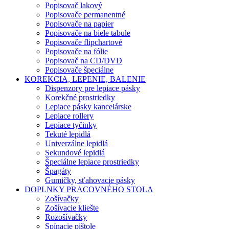
Popisovač lakový
Popisovače permanentné
Popisovače na papier
Popisovače na biele tabule
Popisovače flipchartové
Popisovače na fólie
Popisovač na CD/DVD
Popisovače špeciálne
KOREKCIA, LEPENIE, BALENIE
Dispenzory pre lepiace pásky
Korekčné prostriedky
Lepiace pásky kancelárske
Lepiace rollery
Lepiace tyčinky
Tekuté lepidlá
Univerzálne lepidlá
Sekundové lepidlá
Špeciálne lepiace prostriedky
Špagáty
Gumičky, sťahovacie pásky
DOPLNKY PRACOVNÉHO STOLA
Zošívačky
Zošívacie kliešte
Rozošívačky
Spínacie pištole