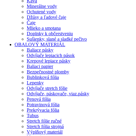
Káva
Minerálne vody
Ochutené vody
Džúsy a ľadové čaje
Čaje
Mlieko a smotana
Doplnky k občerstveniu
Sušienky, slané a sladké pečivo
OBALOVÝ MATERIÁL
Baliace pásky
Odvíjače lepiacich pások
Krepové lepiace pásky
Baliaci papier
Bezpečnostné plomby
Bublinková fólia
Lepenky
Odvíjače stretch fólie
Odvíjače, páskovače, viaz.pásky
Penová fólia
Potravinová fólia
Prekrývacia fólia
Tubus
Stretch fólie ručné
Stretch fólia strojná
Výplňový materiál