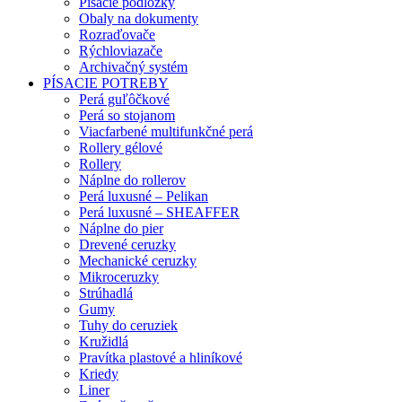
Písacie podložky
Obaly na dokumenty
Rozraďovače
Rýchloviazače
Archivačný systém
PÍSACIE POTREBY
Perá guľôčkové
Perá so stojanom
Viacfarbené multifunkčné perá
Rollery gélové
Rollery
Náplne do rollerov
Perá luxusné – Pelikan
Perá luxusné – SHEAFFER
Náplne do pier
Drevené ceruzky
Mechanické ceruzky
Mikroceruzky
Strúhadlá
Gumy
Tuhy do ceruziek
Kružidlá
Pravítka plastové a hliníkové
Kriedy
Liner