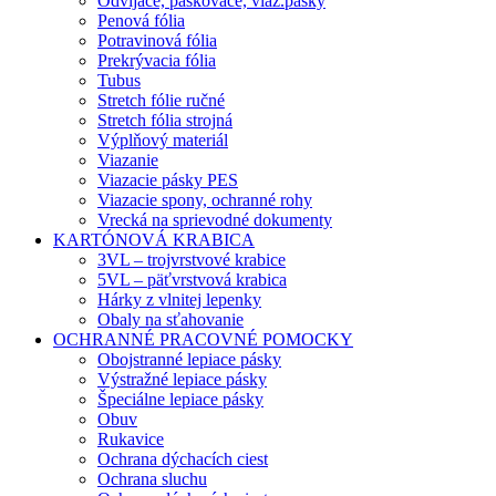
Odvíjače, páskovače, viaz.pásky
Penová fólia
Potravinová fólia
Prekrývacia fólia
Tubus
Stretch fólie ručné
Stretch fólia strojná
Výplňový materiál
Viazanie
Viazacie pásky PES
Viazacie spony, ochranné rohy
Vrecká na sprievodné dokumenty
KARTÓNOVÁ KRABICA
3VL – trojvrstvové krabice
5VL – päťvrstvová krabica
Hárky z vlnitej lepenky
Obaly na sťahovanie
OCHRANNÉ PRACOVNÉ POMOCKY
Obojstranné lepiace pásky
Výstražné lepiace pásky
Špeciálne lepiace pásky
Obuv
Rukavice
Ochrana dýchacích ciest
Ochrana sluchu