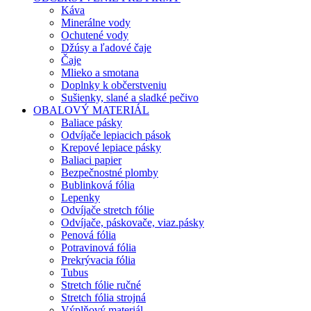
Káva
Minerálne vody
Ochutené vody
Džúsy a ľadové čaje
Čaje
Mlieko a smotana
Doplnky k občerstveniu
Sušienky, slané a sladké pečivo
OBALOVÝ MATERIÁL
Baliace pásky
Odvíjače lepiacich pások
Krepové lepiace pásky
Baliaci papier
Bezpečnostné plomby
Bublinková fólia
Lepenky
Odvíjače stretch fólie
Odvíjače, páskovače, viaz.pásky
Penová fólia
Potravinová fólia
Prekrývacia fólia
Tubus
Stretch fólie ručné
Stretch fólia strojná
Výplňový materiál