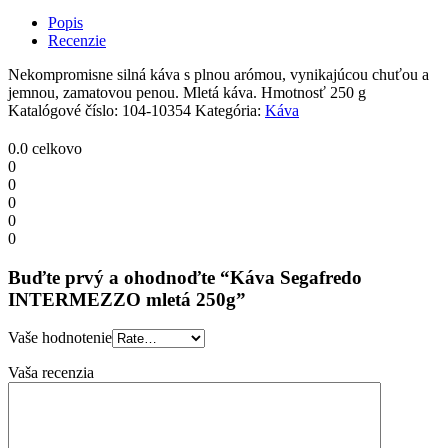
mletá
Popis
250g
Recenzie
quantity
Nekompromisne silná káva s plnou arómou, vynikajúcou chuťou a
jemnou, zamatovou penou. Mletá káva. Hmotnosť 250 g
Katalógové číslo:
104-10354
Kategória:
Káva
0.0
celkovo
0
0
0
0
0
Buďte prvý a ohodnoďte “Káva Segafredo
INTERMEZZO mletá 250g”
Vaše hodnotenie
Vaša recenzia