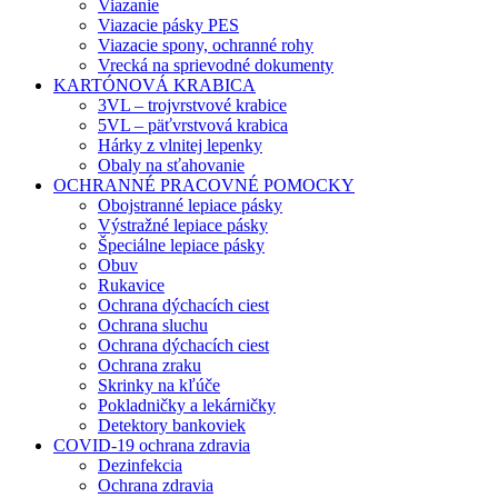
Viazanie
Viazacie pásky PES
Viazacie spony, ochranné rohy
Vrecká na sprievodné dokumenty
KARTÓNOVÁ KRABICA
3VL – trojvrstvové krabice
5VL – päťvrstvová krabica
Hárky z vlnitej lepenky
Obaly na sťahovanie
OCHRANNÉ PRACOVNÉ POMOCKY
Obojstranné lepiace pásky
Výstražné lepiace pásky
Špeciálne lepiace pásky
Obuv
Rukavice
Ochrana dýchacích ciest
Ochrana sluchu
Ochrana dýchacích ciest
Ochrana zraku
Skrinky na kľúče
Pokladničky a lekárničky
Detektory bankoviek
COVID-19 ochrana zdravia
Dezinfekcia
Ochrana zdravia