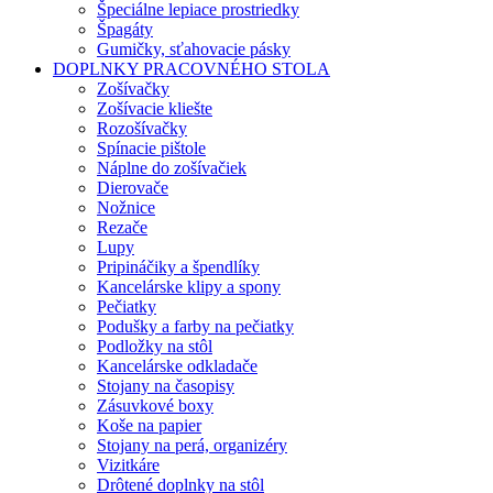
Špeciálne lepiace prostriedky
Špagáty
Gumičky, sťahovacie pásky
DOPLNKY PRACOVNÉHO STOLA
Zošívačky
Zošívacie kliešte
Rozošívačky
Spínacie pištole
Náplne do zošívačiek
Dierovače
Nožnice
Rezače
Lupy
Pripináčiky a špendlíky
Kancelárske klipy a spony
Pečiatky
Podušky a farby na pečiatky
Podložky na stôl
Kancelárske odkladače
Stojany na časopisy
Zásuvkové boxy
Koše na papier
Stojany na perá, organizéry
Vizitkáre
Drôtené doplnky na stôl