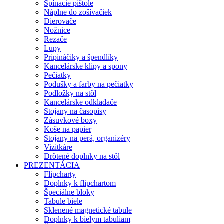
Spínacie pištole
Náplne do zošívačiek
Dierovače
Nožnice
Rezače
Lupy
Pripináčiky a špendlíky
Kancelárske klipy a spony
Pečiatky
Podušky a farby na pečiatky
Podložky na stôl
Kancelárske odkladače
Stojany na časopisy
Zásuvkové boxy
Koše na papier
Stojany na perá, organizéry
Vizitkáre
Drôtené doplnky na stôl
PREZENTÁCIA
Flipcharty
Doplnky k flipchartom
Špeciálne bloky
Tabule biele
Sklenené magnetické tabule
Doplnky k bielym tabuliam