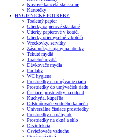
Kovové kancelárske skrine
Kartotéky
HYGIENICKÉ POTREBY
Toaletný papier
Utierky papierové skladané
Utierky papierové v kotúči
Utierky priemyselné v kotúči
Vreckovky, servítky
Zásobníky, stojany na utierky
Tekuté mydlá
Toaletné mydlá
Dávkovače mydla
Podlahy
WC hygiena
Prostriedky na umývanie riadu
Prostriedky do umývačiek riadu
Čistiace prostriedky na odpad
Kuchyňa, kúpeľňa
Odstraňovače vodného kameňa
Univerzálne čistiace prostriedky
Prostriedky na nábytok
Prostriedky na okná a sklo
Dezinfekcia
Osviežovače vzduchu
Pisoárové sitká