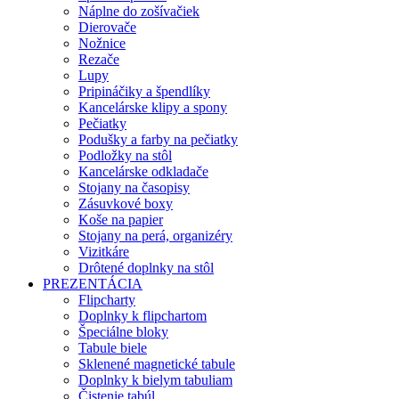
Náplne do zošívačiek
Dierovače
Nožnice
Rezače
Lupy
Pripináčiky a špendlíky
Kancelárske klipy a spony
Pečiatky
Podušky a farby na pečiatky
Podložky na stôl
Kancelárske odkladače
Stojany na časopisy
Zásuvkové boxy
Koše na papier
Stojany na perá, organizéry
Vizitkáre
Drôtené doplnky na stôl
PREZENTÁCIA
Flipcharty
Doplnky k flipchartom
Špeciálne bloky
Tabule biele
Sklenené magnetické tabule
Doplnky k bielym tabuliam
Čistenie tabúl