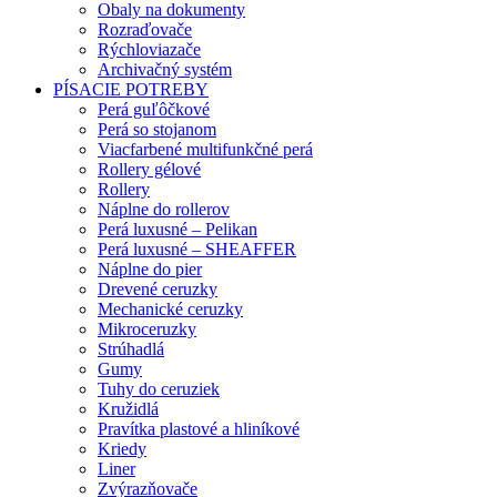
Obaly na dokumenty
Rozraďovače
Rýchloviazače
Archivačný systém
PÍSACIE POTREBY
Perá guľôčkové
Perá so stojanom
Viacfarbené multifunkčné perá
Rollery gélové
Rollery
Náplne do rollerov
Perá luxusné – Pelikan
Perá luxusné – SHEAFFER
Náplne do pier
Drevené ceruzky
Mechanické ceruzky
Mikroceruzky
Strúhadlá
Gumy
Tuhy do ceruziek
Kružidlá
Pravítka plastové a hliníkové
Kriedy
Liner
Zvýrazňovače