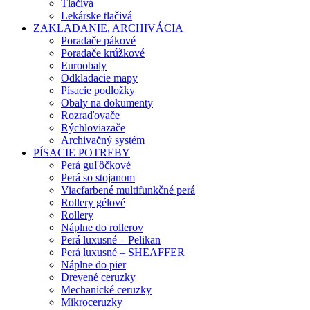
Tlačivá
Lekárske tlačivá
ZAKLADANIE, ARCHIVÁCIA
Poradače pákové
Poradače krúžkové
Euroobaly
Odkladacie mapy
Písacie podložky
Obaly na dokumenty
Rozraďovače
Rýchloviazače
Archivačný systém
PÍSACIE POTREBY
Perá guľôčkové
Perá so stojanom
Viacfarbené multifunkčné perá
Rollery gélové
Rollery
Náplne do rollerov
Perá luxusné – Pelikan
Perá luxusné – SHEAFFER
Náplne do pier
Drevené ceruzky
Mechanické ceruzky
Mikroceruzky