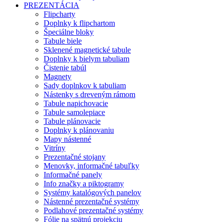
PREZENTÁCIA
Flipcharty
Doplnky k flipchartom
Špeciálne bloky
Tabule biele
Sklenené magnetické tabule
Doplnky k bielym tabuliam
Čistenie tabúl
Magnety
Sady doplnkov k tabuliam
Nástenky s dreveným rámom
Tabule napichovacie
Tabule samolepiace
Tabule plánovacie
Doplnky k plánovaniu
Mapy nástenné
Vitríny
Prezentačné stojany
Menovky, informačné tabuľky
Informačné panely
Info značky a piktogramy
Systémy katalógových panelov
Nástenné prezentačné systémy
Podlahové prezentačné systémy
Fólie na spätnú projekciu