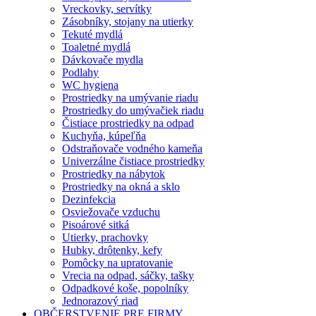
Vreckovky, servítky
Zásobníky, stojany na utierky
Tekuté mydlá
Toaletné mydlá
Dávkovače mydla
Podlahy
WC hygiena
Prostriedky na umývanie riadu
Prostriedky do umývačiek riadu
Čistiace prostriedky na odpad
Kuchyňa, kúpeľňa
Odstraňovače vodného kameňa
Univerzálne čistiace prostriedky
Prostriedky na nábytok
Prostriedky na okná a sklo
Dezinfekcia
Osviežovače vzduchu
Pisoárové sitká
Utierky, prachovky
Hubky, drôtenky, kefy
Pomôcky na upratovanie
Vrecia na odpad, sáčky, tašky
Odpadkové koše, popolníky
Jednorazový riad
OBČERSTVENIE PRE FIRMY