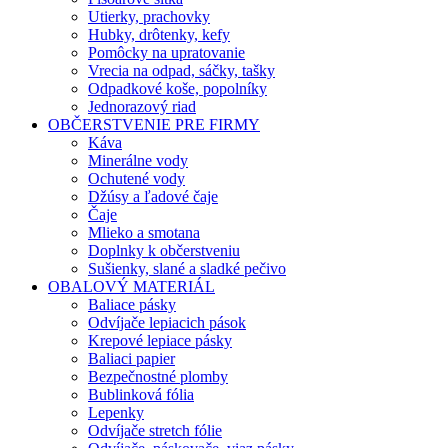
Utierky, prachovky
Hubky, drôtenky, kefy
Pomôcky na upratovanie
Vrecia na odpad, sáčky, tašky
Odpadkové koše, popolníky
Jednorazový riad
OBČERSTVENIE PRE FIRMY
Káva
Minerálne vody
Ochutené vody
Džúsy a ľadové čaje
Čaje
Mlieko a smotana
Doplnky k občerstveniu
Sušienky, slané a sladké pečivo
OBALOVÝ MATERIÁL
Baliace pásky
Odvíjače lepiacich pások
Krepové lepiace pásky
Baliaci papier
Bezpečnostné plomby
Bublinková fólia
Lepenky
Odvíjače stretch fólie