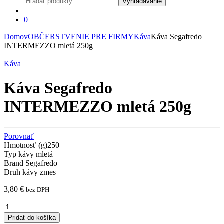
Vyhľadávanie
0
Domov
OBČERSTVENIE PRE FIRMY
Káva
Káva Segafredo
INTERMEZZO mletá 250g
Káva
Káva Segafredo
INTERMEZZO mletá 250g
Porovnať
Hmotnosť (g)
250
Typ kávy
mletá
Brand
Segafredo
Druh kávy
zmes
3,80
€
bez DPH
Káva
Segafredo
Pridať do košíka
INTERMEZZO