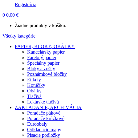
Registrácia
0
0,00
€
Žiadne produkty v košíku.
Všetky kategórie
PAPIER, BLOKY, OBÁLKY
Kancelársky papier
Farebný papier
Špeciálny papier
Bloky a zošity
Poznámkové bločky
Etikety
Kotúčiky
Obálky
Tlačivá
Lekárske tlačivá
ZAKLADANIE, ARCHIVÁCIA
Poradače pákové
Poradače krúžkové
Euroobaly
Odkladacie mapy
Písacie podložky