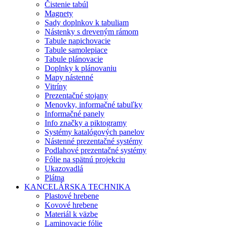
Čistenie tabúl
Magnety
Sady doplnkov k tabuliam
Nástenky s dreveným rámom
Tabule napichovacie
Tabule samolepiace
Tabule plánovacie
Doplnky k plánovaniu
Mapy nástenné
Vitríny
Prezentačné stojany
Menovky, informačné tabuľky
Informačné panely
Info značky a piktogramy
Systémy katalógových panelov
Nástenné prezentačné systémy
Podlahové prezentačné systémy
Fólie na spätnú projekciu
Ukazovadlá
Plátna
KANCELÁRSKA TECHNIKA
Plastové hrebene
Kovové hrebene
Materiál k väzbe
Laminovacie fólie