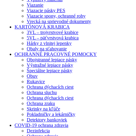
Viazanie
Viazacie pásky PES
Viazacie spony, ochranné rohy
Vrecká na sprievodné dokumenty
KARTÓNOVÁ KRABICA
3VL – trojvrstvové krabice
5VL – päťvrstvová krabica
Hárky z vlnitej lepenky
Obaly na sťahovanie
OCHRANNÉ PRACOVNÉ POMOCKY
Obojstranné lepiace pásky
Výstražné lepiace pásky
Špeciálne lepiace pásky
Obuv
Rukavice
Ochrana dýchacích ciest
Ochrana sluchu
Ochrana dýchacích ciest
Ochrana zraku
Skrinky na kľúče
Pokladničky a lekárničky
Detektory bankoviek
COVID-19 ochrana zdravia
Dezinfekcia