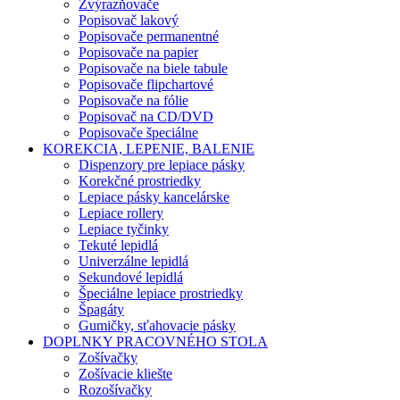
Zvýrazňovače
Popisovač lakový
Popisovače permanentné
Popisovače na papier
Popisovače na biele tabule
Popisovače flipchartové
Popisovače na fólie
Popisovač na CD/DVD
Popisovače špeciálne
KOREKCIA, LEPENIE, BALENIE
Dispenzory pre lepiace pásky
Korekčné prostriedky
Lepiace pásky kancelárske
Lepiace rollery
Lepiace tyčinky
Tekuté lepidlá
Univerzálne lepidlá
Sekundové lepidlá
Špeciálne lepiace prostriedky
Špagáty
Gumičky, sťahovacie pásky
DOPLNKY PRACOVNÉHO STOLA
Zošívačky
Zošívacie kliešte
Rozošívačky