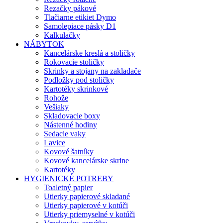
Rezačky pákové
Tlačiarne etikiet Dymo
Samolepiace pásky D1
Kalkulačky
NÁBYTOK
Kancelárske kreslá a stoličky
Rokovacie stoličky
Skrinky a stojany na zakladače
Podložky pod stoličky
Kartotéky skrinkové
Rohože
Vešiaky
Skladovacie boxy
Nástenné hodiny
Sedacie vaky
Lavice
Kovové šatníky
Kovové kancelárske skrine
Kartotéky
HYGIENICKÉ POTREBY
Toaletný papier
Utierky papierové skladané
Utierky papierové v kotúči
Utierky priemyselné v kotúči