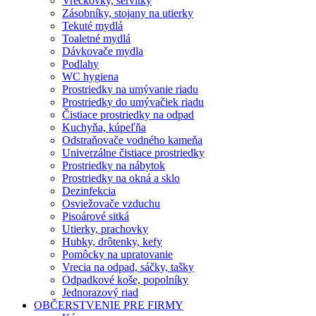
Vreckovky, servítky
Zásobníky, stojany na utierky
Tekuté mydlá
Toaletné mydlá
Dávkovače mydla
Podlahy
WC hygiena
Prostriedky na umývanie riadu
Prostriedky do umývačiek riadu
Čistiace prostriedky na odpad
Kuchyňa, kúpeľňa
Odstraňovače vodného kameňa
Univerzálne čistiace prostriedky
Prostriedky na nábytok
Prostriedky na okná a sklo
Dezinfekcia
Osviežovače vzduchu
Pisoárové sitká
Utierky, prachovky
Hubky, drôtenky, kefy
Pomôcky na upratovanie
Vrecia na odpad, sáčky, tašky
Odpadkové koše, popolníky
Jednorazový riad
OBČERSTVENIE PRE FIRMY