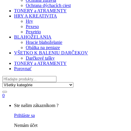
Ochrana zdravia
Ochrana dýchacích ciest
TONERY a ATRAMENTY
HRY A KREATIVITA
Hry
Pexeso
Pexetrio
BLAHOŽELANIA
Hracie blahoželanie
Obálka na peniaze
VŠETKO K BALENIU DARČEKOV
Darčkové tašky
TONERY a ATRAMENTY
Porovnať
Hľadať
0
My
Ste našim zákazníkom ?
Account
Prihláste sa
Nemám účet