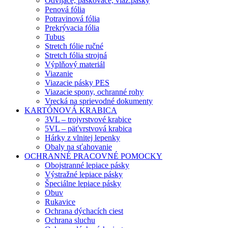
Odvíjače, páskovače, viaz.pásky
Penová fólia
Potravinová fólia
Prekrývacia fólia
Tubus
Stretch fólie ručné
Stretch fólia strojná
Výplňový materiál
Viazanie
Viazacie pásky PES
Viazacie spony, ochranné rohy
Vrecká na sprievodné dokumenty
KARTÓNOVÁ KRABICA
3VL – trojvrstvové krabice
5VL – päťvrstvová krabica
Hárky z vlnitej lepenky
Obaly na sťahovanie
OCHRANNÉ PRACOVNÉ POMOCKY
Obojstranné lepiace pásky
Výstražné lepiace pásky
Špeciálne lepiace pásky
Obuv
Rukavice
Ochrana dýchacích ciest
Ochrana sluchu