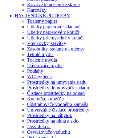
Kovové kancelárske skrine
Kartotéky
HYGIENICKÉ POTREBY
Toaletný papier
Utierky papierové skladané
Utierky papierové v kotúči
Utierky priemyselné v kotúči
Vreckovky, servítky
Zásobníky, stojany na utierky
Tekuté mydlá
Toaletné mydlá
Dávkovače mydla
Podlahy
WC hygiena
Prostriedky na umývanie riadu
Prostriedky do umývačiek riadu
Čistiace prostriedky na odpad
Kuchyňa, kúpeľňa
Odstraňovače vodného kameňa
Univerzálne čistiace prostriedky
Prostriedky na nábytok
Prostriedky na okná a sklo
Dezinfekcia
Osviežovače vzduchu
Pisoárové sitká