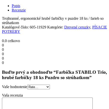
Trio,
hrubé
Popis
farbičky
Recenzie
18
ks
Trojhranné, ergonomické hrubé farbičky v puzdre 18 ks / farieb so
Puzdro
strúhatkom
so
Katalógové číslo:
605-11929
Kategórie:
Drevené ceruzky
,
PÍSACIE
strúhatkom
POTREBY
quantity
0.0
celkovo
0
0
0
0
0
Buďte prvý a ohodnoďte “Farbička STABILO Trio,
hrubé farbičky 18 ks Puzdro so strúhatkom”
Vaše hodnotenie
Vaša recenzia