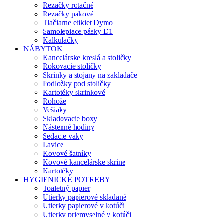
Rezačky rotačné
Rezačky pákové
Tlačiarne etikiet Dymo
Samolepiace pásky D1
Kalkulačky
NÁBYTOK
Kancelárske kreslá a stoličky
Rokovacie stoličky
Skrinky a stojany na zakladače
Podložky pod stoličky
Kartotéky skrinkové
Rohože
Vešiaky
Skladovacie boxy
Nástenné hodiny
Sedacie vaky
Lavice
Kovové šatníky
Kovové kancelárske skrine
Kartotéky
HYGIENICKÉ POTREBY
Toaletný papier
Utierky papierové skladané
Utierky papierové v kotúči
Utierky priemyselné v kotúči