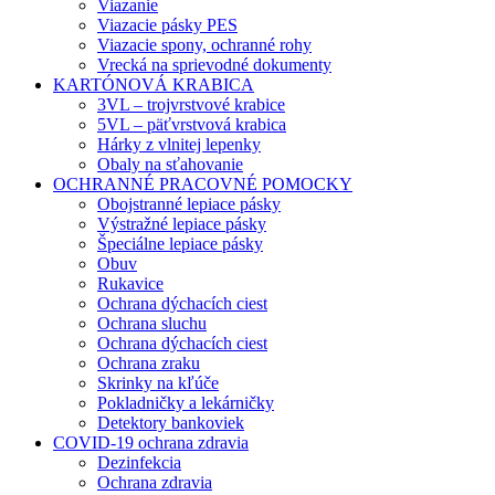
Viazanie
Viazacie pásky PES
Viazacie spony, ochranné rohy
Vrecká na sprievodné dokumenty
KARTÓNOVÁ KRABICA
3VL – trojvrstvové krabice
5VL – päťvrstvová krabica
Hárky z vlnitej lepenky
Obaly na sťahovanie
OCHRANNÉ PRACOVNÉ POMOCKY
Obojstranné lepiace pásky
Výstražné lepiace pásky
Špeciálne lepiace pásky
Obuv
Rukavice
Ochrana dýchacích ciest
Ochrana sluchu
Ochrana dýchacích ciest
Ochrana zraku
Skrinky na kľúče
Pokladničky a lekárničky
Detektory bankoviek
COVID-19 ochrana zdravia
Dezinfekcia
Ochrana zdravia