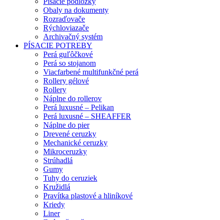
Písacie podložky
Obaly na dokumenty
Rozraďovače
Rýchloviazače
Archivačný systém
PÍSACIE POTREBY
Perá guľôčkové
Perá so stojanom
Viacfarbené multifunkčné perá
Rollery gélové
Rollery
Náplne do rollerov
Perá luxusné – Pelikan
Perá luxusné – SHEAFFER
Náplne do pier
Drevené ceruzky
Mechanické ceruzky
Mikroceruzky
Strúhadlá
Gumy
Tuhy do ceruziek
Kružidlá
Pravítka plastové a hliníkové
Kriedy
Liner