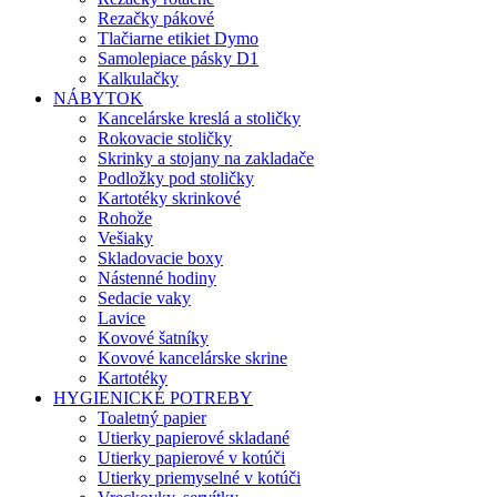
Rezačky pákové
Tlačiarne etikiet Dymo
Samolepiace pásky D1
Kalkulačky
NÁBYTOK
Kancelárske kreslá a stoličky
Rokovacie stoličky
Skrinky a stojany na zakladače
Podložky pod stoličky
Kartotéky skrinkové
Rohože
Vešiaky
Skladovacie boxy
Nástenné hodiny
Sedacie vaky
Lavice
Kovové šatníky
Kovové kancelárske skrine
Kartotéky
HYGIENICKÉ POTREBY
Toaletný papier
Utierky papierové skladané
Utierky papierové v kotúči
Utierky priemyselné v kotúči