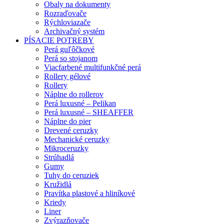
Obaly na dokumenty
Rozraďovače
Rýchloviazače
Archivačný systém
PÍSACIE POTREBY
Perá guľôčkové
Perá so stojanom
Viacfarbené multifunkčné perá
Rollery gélové
Rollery
Náplne do rollerov
Perá luxusné – Pelikan
Perá luxusné – SHEAFFER
Náplne do pier
Drevené ceruzky
Mechanické ceruzky
Mikroceruzky
Strúhadlá
Gumy
Tuhy do ceruziek
Kružidlá
Pravítka plastové a hliníkové
Kriedy
Liner
Zvýrazňovače