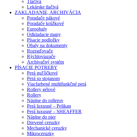
Tlačivá
Lekárske tlačivá
ZAKLADANIE, ARCHIVÁCIA
Poradače pákové
Poradače krúžkové
Euroobaly
Odkladacie mapy
Písacie podložky
Obaly na dokumenty
Rozraďovače
Rýchloviazače
Archivačný systém
PÍSACIE POTREBY
Perá guľôčkové
Perá so stojanom
Viacfarbené multifunkčné perá
Rollery gélové
Rollery
Náplne do rollerov
Perá luxusné – Pelikan
Perá luxusné – SHEAFFER
Náplne do pier
Drevené ceruzky
Mechanické ceruzky
Mikroceruzky