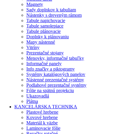
Magnety
Sady doplnkov k tabuliam
Nástenky s dreveným rámom
Tabule napichovacie
Tabule samolepiace
Tabule plánovacie
Doplnky k plánovaniu
Mapy nástenné
Vitríny
Prezentačné stojany
Menovky, informačné tabuľky
Informačné panely
Info značky a piktogramy
Systémy katalógových panelov
Nástenné prezentačné systémy
Podlahové prezentačné systémy
Fólie na spätnú projekciu
Ukazovadlá
Plátna
KANCELÁRSKA TECHNIKA
Plastové hrebene
Kovové hrebene
Materiál k väzbe
Laminovacie fólie
Rezačky rotačné