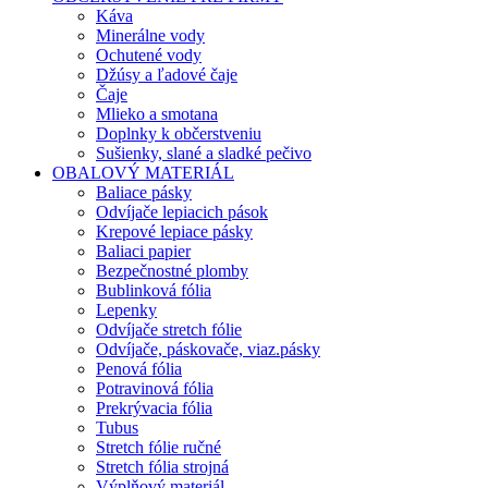
Káva
Minerálne vody
Ochutené vody
Džúsy a ľadové čaje
Čaje
Mlieko a smotana
Doplnky k občerstveniu
Sušienky, slané a sladké pečivo
OBALOVÝ MATERIÁL
Baliace pásky
Odvíjače lepiacich pások
Krepové lepiace pásky
Baliaci papier
Bezpečnostné plomby
Bublinková fólia
Lepenky
Odvíjače stretch fólie
Odvíjače, páskovače, viaz.pásky
Penová fólia
Potravinová fólia
Prekrývacia fólia
Tubus
Stretch fólie ručné
Stretch fólia strojná
Výplňový materiál