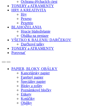
Ochrana dýchacích ciest
TONERY a ATRAMENTY
HRY A KREATIVITA
Hry
Pexeso
Pexetrio
BLAHOŽELANIA
Hracie blahoželanie
Obálka na peniaze
VŠETKO K BALENIU DARČEKOV
Darčkové tašky
TONERY a ATRAMENTY
Porovnať
Open
Close
PAPIER, BLOKY, OBÁLKY
Kancelársky papier
Farebný papier
Špeciálny papier
Bloky a zošity
Poznámkové bločky
Etikety
Kotúčiky
Obálky