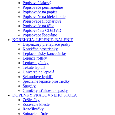
Popisovač lakový
Popisovače permanentné
Popisovače na papier
Popisovače na biele tabule
Popisovače flipchartové
Popisovače na fólie
Popisovač na CD/DVD
Popisovače špeciálne
KOREKCIA, LEPENIE, BALENIE
Dispenzory pre lepiace pásky
Korekčné prostriedky
Lepiace pásky kancelárske
Lepiace rollery
Lepiace tyčinky
Tekuté lepidlá
Univerzálne lepidlá
Sekundové lepidlá
Špeciálne lepiace prostriedky
Špagáty
Gumičky, sťahovacie pásky
DOPLNKY PRACOVNÉHO STOLA
Zošívačky
Zošívacie kliešte
Rozošívačky
Spínacie pištole