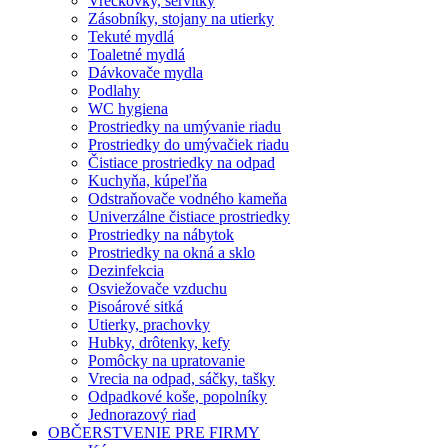
Vreckovky, servítky
Zásobníky, stojany na utierky
Tekuté mydlá
Toaletné mydlá
Dávkovače mydla
Podlahy
WC hygiena
Prostriedky na umývanie riadu
Prostriedky do umývačiek riadu
Čistiace prostriedky na odpad
Kuchyňa, kúpeľňa
Odstraňovače vodného kameňa
Univerzálne čistiace prostriedky
Prostriedky na nábytok
Prostriedky na okná a sklo
Dezinfekcia
Osviežovače vzduchu
Pisoárové sitká
Utierky, prachovky
Hubky, drôtenky, kefy
Pomôcky na upratovanie
Vrecia na odpad, sáčky, tašky
Odpadkové koše, popolníky
Jednorazový riad
OBČERSTVENIE PRE FIRMY