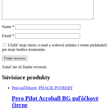
Name
*
Email
*
Uložiť moje meno, e-mail a webovú stránku v tomto prehliadači
pre moje budúce komentáre.
Zatiaľ nie sú žiadne recenzie.
Súvisiace produkty
Perá guľôčkové
,
PÍSACIE POTREBY
Pero Pilot Acroball BG guľôčkové
čierne