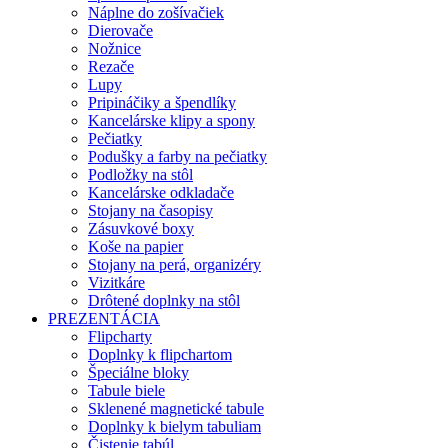
Náplne do zošívačiek
Dierovače
Nožnice
Rezače
Lupy
Pripináčiky a špendlíky
Kancelárske klipy a spony
Pečiatky
Podušky a farby na pečiatky
Podložky na stôl
Kancelárske odkladače
Stojany na časopisy
Zásuvkové boxy
Koše na papier
Stojany na perá, organizéry
Vizitkáre
Drôtené doplnky na stôl
PREZENTÁCIA
Flipcharty
Doplnky k flipchartom
Špeciálne bloky
Tabule biele
Sklenené magnetické tabule
Doplnky k bielym tabuliam
Čistenie tabúl