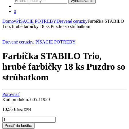
Vyhľadávanie
0
Domov
PÍSACIE POTREBY
Drevené ceruzky
Farbička STABILO
Trio, hrubé farbičky 18 ks Puzdro so strúhatkom
Drevené ceruzky
,
PÍSACIE POTREBY
Farbička STABILO Trio,
hrubé farbičky 18 ks Puzdro so
strúhatkom
Porovnať
Kód produktu: 605-11929
10,56
€
bez DPH
Farbička
STABILO
Pridať do košíka