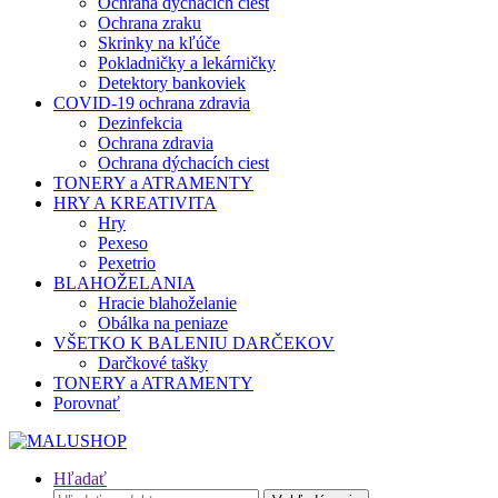
Ochrana dýchacích ciest
Ochrana zraku
Skrinky na kľúče
Pokladničky a lekárničky
Detektory bankoviek
COVID-19 ochrana zdravia
Dezinfekcia
Ochrana zdravia
Ochrana dýchacích ciest
TONERY a ATRAMENTY
HRY A KREATIVITA
Hry
Pexeso
Pexetrio
BLAHOŽELANIA
Hracie blahoželanie
Obálka na peniaze
VŠETKO K BALENIU DARČEKOV
Darčkové tašky
TONERY a ATRAMENTY
Porovnať
Hľadať
Hľadať: