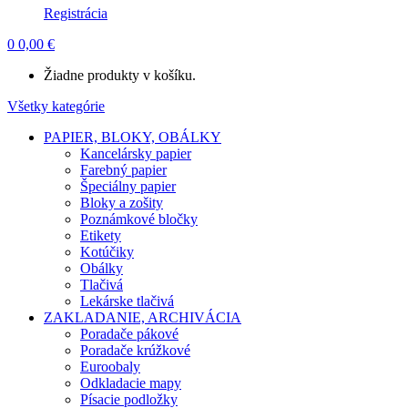
Registrácia
0
0,00
€
Žiadne produkty v košíku.
Všetky kategórie
PAPIER, BLOKY, OBÁLKY
Kancelársky papier
Farebný papier
Špeciálny papier
Bloky a zošity
Poznámkové bločky
Etikety
Kotúčiky
Obálky
Tlačivá
Lekárske tlačivá
ZAKLADANIE, ARCHIVÁCIA
Poradače pákové
Poradače krúžkové
Euroobaly
Odkladacie mapy
Písacie podložky