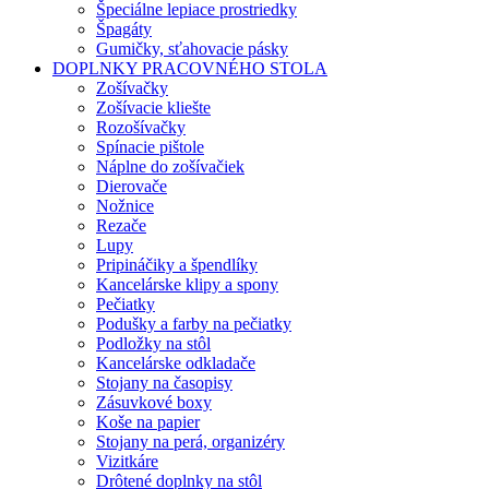
Špeciálne lepiace prostriedky
Špagáty
Gumičky, sťahovacie pásky
DOPLNKY PRACOVNÉHO STOLA
Zošívačky
Zošívacie kliešte
Rozošívačky
Spínacie pištole
Náplne do zošívačiek
Dierovače
Nožnice
Rezače
Lupy
Pripináčiky a špendlíky
Kancelárske klipy a spony
Pečiatky
Podušky a farby na pečiatky
Podložky na stôl
Kancelárske odkladače
Stojany na časopisy
Zásuvkové boxy
Koše na papier
Stojany na perá, organizéry
Vizitkáre
Drôtené doplnky na stôl