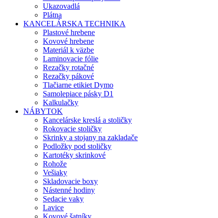
Ukazovadlá
Plátna
KANCELÁRSKA TECHNIKA
Plastové hrebene
Kovové hrebene
Materiál k väzbe
Laminovacie fólie
Rezačky rotačné
Rezačky pákové
Tlačiarne etikiet Dymo
Samolepiace pásky D1
Kalkulačky
NÁBYTOK
Kancelárske kreslá a stoličky
Rokovacie stoličky
Skrinky a stojany na zakladače
Podložky pod stoličky
Kartotéky skrinkové
Rohože
Vešiaky
Skladovacie boxy
Nástenné hodiny
Sedacie vaky
Lavice
Kovové šatníky