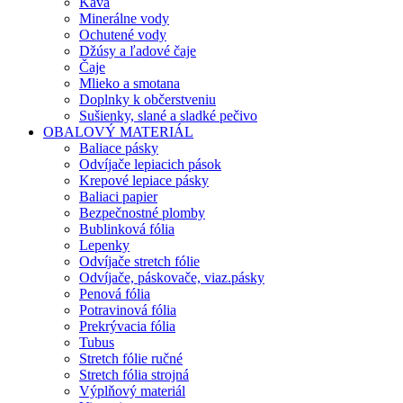
Káva
Minerálne vody
Ochutené vody
Džúsy a ľadové čaje
Čaje
Mlieko a smotana
Doplnky k občerstveniu
Sušienky, slané a sladké pečivo
OBALOVÝ MATERIÁL
Baliace pásky
Odvíjače lepiacich pások
Krepové lepiace pásky
Baliaci papier
Bezpečnostné plomby
Bublinková fólia
Lepenky
Odvíjače stretch fólie
Odvíjače, páskovače, viaz.pásky
Penová fólia
Potravinová fólia
Prekrývacia fólia
Tubus
Stretch fólie ručné
Stretch fólia strojná
Výplňový materiál