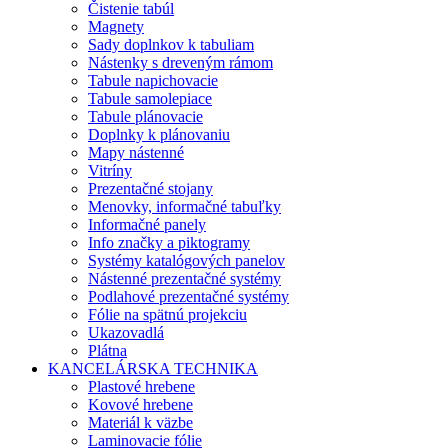
Čistenie tabúl
Magnety
Sady doplnkov k tabuliam
Nástenky s dreveným rámom
Tabule napichovacie
Tabule samolepiace
Tabule plánovacie
Doplnky k plánovaniu
Mapy nástenné
Vitríny
Prezentačné stojany
Menovky, informačné tabuľky
Informačné panely
Info značky a piktogramy
Systémy katalógových panelov
Nástenné prezentačné systémy
Podlahové prezentačné systémy
Fólie na spätnú projekciu
Ukazovadlá
Plátna
KANCELÁRSKA TECHNIKA
Plastové hrebene
Kovové hrebene
Materiál k väzbe
Laminovacie fólie