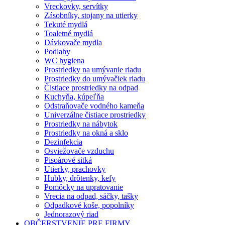
Vreckovky, servítky
Zásobníky, stojany na utierky
Tekuté mydlá
Toaletné mydlá
Dávkovače mydla
Podlahy
WC hygiena
Prostriedky na umývanie riadu
Prostriedky do umývačiek riadu
Čistiace prostriedky na odpad
Kuchyňa, kúpeľňa
Odstraňovače vodného kameňa
Univerzálne čistiace prostriedky
Prostriedky na nábytok
Prostriedky na okná a sklo
Dezinfekcia
Osviežovače vzduchu
Pisoárové sitká
Utierky, prachovky
Hubky, drôtenky, kefy
Pomôcky na upratovanie
Vrecia na odpad, sáčky, tašky
Odpadkové koše, popolníky
Jednorazový riad
OBČERSTVENIE PRE FIRMY