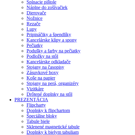
Spínacie pištole
Náplne do zošívačiek
Dierovače
Nožnice
Rezače
Lupy
Pripináčiky a špendlíky
Kancelárske klipy a spony
Pečiatky
Podušky a farby na pečiatky
Podložky na stôl
Kancelárske odkladače
Stojany na časopisy
Zásuvkové boxy
Koše na papier
Stojany na perá, organizéry
Vizitkáre
Drôtené doplnky na stôl
PREZENTÁCIA
Flipcharty
Doplnky k flipchartom
Špeciálne bloky
Tabule biele
Sklenené magnetické tabule
Doplnky k bielym tabuliam