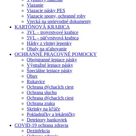
Viazanie
Viazacie pásky PES
Viazacie spony, ochranné rohy
Vrecká na sprievodné dokumenty
KARTÓNOVÁ KRABICA
3VL – trojvrstvové krabice
5VL – päťvrstvová krabica
Hárky z vlnitej lepenky
Obaly na sťahovanie
OCHRANNÉ PRACOVNÉ POMOCKY
Obojstranné lepiace pásky
Výstražné lepiace pásky
Špeciálne lepiace pásky
Obuv
Rukavice
Ochrana dýchacích ciest
Ochrana sluchu
Ochrana dýchacích ciest
Ochrana zraku
Skrinky na kľúče
Pokladničky a lekárničky
Detektory bankoviek
COVID-19 ochrana zdravia
Dezinfekcia