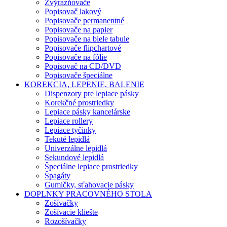
Zvýrazňovače
Popisovač lakový
Popisovače permanentné
Popisovače na papier
Popisovače na biele tabule
Popisovače flipchartové
Popisovače na fólie
Popisovač na CD/DVD
Popisovače špeciálne
KOREKCIA, LEPENIE, BALENIE
Dispenzory pre lepiace pásky
Korekčné prostriedky
Lepiace pásky kancelárske
Lepiace rollery
Lepiace tyčinky
Tekuté lepidlá
Univerzálne lepidlá
Sekundové lepidlá
Špeciálne lepiace prostriedky
Špagáty
Gumičky, sťahovacie pásky
DOPLNKY PRACOVNÉHO STOLA
Zošívačky
Zošívacie kliešte
Rozošívačky