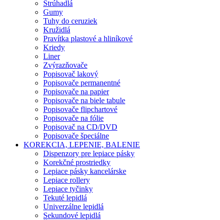
Strúhadlá
Gumy
Tuhy do ceruziek
Kružidlá
Pravítka plastové a hliníkové
Kriedy
Liner
Zvýrazňovače
Popisovač lakový
Popisovače permanentné
Popisovače na papier
Popisovače na biele tabule
Popisovače flipchartové
Popisovače na fólie
Popisovač na CD/DVD
Popisovače špeciálne
KOREKCIA, LEPENIE, BALENIE
Dispenzory pre lepiace pásky
Korekčné prostriedky
Lepiace pásky kancelárske
Lepiace rollery
Lepiace tyčinky
Tekuté lepidlá
Univerzálne lepidlá
Sekundové lepidlá