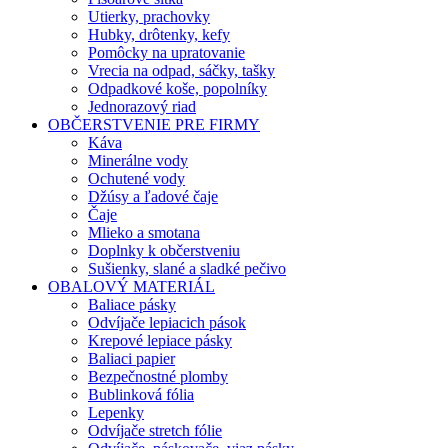
Utierky, prachovky
Hubky, drôtenky, kefy
Pomôcky na upratovanie
Vrecia na odpad, sáčky, tašky
Odpadkové koše, popolníky
Jednorazový riad
OBČERSTVENIE PRE FIRMY
Káva
Minerálne vody
Ochutené vody
Džúsy a ľadové čaje
Čaje
Mlieko a smotana
Doplnky k občerstveniu
Sušienky, slané a sladké pečivo
OBALOVÝ MATERIÁL
Baliace pásky
Odvíjače lepiacich pások
Krepové lepiace pásky
Baliaci papier
Bezpečnostné plomby
Bublinková fólia
Lepenky
Odvíjače stretch fólie