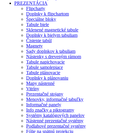
PREZENTÁCIA
Flipcharty
Doplnky k flipchartom
Špeciálne bloky
Tabule biele
Sklenené magnetické tabule
Doplnky k bielym tabuliam
Čistenie tabúl
Magnety
Sady doplnkov k tabuliam
Nástenky s dreveným rámom
Tabule napichovacie
Tabule samolepiace
Tabule plánovacie
Doplnky k plánovaniu
Mapy nástenné
Vitríny
Prezentačné stojany
Menovky, informačné tabuľky
Informačné panely
Info značky a piktogramy
Systémy katalógových panelov
Nástenné prezentačné systémy
Podlahové prezentačné systémy
Fólie na spätnú projekciu