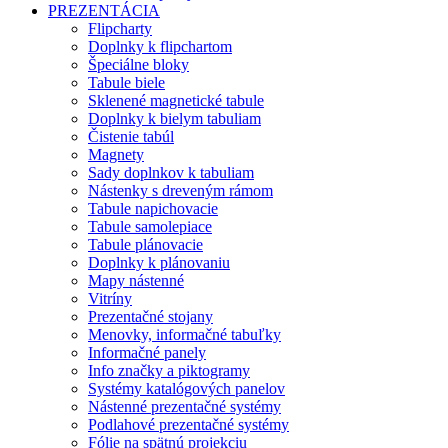
PREZENTÁCIA
Flipcharty
Doplnky k flipchartom
Špeciálne bloky
Tabule biele
Sklenené magnetické tabule
Doplnky k bielym tabuliam
Čistenie tabúl
Magnety
Sady doplnkov k tabuliam
Nástenky s dreveným rámom
Tabule napichovacie
Tabule samolepiace
Tabule plánovacie
Doplnky k plánovaniu
Mapy nástenné
Vitríny
Prezentačné stojany
Menovky, informačné tabuľky
Informačné panely
Info značky a piktogramy
Systémy katalógových panelov
Nástenné prezentačné systémy
Podlahové prezentačné systémy
Fólie na spätnú projekciu