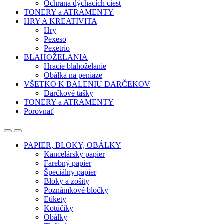
Ochrana dýchacích ciest
TONERY a ATRAMENTY
HRY A KREATIVITA
Hry
Pexeso
Pexetrio
BLAHOŽELANIA
Hracie blahoželanie
Obálka na peniaze
VŠETKO K BALENIU DARČEKOV
Darčkové tašky
TONERY a ATRAMENTY
Porovnať
Open
Close
PAPIER, BLOKY, OBÁLKY
Kancelársky papier
Farebný papier
Špeciálny papier
Bloky a zošity
Poznámkové bločky
Etikety
Kotúčiky
Obálky