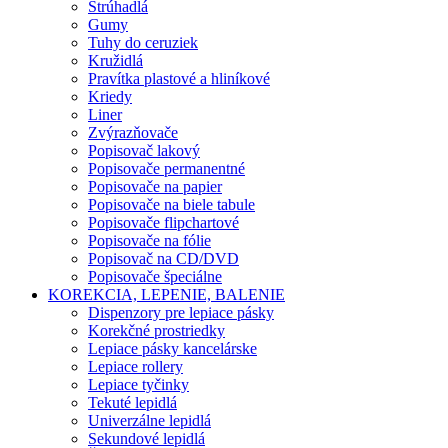
Strúhadlá
Gumy
Tuhy do ceruziek
Kružidlá
Pravítka plastové a hliníkové
Kriedy
Liner
Zvýrazňovače
Popisovač lakový
Popisovače permanentné
Popisovače na papier
Popisovače na biele tabule
Popisovače flipchartové
Popisovače na fólie
Popisovač na CD/DVD
Popisovače špeciálne
KOREKCIA, LEPENIE, BALENIE
Dispenzory pre lepiace pásky
Korekčné prostriedky
Lepiace pásky kancelárske
Lepiace rollery
Lepiace tyčinky
Tekuté lepidlá
Univerzálne lepidlá
Sekundové lepidlá