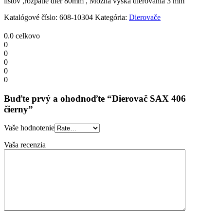
listov ,rozpätie dier 80mm , Možná výška dierovania 3 mm
Katalógové číslo:
608-10304
Kategória:
Dierovače
0.0
celkovo
0
0
0
0
0
Buďte prvý a ohodnoďte “Dierovač SAX 406
čierny”
Vaše hodnotenie
Vaša recenzia