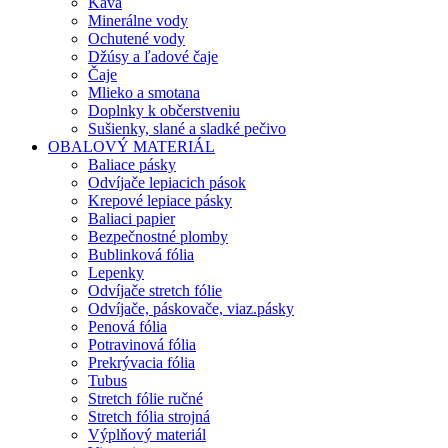
Káva
Minerálne vody
Ochutené vody
Džúsy a ľadové čaje
Čaje
Mlieko a smotana
Doplnky k občerstveniu
Sušienky, slané a sladké pečivo
OBALOVÝ MATERIÁL
Baliace pásky
Odvíjače lepiacich pások
Krepové lepiace pásky
Baliaci papier
Bezpečnostné plomby
Bublinková fólia
Lepenky
Odvíjače stretch fólie
Odvíjače, páskovače, viaz.pásky
Penová fólia
Potravinová fólia
Prekrývacia fólia
Tubus
Stretch fólie ručné
Stretch fólia strojná
Výplňový materiál