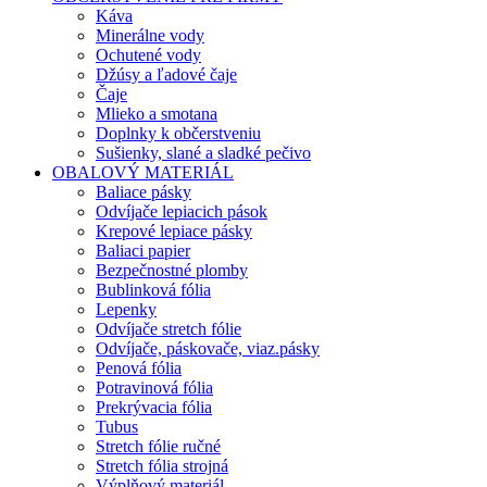
Káva
Minerálne vody
Ochutené vody
Džúsy a ľadové čaje
Čaje
Mlieko a smotana
Doplnky k občerstveniu
Sušienky, slané a sladké pečivo
OBALOVÝ MATERIÁL
Baliace pásky
Odvíjače lepiacich pások
Krepové lepiace pásky
Baliaci papier
Bezpečnostné plomby
Bublinková fólia
Lepenky
Odvíjače stretch fólie
Odvíjače, páskovače, viaz.pásky
Penová fólia
Potravinová fólia
Prekrývacia fólia
Tubus
Stretch fólie ručné
Stretch fólia strojná
Výplňový materiál