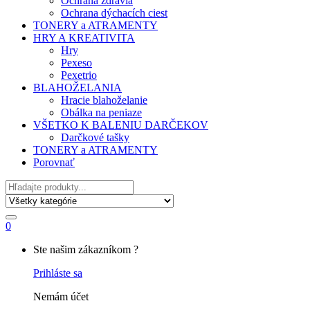
Ochrana zdravia
Ochrana dýchacích ciest
TONERY a ATRAMENTY
HRY A KREATIVITA
Hry
Pexeso
Pexetrio
BLAHOŽELANIA
Hracie blahoželanie
Obálka na peniaze
VŠETKO K BALENIU DARČEKOV
Darčkové tašky
TONERY a ATRAMENTY
Porovnať
Hľadať
0
My
Ste našim zákazníkom ?
Account
Prihláste sa
Nemám účet