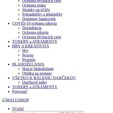
Ochrana dýchacích ciest
Ochrana zraku
Skrinky na kľúče
Pokladničky a lekárničky
Detektory bankoviek
COVID-19 ochrana zdravia
Dezinfekcia
Ochrana zdravia
Ochrana dýchacích ciest
TONERY a ATRAMENTY
HRY A KREATIVITA
Hry
Pexeso
Pexetrio
BLAHOŽELANIA
Hracie blahoželanie
Obálka na peniaze
VŠETKO K BALENIU DARČEKOV
Darčkové tašky
TONERY a ATRAMENTY
Porovnať
Hľadať
Hľadať: