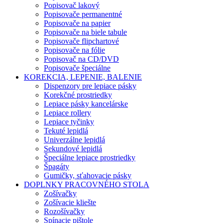
Popisovač lakový
Popisovače permanentné
Popisovače na papier
Popisovače na biele tabule
Popisovače flipchartové
Popisovače na fólie
Popisovač na CD/DVD
Popisovače špeciálne
KOREKCIA, LEPENIE, BALENIE
Dispenzory pre lepiace pásky
Korekčné prostriedky
Lepiace pásky kancelárske
Lepiace rollery
Lepiace tyčinky
Tekuté lepidlá
Univerzálne lepidlá
Sekundové lepidlá
Špeciálne lepiace prostriedky
Špagáty
Gumičky, sťahovacie pásky
DOPLNKY PRACOVNÉHO STOLA
Zošívačky
Zošívacie kliešte
Rozošívačky
Spínacie pištole