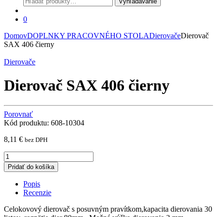
Vyhľadávanie
0
Domov
DOPLNKY PRACOVNÉHO STOLA
Dierovače
Dierovač
SAX 406 čierny
Dierovače
Dierovač SAX 406 čierny
Porovnať
Kód produktu: 608-10304
8,11
€
bez DPH
Dierovač
SAX
Pridať do košíka
406
čierny
Popis
quantity
Recenzie
Celokovový dierovač s posuvným pravítkom,kapacita dierovania 30