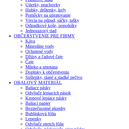
Utierky, prachovky
Hubky, drôtenky, kefy
Pomôcky na upratovanie
Vrecia na odpad, sáčky, tašky
Odpadkové koše, popolníky
Jednorazový riad
OBČERSTVENIE PRE FIRMY
Káva
Minerálne vody
Ochutené vody
Džúsy a ľadové čaje
Čaje
Mlieko a smotana
Doplnky k občerstveniu
Sušienky, slané a sladké pečivo
OBALOVÝ MATERIÁL
Baliace pásky
Odvíjače lepiacich pások
Krepové lepiace pásky
Baliaci papier
Bezpečnostné plomby
Bublinková fólia
Lepenky
Odvíjače stretch fólie