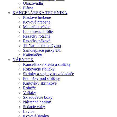
Ukazovadlá
Plátna
KANCELÁRSKA TECHNIKA
Plastové hrebene
Kovové hrebene
Materiál k väzbe
Laminovacie fólie
Rezačky rotačné
Rezačky pákové
Tlačiarne etikiet Dymo
Samolepiace pásky D1
Kalkulačky
NÁBYTOK
Kancelárske kreslá a stoličky
Rokovacie stoličky
Skrinky a stojany na zakladače
Podložky pod stoličky
Kartotéky skrinkové
Rohože
Vešiaky
Skladovacie boxy
Nástenné hodiny
Sedacie vaky
Lavice
Kovové šatníky