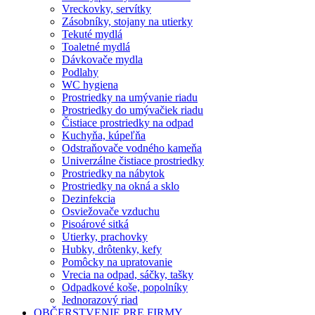
Vreckovky, servítky
Zásobníky, stojany na utierky
Tekuté mydlá
Toaletné mydlá
Dávkovače mydla
Podlahy
WC hygiena
Prostriedky na umývanie riadu
Prostriedky do umývačiek riadu
Čistiace prostriedky na odpad
Kuchyňa, kúpeľňa
Odstraňovače vodného kameňa
Univerzálne čistiace prostriedky
Prostriedky na nábytok
Prostriedky na okná a sklo
Dezinfekcia
Osviežovače vzduchu
Pisoárové sitká
Utierky, prachovky
Hubky, drôtenky, kefy
Pomôcky na upratovanie
Vrecia na odpad, sáčky, tašky
Odpadkové koše, popolníky
Jednorazový riad
OBČERSTVENIE PRE FIRMY