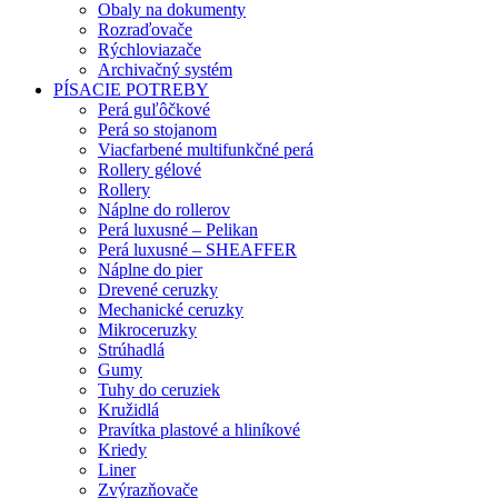
Obaly na dokumenty
Rozraďovače
Rýchloviazače
Archivačný systém
PÍSACIE POTREBY
Perá guľôčkové
Perá so stojanom
Viacfarbené multifunkčné perá
Rollery gélové
Rollery
Náplne do rollerov
Perá luxusné – Pelikan
Perá luxusné – SHEAFFER
Náplne do pier
Drevené ceruzky
Mechanické ceruzky
Mikroceruzky
Strúhadlá
Gumy
Tuhy do ceruziek
Kružidlá
Pravítka plastové a hliníkové
Kriedy
Liner
Zvýrazňovače