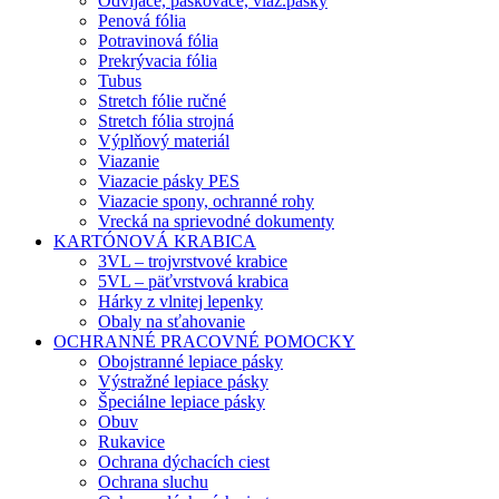
Odvíjače, páskovače, viaz.pásky
Penová fólia
Potravinová fólia
Prekrývacia fólia
Tubus
Stretch fólie ručné
Stretch fólia strojná
Výplňový materiál
Viazanie
Viazacie pásky PES
Viazacie spony, ochranné rohy
Vrecká na sprievodné dokumenty
KARTÓNOVÁ KRABICA
3VL – trojvrstvové krabice
5VL – päťvrstvová krabica
Hárky z vlnitej lepenky
Obaly na sťahovanie
OCHRANNÉ PRACOVNÉ POMOCKY
Obojstranné lepiace pásky
Výstražné lepiace pásky
Špeciálne lepiace pásky
Obuv
Rukavice
Ochrana dýchacích ciest
Ochrana sluchu