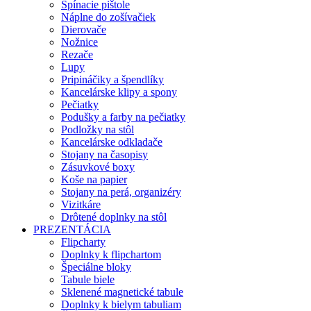
Spínacie pištole
Náplne do zošívačiek
Dierovače
Nožnice
Rezače
Lupy
Pripináčiky a špendlíky
Kancelárske klipy a spony
Pečiatky
Podušky a farby na pečiatky
Podložky na stôl
Kancelárske odkladače
Stojany na časopisy
Zásuvkové boxy
Koše na papier
Stojany na perá, organizéry
Vizitkáre
Drôtené doplnky na stôl
PREZENTÁCIA
Flipcharty
Doplnky k flipchartom
Špeciálne bloky
Tabule biele
Sklenené magnetické tabule
Doplnky k bielym tabuliam