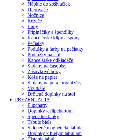
Náplne do zošívačiek
Dierovače
Nožnice
Rezače
Lupy
Pripináčiky a špendlíky
Kancelárske klipy a spony
Pečiatky
Podušky a farby na pečiatky
Podložky na stôl
Kancelárske odkladače
Stojany na časopisy
Zásuvkové boxy
Koše na papier
Stojany na perá, organizéry
Vizitkáre
Drôtené doplnky na stôl
PREZENTÁCIA
Flipcharty
Doplnky k flipchartom
Špeciálne bloky
Tabule biele
Sklenené magnetické tabule
Doplnky k bielym tabuliam
Čistenie tabúl