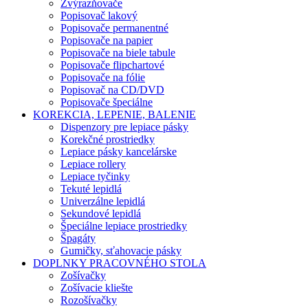
Zvýrazňovače
Popisovač lakový
Popisovače permanentné
Popisovače na papier
Popisovače na biele tabule
Popisovače flipchartové
Popisovače na fólie
Popisovač na CD/DVD
Popisovače špeciálne
KOREKCIA, LEPENIE, BALENIE
Dispenzory pre lepiace pásky
Korekčné prostriedky
Lepiace pásky kancelárske
Lepiace rollery
Lepiace tyčinky
Tekuté lepidlá
Univerzálne lepidlá
Sekundové lepidlá
Špeciálne lepiace prostriedky
Špagáty
Gumičky, sťahovacie pásky
DOPLNKY PRACOVNÉHO STOLA
Zošívačky
Zošívacie kliešte
Rozošívačky