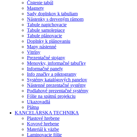
Čistenie tabúl
Magnety
Sady doplnkov k tabuliam
Nástenky s dreveným rámom
Tabule napichovacie
Tabule samolepiace
Tabule plánovacie
Doplnky k plánovaniu
Mapy nástenné
Vitríny
Prezentačné stojany
Menovky, informačné tabuľky
Informačné panely
Info značky a piktogramy
Systémy katalógových panelov
Nástenné prezentačné systémy
Podlahové prezentačné systémy
Fólie na spätnú projekciu
Ukazovadlá
Plátna
KANCELÁRSKA TECHNIKA
Plastové hrebene
Kovové hrebene
Materiál k väzbe
Laminovacie fólie