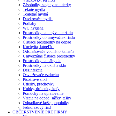
Vreckovky, servítky
Zásobníky, stojany na utierky
Tekuté mydlá
Toaletné mydlá
Dávkovače mydla
Podlahy
WC hygiena
Prostriedky na umývanie riadu
Prostriedky do umývačiek riadu
Čistiace prostriedky na odpad
Kuchyňa, kúpeľňa
Odstraňovače vodného kameňa
Univerzálne čistiace prostriedky
Prostriedky na nábytok
Prostriedky na okná a sklo
Dezinfekcia
Osviežovače vzduchu
Pisoárové sitká
Utierky, prachovky
Hubky, drôtenky, kefy
Pomôcky na upratovanie
Vrecia na odpad, sáčky, tašky
Odpadkové koše, popolníky
Jednorazový riad
OBČERSTVENIE PRE FIRMY