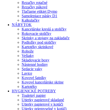
Rezačky rotačné
Rezačky pákové
Tlačiarne etikiet Dymo
Samolepiace pásky D1
Kalkulačky
NÁBYTOK
Kancelárske kreslá a stoličky
Rokovacie stoličky
Skrinky a stojany na zakladače
Podložky pod stoličky
Kartotéky skrinkové
Rohože
Vešiaky
Skladovacie boxy
Nástenné hodiny
Sedacie vaky
Lavice
Kovové šatníky
Kovové kancelárske skrine
Kartotéky
HYGIENICKÉ POTREBY
Toaletný papier
Utierky papierové skladané
Utierky papierové v kotúči
Utierky priemyselné v kotúči