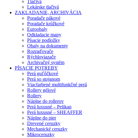
Tlačivá
Lekárske tlačivá
ZAKLADANIE, ARCHIVÁCIA
Poradače pákové
Poradače krúžkové
Euroobaly
Odkladacie mapy
Písacie podložky
Obaly na dokumenty
Rozraďovače
Rýchloviazače
Archivačný systém
PÍSACIE POTREBY
Perá guľôčkové
Perá so stojanom
Viacfarbené multifunkčné perá
Rollery gélové
Rollery
Náplne do rollerov
Perá luxusné – Pelikan
Perá luxusné – SHEAFFER
Náplne do pier
Drevené ceruzky
Mechanické ceruzky
Mikroceruzky