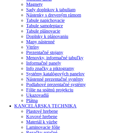
Magnety
Sady doplnkov k tabuliam
Nástenky s dreveným rámom
Tabule napichovacie
Tabule samolepiace
Tabule plánovacie
Doplnky k plánovaniu
Mapy nástenné
Vitríny
Prezentačné stojany
Menovky, informačné tabuľky
Informačné panely
Info značky a piktogramy
Systémy katalógových panelov
Nástenné prezentačné systémy
Podlahové prezentačné systémy
Fólie na spätnú projekciu
Ukazovadlá
Plátna
KANCELÁRSKA TECHNIKA
Plastové hrebene
Kovové hrebene
Materiál k väzbe
Laminovacie fólie
Rezačky rotačné