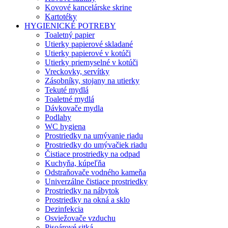
Kovové kancelárske skrine
Kartotéky
HYGIENICKÉ POTREBY
Toaletný papier
Utierky papierové skladané
Utierky papierové v kotúči
Utierky priemyselné v kotúči
Vreckovky, servítky
Zásobníky, stojany na utierky
Tekuté mydlá
Toaletné mydlá
Dávkovače mydla
Podlahy
WC hygiena
Prostriedky na umývanie riadu
Prostriedky do umývačiek riadu
Čistiace prostriedky na odpad
Kuchyňa, kúpeľňa
Odstraňovače vodného kameňa
Univerzálne čistiace prostriedky
Prostriedky na nábytok
Prostriedky na okná a sklo
Dezinfekcia
Osviežovače vzduchu
Pisoárové sitká