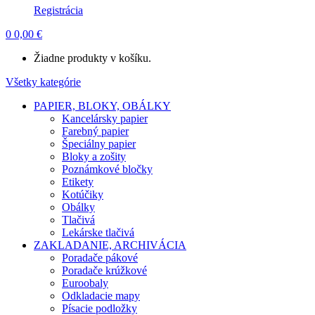
Registrácia
0
0,00
€
Žiadne produkty v košíku.
Všetky kategórie
PAPIER, BLOKY, OBÁLKY
Kancelársky papier
Farebný papier
Špeciálny papier
Bloky a zošity
Poznámkové bločky
Etikety
Kotúčiky
Obálky
Tlačivá
Lekárske tlačivá
ZAKLADANIE, ARCHIVÁCIA
Poradače pákové
Poradače krúžkové
Euroobaly
Odkladacie mapy
Písacie podložky