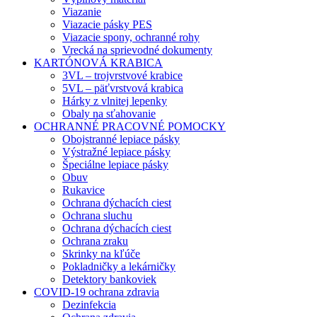
Viazanie
Viazacie pásky PES
Viazacie spony, ochranné rohy
Vrecká na sprievodné dokumenty
KARTÓNOVÁ KRABICA
3VL – trojvrstvové krabice
5VL – päťvrstvová krabica
Hárky z vlnitej lepenky
Obaly na sťahovanie
OCHRANNÉ PRACOVNÉ POMOCKY
Obojstranné lepiace pásky
Výstražné lepiace pásky
Špeciálne lepiace pásky
Obuv
Rukavice
Ochrana dýchacích ciest
Ochrana sluchu
Ochrana dýchacích ciest
Ochrana zraku
Skrinky na kľúče
Pokladničky a lekárničky
Detektory bankoviek
COVID-19 ochrana zdravia
Dezinfekcia