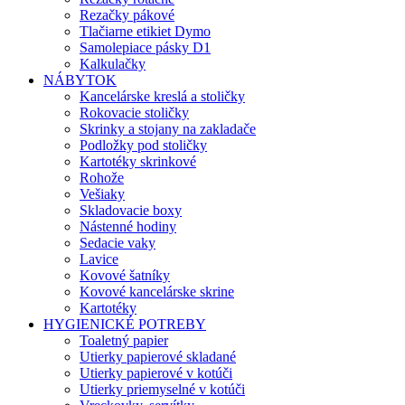
Rezačky pákové
Tlačiarne etikiet Dymo
Samolepiace pásky D1
Kalkulačky
NÁBYTOK
Kancelárske kreslá a stoličky
Rokovacie stoličky
Skrinky a stojany na zakladače
Podložky pod stoličky
Kartotéky skrinkové
Rohože
Vešiaky
Skladovacie boxy
Nástenné hodiny
Sedacie vaky
Lavice
Kovové šatníky
Kovové kancelárske skrine
Kartotéky
HYGIENICKÉ POTREBY
Toaletný papier
Utierky papierové skladané
Utierky papierové v kotúči
Utierky priemyselné v kotúči