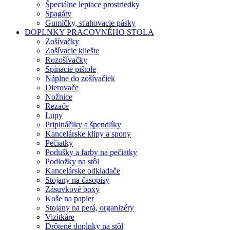
Špeciálne lepiace prostriedky
Špagáty
Gumičky, sťahovacie pásky
DOPLNKY PRACOVNÉHO STOLA
Zošívačky
Zošívacie kliešte
Rozošívačky
Spínacie pištole
Náplne do zošívačiek
Dierovače
Nožnice
Rezače
Lupy
Pripináčiky a špendlíky
Kancelárske klipy a spony
Pečiatky
Podušky a farby na pečiatky
Podložky na stôl
Kancelárske odkladače
Stojany na časopisy
Zásuvkové boxy
Koše na papier
Stojany na perá, organizéry
Vizitkáre
Drôtené doplnky na stôl