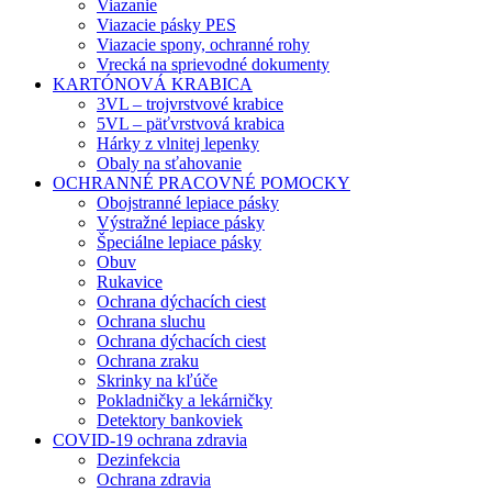
Viazanie
Viazacie pásky PES
Viazacie spony, ochranné rohy
Vrecká na sprievodné dokumenty
KARTÓNOVÁ KRABICA
3VL – trojvrstvové krabice
5VL – päťvrstvová krabica
Hárky z vlnitej lepenky
Obaly na sťahovanie
OCHRANNÉ PRACOVNÉ POMOCKY
Obojstranné lepiace pásky
Výstražné lepiace pásky
Špeciálne lepiace pásky
Obuv
Rukavice
Ochrana dýchacích ciest
Ochrana sluchu
Ochrana dýchacích ciest
Ochrana zraku
Skrinky na kľúče
Pokladničky a lekárničky
Detektory bankoviek
COVID-19 ochrana zdravia
Dezinfekcia
Ochrana zdravia