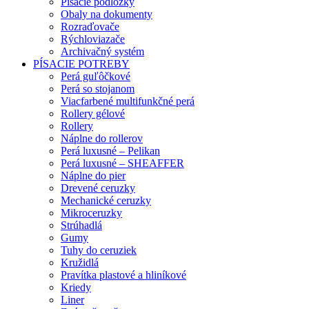
Písacie podložky
Obaly na dokumenty
Rozraďovače
Rýchloviazače
Archivačný systém
PÍSACIE POTREBY
Perá guľôčkové
Perá so stojanom
Viacfarbené multifunkčné perá
Rollery gélové
Rollery
Náplne do rollerov
Perá luxusné – Pelikan
Perá luxusné – SHEAFFER
Náplne do pier
Drevené ceruzky
Mechanické ceruzky
Mikroceruzky
Strúhadlá
Gumy
Tuhy do ceruziek
Kružidlá
Pravítka plastové a hliníkové
Kriedy
Liner