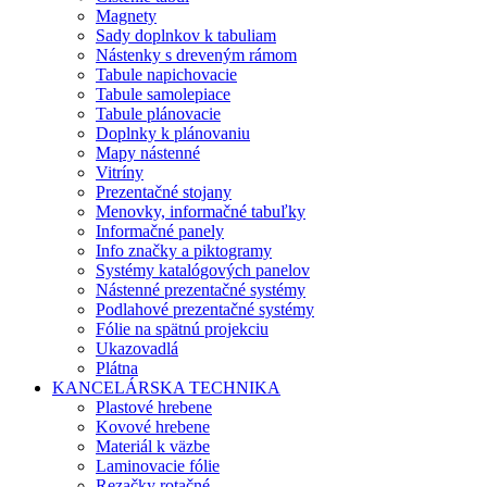
Magnety
Sady doplnkov k tabuliam
Nástenky s dreveným rámom
Tabule napichovacie
Tabule samolepiace
Tabule plánovacie
Doplnky k plánovaniu
Mapy nástenné
Vitríny
Prezentačné stojany
Menovky, informačné tabuľky
Informačné panely
Info značky a piktogramy
Systémy katalógových panelov
Nástenné prezentačné systémy
Podlahové prezentačné systémy
Fólie na spätnú projekciu
Ukazovadlá
Plátna
KANCELÁRSKA TECHNIKA
Plastové hrebene
Kovové hrebene
Materiál k väzbe
Laminovacie fólie
Rezačky rotačné