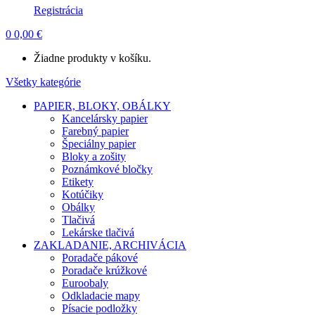
Registrácia
0
0,00
€
Žiadne produkty v košíku.
Všetky kategórie
PAPIER, BLOKY, OBÁLKY
Kancelársky papier
Farebný papier
Špeciálny papier
Bloky a zošity
Poznámkové bločky
Etikety
Kotúčiky
Obálky
Tlačivá
Lekárske tlačivá
ZAKLADANIE, ARCHIVÁCIA
Poradače pákové
Poradače krúžkové
Euroobaly
Odkladacie mapy
Písacie podložky