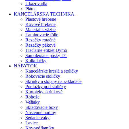
Ukazovadlá
Plátna
KANCELÁRSKA TECHNIKA
Plastové hrebene
Kovové hrebene
Materiál k väzbe
Laminovacie fólie
Rezačky rotačné
Rezačky pákové
Tlačiarne etikiet Dymo
Samolepiace pásky D1
Kalkulačky
NÁBYTOK
Kancelárske kreslá a stoličky
Rokovacie stoličky
Skrinky a stojany na zakladače
Podložky pod stoličky
Kartotéky skrinkové
Rohože
Vešiaky
Skladovacie boxy
Nástenné hodiny
Sedacie vaky
Lavice
Kovové šatníky