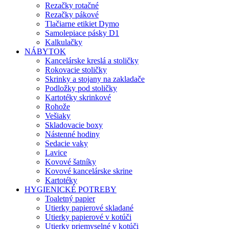
Rezačky rotačné
Rezačky pákové
Tlačiarne etikiet Dymo
Samolepiace pásky D1
Kalkulačky
NÁBYTOK
Kancelárske kreslá a stoličky
Rokovacie stoličky
Skrinky a stojany na zakladače
Podložky pod stoličky
Kartotéky skrinkové
Rohože
Vešiaky
Skladovacie boxy
Nástenné hodiny
Sedacie vaky
Lavice
Kovové šatníky
Kovové kancelárske skrine
Kartotéky
HYGIENICKÉ POTREBY
Toaletný papier
Utierky papierové skladané
Utierky papierové v kotúči
Utierky priemyselné v kotúči