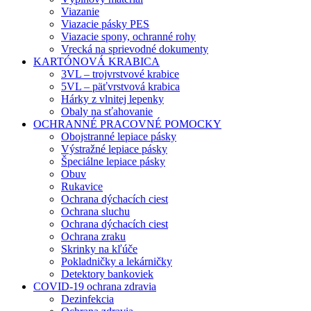
Viazanie
Viazacie pásky PES
Viazacie spony, ochranné rohy
Vrecká na sprievodné dokumenty
KARTÓNOVÁ KRABICA
3VL – trojvrstvové krabice
5VL – päťvrstvová krabica
Hárky z vlnitej lepenky
Obaly na sťahovanie
OCHRANNÉ PRACOVNÉ POMOCKY
Obojstranné lepiace pásky
Výstražné lepiace pásky
Špeciálne lepiace pásky
Obuv
Rukavice
Ochrana dýchacích ciest
Ochrana sluchu
Ochrana dýchacích ciest
Ochrana zraku
Skrinky na kľúče
Pokladničky a lekárničky
Detektory bankoviek
COVID-19 ochrana zdravia
Dezinfekcia