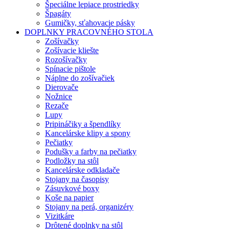
Špeciálne lepiace prostriedky
Špagáty
Gumičky, sťahovacie pásky
DOPLNKY PRACOVNÉHO STOLA
Zošívačky
Zošívacie kliešte
Rozošívačky
Spínacie pištole
Náplne do zošívačiek
Dierovače
Nožnice
Rezače
Lupy
Pripináčiky a špendlíky
Kancelárske klipy a spony
Pečiatky
Podušky a farby na pečiatky
Podložky na stôl
Kancelárske odkladače
Stojany na časopisy
Zásuvkové boxy
Koše na papier
Stojany na perá, organizéry
Vizitkáre
Drôtené doplnky na stôl