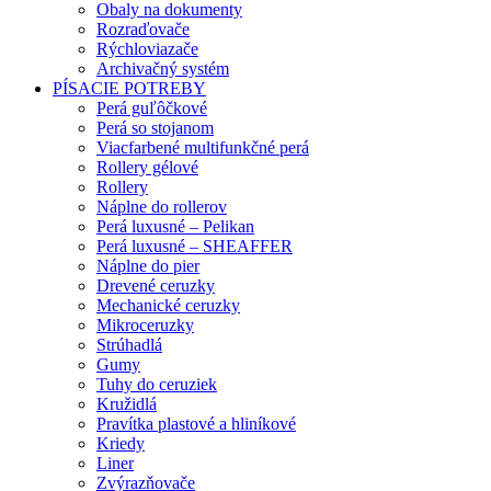
Obaly na dokumenty
Rozraďovače
Rýchloviazače
Archivačný systém
PÍSACIE POTREBY
Perá guľôčkové
Perá so stojanom
Viacfarbené multifunkčné perá
Rollery gélové
Rollery
Náplne do rollerov
Perá luxusné – Pelikan
Perá luxusné – SHEAFFER
Náplne do pier
Drevené ceruzky
Mechanické ceruzky
Mikroceruzky
Strúhadlá
Gumy
Tuhy do ceruziek
Kružidlá
Pravítka plastové a hliníkové
Kriedy
Liner
Zvýrazňovače