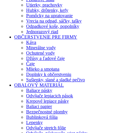
Utierky, prachovky
Hubky, drôtenky, kefy
Pomôcky na upratovanie
Vrecia na odpad, sáčky, tašky
Odpadkové koše, popolníky
Jednorazový riad
OBČERSTVENIE PRE FIRMY
Káva
Minerálne vody
Ochutené vody
Džúsy a ľadové čaje
Čaje
Mlieko a smotana
Doplnky k občerstveniu
Sušienky, slané a sladké pečivo
OBALOVÝ MATERIÁL
Baliace pásky
Odvíjače lepiacich pások
Krepové lepiace pásky
Baliaci papier
Bezpečnostné plomby
Bublinková fólia
Lepenky
Odvíjače stretch fólie