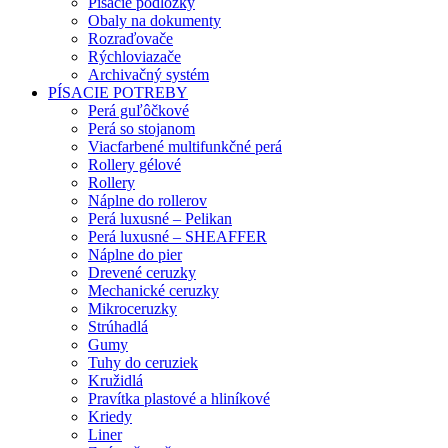
Písacie podložky
Obaly na dokumenty
Rozraďovače
Rýchloviazače
Archivačný systém
PÍSACIE POTREBY
Perá guľôčkové
Perá so stojanom
Viacfarbené multifunkčné perá
Rollery gélové
Rollery
Náplne do rollerov
Perá luxusné – Pelikan
Perá luxusné – SHEAFFER
Náplne do pier
Drevené ceruzky
Mechanické ceruzky
Mikroceruzky
Strúhadlá
Gumy
Tuhy do ceruziek
Kružidlá
Pravítka plastové a hliníkové
Kriedy
Liner