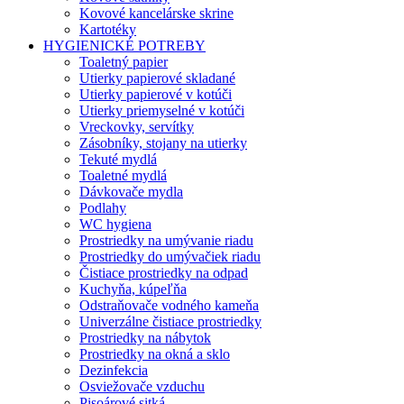
Kovové kancelárske skrine
Kartotéky
HYGIENICKÉ POTREBY
Toaletný papier
Utierky papierové skladané
Utierky papierové v kotúči
Utierky priemyselné v kotúči
Vreckovky, servítky
Zásobníky, stojany na utierky
Tekuté mydlá
Toaletné mydlá
Dávkovače mydla
Podlahy
WC hygiena
Prostriedky na umývanie riadu
Prostriedky do umývačiek riadu
Čistiace prostriedky na odpad
Kuchyňa, kúpeľňa
Odstraňovače vodného kameňa
Univerzálne čistiace prostriedky
Prostriedky na nábytok
Prostriedky na okná a sklo
Dezinfekcia
Osviežovače vzduchu
Pisoárové sitká