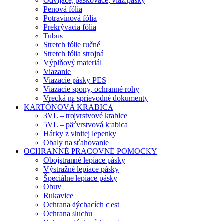
Odvíjače, páskovače, viaz.pásky
Penová fólia
Potravinová fólia
Prekrývacia fólia
Tubus
Stretch fólie ručné
Stretch fólia strojná
Výplňový materiál
Viazanie
Viazacie pásky PES
Viazacie spony, ochranné rohy
Vrecká na sprievodné dokumenty
KARTÓNOVÁ KRABICA
3VL – trojvrstvové krabice
5VL – päťvrstvová krabica
Hárky z vlnitej lepenky
Obaly na sťahovanie
OCHRANNÉ PRACOVNÉ POMOCKY
Obojstranné lepiace pásky
Výstražné lepiace pásky
Špeciálne lepiace pásky
Obuv
Rukavice
Ochrana dýchacích ciest
Ochrana sluchu