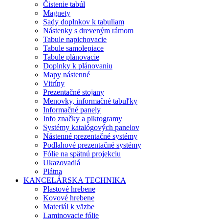
Čistenie tabúl
Magnety
Sady doplnkov k tabuliam
Nástenky s dreveným rámom
Tabule napichovacie
Tabule samolepiace
Tabule plánovacie
Doplnky k plánovaniu
Mapy nástenné
Vitríny
Prezentačné stojany
Menovky, informačné tabuľky
Informačné panely
Info značky a piktogramy
Systémy katalógových panelov
Nástenné prezentačné systémy
Podlahové prezentačné systémy
Fólie na spätnú projekciu
Ukazovadlá
Plátna
KANCELÁRSKA TECHNIKA
Plastové hrebene
Kovové hrebene
Materiál k väzbe
Laminovacie fólie