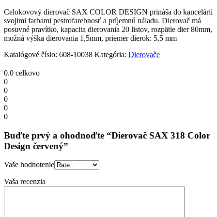
červený
quantity
Celokovový dierovač SAX COLOR DESIGN prináša do kancelárií
svojimi farbami pestrofarebnosť a príjemnú náladu. Dierovač má
posuvné pravítko, kapacita dierovania 20 listov, rozpätie dier 80mm,
možná výška dierovania 1,5mm, priemer dierok: 5,5 mm
Katalógové číslo:
608-10038
Kategória:
Dierovače
0.0
celkovo
0
0
0
0
0
Buďte prvý a ohodnoďte “Dierovač SAX 318 Color
Design červený”
Vaše hodnotenie
Vaša recenzia