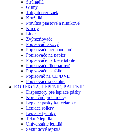
Strúhadlá
Gumy
Tuhy do ceruziek
Kružidlá
Pravítka plastové a hliníkové
Kriedy
Liner
Zvýrazňovače
Popisovač lakový
Popisovače permanentné
Popisovače na papier
Popisovače na biele tabule
Popisovače flipchartové
Popisovače na fólie
Popisovač na CD/DVD
Popisovače špeciálne
KOREKCIA, LEPENIE, BALENIE
Dispenzory pre lepiace pásky
Korekčné prostriedky
Lepiace pásky kancelárske
Lepiace rollery
Lepiace tyčinky
Tekuté lepidlá
Univerzálne lepidlá
Sekundové lepidlá