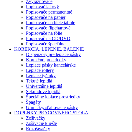
Zvýrazňovače
Popisovač lakový
Popisovače permanentné
Popisovače na papier
Popisovače na biele tabule
Popisovače flipchartové
Popisovače na fólie
Popisovač na CD/DVD
Popisovače špeciálne
KOREKCIA, LEPENIE, BALENIE
Dispenzory pre lepiace pásky
Korekčné prostriedky
Lepiace pásky kancelárske
Lepiace rollery
Lepiace tyčinky
Tekuté lepidlá
Univerzálne lepidlá
Sekundové lepidlá
Špeciálne lepiace prostriedky
Špagáty
Gumičky, sťahovacie pásky
DOPLNKY PRACOVNÉHO STOLA
Zošívačky
Zošívacie kliešte
Rozošívačky