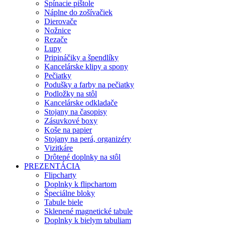
Spínacie pištole
Náplne do zošívačiek
Dierovače
Nožnice
Rezače
Lupy
Pripináčiky a špendlíky
Kancelárske klipy a spony
Pečiatky
Podušky a farby na pečiatky
Podložky na stôl
Kancelárske odkladače
Stojany na časopisy
Zásuvkové boxy
Koše na papier
Stojany na perá, organizéry
Vizitkáre
Drôtené doplnky na stôl
PREZENTÁCIA
Flipcharty
Doplnky k flipchartom
Špeciálne bloky
Tabule biele
Sklenené magnetické tabule
Doplnky k bielym tabuliam