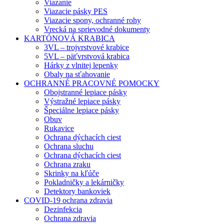
Viazanie
Viazacie pásky PES
Viazacie spony, ochranné rohy
Vrecká na sprievodné dokumenty
KARTÓNOVÁ KRABICA
3VL – trojvrstvové krabice
5VL – päťvrstvová krabica
Hárky z vlnitej lepenky
Obaly na sťahovanie
OCHRANNÉ PRACOVNÉ POMOCKY
Obojstranné lepiace pásky
Výstražné lepiace pásky
Špeciálne lepiace pásky
Obuv
Rukavice
Ochrana dýchacích ciest
Ochrana sluchu
Ochrana dýchacích ciest
Ochrana zraku
Skrinky na kľúče
Pokladničky a lekárničky
Detektory bankoviek
COVID-19 ochrana zdravia
Dezinfekcia
Ochrana zdravia