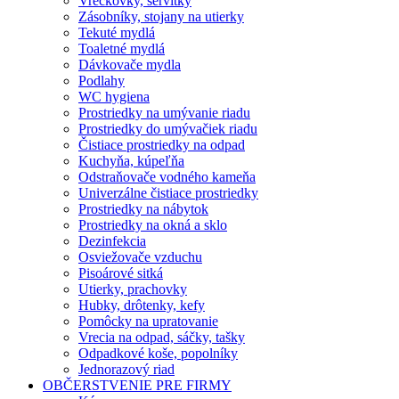
Vreckovky, servítky
Zásobníky, stojany na utierky
Tekuté mydlá
Toaletné mydlá
Dávkovače mydla
Podlahy
WC hygiena
Prostriedky na umývanie riadu
Prostriedky do umývačiek riadu
Čistiace prostriedky na odpad
Kuchyňa, kúpeľňa
Odstraňovače vodného kameňa
Univerzálne čistiace prostriedky
Prostriedky na nábytok
Prostriedky na okná a sklo
Dezinfekcia
Osviežovače vzduchu
Pisoárové sitká
Utierky, prachovky
Hubky, drôtenky, kefy
Pomôcky na upratovanie
Vrecia na odpad, sáčky, tašky
Odpadkové koše, popolníky
Jednorazový riad
OBČERSTVENIE PRE FIRMY