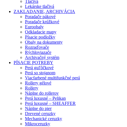
Tlačivá
Lekárske tlačivá
ZAKLADANIE, ARCHIVÁCIA
Poradače pákové
Poradače krúžkové
Euroobaly
Odkladacie mapy
Písacie podložky
Obaly na dokumenty
Rozraďovače
Rýchloviazače
Archivačný systém
PÍSACIE POTREBY
Perá guľôčkové
Perá so stojanom
Viacfarbené multifunkčné perá
Rollery gélové
Rollery
Náplne do rollerov
Perá luxusné – Pelikan
Perá luxusné – SHEAFFER
Náplne do pier
Drevené ceruzky
Mechanické ceruzky
Mikroceruzky