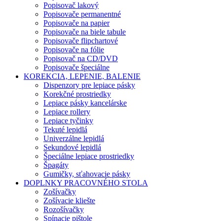
Popisovač lakový
Popisovače permanentné
Popisovače na papier
Popisovače na biele tabule
Popisovače flipchartové
Popisovače na fólie
Popisovač na CD/DVD
Popisovače špeciálne
KOREKCIA, LEPENIE, BALENIE
Dispenzory pre lepiace pásky
Korekčné prostriedky
Lepiace pásky kancelárske
Lepiace rollery
Lepiace tyčinky
Tekuté lepidlá
Univerzálne lepidlá
Sekundové lepidlá
Špeciálne lepiace prostriedky
Špagáty
Gumičky, sťahovacie pásky
DOPLNKY PRACOVNÉHO STOLA
Zošívačky
Zošívacie kliešte
Rozošívačky
Spínacie pištole