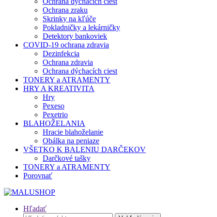
Ochrana dýchacích ciest
Ochrana zraku
Skrinky na kľúče
Pokladničky a lekárničky
Detektory bankoviek
COVID-19 ochrana zdravia
Dezinfekcia
Ochrana zdravia
Ochrana dýchacích ciest
TONERY a ATRAMENTY
HRY A KREATIVITA
Hry
Pexeso
Pexetrio
BLAHOŽELANIA
Hracie blahoželanie
Obálka na peniaze
VŠETKO K BALENIU DARČEKOV
Darčkové tašky
TONERY a ATRAMENTY
Porovnať
Hľadať
Hľadať: