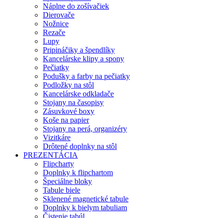
Náplne do zošívačiek
Dierovače
Nožnice
Rezače
Lupy
Pripináčiky a špendlíky
Kancelárske klipy a spony
Pečiatky
Podušky a farby na pečiatky
Podložky na stôl
Kancelárske odkladače
Stojany na časopisy
Zásuvkové boxy
Koše na papier
Stojany na perá, organizéry
Vizitkáre
Drôtené doplnky na stôl
PREZENTÁCIA
Flipcharty
Doplnky k flipchartom
Špeciálne bloky
Tabule biele
Sklenené magnetické tabule
Doplnky k bielym tabuliam
Čistenie tabúl