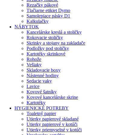
Rezačky pákové
Tlačiarne etikiet Dymo
Samolepiace pásky D1
Kalkulačky
NÁBYTOK
Kancelárske kreslá a stoličky
Rokovacie stoličky
Skrinky a stojany na zakladače
Podložky pod stoličky
Kartotéky skrinkové
Rohože
Vešiaky
Skladovacie boxy
Nástenné hodiny
Sedacie vaky
Lavice
Kovové šatníky
Kovové kancelárske skrine
Kartotéky
HYGIENICKÉ POTREBY
Toaletný papier
Utierky papierové skladané
Utierky papierové v kotúči
Utierky priemyselné v kotúči