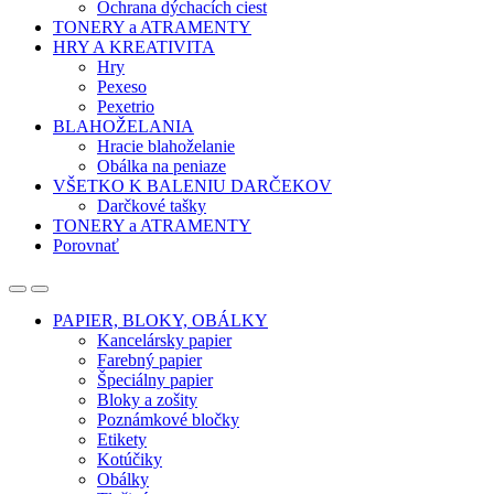
Ochrana dýchacích ciest
TONERY a ATRAMENTY
HRY A KREATIVITA
Hry
Pexeso
Pexetrio
BLAHOŽELANIA
Hracie blahoželanie
Obálka na peniaze
VŠETKO K BALENIU DARČEKOV
Darčkové tašky
TONERY a ATRAMENTY
Porovnať
Open
Close
PAPIER, BLOKY, OBÁLKY
Kancelársky papier
Farebný papier
Špeciálny papier
Bloky a zošity
Poznámkové bločky
Etikety
Kotúčiky
Obálky