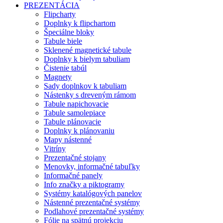
PREZENTÁCIA
Flipcharty
Doplnky k flipchartom
Špeciálne bloky
Tabule biele
Sklenené magnetické tabule
Doplnky k bielym tabuliam
Čistenie tabúl
Magnety
Sady doplnkov k tabuliam
Nástenky s dreveným rámom
Tabule napichovacie
Tabule samolepiace
Tabule plánovacie
Doplnky k plánovaniu
Mapy nástenné
Vitríny
Prezentačné stojany
Menovky, informačné tabuľky
Informačné panely
Info značky a piktogramy
Systémy katalógových panelov
Nástenné prezentačné systémy
Podlahové prezentačné systémy
Fólie na spätnú projekciu