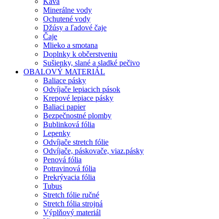
Káva
Minerálne vody
Ochutené vody
Džúsy a ľadové čaje
Čaje
Mlieko a smotana
Doplnky k občerstveniu
Sušienky, slané a sladké pečivo
OBALOVÝ MATERIÁL
Baliace pásky
Odvíjače lepiacich pások
Krepové lepiace pásky
Baliaci papier
Bezpečnostné plomby
Bublinková fólia
Lepenky
Odvíjače stretch fólie
Odvíjače, páskovače, viaz.pásky
Penová fólia
Potravinová fólia
Prekrývacia fólia
Tubus
Stretch fólie ručné
Stretch fólia strojná
Výplňový materiál