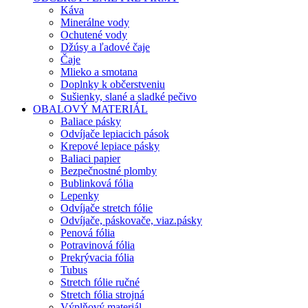
Káva
Minerálne vody
Ochutené vody
Džúsy a ľadové čaje
Čaje
Mlieko a smotana
Doplnky k občerstveniu
Sušienky, slané a sladké pečivo
OBALOVÝ MATERIÁL
Baliace pásky
Odvíjače lepiacich pások
Krepové lepiace pásky
Baliaci papier
Bezpečnostné plomby
Bublinková fólia
Lepenky
Odvíjače stretch fólie
Odvíjače, páskovače, viaz.pásky
Penová fólia
Potravinová fólia
Prekrývacia fólia
Tubus
Stretch fólie ručné
Stretch fólia strojná
Výplňový materiál