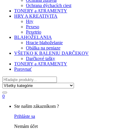
Ochrana zdravia
Ochrana dýchacích ciest
TONERY a ATRAMENTY
HRY A KREATIVITA
Hry
Pexeso
Pexetrio
BLAHOŽELANIA
Hracie blahoželanie
Obálka na peniaze
VŠETKO K BALENIU DARČEKOV
Darčkové tašky
TONERY a ATRAMENTY
Porovnať
Hľadať
0
My
Ste našim zákazníkom ?
Account
Prihláste sa
Nemám účet