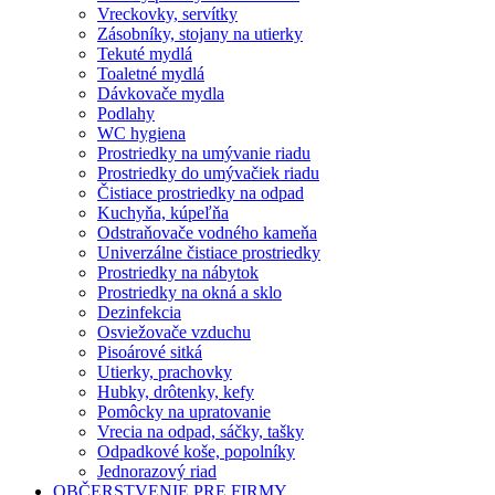
Vreckovky, servítky
Zásobníky, stojany na utierky
Tekuté mydlá
Toaletné mydlá
Dávkovače mydla
Podlahy
WC hygiena
Prostriedky na umývanie riadu
Prostriedky do umývačiek riadu
Čistiace prostriedky na odpad
Kuchyňa, kúpeľňa
Odstraňovače vodného kameňa
Univerzálne čistiace prostriedky
Prostriedky na nábytok
Prostriedky na okná a sklo
Dezinfekcia
Osviežovače vzduchu
Pisoárové sitká
Utierky, prachovky
Hubky, drôtenky, kefy
Pomôcky na upratovanie
Vrecia na odpad, sáčky, tašky
Odpadkové koše, popolníky
Jednorazový riad
OBČERSTVENIE PRE FIRMY