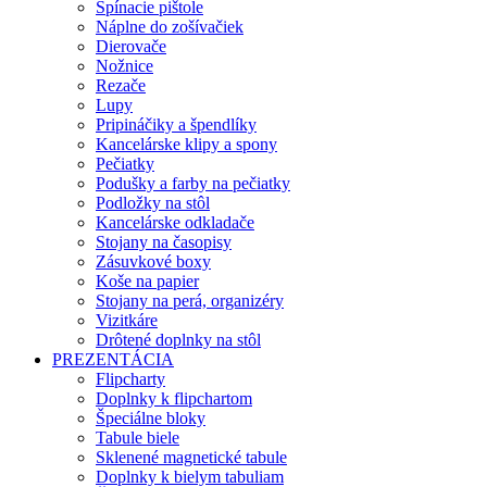
Spínacie pištole
Náplne do zošívačiek
Dierovače
Nožnice
Rezače
Lupy
Pripináčiky a špendlíky
Kancelárske klipy a spony
Pečiatky
Podušky a farby na pečiatky
Podložky na stôl
Kancelárske odkladače
Stojany na časopisy
Zásuvkové boxy
Koše na papier
Stojany na perá, organizéry
Vizitkáre
Drôtené doplnky na stôl
PREZENTÁCIA
Flipcharty
Doplnky k flipchartom
Špeciálne bloky
Tabule biele
Sklenené magnetické tabule
Doplnky k bielym tabuliam