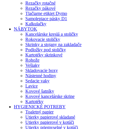
Rezačky rotačné
Rezačky pákové
Tlačiarne etikiet Dymo
Samolepiace pásky D1
Kalkulačky
NÁBYTOK
Kancelárske kreslá a stoličky
Rokovacie stoličky
Skrinky a stojany na zakladače
Podložky pod stoličky
Kartotéky skrinkové
Rohože
Vešiaky
Skladovacie boxy
Nástenné hodiny
Sedacie vaky
Lavice
Kovové šatníky
Kovové kancelárske skrine
Kartotéky
HYGIENICKÉ POTREBY
Toaletný papier
Utierky papierové skladané
Utierky papierové v kotúči
Utierky priemyselné v kotúči