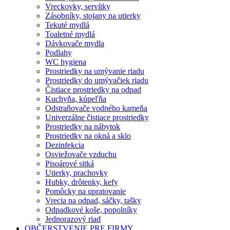
Vreckovky, servítky
Zásobníky, stojany na utierky
Tekuté mydlá
Toaletné mydlá
Dávkovače mydla
Podlahy
WC hygiena
Prostriedky na umývanie riadu
Prostriedky do umývačiek riadu
Čistiace prostriedky na odpad
Kuchyňa, kúpeľňa
Odstraňovače vodného kameňa
Univerzálne čistiace prostriedky
Prostriedky na nábytok
Prostriedky na okná a sklo
Dezinfekcia
Osviežovače vzduchu
Pisoárové sitká
Utierky, prachovky
Hubky, drôtenky, kefy
Pomôcky na upratovanie
Vrecia na odpad, sáčky, tašky
Odpadkové koše, popolníky
Jednorazový riad
OBČERSTVENIE PRE FIRMY