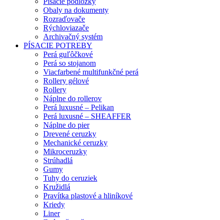
Písacie podložky
Obaly na dokumenty
Rozraďovače
Rýchloviazače
Archivačný systém
PÍSACIE POTREBY
Perá guľôčkové
Perá so stojanom
Viacfarbené multifunkčné perá
Rollery gélové
Rollery
Náplne do rollerov
Perá luxusné – Pelikan
Perá luxusné – SHEAFFER
Náplne do pier
Drevené ceruzky
Mechanické ceruzky
Mikroceruzky
Strúhadlá
Gumy
Tuhy do ceruziek
Kružidlá
Pravítka plastové a hliníkové
Kriedy
Liner