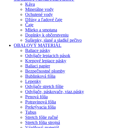
Káva
Minerálne vody
Ochutené vody
Džúsy a ľadové čaje
Čaje
Mlieko a smotana
Doplnky k občerstveniu
Sušienky, slané a sladké pečivo
OBALOVÝ MATERIÁL
Baliace pásky
Odvíjače lepiacich pások
Krepové lepiace pásky
Baliaci papier
Bezpečnostné plomby
Bublinková fólia
Lepenky
Odvíjače stretch fólie
Odvíjače, páskovače, viaz.pásky
Penová fólia
Potravinová fólia
Prekrývacia fólia
Tubus
Stretch fólie ručné
Stretch fólia strojná
Výplňový materiál