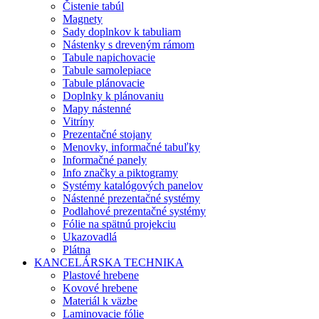
Čistenie tabúl
Magnety
Sady doplnkov k tabuliam
Nástenky s dreveným rámom
Tabule napichovacie
Tabule samolepiace
Tabule plánovacie
Doplnky k plánovaniu
Mapy nástenné
Vitríny
Prezentačné stojany
Menovky, informačné tabuľky
Informačné panely
Info značky a piktogramy
Systémy katalógových panelov
Nástenné prezentačné systémy
Podlahové prezentačné systémy
Fólie na spätnú projekciu
Ukazovadlá
Plátna
KANCELÁRSKA TECHNIKA
Plastové hrebene
Kovové hrebene
Materiál k väzbe
Laminovacie fólie