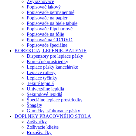
Zvýrazňovače
Popisovač lakový
Popisovače permanentné
Popisovače na papier
Popisovače na biele tabule
Popisovače flipchartové
Popisovače na fólie
Popisovač na CD/DVD
Popisovače špeciálne
KOREKCIA, LEPENIE, BALENIE
Dispenzory pre lepiace pásky
Korekčné prostriedky
Lepiace pásky kancelárske
Lepiace rollery
Lepiace tyčinky
Tekuté lepidlá
Univerzálne lepidlá
Sekundové lepidlá
Špeciálne lepiace prostriedky
Špagáty
Gumičky, sťahovacie pásky
DOPLNKY PRACOVNÉHO STOLA
Zošívačky
Zošívacie kliešte
Rozošívačky