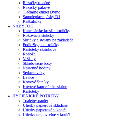
Rezačky rotačné
Rezačky pákové
Tlačiarne etikiet Dymo
Samolepiace pásky D1
Kalkulačky
NÁBYTOK
Kancelárske kreslá a stoličky
Rokovacie stoličky
Skrinky a stojany na zakladače
Podložky pod stoličky
Kartotéky skrinkové
Rohože
Vešiaky
Skladovacie boxy
Nástenné hodiny
Sedacie vaky
Lavice
Kovové šatníky
Kovové kancelárske skrine
Kartotéky
HYGIENICKÉ POTREBY
Toaletný papier
Utierky papierové skladané
Utierky papierové v kotúči
Utierky priemyselné v kotúči