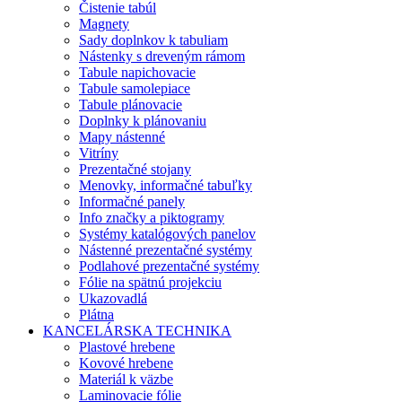
Čistenie tabúl
Magnety
Sady doplnkov k tabuliam
Nástenky s dreveným rámom
Tabule napichovacie
Tabule samolepiace
Tabule plánovacie
Doplnky k plánovaniu
Mapy nástenné
Vitríny
Prezentačné stojany
Menovky, informačné tabuľky
Informačné panely
Info značky a piktogramy
Systémy katalógových panelov
Nástenné prezentačné systémy
Podlahové prezentačné systémy
Fólie na spätnú projekciu
Ukazovadlá
Plátna
KANCELÁRSKA TECHNIKA
Plastové hrebene
Kovové hrebene
Materiál k väzbe
Laminovacie fólie