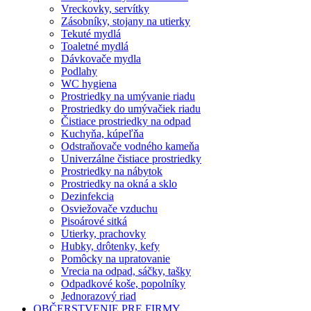
Vreckovky, servítky
Zásobníky, stojany na utierky
Tekuté mydlá
Toaletné mydlá
Dávkovače mydla
Podlahy
WC hygiena
Prostriedky na umývanie riadu
Prostriedky do umývačiek riadu
Čistiace prostriedky na odpad
Kuchyňa, kúpeľňa
Odstraňovače vodného kameňa
Univerzálne čistiace prostriedky
Prostriedky na nábytok
Prostriedky na okná a sklo
Dezinfekcia
Osviežovače vzduchu
Pisoárové sitká
Utierky, prachovky
Hubky, drôtenky, kefy
Pomôcky na upratovanie
Vrecia na odpad, sáčky, tašky
Odpadkové koše, popolníky
Jednorazový riad
OBČERSTVENIE PRE FIRMY