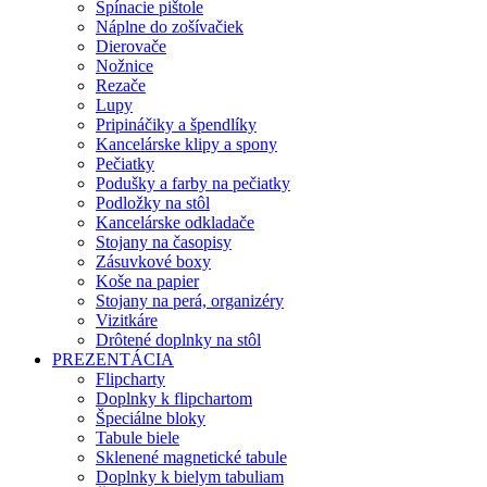
Spínacie pištole
Náplne do zošívačiek
Dierovače
Nožnice
Rezače
Lupy
Pripináčiky a špendlíky
Kancelárske klipy a spony
Pečiatky
Podušky a farby na pečiatky
Podložky na stôl
Kancelárske odkladače
Stojany na časopisy
Zásuvkové boxy
Koše na papier
Stojany na perá, organizéry
Vizitkáre
Drôtené doplnky na stôl
PREZENTÁCIA
Flipcharty
Doplnky k flipchartom
Špeciálne bloky
Tabule biele
Sklenené magnetické tabule
Doplnky k bielym tabuliam