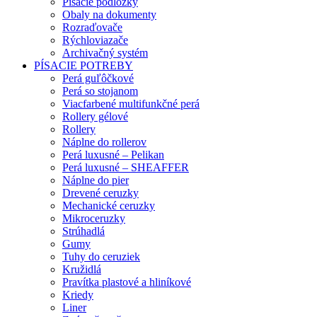
Písacie podložky
Obaly na dokumenty
Rozraďovače
Rýchloviazače
Archivačný systém
PÍSACIE POTREBY
Perá guľôčkové
Perá so stojanom
Viacfarbené multifunkčné perá
Rollery gélové
Rollery
Náplne do rollerov
Perá luxusné – Pelikan
Perá luxusné – SHEAFFER
Náplne do pier
Drevené ceruzky
Mechanické ceruzky
Mikroceruzky
Strúhadlá
Gumy
Tuhy do ceruziek
Kružidlá
Pravítka plastové a hliníkové
Kriedy
Liner