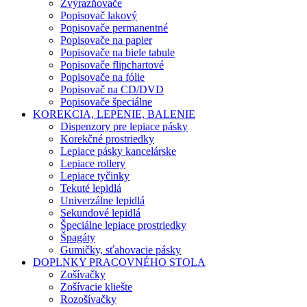
Zvýrazňovače
Popisovač lakový
Popisovače permanentné
Popisovače na papier
Popisovače na biele tabule
Popisovače flipchartové
Popisovače na fólie
Popisovač na CD/DVD
Popisovače špeciálne
KOREKCIA, LEPENIE, BALENIE
Dispenzory pre lepiace pásky
Korekčné prostriedky
Lepiace pásky kancelárske
Lepiace rollery
Lepiace tyčinky
Tekuté lepidlá
Univerzálne lepidlá
Sekundové lepidlá
Špeciálne lepiace prostriedky
Špagáty
Gumičky, sťahovacie pásky
DOPLNKY PRACOVNÉHO STOLA
Zošívačky
Zošívacie kliešte
Rozošívačky