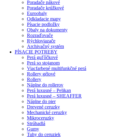
Poradače pákové
Poradače krúžkové
Euroobaly
Odkladacie mapy
Písacie podložky
Obaly na dokumenty
Rozraďovače
Rýchloviazače
Archivačný systém
PÍSACIE POTREBY
Perá guľôčkové
Perá so stojanom
Viacfarbené multifunkčné perá
Rollery gélové
Rollery
Náplne do rollerov
Perá luxusné – Pelikan
Perá luxusné – SHEAFFER
Náplne do pier
Drevené ceruzky
Mechanické ceruzky
Mikroceruzky
Strúhadlá
Gumy
Tuhy do ceruziek