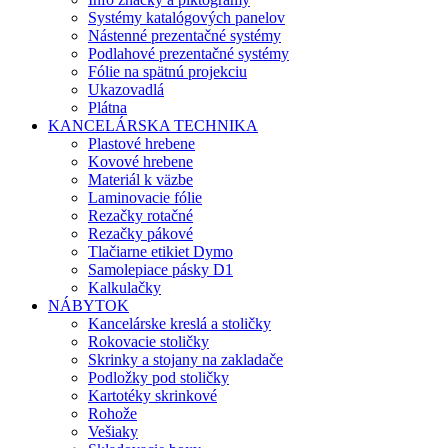
Systémy katalógových panelov
Nástenné prezentačné systémy
Podlahové prezentačné systémy
Fólie na spätnú projekciu
Ukazovadlá
Plátna
KANCELÁRSKA TECHNIKA
Plastové hrebene
Kovové hrebene
Materiál k väzbe
Laminovacie fólie
Rezačky rotačné
Rezačky pákové
Tlačiarne etikiet Dymo
Samolepiace pásky D1
Kalkulačky
NÁBYTOK
Kancelárske kreslá a stoličky
Rokovacie stoličky
Skrinky a stojany na zakladače
Podložky pod stoličky
Kartotéky skrinkové
Rohože
Vešiaky