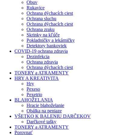
Obuv
Rukavice
Ochrana dýchacích ciest
Ochrana sluchu
Ochrana dýchacích ciest
Ochrana zraku
Skrinky na kľúče
Pokladničky a lekárničky
Detektory bankoviek
COVID-19 ochrana zdravia
Dezinfekcia
Ochrana zdravia
Ochrana dýchacích ciest
TONERY a ATRAMENTY
HRY A KREATIVITA
Hry
Pexeso
Pexetrio
BLAHOŽELANIA
Hracie blahoželanie
Obálka na peniaze
VŠETKO K BALENIU DARČEKOV
Darčkové tašky
TONERY a ATRAMENTY
Porovnať