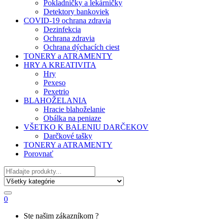
Pokladničky a lekárničky
Detektory bankoviek
COVID-19 ochrana zdravia
Dezinfekcia
Ochrana zdravia
Ochrana dýchacích ciest
TONERY a ATRAMENTY
HRY A KREATIVITA
Hry
Pexeso
Pexetrio
BLAHOŽELANIA
Hracie blahoželanie
Obálka na peniaze
VŠETKO K BALENIU DARČEKOV
Darčkové tašky
TONERY a ATRAMENTY
Porovnať
Hľadať
0
My
Ste našim zákazníkom ?