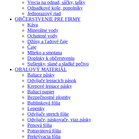
Vrecia na odpad, sáčky, tašky
Odpadkové koše, popolníky
Jednorazový riad
OBČERSTVENIE PRE FIRMY
Káva
Minerálne vody
Ochutené vody
Džúsy a ľadové čaje
Čaje
Mlieko a smotana
Doplnky k občerstveniu
Sušienky, slané a sladké pečivo
OBALOVÝ MATERIÁL
Baliace pásky
Odvíjače lepiacich pások
Krepové lepiace pásky
Baliaci papier
Bezpečnostné plomby
Bublinková fólia
Lepenky
Odvíjače stretch fólie
Odvíjače, páskovače, viaz.pásky
Penová fólia
Potravinová fólia
Prekrývacia fólia