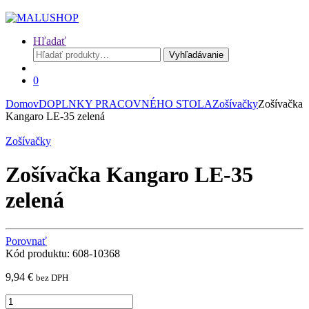
Hľadať
Hľadať:
Vyhľadávanie
0
Domov
DOPLNKY PRACOVNÉHO STOLA
Zošívačky
Zošívačka
Kangaro LE-35 zelená
Zošívačky
Zošívačka Kangaro LE-35
zelená
Porovnať
Kód produktu: 608-10368
9,94
€
bez DPH
Zošívačka