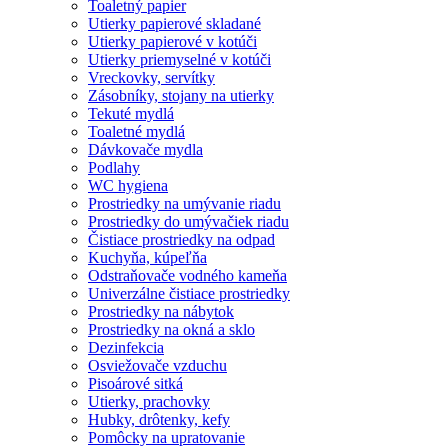
Toaletný papier
Utierky papierové skladané
Utierky papierové v kotúči
Utierky priemyselné v kotúči
Vreckovky, servítky
Zásobníky, stojany na utierky
Tekuté mydlá
Toaletné mydlá
Dávkovače mydla
Podlahy
WC hygiena
Prostriedky na umývanie riadu
Prostriedky do umývačiek riadu
Čistiace prostriedky na odpad
Kuchyňa, kúpeľňa
Odstraňovače vodného kameňa
Univerzálne čistiace prostriedky
Prostriedky na nábytok
Prostriedky na okná a sklo
Dezinfekcia
Osviežovače vzduchu
Pisoárové sitká
Utierky, prachovky
Hubky, drôtenky, kefy
Pomôcky na upratovanie