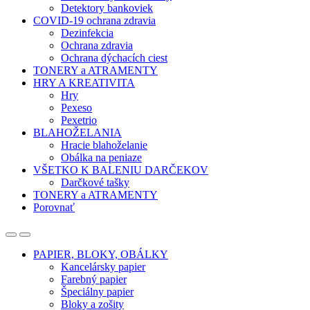
Detektory bankoviek
COVID-19 ochrana zdravia
Dezinfekcia
Ochrana zdravia
Ochrana dýchacích ciest
TONERY a ATRAMENTY
HRY A KREATIVITA
Hry
Pexeso
Pexetrio
BLAHOŽELANIA
Hracie blahoželanie
Obálka na peniaze
VŠETKO K BALENIU DARČEKOV
Darčkové tašky
TONERY a ATRAMENTY
Porovnať
Open
Close
PAPIER, BLOKY, OBÁLKY
Kancelársky papier
Farebný papier
Špeciálny papier
Bloky a zošity