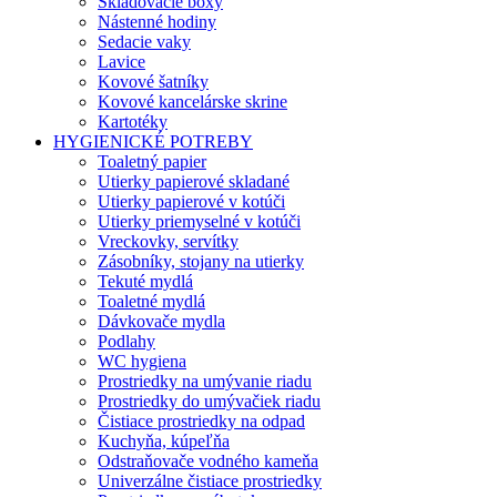
Skladovacie boxy
Nástenné hodiny
Sedacie vaky
Lavice
Kovové šatníky
Kovové kancelárske skrine
Kartotéky
HYGIENICKÉ POTREBY
Toaletný papier
Utierky papierové skladané
Utierky papierové v kotúči
Utierky priemyselné v kotúči
Vreckovky, servítky
Zásobníky, stojany na utierky
Tekuté mydlá
Toaletné mydlá
Dávkovače mydla
Podlahy
WC hygiena
Prostriedky na umývanie riadu
Prostriedky do umývačiek riadu
Čistiace prostriedky na odpad
Kuchyňa, kúpeľňa
Odstraňovače vodného kameňa
Univerzálne čistiace prostriedky