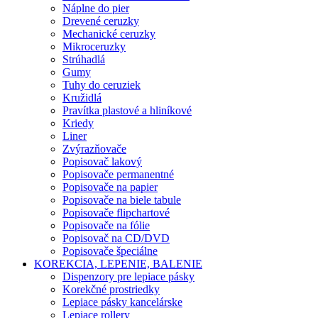
Náplne do pier
Drevené ceruzky
Mechanické ceruzky
Mikroceruzky
Strúhadlá
Gumy
Tuhy do ceruziek
Kružidlá
Pravítka plastové a hliníkové
Kriedy
Liner
Zvýrazňovače
Popisovač lakový
Popisovače permanentné
Popisovače na papier
Popisovače na biele tabule
Popisovače flipchartové
Popisovače na fólie
Popisovač na CD/DVD
Popisovače špeciálne
KOREKCIA, LEPENIE, BALENIE
Dispenzory pre lepiace pásky
Korekčné prostriedky
Lepiace pásky kancelárske
Lepiace rollery