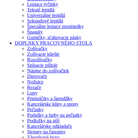
Lepiace tyčinky
Tekuté lepidlá
Univerzálne lepidlá
Sekundové lepidlá
Špeciálne lepiace prostriedky
Špagáty
Gumičky, sťahovacie pásky
DOPLNKY PRACOVNÉHO STOLA
Zošívačky
Zošívacie kliešte
Rozošívačky
Spínacie pištole
Náplne do zošívačiek
Dierovače
Nožnice
Rezače
Lupy
Pripináčiky a špendlíky
Kancelárske klipy a spony
Pečiatky
Podušky a farby na pečiatky
Podložky na stôl
Kancelárske odkladače
Stojany na časopisy
Zásuvkové boxy