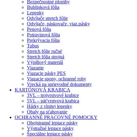
Bezpečnostné plomby
Bublinková fólia
Lepenky
Odvíjače stretch fólie
Odvíjače, páskovače, viaz.pásky
Penová fólia
Potravinová fólia
Prekrývacia fólia
Tubus
Stretch fólie ručné
Stretch fólia strojná
Výplňový materiál
Viazanie
Viazacie pásky PES
Viazacie spony, ochranné rohy
Vrecká na sprievodné dokumenty
KARTÓNOVÁ KRABICA
3VL – trojvrstvové krabice
5VL – päťvrstvová krabica
Hárky z vlnitej lepenky
Obaly na sťahovanie
OCHRANNÉ PRACOVNÉ POMOCKY
Obojstranné lepiace pásky
Výstražné lepiace pásky
Špeciálne lepiace pásky