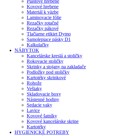
Plastové hrebene
Kovové hrebene
Materiál k väzbe
Laminovacie fólie
Rezačky rotačné
Rezačky pákové
Tlačiarne etikiet Dymo
Samolepiace pásky D1
Kalkulačky
NÁBYTOK
Kancelárske kreslá a stoličky
Rokovacie stoličky
Skrinky a stojany na zakladače
Podložky pod stoličky
Kartotéky skrinkové
Rohože
Vešiaky
Skladovacie boxy
Nástenné hodiny
Sedacie vaky
Lavice
Kovové šatníky
Kovové kancelárske skrine
Kartotéky
HYGIENICKÉ POTREBY