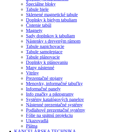
Špeciálne bloky
Tabule biele
Sklenené magnetické tabule
Doplnky k bielym tabuliam
Čistenie tabúl
Magnety
Sady doplnkov k tabuliam
Nástenky s dreveným rámom
Tabule napichovacie
Tabule samolepiace
Tabule plánovacie
Doplnky k plánovaniu
Mapy nástenné
Vitríny
Prezentačné stojany
Menovky, informačné tabuľky
Informačné panely
Info značky a piktogramy
Systémy katalógových panelov
Nástenné prezentačné systémy
Podlahové prezentačné systémy
Fólie na spätnú projekciu
Ukazovadlá
Plátna
KANCELÁRSKA TECHNIKA