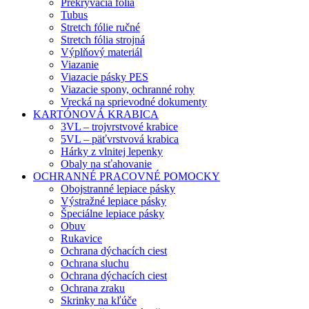
Prekrývacia fólia
Tubus
Stretch fólie ručné
Stretch fólia strojná
Výplňový materiál
Viazanie
Viazacie pásky PES
Viazacie spony, ochranné rohy
Vrecká na sprievodné dokumenty
KARTÓNOVÁ KRABICA
3VL – trojvrstvové krabice
5VL – päťvrstvová krabica
Hárky z vlnitej lepenky
Obaly na sťahovanie
OCHRANNÉ PRACOVNÉ POMOCKY
Obojstranné lepiace pásky
Výstražné lepiace pásky
Špeciálne lepiace pásky
Obuv
Rukavice
Ochrana dýchacích ciest
Ochrana sluchu
Ochrana dýchacích ciest
Ochrana zraku
Skrinky na kľúče