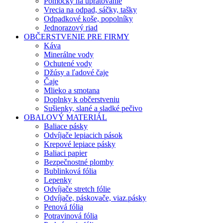
Pomôcky na upratovanie
Vrecia na odpad, sáčky, tašky
Odpadkové koše, popolníky
Jednorazový riad
OBČERSTVENIE PRE FIRMY
Káva
Minerálne vody
Ochutené vody
Džúsy a ľadové čaje
Čaje
Mlieko a smotana
Doplnky k občerstveniu
Sušienky, slané a sladké pečivo
OBALOVÝ MATERIÁL
Baliace pásky
Odvíjače lepiacich pások
Krepové lepiace pásky
Baliaci papier
Bezpečnostné plomby
Bublinková fólia
Lepenky
Odvíjače stretch fólie
Odvíjače, páskovače, viaz.pásky
Penová fólia
Potravinová fólia