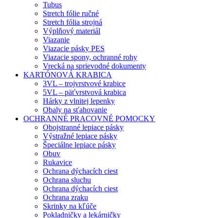
Tubus
Stretch fólie ručné
Stretch fólia strojná
Výplňový materiál
Viazanie
Viazacie pásky PES
Viazacie spony, ochranné rohy
Vrecká na sprievodné dokumenty
KARTÓNOVÁ KRABICA
3VL – trojvrstvové krabice
5VL – päťvrstvová krabica
Hárky z vlnitej lepenky
Obaly na sťahovanie
OCHRANNÉ PRACOVNÉ POMOCKY
Obojstranné lepiace pásky
Výstražné lepiace pásky
Špeciálne lepiace pásky
Obuv
Rukavice
Ochrana dýchacích ciest
Ochrana sluchu
Ochrana dýchacích ciest
Ochrana zraku
Skrinky na kľúče
Pokladničky a lekárničky