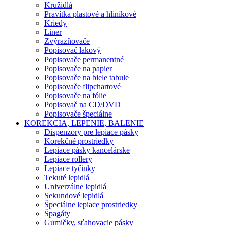
Kružidlá
Pravítka plastové a hliníkové
Kriedy
Liner
Zvýrazňovače
Popisovač lakový
Popisovače permanentné
Popisovače na papier
Popisovače na biele tabule
Popisovače flipchartové
Popisovače na fólie
Popisovač na CD/DVD
Popisovače špeciálne
KOREKCIA, LEPENIE, BALENIE
Dispenzory pre lepiace pásky
Korekčné prostriedky
Lepiace pásky kancelárske
Lepiace rollery
Lepiace tyčinky
Tekuté lepidlá
Univerzálne lepidlá
Sekundové lepidlá
Špeciálne lepiace prostriedky
Špagáty
Gumičky, sťahovacie pásky