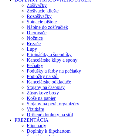
Zošívačky
Zošívacie kliešte
Rozošívačky
Spínacie pištole
Náplne do zošívačiek
Dierovače
Nožnice
Rezače
Lupy
Pripináčiky a špendlíky
Kancelárske klipy a spony
Pečiatky
Podušky a farby na pečiatky
Podložky na stôl
Kancelárske odkladače
Stojany na časopisy
Zásuvkové boxy
Koše na papier
Stojany na perá, organizéry
Vizitkáre
Drôtené doplnky na stôl
PREZENTÁCIA
Flipcharty
Doplnky k flipchartom