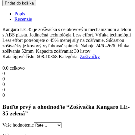
Kangaro
Pridať do košíka
LE-
35
Popis
zelená
Recenzie
quantity
Kangaro LE-35 je zošívačka s celokovovým mechanizmom a telom
s ABS plastu. Jedinečná technológia Less effort. Vďaka technológii
Less effort potrebujete o 45% menej sily na zošívanie. Súčasťou
zošívačky je kovový vyťahovač spiniek. Náboje 24/6 -26/6. Hĺbka
zošívania 52mm. Kapacita zošívania: 30 listov
Katalógové číslo:
608-10368
Kategória:
Zošívačky
0.0
celkovo
0
0
0
0
0
Buďte prvý a ohodnoďte “Zošívačka Kangaro LE-
35 zelená”
Vaše hodnotenie