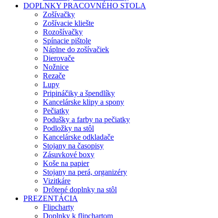
DOPLNKY PRACOVNÉHO STOLA
Zošívačky
Zošívacie kliešte
Rozošívačky
Spínacie pištole
Náplne do zošívačiek
Dierovače
Nožnice
Rezače
Lupy
Pripináčiky a špendlíky
Kancelárske klipy a spony
Pečiatky
Podušky a farby na pečiatky
Podložky na stôl
Kancelárske odkladače
Stojany na časopisy
Zásuvkové boxy
Koše na papier
Stojany na perá, organizéry
Vizitkáre
Drôtené doplnky na stôl
PREZENTÁCIA
Flipcharty
Doplnky k flipchartom