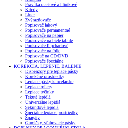
Pravítka plastové a hliníkové
Kriedy
Liner
Zvýrazňovače
Popisovač lakový
Popisovače permanentné
Popisovače na papier
Popisovače na biele tabule
Popisovače flipchartové
Popisovače na fólie
Popisovač na CD/DVD
Popisovače špeciálne
KOREKCIA, LEPENIE, BALENIE
Dispenzory pre lepiace pásky
Korekčné prostriedky
Lepiace pásky kancelárske
Lepiace rollery
Lepiace tyčinky
Tekuté lepidlá
Univerzálne lepidlá
Sekundové lepidlá
Špeciálne lepiace prostriedky
Špagáty
Gumičky, sťahovacie pásky
DOPLNKY PRACOVNÉHO STOLA