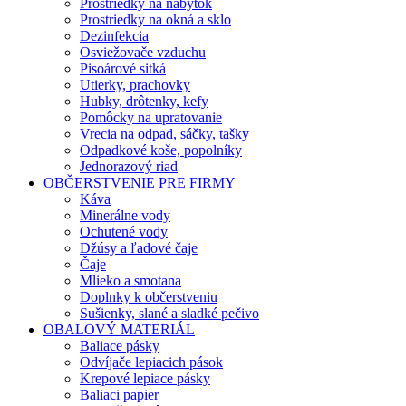
Prostriedky na nábytok
Prostriedky na okná a sklo
Dezinfekcia
Osviežovače vzduchu
Pisoárové sitká
Utierky, prachovky
Hubky, drôtenky, kefy
Pomôcky na upratovanie
Vrecia na odpad, sáčky, tašky
Odpadkové koše, popolníky
Jednorazový riad
OBČERSTVENIE PRE FIRMY
Káva
Minerálne vody
Ochutené vody
Džúsy a ľadové čaje
Čaje
Mlieko a smotana
Doplnky k občerstveniu
Sušienky, slané a sladké pečivo
OBALOVÝ MATERIÁL
Baliace pásky
Odvíjače lepiacich pások
Krepové lepiace pásky
Baliaci papier