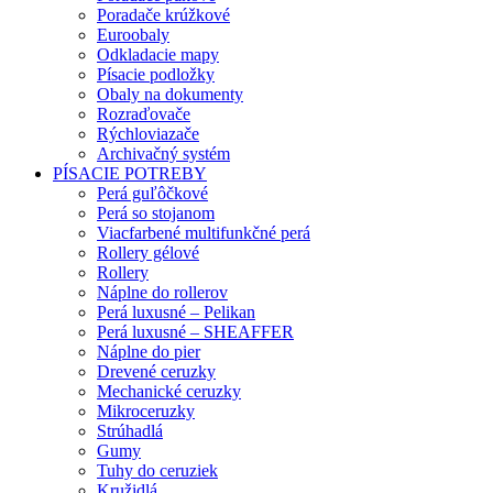
Poradače krúžkové
Euroobaly
Odkladacie mapy
Písacie podložky
Obaly na dokumenty
Rozraďovače
Rýchloviazače
Archivačný systém
PÍSACIE POTREBY
Perá guľôčkové
Perá so stojanom
Viacfarbené multifunkčné perá
Rollery gélové
Rollery
Náplne do rollerov
Perá luxusné – Pelikan
Perá luxusné – SHEAFFER
Náplne do pier
Drevené ceruzky
Mechanické ceruzky
Mikroceruzky
Strúhadlá
Gumy
Tuhy do ceruziek
Kružidlá