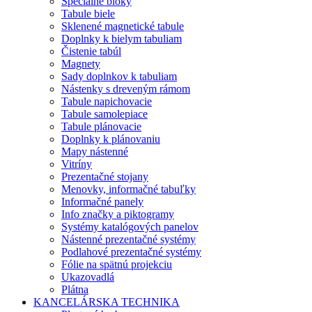
Špeciálne bloky
Tabule biele
Sklenené magnetické tabule
Doplnky k bielym tabuliam
Čistenie tabúl
Magnety
Sady doplnkov k tabuliam
Nástenky s dreveným rámom
Tabule napichovacie
Tabule samolepiace
Tabule plánovacie
Doplnky k plánovaniu
Mapy nástenné
Vitríny
Prezentačné stojany
Menovky, informačné tabuľky
Informačné panely
Info značky a piktogramy
Systémy katalógových panelov
Nástenné prezentačné systémy
Podlahové prezentačné systémy
Fólie na spätnú projekciu
Ukazovadlá
Plátna
KANCELÁRSKA TECHNIKA