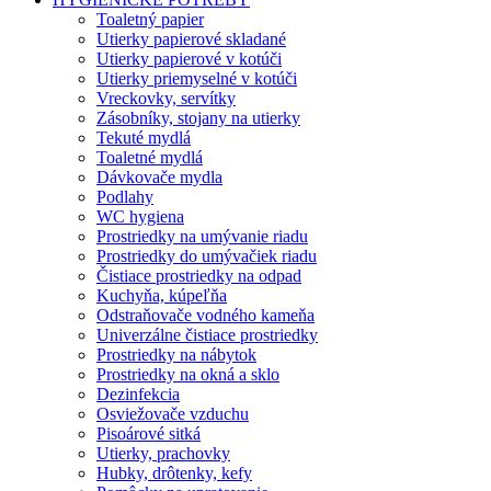
Toaletný papier
Utierky papierové skladané
Utierky papierové v kotúči
Utierky priemyselné v kotúči
Vreckovky, servítky
Zásobníky, stojany na utierky
Tekuté mydlá
Toaletné mydlá
Dávkovače mydla
Podlahy
WC hygiena
Prostriedky na umývanie riadu
Prostriedky do umývačiek riadu
Čistiace prostriedky na odpad
Kuchyňa, kúpeľňa
Odstraňovače vodného kameňa
Univerzálne čistiace prostriedky
Prostriedky na nábytok
Prostriedky na okná a sklo
Dezinfekcia
Osviežovače vzduchu
Pisoárové sitká
Utierky, prachovky
Hubky, drôtenky, kefy