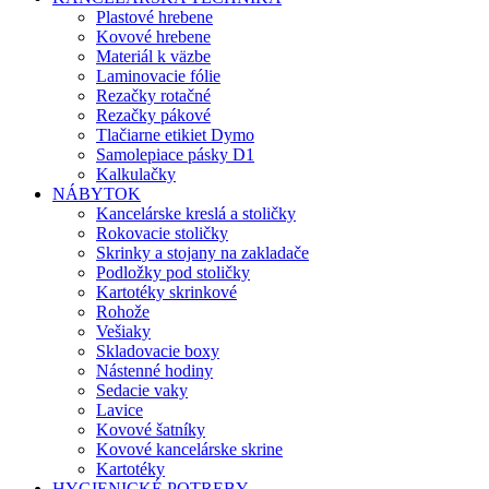
Plastové hrebene
Kovové hrebene
Materiál k väzbe
Laminovacie fólie
Rezačky rotačné
Rezačky pákové
Tlačiarne etikiet Dymo
Samolepiace pásky D1
Kalkulačky
NÁBYTOK
Kancelárske kreslá a stoličky
Rokovacie stoličky
Skrinky a stojany na zakladače
Podložky pod stoličky
Kartotéky skrinkové
Rohože
Vešiaky
Skladovacie boxy
Nástenné hodiny
Sedacie vaky
Lavice
Kovové šatníky
Kovové kancelárske skrine
Kartotéky
HYGIENICKÉ POTREBY