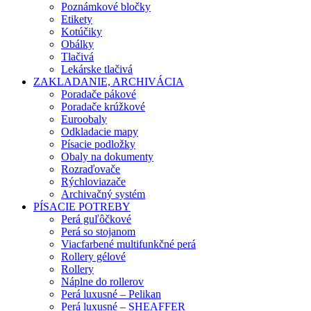
Poznámkové bločky
Etikety
Kotúčiky
Obálky
Tlačivá
Lekárske tlačivá
ZAKLADANIE, ARCHIVÁCIA
Poradače pákové
Poradače krúžkové
Euroobaly
Odkladacie mapy
Písacie podložky
Obaly na dokumenty
Rozraďovače
Rýchloviazače
Archivačný systém
PÍSACIE POTREBY
Perá guľôčkové
Perá so stojanom
Viacfarbené multifunkčné perá
Rollery gélové
Rollery
Náplne do rollerov
Perá luxusné – Pelikan
Perá luxusné – SHEAFFER