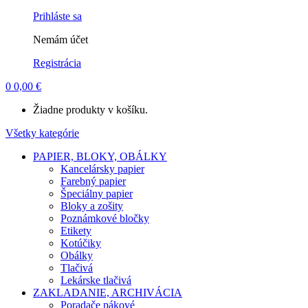
Account
Prihláste sa
Nemám účet
Registrácia
0
0,00
€
Žiadne produkty v košíku.
Všetky kategórie
PAPIER, BLOKY, OBÁLKY
Kancelársky papier
Farebný papier
Špeciálny papier
Bloky a zošity
Poznámkové bločky
Etikety
Kotúčiky
Obálky
Tlačivá
Lekárske tlačivá
ZAKLADANIE, ARCHIVÁCIA
Poradače pákové