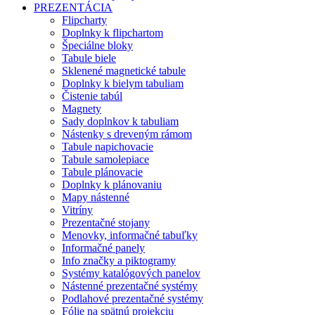
PREZENTÁCIA
Flipcharty
Doplnky k flipchartom
Špeciálne bloky
Tabule biele
Sklenené magnetické tabule
Doplnky k bielym tabuliam
Čistenie tabúl
Magnety
Sady doplnkov k tabuliam
Nástenky s dreveným rámom
Tabule napichovacie
Tabule samolepiace
Tabule plánovacie
Doplnky k plánovaniu
Mapy nástenné
Vitríny
Prezentačné stojany
Menovky, informačné tabuľky
Informačné panely
Info značky a piktogramy
Systémy katalógových panelov
Nástenné prezentačné systémy
Podlahové prezentačné systémy
Fólie na spätnú projekciu