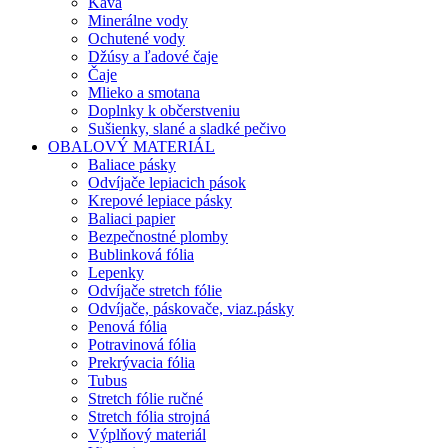
Káva
Minerálne vody
Ochutené vody
Džúsy a ľadové čaje
Čaje
Mlieko a smotana
Doplnky k občerstveniu
Sušienky, slané a sladké pečivo
OBALOVÝ MATERIÁL
Baliace pásky
Odvíjače lepiacich pások
Krepové lepiace pásky
Baliaci papier
Bezpečnostné plomby
Bublinková fólia
Lepenky
Odvíjače stretch fólie
Odvíjače, páskovače, viaz.pásky
Penová fólia
Potravinová fólia
Prekrývacia fólia
Tubus
Stretch fólie ručné
Stretch fólia strojná
Výplňový materiál