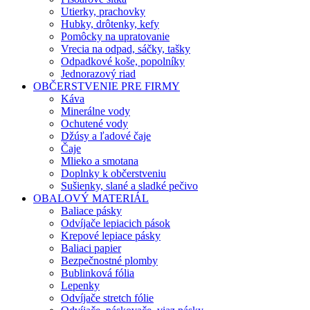
Utierky, prachovky
Hubky, drôtenky, kefy
Pomôcky na upratovanie
Vrecia na odpad, sáčky, tašky
Odpadkové koše, popolníky
Jednorazový riad
OBČERSTVENIE PRE FIRMY
Káva
Minerálne vody
Ochutené vody
Džúsy a ľadové čaje
Čaje
Mlieko a smotana
Doplnky k občerstveniu
Sušienky, slané a sladké pečivo
OBALOVÝ MATERIÁL
Baliace pásky
Odvíjače lepiacich pások
Krepové lepiace pásky
Baliaci papier
Bezpečnostné plomby
Bublinková fólia
Lepenky
Odvíjače stretch fólie