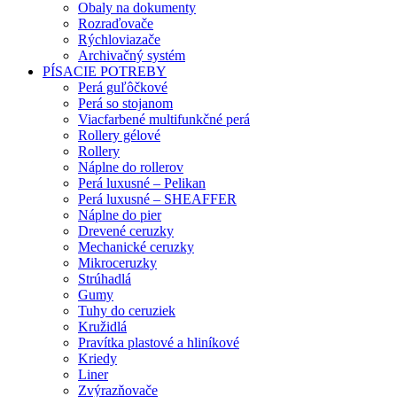
Obaly na dokumenty
Rozraďovače
Rýchloviazače
Archivačný systém
PÍSACIE POTREBY
Perá guľôčkové
Perá so stojanom
Viacfarbené multifunkčné perá
Rollery gélové
Rollery
Náplne do rollerov
Perá luxusné – Pelikan
Perá luxusné – SHEAFFER
Náplne do pier
Drevené ceruzky
Mechanické ceruzky
Mikroceruzky
Strúhadlá
Gumy
Tuhy do ceruziek
Kružidlá
Pravítka plastové a hliníkové
Kriedy
Liner
Zvýrazňovače