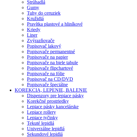
Strúhadlá
Gumy
Tuhy do ceruziek
Kružidlá
Pravítka plastové a hliníkové
Kriedy
Liner
Zvýrazňovače
Popisovač lakový
Popisovače permanentné
Popisovače na papier
Popisovače na biele tabule
Popisovače flipchartové
Popisovače na fólie
Popisovač na CD/DVD
Popisovače špeciálne
KOREKCIA, LEPENIE, BALENIE
Dispenzory pre lepiace pásky
Korekčné prostriedky
Lepiace pásky kancelárske
Lepiace rollery
Lepiace tyčinky
Tekuté lepidlá
Univerzálne lepidlá
Sekundové lepidlá