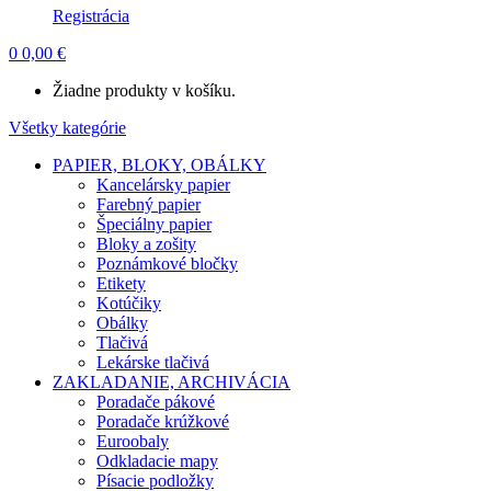
Registrácia
0
0,00
€
Žiadne produkty v košíku.
Všetky kategórie
PAPIER, BLOKY, OBÁLKY
Kancelársky papier
Farebný papier
Špeciálny papier
Bloky a zošity
Poznámkové bločky
Etikety
Kotúčiky
Obálky
Tlačivá
Lekárske tlačivá
ZAKLADANIE, ARCHIVÁCIA
Poradače pákové
Poradače krúžkové
Euroobaly
Odkladacie mapy
Písacie podložky