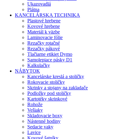
Ukazovadlá
Plátna
KANCELÁRSKA TECHNIKA
Plastové hrebene
Kovové hrebene
Materiál k väzbe
Laminovacie fólie
Rezačky rotačné
Rezačky pákové
Tlačiarne etikiet Dymo
Samolepiace pásky D1
Kalkulačky
NÁBYTOK
Kancelárske kreslá a stoličky
Rokovacie stoličky
Skrinky a stojany na zakladače
Podložky pod stoličky
Kartotéky skrinkové
Rohože
Vešiaky
Skladovacie boxy
Nástenné hodiny
Sedacie vaky
Lavice
Kovové šatníky