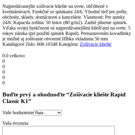
Najpredávanejšie zošívacie kliešte na svete, obľúbené v
kvetinárstvach. Funkčné so spinkami 24/6. Vhodné tiež pre pošty,
obchody, sklady, domácnosti a kancelárie. Vlastnosti: Pre spinky
24/6. Kapacita zošitia: 50 listov (80 g/m2). Zadné plnenie spiniek.
Vďaka svojej funkčnosti sú najpredávanejšími kliešťami na svete. 5
rokov záruka (pri použití spiniek Rapid). Prenastavením kovadlinky
je možné aj zošívanie otvorené.Hĺbka vkladania 56 mm
Katalógové číslo:
608-10348
Kategória:
Zošívacie kliešte
0.0
celkovo
0
0
0
0
0
Buďte prvý a ohodnoďte “Zošívacie kliešte Rapid
Classic K1”
Vaše hodnotenie
Vaša recenzia