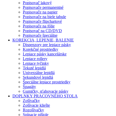
Popisovač lakový
Popisovače permanentné
Popisovače na papier
Popisovače na biele tabule
Popisovače flipchartové
Popisovače na fólie
Popisovač na CD/DVD
Popisovače špeciálne
KOREKCIA, LEPENIE, BALENIE
Dispenzory pre lepiace pásky
Korekčné prostriedky
Lepiace pásky kancelárske
Lepiace rollery
Lepiace tyčinky
Tekuté lepidlá
Univerzálne lepidlá
Sekundové lepidlá
Špeciálne lepiace prostriedky
Špagáty
Gumičky, sťahovacie pásky
DOPLNKY PRACOVNÉHO STOLA
Zošívačky
Zošívacie kliešte
Rozošívačky
Spínacie pištole