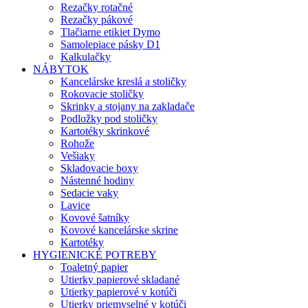
Rezačky rotačné
Rezačky pákové
Tlačiarne etikiet Dymo
Samolepiace pásky D1
Kalkulačky
NÁBYTOK
Kancelárske kreslá a stoličky
Rokovacie stoličky
Skrinky a stojany na zakladače
Podložky pod stoličky
Kartotéky skrinkové
Rohože
Vešiaky
Skladovacie boxy
Nástenné hodiny
Sedacie vaky
Lavice
Kovové šatníky
Kovové kancelárske skrine
Kartotéky
HYGIENICKÉ POTREBY
Toaletný papier
Utierky papierové skladané
Utierky papierové v kotúči
Utierky priemyselné v kotúči