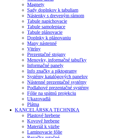
Magnety
Sady doplnkov k tabuliam
Nástenky s dreveným rámom
Tabule napichovacie
Tabule samolepiace
Tabule plánovacie
Doplnky k plánovaniu
Mapy nástenné
Vitríny
Prezentačné stojany
Menovky, informačné tabuľky
Informačné panely
Info značky a piktogramy
Systémy katalógových panelov
Nástenné prezentačné systémy
Podlahové prezentačné systémy
Fólie na spätnú projekciu
Ukazovadlá
Plátna
KANCELÁRSKA TECHNIKA
Plastové hrebene
Kovové hrebene
Materiál k väzbe
Laminovacie fólie
Rezačky rotačné