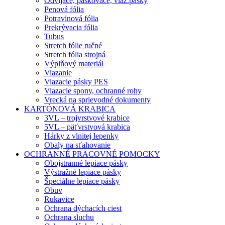
Odvíjače, páskovače, viaz.pásky
Penová fólia
Potravinová fólia
Prekrývacia fólia
Tubus
Stretch fólie ručné
Stretch fólia strojná
Výplňový materiál
Viazanie
Viazacie pásky PES
Viazacie spony, ochranné rohy
Vrecká na sprievodné dokumenty
KARTÓNOVÁ KRABICA
3VL – trojvrstvové krabice
5VL – päťvrstvová krabica
Hárky z vlnitej lepenky
Obaly na sťahovanie
OCHRANNÉ PRACOVNÉ POMOCKY
Obojstranné lepiace pásky
Výstražné lepiace pásky
Špeciálne lepiace pásky
Obuv
Rukavice
Ochrana dýchacích ciest
Ochrana sluchu