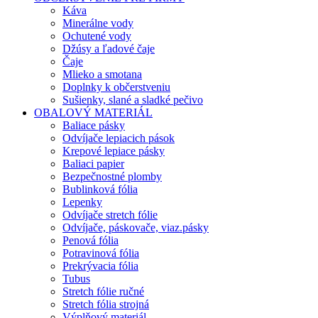
Káva
Minerálne vody
Ochutené vody
Džúsy a ľadové čaje
Čaje
Mlieko a smotana
Doplnky k občerstveniu
Sušienky, slané a sladké pečivo
OBALOVÝ MATERIÁL
Baliace pásky
Odvíjače lepiacich pások
Krepové lepiace pásky
Baliaci papier
Bezpečnostné plomby
Bublinková fólia
Lepenky
Odvíjače stretch fólie
Odvíjače, páskovače, viaz.pásky
Penová fólia
Potravinová fólia
Prekrývacia fólia
Tubus
Stretch fólie ručné
Stretch fólia strojná
Výplňový materiál