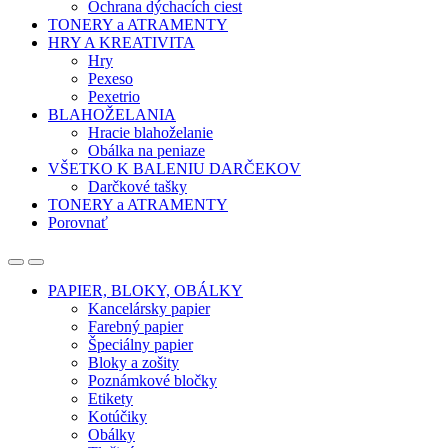
Ochrana dýchacích ciest
TONERY a ATRAMENTY
HRY A KREATIVITA
Hry
Pexeso
Pexetrio
BLAHOŽELANIA
Hracie blahoželanie
Obálka na peniaze
VŠETKO K BALENIU DARČEKOV
Darčkové tašky
TONERY a ATRAMENTY
Porovnať
Open
Close
PAPIER, BLOKY, OBÁLKY
Kancelársky papier
Farebný papier
Špeciálny papier
Bloky a zošity
Poznámkové bločky
Etikety
Kotúčiky
Obálky