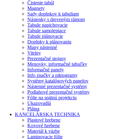
Čistenie tabúl
Magnety
Sady doplnkov k tabuliam
Nástenky s dreveným rámom
Tabule napichovacie
Tabule samolepiace
Tabule plánovacie
Doplnky k plánovaniu
Mapy nástenné
Vitríny
Prezentačné stojany
Menovky, informačné tabuľky
Informačné panely
Info značky a piktogramy
Systémy katalógových panelov
Nástenné prezentačné systémy
Podlahové prezentačné systémy
Fólie na spätnú projekciu
Ukazovadlá
Plátna
KANCELÁRSKA TECHNIKA
Plastové hrebene
Kovové hrebene
Materiál k väzbe
Laminovacie fólie