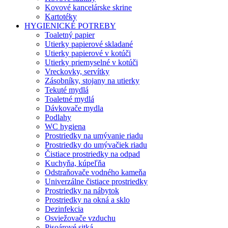
Kovové kancelárske skrine
Kartotéky
HYGIENICKÉ POTREBY
Toaletný papier
Utierky papierové skladané
Utierky papierové v kotúči
Utierky priemyselné v kotúči
Vreckovky, servítky
Zásobníky, stojany na utierky
Tekuté mydlá
Toaletné mydlá
Dávkovače mydla
Podlahy
WC hygiena
Prostriedky na umývanie riadu
Prostriedky do umývačiek riadu
Čistiace prostriedky na odpad
Kuchyňa, kúpeľňa
Odstraňovače vodného kameňa
Univerzálne čistiace prostriedky
Prostriedky na nábytok
Prostriedky na okná a sklo
Dezinfekcia
Osviežovače vzduchu
Pisoárové sitká