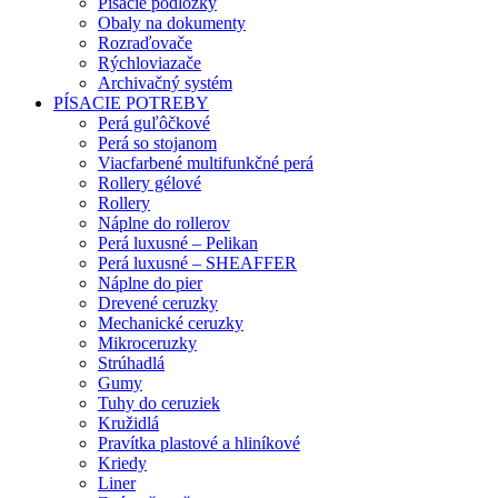
Písacie podložky
Obaly na dokumenty
Rozraďovače
Rýchloviazače
Archivačný systém
PÍSACIE POTREBY
Perá guľôčkové
Perá so stojanom
Viacfarbené multifunkčné perá
Rollery gélové
Rollery
Náplne do rollerov
Perá luxusné – Pelikan
Perá luxusné – SHEAFFER
Náplne do pier
Drevené ceruzky
Mechanické ceruzky
Mikroceruzky
Strúhadlá
Gumy
Tuhy do ceruziek
Kružidlá
Pravítka plastové a hliníkové
Kriedy
Liner