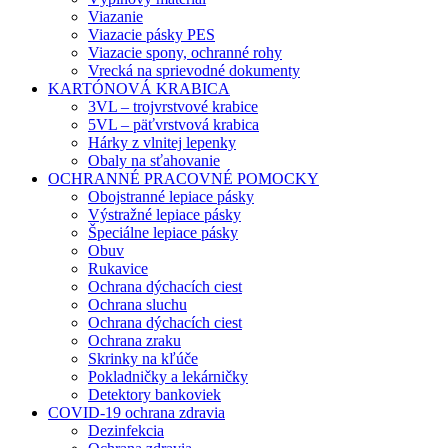
Viazanie
Viazacie pásky PES
Viazacie spony, ochranné rohy
Vrecká na sprievodné dokumenty
KARTÓNOVÁ KRABICA
3VL – trojvrstvové krabice
5VL – päťvrstvová krabica
Hárky z vlnitej lepenky
Obaly na sťahovanie
OCHRANNÉ PRACOVNÉ POMOCKY
Obojstranné lepiace pásky
Výstražné lepiace pásky
Špeciálne lepiace pásky
Obuv
Rukavice
Ochrana dýchacích ciest
Ochrana sluchu
Ochrana dýchacích ciest
Ochrana zraku
Skrinky na kľúče
Pokladničky a lekárničky
Detektory bankoviek
COVID-19 ochrana zdravia
Dezinfekcia