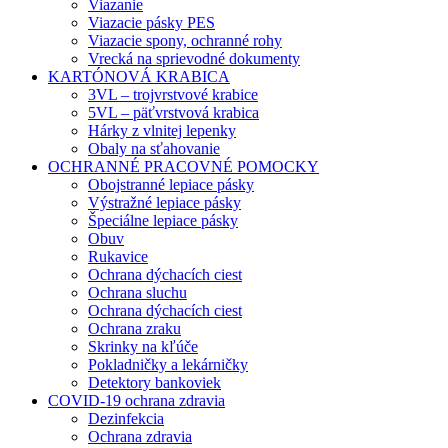
Viazanie
Viazacie pásky PES
Viazacie spony, ochranné rohy
Vrecká na sprievodné dokumenty
KARTÓNOVÁ KRABICA
3VL – trojvrstvové krabice
5VL – päťvrstvová krabica
Hárky z vlnitej lepenky
Obaly na sťahovanie
OCHRANNÉ PRACOVNÉ POMOCKY
Obojstranné lepiace pásky
Výstražné lepiace pásky
Špeciálne lepiace pásky
Obuv
Rukavice
Ochrana dýchacích ciest
Ochrana sluchu
Ochrana dýchacích ciest
Ochrana zraku
Skrinky na kľúče
Pokladničky a lekárničky
Detektory bankoviek
COVID-19 ochrana zdravia
Dezinfekcia
Ochrana zdravia