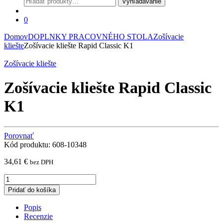
Vyhľadávanie
0
Domov
DOPLNKY PRACOVNÉHO STOLA
Zošívacie
kliešte
Zošívacie kliešte Rapid Classic K1
Zošívacie kliešte
Zošívacie kliešte Rapid Classic
K1
Porovnať
Kód produktu: 608-10348
34,61
€
bez DPH
Zošívacie
kliešte
Pridať do košíka
Rapid
Classic
Popis
K1
Recenzie
quantity