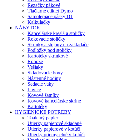
Rezačky pákové
Tlačiarne etikiet Dymo
Samolepiace pásky D1
Kalkulačky
NÁBYTOK
Kancelárske kreslá a stoličky
Rokovacie stoličky
Skrinky a stojany na zakladače
Podložky pod stoličky
Kartotéky skrinkové
Rohože
Vešiaky
Skladovacie boxy
Nástenné hodiny
Sedacie vaky
Lavice
Kovové šatníky
Kovové kancelárske skrine
Kartotéky
HYGIENICKÉ POTREBY
Toaletný papier
Utierky papierové skladané
Utierky papierové v kotúči
Utierky priemyselné v kotúči