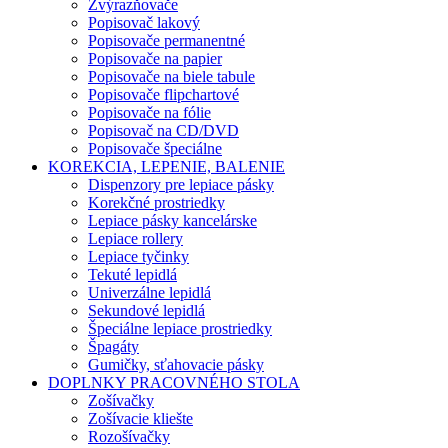
Zvýrazňovače
Popisovač lakový
Popisovače permanentné
Popisovače na papier
Popisovače na biele tabule
Popisovače flipchartové
Popisovače na fólie
Popisovač na CD/DVD
Popisovače špeciálne
KOREKCIA, LEPENIE, BALENIE
Dispenzory pre lepiace pásky
Korekčné prostriedky
Lepiace pásky kancelárske
Lepiace rollery
Lepiace tyčinky
Tekuté lepidlá
Univerzálne lepidlá
Sekundové lepidlá
Špeciálne lepiace prostriedky
Špagáty
Gumičky, sťahovacie pásky
DOPLNKY PRACOVNÉHO STOLA
Zošívačky
Zošívacie kliešte
Rozošívačky