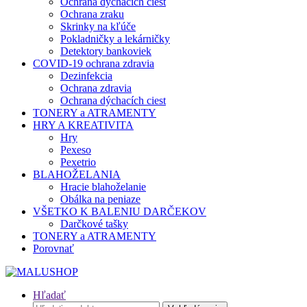
Ochrana dýchacích ciest
Ochrana zraku
Skrinky na kľúče
Pokladničky a lekárničky
Detektory bankoviek
COVID-19 ochrana zdravia
Dezinfekcia
Ochrana zdravia
Ochrana dýchacích ciest
TONERY a ATRAMENTY
HRY A KREATIVITA
Hry
Pexeso
Pexetrio
BLAHOŽELANIA
Hracie blahoželanie
Obálka na peniaze
VŠETKO K BALENIU DARČEKOV
Darčkové tašky
TONERY a ATRAMENTY
Porovnať
Hľadať
Hľadať: