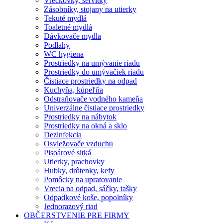
Vreckovky, servítky
Zásobníky, stojany na utierky
Tekuté mydlá
Toaletné mydlá
Dávkovače mydla
Podlahy
WC hygiena
Prostriedky na umývanie riadu
Prostriedky do umývačiek riadu
Čistiace prostriedky na odpad
Kuchyňa, kúpeľňa
Odstraňovače vodného kameňa
Univerzálne čistiace prostriedky
Prostriedky na nábytok
Prostriedky na okná a sklo
Dezinfekcia
Osviežovače vzduchu
Pisoárové sitká
Utierky, prachovky
Hubky, drôtenky, kefy
Pomôcky na upratovanie
Vrecia na odpad, sáčky, tašky
Odpadkové koše, popolníky
Jednorazový riad
OBČERSTVENIE PRE FIRMY