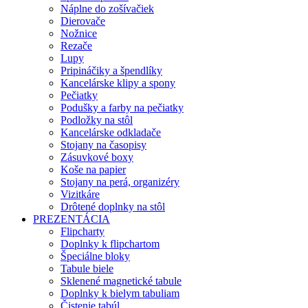
Náplne do zošívačiek
Dierovače
Nožnice
Rezače
Lupy
Pripináčiky a špendlíky
Kancelárske klipy a spony
Pečiatky
Podušky a farby na pečiatky
Podložky na stôl
Kancelárske odkladače
Stojany na časopisy
Zásuvkové boxy
Koše na papier
Stojany na perá, organizéry
Vizitkáre
Drôtené doplnky na stôl
PREZENTÁCIA
Flipcharty
Doplnky k flipchartom
Špeciálne bloky
Tabule biele
Sklenené magnetické tabule
Doplnky k bielym tabuliam
Čistenie tabúl