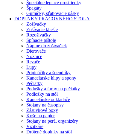
Špeciálne lepiace prostriedky
Špagáty
Gumičky, sťahovacie pásky
DOPLNKY PRACOVNÉHO STOLA
Zošívačky
Zošívacie kliešte
Rozošívačky
Spínacie pištole
Náplne do zošívačiek
Dierovače
Nožnice
Rezače
Lupy
Pripináčiky a špendlíky
Kancelárske klipy a spony
Pečiatky
Podušky a farby na pečiatky
Podložky na stôl
Kancelárske odkladače
Stojany na časopisy
Zásuvkové boxy
Koše na papier
Stojany na perá, organizéry
Vizitkáre
Drôtené doplnky na stôl