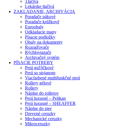
Tlačivá
Lekárske tlačivá
ZAKLADANIE, ARCHIVÁCIA
Poradače pákové
Poradače krúžkové
Euroobaly
Odkladacie mapy
Písacie podložky
Obaly na dokumenty
Rozraďovače
Rýchloviazače
Archivačný systém
PÍSACIE POTREBY
Perá guľôčkové
Perá so stojanom
Viacfarbené multifunkčné perá
Rollery gélové
Rollery
Náplne do rollerov
Perá luxusné – Pelikan
Perá luxusné – SHEAFFER
Náplne do pier
Drevené ceruzky
Mechanické ceruzky
Mikroceruzky