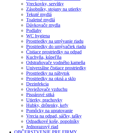
Vreckovky, servítky
Zásobníky, stojany na utierky
Tekuté mydlá
Toaletné mydlá
Dávkovače mydla
Podlahy
WC hygiena
Prostriedky na umývanie riadu
Prostriedky do umývačiek riadu
Čistiace prostriedky na odpad
Kuchyňa, kúpeľňa
Odstraňovače vodného kameňa
Univerzálne čistiace prostriedky
Prostriedky na nábytok
Prostriedky na okná a sklo
Dezinfekcia
Osviežovače vzduchu
Pisoárové sitká
Utierky, prachovky
Hubky, drôtenky, kefy
Pomôcky na upratovanie
Vrecia na odpad, sáčky, tašky
Odpadkové koše, popolníky
Jednorazový riad
OBČERSTVENIE PRE FIRMY