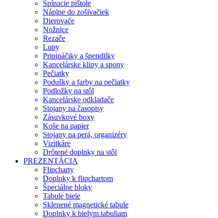
Spínacie pištole
Náplne do zošívačiek
Dierovače
Nožnice
Rezače
Lupy
Pripináčiky a špendlíky
Kancelárske klipy a spony
Pečiatky
Podušky a farby na pečiatky
Podložky na stôl
Kancelárske odkladače
Stojany na časopisy
Zásuvkové boxy
Koše na papier
Stojany na perá, organizéry
Vizitkáre
Drôtené doplnky na stôl
PREZENTÁCIA
Flipcharty
Doplnky k flipchartom
Špeciálne bloky
Tabule biele
Sklenené magnetické tabule
Doplnky k bielym tabuliam