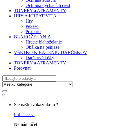
Ochrana zdravia
Ochrana dýchacích ciest
TONERY a ATRAMENTY
HRY A KREATIVITA
Hry
Pexeso
Pexetrio
BLAHOŽELANIA
Hracie blahoželanie
Obálka na peniaze
VŠETKO K BALENIU DARČEKOV
Darčkové tašky
TONERY a ATRAMENTY
Porovnať
Hľadať
0
My
Ste našim zákazníkom ?
Account
Prihláste sa
Nemám účet