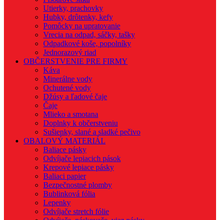
Utierky, prachovky
Hubky, drôtenky, kefy
Pomôcky na upratovanie
Vrecia na odpad, sáčky, tašky
Odpadkové koše, popolníky
Jednorazový riad
OBČERSTVENIE PRE FIRMY
Káva
Minerálne vody
Ochutené vody
Džúsy a ľadové čaje
Čaje
Mlieko a smotana
Doplnky k občerstveniu
Sušienky, slané a sladké pečivo
OBALOVÝ MATERIÁL
Baliace pásky
Odvíjače lepiacich pások
Krepové lepiace pásky
Baliaci papier
Bezpečnostné plomby
Bublinková fólia
Lepenky
Odvíjače stretch fólie