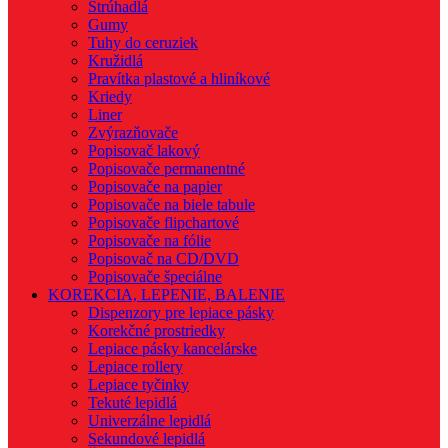
Strúhadlá
Gumy
Tuhy do ceruziek
Kružidlá
Pravítka plastové a hliníkové
Kriedy
Liner
Zvýrazňovače
Popisovač lakový
Popisovače permanentné
Popisovače na papier
Popisovače na biele tabule
Popisovače flipchartové
Popisovače na fólie
Popisovač na CD/DVD
Popisovače špeciálne
KOREKCIA, LEPENIE, BALENIE
Dispenzory pre lepiace pásky
Korekčné prostriedky
Lepiace pásky kancelárske
Lepiace rollery
Lepiace tyčinky
Tekuté lepidlá
Univerzálne lepidlá
Sekundové lepidlá