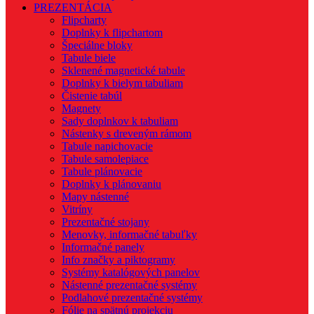
PREZENTÁCIA
Flipcharty
Doplnky k flipchartom
Špeciálne bloky
Tabule biele
Sklenené magnetické tabule
Doplnky k bielym tabuliam
Čistenie tabúl
Magnety
Sady doplnkov k tabuliam
Nástenky s dreveným rámom
Tabule napichovacie
Tabule samolepiace
Tabule plánovacie
Doplnky k plánovaniu
Mapy nástenné
Vitríny
Prezentačné stojany
Menovky, informačné tabuľky
Informačné panely
Info značky a piktogramy
Systémy katalógových panelov
Nástenné prezentačné systémy
Podlahové prezentačné systémy
Fólie na spätnú projekciu