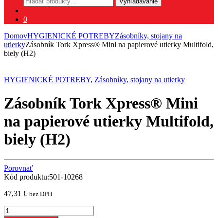
Vyhľadávanie
0
Domov
HYGIENICKÉ POTREBY
Zásobníky, stojany na
utierky
Zásobník Tork Xpress® Mini na papierové utierky Multifold,
biely (H2)
HYGIENICKÉ POTREBY
,
Zásobníky, stojany na utierky
Zásobník Tork Xpress® Mini
na papierové utierky Multifold,
biely (H2)
Porovnať
Kód produktu:501-10268
47,31
€
bez DPH
Zásobník