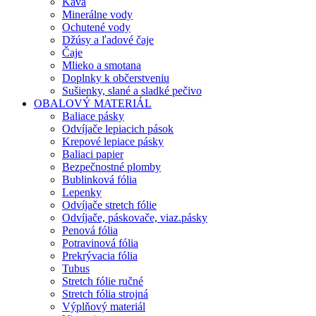
Káva
Minerálne vody
Ochutené vody
Džúsy a ľadové čaje
Čaje
Mlieko a smotana
Doplnky k občerstveniu
Sušienky, slané a sladké pečivo
OBALOVÝ MATERIÁL
Baliace pásky
Odvíjače lepiacich pások
Krepové lepiace pásky
Baliaci papier
Bezpečnostné plomby
Bublinková fólia
Lepenky
Odvíjače stretch fólie
Odvíjače, páskovače, viaz.pásky
Penová fólia
Potravinová fólia
Prekrývacia fólia
Tubus
Stretch fólie ručné
Stretch fólia strojná
Výplňový materiál