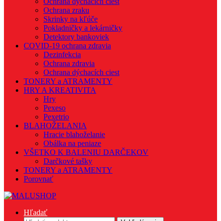
Ochrana dýchacích ciest
Ochrana zraku
Skrinky na kľúče
Pokladničky a lekárničky
Detektory bankoviek
COVID-19 ochrana zdravia
Dezinfekcia
Ochrana zdravia
Ochrana dýchacích ciest
TONERY a ATRAMENTY
HRY A KREATIVITA
Hry
Pexeso
Pexetrio
BLAHOŽELANIA
Hracie blahoželanie
Obálka na peniaze
VŠETKO K BALENIU DARČEKOV
Darčkové tašky
TONERY a ATRAMENTY
Porovnať
Hľadať
Hľadať: