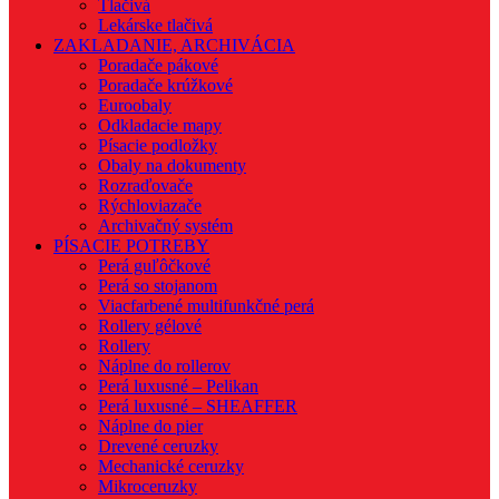
Tlačivá
Lekárske tlačivá
ZAKLADANIE, ARCHIVÁCIA
Poradače pákové
Poradače krúžkové
Euroobaly
Odkladacie mapy
Písacie podložky
Obaly na dokumenty
Rozraďovače
Rýchloviazače
Archivačný systém
PÍSACIE POTREBY
Perá guľôčkové
Perá so stojanom
Viacfarbené multifunkčné perá
Rollery gélové
Rollery
Náplne do rollerov
Perá luxusné – Pelikan
Perá luxusné – SHEAFFER
Náplne do pier
Drevené ceruzky
Mechanické ceruzky
Mikroceruzky