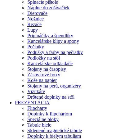
Spínacie pištole
Náplne do zošívačiek
Dierovače
Nožnice
Rezače
Lupy
Pripináčiky a špendlíky
Kancelárske klipy a spony
Pečiatky
Podušky a farby na pečiatky
Podložky na stôl
Kancelárske odkladače
Stojany na časopisy
Zásuvkové boxy
Koše na papier
Stojany na perá, organizéry
Vizitkáre
Drôtené doplnky na stôl
PREZENTÁCIA
Flipcharty
Doplnky k flipchartom
Špeciálne bloky
Tabule biele
Sklenené magnetické tabule
Doplnky k bielym tabuliam