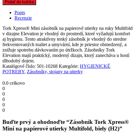
Tork
Pridať do košíka
Xpress®
Mini
Popis
na
Recenzie
papierové
utierky
Tork Xpress® Mini zásobník na papierové utierky na ruky Multifold
Multifold,
v dizajne Elevation je vhodný do prostredí, ktoré vyžadujú komfort
biely
aj hygienu. Tento atraktívny tenký zásobník je vhodný do stredne
(H2)
frekventovaných toaliet a umyvární, kde je priestor obmedzený, a
quantity
znižuje spotrebu dávkovaním po útržkoch. Zásobníky Tork
Elevation majú praktický, moderný dizajn, ktorý zanecháva u hostí
dlhodobý dojem.
Katalógové číslo:
501-10268
Kategórie:
HYGIENICKÉ
POTREBY
,
Zásobníky, stojany na utierky
0.0
celkovo
0
0
0
0
0
Buďte prvý a ohodnoďte “Zásobník Tork Xpress®
Mini na papierové utierky Multifold, biely (H2)”