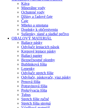
Káva
Minerálne vody
Ochutené vody
Džúsy a ľadové čaje
Čaje
Mlieko a smotana
Doplnky k občerstveniu
Sušienky, slané a sladké pečivo
OBALOVÝ MATERIÁL
Baliace pásky
Odvíjače lepiacich pások
Krepové lepiace pásky
Baliaci papier
Bezpečnostné plomby
Bublinková fólia
Lepenky
Odvíjače stretch fólie
Odvíjače, páskovače, viaz.pásky
Penová fólia
Potravinová fólia
Prekrývacia fólia
Tubus
Stretch fólie ručné
Stretch fólia strojná
Výplňový materiál