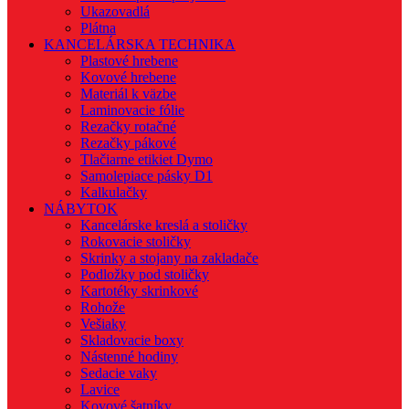
Ukazovadlá
Plátna
KANCELÁRSKA TECHNIKA
Plastové hrebene
Kovové hrebene
Materiál k väzbe
Laminovacie fólie
Rezačky rotačné
Rezačky pákové
Tlačiarne etikiet Dymo
Samolepiace pásky D1
Kalkulačky
NÁBYTOK
Kancelárske kreslá a stoličky
Rokovacie stoličky
Skrinky a stojany na zakladače
Podložky pod stoličky
Kartotéky skrinkové
Rohože
Vešiaky
Skladovacie boxy
Nástenné hodiny
Sedacie vaky
Lavice
Kovové šatníky