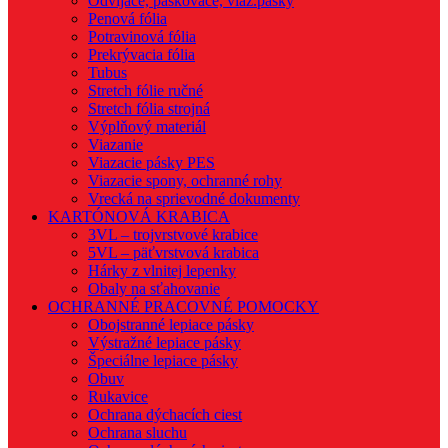
Odvíjače, páskovače, viaz.pásky
Penová fólia
Potravinová fólia
Prekrývacia fólia
Tubus
Stretch fólie ručné
Stretch fólia strojná
Výplňový materiál
Viazanie
Viazacie pásky PES
Viazacie spony, ochranné rohy
Vrecká na sprievodné dokumenty
KARTÓNOVÁ KRABICA
3VL – trojvrstvové krabice
5VL – päťvrstvová krabica
Hárky z vlnitej lepenky
Obaly na sťahovanie
OCHRANNÉ PRACOVNÉ POMOCKY
Obojstranné lepiace pásky
Výstražné lepiace pásky
Špeciálne lepiace pásky
Obuv
Rukavice
Ochrana dýchacích ciest
Ochrana sluchu