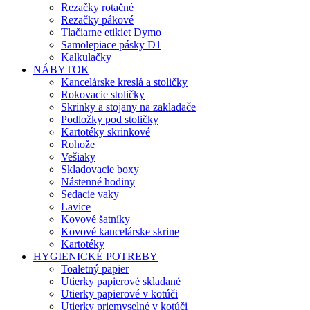
Rezačky rotačné
Rezačky pákové
Tlačiarne etikiet Dymo
Samolepiace pásky D1
Kalkulačky
NÁBYTOK
Kancelárske kreslá a stoličky
Rokovacie stoličky
Skrinky a stojany na zakladače
Podložky pod stoličky
Kartotéky skrinkové
Rohože
Vešiaky
Skladovacie boxy
Nástenné hodiny
Sedacie vaky
Lavice
Kovové šatníky
Kovové kancelárske skrine
Kartotéky
HYGIENICKÉ POTREBY
Toaletný papier
Utierky papierové skladané
Utierky papierové v kotúči
Utierky priemyselné v kotúči