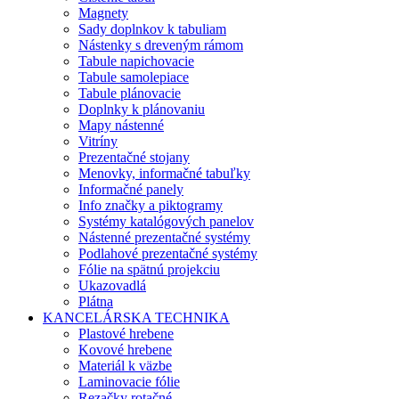
Magnety
Sady doplnkov k tabuliam
Nástenky s dreveným rámom
Tabule napichovacie
Tabule samolepiace
Tabule plánovacie
Doplnky k plánovaniu
Mapy nástenné
Vitríny
Prezentačné stojany
Menovky, informačné tabuľky
Informačné panely
Info značky a piktogramy
Systémy katalógových panelov
Nástenné prezentačné systémy
Podlahové prezentačné systémy
Fólie na spätnú projekciu
Ukazovadlá
Plátna
KANCELÁRSKA TECHNIKA
Plastové hrebene
Kovové hrebene
Materiál k väzbe
Laminovacie fólie
Rezačky rotačné