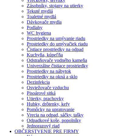
Vreckovky, servítky
Zásobníky, stojany na utierky
Tekuté mydlá
Toaletné mydlá
Dávkovače mydla
Podlahy
WC hygiena
Prostriedky na umývanie riadu
Prostriedky do umývačiek riadu
Čistiace prostriedky na odpad
Kuchyňa, kúpeľňa
Odstraňovače vodného kameňa
Univerzálne čistiace prostriedky
Prostriedky na nábytok
Prostriedky na okná a sklo
Dezinfekcia
Osviežovače vzduchu
Pisoárové sitká
Utierky, prachovky
Hubky, drôtenky, kefy
Pomôcky na upratovanie
Vrecia na odpad, sáčky, tašky
Odpadkové koše, popolníky
Jednorazový riad
OBČERSTVENIE PRE FIRMY