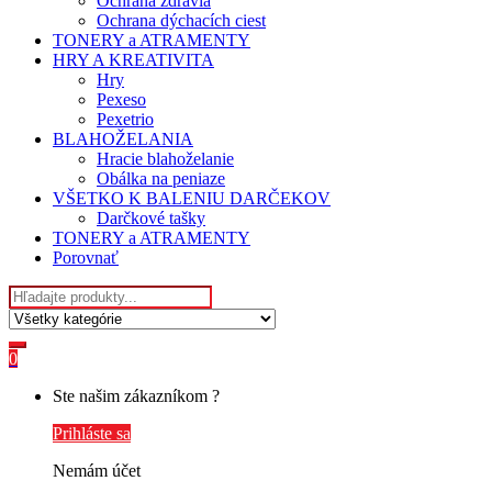
Ochrana zdravia
Ochrana dýchacích ciest
TONERY a ATRAMENTY
HRY A KREATIVITA
Hry
Pexeso
Pexetrio
BLAHOŽELANIA
Hracie blahoželanie
Obálka na peniaze
VŠETKO K BALENIU DARČEKOV
Darčkové tašky
TONERY a ATRAMENTY
Porovnať
Hľadať
0
My
Ste našim zákazníkom ?
Account
Prihláste sa
Nemám účet