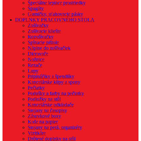
Špeciálne lepiace prostriedky
Špagáty
Gumičky, sťahovacie pásky
DOPLNKY PRACOVNÉHO STOLA
Zošívačky
Zošívacie kliešte
Rozošívačky
Spínacie pištole
Náplne do zošívačiek
Dierovače
Nožnice
Rezače
Lupy
Pripináčiky a špendlíky
Kancelárske klipy a spony
Pečiatky
Podušky a farby na pečiatky
Podložky na stôl
Kancelárske odkladače
Stojany na časopisy
Zásuvkové boxy
Koše na papier
Stojany na perá, organizéry
Vizitkáre
Drôtené doplnky na stôl