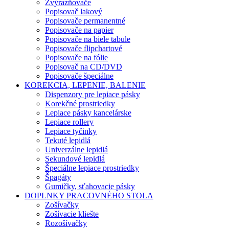
Zvýrazňovače
Popisovač lakový
Popisovače permanentné
Popisovače na papier
Popisovače na biele tabule
Popisovače flipchartové
Popisovače na fólie
Popisovač na CD/DVD
Popisovače špeciálne
KOREKCIA, LEPENIE, BALENIE
Dispenzory pre lepiace pásky
Korekčné prostriedky
Lepiace pásky kancelárske
Lepiace rollery
Lepiace tyčinky
Tekuté lepidlá
Univerzálne lepidlá
Sekundové lepidlá
Špeciálne lepiace prostriedky
Špagáty
Gumičky, sťahovacie pásky
DOPLNKY PRACOVNÉHO STOLA
Zošívačky
Zošívacie kliešte
Rozošívačky