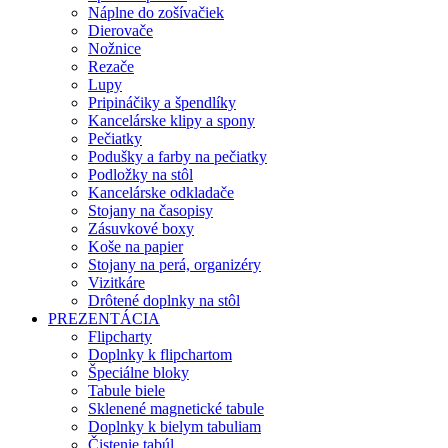
Náplne do zošívačiek
Dierovače
Nožnice
Rezače
Lupy
Pripináčiky a špendlíky
Kancelárske klipy a spony
Pečiatky
Podušky a farby na pečiatky
Podložky na stôl
Kancelárske odkladače
Stojany na časopisy
Zásuvkové boxy
Koše na papier
Stojany na perá, organizéry
Vizitkáre
Drôtené doplnky na stôl
PREZENTÁCIA
Flipcharty
Doplnky k flipchartom
Špeciálne bloky
Tabule biele
Sklenené magnetické tabule
Doplnky k bielym tabuliam
Čistenie tabúl