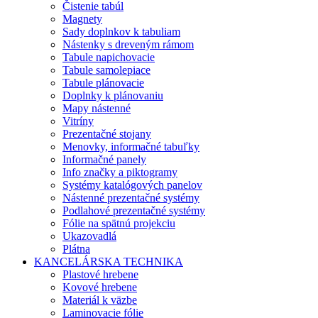
Čistenie tabúl
Magnety
Sady doplnkov k tabuliam
Nástenky s dreveným rámom
Tabule napichovacie
Tabule samolepiace
Tabule plánovacie
Doplnky k plánovaniu
Mapy nástenné
Vitríny
Prezentačné stojany
Menovky, informačné tabuľky
Informačné panely
Info značky a piktogramy
Systémy katalógových panelov
Nástenné prezentačné systémy
Podlahové prezentačné systémy
Fólie na spätnú projekciu
Ukazovadlá
Plátna
KANCELÁRSKA TECHNIKA
Plastové hrebene
Kovové hrebene
Materiál k väzbe
Laminovacie fólie