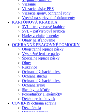
Viazanie
Viazacie pásky PES
Viazacie spony, ochranné rohy
Vrecká na sprievodné dokumenty
KARTÓNOVÁ KRABICA
3VL – trojvrstvové krabice
5VL – päťvrstvová krabica
Hárky z vlnitej lepenky
Obaly na sťahovanie
OCHRANNÉ PRACOVNÉ POMOCKY
Obojstranné lepiace pásky
Výstražné lepiace pásky
Špeciálne lepiace pásky
Obuv
Rukavice
Ochrana dýchacích ciest
Ochrana sluchu
Ochrana dýchacích ciest
Ochrana zraku
Skrinky na kľúče
Pokladničky a lekárničky
Detektory bankoviek
COVID-19 ochrana zdravia
Dezinfekcia