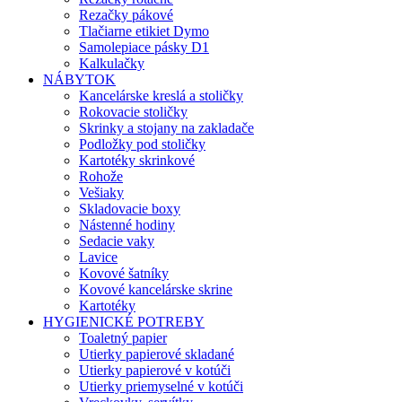
Rezačky pákové
Tlačiarne etikiet Dymo
Samolepiace pásky D1
Kalkulačky
NÁBYTOK
Kancelárske kreslá a stoličky
Rokovacie stoličky
Skrinky a stojany na zakladače
Podložky pod stoličky
Kartotéky skrinkové
Rohože
Vešiaky
Skladovacie boxy
Nástenné hodiny
Sedacie vaky
Lavice
Kovové šatníky
Kovové kancelárske skrine
Kartotéky
HYGIENICKÉ POTREBY
Toaletný papier
Utierky papierové skladané
Utierky papierové v kotúči
Utierky priemyselné v kotúči