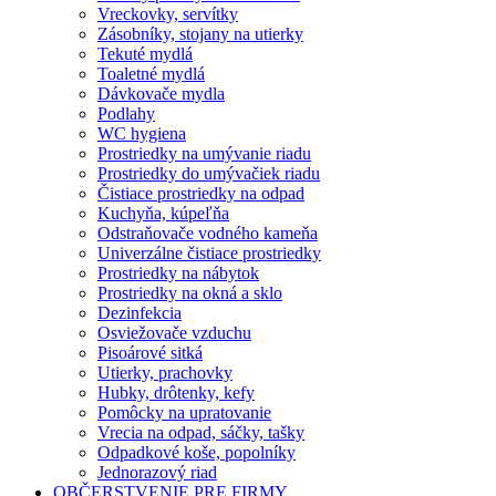
Vreckovky, servítky
Zásobníky, stojany na utierky
Tekuté mydlá
Toaletné mydlá
Dávkovače mydla
Podlahy
WC hygiena
Prostriedky na umývanie riadu
Prostriedky do umývačiek riadu
Čistiace prostriedky na odpad
Kuchyňa, kúpeľňa
Odstraňovače vodného kameňa
Univerzálne čistiace prostriedky
Prostriedky na nábytok
Prostriedky na okná a sklo
Dezinfekcia
Osviežovače vzduchu
Pisoárové sitká
Utierky, prachovky
Hubky, drôtenky, kefy
Pomôcky na upratovanie
Vrecia na odpad, sáčky, tašky
Odpadkové koše, popolníky
Jednorazový riad
OBČERSTVENIE PRE FIRMY