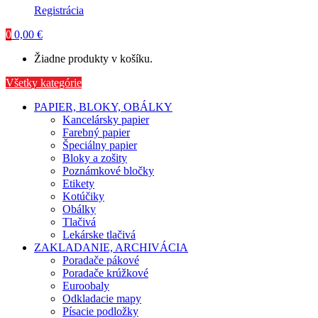
Registrácia
0
0,00
€
Žiadne produkty v košíku.
Všetky kategórie
PAPIER, BLOKY, OBÁLKY
Kancelársky papier
Farebný papier
Špeciálny papier
Bloky a zošity
Poznámkové bločky
Etikety
Kotúčiky
Obálky
Tlačivá
Lekárske tlačivá
ZAKLADANIE, ARCHIVÁCIA
Poradače pákové
Poradače krúžkové
Euroobaly
Odkladacie mapy
Písacie podložky