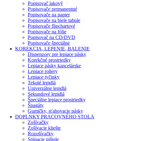
Popisovač lakový
Popisovače permanentné
Popisovače na papier
Popisovače na biele tabule
Popisovače flipchartové
Popisovače na fólie
Popisovač na CD/DVD
Popisovače špeciálne
KOREKCIA, LEPENIE, BALENIE
Dispenzory pre lepiace pásky
Korekčné prostriedky
Lepiace pásky kancelárske
Lepiace rollery
Lepiace tyčinky
Tekuté lepidlá
Univerzálne lepidlá
Sekundové lepidlá
Špeciálne lepiace prostriedky
Špagáty
Gumičky, sťahovacie pásky
DOPLNKY PRACOVNÉHO STOLA
Zošívačky
Zošívacie kliešte
Rozošívačky
Spínacie pištole