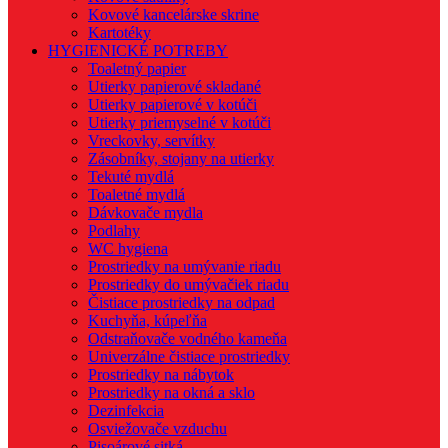
Kovové kancelárske skrine
Kartotéky
HYGIENICKÉ POTREBY
Toaletný papier
Utierky papierové skladané
Utierky papierové v kotúči
Utierky priemyselné v kotúči
Vreckovky, servítky
Zásobníky, stojany na utierky
Tekuté mydlá
Toaletné mydlá
Dávkovače mydla
Podlahy
WC hygiena
Prostriedky na umývanie riadu
Prostriedky do umývačiek riadu
Čistiace prostriedky na odpad
Kuchyňa, kúpeľňa
Odstraňovače vodného kameňa
Univerzálne čistiace prostriedky
Prostriedky na nábytok
Prostriedky na okná a sklo
Dezinfekcia
Osviežovače vzduchu
Pisoárové sitká