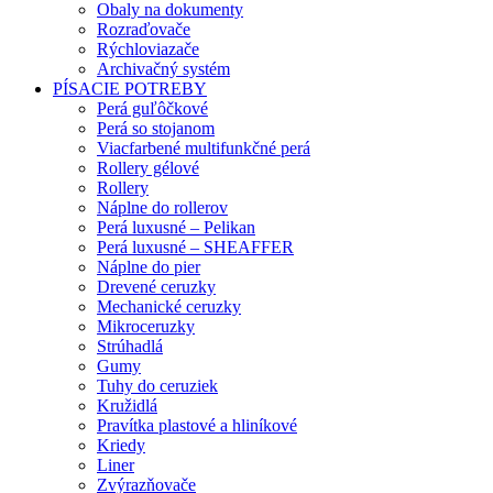
Obaly na dokumenty
Rozraďovače
Rýchloviazače
Archivačný systém
PÍSACIE POTREBY
Perá guľôčkové
Perá so stojanom
Viacfarbené multifunkčné perá
Rollery gélové
Rollery
Náplne do rollerov
Perá luxusné – Pelikan
Perá luxusné – SHEAFFER
Náplne do pier
Drevené ceruzky
Mechanické ceruzky
Mikroceruzky
Strúhadlá
Gumy
Tuhy do ceruziek
Kružidlá
Pravítka plastové a hliníkové
Kriedy
Liner
Zvýrazňovače