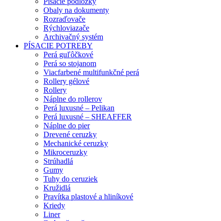
Písacie podložky
Obaly na dokumenty
Rozraďovače
Rýchloviazače
Archivačný systém
PÍSACIE POTREBY
Perá guľôčkové
Perá so stojanom
Viacfarbené multifunkčné perá
Rollery gélové
Rollery
Náplne do rollerov
Perá luxusné – Pelikan
Perá luxusné – SHEAFFER
Náplne do pier
Drevené ceruzky
Mechanické ceruzky
Mikroceruzky
Strúhadlá
Gumy
Tuhy do ceruziek
Kružidlá
Pravítka plastové a hliníkové
Kriedy
Liner