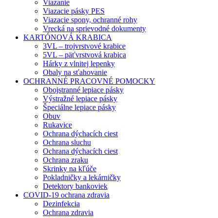
Viazanie
Viazacie pásky PES
Viazacie spony, ochranné rohy
Vrecká na sprievodné dokumenty
KARTÓNOVÁ KRABICA
3VL – trojvrstvové krabice
5VL – päťvrstvová krabica
Hárky z vlnitej lepenky
Obaly na sťahovanie
OCHRANNÉ PRACOVNÉ POMOCKY
Obojstranné lepiace pásky
Výstražné lepiace pásky
Špeciálne lepiace pásky
Obuv
Rukavice
Ochrana dýchacích ciest
Ochrana sluchu
Ochrana dýchacích ciest
Ochrana zraku
Skrinky na kľúče
Pokladničky a lekárničky
Detektory bankoviek
COVID-19 ochrana zdravia
Dezinfekcia
Ochrana zdravia