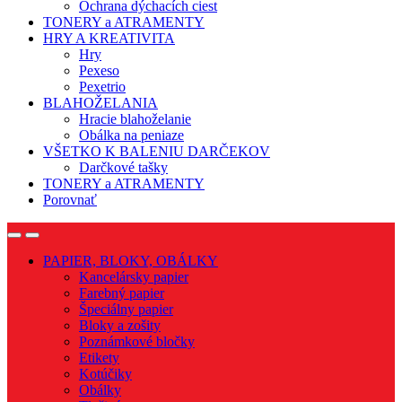
Ochrana dýchacích ciest
TONERY a ATRAMENTY
HRY A KREATIVITA
Hry
Pexeso
Pexetrio
BLAHOŽELANIA
Hracie blahoželanie
Obálka na peniaze
VŠETKO K BALENIU DARČEKOV
Darčkové tašky
TONERY a ATRAMENTY
Porovnať
Open
Close
PAPIER, BLOKY, OBÁLKY
Kancelársky papier
Farebný papier
Špeciálny papier
Bloky a zošity
Poznámkové bločky
Etikety
Kotúčiky
Obálky