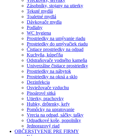
Vreckovky, servítky
Zásobníky, stojany na utierky
Tekuté mydlá
Toaletné mydlá
Dávkovače mydla
Podlahy
WC hygiena
Prostriedky na umývanie riadu
Prostriedky do umývačiek riadu
Čistiace prostriedky na odpad
Kuchyňa, kúpeľňa
Odstraňovače vodného kameňa
Univerzálne čistiace prostriedky
Prostriedky na nábytok
Prostriedky na okná a sklo
Dezinfekcia
Osviežovače vzduchu
Pisoárové sitká
Utierky, prachovky
Hubky, drôtenky, kefy
Pomôcky na upratovanie
Vrecia na odpad, sáčky, tašky
Odpadkové koše, popolníky
Jednorazový riad
OBČERSTVENIE PRE FIRMY