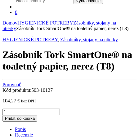
Vyhľadávanie
0
Domov
HYGIENICKÉ POTREBY
Zásobníky, stojany na
utierky
Zásobník Tork SmartOne® na toaletný papier, nerez (T8)
HYGIENICKÉ POTREBY
,
Zásobníky, stojany na utierky
Zásobník Tork SmartOne® na
toaletný papier, nerez (T8)
Porovnať
Kód produktu:503-10127
104,27
€
bez DPH
Zásobník
Tork
Pridať do košíka
SmartOne®
na
Popis
toaletný
Recenzie
papier,