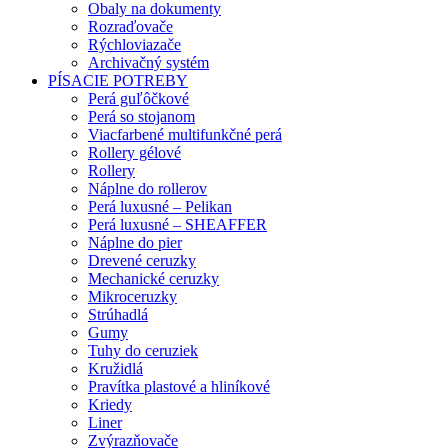
Obaly na dokumenty
Rozraďovače
Rýchloviazače
Archivačný systém
PÍSACIE POTREBY
Perá guľôčkové
Perá so stojanom
Viacfarbené multifunkčné perá
Rollery gélové
Rollery
Náplne do rollerov
Perá luxusné – Pelikan
Perá luxusné – SHEAFFER
Náplne do pier
Drevené ceruzky
Mechanické ceruzky
Mikroceruzky
Strúhadlá
Gumy
Tuhy do ceruziek
Kružidlá
Pravítka plastové a hliníkové
Kriedy
Liner
Zvýrazňovače