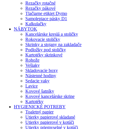
Rezačky rotačné
Rezačky pákové
Tlačiarne etikiet Dymo
Samolepiace pásky D1
Kalkulačky
NÁBYTOK
Kancelárske kreslá a stoličky
Rokovacie stoličky
Skrinky a stojany na zakladače
Podložky pod stoličky
Kartotéky skrinkové
Rohože
Vešiaky
Skladovacie boxy
Nástenné hodiny
Sedacie vaky
Lavice
Kovové šatníky
Kovové kancelárske skrine
Kartotéky
HYGIENICKÉ POTREBY
Toaletný papier
Utierky papierové skladané
Utierky papierové v kotúči
Utierky priemyselné v kotúči