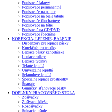
Popisovač lakový
Popisovače permanentné
Popisovače na papier
Popisovače na biele tabule
Popisovače flipchartové
Popisovače na fólie
Popisovač na CD/DVD
Popisovače špeciálne
KOREKCIA, LEPENIE, BALENIE
Dispenzory pre lepiace pásky
Korekčné prostriedky
Lepiace pásky kancelárske
Lepiace rollery
Lepiace tyčinky
Tekuté lepidlá
Univerzálne lepidlá
Sekundové lepidlá
Špeciálne lepiace prostriedky
Špagáty
Gumičky, sťahovacie pásky
DOPLNKY PRACOVNÉHO STOLA
Zošívačky
Zošívacie kliešte
Rozošívačky
Spínacie pištole