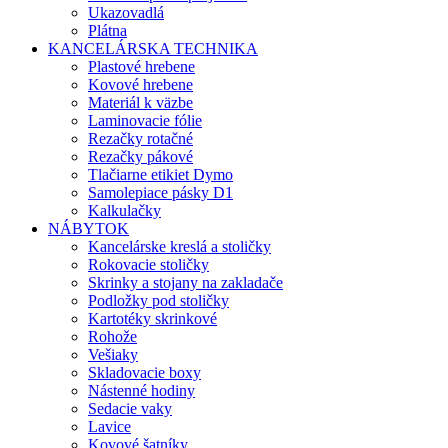
Ukazovadlá
Plátna
KANCELÁRSKA TECHNIKA
Plastové hrebene
Kovové hrebene
Materiál k väzbe
Laminovacie fólie
Rezačky rotačné
Rezačky pákové
Tlačiarne etikiet Dymo
Samolepiace pásky D1
Kalkulačky
NÁBYTOK
Kancelárske kreslá a stoličky
Rokovacie stoličky
Skrinky a stojany na zakladače
Podložky pod stoličky
Kartotéky skrinkové
Rohože
Vešiaky
Skladovacie boxy
Nástenné hodiny
Sedacie vaky
Lavice
Kovové šatníky