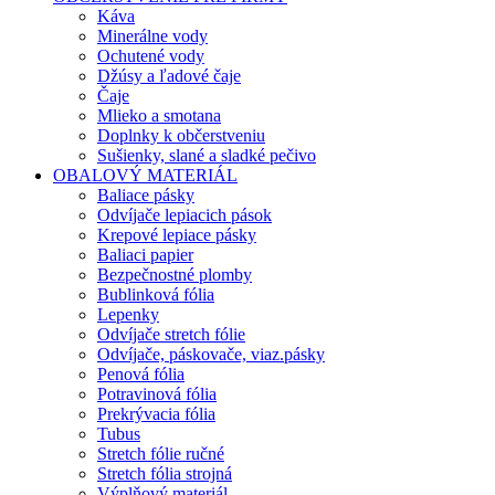
Káva
Minerálne vody
Ochutené vody
Džúsy a ľadové čaje
Čaje
Mlieko a smotana
Doplnky k občerstveniu
Sušienky, slané a sladké pečivo
OBALOVÝ MATERIÁL
Baliace pásky
Odvíjače lepiacich pások
Krepové lepiace pásky
Baliaci papier
Bezpečnostné plomby
Bublinková fólia
Lepenky
Odvíjače stretch fólie
Odvíjače, páskovače, viaz.pásky
Penová fólia
Potravinová fólia
Prekrývacia fólia
Tubus
Stretch fólie ručné
Stretch fólia strojná
Výplňový materiál