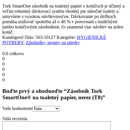
nerez
Tork SmartOne zásobník na toaletný papier v kotúčoch je účinný a
(T8)
veľmi robustný dávkovací systém vhodný pre náročné toalety a
quantity
umyvárne s vysokou návštevnosťou. Dávkovanie po útržkoch
pomáha znižovať spotrebu až o 40 % v porovnaní s tradičnými
jumbo kotúčovými zásobníkmi, čo znamená viac návštev na jeden
kotúč.
Katalógové číslo:
503-10127
Kategórie:
HYGIENICKÉ
POTREBY
,
Zásobníky, stojany na utierky
0.0
celkovo
0
0
0
0
0
Buďte prvý a ohodnoďte “Zásobník Tork
SmartOne® na toaletný papier, nerez (T8)”
Vaše hodnotenie
Vaša recenzia