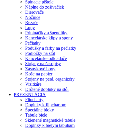
Spínacie pištole
Náplne do zošívačiek
Dierovače
Nožnice
Rezače
Lupy
Pripináčiky a špendlíky
Kancelárske klipy a spony
Pečiatky
Podušky a farby na pečiatky
Podložky na stôl
Kancelárske odkladače
Stojany na časopisy
Zásuvkové boxy
Koše na papier
Stojany na perá, organizéry
Vizitkáre
Drôtené doplnky na stôl
PREZENTÁCIA
Flipcharty
Doplnky k flipchartom
Špeciálne bloky
Tabule biele
Sklenené magnetické tabule
Doplnky k bielym tabuliam