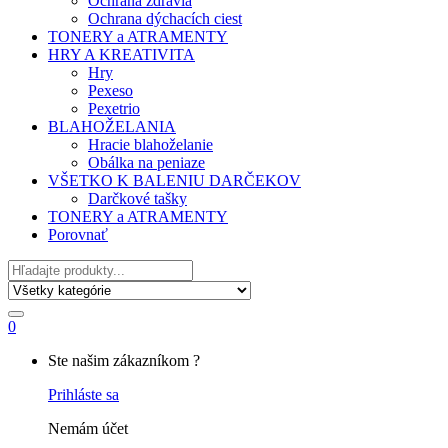
Ochrana zdravia
Ochrana dýchacích ciest
TONERY a ATRAMENTY
HRY A KREATIVITA
Hry
Pexeso
Pexetrio
BLAHOŽELANIA
Hracie blahoželanie
Obálka na peniaze
VŠETKO K BALENIU DARČEKOV
Darčkové tašky
TONERY a ATRAMENTY
Porovnať
Hľadať
0
My
Ste našim zákazníkom ?
Account
Prihláste sa
Nemám účet