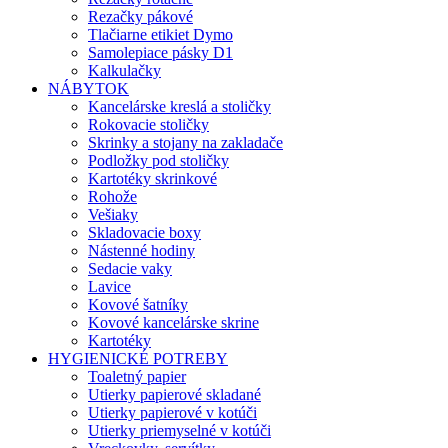
Rezačky pákové
Tlačiarne etikiet Dymo
Samolepiace pásky D1
Kalkulačky
NÁBYTOK
Kancelárske kreslá a stoličky
Rokovacie stoličky
Skrinky a stojany na zakladače
Podložky pod stoličky
Kartotéky skrinkové
Rohože
Vešiaky
Skladovacie boxy
Nástenné hodiny
Sedacie vaky
Lavice
Kovové šatníky
Kovové kancelárske skrine
Kartotéky
HYGIENICKÉ POTREBY
Toaletný papier
Utierky papierové skladané
Utierky papierové v kotúči
Utierky priemyselné v kotúči