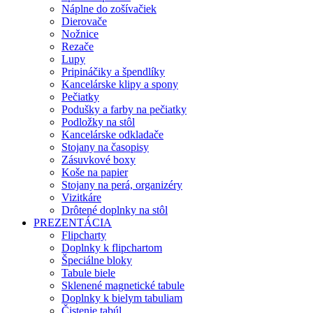
Náplne do zošívačiek
Dierovače
Nožnice
Rezače
Lupy
Pripináčiky a špendlíky
Kancelárske klipy a spony
Pečiatky
Podušky a farby na pečiatky
Podložky na stôl
Kancelárske odkladače
Stojany na časopisy
Zásuvkové boxy
Koše na papier
Stojany na perá, organizéry
Vizitkáre
Drôtené doplnky na stôl
PREZENTÁCIA
Flipcharty
Doplnky k flipchartom
Špeciálne bloky
Tabule biele
Sklenené magnetické tabule
Doplnky k bielym tabuliam
Čistenie tabúl