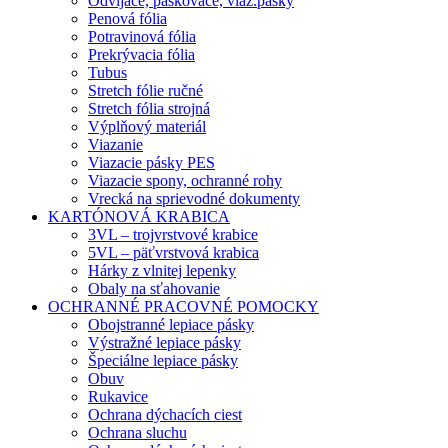
Odvíjače, páskovače, viaz.pásky
Penová fólia
Potravinová fólia
Prekrývacia fólia
Tubus
Stretch fólie ručné
Stretch fólia strojná
Výplňový materiál
Viazanie
Viazacie pásky PES
Viazacie spony, ochranné rohy
Vrecká na sprievodné dokumenty
KARTÓNOVÁ KRABICA
3VL – trojvrstvové krabice
5VL – päťvrstvová krabica
Hárky z vlnitej lepenky
Obaly na sťahovanie
OCHRANNÉ PRACOVNÉ POMOCKY
Obojstranné lepiace pásky
Výstražné lepiace pásky
Špeciálne lepiace pásky
Obuv
Rukavice
Ochrana dýchacích ciest
Ochrana sluchu