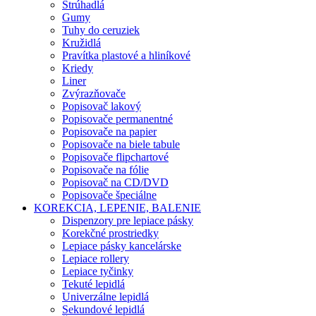
Strúhadlá
Gumy
Tuhy do ceruziek
Kružidlá
Pravítka plastové a hliníkové
Kriedy
Liner
Zvýrazňovače
Popisovač lakový
Popisovače permanentné
Popisovače na papier
Popisovače na biele tabule
Popisovače flipchartové
Popisovače na fólie
Popisovač na CD/DVD
Popisovače špeciálne
KOREKCIA, LEPENIE, BALENIE
Dispenzory pre lepiace pásky
Korekčné prostriedky
Lepiace pásky kancelárske
Lepiace rollery
Lepiace tyčinky
Tekuté lepidlá
Univerzálne lepidlá
Sekundové lepidlá