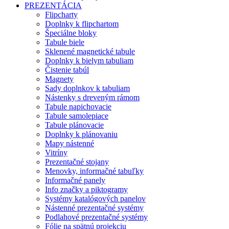
PREZENTÁCIA
Flipcharty
Doplnky k flipchartom
Špeciálne bloky
Tabule biele
Sklenené magnetické tabule
Doplnky k bielym tabuliam
Čistenie tabúl
Magnety
Sady doplnkov k tabuliam
Nástenky s dreveným rámom
Tabule napichovacie
Tabule samolepiace
Tabule plánovacie
Doplnky k plánovaniu
Mapy nástenné
Vitríny
Prezentačné stojany
Menovky, informačné tabuľky
Informačné panely
Info značky a piktogramy
Systémy katalógových panelov
Nástenné prezentačné systémy
Podlahové prezentačné systémy
Fólie na spätnú projekciu