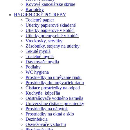
Kovové kancelárske skrine
Kartotéky
HYGIENICKÉ POTREBY
Toaletný papier
Utierky papierové skladané
Utierky papierové v kotúči
Utierky priemyselné v kotúči
Vreckovky, servítky
Zásobníky, stojany na utierky
Tekuté mydlá
Toaletné mydlá
Dávkovače mydla
Podlahy
WC hygiena
Prostriedky na umývanie riadu
Prostriedky do umývačiek riadu
Čistiace prostriedky na odpad
Kuchyňa, kúpeľňa
Odstraňovače vodného kameňa
Univerzálne čistiace prostriedky
Prostriedky na nábytok
Prostriedky na okná a sklo
Dezinfekcia
Osviežovače vzduchu
Pisoárové sitká