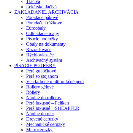
Tlačivá
Lekárske tlačivá
ZAKLADANIE, ARCHIVÁCIA
Poradače pákové
Poradače krúžkové
Euroobaly
Odkladacie mapy
Písacie podložky
Obaly na dokumenty
Rozraďovače
Rýchloviazače
Archivačný systém
PÍSACIE POTREBY
Perá guľôčkové
Perá so stojanom
Viacfarbené multifunkčné perá
Rollery gélové
Rollery
Náplne do rollerov
Perá luxusné – Pelikan
Perá luxusné – SHEAFFER
Náplne do pier
Drevené ceruzky
Mechanické ceruzky
Mikroceruzky