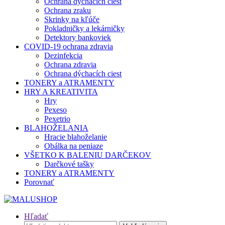
Ochrana dýchacích ciest
Ochrana zraku
Skrinky na kľúče
Pokladničky a lekárničky
Detektory bankoviek
COVID-19 ochrana zdravia
Dezinfekcia
Ochrana zdravia
Ochrana dýchacích ciest
TONERY a ATRAMENTY
HRY A KREATIVITA
Hry
Pexeso
Pexetrio
BLAHOŽELANIA
Hracie blahoželanie
Obálka na peniaze
VŠETKO K BALENIU DARČEKOV
Darčkové tašky
TONERY a ATRAMENTY
Porovnať
Hľadať
Hľadať: