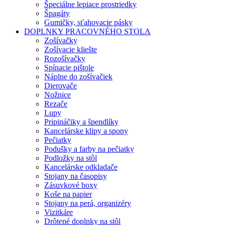
Špeciálne lepiace prostriedky
Špagáty
Gumičky, sťahovacie pásky
DOPLNKY PRACOVNÉHO STOLA
Zošívačky
Zošívacie kliešte
Rozošívačky
Spínacie pištole
Náplne do zošívačiek
Dierovače
Nožnice
Rezače
Lupy
Pripináčiky a špendlíky
Kancelárske klipy a spony
Pečiatky
Podušky a farby na pečiatky
Podložky na stôl
Kancelárske odkladače
Stojany na časopisy
Zásuvkové boxy
Koše na papier
Stojany na perá, organizéry
Vizitkáre
Drôtené doplnky na stôl