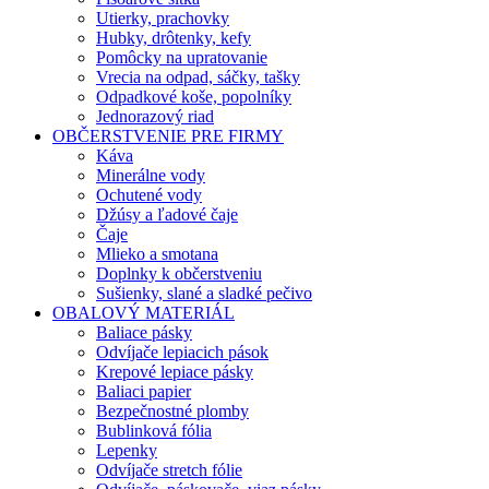
Utierky, prachovky
Hubky, drôtenky, kefy
Pomôcky na upratovanie
Vrecia na odpad, sáčky, tašky
Odpadkové koše, popolníky
Jednorazový riad
OBČERSTVENIE PRE FIRMY
Káva
Minerálne vody
Ochutené vody
Džúsy a ľadové čaje
Čaje
Mlieko a smotana
Doplnky k občerstveniu
Sušienky, slané a sladké pečivo
OBALOVÝ MATERIÁL
Baliace pásky
Odvíjače lepiacich pások
Krepové lepiace pásky
Baliaci papier
Bezpečnostné plomby
Bublinková fólia
Lepenky
Odvíjače stretch fólie