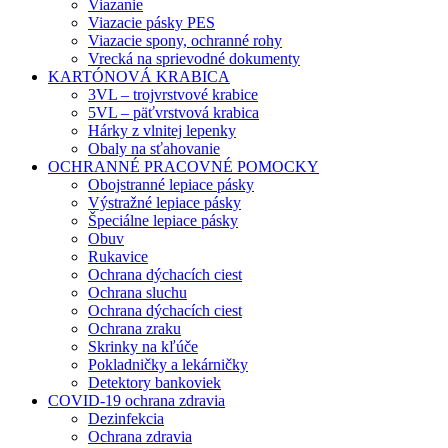
Viazanie
Viazacie pásky PES
Viazacie spony, ochranné rohy
Vrecká na sprievodné dokumenty
KARTÓNOVÁ KRABICA
3VL – trojvrstvové krabice
5VL – päťvrstvová krabica
Hárky z vlnitej lepenky
Obaly na sťahovanie
OCHRANNÉ PRACOVNÉ POMOCKY
Obojstranné lepiace pásky
Výstražné lepiace pásky
Špeciálne lepiace pásky
Obuv
Rukavice
Ochrana dýchacích ciest
Ochrana sluchu
Ochrana dýchacích ciest
Ochrana zraku
Skrinky na kľúče
Pokladničky a lekárničky
Detektory bankoviek
COVID-19 ochrana zdravia
Dezinfekcia
Ochrana zdravia