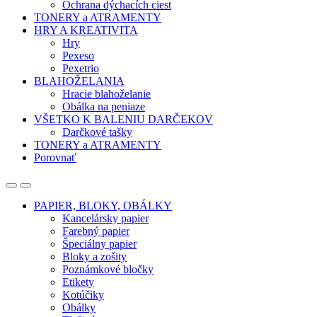
Ochrana dýchacích ciest
TONERY a ATRAMENTY
HRY A KREATIVITA
Hry
Pexeso
Pexetrio
BLAHOŽELANIA
Hracie blahoželanie
Obálka na peniaze
VŠETKO K BALENIU DARČEKOV
Darčkové tašky
TONERY a ATRAMENTY
Porovnať
Open
Close
PAPIER, BLOKY, OBÁLKY
Kancelársky papier
Farebný papier
Špeciálny papier
Bloky a zošity
Poznámkové bločky
Etikety
Kotúčiky
Obálky