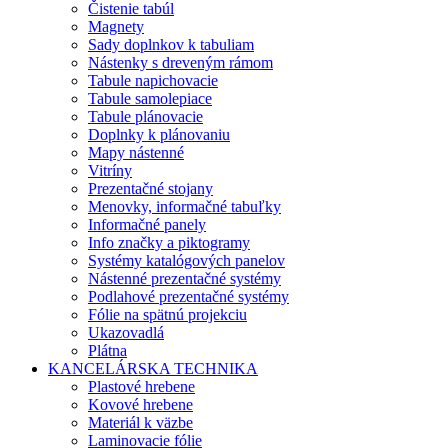
Čistenie tabúl
Magnety
Sady doplnkov k tabuliam
Nástenky s dreveným rámom
Tabule napichovacie
Tabule samolepiace
Tabule plánovacie
Doplnky k plánovaniu
Mapy nástenné
Vitríny
Prezentačné stojany
Menovky, informačné tabuľky
Informačné panely
Info značky a piktogramy
Systémy katalógových panelov
Nástenné prezentačné systémy
Podlahové prezentačné systémy
Fólie na spätnú projekciu
Ukazovadlá
Plátna
KANCELÁRSKA TECHNIKA
Plastové hrebene
Kovové hrebene
Materiál k väzbe
Laminovacie fólie