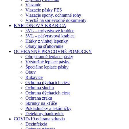
Viazanie
Viazacie pásky PES
Viazacie spony, ochranné rohy
Vrecká na sprievodné dokumenty
KARTÓNOVÁ KRABICA
3VL – trojvrstvové krabice
5VL – päťvrstvová krabica
Hárky z vlnitej lepenky
Obaly na sťahovanie
OCHRANNÉ PRACOVNÉ POMOCKY
Obojstranné lepiace pásky
Výstražné lepiace pásky
Špeciálne lepiace pásky
Obuv
Rukavice
Ochrana dýchacích ciest
Ochrana sluchu
Ochrana dýchacích ciest
Ochrana zraku
Skrinky na kľúče
Pokladničky a lekárničky
Detektory bankoviek
COVID-19 ochrana zdravia
Dezinfekcia