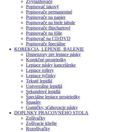
Zvýrazňovače
Popisovač lakový
Popisovače permanentné
Popisovače na papier
Popisovače na biele tabule
Popisovače flipchartové
Popisovače na fólie
Popisovač na CD/DVD
Popisovače špeciálne
KOREKCIA, LEPENIE, BALENIE
Dispenzory pre lepiace pásky
Korekčné prostriedky
Lepiace pásky kancelárske
Lepiace rollery
Lepiace tyčinky
Tekuté lepidlá
Univerzálne lepidlá
Sekundové lepidlá
Špeciálne lepiace prostriedky
Špagáty
Gumičky, sťahovacie pásky
DOPLNKY PRACOVNÉHO STOLA
Zošívačky
Zošívacie kliešte
Rozošívačky