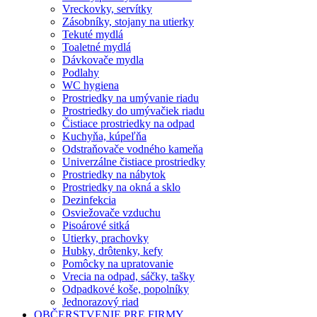
Vreckovky, servítky
Zásobníky, stojany na utierky
Tekuté mydlá
Toaletné mydlá
Dávkovače mydla
Podlahy
WC hygiena
Prostriedky na umývanie riadu
Prostriedky do umývačiek riadu
Čistiace prostriedky na odpad
Kuchyňa, kúpeľňa
Odstraňovače vodného kameňa
Univerzálne čistiace prostriedky
Prostriedky na nábytok
Prostriedky na okná a sklo
Dezinfekcia
Osviežovače vzduchu
Pisoárové sitká
Utierky, prachovky
Hubky, drôtenky, kefy
Pomôcky na upratovanie
Vrecia na odpad, sáčky, tašky
Odpadkové koše, popolníky
Jednorazový riad
OBČERSTVENIE PRE FIRMY