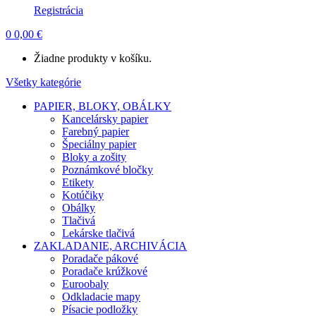
Registrácia
0
0,00
€
Žiadne produkty v košíku.
Všetky kategórie
PAPIER, BLOKY, OBÁLKY
Kancelársky papier
Farebný papier
Špeciálny papier
Bloky a zošity
Poznámkové bločky
Etikety
Kotúčiky
Obálky
Tlačivá
Lekárske tlačivá
ZAKLADANIE, ARCHIVÁCIA
Poradače pákové
Poradače krúžkové
Euroobaly
Odkladacie mapy
Písacie podložky