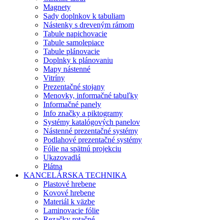
Magnety
Sady doplnkov k tabuliam
Nástenky s dreveným rámom
Tabule napichovacie
Tabule samolepiace
Tabule plánovacie
Doplnky k plánovaniu
Mapy nástenné
Vitríny
Prezentačné stojany
Menovky, informačné tabuľky
Informačné panely
Info značky a piktogramy
Systémy katalógových panelov
Nástenné prezentačné systémy
Podlahové prezentačné systémy
Fólie na spätnú projekciu
Ukazovadlá
Plátna
KANCELÁRSKA TECHNIKA
Plastové hrebene
Kovové hrebene
Materiál k väzbe
Laminovacie fólie
Rezačky rotačné