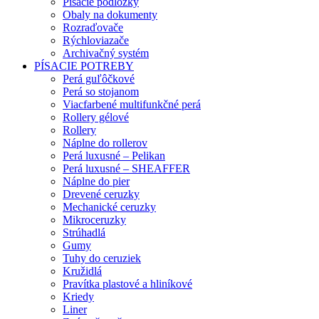
Písacie podložky
Obaly na dokumenty
Rozraďovače
Rýchloviazače
Archivačný systém
PÍSACIE POTREBY
Perá guľôčkové
Perá so stojanom
Viacfarbené multifunkčné perá
Rollery gélové
Rollery
Náplne do rollerov
Perá luxusné – Pelikan
Perá luxusné – SHEAFFER
Náplne do pier
Drevené ceruzky
Mechanické ceruzky
Mikroceruzky
Strúhadlá
Gumy
Tuhy do ceruziek
Kružidlá
Pravítka plastové a hliníkové
Kriedy
Liner