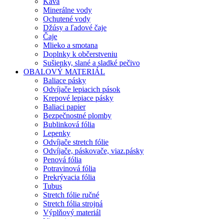
Káva
Minerálne vody
Ochutené vody
Džúsy a ľadové čaje
Čaje
Mlieko a smotana
Doplnky k občerstveniu
Sušienky, slané a sladké pečivo
OBALOVÝ MATERIÁL
Baliace pásky
Odvíjače lepiacich pások
Krepové lepiace pásky
Baliaci papier
Bezpečnostné plomby
Bublinková fólia
Lepenky
Odvíjače stretch fólie
Odvíjače, páskovače, viaz.pásky
Penová fólia
Potravinová fólia
Prekrývacia fólia
Tubus
Stretch fólie ručné
Stretch fólia strojná
Výplňový materiál