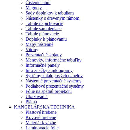
Čistenie tabúl
Magnety
Sady doplnkov k tabuliam
Nástenky s dreveným rámom
Tabule napichovacie
Tabule samolepiace
Tabule plánovacie
Doplnky k plánovaniu
Mapy nástenné
Vitríny
Prezentačné stojany
Menovky, informačné tabuľky
Informačné panely
Info značky a piktogramy
Systémy katalógových panelov
Nástenné prezentačné systémy
Podlahové prezentačné systémy
Fólie na spätnú projekciu
Ukazovadlá
Plátna
KANCELÁRSKA TECHNIKA
Plastové hrebene
Kovové hrebene
Materiál k väzbe
Laminovacie fólie