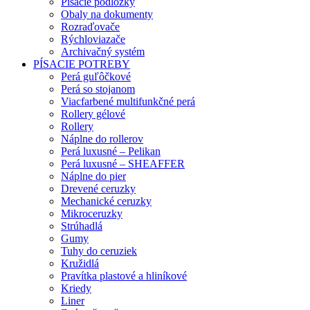
Písacie podložky
Obaly na dokumenty
Rozraďovače
Rýchloviazače
Archivačný systém
PÍSACIE POTREBY
Perá guľôčkové
Perá so stojanom
Viacfarbené multifunkčné perá
Rollery gélové
Rollery
Náplne do rollerov
Perá luxusné – Pelikan
Perá luxusné – SHEAFFER
Náplne do pier
Drevené ceruzky
Mechanické ceruzky
Mikroceruzky
Strúhadlá
Gumy
Tuhy do ceruziek
Kružidlá
Pravítka plastové a hliníkové
Kriedy
Liner