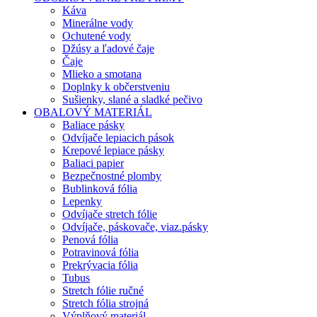
Káva
Minerálne vody
Ochutené vody
Džúsy a ľadové čaje
Čaje
Mlieko a smotana
Doplnky k občerstveniu
Sušienky, slané a sladké pečivo
OBALOVÝ MATERIÁL
Baliace pásky
Odvíjače lepiacich pások
Krepové lepiace pásky
Baliaci papier
Bezpečnostné plomby
Bublinková fólia
Lepenky
Odvíjače stretch fólie
Odvíjače, páskovače, viaz.pásky
Penová fólia
Potravinová fólia
Prekrývacia fólia
Tubus
Stretch fólie ručné
Stretch fólia strojná
Výplňový materiál