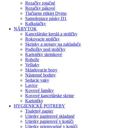
Rezačky rotačné
Rezačky pákové
Tlačiarne etikiet Dymo
Samolepiace pásky D1
Kalkulačky
NÁBYTOK
Kancelárske kreslá a stoličky
Rokovacie stoličky
Skrinky a stojany na zakladače
Podložky pod stoličky
Kartotéky skrinkové
Rohože
Vešiaky
Skladovacie boxy
Nástenné hodiny
Sedacie vaky
Lavice
Kovové šatníky
Kovové kancelárske skrine
Kartotéky
HYGIENICKÉ POTREBY
Toaletný papier
Utierky papierové skladané
Utierky papierové v kotúči
Utierky priemyselné v kotúči