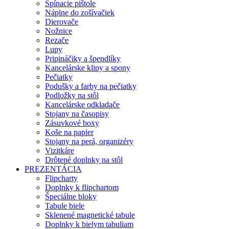
Spínacie pištole
Náplne do zošívačiek
Dierovače
Nožnice
Rezače
Lupy
Pripináčiky a špendlíky
Kancelárske klipy a spony
Pečiatky
Podušky a farby na pečiatky
Podložky na stôl
Kancelárske odkladače
Stojany na časopisy
Zásuvkové boxy
Koše na papier
Stojany na perá, organizéry
Vizitkáre
Drôtené doplnky na stôl
PREZENTÁCIA
Flipcharty
Doplnky k flipchartom
Špeciálne bloky
Tabule biele
Sklenené magnetické tabule
Doplnky k bielym tabuliam