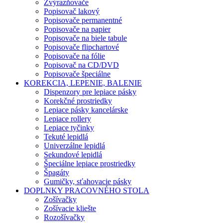
Zvýrazňovače
Popisovač lakový
Popisovače permanentné
Popisovače na papier
Popisovače na biele tabule
Popisovače flipchartové
Popisovače na fólie
Popisovač na CD/DVD
Popisovače špeciálne
KOREKCIA, LEPENIE, BALENIE
Dispenzory pre lepiace pásky
Korekčné prostriedky
Lepiace pásky kancelárske
Lepiace rollery
Lepiace tyčinky
Tekuté lepidlá
Univerzálne lepidlá
Sekundové lepidlá
Špeciálne lepiace prostriedky
Špagáty
Gumičky, sťahovacie pásky
DOPLNKY PRACOVNÉHO STOLA
Zošívačky
Zošívacie kliešte
Rozošívačky