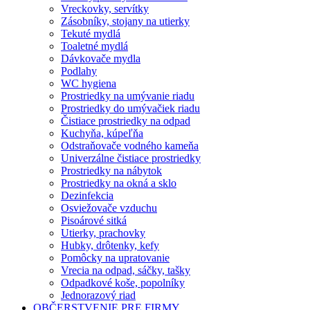
Vreckovky, servítky
Zásobníky, stojany na utierky
Tekuté mydlá
Toaletné mydlá
Dávkovače mydla
Podlahy
WC hygiena
Prostriedky na umývanie riadu
Prostriedky do umývačiek riadu
Čistiace prostriedky na odpad
Kuchyňa, kúpeľňa
Odstraňovače vodného kameňa
Univerzálne čistiace prostriedky
Prostriedky na nábytok
Prostriedky na okná a sklo
Dezinfekcia
Osviežovače vzduchu
Pisoárové sitká
Utierky, prachovky
Hubky, drôtenky, kefy
Pomôcky na upratovanie
Vrecia na odpad, sáčky, tašky
Odpadkové koše, popolníky
Jednorazový riad
OBČERSTVENIE PRE FIRMY