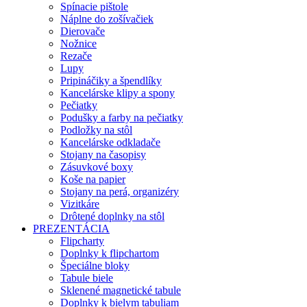
Spínacie pištole
Náplne do zošívačiek
Dierovače
Nožnice
Rezače
Lupy
Pripináčiky a špendlíky
Kancelárske klipy a spony
Pečiatky
Podušky a farby na pečiatky
Podložky na stôl
Kancelárske odkladače
Stojany na časopisy
Zásuvkové boxy
Koše na papier
Stojany na perá, organizéry
Vizitkáre
Drôtené doplnky na stôl
PREZENTÁCIA
Flipcharty
Doplnky k flipchartom
Špeciálne bloky
Tabule biele
Sklenené magnetické tabule
Doplnky k bielym tabuliam