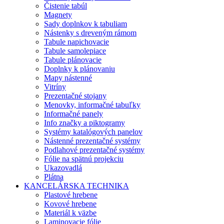
Čistenie tabúl
Magnety
Sady doplnkov k tabuliam
Nástenky s dreveným rámom
Tabule napichovacie
Tabule samolepiace
Tabule plánovacie
Doplnky k plánovaniu
Mapy nástenné
Vitríny
Prezentačné stojany
Menovky, informačné tabuľky
Informačné panely
Info značky a piktogramy
Systémy katalógových panelov
Nástenné prezentačné systémy
Podlahové prezentačné systémy
Fólie na spätnú projekciu
Ukazovadlá
Plátna
KANCELÁRSKA TECHNIKA
Plastové hrebene
Kovové hrebene
Materiál k väzbe
Laminovacie fólie