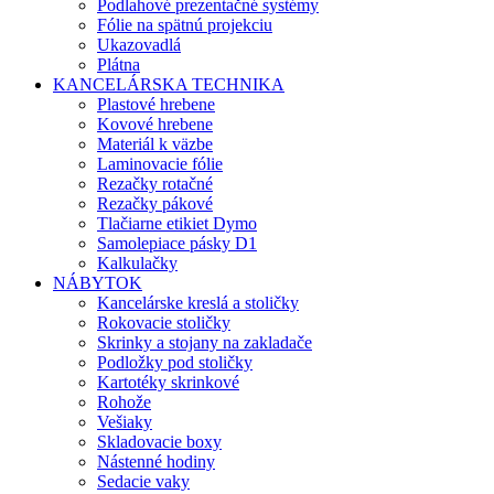
Podlahové prezentačné systémy
Fólie na spätnú projekciu
Ukazovadlá
Plátna
KANCELÁRSKA TECHNIKA
Plastové hrebene
Kovové hrebene
Materiál k väzbe
Laminovacie fólie
Rezačky rotačné
Rezačky pákové
Tlačiarne etikiet Dymo
Samolepiace pásky D1
Kalkulačky
NÁBYTOK
Kancelárske kreslá a stoličky
Rokovacie stoličky
Skrinky a stojany na zakladače
Podložky pod stoličky
Kartotéky skrinkové
Rohože
Vešiaky
Skladovacie boxy
Nástenné hodiny
Sedacie vaky