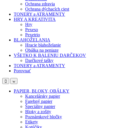
Ochrana zdravia
Ochrana dýchacích ciest
TONERY a ATRAMENTY
HRY A KREATIVITA
Hry
Pexeso
Pexetrio
BLAHOŽELANIA
Hracie blahoželanie
Obálka na peniaze
VŠETKO K BALENIU DARČEKOV
Darčkové tašky
TONERY a ATRAMENTY
Porovnať
Open
Close
PAPIER, BLOKY, OBÁLKY
Kancelársky papier
Farebný papier
Špeciálny papier
Bloky a zošity
Poznámkové bločky
Etikety
Kotúčiky