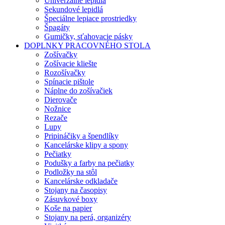
Univerzálne lepidlá
Sekundové lepidlá
Špeciálne lepiace prostriedky
Špagáty
Gumičky, sťahovacie pásky
DOPLNKY PRACOVNÉHO STOLA
Zošívačky
Zošívacie kliešte
Rozošívačky
Spínacie pištole
Náplne do zošívačiek
Dierovače
Nožnice
Rezače
Lupy
Pripináčiky a špendlíky
Kancelárske klipy a spony
Pečiatky
Podušky a farby na pečiatky
Podložky na stôl
Kancelárske odkladače
Stojany na časopisy
Zásuvkové boxy
Koše na papier
Stojany na perá, organizéry