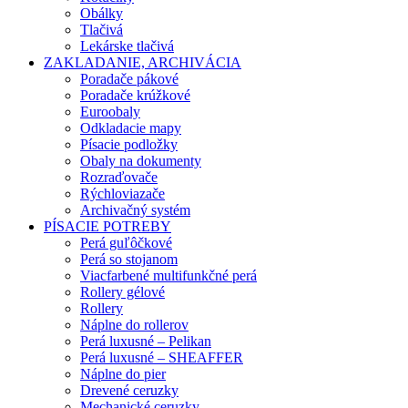
Obálky
Tlačivá
Lekárske tlačivá
ZAKLADANIE, ARCHIVÁCIA
Poradače pákové
Poradače krúžkové
Euroobaly
Odkladacie mapy
Písacie podložky
Obaly na dokumenty
Rozraďovače
Rýchloviazače
Archivačný systém
PÍSACIE POTREBY
Perá guľôčkové
Perá so stojanom
Viacfarbené multifunkčné perá
Rollery gélové
Rollery
Náplne do rollerov
Perá luxusné – Pelikan
Perá luxusné – SHEAFFER
Náplne do pier
Drevené ceruzky
Mechanické ceruzky