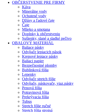
OBČERSTVENIE PRE FIRMY
Káva
Minerálne vody
Ochutené vody
Džúsy a ľadové čaje
Čaje
Mlieko a smotana
Doplnky k občerstveniu
Sušienky, slané a sladké pečivo
OBALOVÝ MATERIÁL
Baliace pásky
Odvíjače lepiacich pások
Krepové lepiace pásky
Baliaci papier
Bezpečnostné plomby
Bublinková fólia
Lepenky
Odvíjače stretch fólie
Odvíjače, páskovače, viaz.pásky
Penová fólia
Potravinová fólia
Prekrývacia fólia
Tubus
Stretch fólie ručné
Stretch fólia strojná