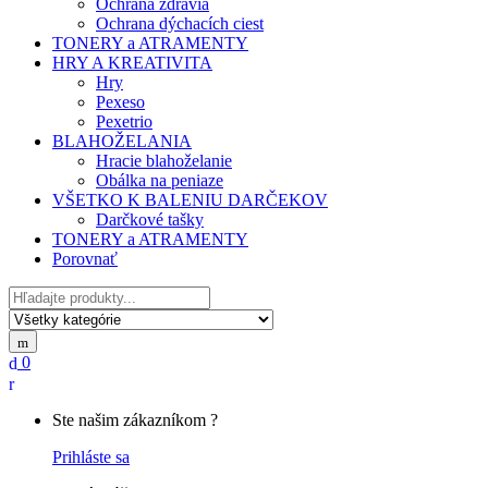
Ochrana zdravia
Ochrana dýchacích ciest
TONERY a ATRAMENTY
HRY A KREATIVITA
Hry
Pexeso
Pexetrio
BLAHOŽELANIA
Hracie blahoželanie
Obálka na peniaze
VŠETKO K BALENIU DARČEKOV
Darčkové tašky
TONERY a ATRAMENTY
Porovnať
Hľadať
0
My
Account
Ste našim zákazníkom ?
Prihláste sa