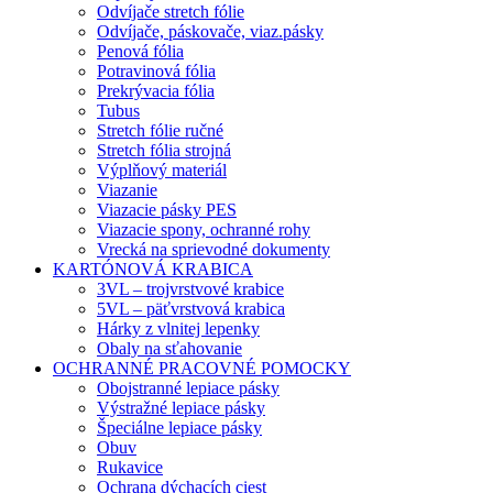
Odvíjače stretch fólie
Odvíjače, páskovače, viaz.pásky
Penová fólia
Potravinová fólia
Prekrývacia fólia
Tubus
Stretch fólie ručné
Stretch fólia strojná
Výplňový materiál
Viazanie
Viazacie pásky PES
Viazacie spony, ochranné rohy
Vrecká na sprievodné dokumenty
KARTÓNOVÁ KRABICA
3VL – trojvrstvové krabice
5VL – päťvrstvová krabica
Hárky z vlnitej lepenky
Obaly na sťahovanie
OCHRANNÉ PRACOVNÉ POMOCKY
Obojstranné lepiace pásky
Výstražné lepiace pásky
Špeciálne lepiace pásky
Obuv
Rukavice
Ochrana dýchacích ciest