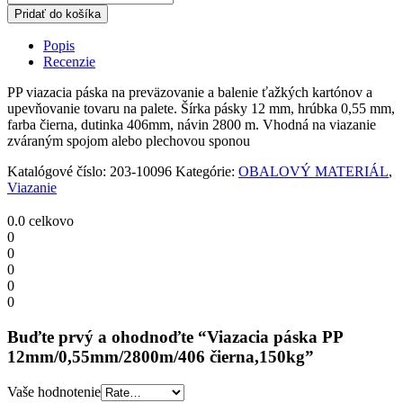
páska
Pridať do košíka
PP
12mm/0,55mm/2800m/406
Popis
čierna,150kg
Recenzie
quantity
PP viazacia páska na preväzovanie a balenie ťažkých kartónov a
upevňovanie tovaru na palete. Šírka pásky 12 mm, hrúbka 0,55 mm,
farba čierna, dutinka 406mm, návin 2800 m. Vhodná na viazanie
zváraným spojom alebo plechovou sponou
Katalógové číslo:
203-10096
Kategórie:
OBALOVÝ MATERIÁL
,
Viazanie
0.0
celkovo
0
0
0
0
0
Buďte prvý a ohodnoďte “Viazacia páska PP
12mm/0,55mm/2800m/406 čierna,150kg”
Vaše hodnotenie