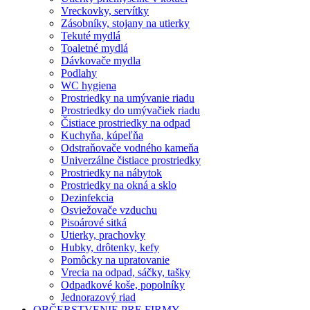
Vreckovky, servítky
Zásobníky, stojany na utierky
Tekuté mydlá
Toaletné mydlá
Dávkovače mydla
Podlahy
WC hygiena
Prostriedky na umývanie riadu
Prostriedky do umývačiek riadu
Čistiace prostriedky na odpad
Kuchyňa, kúpeľňa
Odstraňovače vodného kameňa
Univerzálne čistiace prostriedky
Prostriedky na nábytok
Prostriedky na okná a sklo
Dezinfekcia
Osviežovače vzduchu
Pisoárové sitká
Utierky, prachovky
Hubky, drôtenky, kefy
Pomôcky na upratovanie
Vrecia na odpad, sáčky, tašky
Odpadkové koše, popolníky
Jednorazový riad
OBČERSTVENIE PRE FIRMY