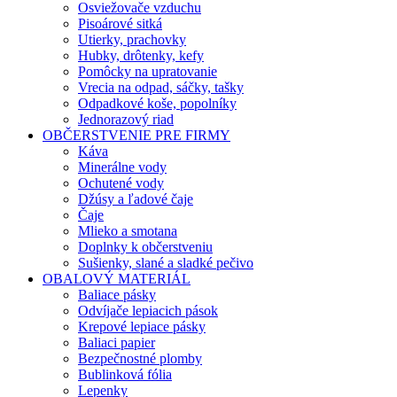
Osviežovače vzduchu
Pisoárové sitká
Utierky, prachovky
Hubky, drôtenky, kefy
Pomôcky na upratovanie
Vrecia na odpad, sáčky, tašky
Odpadkové koše, popolníky
Jednorazový riad
OBČERSTVENIE PRE FIRMY
Káva
Minerálne vody
Ochutené vody
Džúsy a ľadové čaje
Čaje
Mlieko a smotana
Doplnky k občerstveniu
Sušienky, slané a sladké pečivo
OBALOVÝ MATERIÁL
Baliace pásky
Odvíjače lepiacich pások
Krepové lepiace pásky
Baliaci papier
Bezpečnostné plomby
Bublinková fólia
Lepenky