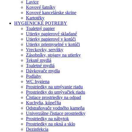
Lavice
Kovové šatníky
Kovové kancelárske skrine
Kartotéky
HYGIENICKÉ POTREBY
Toaletný papier
Utierky papierové skladané
Utierky papierové v kotúči
Utierky priemyselné v kotúči
Vreckovky, servítky
Zásobníky, stojany na utierky
Tekuté mydlá
Toaletné mydlá
Dávkovače mydla
Podlahy
WC hygiena
Prostriedky na umývanie riadu
Prostriedky do umývačiek riadu
Čistiace prostriedky na odpad
Kuchyňa, kúpeľňa
Odstraňovače vodného kameňa
Univerzálne čistiace prostriedky
Prostriedky na nábytok
Prostriedky na okná a sklo
Dezinfekcia