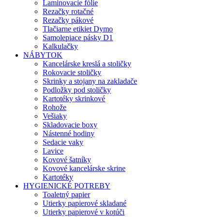
Laminovacie fólie
Rezačky rotačné
Rezačky pákové
Tlačiarne etikiet Dymo
Samolepiace pásky D1
Kalkulačky
NÁBYTOK
Kancelárske kreslá a stoličky
Rokovacie stoličky
Skrinky a stojany na zakladače
Podložky pod stoličky
Kartotéky skrinkové
Rohože
Vešiaky
Skladovacie boxy
Nástenné hodiny
Sedacie vaky
Lavice
Kovové šatníky
Kovové kancelárske skrine
Kartotéky
HYGIENICKÉ POTREBY
Toaletný papier
Utierky papierové skladané
Utierky papierové v kotúči