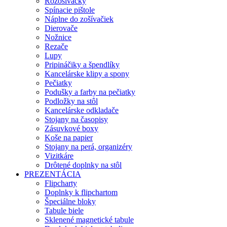
Rozošívačky
Spínacie pištole
Náplne do zošívačiek
Dierovače
Nožnice
Rezače
Lupy
Pripináčiky a špendlíky
Kancelárske klipy a spony
Pečiatky
Podušky a farby na pečiatky
Podložky na stôl
Kancelárske odkladače
Stojany na časopisy
Zásuvkové boxy
Koše na papier
Stojany na perá, organizéry
Vizitkáre
Drôtené doplnky na stôl
PREZENTÁCIA
Flipcharty
Doplnky k flipchartom
Špeciálne bloky
Tabule biele
Sklenené magnetické tabule