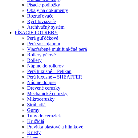
Písacie podložky
Obaly na dokumenty
Rozraďovače
Rýchloviazače
Archivačný systém
PÍSACIE POTREBY
Perá guľôčkové
Perá so stojanom
Viacfarbené multifunkčné perá
Rollery gélové
Rollery
Náplne do rollerov
Perá luxusné – Pelikan
Perá luxusné – SHEAFFER
Náplne do pier
Drevené ceruzky
Mechanické ceruzky
Mikroceruzky
Strúhadlá
Gumy
Tuhy do ceruziek
Kružidlá
Pravítka plastové a hliníkové
Kriedy
Liner