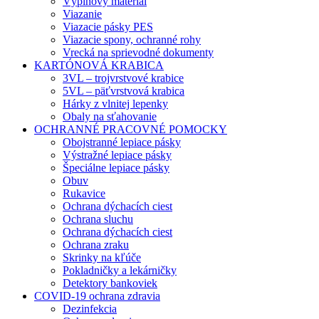
Výplňový materiál
Viazanie
Viazacie pásky PES
Viazacie spony, ochranné rohy
Vrecká na sprievodné dokumenty
KARTÓNOVÁ KRABICA
3VL – trojvrstvové krabice
5VL – päťvrstvová krabica
Hárky z vlnitej lepenky
Obaly na sťahovanie
OCHRANNÉ PRACOVNÉ POMOCKY
Obojstranné lepiace pásky
Výstražné lepiace pásky
Špeciálne lepiace pásky
Obuv
Rukavice
Ochrana dýchacích ciest
Ochrana sluchu
Ochrana dýchacích ciest
Ochrana zraku
Skrinky na kľúče
Pokladničky a lekárničky
Detektory bankoviek
COVID-19 ochrana zdravia
Dezinfekcia