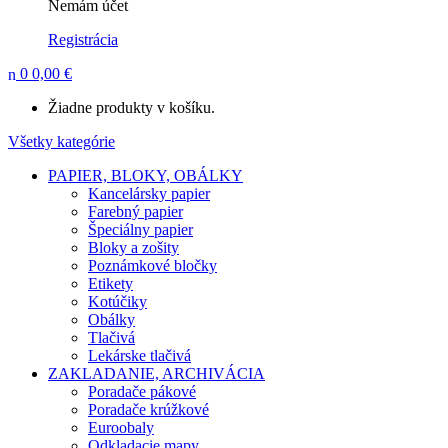
Nemám účet
Registrácia
0
0,00
€
Žiadne produkty v košíku.
Všetky kategórie
PAPIER, BLOKY, OBÁLKY
Kancelársky papier
Farebný papier
Špeciálny papier
Bloky a zošity
Poznámkové bločky
Etikety
Kotúčiky
Obálky
Tlačivá
Lekárske tlačivá
ZAKLADANIE, ARCHIVÁCIA
Poradače pákové
Poradače krúžkové
Euroobaly
Odkladacie mapy