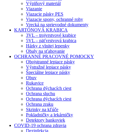
Výplňový materiál
Viazanie
Viazacie pásky PES
Viazacie spony, ochranné rohy
Vrecká na sprievodné dokumenty
KARTÓNOVÁ KRABICA
3VL – trojvrstvové krabice
5VL – päťvrstvová krabica
Hárky z vlnitej lepenky
Obaly na sťahovanie
OCHRANNÉ PRACOVNÉ POMOCKY
Obojstranné lepiace pásky
Výstražné lepiace pásky
Špeciálne lepiace pásky
Obuv
Rukavice
Ochrana dýchacích ciest
Ochrana sluchu
Ochrana dýchacích ciest
Ochrana zraku
Skrinky na kľúče
Pokladničky a lekárničky
Detektory bankoviek
COVID-19 ochrana zdravia
Dezinfekcia