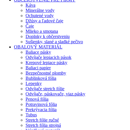
Káva
Minerálne vody
Ochutené vody
Džúsy a ľadové čaje
Čaje
Mlieko a smotana
Doplnky k občerstveniu
Sušienky, slané a sladké pečivo
OBALOVÝ MATERIÁL
Baliace pásky
Odvíjače lepiacich pások
Krepové lepiace pásky
Baliaci papier
Bezpečnostné plomby
Bublinková fólia
Lepenky
Odvíjače stretch fólie
Odvíjače, páskovače, viaz.pásky
Penová fólia
Potravinová fólia
Prekrývacia fólia
Tubus
Stretch fólie ručné
Stretch fólia strojná