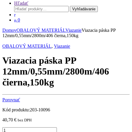
Hľadať
Hľadať:
Vyhľadávanie
0
Domov
OBALOVÝ MATERIÁL
Viazanie
Viazacia páska PP
12mm/0,55mm/2800m/406 čierna,150kg
OBALOVÝ MATERIÁL
,
Viazanie
Viazacia páska PP
12mm/0,55mm/2800m/406
čierna,150kg
Porovnať
Kód produktu:203-10096
40,70
€
bez DPH
Viazacia