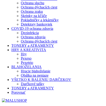
Ochrana sluchu
Ochrana dýchacích ciest
Ochrana zraku
Skrinky na kľúče
Pokladničky a lekárničky
Detektory bankoviek
COVID-19 ochrana zdravia
Dezinfekcia
Ochrana zdravia
Ochrana dýchacích ciest
TONERY a ATRAMENTY
HRY A KREATIVITA
Hry
Pexeso
Pexetrio
BLAHOŽELANIA
Hracie blahoželanie
Obálka na peniaze
VŠETKO K BALENIU DARČEKOV
Darčkové tašky
TONERY a ATRAMENTY
Porovnať