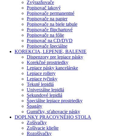
Zvýrazňovače
Popisovač lakový
Popisovače permanentné
Popisovače na papier
Popisovače na biele tabule
Popisovače flipchartové
Popisovače na fólie
Popisovač na CD/DVD
Popisovače špeciálne
KOREKCIA, LEPENIE, BALENIE
Dispenzory pre lepiace pásky
Korekčné prostriedky
Lepiace pásky kancelárske
Lepiace rollery
Lepiace tyčinky
Tekuté lepidlá
Univerzálne lepidlá
Sekundové lepidlá
Špeciálne lepiace prostriedky
Špagáty
Gumičky, sťahovacie pásky
DOPLNKY PRACOVNÉHO STOLA
Zošívačky
Zošívacie kliešte
Rozošívačky