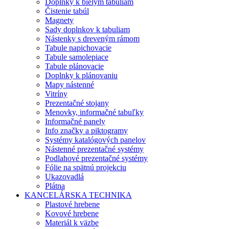
Doplnky k bielym tabuliam
Čistenie tabúl
Magnety
Sady doplnkov k tabuliam
Nástenky s dreveným rámom
Tabule napichovacie
Tabule samolepiace
Tabule plánovacie
Doplnky k plánovaniu
Mapy nástenné
Vitríny
Prezentačné stojany
Menovky, informačné tabuľky
Informačné panely
Info značky a piktogramy
Systémy katalógových panelov
Nástenné prezentačné systémy
Podlahové prezentačné systémy
Fólie na spätnú projekciu
Ukazovadlá
Plátna
KANCELÁRSKA TECHNIKA
Plastové hrebene
Kovové hrebene
Materiál k väzbe