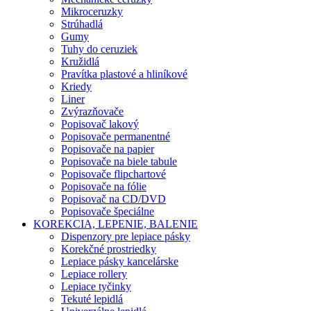
Mikroceruzky
Strúhadlá
Gumy
Tuhy do ceruziek
Kružidlá
Pravítka plastové a hliníkové
Kriedy
Liner
Zvýrazňovače
Popisovač lakový
Popisovače permanentné
Popisovače na papier
Popisovače na biele tabule
Popisovače flipchartové
Popisovače na fólie
Popisovač na CD/DVD
Popisovače špeciálne
KOREKCIA, LEPENIE, BALENIE
Dispenzory pre lepiace pásky
Korekčné prostriedky
Lepiace pásky kancelárske
Lepiace rollery
Lepiace tyčinky
Tekuté lepidlá