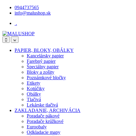
Skip
Skip
0944737565
to
to
info@malushop.sk
navigation
content
.
Open
Close
PAPIER, BLOKY, OBÁLKY
Kancelársky papier
Farebný papier
Špeciálny papier
Bloky a zošity
Poznámkové bločky
Etikety
Kotúčiky
Obálky
Tlačivá
Lekárske tlačivá
ZAKLADANIE, ARCHIVÁCIA
Poradače pákové
Poradače krúžkové
Euroobaly
Odkladacie mapy