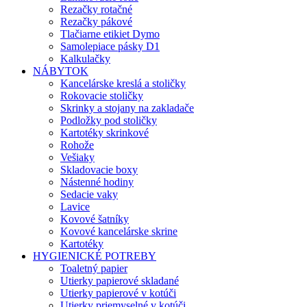
Rezačky rotačné
Rezačky pákové
Tlačiarne etikiet Dymo
Samolepiace pásky D1
Kalkulačky
NÁBYTOK
Kancelárske kreslá a stoličky
Rokovacie stoličky
Skrinky a stojany na zakladače
Podložky pod stoličky
Kartotéky skrinkové
Rohože
Vešiaky
Skladovacie boxy
Nástenné hodiny
Sedacie vaky
Lavice
Kovové šatníky
Kovové kancelárske skrine
Kartotéky
HYGIENICKÉ POTREBY
Toaletný papier
Utierky papierové skladané
Utierky papierové v kotúči
Utierky priemyselné v kotúči