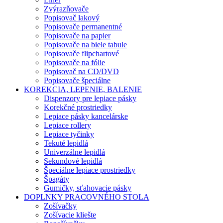
Zvýrazňovače
Popisovač lakový
Popisovače permanentné
Popisovače na papier
Popisovače na biele tabule
Popisovače flipchartové
Popisovače na fólie
Popisovač na CD/DVD
Popisovače špeciálne
KOREKCIA, LEPENIE, BALENIE
Dispenzory pre lepiace pásky
Korekčné prostriedky
Lepiace pásky kancelárske
Lepiace rollery
Lepiace tyčinky
Tekuté lepidlá
Univerzálne lepidlá
Sekundové lepidlá
Špeciálne lepiace prostriedky
Špagáty
Gumičky, sťahovacie pásky
DOPLNKY PRACOVNÉHO STOLA
Zošívačky
Zošívacie kliešte