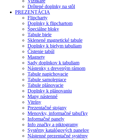
Vizitkáre
Drôtené doplnky na stôl
PREZENTÁCIA
Flipcharty
Doplnky k flipchartom
Špeciálne bloky
Tabule biele
Sklenené magnetické tabule
Doplnky k bielym tabuliam
Čistenie tabúl
Magnety
Sady doplnkov k tabuliam
Nástenky s dreveným rámom
Tabule napichovacie
Tabule samolepiace
Tabule plánovacie
Doplnky k plánovaniu
Mapy nástenné
Vitríny
Prezentačné stojany
Menovky, informačné tabuľky
Informačné panely
Info značky a piktogramy
Systémy katalógových panelov
Nástenné prezentačné systémy