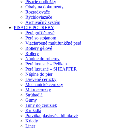
Písacie podložky
Obaly na dokumenty
Rozraďovače
Rýchloviazače
Archivačný systém
PÍSACIE POTREBY
Perá guľôčkové
Perá so stojanom
Viacfarbené multifunkčné perá
Rollery gélové
Rollery
Náplne do rollerov
Perá luxusné – Pelikan
Perá luxusné – SHEAFFER
Náplne do pier
Drevené ceruzky
Mechanické ceruzky
Mikroceruzky
Strúhadlá
Gumy
Tuhy do ceruziek
Kružidlá
Pravítka plastové a hliníkové
Kriedy
Liner