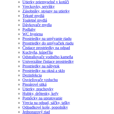
Utierky priemyselné v kotúči
Vreckovky, servítky
Zásobníky, stojany na utierky
Tekuté mydlá
Toaletné mydlá
Dávkovače mydla
Podlahy
WC hygiena
Prostriedky na umývanie riadu
Prostriedky do umývačiek riadu
Čistiace prostriedky na odpad
Kuchyňa, kúpeľňa
Odstraňovače vodného kameňa
Univerzálne čistiace prostriedky
Prostriedky na nábytok
Prostriedky na okná a sklo
Dezinfekcia
Osviežovače vzduchu
Pisoárové sitká
Utierky, prachovky
Hubky, drôtenky, kefy
Pomôcky na upratovanie
Vrecia na odpad, sáčky, tašky
Odpadkové koše, popolníky
Jednorazový riad