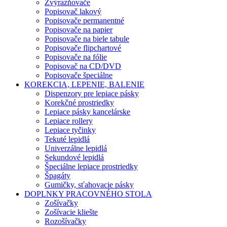
Zvýrazňovače
Popisovač lakový
Popisovače permanentné
Popisovače na papier
Popisovače na biele tabule
Popisovače flipchartové
Popisovače na fólie
Popisovač na CD/DVD
Popisovače špeciálne
KOREKCIA, LEPENIE, BALENIE
Dispenzory pre lepiace pásky
Korekčné prostriedky
Lepiace pásky kancelárske
Lepiace rollery
Lepiace tyčinky
Tekuté lepidlá
Univerzálne lepidlá
Sekundové lepidlá
Špeciálne lepiace prostriedky
Špagáty
Gumičky, sťahovacie pásky
DOPLNKY PRACOVNÉHO STOLA
Zošívačky
Zošívacie kliešte
Rozošívačky