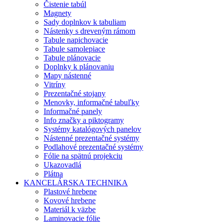
Čistenie tabúl
Magnety
Sady doplnkov k tabuliam
Nástenky s dreveným rámom
Tabule napichovacie
Tabule samolepiace
Tabule plánovacie
Doplnky k plánovaniu
Mapy nástenné
Vitríny
Prezentačné stojany
Menovky, informačné tabuľky
Informačné panely
Info značky a piktogramy
Systémy katalógových panelov
Nástenné prezentačné systémy
Podlahové prezentačné systémy
Fólie na spätnú projekciu
Ukazovadlá
Plátna
KANCELÁRSKA TECHNIKA
Plastové hrebene
Kovové hrebene
Materiál k väzbe
Laminovacie fólie