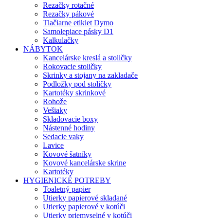
Rezačky rotačné
Rezačky pákové
Tlačiarne etikiet Dymo
Samolepiace pásky D1
Kalkulačky
NÁBYTOK
Kancelárske kreslá a stoličky
Rokovacie stoličky
Skrinky a stojany na zakladače
Podložky pod stoličky
Kartotéky skrinkové
Rohože
Vešiaky
Skladovacie boxy
Nástenné hodiny
Sedacie vaky
Lavice
Kovové šatníky
Kovové kancelárske skrine
Kartotéky
HYGIENICKÉ POTREBY
Toaletný papier
Utierky papierové skladané
Utierky papierové v kotúči
Utierky priemyselné v kotúči