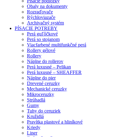
Písacie podložky
Obaly na dokumenty
Rozraďovače
Rýchloviazače
Archivačný systém
PÍSACIE POTREBY
Perá guľôčkové
Perá so stojanom
Viacfarbené multifunkčné perá
Rollery gélové
Rollery
Náplne do rollerov
Perá luxusné – Pelikan
Perá luxusné – SHEAFFER
Náplne do pier
Drevené ceruzky
Mechanické ceruzky
Mikroceruzky
Strúhadlá
Gumy
Tuhy do ceruziek
Kružidlá
Pravítka plastové a hliníkové
Kriedy
Liner