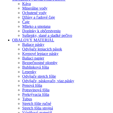
Káva
Minerálne vody
Ochutené vody
Džúsy a ľadové čaje
Čaje
Mlieko a smotana
Doplnky k občerstveniu
Sušienky, slané a sladké pečivo
OBALOVÝ MATERIÁL
Baliace pásky
Odvíjače lepiacich pások
Krepové lepiace pásky
Baliaci papier
Bezpečnostné plomby
Bublinková fólia
Lepenky
Odvíjače stretch fólie
Odvíjače, páskovače, viaz.pásky
Penová fólia
Potravinová fólia
Prekrývacia fólia
Tubus
Stretch fólie ručné
Stretch fólia strojná
Výplňový materiál