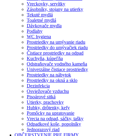
Vreckovky, servítky
Zásobníky, stojany na utierky
Tekuté mydlá
Toaletné mydlá
Dávkovače mydla
Podlahy
WC hygiena
Prostriedky na umývanie riadu
Prostriedky do umývačiek riadu
Čistiace prostriedky na odpad
Kuchyňa, kúpeľňa
Odstraňovače vodného kameňa
Univerzálne čistiace prostriedky
Prostriedky na nábytok
Prostriedky na okná a sklo
Dezinfekcia
Osviežovače vzduchu
Pisoárové sitká
Utierky, prachovky
Hubky, drôtenky, kefy
Pomôcky na upratovanie
Vrecia na odpad, sáčky, tašky
Odpadkové koše, popolníky
Jednorazový riad
OBČERSTVENIE PRE FIRMY