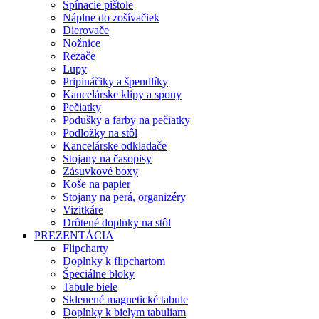
Spínacie pištole
Náplne do zošívačiek
Dierovače
Nožnice
Rezače
Lupy
Pripináčiky a špendlíky
Kancelárske klipy a spony
Pečiatky
Podušky a farby na pečiatky
Podložky na stôl
Kancelárske odkladače
Stojany na časopisy
Zásuvkové boxy
Koše na papier
Stojany na perá, organizéry
Vizitkáre
Drôtené doplnky na stôl
PREZENTÁCIA
Flipcharty
Doplnky k flipchartom
Špeciálne bloky
Tabule biele
Sklenené magnetické tabule
Doplnky k bielym tabuliam