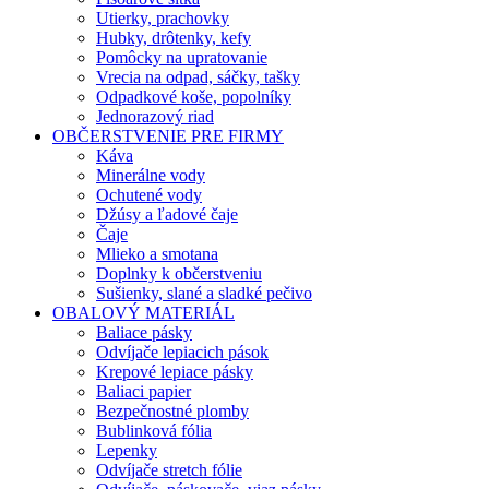
Utierky, prachovky
Hubky, drôtenky, kefy
Pomôcky na upratovanie
Vrecia na odpad, sáčky, tašky
Odpadkové koše, popolníky
Jednorazový riad
OBČERSTVENIE PRE FIRMY
Káva
Minerálne vody
Ochutené vody
Džúsy a ľadové čaje
Čaje
Mlieko a smotana
Doplnky k občerstveniu
Sušienky, slané a sladké pečivo
OBALOVÝ MATERIÁL
Baliace pásky
Odvíjače lepiacich pások
Krepové lepiace pásky
Baliaci papier
Bezpečnostné plomby
Bublinková fólia
Lepenky
Odvíjače stretch fólie