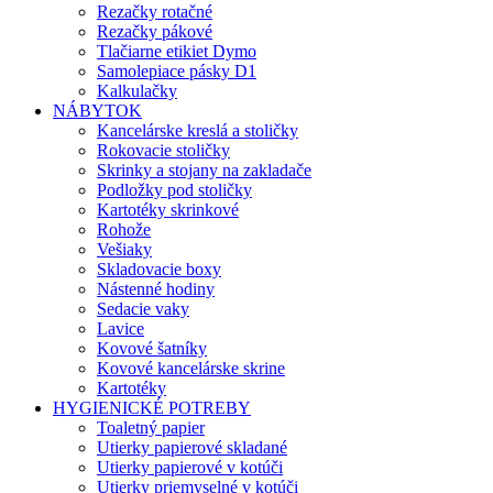
Rezačky rotačné
Rezačky pákové
Tlačiarne etikiet Dymo
Samolepiace pásky D1
Kalkulačky
NÁBYTOK
Kancelárske kreslá a stoličky
Rokovacie stoličky
Skrinky a stojany na zakladače
Podložky pod stoličky
Kartotéky skrinkové
Rohože
Vešiaky
Skladovacie boxy
Nástenné hodiny
Sedacie vaky
Lavice
Kovové šatníky
Kovové kancelárske skrine
Kartotéky
HYGIENICKÉ POTREBY
Toaletný papier
Utierky papierové skladané
Utierky papierové v kotúči
Utierky priemyselné v kotúči