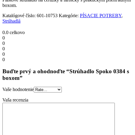
boxom.
Katalógové číslo:
601-10753
Kategórie:
PÍSACIE POTREBY
,
Strúhadlá
0.0
celkovo
0
0
0
0
0
Buďte prvý a ohodnoďte “Strúhadlo Spoko 0384 s
boxom”
Vaše hodnotenie
Vaša recenzia