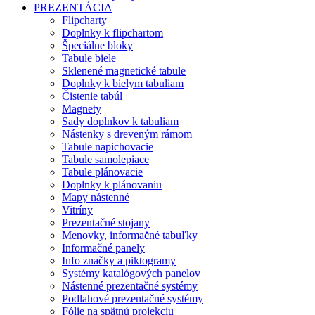
PREZENTÁCIA
Flipcharty
Doplnky k flipchartom
Špeciálne bloky
Tabule biele
Sklenené magnetické tabule
Doplnky k bielym tabuliam
Čistenie tabúl
Magnety
Sady doplnkov k tabuliam
Nástenky s dreveným rámom
Tabule napichovacie
Tabule samolepiace
Tabule plánovacie
Doplnky k plánovaniu
Mapy nástenné
Vitríny
Prezentačné stojany
Menovky, informačné tabuľky
Informačné panely
Info značky a piktogramy
Systémy katalógových panelov
Nástenné prezentačné systémy
Podlahové prezentačné systémy
Fólie na spätnú projekciu