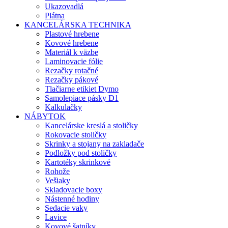
Ukazovadlá
Plátna
KANCELÁRSKA TECHNIKA
Plastové hrebene
Kovové hrebene
Materiál k väzbe
Laminovacie fólie
Rezačky rotačné
Rezačky pákové
Tlačiarne etikiet Dymo
Samolepiace pásky D1
Kalkulačky
NÁBYTOK
Kancelárske kreslá a stoličky
Rokovacie stoličky
Skrinky a stojany na zakladače
Podložky pod stoličky
Kartotéky skrinkové
Rohože
Vešiaky
Skladovacie boxy
Nástenné hodiny
Sedacie vaky
Lavice
Kovové šatníky