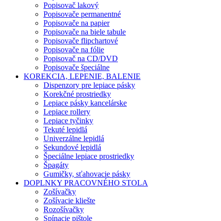
Popisovač lakový
Popisovače permanentné
Popisovače na papier
Popisovače na biele tabule
Popisovače flipchartové
Popisovače na fólie
Popisovač na CD/DVD
Popisovače špeciálne
KOREKCIA, LEPENIE, BALENIE
Dispenzory pre lepiace pásky
Korekčné prostriedky
Lepiace pásky kancelárske
Lepiace rollery
Lepiace tyčinky
Tekuté lepidlá
Univerzálne lepidlá
Sekundové lepidlá
Špeciálne lepiace prostriedky
Špagáty
Gumičky, sťahovacie pásky
DOPLNKY PRACOVNÉHO STOLA
Zošívačky
Zošívacie kliešte
Rozošívačky
Spínacie pištole