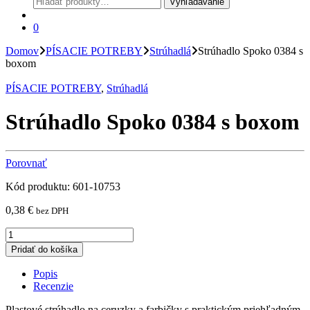
Vyhľadávanie
0
Domov
PÍSACIE POTREBY
Strúhadlá
Strúhadlo Spoko 0384 s
boxom
PÍSACIE POTREBY
,
Strúhadlá
Strúhadlo Spoko 0384 s boxom
Porovnať
Kód produktu: 601-10753
0,38
€
bez DPH
Strúhadlo
Spoko
Pridať do košíka
0384
s
Popis
boxom
Recenzie
quantity
Plastové strúhadlo na ceruzky a farbičky s praktickým priehľadným