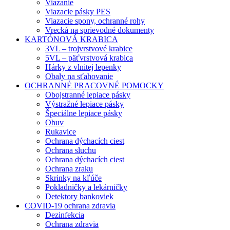
Viazanie
Viazacie pásky PES
Viazacie spony, ochranné rohy
Vrecká na sprievodné dokumenty
KARTÓNOVÁ KRABICA
3VL – trojvrstvové krabice
5VL – päťvrstvová krabica
Hárky z vlnitej lepenky
Obaly na sťahovanie
OCHRANNÉ PRACOVNÉ POMOCKY
Obojstranné lepiace pásky
Výstražné lepiace pásky
Špeciálne lepiace pásky
Obuv
Rukavice
Ochrana dýchacích ciest
Ochrana sluchu
Ochrana dýchacích ciest
Ochrana zraku
Skrinky na kľúče
Pokladničky a lekárničky
Detektory bankoviek
COVID-19 ochrana zdravia
Dezinfekcia
Ochrana zdravia