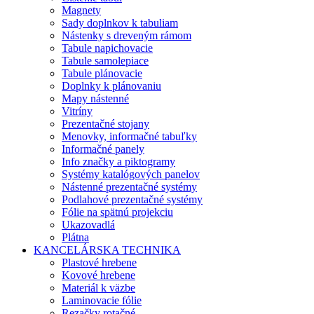
Magnety
Sady doplnkov k tabuliam
Nástenky s dreveným rámom
Tabule napichovacie
Tabule samolepiace
Tabule plánovacie
Doplnky k plánovaniu
Mapy nástenné
Vitríny
Prezentačné stojany
Menovky, informačné tabuľky
Informačné panely
Info značky a piktogramy
Systémy katalógových panelov
Nástenné prezentačné systémy
Podlahové prezentačné systémy
Fólie na spätnú projekciu
Ukazovadlá
Plátna
KANCELÁRSKA TECHNIKA
Plastové hrebene
Kovové hrebene
Materiál k väzbe
Laminovacie fólie
Rezačky rotačné