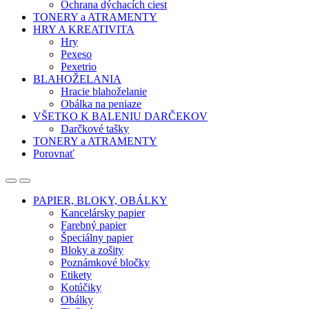
Ochrana dýchacích ciest
TONERY a ATRAMENTY
HRY A KREATIVITA
Hry
Pexeso
Pexetrio
BLAHOŽELANIA
Hracie blahoželanie
Obálka na peniaze
VŠETKO K BALENIU DARČEKOV
Darčkové tašky
TONERY a ATRAMENTY
Porovnať
Open
Close
PAPIER, BLOKY, OBÁLKY
Kancelársky papier
Farebný papier
Špeciálny papier
Bloky a zošity
Poznámkové bločky
Etikety
Kotúčiky
Obálky