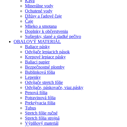
Káva
Minerálne vody
Ochutené vody
Džúsy a ľadové čaje
Čaje
Mlieko a smotana
Doplnky k občerstveniu
Sušienky, slané a sladké pečivo
OBALOVÝ MATERIÁL
Baliace pásky
Odvíjače lepiacich pások
Krepové lepiace pásky
Baliaci papier
Bezpečnostné plomby
Bublinková fólia
Lepenky
Odvíjače stretch fólie
Odvíjače, páskovače, viaz.pásky
Penová fólia
Potravinová fólia
Prekrývacia fólia
Tubus
Stretch fólie ručné
Stretch fólia strojná
Výplňový materiál