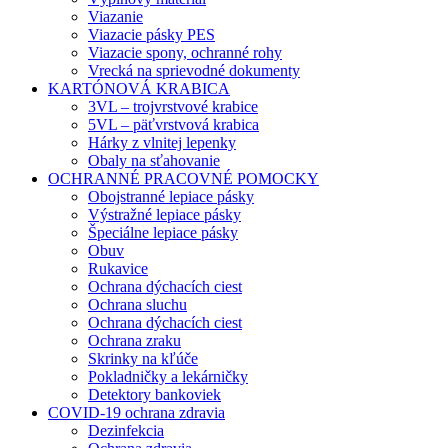
Viazanie
Viazacie pásky PES
Viazacie spony, ochranné rohy
Vrecká na sprievodné dokumenty
KARTÓNOVÁ KRABICA
3VL – trojvrstvové krabice
5VL – päťvrstvová krabica
Hárky z vlnitej lepenky
Obaly na sťahovanie
OCHRANNÉ PRACOVNÉ POMOCKY
Obojstranné lepiace pásky
Výstražné lepiace pásky
Špeciálne lepiace pásky
Obuv
Rukavice
Ochrana dýchacích ciest
Ochrana sluchu
Ochrana dýchacích ciest
Ochrana zraku
Skrinky na kľúče
Pokladničky a lekárničky
Detektory bankoviek
COVID-19 ochrana zdravia
Dezinfekcia