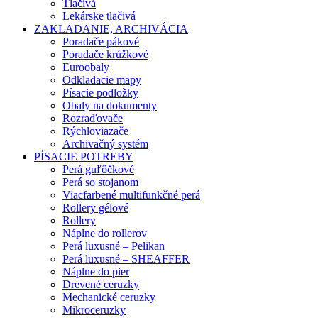
Tlačivá
Lekárske tlačivá
ZAKLADANIE, ARCHIVÁCIA
Poradače pákové
Poradače krúžkové
Euroobaly
Odkladacie mapy
Písacie podložky
Obaly na dokumenty
Rozraďovače
Rýchloviazače
Archivačný systém
PÍSACIE POTREBY
Perá guľôčkové
Perá so stojanom
Viacfarbené multifunkčné perá
Rollery gélové
Rollery
Náplne do rollerov
Perá luxusné – Pelikan
Perá luxusné – SHEAFFER
Náplne do pier
Drevené ceruzky
Mechanické ceruzky
Mikroceruzky