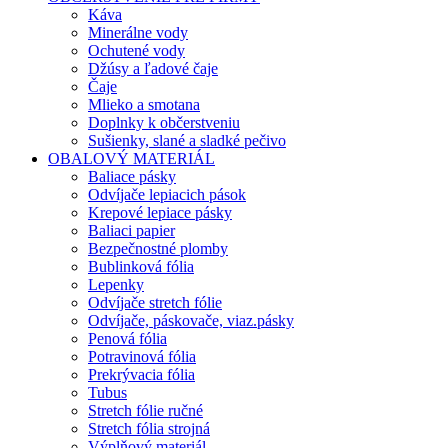
Káva
Minerálne vody
Ochutené vody
Džúsy a ľadové čaje
Čaje
Mlieko a smotana
Doplnky k občerstveniu
Sušienky, slané a sladké pečivo
OBALOVÝ MATERIÁL
Baliace pásky
Odvíjače lepiacich pások
Krepové lepiace pásky
Baliaci papier
Bezpečnostné plomby
Bublinková fólia
Lepenky
Odvíjače stretch fólie
Odvíjače, páskovače, viaz.pásky
Penová fólia
Potravinová fólia
Prekrývacia fólia
Tubus
Stretch fólie ručné
Stretch fólia strojná
Výplňový materiál