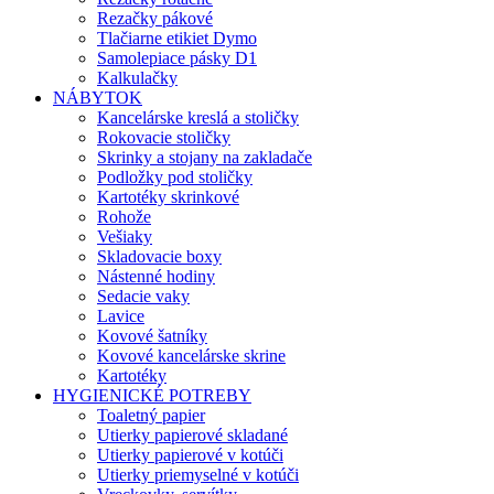
Rezačky pákové
Tlačiarne etikiet Dymo
Samolepiace pásky D1
Kalkulačky
NÁBYTOK
Kancelárske kreslá a stoličky
Rokovacie stoličky
Skrinky a stojany na zakladače
Podložky pod stoličky
Kartotéky skrinkové
Rohože
Vešiaky
Skladovacie boxy
Nástenné hodiny
Sedacie vaky
Lavice
Kovové šatníky
Kovové kancelárske skrine
Kartotéky
HYGIENICKÉ POTREBY
Toaletný papier
Utierky papierové skladané
Utierky papierové v kotúči
Utierky priemyselné v kotúči