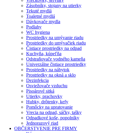
Vreckovky, servítky
Zásobníky, stojany na utierky
Tekuté mydlá
Toaletné mydlá
Dávkovače mydla
Podlahy
WC hygiena
Prostriedky na umývanie riadu
Prostriedky do umývačiek riadu
Čistiace prostriedky na odpad
Kuchyňa, kúpeľňa
Odstraňovače vodného kameňa
Univerzálne čistiace prostriedky
Prostriedky na nábytok
Prostriedky na okná a sklo
Dezinfekcia
Osviežovače vzduchu
Pisoárové sitká
Utierky, prachovky
Hubky, drôtenky, kefy
Pomôcky na upratovanie
Vrecia na odpad, sáčky, tašky
Odpadkové koše, popolníky
Jednorazový riad
OBČERSTVENIE PRE FIRMY