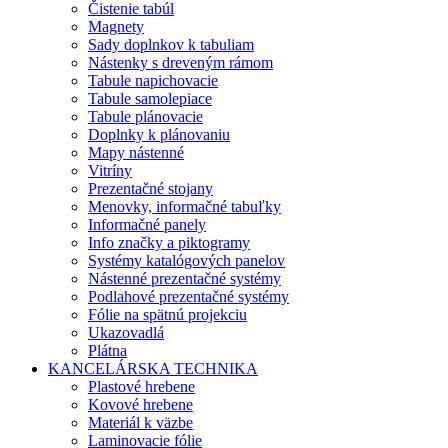
Čistenie tabúl
Magnety
Sady doplnkov k tabuliam
Nástenky s dreveným rámom
Tabule napichovacie
Tabule samolepiace
Tabule plánovacie
Doplnky k plánovaniu
Mapy nástenné
Vitríny
Prezentačné stojany
Menovky, informačné tabuľky
Informačné panely
Info značky a piktogramy
Systémy katalógových panelov
Nástenné prezentačné systémy
Podlahové prezentačné systémy
Fólie na spätnú projekciu
Ukazovadlá
Plátna
KANCELÁRSKA TECHNIKA
Plastové hrebene
Kovové hrebene
Materiál k väzbe
Laminovacie fólie