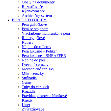
Obaly na dokumenty
Rozraďovače
Rýchloviazače
Archivačný systém
PÍSACIE POTREBY
Perá guľôčkové
Perá so stojanom
Viacfarbené multifunkčné perá
Rollery gélové
Rollery
Náplne do rollerov
Perá luxusné – Pelikan
Perá luxusné – SHEAFFER
Náplne do pier
Drevené ceruzky
Mechanické ceruzky
Mikroceruzky
Strúhadlá
Gumy
Tuhy do ceruziek
Kružidlá
Pravítka plastové a hliníkové
Kriedy
Liner
Zvýrazňovače