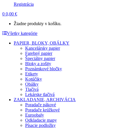
Registrácia
0
0,00
€
Žiadne produkty v košíku.
Všetky kategórie
PAPIER, BLOKY, OBÁLKY
Kancelársky papier
Farebný papier
Špeciálny papier
Bloky a zošity
Poznámkové bločky
Etikety
Kotúčiky
Obálky
Tlačivá
Lekárske tlačivá
ZAKLADANIE, ARCHIVÁCIA
Poradače pákové
Poradače krúžkové
Euroobaly
Odkladacie mapy
Písacie podložky