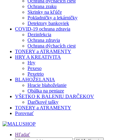
Ochrana dýchacích ciest
Ochrana zraku
Skrinky na kľúče
Pokladničky a lekárničky
Detektory bankoviek
COVID-19 ochrana zdravia
Dezinfekcia
Ochrana zdravia
Ochrana dýchacích ciest
TONERY a ATRAMENTY
HRY A KREATIVITA
Hry
Pexeso
Pexetrio
BLAHOŽELANIA
Hracie blahoželanie
Obálka na peniaze
VŠETKO K BALENIU DARČEKOV
Darčkové tašky
TONERY a ATRAMENTY
Porovnať
Hľadať
Hľadať: