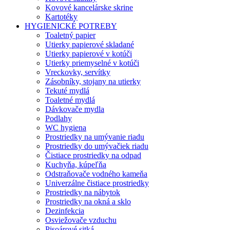
Kovové kancelárske skrine
Kartotéky
HYGIENICKÉ POTREBY
Toaletný papier
Utierky papierové skladané
Utierky papierové v kotúči
Utierky priemyselné v kotúči
Vreckovky, servítky
Zásobníky, stojany na utierky
Tekuté mydlá
Toaletné mydlá
Dávkovače mydla
Podlahy
WC hygiena
Prostriedky na umývanie riadu
Prostriedky do umývačiek riadu
Čistiace prostriedky na odpad
Kuchyňa, kúpeľňa
Odstraňovače vodného kameňa
Univerzálne čistiace prostriedky
Prostriedky na nábytok
Prostriedky na okná a sklo
Dezinfekcia
Osviežovače vzduchu
Pisoárové sitká