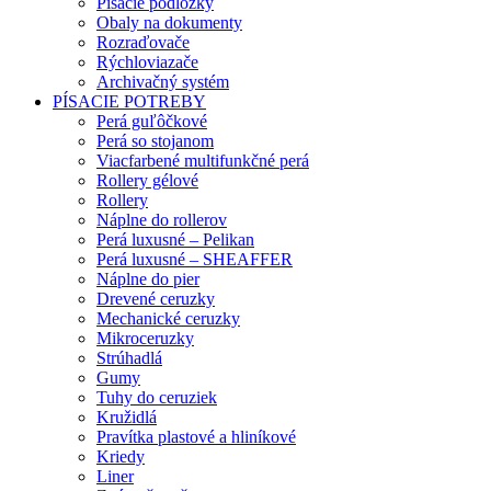
Písacie podložky
Obaly na dokumenty
Rozraďovače
Rýchloviazače
Archivačný systém
PÍSACIE POTREBY
Perá guľôčkové
Perá so stojanom
Viacfarbené multifunkčné perá
Rollery gélové
Rollery
Náplne do rollerov
Perá luxusné – Pelikan
Perá luxusné – SHEAFFER
Náplne do pier
Drevené ceruzky
Mechanické ceruzky
Mikroceruzky
Strúhadlá
Gumy
Tuhy do ceruziek
Kružidlá
Pravítka plastové a hliníkové
Kriedy
Liner