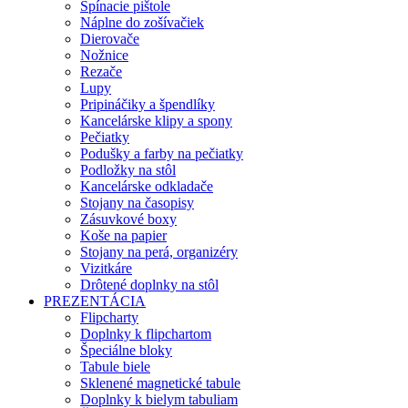
Spínacie pištole
Náplne do zošívačiek
Dierovače
Nožnice
Rezače
Lupy
Pripináčiky a špendlíky
Kancelárske klipy a spony
Pečiatky
Podušky a farby na pečiatky
Podložky na stôl
Kancelárske odkladače
Stojany na časopisy
Zásuvkové boxy
Koše na papier
Stojany na perá, organizéry
Vizitkáre
Drôtené doplnky na stôl
PREZENTÁCIA
Flipcharty
Doplnky k flipchartom
Špeciálne bloky
Tabule biele
Sklenené magnetické tabule
Doplnky k bielym tabuliam