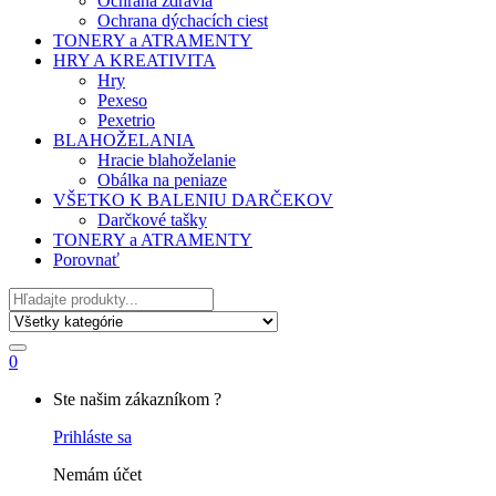
Ochrana zdravia
Ochrana dýchacích ciest
TONERY a ATRAMENTY
HRY A KREATIVITA
Hry
Pexeso
Pexetrio
BLAHOŽELANIA
Hracie blahoželanie
Obálka na peniaze
VŠETKO K BALENIU DARČEKOV
Darčkové tašky
TONERY a ATRAMENTY
Porovnať
Hľadať
0
My
Ste našim zákazníkom ?
Account
Prihláste sa
Nemám účet