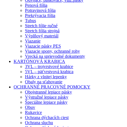
Odvíjače, páskovače, viaz.pásky
Penová fólia
Potravinová fólia
Prekrývacia fólia
Tubus
Stretch fólie ručné
Stretch fólia strojná
Výplňový materiál
Viazanie
Viazacie pásky PES
Viazacie spony, ochranné rohy
Vrecká na sprievodné dokumenty
KARTÓNOVÁ KRABICA
3VL – trojvrstvové krabice
5VL – päťvrstvová krabica
Hárky z vlnitej lepenky
Obaly na sťahovanie
OCHRANNÉ PRACOVNÉ POMOCKY
Obojstranné lepiace pásky
Výstražné lepiace pásky
Špeciálne lepiace pásky
Obuv
Rukavice
Ochrana dýchacích ciest
Ochrana sluchu