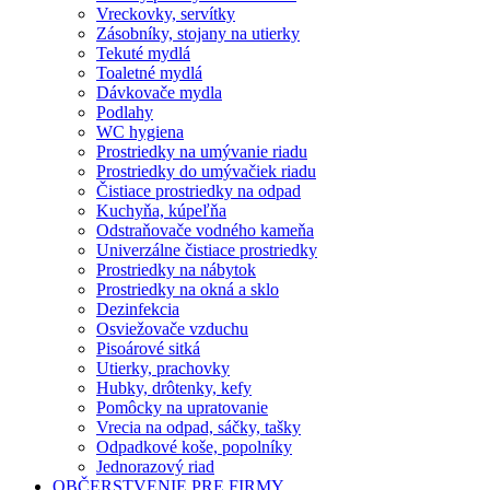
Vreckovky, servítky
Zásobníky, stojany na utierky
Tekuté mydlá
Toaletné mydlá
Dávkovače mydla
Podlahy
WC hygiena
Prostriedky na umývanie riadu
Prostriedky do umývačiek riadu
Čistiace prostriedky na odpad
Kuchyňa, kúpeľňa
Odstraňovače vodného kameňa
Univerzálne čistiace prostriedky
Prostriedky na nábytok
Prostriedky na okná a sklo
Dezinfekcia
Osviežovače vzduchu
Pisoárové sitká
Utierky, prachovky
Hubky, drôtenky, kefy
Pomôcky na upratovanie
Vrecia na odpad, sáčky, tašky
Odpadkové koše, popolníky
Jednorazový riad
OBČERSTVENIE PRE FIRMY