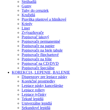
Strúhadlá
Gumy
Tuhy do ceruziek
Kružidlá
Pravítka plastové a hliníkové
Kriedy
Liner
Zvýrazňovače
Popisovač lakový
Popisovače permanentné
Popisovače na papier
Popisovače na biele tabule
Popisovače flipchartové
Popisovače na fólie
Popisovač na CD/DVD
Popisovače špeciálne
KOREKCIA, LEPENIE, BALENIE
Dispenzory pre lepiace pásky
Korekčné prostriedky
Lepiace pásky kancelárske
Lepiace rollery
Lepiace tyčinky
Tekuté lepidlá
Univerzálne lepidlá
Sekundové lepidlá