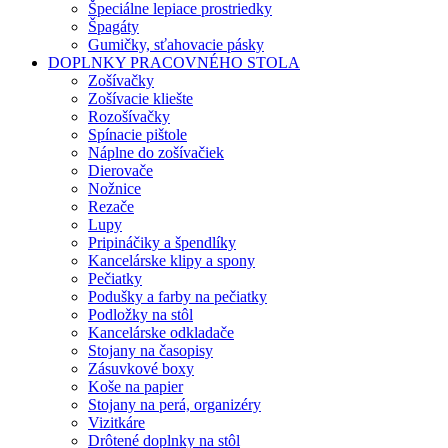
Špeciálne lepiace prostriedky
Špagáty
Gumičky, sťahovacie pásky
DOPLNKY PRACOVNÉHO STOLA
Zošívačky
Zošívacie kliešte
Rozošívačky
Spínacie pištole
Náplne do zošívačiek
Dierovače
Nožnice
Rezače
Lupy
Pripináčiky a špendlíky
Kancelárske klipy a spony
Pečiatky
Podušky a farby na pečiatky
Podložky na stôl
Kancelárske odkladače
Stojany na časopisy
Zásuvkové boxy
Koše na papier
Stojany na perá, organizéry
Vizitkáre
Drôtené doplnky na stôl