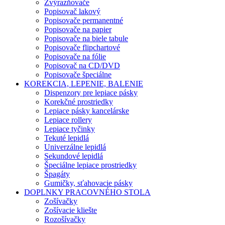
Zvýrazňovače
Popisovač lakový
Popisovače permanentné
Popisovače na papier
Popisovače na biele tabule
Popisovače flipchartové
Popisovače na fólie
Popisovač na CD/DVD
Popisovače špeciálne
KOREKCIA, LEPENIE, BALENIE
Dispenzory pre lepiace pásky
Korekčné prostriedky
Lepiace pásky kancelárske
Lepiace rollery
Lepiace tyčinky
Tekuté lepidlá
Univerzálne lepidlá
Sekundové lepidlá
Špeciálne lepiace prostriedky
Špagáty
Gumičky, sťahovacie pásky
DOPLNKY PRACOVNÉHO STOLA
Zošívačky
Zošívacie kliešte
Rozošívačky