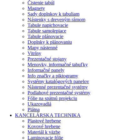
Čistenie tabúl
Magnety
Sady doplnkov k tabuliam
Nástenky s dreveným rámom
Tabule napichovacie
Tabule samolepiace
Tabule plánovacie
Doplnky k plánovaniu
Mapy nástenné
Vitríny
Prezentačné stojany
Menovky, informačné tabuľky
Informačné panely
Info značky a piktogramy
Systémy katalógových panelov
Nástenné prezentačné systémy
Podlahové prezentačné systémy
Fólie na spätnú projekciu
Ukazovadlá
Plátna
KANCELÁRSKA TECHNIKA
Plastové hrebene
Kovové hrebene
Materiál k väzbe
Laminovacie fólie