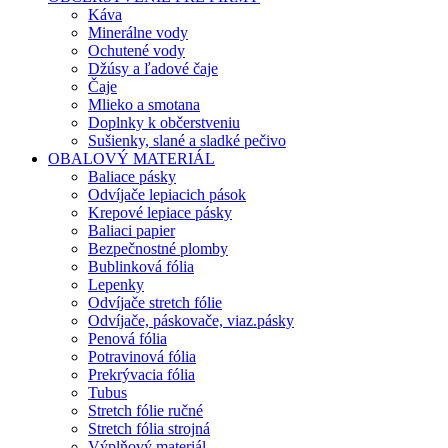
Káva
Minerálne vody
Ochutené vody
Džúsy a ľadové čaje
Čaje
Mlieko a smotana
Doplnky k občerstveniu
Sušienky, slané a sladké pečivo
OBALOVÝ MATERIÁL
Baliace pásky
Odvíjače lepiacich pások
Krepové lepiace pásky
Baliaci papier
Bezpečnostné plomby
Bublinková fólia
Lepenky
Odvíjače stretch fólie
Odvíjače, páskovače, viaz.pásky
Penová fólia
Potravinová fólia
Prekrývacia fólia
Tubus
Stretch fólie ručné
Stretch fólia strojná
Výplňový materiál