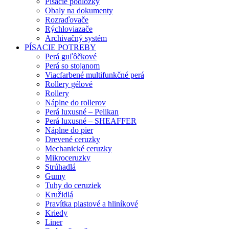
Písacie podložky
Obaly na dokumenty
Rozraďovače
Rýchloviazače
Archivačný systém
PÍSACIE POTREBY
Perá guľôčkové
Perá so stojanom
Viacfarbené multifunkčné perá
Rollery gélové
Rollery
Náplne do rollerov
Perá luxusné – Pelikan
Perá luxusné – SHEAFFER
Náplne do pier
Drevené ceruzky
Mechanické ceruzky
Mikroceruzky
Strúhadlá
Gumy
Tuhy do ceruziek
Kružidlá
Pravítka plastové a hliníkové
Kriedy
Liner