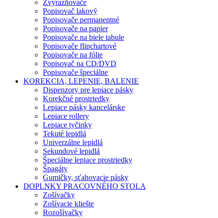
Zvýrazňovače
Popisovač lakový
Popisovače permanentné
Popisovače na papier
Popisovače na biele tabule
Popisovače flipchartové
Popisovače na fólie
Popisovač na CD/DVD
Popisovače špeciálne
KOREKCIA, LEPENIE, BALENIE
Dispenzory pre lepiace pásky
Korekčné prostriedky
Lepiace pásky kancelárske
Lepiace rollery
Lepiace tyčinky
Tekuté lepidlá
Univerzálne lepidlá
Sekundové lepidlá
Špeciálne lepiace prostriedky
Špagáty
Gumičky, sťahovacie pásky
DOPLNKY PRACOVNÉHO STOLA
Zošívačky
Zošívacie kliešte
Rozošívačky