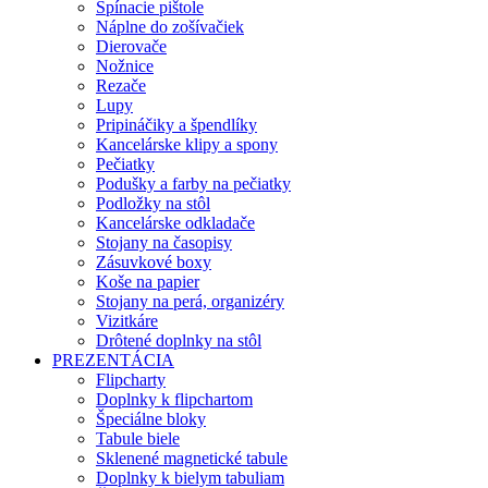
Spínacie pištole
Náplne do zošívačiek
Dierovače
Nožnice
Rezače
Lupy
Pripináčiky a špendlíky
Kancelárske klipy a spony
Pečiatky
Podušky a farby na pečiatky
Podložky na stôl
Kancelárske odkladače
Stojany na časopisy
Zásuvkové boxy
Koše na papier
Stojany na perá, organizéry
Vizitkáre
Drôtené doplnky na stôl
PREZENTÁCIA
Flipcharty
Doplnky k flipchartom
Špeciálne bloky
Tabule biele
Sklenené magnetické tabule
Doplnky k bielym tabuliam