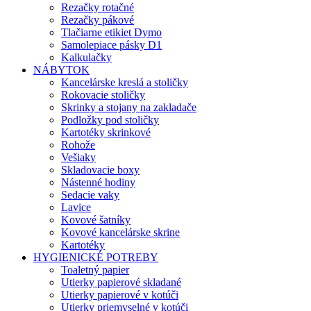
Rezačky rotačné
Rezačky pákové
Tlačiarne etikiet Dymo
Samolepiace pásky D1
Kalkulačky
NÁBYTOK
Kancelárske kreslá a stoličky
Rokovacie stoličky
Skrinky a stojany na zakladače
Podložky pod stoličky
Kartotéky skrinkové
Rohože
Vešiaky
Skladovacie boxy
Nástenné hodiny
Sedacie vaky
Lavice
Kovové šatníky
Kovové kancelárske skrine
Kartotéky
HYGIENICKÉ POTREBY
Toaletný papier
Utierky papierové skladané
Utierky papierové v kotúči
Utierky priemyselné v kotúči