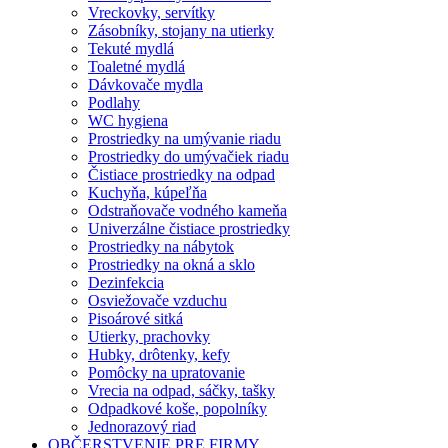
Vreckovky, servítky
Zásobníky, stojany na utierky
Tekuté mydlá
Toaletné mydlá
Dávkovače mydla
Podlahy
WC hygiena
Prostriedky na umývanie riadu
Prostriedky do umývačiek riadu
Čistiace prostriedky na odpad
Kuchyňa, kúpeľňa
Odstraňovače vodného kameňa
Univerzálne čistiace prostriedky
Prostriedky na nábytok
Prostriedky na okná a sklo
Dezinfekcia
Osviežovače vzduchu
Pisoárové sitká
Utierky, prachovky
Hubky, drôtenky, kefy
Pomôcky na upratovanie
Vrecia na odpad, sáčky, tašky
Odpadkové koše, popolníky
Jednorazový riad
OBČERSTVENIE PRE FIRMY