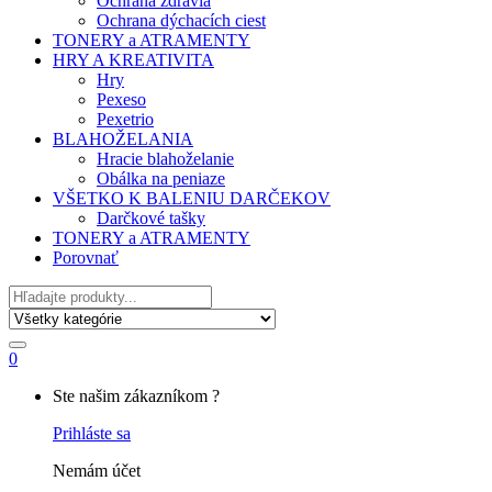
Ochrana zdravia
Ochrana dýchacích ciest
TONERY a ATRAMENTY
HRY A KREATIVITA
Hry
Pexeso
Pexetrio
BLAHOŽELANIA
Hracie blahoželanie
Obálka na peniaze
VŠETKO K BALENIU DARČEKOV
Darčkové tašky
TONERY a ATRAMENTY
Porovnať
Hľadať
0
My
Ste našim zákazníkom ?
Account
Prihláste sa
Nemám účet