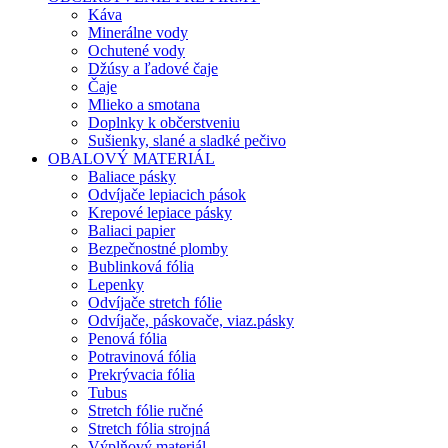
Káva
Minerálne vody
Ochutené vody
Džúsy a ľadové čaje
Čaje
Mlieko a smotana
Doplnky k občerstveniu
Sušienky, slané a sladké pečivo
OBALOVÝ MATERIÁL
Baliace pásky
Odvíjače lepiacich pások
Krepové lepiace pásky
Baliaci papier
Bezpečnostné plomby
Bublinková fólia
Lepenky
Odvíjače stretch fólie
Odvíjače, páskovače, viaz.pásky
Penová fólia
Potravinová fólia
Prekrývacia fólia
Tubus
Stretch fólie ručné
Stretch fólia strojná
Výplňový materiál