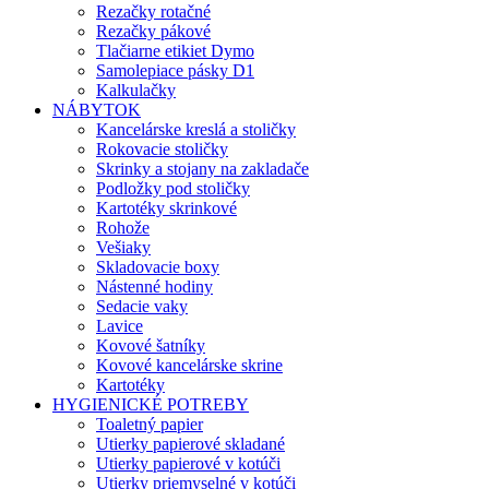
Rezačky rotačné
Rezačky pákové
Tlačiarne etikiet Dymo
Samolepiace pásky D1
Kalkulačky
NÁBYTOK
Kancelárske kreslá a stoličky
Rokovacie stoličky
Skrinky a stojany na zakladače
Podložky pod stoličky
Kartotéky skrinkové
Rohože
Vešiaky
Skladovacie boxy
Nástenné hodiny
Sedacie vaky
Lavice
Kovové šatníky
Kovové kancelárske skrine
Kartotéky
HYGIENICKÉ POTREBY
Toaletný papier
Utierky papierové skladané
Utierky papierové v kotúči
Utierky priemyselné v kotúči