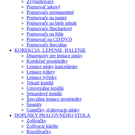
Zvýrazňovače
Popisovač lakový
Popisovače permanentné
Popisovače na papier
Popisovače na biele tabule
Popisovače flipchartové
Popisovače na fólie
Popisovač na CD/DVD
Popisovače špeciálne
KOREKCIA, LEPENIE, BALENIE
Dispenzory pre lepiace pásky
Korekčné prostriedky
Lepiace pásky kancelárske
Lepiace rollery
Lepiace tyčinky
Tekuté lepidlá
Univerzálne lepidlá
Sekundové lepidlá
Špeciálne lepiace prostriedky
Špagáty
Gumičky, sťahovacie pásky
DOPLNKY PRACOVNÉHO STOLA
Zošívačky
Zošívacie kliešte
Rozošívačky