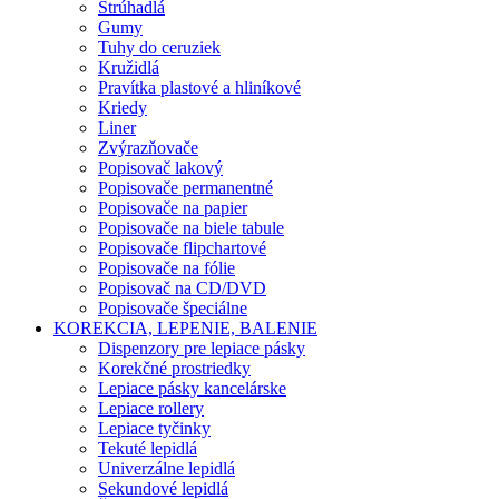
Strúhadlá
Gumy
Tuhy do ceruziek
Kružidlá
Pravítka plastové a hliníkové
Kriedy
Liner
Zvýrazňovače
Popisovač lakový
Popisovače permanentné
Popisovače na papier
Popisovače na biele tabule
Popisovače flipchartové
Popisovače na fólie
Popisovač na CD/DVD
Popisovače špeciálne
KOREKCIA, LEPENIE, BALENIE
Dispenzory pre lepiace pásky
Korekčné prostriedky
Lepiace pásky kancelárske
Lepiace rollery
Lepiace tyčinky
Tekuté lepidlá
Univerzálne lepidlá
Sekundové lepidlá