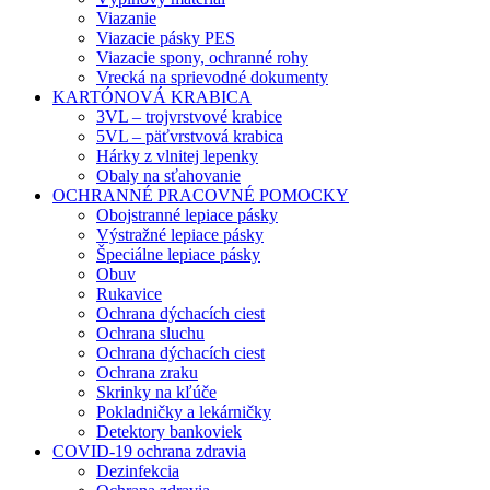
Viazanie
Viazacie pásky PES
Viazacie spony, ochranné rohy
Vrecká na sprievodné dokumenty
KARTÓNOVÁ KRABICA
3VL – trojvrstvové krabice
5VL – päťvrstvová krabica
Hárky z vlnitej lepenky
Obaly na sťahovanie
OCHRANNÉ PRACOVNÉ POMOCKY
Obojstranné lepiace pásky
Výstražné lepiace pásky
Špeciálne lepiace pásky
Obuv
Rukavice
Ochrana dýchacích ciest
Ochrana sluchu
Ochrana dýchacích ciest
Ochrana zraku
Skrinky na kľúče
Pokladničky a lekárničky
Detektory bankoviek
COVID-19 ochrana zdravia
Dezinfekcia