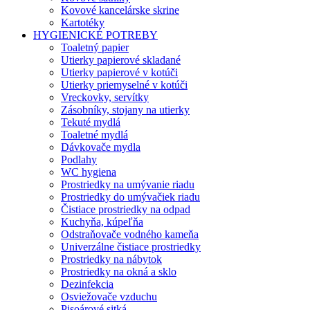
Kovové kancelárske skrine
Kartotéky
HYGIENICKÉ POTREBY
Toaletný papier
Utierky papierové skladané
Utierky papierové v kotúči
Utierky priemyselné v kotúči
Vreckovky, servítky
Zásobníky, stojany na utierky
Tekuté mydlá
Toaletné mydlá
Dávkovače mydla
Podlahy
WC hygiena
Prostriedky na umývanie riadu
Prostriedky do umývačiek riadu
Čistiace prostriedky na odpad
Kuchyňa, kúpeľňa
Odstraňovače vodného kameňa
Univerzálne čistiace prostriedky
Prostriedky na nábytok
Prostriedky na okná a sklo
Dezinfekcia
Osviežovače vzduchu
Pisoárové sitká