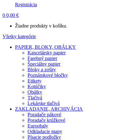
Registrácia
0
0,00
€
Žiadne produkty v košíku.
Všetky kategórie
PAPIER, BLOKY, OBÁLKY
Kancelársky papier
Farebný papier
Špeciálny papier
Bloky a zošity
Poznámkové bločky
Etikety
Kotúčiky
Obálky
Tlačivá
Lekárske tlačivá
ZAKLADANIE, ARCHIVÁCIA
Poradače pákové
Poradače krúžkové
Euroobaly
Odkladacie mapy
Písacie podložky