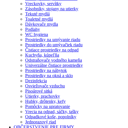
Vreckovky, servítky
Zásobníky, stojany na utierky
Tekuté mydlá
Toaletné mydlá
Dávkovače mydla
Podlahy
WC hygiena
Prostriedky na umývanie riadu
Prostriedky do umývačiek riadu
Čistiace prostriedky na odpad
Kuchyňa, kúpeľňa
Odstraňovače vodného kameňa
Univerzálne čistiace prostriedky
Prostriedky na nábytok
Prostriedky na okná a sklo
Dezinfekcia
Osviežovače vzduchu
Pisoárové sitká
Utierky, prachovky
Hubky, drôtenky, kefy
Pomôcky na upratovanie
Vrecia na odpad, sáčky, tašky
Odpadkové koše, popolníky
Jednorazový riad
OBČERSTVENIE PRE FIRMY