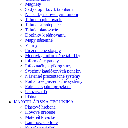
Magnety
Sady doplnkov k tabuliam
Nástenky s dreveným rámom
Tabule napichovacie
Tabule samolepiace
Tabule plánovacie
Doplnky k plánovaniu
Mapy nástenné
Vitríny
Prezentačné stojany
Menovky, informačné tabuľky
Informačné panely
Info značky a piktogramy
Systémy katalógových panelov
Nástenné prezentačné systémy
Podlahové prezentačné systémy
Fólie na spätnú projekciu
Ukazovadlá
Plátna
KANCELÁRSKA TECHNIKA
Plastové hrebene
Kovové hrebene
Materiál k väzbe
Laminovacie fólie
Rezačky rotačné