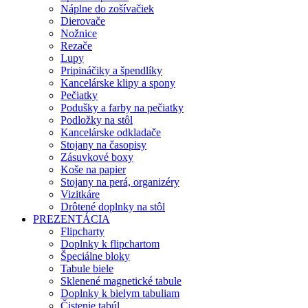
Náplne do zošívačiek
Dierovače
Nožnice
Rezače
Lupy
Pripináčiky a špendlíky
Kancelárske klipy a spony
Pečiatky
Podušky a farby na pečiatky
Podložky na stôl
Kancelárske odkladače
Stojany na časopisy
Zásuvkové boxy
Koše na papier
Stojany na perá, organizéry
Vizitkáre
Drôtené doplnky na stôl
PREZENTÁCIA
Flipcharty
Doplnky k flipchartom
Špeciálne bloky
Tabule biele
Sklenené magnetické tabule
Doplnky k bielym tabuliam
Čistenie tabúl