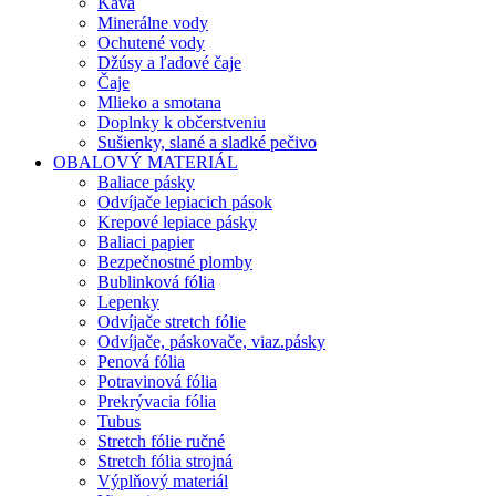
Káva
Minerálne vody
Ochutené vody
Džúsy a ľadové čaje
Čaje
Mlieko a smotana
Doplnky k občerstveniu
Sušienky, slané a sladké pečivo
OBALOVÝ MATERIÁL
Baliace pásky
Odvíjače lepiacich pások
Krepové lepiace pásky
Baliaci papier
Bezpečnostné plomby
Bublinková fólia
Lepenky
Odvíjače stretch fólie
Odvíjače, páskovače, viaz.pásky
Penová fólia
Potravinová fólia
Prekrývacia fólia
Tubus
Stretch fólie ručné
Stretch fólia strojná
Výplňový materiál