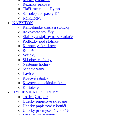
Rezačky pákové
Tlačiarne etikiet Dymo
Samolepiace pásky D1
Kalkulačky
NÁBYTOK
Kancelárske kreslá a stoličky
Rokovacie stoličky
Skrinky a stojany na zakladače
Podložky pod stoličky
Kartotéky skrinkové
Rohože
Vešiaky
Skladovacie boxy
Nástenné hodiny
Sedacie vaky
Lavice
Kovové šatníky
Kovové kancelárske skrine
Kartotéky
HYGIENICKÉ POTREBY
Toaletný papier
Utierky papierové skladané
Utierky papierové v kotúči
Utierky priemyselné v kotúči