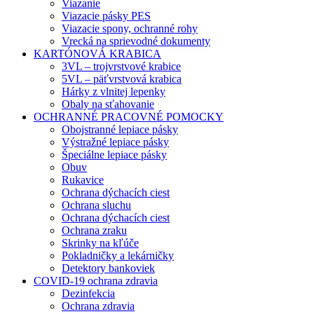
Viazanie
Viazacie pásky PES
Viazacie spony, ochranné rohy
Vrecká na sprievodné dokumenty
KARTÓNOVÁ KRABICA
3VL – trojvrstvové krabice
5VL – päťvrstvová krabica
Hárky z vlnitej lepenky
Obaly na sťahovanie
OCHRANNÉ PRACOVNÉ POMOCKY
Obojstranné lepiace pásky
Výstražné lepiace pásky
Špeciálne lepiace pásky
Obuv
Rukavice
Ochrana dýchacích ciest
Ochrana sluchu
Ochrana dýchacích ciest
Ochrana zraku
Skrinky na kľúče
Pokladničky a lekárničky
Detektory bankoviek
COVID-19 ochrana zdravia
Dezinfekcia
Ochrana zdravia