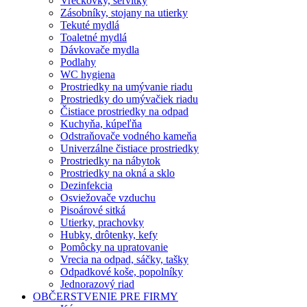
Vreckovky, servítky
Zásobníky, stojany na utierky
Tekuté mydlá
Toaletné mydlá
Dávkovače mydla
Podlahy
WC hygiena
Prostriedky na umývanie riadu
Prostriedky do umývačiek riadu
Čistiace prostriedky na odpad
Kuchyňa, kúpeľňa
Odstraňovače vodného kameňa
Univerzálne čistiace prostriedky
Prostriedky na nábytok
Prostriedky na okná a sklo
Dezinfekcia
Osviežovače vzduchu
Pisoárové sitká
Utierky, prachovky
Hubky, drôtenky, kefy
Pomôcky na upratovanie
Vrecia na odpad, sáčky, tašky
Odpadkové koše, popolníky
Jednorazový riad
OBČERSTVENIE PRE FIRMY