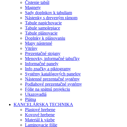
Čistenie tabúl
Magnety
Sady doplnkov k tabuliam
Nástenky s dreveným rámom
Tabule napichovacie
Tabule samolepiace
Tabule plánovacie
Doplnky k plánovaniu
Mapy nástenné
Vitríny
Prezentačné stojany
Menovky, informačné tabuľky
Informačné panely
Info značky a piktogramy
Systémy katalógových panelov
Nástenné prezentačné systémy
Podlahové prezentačné systémy
Fólie na spätnú projekciu
Ukazovadlá
Plátna
KANCELÁRSKA TECHNIKA
Plastové hrebene
Kovové hrebene
Materiál k väzbe
Laminovacie fólie