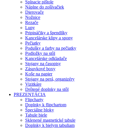
Spínacie pištole
Náplne do zošívačiek
Dierovače
Nožnice
Rezače
Lupy
Pripináčiky a špendlíky
Kancelárske klipy a spony
Pečiatky
Podušky a farby na pečiatky
Podložky na stôl
Kancelárske odkladače
Stojany na časopisy
Zásuvkové boxy
Koše na papier
Stojany na perá, organizéry
Vizitkáre
Drôtené doplnky na stôl
PREZENTÁCIA
Flipcharty
Doplnky k flipchartom
Špeciálne bloky
Tabule biele
Sklenené magnetické tabule
Doplnky k bielym tabuliam