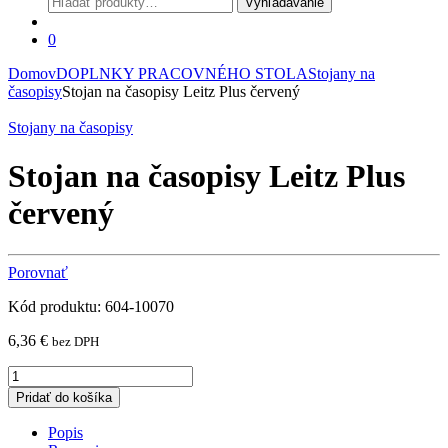
Vyhľadávanie
0
Domov
DOPLNKY PRACOVNÉHO STOLA
Stojany na
časopisy
Stojan na časopisy Leitz Plus červený
Stojany na časopisy
Stojan na časopisy Leitz Plus
červený
Porovnať
Kód produktu: 604-10070
6,36
€
bez DPH
Stojan
na
Pridať do košíka
časopisy
Leitz
Popis
Plus