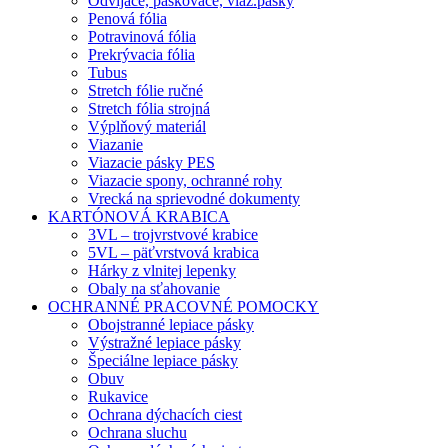
Odvíjače, páskovače, viaz.pásky
Penová fólia
Potravinová fólia
Prekrývacia fólia
Tubus
Stretch fólie ručné
Stretch fólia strojná
Výplňový materiál
Viazanie
Viazacie pásky PES
Viazacie spony, ochranné rohy
Vrecká na sprievodné dokumenty
KARTÓNOVÁ KRABICA
3VL – trojvrstvové krabice
5VL – päťvrstvová krabica
Hárky z vlnitej lepenky
Obaly na sťahovanie
OCHRANNÉ PRACOVNÉ POMOCKY
Obojstranné lepiace pásky
Výstražné lepiace pásky
Špeciálne lepiace pásky
Obuv
Rukavice
Ochrana dýchacích ciest
Ochrana sluchu