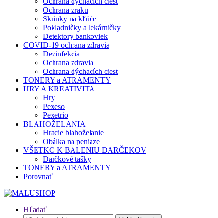
Ochrana dýchacích ciest
Ochrana zraku
Skrinky na kľúče
Pokladničky a lekárničky
Detektory bankoviek
COVID-19 ochrana zdravia
Dezinfekcia
Ochrana zdravia
Ochrana dýchacích ciest
TONERY a ATRAMENTY
HRY A KREATIVITA
Hry
Pexeso
Pexetrio
BLAHOŽELANIA
Hracie blahoželanie
Obálka na peniaze
VŠETKO K BALENIU DARČEKOV
Darčkové tašky
TONERY a ATRAMENTY
Porovnať
Hľadať
Hľadať: