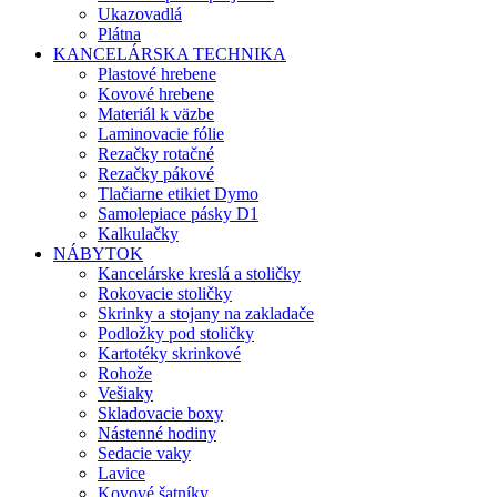
Ukazovadlá
Plátna
KANCELÁRSKA TECHNIKA
Plastové hrebene
Kovové hrebene
Materiál k väzbe
Laminovacie fólie
Rezačky rotačné
Rezačky pákové
Tlačiarne etikiet Dymo
Samolepiace pásky D1
Kalkulačky
NÁBYTOK
Kancelárske kreslá a stoličky
Rokovacie stoličky
Skrinky a stojany na zakladače
Podložky pod stoličky
Kartotéky skrinkové
Rohože
Vešiaky
Skladovacie boxy
Nástenné hodiny
Sedacie vaky
Lavice
Kovové šatníky