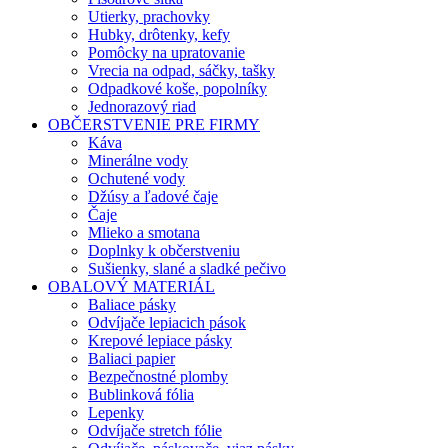
Utierky, prachovky
Hubky, drôtenky, kefy
Pomôcky na upratovanie
Vrecia na odpad, sáčky, tašky
Odpadkové koše, popolníky
Jednorazový riad
OBČERSTVENIE PRE FIRMY
Káva
Minerálne vody
Ochutené vody
Džúsy a ľadové čaje
Čaje
Mlieko a smotana
Doplnky k občerstveniu
Sušienky, slané a sladké pečivo
OBALOVÝ MATERIÁL
Baliace pásky
Odvíjače lepiacich pások
Krepové lepiace pásky
Baliaci papier
Bezpečnostné plomby
Bublinková fólia
Lepenky
Odvíjače stretch fólie