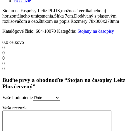
Recenzie
červený
quantity
Stojan na časpoisy Leitz PLUS,možnosť vertikálneho aj
horizontálneho umiestnenia.Šírka 7cm.Dodávaný s plastovým
rozlišovačom a oao.štítkom na popis.Rozmery:78x300x278mm
Katalógové číslo:
604-10070
Kategória:
Stojany na časopisy
0.0
celkovo
0
0
0
0
0
Buďte prvý a ohodnoďte “Stojan na časopisy Leitz
Plus červený”
Vaše hodnotenie
Vaša recenzia