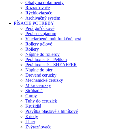
Obaly na dokumenty
Rozraďovače
Rýchloviazače
Archivačný systém
PÍSACIE POTREBY
Perá guľôčkové
Perá so stojanom
Viacfarbené multifunkčné perá
Rollery gélové
Rollery
Náplne do rollerov
Perá luxusné – Pelikan
Perá luxusné – SHEAFFER
Náplne do pier
Drevené ceruzky
Mechanické ceruzky
Mikroceruzky
Strúhadlá
Gumy
Tuhy do ceruziek
Kružidlá
Pravítka plastové a hliníkové
Kriedy
Liner
Zvýrazňovače