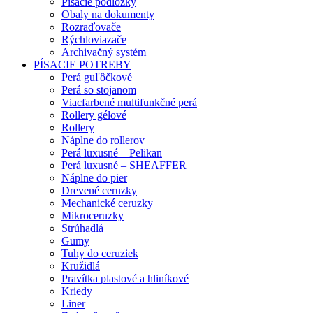
Písacie podložky
Obaly na dokumenty
Rozraďovače
Rýchloviazače
Archivačný systém
PÍSACIE POTREBY
Perá guľôčkové
Perá so stojanom
Viacfarbené multifunkčné perá
Rollery gélové
Rollery
Náplne do rollerov
Perá luxusné – Pelikan
Perá luxusné – SHEAFFER
Náplne do pier
Drevené ceruzky
Mechanické ceruzky
Mikroceruzky
Strúhadlá
Gumy
Tuhy do ceruziek
Kružidlá
Pravítka plastové a hliníkové
Kriedy
Liner