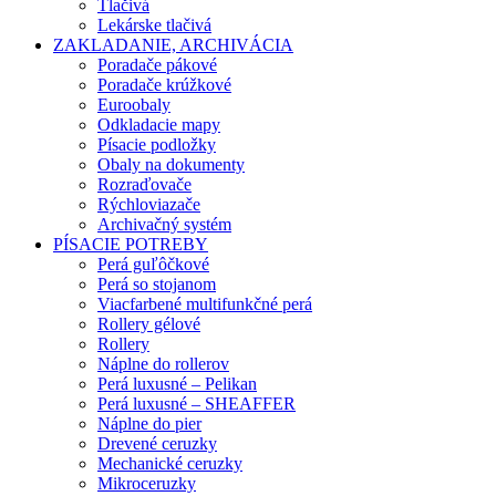
Tlačivá
Lekárske tlačivá
ZAKLADANIE, ARCHIVÁCIA
Poradače pákové
Poradače krúžkové
Euroobaly
Odkladacie mapy
Písacie podložky
Obaly na dokumenty
Rozraďovače
Rýchloviazače
Archivačný systém
PÍSACIE POTREBY
Perá guľôčkové
Perá so stojanom
Viacfarbené multifunkčné perá
Rollery gélové
Rollery
Náplne do rollerov
Perá luxusné – Pelikan
Perá luxusné – SHEAFFER
Náplne do pier
Drevené ceruzky
Mechanické ceruzky
Mikroceruzky