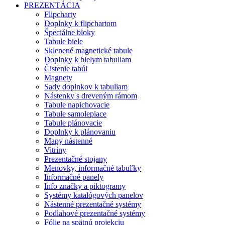
PREZENTÁCIA
Flipcharty
Doplnky k flipchartom
Špeciálne bloky
Tabule biele
Sklenené magnetické tabule
Doplnky k bielym tabuliam
Čistenie tabúl
Magnety
Sady doplnkov k tabuliam
Nástenky s dreveným rámom
Tabule napichovacie
Tabule samolepiace
Tabule plánovacie
Doplnky k plánovaniu
Mapy nástenné
Vitríny
Prezentačné stojany
Menovky, informačné tabuľky
Informačné panely
Info značky a piktogramy
Systémy katalógových panelov
Nástenné prezentačné systémy
Podlahové prezentačné systémy
Fólie na spätnú projekciu