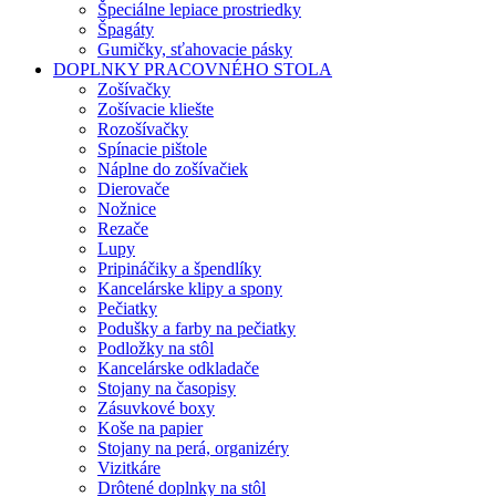
Špeciálne lepiace prostriedky
Špagáty
Gumičky, sťahovacie pásky
DOPLNKY PRACOVNÉHO STOLA
Zošívačky
Zošívacie kliešte
Rozošívačky
Spínacie pištole
Náplne do zošívačiek
Dierovače
Nožnice
Rezače
Lupy
Pripináčiky a špendlíky
Kancelárske klipy a spony
Pečiatky
Podušky a farby na pečiatky
Podložky na stôl
Kancelárske odkladače
Stojany na časopisy
Zásuvkové boxy
Koše na papier
Stojany na perá, organizéry
Vizitkáre
Drôtené doplnky na stôl