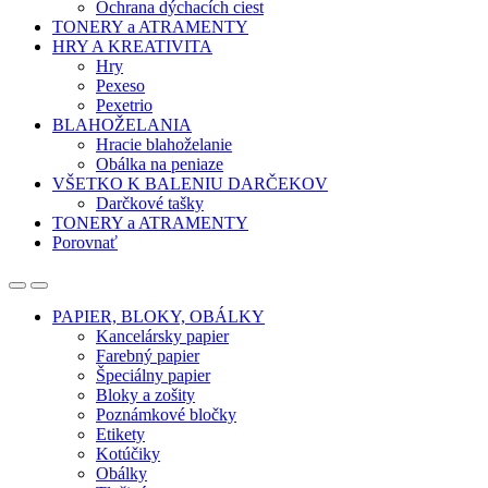
Ochrana dýchacích ciest
TONERY a ATRAMENTY
HRY A KREATIVITA
Hry
Pexeso
Pexetrio
BLAHOŽELANIA
Hracie blahoželanie
Obálka na peniaze
VŠETKO K BALENIU DARČEKOV
Darčkové tašky
TONERY a ATRAMENTY
Porovnať
Open
Close
PAPIER, BLOKY, OBÁLKY
Kancelársky papier
Farebný papier
Špeciálny papier
Bloky a zošity
Poznámkové bločky
Etikety
Kotúčiky
Obálky