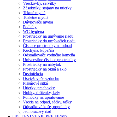
Vreckovky, servítky
Zásobníky, stojany na utierky
Tekuté mydlá
Toaletné mydlá
Dávkovače mydla
Podlahy
WC hygiena
Prostriedky na umývanie riadu
Prostriedky do umývačiek riadu
Čistiace prostriedky na odpad
Kuchyňa, kúpeľňa
Odstraňovače vodného kameňa
Univerzálne čistiace prostriedky
Prostriedky na nábytok
Prostriedky na okná a sklo
Dezinfekcia
Osviežovače vzduchu
Pisoárové sitká
Utierky, prachovky
Hubky, drôtenky, kefy
Pomôcky na upratovanie
Vrecia na odpad, sáčky, tašky
Odpadkové koše, popolníky
Jednorazový riad
OBČERSTVENIE PRE FIRMY