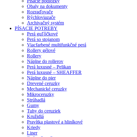
Písacie podložky
Obaly na dokumenty
Rozraďovače
Rýchloviazače
Archivačný systém
PÍSACIE POTREBY
Perá guľôčkové
Perá so stojanom
Viacfarbené multifunkčné perá
Rollery gélové
Rollery
Náplne do rollerov
Perá luxusné – Pelikan
Perá luxusné – SHEAFFER
Náplne do pier
Drevené ceruzky
Mechanické ceruzky
Mikroceruzky
Strúhadlá
Gumy
Tuhy do ceruziek
Kružidlá
Pravítka plastové a hliníkové
Kriedy
Liner