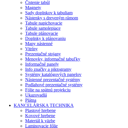
Čistenie tabúl
Magnety
Sady doplnkov k tabuliam
Nástenky s dreveným rámom
Tabule napichovacie
Tabule samolepiace
Tabule plánovacie
Doplnky k plánovaniu
Mapy nástenné
Vitríny
Prezentačné stojany
Menovky, informačné tabuľky
Informačné panely
Info značky a piktogramy
Systémy katalógových panelov
Nástenné prezentačné systémy
Podlahové prezentačné systémy
Fólie na spätnú projekciu
Ukazovadlá
Plátna
KANCELÁRSKA TECHNIKA
Plastové hrebene
Kovové hrebene
Materiál k väzbe
Laminovacie fólie