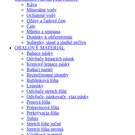
Káva
Minerálne vody
Ochutené vody
Džúsy a ľadové čaje
Čaje
Mlieko a smotana
Doplnky k občerstveniu
Sušienky, slané a sladké pečivo
OBALOVÝ MATERIÁL
Baliace pásky
Odvíjače lepiacich pások
Krepové lepiace pásky
Baliaci papier
Bezpečnostné plomby
Bublinková fólia
Lepenky
Odvíjače stretch fólie
Odvíjače, páskovače, viaz.pásky
Penová fólia
Potravinová fólia
Prekrývacia fólia
Tubus
Stretch fólie ručné
Stretch fólia strojná
Výplňový materiál