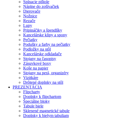
Spínacie pištole
Náplne do zošívačiek
Dierovače
Nožnice
Rezače
Lupy
Pripináčiky a špendlíky
Kancelárske klipy a spony
Pečiatky
Podušky a farby na pečiatky
Podložky na stôl
Kancelárske odkladače
Stojany na časopisy
Zásuvkové boxy
Koše na papier
Stojany na perá, organizéry
Vizitkáre
Drôtené doplnky na stôl
PREZENTÁCIA
Flipcharty
Doplnky k flipchartom
Špeciálne bloky
Tabule biele
Sklenené magnetické tabule
Doplnky k bielym tabuliam