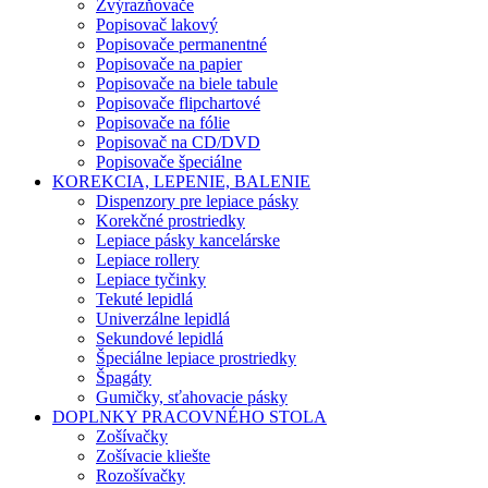
Zvýrazňovače
Popisovač lakový
Popisovače permanentné
Popisovače na papier
Popisovače na biele tabule
Popisovače flipchartové
Popisovače na fólie
Popisovač na CD/DVD
Popisovače špeciálne
KOREKCIA, LEPENIE, BALENIE
Dispenzory pre lepiace pásky
Korekčné prostriedky
Lepiace pásky kancelárske
Lepiace rollery
Lepiace tyčinky
Tekuté lepidlá
Univerzálne lepidlá
Sekundové lepidlá
Špeciálne lepiace prostriedky
Špagáty
Gumičky, sťahovacie pásky
DOPLNKY PRACOVNÉHO STOLA
Zošívačky
Zošívacie kliešte
Rozošívačky