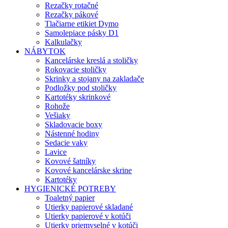
Rezačky rotačné
Rezačky pákové
Tlačiarne etikiet Dymo
Samolepiace pásky D1
Kalkulačky
NÁBYTOK
Kancelárske kreslá a stoličky
Rokovacie stoličky
Skrinky a stojany na zakladače
Podložky pod stoličky
Kartotéky skrinkové
Rohože
Vešiaky
Skladovacie boxy
Nástenné hodiny
Sedacie vaky
Lavice
Kovové šatníky
Kovové kancelárske skrine
Kartotéky
HYGIENICKÉ POTREBY
Toaletný papier
Utierky papierové skladané
Utierky papierové v kotúči
Utierky priemyselné v kotúči