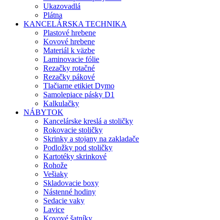
Ukazovadlá
Plátna
KANCELÁRSKA TECHNIKA
Plastové hrebene
Kovové hrebene
Materiál k väzbe
Laminovacie fólie
Rezačky rotačné
Rezačky pákové
Tlačiarne etikiet Dymo
Samolepiace pásky D1
Kalkulačky
NÁBYTOK
Kancelárske kreslá a stoličky
Rokovacie stoličky
Skrinky a stojany na zakladače
Podložky pod stoličky
Kartotéky skrinkové
Rohože
Vešiaky
Skladovacie boxy
Nástenné hodiny
Sedacie vaky
Lavice
Kovové šatníky