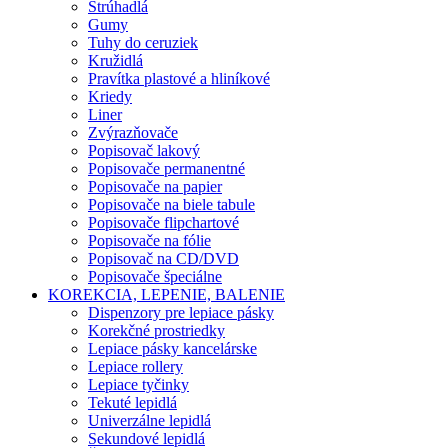
Strúhadlá
Gumy
Tuhy do ceruziek
Kružidlá
Pravítka plastové a hliníkové
Kriedy
Liner
Zvýrazňovače
Popisovač lakový
Popisovače permanentné
Popisovače na papier
Popisovače na biele tabule
Popisovače flipchartové
Popisovače na fólie
Popisovač na CD/DVD
Popisovače špeciálne
KOREKCIA, LEPENIE, BALENIE
Dispenzory pre lepiace pásky
Korekčné prostriedky
Lepiace pásky kancelárske
Lepiace rollery
Lepiace tyčinky
Tekuté lepidlá
Univerzálne lepidlá
Sekundové lepidlá