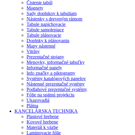
Čistenie tabúl
Magnety
Sady doplnkov k tabuliam
Nástenky s dreveným rámom
Tabule napichovacie
Tabule samolepiace
Tabule plánovacie
Doplnky k plánovaniu
Mapy nástenné
Vitríny
Prezentačné stojany
Menovky, informačné tabuľky
Informačné panely
Info značky a piktogramy
Systémy katalógových panelov
Nástenné prezentačné systémy
Podlahové prezentačné systémy
Fólie na spätnú projekciu
Ukazovadlá
Plátna
KANCELÁRSKA TECHNIKA
Plastové hrebene
Kovové hrebene
Materiál k väzbe
Laminovacie fólie