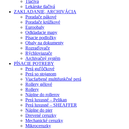
Tlačivá
Lekárske tlačivá
ZAKLADANIE, ARCHIVÁCIA
Poradače pákové
Poradače krúžkové
Euroobaly
Odkladacie mapy
Písacie podložky
Obaly na dokumenty
Rozraďovače
Rýchloviazače
Archivačný systém
PÍSACIE POTREBY
Perá guľôčkové
Perá so stojanom
Viacfarbené multifunkčné perá
Rollery gélové
Rollery
Náplne do rollerov
Perá luxusné – Pelikan
Perá luxusné – SHEAFFER
Náplne do pier
Drevené ceruzky
Mechanické ceruzky
Mikroceruzky