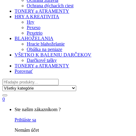
Ochrana zdravia
Ochrana dýchacích ciest
TONERY a ATRAMENTY
HRY A KREATIVITA
Hry
Pexeso
Pexetrio
BLAHOŽELANIA
Hracie blahoželanie
Obálka na peniaze
VŠETKO K BALENIU DARČEKOV
Darčkové tašky
TONERY a ATRAMENTY
Porovnať
Hľadať
0
My
Ste našim zákazníkom ?
Account
Prihláste sa
Nemám účet