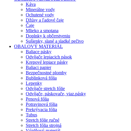
Káva
Minerálne vody
Ochutené vody
Džúsy a ľadové čaje
Čaje
Mlieko a smotana
Doplnky k občerstveniu
Sušienky, slané a sladké pečivo
OBALOVÝ MATERIÁL
Baliace pásky
Odvíjače lepiacich pások
Krepové lepiace pásky
Baliaci papier
Bezpečnostné plomby
Bublinková fólia
Lepenky
Odvíjače stretch fólie
Odvíjače, páskovače, viaz.pásky
Penová fólia
Potravinová fólia
Prekrývacia fólia
Tubus
Stretch fólie ručné
Stretch fólia strojná
Výplňový materiál