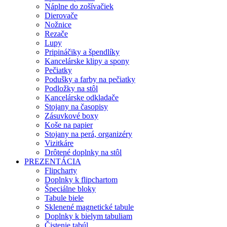
Náplne do zošívačiek
Dierovače
Nožnice
Rezače
Lupy
Pripináčiky a špendlíky
Kancelárske klipy a spony
Pečiatky
Podušky a farby na pečiatky
Podložky na stôl
Kancelárske odkladače
Stojany na časopisy
Zásuvkové boxy
Koše na papier
Stojany na perá, organizéry
Vizitkáre
Drôtené doplnky na stôl
PREZENTÁCIA
Flipcharty
Doplnky k flipchartom
Špeciálne bloky
Tabule biele
Sklenené magnetické tabule
Doplnky k bielym tabuliam
Čistenie tabúl