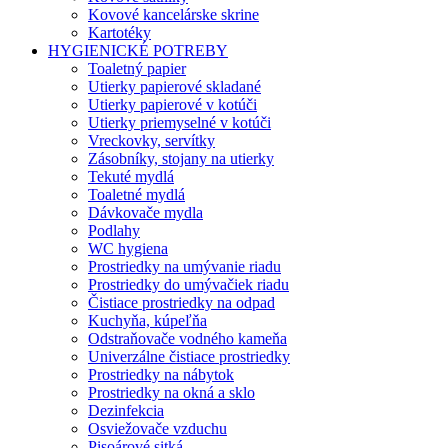
Kovové kancelárske skrine
Kartotéky
HYGIENICKÉ POTREBY
Toaletný papier
Utierky papierové skladané
Utierky papierové v kotúči
Utierky priemyselné v kotúči
Vreckovky, servítky
Zásobníky, stojany na utierky
Tekuté mydlá
Toaletné mydlá
Dávkovače mydla
Podlahy
WC hygiena
Prostriedky na umývanie riadu
Prostriedky do umývačiek riadu
Čistiace prostriedky na odpad
Kuchyňa, kúpeľňa
Odstraňovače vodného kameňa
Univerzálne čistiace prostriedky
Prostriedky na nábytok
Prostriedky na okná a sklo
Dezinfekcia
Osviežovače vzduchu
Pisoárové sitká