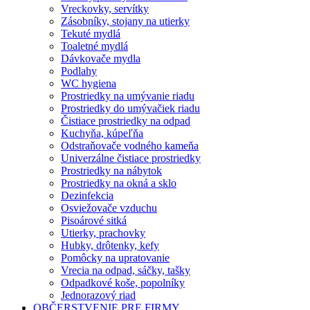
Vreckovky, servítky
Zásobníky, stojany na utierky
Tekuté mydlá
Toaletné mydlá
Dávkovače mydla
Podlahy
WC hygiena
Prostriedky na umývanie riadu
Prostriedky do umývačiek riadu
Čistiace prostriedky na odpad
Kuchyňa, kúpeľňa
Odstraňovače vodného kameňa
Univerzálne čistiace prostriedky
Prostriedky na nábytok
Prostriedky na okná a sklo
Dezinfekcia
Osviežovače vzduchu
Pisoárové sitká
Utierky, prachovky
Hubky, drôtenky, kefy
Pomôcky na upratovanie
Vrecia na odpad, sáčky, tašky
Odpadkové koše, popolníky
Jednorazový riad
OBČERSTVENIE PRE FIRMY