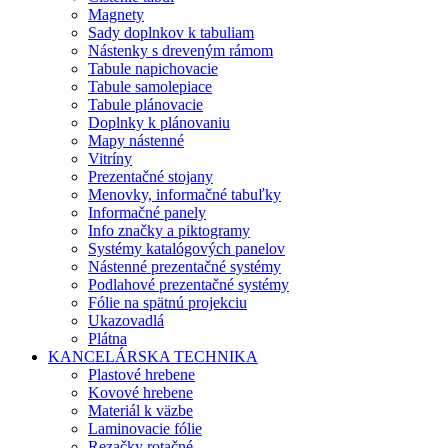
Magnety
Sady doplnkov k tabuliam
Nástenky s dreveným rámom
Tabule napichovacie
Tabule samolepiace
Tabule plánovacie
Doplnky k plánovaniu
Mapy nástenné
Vitríny
Prezentačné stojany
Menovky, informačné tabuľky
Informačné panely
Info značky a piktogramy
Systémy katalógových panelov
Nástenné prezentačné systémy
Podlahové prezentačné systémy
Fólie na spätnú projekciu
Ukazovadlá
Plátna
KANCELÁRSKA TECHNIKA
Plastové hrebene
Kovové hrebene
Materiál k väzbe
Laminovacie fólie
Rezačky rotačné