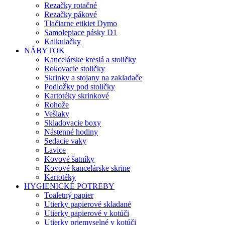
Rezačky rotačné
Rezačky pákové
Tlačiarne etikiet Dymo
Samolepiace pásky D1
Kalkulačky
NÁBYTOK
Kancelárske kreslá a stoličky
Rokovacie stoličky
Skrinky a stojany na zakladače
Podložky pod stoličky
Kartotéky skrinkové
Rohože
Vešiaky
Skladovacie boxy
Nástenné hodiny
Sedacie vaky
Lavice
Kovové šatníky
Kovové kancelárske skrine
Kartotéky
HYGIENICKÉ POTREBY
Toaletný papier
Utierky papierové skladané
Utierky papierové v kotúči
Utierky priemyselné v kotúči