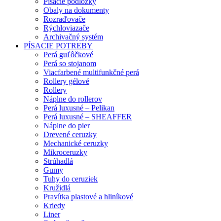
Písacie podložky
Obaly na dokumenty
Rozraďovače
Rýchloviazače
Archivačný systém
PÍSACIE POTREBY
Perá guľôčkové
Perá so stojanom
Viacfarbené multifunkčné perá
Rollery gélové
Rollery
Náplne do rollerov
Perá luxusné – Pelikan
Perá luxusné – SHEAFFER
Náplne do pier
Drevené ceruzky
Mechanické ceruzky
Mikroceruzky
Strúhadlá
Gumy
Tuhy do ceruziek
Kružidlá
Pravítka plastové a hliníkové
Kriedy
Liner