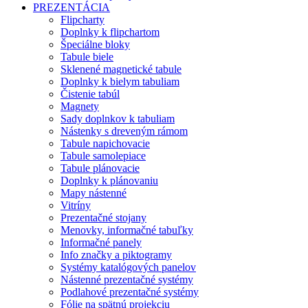
PREZENTÁCIA
Flipcharty
Doplnky k flipchartom
Špeciálne bloky
Tabule biele
Sklenené magnetické tabule
Doplnky k bielym tabuliam
Čistenie tabúl
Magnety
Sady doplnkov k tabuliam
Nástenky s dreveným rámom
Tabule napichovacie
Tabule samolepiace
Tabule plánovacie
Doplnky k plánovaniu
Mapy nástenné
Vitríny
Prezentačné stojany
Menovky, informačné tabuľky
Informačné panely
Info značky a piktogramy
Systémy katalógových panelov
Nástenné prezentačné systémy
Podlahové prezentačné systémy
Fólie na spätnú projekciu