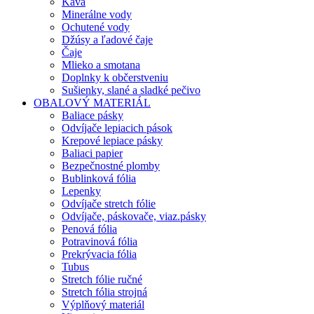
Káva
Minerálne vody
Ochutené vody
Džúsy a ľadové čaje
Čaje
Mlieko a smotana
Doplnky k občerstveniu
Sušienky, slané a sladké pečivo
OBALOVÝ MATERIÁL
Baliace pásky
Odvíjače lepiacich pások
Krepové lepiace pásky
Baliaci papier
Bezpečnostné plomby
Bublinková fólia
Lepenky
Odvíjače stretch fólie
Odvíjače, páskovače, viaz.pásky
Penová fólia
Potravinová fólia
Prekrývacia fólia
Tubus
Stretch fólie ručné
Stretch fólia strojná
Výplňový materiál