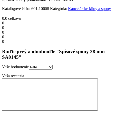
Katalógové číslo:
601-10608
Kategória:
Kancelárske klipy a spony
0.0
celkovo
0
0
0
0
0
Buďte prvý a ohodnoďte “Spisové spony 28 mm
SA0145”
Vaše hodnotenie
Vaša recenzia