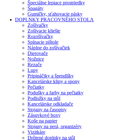
Špeciálne lepiace prostriedky
Špagáty
Gumičky, sťahovacie pásky
DOPLNKY PRACOVNÉHO STOLA
Zošívačky
Zošívacie kliešte
Rozošívačky
Spínacie pištole
Náplne do zošívačiek
Dierovače
Nožnice
Rezače
Lupy
Pripináčiky a špendlíky
Kancelárske klipy a spony
Pečiatky
Podušky a farby na pečiatky
Podložky na stôl
Kancelárske odkladače
Stojany na časopisy
Zásuvkové boxy
Koše na papier
Stojany na perá, organizéry
Vizitkáre
Drôtené doplnky na stôl