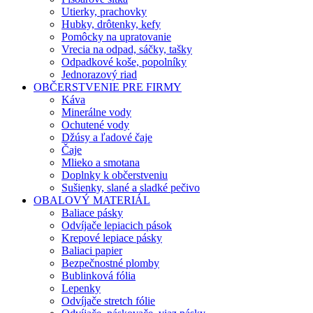
Utierky, prachovky
Hubky, drôtenky, kefy
Pomôcky na upratovanie
Vrecia na odpad, sáčky, tašky
Odpadkové koše, popolníky
Jednorazový riad
OBČERSTVENIE PRE FIRMY
Káva
Minerálne vody
Ochutené vody
Džúsy a ľadové čaje
Čaje
Mlieko a smotana
Doplnky k občerstveniu
Sušienky, slané a sladké pečivo
OBALOVÝ MATERIÁL
Baliace pásky
Odvíjače lepiacich pások
Krepové lepiace pásky
Baliaci papier
Bezpečnostné plomby
Bublinková fólia
Lepenky
Odvíjače stretch fólie