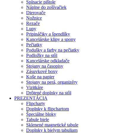
Spínacie pištole
Náplne do zošívačiek
Dierovače
Nožnice
Rezače
Lupy
Pripináčiky a špendlíky
Kancelárske klipy a spony
Pečiatky
Podušky a farby na pečiatky
Podložky na stôl
Kancelárske odkladače
Stojany na časopisy
Zásuvkové boxy
Koše na papier
Stojany na perá, organizéry
Vizitkáre
Drôtené doplnky na stôl
PREZENTÁCIA
Flipcharty
Doplnky k flipchartom
Špeciálne bloky
Tabule biele
Sklenené magnetické tabule
Doplnky k bielym tabuliam