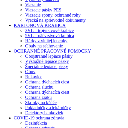
Viazanie
Viazacie pásky PES
Viazacie spony, ochranné rohy
Vrecká na sprievodné dokumenty
KARTÓNOVÁ KRABICA
3VL – trojvrstvové krabice
5VL – päťvrstvová krabica
Hárky z vlnitej lepenky
Obaly na sťahovanie
OCHRANNÉ PRACOVNÉ POMOCKY
Obojstranné lepiace pásky
Výstražné lepiace pásky
Špeciálne lepiace pásky
Obuv
Rukavice
Ochrana dýchacích ciest
Ochrana sluchu
Ochrana dýchacích ciest
Ochrana zraku
Skrinky na kľúče
Pokladničky a lekárničky
Detektory bankoviek
COVID-19 ochrana zdravia
Dezinfekcia