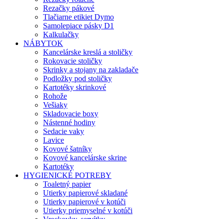
Rezačky pákové
Tlačiarne etikiet Dymo
Samolepiace pásky D1
Kalkulačky
NÁBYTOK
Kancelárske kreslá a stoličky
Rokovacie stoličky
Skrinky a stojany na zakladače
Podložky pod stoličky
Kartotéky skrinkové
Rohože
Vešiaky
Skladovacie boxy
Nástenné hodiny
Sedacie vaky
Lavice
Kovové šatníky
Kovové kancelárske skrine
Kartotéky
HYGIENICKÉ POTREBY
Toaletný papier
Utierky papierové skladané
Utierky papierové v kotúči
Utierky priemyselné v kotúči