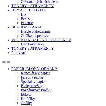
Ochrana dýchacích ciest
TONERY a ATRAMENTY
HRY A KREATIVITA
Hry
Pexeso
Pexetrio
BLAHOŽELANIA
Hracie blahoželanie
Obálka na peniaze
VŠETKO K BALENIU DARČEKOV
Darčkové tašky
TONERY a ATRAMENTY
Porovnať
Open
Close
PAPIER, BLOKY, OBÁLKY
Kancelársky papier
Farebný papier
Špeciálny papier
Bloky a zošity
Poznámkové bločky
Etikety
Kotúčiky
Obálky