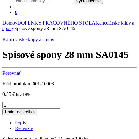
Vyhľadávanie
0
Domov
DOPLNKY PRACOVNÉHO STOLA
Kancelárske klipy a
spony
Spisové spony 28 mm SA0145
Kancelárske klipy a spony
Spisové spony 28 mm SA0145
Porovnať
Kód produktu: 601-10608
0,35
€
bez DPH
Spisové
spony
Pridať do košíka
28
mm
Popis
SA0145
Recenzie
quantity
Spisové spony poniklované. Balenie 100 ks