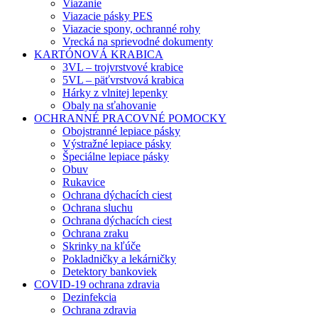
Viazanie
Viazacie pásky PES
Viazacie spony, ochranné rohy
Vrecká na sprievodné dokumenty
KARTÓNOVÁ KRABICA
3VL – trojvrstvové krabice
5VL – päťvrstvová krabica
Hárky z vlnitej lepenky
Obaly na sťahovanie
OCHRANNÉ PRACOVNÉ POMOCKY
Obojstranné lepiace pásky
Výstražné lepiace pásky
Špeciálne lepiace pásky
Obuv
Rukavice
Ochrana dýchacích ciest
Ochrana sluchu
Ochrana dýchacích ciest
Ochrana zraku
Skrinky na kľúče
Pokladničky a lekárničky
Detektory bankoviek
COVID-19 ochrana zdravia
Dezinfekcia
Ochrana zdravia