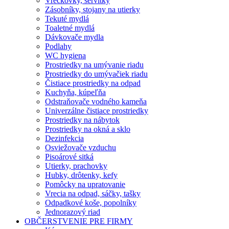
Vreckovky, servítky
Zásobníky, stojany na utierky
Tekuté mydlá
Toaletné mydlá
Dávkovače mydla
Podlahy
WC hygiena
Prostriedky na umývanie riadu
Prostriedky do umývačiek riadu
Čistiace prostriedky na odpad
Kuchyňa, kúpeľňa
Odstraňovače vodného kameňa
Univerzálne čistiace prostriedky
Prostriedky na nábytok
Prostriedky na okná a sklo
Dezinfekcia
Osviežovače vzduchu
Pisoárové sitká
Utierky, prachovky
Hubky, drôtenky, kefy
Pomôcky na upratovanie
Vrecia na odpad, sáčky, tašky
Odpadkové koše, popolníky
Jednorazový riad
OBČERSTVENIE PRE FIRMY