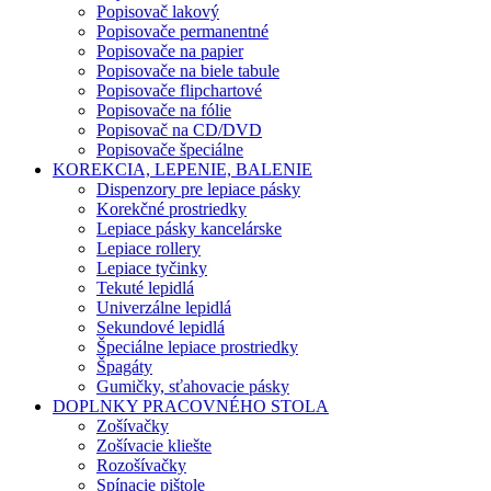
Popisovač lakový
Popisovače permanentné
Popisovače na papier
Popisovače na biele tabule
Popisovače flipchartové
Popisovače na fólie
Popisovač na CD/DVD
Popisovače špeciálne
KOREKCIA, LEPENIE, BALENIE
Dispenzory pre lepiace pásky
Korekčné prostriedky
Lepiace pásky kancelárske
Lepiace rollery
Lepiace tyčinky
Tekuté lepidlá
Univerzálne lepidlá
Sekundové lepidlá
Špeciálne lepiace prostriedky
Špagáty
Gumičky, sťahovacie pásky
DOPLNKY PRACOVNÉHO STOLA
Zošívačky
Zošívacie kliešte
Rozošívačky
Spínacie pištole