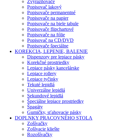
Zvýrazňovače
Popisovač lakový
Popisovače permanentné
Popisovače na papier
Popisovače na biele tabule
Popisovače flipchartové
Popisovače na fólie
Popisovač na CD/DVD
Popisovače špeciálne
KOREKCIA, LEPENIE, BALENIE
Dispenzory pre lepiace pásky
Korekčné prostriedky
Lepiace pásky kancelárske
Lepiace rollery
Lepiace tyčinky
Tekuté lepidlá
Univerzálne lepidlá
Sekundové lepidlá
Špeciálne lepiace prostriedky
Špagáty
Gumičky, sťahovacie pásky
DOPLNKY PRACOVNÉHO STOLA
Zošívačky
Zošívacie kliešte
Rozošívačky