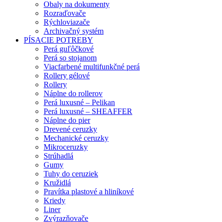
Obaly na dokumenty
Rozraďovače
Rýchloviazače
Archivačný systém
PÍSACIE POTREBY
Perá guľôčkové
Perá so stojanom
Viacfarbené multifunkčné perá
Rollery gélové
Rollery
Náplne do rollerov
Perá luxusné – Pelikan
Perá luxusné – SHEAFFER
Náplne do pier
Drevené ceruzky
Mechanické ceruzky
Mikroceruzky
Strúhadlá
Gumy
Tuhy do ceruziek
Kružidlá
Pravítka plastové a hliníkové
Kriedy
Liner
Zvýrazňovače