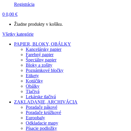
Registrácia
0
0,00
€
Žiadne produkty v košíku.
Všetky kategórie
PAPIER, BLOKY, OBÁLKY
Kancelársky papier
Farebný papier
Špeciálny papier
Bloky a zošity
Poznámkové bločky
Etikety
Kotúčiky
Obálky
Tlačivá
Lekárske tlačivá
ZAKLADANIE, ARCHIVÁCIA
Poradače pákové
Poradače krúžkové
Euroobaly
Odkladacie mapy
Písacie podložky