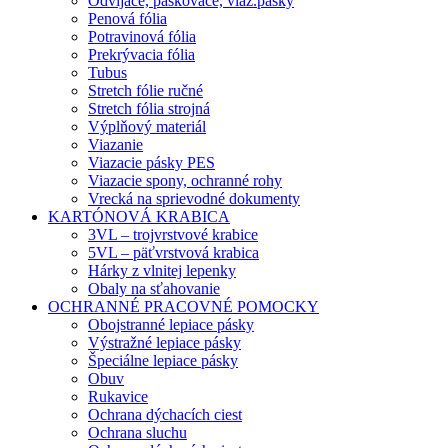
Odvíjače, páskovače, viaz.pásky
Penová fólia
Potravinová fólia
Prekrývacia fólia
Tubus
Stretch fólie ručné
Stretch fólia strojná
Výplňový materiál
Viazanie
Viazacie pásky PES
Viazacie spony, ochranné rohy
Vrecká na sprievodné dokumenty
KARTÓNOVÁ KRABICA
3VL – trojvrstvové krabice
5VL – päťvrstvová krabica
Hárky z vlnitej lepenky
Obaly na sťahovanie
OCHRANNÉ PRACOVNÉ POMOCKY
Obojstranné lepiace pásky
Výstražné lepiace pásky
Špeciálne lepiace pásky
Obuv
Rukavice
Ochrana dýchacích ciest
Ochrana sluchu